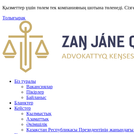
Қызметтер үшін төлем тек компанияның шотына төленеді. Сізг
Толығырақ
Біз туралы
Вакансиялар
Пікірлер
Байланыс
Бланктер
Кейстер
Қылмыстық
Азаматтық
Әкімшілік
Қазақстан Республикасы Президентінің жанындағы 