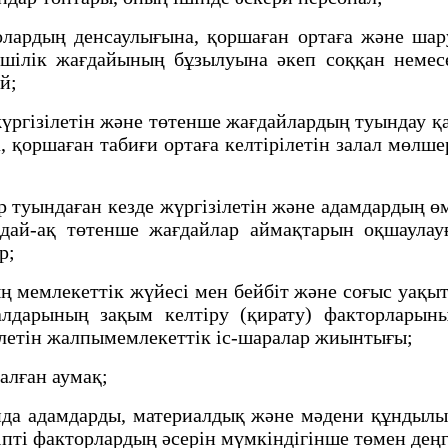
ардың денсаулығына, қоршаған ортаға және шаруа
шілік жағдайының бұзылуына әкеп соққан немесе 
ай;
гізілетін және төтенше жағдайлардың туындау қа
а, қоршаған табиғи ортаға келтірілетін залал мөл
ындаған кезде жүргізілетін және адамдардың өмі
ай-ақ төтенше жағдайлар аймақтарын оқшаулауға
ар;
 мемлекеттік жүйесі мен бейбіт және соғыс уақы
алдарының зақым келтіру (қирату) факторларыны
ілетін жалпымемлекеттік іс-шаралар жиынтығы;
алған аумақ;
 адамдарды, материалдық және мәдени құндылықт
пті факторлардың әсерін мүмкіндігінше төмен деңг