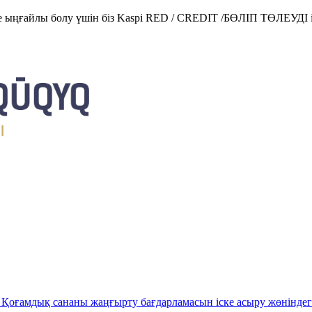
е ыңғайлы болу үшін біз Kaspi RED / CREDIT /БӨЛІП ТӨЛЕУДІ і
Қоғамдық сананы жаңғырту бағдарламасын іске асыру жөніндег