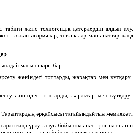
табиғи және техногендік қатерлердің алдын алу
п соққан авариялар, зілзалалар мән апаттар жағ
.
дер
ынадай мағыналары бар:
сету жөніндегі топтарды, жарақтар мен құтқару
ту жөніндегі топтарды, жарақтар мен құтқару 
н Тараптардың әрқайсысы тағайындайтын мемлекетт
тараптың сұрау салуы бойынша апат орнына келген,
ндар топтары, оның ішінде әскери персонал;