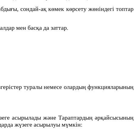
бдығы, сондай-ақ көмек көрсету жөніндегі топтар
лдар мен басқа да заттар.
згерістер туралы немесе олардың функцияларының
үзеге асырылады және Тараптардың әрқайсысының
ндарда жүзеге асырылуы мүмкін: