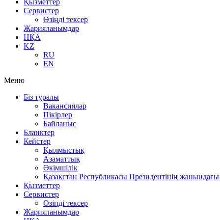
Қызметтер
Сервистер
Өзіңді тексер
Жарияланымдар
НҚА
KZ
RU
EN
Меню
Біз туралы
Вакансиялар
Пікірлер
Байланыс
Бланктер
Кейстер
Қылмыстық
Азаматтық
Әкімшілік
Қазақстан Республикасы Президентінің жанындағы 
Қызметтер
Сервистер
Өзіңді тексер
Жарияланымдар