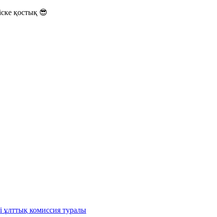
ске қостық 😎
і ұлттық комиссия туралы