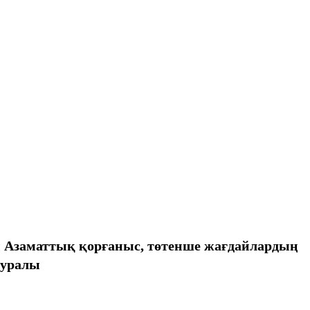
ы Азаматтық қорғаныс, төтенше жағдайлардың
туралы