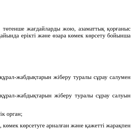
, төтенше жағдайларды жою, азаматтық қорғаныс
дайында ерікті және өзара көмек көрсету бойынша
 құрал-жабдықтарын жіберу туралы сұрау салумен
құрал-жабдықтарын жіберу туралы сұрау салуын
ік орган;
 көмек көрсетуге арналған және қажетті жарақпен