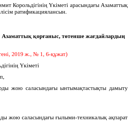
ит Корольдігінің Үкіметі арасындағы Азаматтық
елісім ратификациялансын.
ы Азаматтық қорғаныс, төтенше жағдайлардың
і, 2019 ж., № 1, 6-құжат)
дігінің Үкіметі
ып,
арды жою саласындағы ынтымақтастықты дамыту
рды жою саласындағы ғылыми-техникалық ақпарат