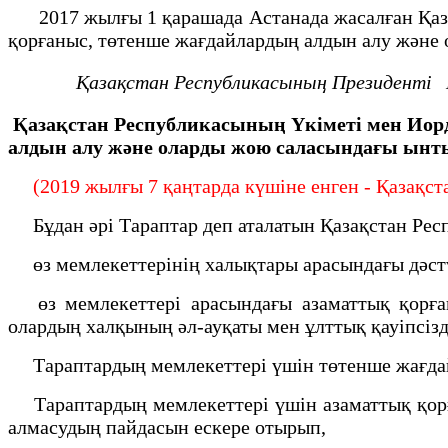
2017 жылғы 1 қарашада Астанада жасалған Қаза
қорғаныс, төтенше жағдайлардың алдын алу және
Қазақстан Республикасының
Президенті
Қазақстан Республикасының Үкіметі мен Иорд
алдын алу және оларды жою саласындағы ын
(2019 жылғы 7 қаңтарда күшіне енген - Қазақста
Бұдан әрі Тараптар деп аталатын Қазақстан Рес
өз мемлекеттерінің халықтары арасындағы дәстү
өз мемлекеттері арасындағы азаматтық қорға
олардың халқының әл-ауқаты мен ұлттық қауіпсіз
Тараптардың мемлекеттері үшін төтенше жағдайл
Тараптардың мемлекеттері үшін азаматтық қорғ
алмасудың пайдасын ескере отырып,