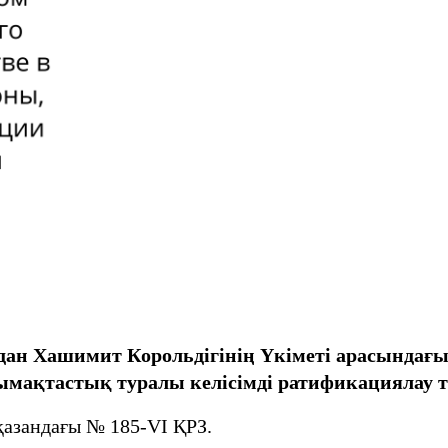
дан Хашимит Корольдігінің Үкіметі арасындағ
ымақтастық туралы келісімді ратификациялау 
қазандағы № 185-VІ ҚРЗ.