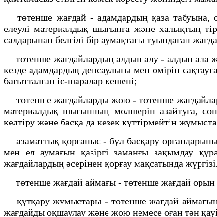
төтенше жағдай - адамдардың қаза табуына, ол
елеулі материалдық шығынға және халықтың тір
салдарынан белгілі бір аумақтағы туындаған жағд
төтенше жағдайлардың алдын алу - алдын ала жүр
кезде адамдардың денсаулығы мен өмірін сақтауғ
бағытталған іс-шаралар кешені;
төтенше жағдайларды жою - төтенше жағдайлар ту
материалдық шығынның мөлшерін азайтуға, сонд
келтіру және басқа да кезек күттірмейтін жұмыст
азаматтық қорғаныс - бұл басқару органдарының
мен ел аумағын қазіргі заманғы зақымдау құр
жағдайлардың әсерінен қорғау мақсатында жүргіз
төтенше жағдай аймағы - төтенше жағдай орын 
құтқару жұмыстары - төтенше жағдай аймағында
жағдайды оқшаулау және жою немесе оған тән қауі