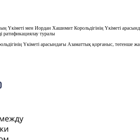
ың Үкіметі мен Иордан Хашимит Корольдігінің Үкіметі арасын
і ратификациялау туралы
льдігінің Үкіметі арасындағы Азаматтық қорғаныс, төтенше ж