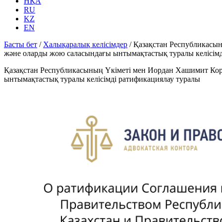
НҚА
RU
KZ
EN
Басты бет
/
Халықаралық келісімдер
/
Қазақстан Республикасын
және оларды жою саласындағы ынтымақтастық туралы келісімд
Қазақстан Республикасының Үкіметі мен Иордан Хашимит Коро
ынтымақтастық туралы келісімді ратификациялау туралы