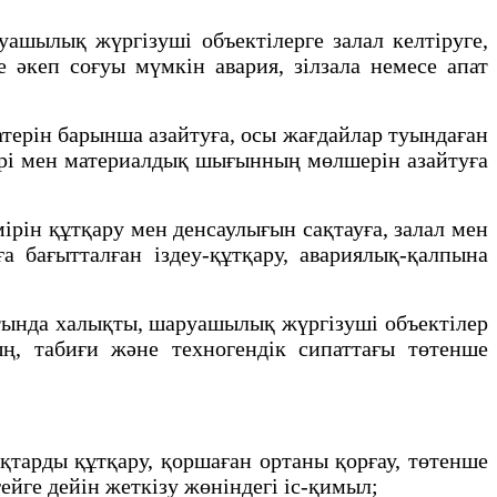
шылық жүргізуші объектілерге залал келтіруге,
әкеп соғуы мүмкін авария, зілзала немесе апат
терін барынша азайтуға, осы жағдайлар туындаған
шері мен материалдық шығынның мөлшерін азайтуға
рін құтқару мен денсаулығын сақтауға, залал мен
 бағытталған іздеу-құтқару, авариялық-қалпына
тында халықты, шаруашылық жүргізуші объектілер
ң, табиғи және техногендік сипаттағы төтенше
арды құтқару, қоршаған ортаны қорғау, төтенше
ейге дейін жеткізу жөніндегі іс-қимыл;