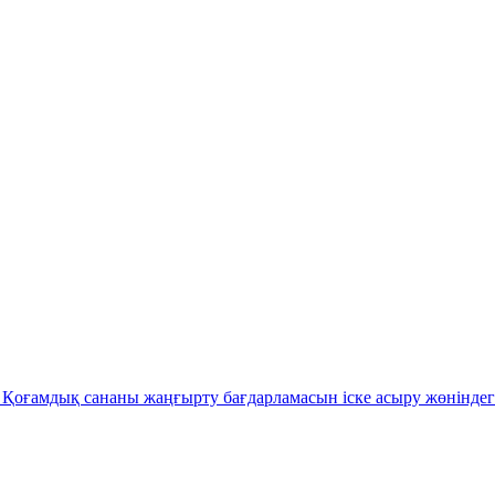
Қоғамдық сананы жаңғырту бағдарламасын іске асыру жөніндег