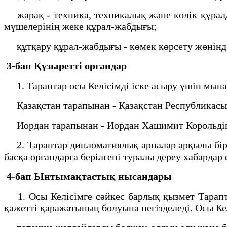
жарақ - техника, техникалық және көлік құралда
мүшелерінің жеке құрал-жабдығы;
құтқару құрал-жабдығы - көмек көрсету жөніндег
3-бап
Құзыретті органдар
1. Тараптар осы Келісімді іске асыру үшін мын
Қазақстан тарапынан - Қазақстан Республикасын
Иордан тарапынан - Иордан Хашимит Корольдігін
2. Тараптар дипломатиялық арналар арқылы бір-
басқа органдарға берілгені туралы дереу хабардар 
4-бап
Ынтымақтастық нысандары
1. Осы Келісімге сәйкес барлық қызмет Тарапт
қажетті қаражатының болуына негізделеді. Осы К