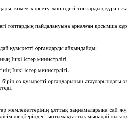
ры, көмек көрсету жөніндегі топтардың құрал-жа
і топтардың пайдалануына арналған қосымша құра
адай құзыретті органдарды айқындайды:
ың Ішкі істер министрлігі
ің Ішкі істер министрлігі.
бірін өз құзыретті органдарының атауларындағы ө
етеді.
ар мемлекеттерінің ұлттық заңнамаларына сай ж
елісім шеңберіндегі ынтымақтастық мынадай ныса