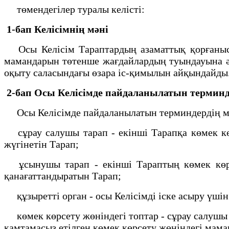
төмендегілер туралы келісті:
1-бап
Келісімнің мәні
Осы Келісім Тараптардың азаматтық қорғаныс, 
мамандарын төтенше жағдайлардың туындауына әке
оқыту саласындағы өзара іс-қимылын айқындайды
2-бап
Осы Келісімде пайдаланылатын термин
Осы Келісімде пайдаланылатын терминдердің м
сұрау салушы тарап - екінші Тарапқа көмек көр
жүгінетін Тарап;
ұсынушы тарап - екінші Тараптың көмек көрсе
қанағаттандыратын Тарап;
құзыретті орган - осы Келісімді іске асыру үші
көмек көрсету жөніндегі топтар - сұрау салушы 
қамтамасыз етілген көмек көрсету жөніндегі мама