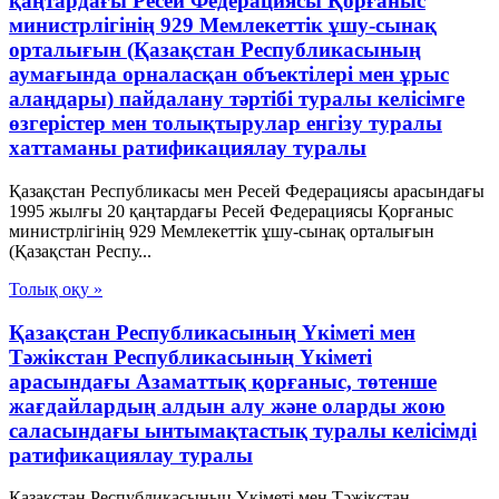
қаңтардағы Ресей Федерациясы Қорғаныс
министрлігінің 929 Мемлекеттік ұшу-сынақ
орталығын (Қазақстан Республикасының
аумағында орналасқан объектілері мен ұрыс
алаңдары) пайдалану тәртібі туралы келісімге
өзгерістер мен толықтырулар енгізу туралы
хаттаманы ратификациялау туралы
Қазақстан Республикасы мен Ресей Федерациясы арасындағы
1995 жылғы 20 қаңтардағы Ресей Федерациясы Қорғаныс
министрлігінің 929 Мемлекеттік ұшу-сынақ орталығын
(Қазақстан Респу...
Толық оқу »
Қазақстан Республикасының Үкіметі мен
Тәжікстан Республикасының Үкіметі
арасындағы Азаматтық қорғаныс, төтенше
жағдайлардың алдын алу және оларды жою
саласындағы ынтымақтастық туралы келісімді
ратификациялау туралы
Қазақстан Республикасының Үкіметі мен Тәжікстан