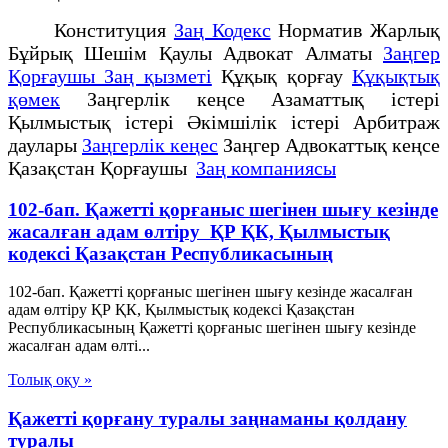
Конституция
Заң Кодекс
Норматив Жарлық
Бұйрық Шешім Қаулы Адвокат Алматы
Заңгер
Қорғаушы Заң қызметі
Құқық қорғау
Құқықтық
қөмек
Заңгерлік кеңсе Азаматтық істері
Қылмыстық істері Әкімшілік істері Арбитраж
даулары
Заңгерлік кеңес
Заңгер Адвокаттық кеңсе
Қазақстан Қорғаушы
Заң компаниясы
102-бап. Қажеттi қорғаныс шегiнен шығу кезiнде
жасалған адам өлтіру ҚР ҚК, Қылмыстық
кодексi Қазақстан Республикасының
102-бап. Қажеттi қорғаныс шегiнен шығу кезiнде жасалған
адам өлтіру ҚР ҚК, Қылмыстық кодексi Қазақстан
Республикасының Қажеттi қорғаныс шегiнен шығу кезiнде
жасалған адам өлтi...
Толық оқу »
Қажетті қорғану туралы заңнаманы қолдану
туралы