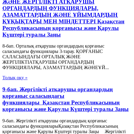
ЖӘНЕ ЖЕРГІЛIКТІ АТҚАРУШЫ
ОРГАНДАРДЫҢ ФУНКЦИЯЛАРЫ,
АЗАМАТТАРДЫҢ ЖӘНЕ ҰЙЫМДАРДЫҢ
ҚҰҚЫҚТАРЫ МЕН МIНДЕТТЕРІ Қазақстан
Республикасының қорғанысы және Қарулы
Күштері туралы Заңы
8-бап. Орталық атқарушы органдардың қорғаныс
саласындағы функциялары 3-тарау. ҚОРҒАНЫС
САЛАСЫНДАҒЫ ОРТАЛЫҚ ЖӘНЕ
ЖЕРГІЛIКТІАТҚАРУШЫ ОРГАНДАРДЫҢ
ФУНКЦИЯЛАРЫ, АЗАМАТТАРДЫҢ ЖӘНЕҰЙ...
Толық оқу »
9-бап. Жергіліктi атқарушы органдардың
қорғаныс саласындағы
функциялары Қазақстан Республикасының
қорғанысы және Қарулы Күштері туралы Заңы
9-бап. Жергіліктi атқарушы органдардың қорғаныс
саласындағы функцияларыҚазақстан Республикасының
қорғанысы және Қарулы Күштері туралы Заңы Жергілiкті