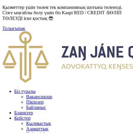
Қызметтер үшін төлем тек компанияның шотына төленеді.
Сізге ыңғайлы болу үшін біз Kaspi RED / CREDIT /БӨЛІП
ТӨЛЕУДІ іске қостық 😎
Толығырақ
Біз туралы
Вакансиялар
Пікірлер
Байланыс
Бланктер
Кейстер
Қылмыстық
Азаматтық