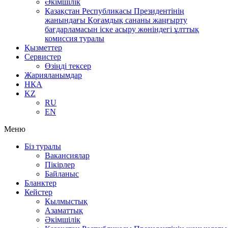
Әкімшілік
Қазақстан Республикасы Президентінің
жанындағы Қоғамдық сананы жаңғырту
бағдарламасын іске асыру жөніндегі ұлттық
комиссия туралы
Қызметтер
Сервистер
Өзіңді тексер
Жарияланымдар
НҚА
KZ
RU
EN
Меню
Біз туралы
Вакансиялар
Пікірлер
Байланыс
Бланктер
Кейстер
Қылмыстық
Азаматтық
Әкімшілік