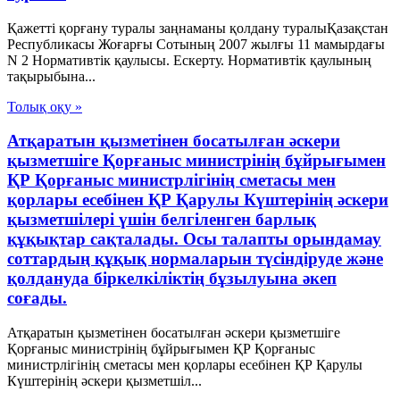
Қажетті қорғану туралы заңнаманы қолдану туралыҚазақстан
Республикасы Жоғарғы Сотының 2007 жылғы 11 мамырдағы
N 2 Нормативтік қаулысы. Ескерту. Нормативтік қаулының
тақырыбына...
Толық оқу »
Атқаратын қызметінен босатылған әскери
қызметшіге Қорғаныс министрінің бұйрығымен
ҚР Қорғаныс министрлігінің сметасы мен
қорлары есебінен ҚР Қарулы Күштерінің әскери
қызметшілері үшін белгіленген барлық
құқықтар сақталады. Осы талапты орындамау
соттардың құқық нормаларын түсіндіруде және
қолдануда біркелкіліктің бұзылуына әкеп
соғады.
Атқаратын қызметінен босатылған әскери қызметшіге
Қорғаныс министрінің бұйрығымен ҚР Қорғаныс
министрлігінің сметасы мен қорлары есебінен ҚР Қарулы
Күштерінің әскери қызметшіл...