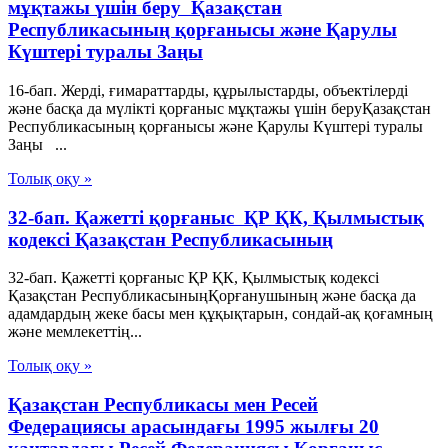
мұқтажы үшiн беру Қазақстан
Республикасының қорғанысы және Қарулы
Күштері туралы Заңы
16-бап. Жердi, ғимараттарды, құрылыстарды, объектiлердi
және басқа да мүлікті қорғаныс мұқтажы үшiн беруҚазақстан
Республикасының қорғанысы және Қарулы Күштері туралы
Заңы ...
Толық оқу »
32-бап. Қажеттi қорғаныс ҚР ҚК, Қылмыстық
кодексi Қазақстан Республикасының
32-бап. Қажеттi қорғаныс ҚР ҚК, Қылмыстық кодексi
Қазақстан РеспубликасыныңҚорғанушының және басқа да
адамдардың жеке басы мен құқықтарын, сондай-ақ қоғамның
және мемлекеттің...
Толық оқу »
Қазақстан Республикасы мен Ресей
Федерациясы арасындағы 1995 жылғы 20