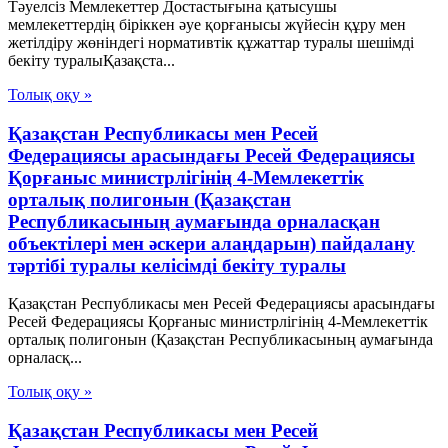
Тәуелсіз Мемлекеттер Достастығына қатысушы
мемлекеттердің біріккен әуе қорғанысы жүйесін құру мен
жетілдіру жөніндегі нормативтік құжаттар туралы шешімді
бекіту туралыҚазақста...
Толық оқу »
Қазақстан Республикасы мен Ресей
Федерациясы арасындағы Ресей Федерациясы
Қорғаныс министрлігінің 4-Мемлекеттік
орталық полигонын (Қазақстан
Республикасының аумағында орналасқан
объектілері мен әскери алаңдарын) пайдалану
тәртібі туралы келісімді бекіту туралы
Қазақстан Республикасы мен Ресей Федерациясы арасындағы
Ресей Федерациясы Қорғаныс министрлігінің 4-Мемлекеттік
орталық полигонын (Қазақстан Республикасының аумағында
орналасқ...
Толық оқу »
Қазақстан Республикасы мен Ресей