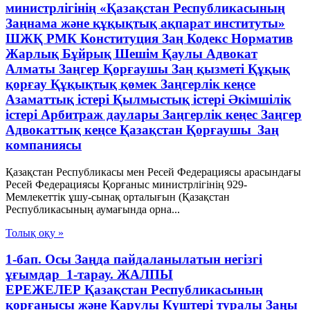
министрлігінің «Қазақстан Республикасының
Заңнама және құқықтық ақпарат институты»
ШЖҚ РМК Конституция Заң Кодекс Норматив
Жарлық Бұйрық Шешім Қаулы Адвокат
Алматы Заңгер Қорғаушы Заң қызметі Құқық
қорғау Құқықтық қөмек Заңгерлік кеңсе
Азаматтық істері Қылмыстық істері Әкімшілік
істері Арбитраж даулары Заңгерлік кеңес Заңгер
Адвокаттық кеңсе Қазақстан Қорғаушы Заң
компаниясы
Қазақстан Республикасы мен Ресей Федерациясы арасындағы
Ресей Федерациясы Қорғаныс министрлігінің 929-
Мемлекеттік ұшу-сынақ орталығын (Қазақстан
Республикасының аумағында орна...
Толық оқу »
1-бап. Осы Заңда пайдаланылатын негізгі
ұғымдар 1-тарау. ЖАЛПЫ
ЕРЕЖЕЛЕР Қазақстан Республикасының
қорғанысы және Қарулы Күштері туралы Заңы