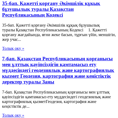
35-бап. Қажеттi қорғану Әкімшілік құқық
бұзушылық туралы Қазақстан
Республикасының Кодексі
35-бап. Қажеттi қорғану Әкімшілік құқық бұзушылық
туралы Қазақстан Республикасының Кодексі 1. Қажеттi
қорғану жағдайында, яғни жеке басын, тұрғын үйiн, меншiгiн,
жер учас...
Толық оқу »
7-бап. Қазақстан Республикасының қорғанысы
мен ұлттық қауіпсіздігін қамтамасыз ету
мүддесіндегі геодезиялық және картографиялық
қызмет Геодезия, картография және кеңістіктік
деректер туралы Заңы
7-бап. Қазақстан Республикасының қорғанысы мен ұлттық
қауіпсіздігін қамтамасыз ету мүддесіндегі геодезиялық және
картографиялық қызметГеодезия, картография және
кеңістіктік де...
Толық оқу »