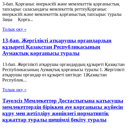
3-бап. Қорғаныс өнеркәсібі және мемлекеттік қорғаныстық
тапсырыс саласындағы мемлекеттік реттеуҚорғаныс
өнеркәсібі және мемлекеттік қорғаныстық тапсырыс туралы
Заңы Қорға...
Толық оқу »
13-бап. Жергілікті атқарушы органдардың
құзыреті Қазақстан Республикасының
Аумақтық қорғанысы туралы
13-бап. Жергілікті атқарушы органдардың құзыреті Қазақстан
Республикасының Аумақтық қорғанысы туралы 1. Жергілікті
атқарушы органдар өз құзыреті шегінде: 1)Қазақстан
Республик...
Толық оқу »
Тәуелсіз Мемлекеттер Достастығына қатысушы
мемлекеттердің біріккен әуе қорғанысы жүйесін
құру мен жетілдіру жөніндегі нормативтік
құжаттар туралы шешімді бекіту туралы