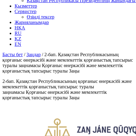
Қазақстан Республикасы Президентінің жанындағы 
Қызметтер
Сервистер
Өзіңді тексер
Жарияланымдар
НҚА
RU
KZ
EN
Басты бет
/
Заңдар
/
2-бап. Қазақстан Республикасының
қорғаныс өнеркәсібі және мемлекеттік қорғаныстық тапсырыс
туралы заңнамасы Қорғаныс өнеркәсібі және мемлекеттік
қорғаныстық тапсырыс туралы Заңы
2-бап. Қазақстан Республикасының қорғаныс өнеркәсібі және
мемлекеттік қорғаныстық тапсырыс туралы
заңнамасы Қорғаныс өнеркәсібі және мемлекеттік
қорғаныстық тапсырыс туралы Заңы