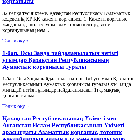
қорғанысы
32-бапқа түсініктеме. Қазақстан Республикасы Қылмыстық
кодексінің ҚР ҚК қажетті қорғанысы 1. Қажетті қорғаныс
жағдайында қол сұғушы адамға зиян келтіру, яғни
қорғанушының нем...
Толық оқу »
1-бап. Осы Заңда пайдаланылатын негізгі
ұғымдар Қазақстан Республикасының
Аумақтық қорғанысы туралы
1-бап. Осы Заңда пайдаланылатын негізгі ұғымдар Қазақстан
Республикасының Аумақтық қорғанысы туралы Осы Заңда
мынадай негізгі ұғымдар пайдаланылады: 1) аумақтық
қорғаныс аймағ...
Толық оқу »
Қазақстан Республикасының Үкіметі мен
Ауғанстан Ислам Республикасының Үкіметі
арасындағы Азаматтық қорғаныс, төтенше
жағдайлардың алдын алу және оларды жою