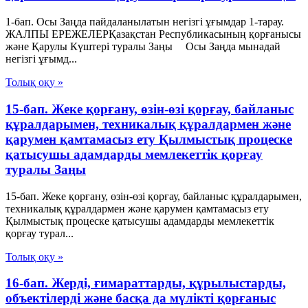
1-бап. Осы Заңда пайдаланылатын негізгі ұғымдар 1-тарау.
ЖАЛПЫ ЕРЕЖЕЛЕРҚазақстан Республикасының қорғанысы
және Қарулы Күштері туралы Заңы Осы Заңда мынадай
негізгі ұғымд...
Толық оқу »
15-бап. Жеке қорғану, өзін-өзі қорғау, байланыс
құралдарымен, техникалық құралдармен және
қарумен қамтамасыз ету Қылмыстық процеске
қатысушы адамдарды мемлекеттік қорғау
туралы Заңы
15-бап. Жеке қорғану, өзін-өзі қорғау, байланыс құралдарымен,
техникалық құралдармен және қарумен қамтамасыз ету
Қылмыстық процеске қатысушы адамдарды мемлекеттік
қорғау турал...
Толық оқу »
16-бап. Жердi, ғимараттарды, құрылыстарды,
объектiлердi және басқа да мүлікті қорғаныс