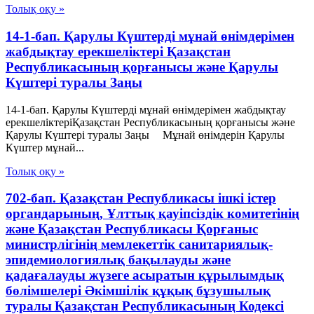
Толық оқу »
14-1-бап. Қарулы Күштерді мұнай өнімдерімен
жабдықтау ерекшеліктері Қазақстан
Республикасының қорғанысы және Қарулы
Күштері туралы Заңы
14-1-бап. Қарулы Күштерді мұнай өнімдерімен жабдықтау
ерекшеліктеріҚазақстан Республикасының қорғанысы және
Қарулы Күштері туралы Заңы Мұнай өнімдерін Қарулы
Күштер мұнай...
Толық оқу »
702-бап. Қазақстан Республикасы ішкі істер
органдарының, Ұлттық қауiпсiздiк комитетiнiң
және Қазақстан Республикасы Қорғаныс
министрлiгiнiң мемлекеттік санитариялық-
эпидемиологиялық бақылауды және
қадағалауды жүзеге асыратын құрылымдық
бөлімшелері Әкімшілік құқық бұзушылық
туралы Қазақстан Республикасының Кодексі