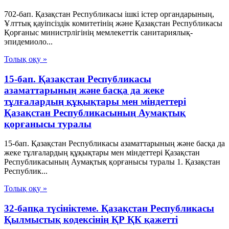
702-бап. Қазақстан Республикасы ішкі істер органдарының,
Ұлттық қауiпсiздiк комитетiнiң және Қазақстан Республикасы
Қорғаныс министрлiгiнiң мемлекеттік санитариялық-
эпидемиоло...
Толық оқу »
15-бап. Қазақстан Республикасы
азаматтарының және басқа да жеке
тұлғалардың құқықтары мен міндеттері
Қазақстан Республикасының Аумақтық
қорғанысы туралы
15-бап. Қазақстан Республикасы азаматтарының және басқа да
жеке тұлғалардың құқықтары мен міндеттері Қазақстан
Республикасының Аумақтық қорғанысы туралы 1. Қазақстан
Республик...
Толық оқу »
32-бапқа түсініктеме. Қазақстан Республикасы
Қылмыстық кодексінің ҚР ҚК қажетті