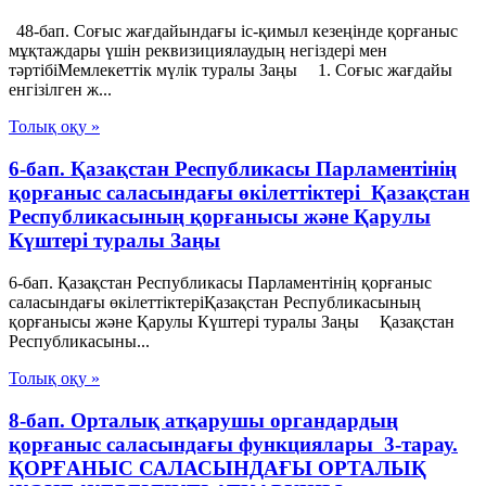
48-бап. Соғыс жағдайындағы іс-қимыл кезеңінде қорғаныс
мұқтаждары үшін реквизициялаудың негіздері мен
тәртібіМемлекеттік мүлік туралы Заңы 1. Соғыс жағдайы
енгізілген ж...
Толық оқу »
6-бап. Қазақстан Республикасы Парламентiнің
қорғаныс саласындағы өкілеттіктері Қазақстан
Республикасының қорғанысы және Қарулы
Күштері туралы Заңы
6-бап. Қазақстан Республикасы Парламентiнің қорғаныс
саласындағы өкілеттіктеріҚазақстан Республикасының
қорғанысы және Қарулы Күштері туралы Заңы Қазақстан
Республикасыны...
Толық оқу »
8-бап. Орталық атқарушы органдардың
қорғаныс саласындағы функциялары 3-тарау.
ҚОРҒАНЫС САЛАСЫНДАҒЫ ОРТАЛЫҚ