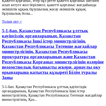
Қажетті қорғаныс, егер бұл ретте қажетті қорғаныс шегінен
асып кетуге жол берілмесе, қажетті қорғаныс жағдайында
әкімшілік құқық бұзушылық жасау әкімшілік құқық
бұзушылық болы...
Толық оқу »
5-1-бап. Қазақстан Республикасы ұлттық
қауіпсіздік органдарының, Қазақстан
Республикасы Ішкі істер министрлігінің,
Қазақстан Республикасы Төтенше жағдайлар
министрлігінің, Қазақстан Республикасы
прокуратура органдарының және Қазақстан
Республикасы Қорғаныс министрлігінің өздеріне
ведомстволық бағынысты әскери, арнаулы оқу
орындарына қатысты құзыреті Білім туралы
Заңы
5-1-бап. Қазақстан Республикасы ұлттық қауіпсіздік
органдарының, Қазақстан Республикасы Ішкі істер
министрлігінің, Қазақстан Республикасы Төтенше жағдайлар
министрлігінің, Қаз...