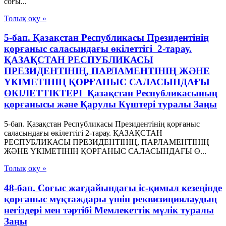
соғы...
Толық оқу »
5-бап. Қазақстан Республикасы Президентінің
қорғаныс саласындағы өкілеттігі 2-тарау.
ҚАЗАҚСТАН РЕСПУБЛИКАСЫ
ПРЕЗИДЕНТIНIҢ, ПАРЛАМЕНТIНIҢ ЖӘНЕ
ҮКIМЕТIНIҢ ҚОРҒАНЫС САЛАСЫНДАҒЫ
ӨКIЛЕТТIКТЕРI Қазақстан Республикасының
қорғанысы және Қарулы Күштері туралы Заңы
5-бап. Қазақстан Республикасы Президентінің қорғаныс
саласындағы өкілеттігі 2-тарау. ҚАЗАҚСТАН
РЕСПУБЛИКАСЫ ПРЕЗИДЕНТIНIҢ, ПАРЛАМЕНТIНIҢ
ЖӘНЕ ҮКIМЕТIНIҢ ҚОРҒАНЫС САЛАСЫНДАҒЫ Ө...
Толық оқу »
48-бап. Соғыс жағдайындағы іс-қимыл кезеңінде
қорғаныс мұқтаждары үшін реквизициялаудың
негіздері мен тәртібі Мемлекеттік мүлік туралы
Заңы