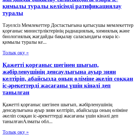
қимылы туралы келісімді ратификациялау
туралы
Тәуелсіз Мемлекеттер Достастығына қатысушы мемлекеттер
қорғаныс министрліктерінің радиациялық, химиялық және
биологиялық жағдайды бақылау саласындағы өзара іс-
қимылы туралы ке...
Толық оқу »
Қажетті қорғаныс шегінен шығып,
жәбірленушінің денсаулығына ауыр зиян
келтіріп, абайсызда оның өліміне әкеліп соққан
іс-әрекеттерді жасағаны үшін кінәлі деп
танылған
Қажетті қорғаныс шегінен шығып, жәбірленушінің
денсаулығына ауыр зиян келтіріп, абайсызда оның өліміне
әкеліп соққан іс-әрекеттерді жасағаны үшін кінәлі деп
танылғанАлматы обл...
Толық оқу »