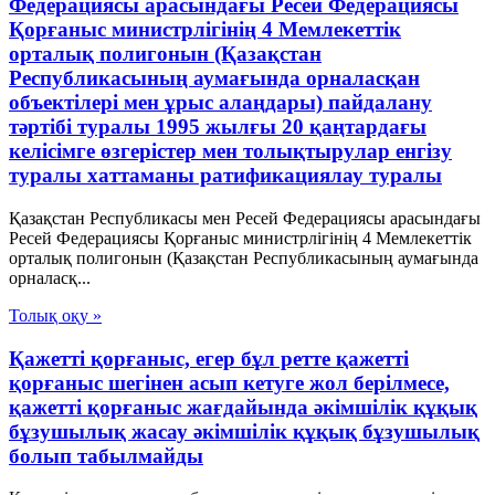
Федерациясы арасындағы Ресей Федерациясы
Қорғаныс министрлігінің 4 Мемлекеттік
орталық полигонын (Қазақстан
Республикасының аумағында орналасқан
объектілері мен ұрыс алаңдары) пайдалану
тәртібі туралы 1995 жылғы 20 қаңтардағы
келісімге өзгерістер мен толықтырулар енгізу
туралы хаттаманы ратификациялау туралы
Қазақстан Республикасы мен Ресей Федерациясы арасындағы
Ресей Федерациясы Қорғаныс министрлігінің 4 Мемлекеттік
орталық полигонын (Қазақстан Республикасының аумағында
орналасқ...
Толық оқу »
Қажетті қорғаныс, егер бұл ретте қажетті
қорғаныс шегінен асып кетуге жол берілмесе,
қажетті қорғаныс жағдайында әкімшілік құқық
бұзушылық жасау әкімшілік құқық бұзушылық
болып табылмайды