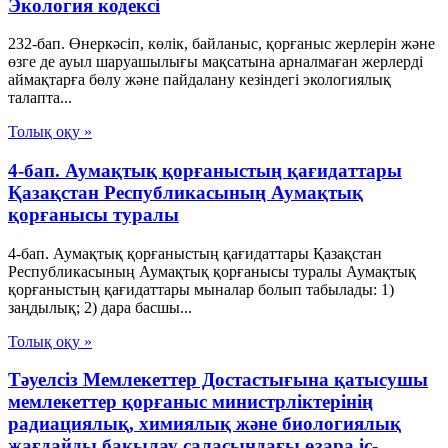
Экология кодексі
232-бап. Өнеркәсіп, көлік, байланыс, қорғаныс жерлерін және
өзге де ауыл шаруашылығы мақсатына арналмаған жерлерді
аймақтарға бөлу және пайдалану кезіндегі экологиялық
талапта...
Толық оқу »
4-бап. Аумақтық қорғаныстың қағидаттары
Қазақстан Республикасының Аумақтық
қорғанысы туралы
4-бап. Аумақтық қорғаныстың қағидаттары Қазақстан
Республикасының Аумақтық қорғанысы туралы Аумақтық
қорғаныстың қағидаттары мыналар болып табылады: 1)
заңдылық; 2) дара басшы...
Толық оқу »
Тәуелсіз Мемлекеттер Достастығына қатысушы
мемлекеттер қорғаныс министрліктерінің
радиациялық, химиялық және биологиялық
жағдайды бақылау саласындағы өзара іс-