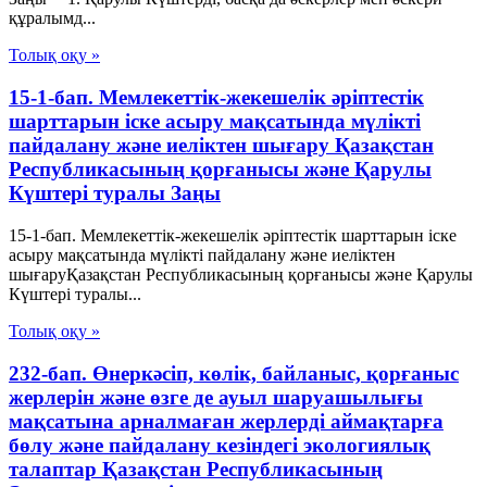
құралымд...
Толық оқу »
15-1-бап. Мемлекеттік-жекешелік әріптестік
шарттарын іске асыру мақсатында мүлікті
пайдалану және иеліктен шығару Қазақстан
Республикасының қорғанысы және Қарулы
Күштері туралы Заңы
15-1-бап. Мемлекеттік-жекешелік әріптестік шарттарын іске
асыру мақсатында мүлікті пайдалану және иеліктен
шығаруҚазақстан Республикасының қорғанысы және Қарулы
Күштері туралы...
Толық оқу »
232-бап. Өнеркәсіп, көлік, байланыс, қорғаныс
жерлерін және өзге де ауыл шаруашылығы
мақсатына арналмаған жерлерді аймақтарға
бөлу және пайдалану кезіндегі экологиялық
талаптар Қазақстан Республикасының