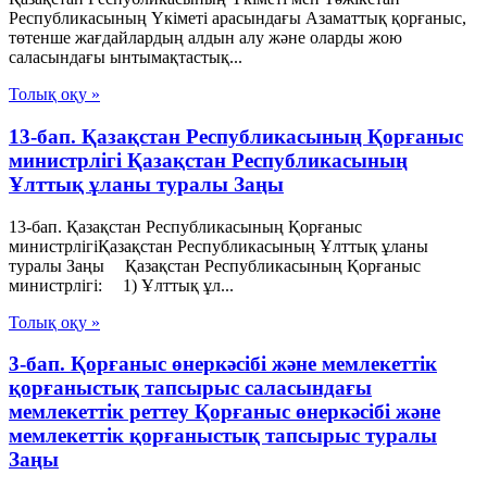
Республикасының Үкіметі арасындағы Азаматтық қорғаныс,
төтенше жағдайлардың алдын алу және оларды жою
саласындағы ынтымақтастық...
Толық оқу »
13-бап. Қазақстан Республикасының Қорғаныс
министрлігі Қазақстан Республикасының
Ұлттық ұланы туралы Заңы
13-бап. Қазақстан Республикасының Қорғаныс
министрлігіҚазақстан Республикасының Ұлттық ұланы
туралы Заңы Қазақстан Республикасының Қорғаныс
министрлігі: 1) Ұлттық ұл...
Толық оқу »
3-бап. Қорғаныс өнеркәсібі және мемлекеттік
қорғаныстық тапсырыс саласындағы
мемлекеттік реттеу Қорғаныс өнеркәсібі және
мемлекеттік қорғаныстық тапсырыс туралы
Заңы