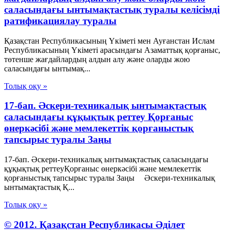
саласындағы ынтымақтастық туралы келісімді
ратификациялау туралы
Қазақстан Республикасының Үкіметі мен Ауғанстан Ислам
Республикасының Үкіметі арасындағы Азаматтық қорғаныс,
төтенше жағдайлардың алдын алу және оларды жою
саласындағы ынтымақ...
Толық оқу »
17-бап. Әскери-техникалық ынтымақтастық
саласындағы құқықтық реттеу Қорғаныс
өнеркәсібі және мемлекеттік қорғаныстық
тапсырыс туралы Заңы
17-бап. Әскери-техникалық ынтымақтастық саласындағы
құқықтық реттеуҚорғаныс өнеркәсібі және мемлекеттік
қорғаныстық тапсырыс туралы Заңы Әскери-техникалық
ынтымақтастық Қ...
Толық оқу »
© 2012. Қазақстан Республикасы Әділет