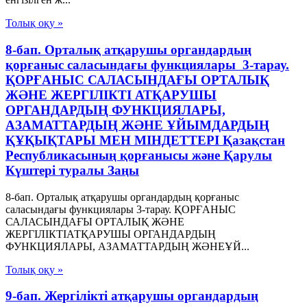
Толық оқу »
8-бап. Орталық атқарушы органдардың
қорғаныс саласындағы функциялары 3-тарау.
ҚОРҒАНЫС САЛАСЫНДАҒЫ ОРТАЛЫҚ
ЖӘНЕ ЖЕРГІЛIКТІ АТҚАРУШЫ
ОРГАНДАРДЫҢ ФУНКЦИЯЛАРЫ,
АЗАМАТТАРДЫҢ ЖӘНЕ ҰЙЫМДАРДЫҢ
ҚҰҚЫҚТАРЫ МЕН МIНДЕТТЕРІ Қазақстан
Республикасының қорғанысы және Қарулы
Күштері туралы Заңы
8-бап. Орталық атқарушы органдардың қорғаныс
саласындағы функциялары 3-тарау. ҚОРҒАНЫС
САЛАСЫНДАҒЫ ОРТАЛЫҚ ЖӘНЕ
ЖЕРГІЛIКТІАТҚАРУШЫ ОРГАНДАРДЫҢ
ФУНКЦИЯЛАРЫ, АЗАМАТТАРДЫҢ ЖӘНЕҰЙ...
Толық оқу »
9-бап. Жергіліктi атқарушы органдардың