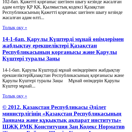
102-бап. Қажеттi қорғаныс шегiнен шығу кезiнде жасалған
адам өлтіру ҚР ҚК, Қылмыстық кодексi Қазақстан
Республикасының Қажеттi қорғаныс шегiнен шығу кезiнде
жасалған адам өлтi...
Толық оқу »
14-1-бап. Қарулы Күштерді мұнай өнімдерімен
жабдықтау ерекшеліктері Қазақстан
Республикасының қорғанысы және Қарулы
Күштері туралы Заңы
14-1-бап. Қарулы Күштерді мұнай өнімдерімен жабдықтау
ерекшеліктеріҚазақстан Республикасының қорғанысы және
Қарулы Күштері туралы Заңы Мұнай өнімдерін Қарулы
Күштер мұнай...
Толық оқу »
© 2012. Қазақстан Республикасы Әділет
министрлігінің «Қазақстан Республикасының
Заңнама және құқықтық ақпарат институты»
ШЖҚ РМК Конституция Заң Кодекс Норматив