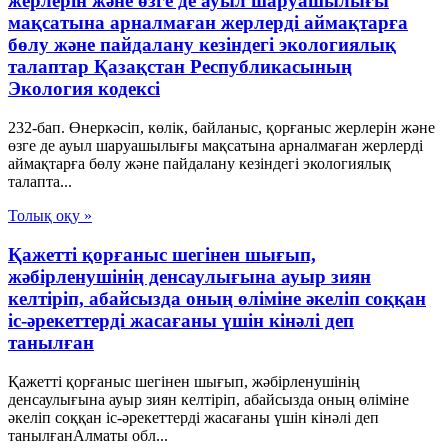
жерлерін және өзге де ауыл шаруашылығы
мақсатына арналмаған жерлерді аймақтарға
бөлу және пайдалану кезіндегі экологиялық
талаптар Қазақстан Республикасының
Экология кодексі
232-бап. Өнеркәсіп, көлік, байланыс, қорғаныс жерлерін және
өзге де ауыл шаруашылығы мақсатына арналмаған жерлерді
аймақтарға бөлу және пайдалану кезіндегі экологиялық
талапта...
Толық оқу »
Қажетті қорғаныс шегінен шығып,
жәбірленушінің денсаулығына ауыр зиян
келтіріп, абайсызда оның өліміне әкеліп соққан
іс-әрекеттерді жасағаны үшін кінәлі деп
танылған
Қажетті қорғаныс шегінен шығып, жәбірленушінің
денсаулығына ауыр зиян келтіріп, абайсызда оның өліміне
әкеліп соққан іс-әрекеттерді жасағаны үшін кінәлі деп
танылғанАлматы обл...