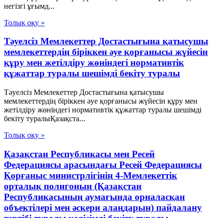
негізгі ұғымд...
Толық оқу »
Тәуелсіз Мемлекеттер Достастығына қатысушы
мемлекеттердің біріккен әуе қорғанысы жүйесін
құру мен жетілдіру жөніндегі нормативтік
құжаттар туралы шешімді бекіту туралы
Тәуелсіз Мемлекеттер Достастығына қатысушы
мемлекеттердің біріккен әуе қорғанысы жүйесін құру мен
жетілдіру жөніндегі нормативтік құжаттар туралы шешімді
бекіту туралыҚазақста...
Толық оқу »
Қазақстан Республикасы мен Ресей
Федерациясы арасындағы Ресей Федерациясы
Қорғаныс министрлігінің 4-Мемлекеттік
орталық полигонын (Қазақстан
Республикасының аумағында орналасқан
объектілері мен әскери алаңдарын) пайдалану