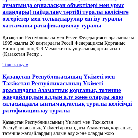
аумағында орналасқан объектілері мен ұрыс
алаңдары) пайдалану тәртібі туралы келісімге
өзгерістер мен толықтырулар енгізу туралы
хаттаманы ратификациялау туралы
Қазақстан Республикасы мен Ресей Федерациясы арасындағы
1995 жылғы 20 қаңтардағы Ресей Федерациясы Қорғаныс
министрлігінің 929 Мемлекеттік ұшу-сынақ орталығын
(Қазақстан Респу...
Толық оқу »
Қазақстан Республикасының Үкіметі мен
Тәжікстан Республикасының Үкіметі
арасындағы Азаматтық қорғаныс, төтенше
жағдайлардың алдын алу және оларды жою
саласындағы ынтымақтастық туралы келісімді
ратификациялау туралы
Қазақстан Республикасының Үкіметі мен Тәжікстан
Республикасының Үкіметі арасындағы Азаматтық қорғаныс,
төтенше жағдайлардың алдын алу және оларды жою