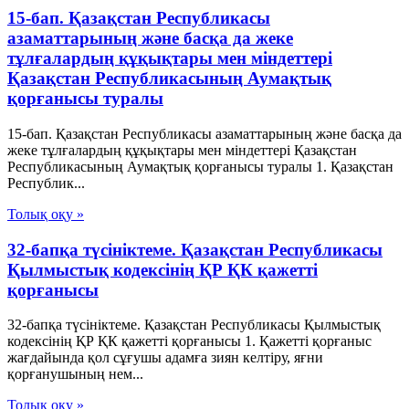
15-бап. Қазақстан Республикасы
азаматтарының және басқа да жеке
тұлғалардың құқықтары мен міндеттері
Қазақстан Республикасының Аумақтық
қорғанысы туралы
15-бап. Қазақстан Республикасы азаматтарының және басқа да
жеке тұлғалардың құқықтары мен міндеттері Қазақстан
Республикасының Аумақтық қорғанысы туралы 1. Қазақстан
Республик...
Толық оқу »
32-бапқа түсініктеме. Қазақстан Республикасы
Қылмыстық кодексінің ҚР ҚК қажетті
қорғанысы
32-бапқа түсініктеме. Қазақстан Республикасы Қылмыстық
кодексінің ҚР ҚК қажетті қорғанысы 1. Қажетті қорғаныс
жағдайында қол сұғушы адамға зиян келтіру, яғни
қорғанушының нем...
Толық оқу »