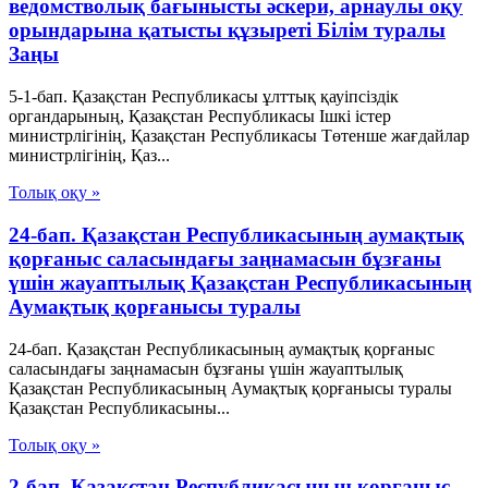
ведомстволық бағынысты әскери, арнаулы оқу
орындарына қатысты құзыреті Білім туралы
Заңы
5-1-бап. Қазақстан Республикасы ұлттық қауіпсіздік
органдарының, Қазақстан Республикасы Ішкі істер
министрлігінің, Қазақстан Республикасы Төтенше жағдайлар
министрлігінің, Қаз...
Толық оқу »
24-бап. Қазақстан Республикасының аумақтық
қорғаныс саласындағы заңнамасын бұзғаны
үшін жауаптылық Қазақстан Республикасының
Аумақтық қорғанысы туралы
24-бап. Қазақстан Республикасының аумақтық қорғаныс
саласындағы заңнамасын бұзғаны үшін жауаптылық
Қазақстан Республикасының Аумақтық қорғанысы туралы
Қазақстан Республикасыны...
Толық оқу »
2-бап. Қазақстан Республикасының қорғаныс