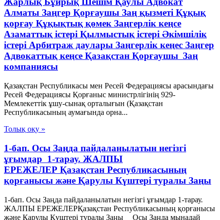
Жарлық Бұйрық Шешім Қаулы Адвокат
Алматы Заңгер Қорғаушы Заң қызметі Құқық
қорғау Құқықтық қөмек Заңгерлік кеңсе
Азаматтық істері Қылмыстық істері Әкімшілік
істері Арбитраж даулары Заңгерлік кеңес Заңгер
Адвокаттық кеңсе Қазақстан Қорғаушы Заң
компаниясы
Қазақстан Республикасы мен Ресей Федерациясы арасындағы
Ресей Федерациясы Қорғаныс министрлігінің 929-
Мемлекеттік ұшу-сынақ орталығын (Қазақстан
Республикасының аумағында орна...
Толық оқу »
1-бап. Осы Заңда пайдаланылатын негізгі
ұғымдар 1-тарау. ЖАЛПЫ
ЕРЕЖЕЛЕР Қазақстан Республикасының
қорғанысы және Қарулы Күштері туралы Заңы
1-бап. Осы Заңда пайдаланылатын негізгі ұғымдар 1-тарау.
ЖАЛПЫ ЕРЕЖЕЛЕРҚазақстан Республикасының қорғанысы
және Қарулы Күштері туралы Заңы Осы Заңда мынадай