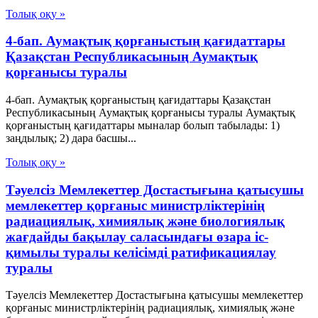
Толық оқу »
4-бап. Аумақтық қорғаныстың қағидаттары
Қазақстан Республикасының Аумақтық
қорғанысы туралы
4-бап. Аумақтық қорғаныстың қағидаттары Қазақстан
Республикасының Аумақтық қорғанысы туралы Аумақтық
қорғаныстың қағидаттары мыналар болып табылады: 1)
заңдылық; 2) дара басшы...
Толық оқу »
Тәуелсіз Мемлекеттер Достастығына қатысушы
мемлекеттер қорғаныс министрліктерінің
радиациялық, химиялық және биологиялық
жағдайды бақылау саласындағы өзара іс-
қимылы туралы келісімді ратификациялау
туралы
Тәуелсіз Мемлекеттер Достастығына қатысушы мемлекеттер
қорғаныс министрліктерінің радиациялық, химиялық және