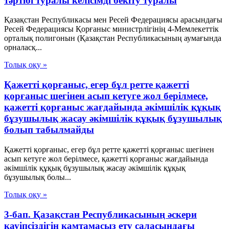
тәртібі туралы келісімді бекіту туралы
Қазақстан Республикасы мен Ресей Федерациясы арасындағы
Ресей Федерациясы Қорғаныс министрлігінің 4-Мемлекеттік
орталық полигонын (Қазақстан Республикасының аумағында
орналасқ...
Толық оқу »
Қажетті қорғаныс, егер бұл ретте қажетті
қорғаныс шегінен асып кетуге жол берілмесе,
қажетті қорғаныс жағдайында әкімшілік құқық
бұзушылық жасау әкімшілік құқық бұзушылық
болып табылмайды
Қажетті қорғаныс, егер бұл ретте қажетті қорғаныс шегінен
асып кетуге жол берілмесе, қажетті қорғаныс жағдайында
әкімшілік құқық бұзушылық жасау әкімшілік құқық
бұзушылық болы...
Толық оқу »
3-бап. Қазақстан Республикасының әскери
қауіпсіздігін қамтамасыз ету саласындағы