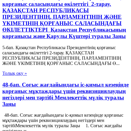
қорғаныс саласындағы өкілеттігі 2-тарау.
ҚАЗАҚСТАН РЕСПУБЛИКАСЫ
ПРЕЗИДЕНТIНIҢ, ПАРЛАМЕНТIНIҢ ЖӘНЕ
ҮКIМЕТIНIҢ ҚОРҒАНЫС САЛАСЫНДАҒЫ
ӨКIЛЕТТIКТЕРI Қазақстан Республикасының
қорғанысы және Қарулы Күштері туралы Заңы
5-бап. Қазақстан Республикасы Президентінің қорғаныс
саласындағы өкілеттігі 2-тарау. ҚАЗАҚСТАН
РЕСПУБЛИКАСЫ ПРЕЗИДЕНТIНIҢ, ПАРЛАМЕНТIНIҢ
ЖӘНЕ ҮКIМЕТIНIҢ ҚОРҒАНЫС САЛАСЫНДАҒЫ Ө...
Толық оқу »
48-бап. Соғыс жағдайындағы іс-қимыл кезеңінде
қорғаныс мұқтаждары үшін реквизициялаудың
негіздері мен тәртібі Мемлекеттік мүлік туралы
Заңы
48-бап. Соғыс жағдайындағы іс-қимыл кезеңінде қорғаныс
мұқтаждары үшін реквизициялаудың негіздері мен
тәртібіМемлекеттік мүлік туралы Заңы 1. Соғыс жағдайы
енгізілген ж...