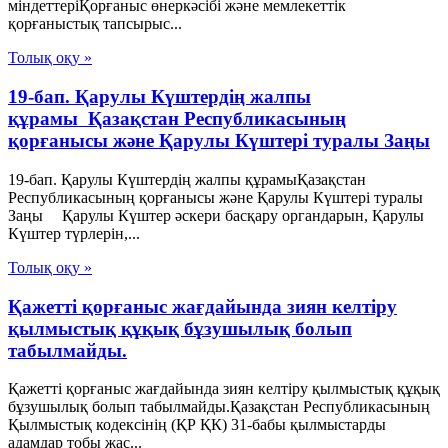
міндеттеріҚорғаныс өнеркәсібі және мемлекеттік
қорғаныстық тапсырыс...
Толық оқу »
19-бап. Қарулы Күштердiң жалпы
құрамы Қазақстан Республикасының
қорғанысы және Қарулы Күштері туралы Заңы
19-бап. Қарулы Күштердiң жалпы құрамыҚазақстан
Республикасының қорғанысы және Қарулы Күштері туралы
Заңы Қарулы Күштер əскери басқару органдарын, Қарулы
Күштер түрлерiн,...
Толық оқу »
Қажетті қорғаныс жағдайында зиян келтіру
қылмыстық құқық бұзушылық болып
табылмайды.
Қажетті қорғаныс жағдайында зиян келтіру қылмыстық құқық
бұзушылық болып табылмайды.Қазақстан Республикасының
Қылмыстық кодексінің (ҚР ҚК) 31-бабы қылмыстарды
адамдар тобы жас...