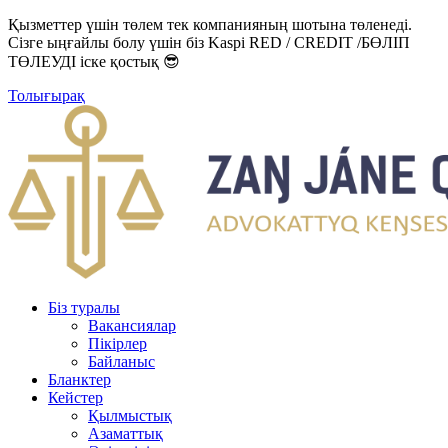
Қызметтер үшін төлем тек компанияның шотына төленеді.
Сізге ыңғайлы болу үшін біз Kaspi RED / CREDIT /БӨЛІП
ТӨЛЕУДІ іске қостық 😎
Толығырақ
Біз туралы
Вакансиялар
Пікірлер
Байланыс
Бланктер
Кейстер
Қылмыстық
Азаматтық