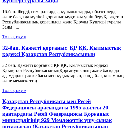
Күштері туралы Заңы
16-бап. Жердi, ғимараттарды, құрылыстарды, объектiлердi
және басқа да мүлікті қорғаныс мұқтажы үшiн беруҚазақстан
Республикасының қорғанысы және Қарулы Күштері туралы
Заңы ...
Толық оқу »
32-бап. Қажеттi қорғаныс ҚР ҚК, Қылмыстық
кодексi Қазақстан Республикасының
32-бап. Қажеттi қорғаныс ҚР ҚК, Қылмыстық кодексi
Қазақстан РеспубликасыныңҚорғанушының және басқа да
адамдардың жеке басы мен құқықтарын, сондай-ақ қоғамның
және мемлекеттің...
Толық оқу »
Қазақстан Республикасы мен Ресей
Федерациясы арасындағы 1995 жылғы 20
қаңтардағы Ресей Федерациясы Қорғаныс
министрлігінің 929 Мемлекеттік ұшу-сынақ
орталығын (Қазақстан Республикасының