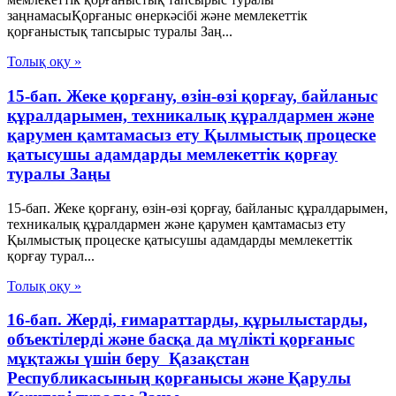
заңнамасыҚорғаныс өнеркәсібі және мемлекеттік
қорғаныстық тапсырыс туралы Заң...
Толық оқу »
15-бап. Жеке қорғану, өзін-өзі қорғау, байланыс
құралдарымен, техникалық құралдармен және
қарумен қамтамасыз ету Қылмыстық процеске
қатысушы адамдарды мемлекеттік қорғау
туралы Заңы
15-бап. Жеке қорғану, өзін-өзі қорғау, байланыс құралдарымен,
техникалық құралдармен және қарумен қамтамасыз ету
Қылмыстық процеске қатысушы адамдарды мемлекеттік
қорғау турал...
Толық оқу »
16-бап. Жердi, ғимараттарды, құрылыстарды,
объектiлердi және басқа да мүлікті қорғаныс
мұқтажы үшiн беру Қазақстан
Республикасының қорғанысы және Қарулы