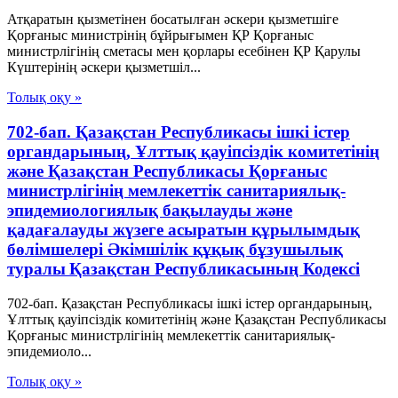
Атқаратын қызметінен босатылған әскери қызметшіге
Қорғаныс министрінің бұйрығымен ҚР Қорғаныс
министрлігінің сметасы мен қорлары есебінен ҚР Қарулы
Күштерінің әскери қызметшіл...
Толық оқу »
702-бап. Қазақстан Республикасы ішкі істер
органдарының, Ұлттық қауiпсiздiк комитетiнiң
және Қазақстан Республикасы Қорғаныс
министрлiгiнiң мемлекеттік санитариялық-
эпидемиологиялық бақылауды және
қадағалауды жүзеге асыратын құрылымдық
бөлімшелері Әкімшілік құқық бұзушылық
туралы Қазақстан Республикасының Кодексі
702-бап. Қазақстан Республикасы ішкі істер органдарының,
Ұлттық қауiпсiздiк комитетiнiң және Қазақстан Республикасы
Қорғаныс министрлiгiнiң мемлекеттік санитариялық-
эпидемиоло...
Толық оқу »