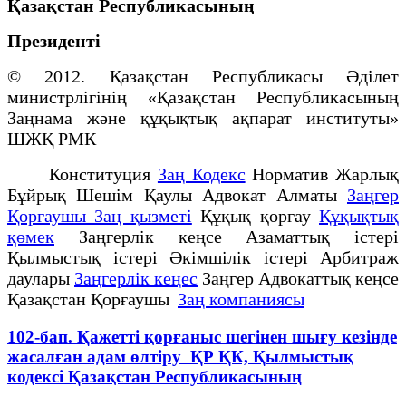
Қазақстан Республикасының
Президенті
© 2012. Қазақстан Республикасы Әділет
министрлігінің «Қазақстан Республикасының
Заңнама және құқықтық ақпарат институты»
ШЖҚ РМК
Конституция
Заң Кодекс
Норматив Жарлық
Бұйрық Шешім Қаулы Адвокат Алматы
Заңгер
Қорғаушы Заң қызметі
Құқық қорғау
Құқықтық
қөмек
Заңгерлік кеңсе Азаматтық істері
Қылмыстық істері Әкімшілік істері Арбитраж
даулары
Заңгерлік кеңес
Заңгер Адвокаттық кеңсе
Қазақстан Қорғаушы
Заң компаниясы
102-бап. Қажеттi қорғаныс шегiнен шығу кезiнде
жасалған адам өлтіру ҚР ҚК, Қылмыстық
кодексi Қазақстан Республикасының