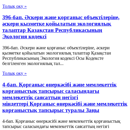
Толық оқу »
396-бап. Әскери және қорғаныс объектілеріне,
әскери қызметке қойылатын экологиялық
талаптар Қазақстан Республикасының
Экология кодексі
396-бап. Әскери және қорғаныс объектілеріне, әскери
қызметке қойылатын экологиялық талаптар Қазақстан
Республикасының Экология кодексі Осы Кодексте
белгіленген экологиялық тал...
Толық оқу »
4-бап. Қорғаныс өнеркәсібі және мемлекеттік
қорғаныстық тапсырыс саласындағы
мемлекеттік саясаттың негізгі
міндеттері Қорғаныс өнеркәсібі және мемлекеттік
қорғаныстық тапсырыс туралы Заңы
4-бап. Қорғаныс өнеркәсібі және мемлекеттік қорғаныстық
тапсырыс саласындағы мемлекеттік саясаттың негізгі