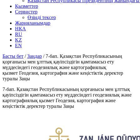
Қазақстан Республикасы Президентінің жанындағы 
Қызметтер
Сервистер
Өзіңді тексер
Жарияланымдар
НҚА
RU
KZ
EN
Басты бет
/
Заңдар
/
7-бап. Қазақстан Республикасының
қорғанысы мен ұлттық қауіпсіздігін қамтамасыз ету
мүддесіндегі геодезиялық және картографиялық
қызмет Геодезия, картография және кеңістіктік деректер
туралы Заңы
7-бап. Қазақстан Республикасының қорғанысы мен ұлттық
қауіпсіздігін қамтамасыз ету мүддесіндегі геодезиялық және
картографиялық қызмет Геодезия, картография және
кеңістіктік деректер туралы Заңы