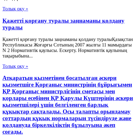
Толық оқу »
Қажетті қорғану туралы заңнаманы қолдану
туралы
Қажетті қорғану туралы заңнаманы қолдану туралыҚазақстан
Республикасы Жоғарғы Сотының 2007 жылғы 11 мамырдағы
N 2 Нормативтік қаулысы. Ескерту. Нормативтік қаулының
тақырыбына...
Толық оқу »
Атқаратын қызметінен босатылған әскери
қызметшіге Қорғаныс министрінің бұйрығымен
ҚР Қорғаныс министрлігінің сметасы мен
қорлары есебінен ҚР Қарулы Күштерінің әскери
қызметшілері үшін белгіленген барлық
құқықтар сақталады. Осы талапты орындамау
соттардың құқық нормаларын түсіндіруде және
қолдануда біркелкіліктің бұзылуына әкеп
соғады.