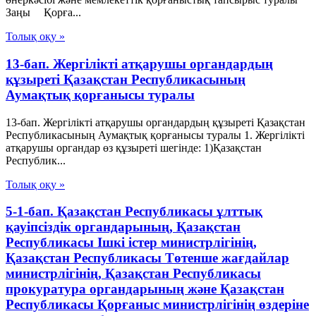
Заңы Қорға...
Толық оқу »
13-бап. Жергілікті атқарушы органдардың
құзыреті Қазақстан Республикасының
Аумақтық қорғанысы туралы
13-бап. Жергілікті атқарушы органдардың құзыреті Қазақстан
Республикасының Аумақтық қорғанысы туралы 1. Жергілікті
атқарушы органдар өз құзыреті шегінде: 1)Қазақстан
Республик...
Толық оқу »
5-1-бап. Қазақстан Республикасы ұлттық
қауіпсіздік органдарының, Қазақстан
Республикасы Ішкі істер министрлігінің,
Қазақстан Республикасы Төтенше жағдайлар
министрлігінің, Қазақстан Республикасы
прокуратура органдарының және Қазақстан
Республикасы Қорғаныс министрлігінің өздеріне