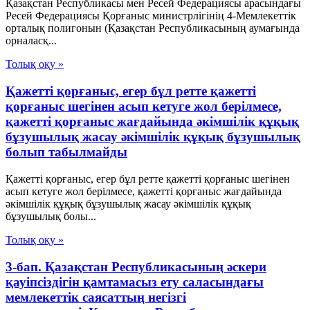
Қазақстан Республикасы мен Ресей Федерациясы арасындағы
Ресей Федерациясы Қорғаныс министрлігінің 4-Мемлекеттік
орталық полигонын (Қазақстан Республикасының аумағында
орналасқ...
Толық оқу »
Қажетті қорғаныс, егер бұл ретте қажетті
қорғаныс шегінен асып кетуге жол берілмесе,
қажетті қорғаныс жағдайында әкімшілік құқық
бұзушылық жасау әкімшілік құқық бұзушылық
болып табылмайды
Қажетті қорғаныс, егер бұл ретте қажетті қорғаныс шегінен
асып кетуге жол берілмесе, қажетті қорғаныс жағдайында
әкімшілік құқық бұзушылық жасау әкімшілік құқық
бұзушылық болы...
Толық оқу »
3-бап. Қазақстан Республикасының әскери
қауіпсіздігін қамтамасыз ету саласындағы
мемлекеттік саясаттың негізгі