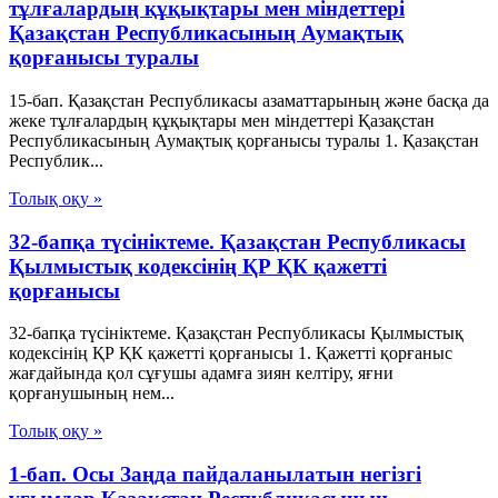
тұлғалардың құқықтары мен міндеттері
Қазақстан Республикасының Аумақтық
қорғанысы туралы
15-бап. Қазақстан Республикасы азаматтарының және басқа да
жеке тұлғалардың құқықтары мен міндеттері Қазақстан
Республикасының Аумақтық қорғанысы туралы 1. Қазақстан
Республик...
Толық оқу »
32-бапқа түсініктеме. Қазақстан Республикасы
Қылмыстық кодексінің ҚР ҚК қажетті
қорғанысы
32-бапқа түсініктеме. Қазақстан Республикасы Қылмыстық
кодексінің ҚР ҚК қажетті қорғанысы 1. Қажетті қорғаныс
жағдайында қол сұғушы адамға зиян келтіру, яғни
қорғанушының нем...
Толық оқу »
1-бап. Осы Заңда пайдаланылатын негізгі