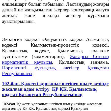
өлшемшарт болып табылады. Ластанудың жоғары
деңгейіне жатқызылған жерлер консервациялауға
жатады және босалқы жерлер құрамына
ауыстырылады.
Экология кодексі Әлеуметтік кодекс Азаматтық
кодексi Қылмыстық-процестік кодексi,
Қылмыстық кодекс, Қылмыстық кодекске
түсініктеме (комментарии),
Жоғарғы Соттың
нормативтік қаулысы
, Қылмыстық заңнама,
Нормативті құқықтық актілер
Қазақстан
Республикасы
102-бап. Қажеттi қорғаныс шегiнен шығу кезiнде
жасалған адам өлтіру ҚР ҚК, Қылмыстық
кодексi Қазақстан Республикасының
102-бап. Қажеттi қорғаныс шегiнен шығу кезiнде жасалған
адам өлтіру ҚР ҚК, Қылмыстық кодексi Қазақстан