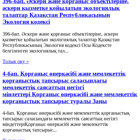
396-бап. Әскери және қорғаныс объектілеріне,
әскери қызметке қойылатын экологиялық
талаптар Қазақстан Республикасының
Экология кодексі
396-бап. Әскери және қорғаныс объектілеріне, әскери
қызметке қойылатын экологиялық талаптар Қазақстан
Республикасының Экология кодексі Осы Кодексте
белгіленген экологиялық тал...
Толық оқу »
4-бап. Қорғаныс өнеркәсібі және мемлекеттік
қорғаныстық тапсырыс саласындағы
мемлекеттік саясаттың негізгі
міндеттері Қорғаныс өнеркәсібі және мемлекеттік
қорғаныстық тапсырыс туралы Заңы
4-бап. Қорғаныс өнеркәсібі және мемлекеттік қорғаныстық
тапсырыс саласындағы мемлекеттік саясаттың негізгі
міндеттеріҚорғаныс өнеркәсібі және мемлекеттік
қорғаныстық тапсырыс...