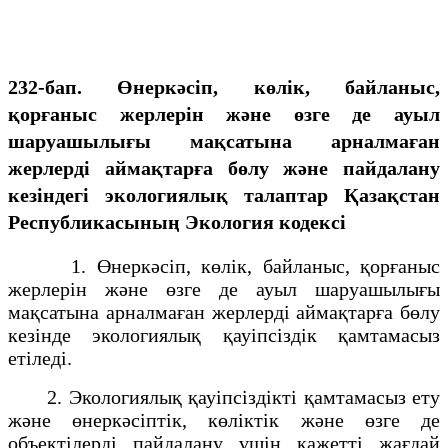
232-бап. Өнеркәсіп, көлік, байланыс,
қорғаныс жерлерін және өзге де ауыл
шаруашылығы мақсатына арналмаған
жерлерді аймақтарға бөлу және пайдалану
кезіндегі экологиялық талаптар Қазақстан
Республикасының Экология кодексі
1. Өнеркәсiп, көлiк, байланыс, қорғаныс
жерлерін және өзге де ауыл шаруашылығы
мақсатына арналмаған жерлердi аймақтарға бөлу
кезiнде экологиялық қауiпсiздiк қамтамасыз
етiледi.
2. Экологиялық қауiпсiздiкті қамтамасыз ету
және өнеркәсiптік, көлiктік және өзге де
объектiлердi пайдалану үшiн қажеттi жағдай