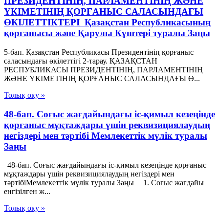
ПРЕЗИДЕНТIНIҢ, ПАРЛАМЕНТIНIҢ ЖӘНЕ
ҮКIМЕТIНIҢ ҚОРҒАНЫС САЛАСЫНДАҒЫ
ӨКIЛЕТТIКТЕРI Қазақстан Республикасының
қорғанысы және Қарулы Күштері туралы Заңы
5-бап. Қазақстан Республикасы Президентінің қорғаныс
саласындағы өкілеттігі 2-тарау. ҚАЗАҚСТАН
РЕСПУБЛИКАСЫ ПРЕЗИДЕНТIНIҢ, ПАРЛАМЕНТIНIҢ
ЖӘНЕ ҮКIМЕТIНIҢ ҚОРҒАНЫС САЛАСЫНДАҒЫ Ө...
Толық оқу »
48-бап. Соғыс жағдайындағы іс-қимыл кезеңінде
қорғаныс мұқтаждары үшін реквизициялаудың
негіздері мен тәртібі Мемлекеттік мүлік туралы
Заңы
48-бап. Соғыс жағдайындағы іс-қимыл кезеңінде қорғаныс
мұқтаждары үшін реквизициялаудың негіздері мен
тәртібіМемлекеттік мүлік туралы Заңы 1. Соғыс жағдайы
енгізілген ж...
Толық оқу »