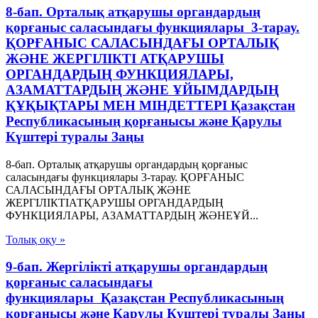
8-бап. Орталық атқарушы органдардың
қорғаныс саласындағы функциялары 3-тарау.
ҚОРҒАНЫС САЛАСЫНДАҒЫ ОРТАЛЫҚ
ЖӘНЕ ЖЕРГІЛIКТІ АТҚАРУШЫ
ОРГАНДАРДЫҢ ФУНКЦИЯЛАРЫ,
АЗАМАТТАРДЫҢ ЖӘНЕ ҰЙЫМДАРДЫҢ
ҚҰҚЫҚТАРЫ МЕН МIНДЕТТЕРІ Қазақстан
Республикасының қорғанысы және Қарулы
Күштері туралы Заңы
8-бап. Орталық атқарушы органдардың қорғаныс
саласындағы функциялары 3-тарау. ҚОРҒАНЫС
САЛАСЫНДАҒЫ ОРТАЛЫҚ ЖӘНЕ
ЖЕРГІЛIКТІАТҚАРУШЫ ОРГАНДАРДЫҢ
ФУНКЦИЯЛАРЫ, АЗАМАТТАРДЫҢ ЖӘНЕҰЙ...
Толық оқу »
9-бап. Жергіліктi атқарушы органдардың
қорғаныс саласындағы
функциялары Қазақстан Республикасының
қорғанысы және Қарулы Күштері туралы Заңы