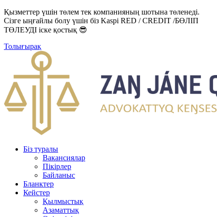
Қызметтер үшін төлем тек компанияның шотына төленеді.
Сізге ыңғайлы болу үшін біз Kaspi RED / CREDIT /БӨЛІП
ТӨЛЕУДІ іске қостық 😎
Толығырақ
Біз туралы
Вакансиялар
Пікірлер
Байланыс
Бланктер
Кейстер
Қылмыстық
Азаматтық