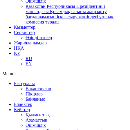
Әкімшілік
Қазақстан Республикасы Президентінің
жанындағы Қоғамдық сананы жаңғырту
бағдарламасын іске асыру жөніндегі ұлттық
комиссия туралы
Қызметтер
Сервистер
Өзіңді тексер
Жарияланымдар
НҚА
KZ
RU
EN
Меню
Біз туралы
Вакансиялар
Пікірлер
Байланыс
Бланктер
Кейстер
Қылмыстық
Азаматтық
Әкімшілік