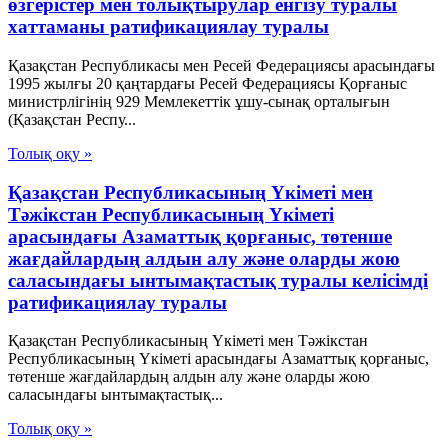
өзгерістер мен толықтырулар енгізу туралы
хаттаманы ратификациялау туралы
Қазақстан Республикасы мен Ресей Федерациясы арасындағы
1995 жылғы 20 қаңтардағы Ресей Федерациясы Қорғаныс
министрлігінің 929 Мемлекеттік ұшу-сынақ орталығын
(Қазақстан Респу...
Толық оқу »
Қазақстан Республикасының Үкіметі мен
Тәжікстан Республикасының Үкіметі
арасындағы Азаматтық қорғаныс, төтенше
жағдайлардың алдын алу және оларды жою
саласындағы ынтымақтастық туралы келісімді
ратификациялау туралы
Қазақстан Республикасының Үкіметі мен Тәжікстан
Республикасының Үкіметі арасындағы Азаматтық қорғаныс,
төтенше жағдайлардың алдын алу және оларды жою
саласындағы ынтымақтастық...
Толық оқу »