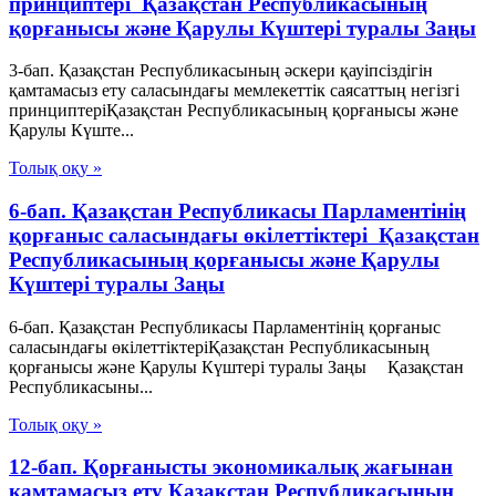
принциптері Қазақстан Республикасының
қорғанысы және Қарулы Күштері туралы Заңы
3-бап. Қазақстан Республикасының әскери қауіпсіздігін
қамтамасыз ету саласындағы мемлекеттік саясаттың негізгі
принциптеріҚазақстан Республикасының қорғанысы және
Қарулы Күште...
Толық оқу »
6-бап. Қазақстан Республикасы Парламентiнің
қорғаныс саласындағы өкілеттіктері Қазақстан
Республикасының қорғанысы және Қарулы
Күштері туралы Заңы
6-бап. Қазақстан Республикасы Парламентiнің қорғаныс
саласындағы өкілеттіктеріҚазақстан Республикасының
қорғанысы және Қарулы Күштері туралы Заңы Қазақстан
Республикасыны...
Толық оқу »
12-бап. Қорғанысты экономикалық жағынан
қамтамасыз ету Қазақстан Республикасының