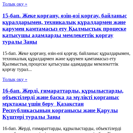
Толық оқу »
15-бап. Жеке қорғану, өзін-өзі қорғау, байланыс
құралдарымен, техникалық құралдармен және
қарумен қамтамасыз ету Қылмыстық процеске
қатысушы адамдарды мемлекеттік қорғау
туралы Заңы
15-бап. Жеке қорғану, өзін-өзі қорғау, байланыс құралдарымен,
техникалық құралдармен және қарумен қамтамасыз ету
Қылмыстық процеске қатысушы адамдарды мемлекеттік
қорғау турал...
Толық оқу »
16-бап. Жердi, ғимараттарды, құрылыстарды,
объектiлердi және басқа да мүлікті қорғаныс
мұқтажы үшiн беру Қазақстан
Республикасының қорғанысы және Қарулы
Күштері туралы Заңы
16-бап. Жердi, ғимараттарды, құрылыстарды, объектiлердi