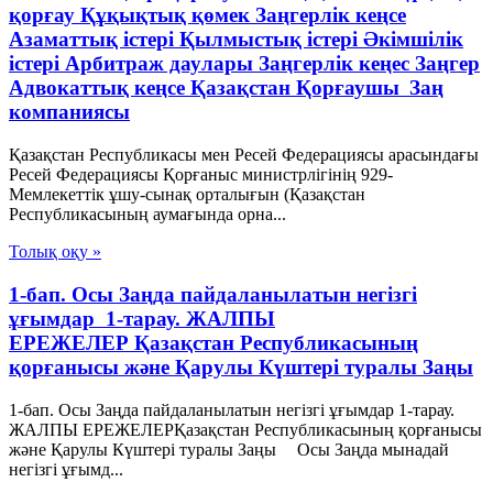
қорғау Құқықтық қөмек Заңгерлік кеңсе
Азаматтық істері Қылмыстық істері Әкімшілік
істері Арбитраж даулары Заңгерлік кеңес Заңгер
Адвокаттық кеңсе Қазақстан Қорғаушы Заң
компаниясы
Қазақстан Республикасы мен Ресей Федерациясы арасындағы
Ресей Федерациясы Қорғаныс министрлігінің 929-
Мемлекеттік ұшу-сынақ орталығын (Қазақстан
Республикасының аумағында орна...
Толық оқу »
1-бап. Осы Заңда пайдаланылатын негізгі
ұғымдар 1-тарау. ЖАЛПЫ
ЕРЕЖЕЛЕР Қазақстан Республикасының
қорғанысы және Қарулы Күштері туралы Заңы
1-бап. Осы Заңда пайдаланылатын негізгі ұғымдар 1-тарау.
ЖАЛПЫ ЕРЕЖЕЛЕРҚазақстан Республикасының қорғанысы
және Қарулы Күштері туралы Заңы Осы Заңда мынадай
негізгі ұғымд...