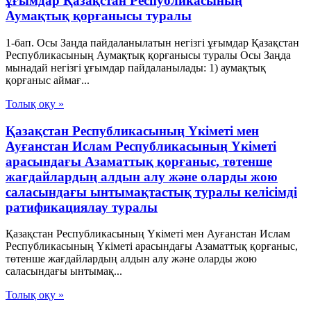
ұғымдар Қазақстан Республикасының
Аумақтық қорғанысы туралы
1-бап. Осы Заңда пайдаланылатын негізгі ұғымдар Қазақстан
Республикасының Аумақтық қорғанысы туралы Осы Заңда
мынадай негізгі ұғымдар пайдаланылады: 1) аумақтық
қорғаныс аймағ...
Толық оқу »
Қазақстан Республикасының Үкіметі мен
Ауғанстан Ислам Республикасының Үкіметі
арасындағы Азаматтық қорғаныс, төтенше
жағдайлардың алдын алу және оларды жою
саласындағы ынтымақтастық туралы келісімді
ратификациялау туралы
Қазақстан Республикасының Үкіметі мен Ауғанстан Ислам
Республикасының Үкіметі арасындағы Азаматтық қорғаныс,
төтенше жағдайлардың алдын алу және оларды жою
саласындағы ынтымақ...
Толық оқу »