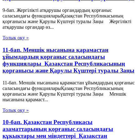
9-бап. Жергіліктi атқарушы органдардың қорғаныс
саласындағы функцияларыҚазақстан Республикасының
қорғанысы және Қарулы Күштері туралы Заңы Жергілiкті
атқарушы органдар өз...
Толық оқу »
11-бап. Меншiк нысанына қарамастан
ұйымдардың қорғаныс саласындағы
функциялары Қазақстан Республикасының
қорғанысы және Қарулы Күштері туралы Заңы
11-бап. Меншiк нысанына қарамастан ұйымдардың қорғаныс
саласындағы функцияларыҚазақстан Республикасының
қорғанысы және Қарулы Күштері туралы Заңы Меншiк
нысанына қарамаст...
Толық оқу »
10-бап. Қазақстан Республикасы
азаматтарының қорғаныс саласындағы
құқықтары мен міндеттері Қазақстан