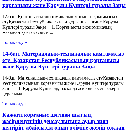
қорғанысы және Қарулы Күштері туралы Заңы
12-бап. Қорғанысты экономикалық жағынан қамтамасыз
етуҚазақстан Республикасының қорғанысы және Қарулы
Күштері туралы Заңы 1. Қорғанысты экономикалық
жағынан қамтамасыз ет...
Толық оқу »
14-бап. Материалдық-техникалық қамтамасыз
ету Қазақстан Республикасының қорғанысы
және Қарулы Күштері туралы Заңы
14-бап. Материалдық-техникалық қамтамасыз етуҚазақстан
Республикасының қорғанысы және Қарулы Күштері туралы
Заңы 1. Қарулы Күштердi, басқа да әскерлер мен әскери
құралымд...
Толық оқу »
Қажетті қорғаныс шегінен шығып,
жәбірленушінің денсаулығына ауыр зиян
келтіріп, абайсызда оның өліміне әкеліп соққан