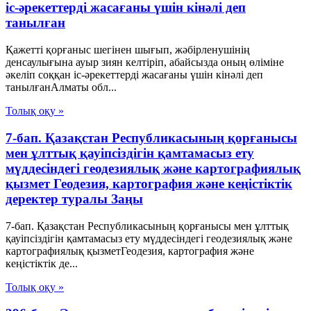
іс-әрекеттерді жасағаны үшін кінәлі деп
танылған
Қажетті қорғаныс шегінен шығып, жәбірленушінің
денсаулығына ауыр зиян келтіріп, абайсызда оның өліміне
әкеліп соққан іс-әрекеттерді жасағаны үшін кінәлі деп
танылғанАлматы обл...
Толық оқу »
7-бап. Қазақстан Республикасының қорғанысы
мен ұлттық қауіпсіздігін қамтамасыз ету
мүддесіндегі геодезиялық және картографиялық
қызмет Геодезия, картография және кеңістіктік
деректер туралы Заңы
7-бап. Қазақстан Республикасының қорғанысы мен ұлттық
қауіпсіздігін қамтамасыз ету мүддесіндегі геодезиялық және
картографиялық қызметГеодезия, картография және
кеңістіктік де...
Толық оқу »