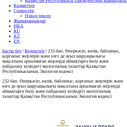
Қазақстан Республикасы Президентінің жанындағы 
Қызметтер
Сервистер
Өзіңді тексер
Жарияланымдар
НҚА
RU
KZ
EN
Басты бет
/
Кодекстер
/
232-бап. Өнеркәсіп, көлік, байланыс,
қорғаныс жерлерін және өзге де ауыл шаруашылығы
мақсатына арналмаған жерлерді аймақтарға бөлу және
пайдалану кезіндегі экологиялық талаптар Қазақстан
Республикасының Экология кодексі
232-бап. Өнеркәсіп, көлік, байланыс, қорғаныс жерлерін және
өзге де ауыл шаруашылығы мақсатына арналмаған жерлерді
аймақтарға бөлу және пайдалану кезіндегі экологиялық
талаптар Қазақстан Республикасының Экология кодексі