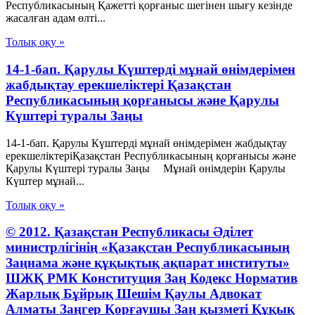
Республикасының Қажеттi қорғаныс шегiнен шығу кезiнде
жасалған адам өлтi...
Толық оқу »
14-1-бап. Қарулы Күштерді мұнай өнімдерімен
жабдықтау ерекшеліктері Қазақстан
Республикасының қорғанысы және Қарулы
Күштері туралы Заңы
14-1-бап. Қарулы Күштерді мұнай өнімдерімен жабдықтау
ерекшеліктеріҚазақстан Республикасының қорғанысы және
Қарулы Күштері туралы Заңы Мұнай өнімдерін Қарулы
Күштер мұнай...
Толық оқу »
© 2012. Қазақстан Республикасы Әділет
министрлігінің «Қазақстан Республикасының
Заңнама және құқықтық ақпарат институты»
ШЖҚ РМК Конституция Заң Кодекс Норматив
Жарлық Бұйрық Шешім Қаулы Адвокат
Алматы Заңгер Қорғаушы Заң қызметі Құқық