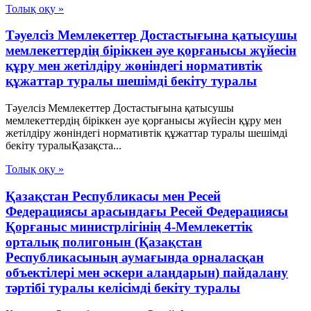
Толық оқу »
Тәуелсіз Мемлекеттер Достастығына қатысушы
мемлекеттердің біріккен әуе қорғанысы жүйесін
құру мен жетілдіру жөніндегі нормативтік
құжаттар туралы шешімді бекіту туралы
Тәуелсіз Мемлекеттер Достастығына қатысушы
мемлекеттердің біріккен әуе қорғанысы жүйесін құру мен
жетілдіру жөніндегі нормативтік құжаттар туралы шешімді
бекіту туралыҚазақста...
Толық оқу »
Қазақстан Республикасы мен Ресей
Федерациясы арасындағы Ресей Федерациясы
Қорғаныс министрлігінің 4-Мемлекеттік
орталық полигонын (Қазақстан
Республикасының аумағында орналасқан
объектілері мен әскери алаңдарын) пайдалану
тәртібі туралы келісімді бекіту туралы