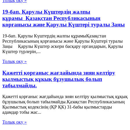
Толық оқу »
19-бап. Қарулы Күштердiң жалпы
құрамы Қазақстан Республикасының
қорғанысы және Қарулы Күштері туралы Заңы
19-бап. Қарулы Күштердiң жалпы құрамыҚазақстан
Республикасының қорғанысы және Қарулы Күштері туралы
Заңы Қарулы Күштер əскери басқару органдарын, Қарулы
Күштер түрлерiн,...
Толық оқу »
Қажетті қорғаныс жағдайында зиян келтіру
қылмыстық құқық бұзушылық болып
табылмайды.
Қажетті қорғаныс жағдайында зиян келтіру қылмыстық құқық
бұзушылық болып табылмайды.Қазақстан Республикасының
Қылмыстық кодексінің (ҚР ҚК) 31-бабы қылмыстарды
адамдар тобы жас...
Толық оқу »