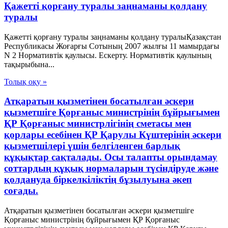
Қажетті қорғану туралы заңнаманы қолдану
туралы
Қажетті қорғану туралы заңнаманы қолдану туралыҚазақстан
Республикасы Жоғарғы Сотының 2007 жылғы 11 мамырдағы
N 2 Нормативтік қаулысы. Ескерту. Нормативтік қаулының
тақырыбына...
Толық оқу »
Атқаратын қызметінен босатылған әскери
қызметшіге Қорғаныс министрінің бұйрығымен
ҚР Қорғаныс министрлігінің сметасы мен
қорлары есебінен ҚР Қарулы Күштерінің әскери
қызметшілері үшін белгіленген барлық
құқықтар сақталады. Осы талапты орындамау
соттардың құқық нормаларын түсіндіруде және
қолдануда біркелкіліктің бұзылуына әкеп
соғады.
Атқаратын қызметінен босатылған әскери қызметшіге
Қорғаныс министрінің бұйрығымен ҚР Қорғаныс