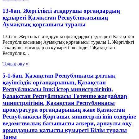
13-бап. Жергілікті атқарушы органдардың
құзыреті Қазақстан Республикасының
Аумақтық қорғанысы туралы
13-бап. Жергілікті атқарушы органдардың құзыреті Қазақстан
Республикасының Аумақтық қорғанысы туралы 1. Жергілікті
атқарушы органдар өз құзыреті шегінде: 1)Қазақстан
Республик...
Толық оқу »
5-1-бап. Қазақстан Республикасы ұлттық
қауіпсіздік органдарының, Қазақстан
Республикасы Ішкі істер министрлігінің,
Қазақстан Республикасы Төтенше жағдайлар
министрлігінің, Қазақстан Республикасы
прокуратура органдарының және Қазақстан
Республикасы Қорғаныс министрлігінің өздеріне
ведомстволық бағынысты әскери, арнаулы оқу
орындарына қатысты құзыреті Білім туралы
Заңы