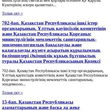
министрлігінің сметасы мен қорлары есебінен ҚР Қарулы
Күштерінің әскери қызметшіл...
Толық оқу »
702-бап. Қазақстан Республикасы ішкі істер
органдарының, Ұлттық қауiпсiздiк комитетiнiң
және Қазақстан Республикасы Қорғаныс
министрлiгiнiң мемлекеттік санитариялық-
эпидемиологиялық бақылауды және
қадағалауды жүзеге асыратын құрылымдық
бөлімшелері Әкімшілік құқық бұзушылық
туралы Қазақстан Республикасының Кодексі
702-бап. Қазақстан Республикасы ішкі істер органдарының,
Ұлттық қауiпсiздiк комитетiнiң және Қазақстан Республикасы
Қорғаныс министрлiгiнiң мемлекеттік санитариялық-
эпидемиоло...
Толық оқу »
15-бап. Қазақстан Республикасы
азаматтарының және басқа да жеке