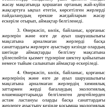
жасау мақсатында қоршаған ортаның жай-күйiн
жақсартуға ықпал ететiн, көрсетілген жерлердi
пайдаланудың ерекше жағдайларын жасау
ескерiле отырып, аймақтар белгiленедi.
3. Өнеркәсiп, көлiк, байланыс, қорғаныс
жерлерін және өзге де ауыл шаруашылығы
мақсатына арналмаған жерлердi басқа
санаттардағы жерлерге ауыстыру кезiнде олардың
шегінде аймақтарды белгiлеу мақсатына
үйлеспейтін қызмет түрлерiне шектеу қойылатын
немесе тыйым салынатын аймақтар ескерiледi.
4. Өнеркәсіп, көлік, байланыс, қорғаныс
жерлерінің және өзге де ауыл шаруашылығы
мақсатына арналмаған жерлердің химиялық
заттармен жерді бағалаудың экологиялық
өлшемшарттарында белгіленген деңгейлерден
астам ластануы оларды басқа санаттардағы
жерлерге ауыстыру кезінде қосымша экологиялық