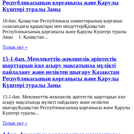
Республикасының қорғанысы және Қарулы
Күштері туралы Заңы
10-бап. Қазақстан Республикасы азаматтарының қорғаныс
саласындағы құқықтары мен міндеттеріҚазақстан
Республикасының қорғанысы және Қарулы Күштері туралы
Заңы 1. Қазақстан...
Толық оқу »
15-1-бап. Мемлекеттік-жекешелік әріптестік
шарттарын іске асыру мақсатында мүлікті
пайдалану және иеліктен шығару Қазақстан
Республикасының қорғанысы және Қарулы
Күштері туралы Заңы
15-1-бап. Мемлекеттік-жекешелік әріптестік шарттарын іске
асыру мақсатында мүлікті пайдалану және иеліктен
шығаруҚазақстан Республикасының қорғанысы және Қарулы
Күштері туралы...
Толық оқу »