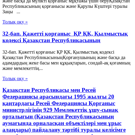
және басқа да мүлікті қорғаныс мұқтажы үшiн беруҚазақстан
Республикасының қорғанысы және Қарулы Күштері туралы
Заңы ...
Толық оқу »
32-бап. Қажеттi қорғаныс ҚР ҚК, Қылмыстық
кодексi Қазақстан Республикасының
32-бап. Қажеттi қорғаныс ҚР ҚК, Қылмыстық кодексi
Қазақстан РеспубликасыныңҚорғанушының және басқа да
адамдардың жеке басы мен құқықтарын, сондай-ақ қоғамның
және мемлекеттің...
Толық оқу »
Қазақстан Республикасы мен Ресей
Федерациясы арасындағы 1995 жылғы 20
қаңтардағы Ресей Федерациясы Қорғаныс
министрлігінің 929 Мемлекеттік ұшу-сынақ
орталығын (Қазақстан Республикасының
аумағында орналасқан объектілері мен ұрыс
алаңдары) пайдалану тәртібі туралы келісімге