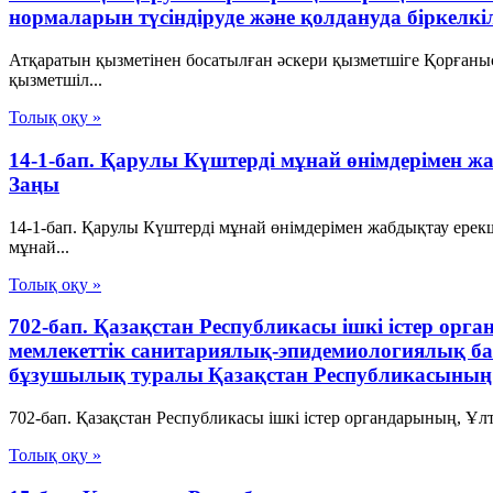
нормаларын түсіндіруде және қолдануда біркелкі
Атқаратын қызметінен босатылған әскери қызметшіге Қорғаны
қызметшіл...
Толық оқу »
14-1-бап. Қарулы Күштерді мұнай өнімдерімен 
Заңы
14-1-бап. Қарулы Күштерді мұнай өнімдерімен жабдықтау ер
мұнай...
Толық оқу »
702-бап. Қазақстан Республикасы ішкі істер орг
мемлекеттік санитариялық-эпидемиологиялық б
бұзушылық туралы Қазақстан Республикасының 
702-бап. Қазақстан Республикасы ішкі істер органдарының, Ұл
Толық оқу »