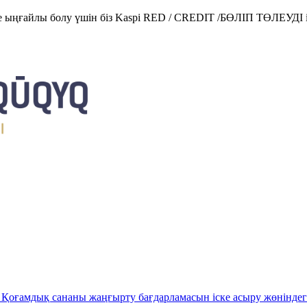
е ыңғайлы болу үшін біз Kaspi RED / CREDIT /БӨЛІП ТӨЛЕУДІ і
Қоғамдық сананы жаңғырту бағдарламасын іске асыру жөніндег