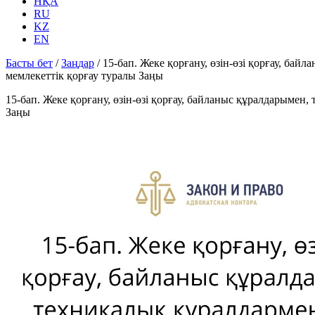
НҚА
RU
KZ
EN
Басты бет
/
Заңдар
/
15-бап. Жеке қорғану, өзін-өзі қорғау, б
мемлекеттік қорғау туралы Заңы
15-бап. Жеке қорғану, өзін-өзі қорғау, байланыс құралдарым
Заңы