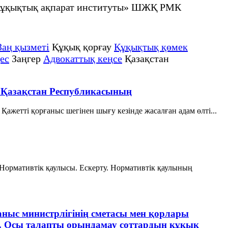
не құқықтық ақпарат институты» ШЖҚ РМК
Заң қызметі
Құқық қорғау
Құқықтық қөмек
ес
Заңгер
Адвокаттық кеңсе
Қазақстан
i Қазақстан Республикасының
ажеттi қорғаныс шегiнен шығу кезiнде жасалған адам өлтi...
ормативтік қаулысы. Ескерту. Нормативтік қаулының
ныс министрлігінің сметасы мен қорлары
ды. Осы талапты орындамау соттардың құқық