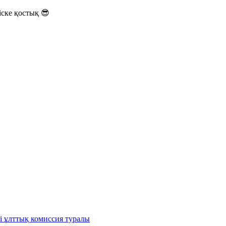
ске қостық 😎
і ұлттық комиссия туралы