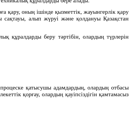
техникалық құралдарды бере алады.
ға қару, оның ішінде қызметтік, жауынгерлік қару
ды сақтауы, алып жүруі және қолдануы Қазақстан
лық құралдарды беру тәртібін, олардың түрлерін
роцеске қатысушы адамдардың, олардың отбасы
кеттiк қорғау, олардың қауiпсiздiгiн қамтамасыз