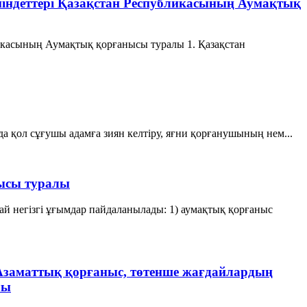
міндеттері Қазақстан Республикасының Аумақтық
ликасының Аумақтық қорғанысы туралы 1. Қазақстан
а қол сұғушы адамға зиян келтіру, яғни қорғанушының нем...
нысы туралы
й негізгі ұғымдар пайдаланылады: 1) аумақтық қорғаныс
Азаматтық қорғаныс, төтенше жағдайлардың
лы