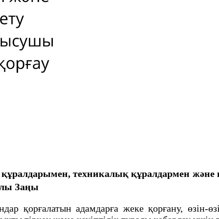
ныс құралдарымен, техникалық құралдармен және
алы Заңы
р қорғалатын адамдарға жеке қорғану, өзін-өзі