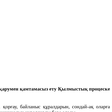
 қарумен қамтамасыз ету
Қылмыстық процеске
 қорғау, байланыс құралдарын, сондай-ақ оларға