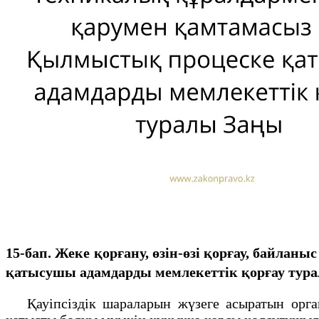
15-бап. Жеке қорғану, өзін-өзі қорғау, байла
қатысушы адамдарды мемлекеттік қорғау тур
Қауіпсіздік шараларын жүзеге асыратын органда