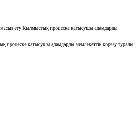
амтамасыз ету Қылмыстық процеске қатысушы адамдарды
стық процеске қатысушы адамдарды мемлекеттік қорғау туралы