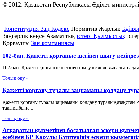
© 2012. Қазақстан Республикасы Әділет минист
Конституция Заң Кодекс
Норматив Жарлық
Бұйр
Заңгерлік кеңсе Азаматтық
істері Қылмыстық
істе
Қорғаушы
Заң компаниясы
102-бап. Қажеттi қорғаныс шегiнен шығу кезiнд
102-бап. Қажеттi қорғаныс шегiнен шығу кезiнде жасалған ада
Толық оқу »
Қажетті қорғану туралы заңнаманы қолдану тур
Қажетті қорғану туралы заңнаманы қолдану туралыҚазақстан
тақырыбына...
Толық оқу »
Атқаратын қызметінен босатылған әскери қызме
есебінен ҚР Қарулы Күштерінің әскери қызметші