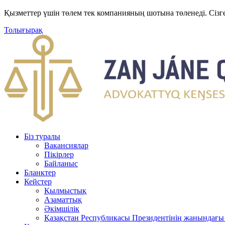
Қызметтер үшін төлем тек компанияның шотына төленеді. Сізг
Толығырақ
Біз туралы
Вакансиялар
Пікірлер
Байланыс
Бланктер
Кейстер
Қылмыстық
Азаматтық
Әкімшілік
Қазақстан Республикасы Президентінің жанындағы 