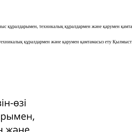
айланыс құралдарымен, техникалық құралдармен және қарумен қ
ен, техникалық құралдармен және қарумен қамтамасыз ету Қылмы