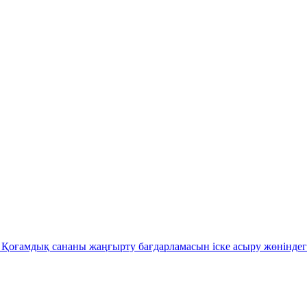
Қоғамдық сананы жаңғырту бағдарламасын іске асыру жөніндег