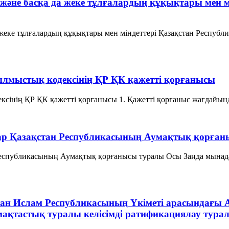
 және басқа да жеке тұлғалардың құқықтары мен 
 жеке тұлғалардың құқықтары мен міндеттері Қазақстан Респуб
Қылмыстық кодексінің ҚР ҚК қажетті қорғанысы
ксінің ҚР ҚК қажетті қорғанысы 1. Қажетті қорғаныс жағдайынд
дар Қазақстан Республикасының Аумақтық қорға
 Республикасының Аумақтық қорғанысы туралы Осы Заңда мынада
тан Ислам Республикасының Үкіметі арасындағы 
ақтастық туралы келісімді ратификациялау тура