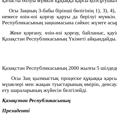
қатысты болуы мүмкін құқыққа қарсы қолсұғушылы
Осы Заңның 3-бабы бірінші бөлігінің 1), 3), 4),
немесе өзін-өзі қорғау қаруы да берілуі мүмкі
Республикасының заңнамасына сәйкес жүзеге ас
Жеке қорғану, өзін-өзі қорғау, байланыс, қауі
Қазақстан Республикасының Үкіметі айқындайды
Қазақстан Республикасының 2000 жылғы 5 шілдед
Осы Заң қылмыстық процеске құқыққа қарсы а
мүшелерi мен жақын туыстарының өмiрiн, денсаул
ету шараларының жүйесiн белгiлейдi.
Қазақстан Республикасының
Президенті