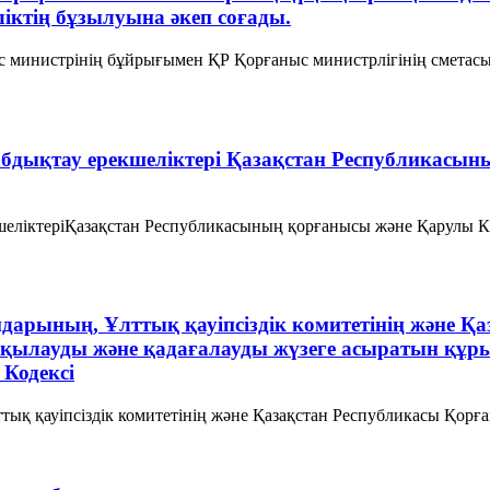
ліктің бұзылуына әкеп соғады.
с министрінің бұйрығымен ҚР Қорғаныс министрлігінің сметасы
жабдықтау ерекшеліктері Қазақстан Республикасы
екшеліктеріҚазақстан Республикасының қорғанысы және Қарулы
андарының, Ұлттық қауiпсiздiк комитетiнiң және Қ
ақылауды және қадағалауды жүзеге асыратын құр
Кодексі
ттық қауiпсiздiк комитетiнiң және Қазақстан Республикасы Қорғ