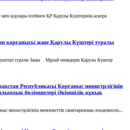
 мен қорлары есебінен ҚР Қарулы Күштерінің әскери
ның қорғанысы және Қарулы Күштері туралы
 Күштері туралы Заңы Мұнай өнімдерін Қарулы Күштер
азақстан Республикасы Қорғаныс министрлiгiнiң
ылымдық бөлімшелері Әкімшілік құқық
аныс министрлiгiнiң мемлекеттік санитариялық-эпидемиоло...