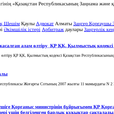
рлігінің «Қазақстан Республикасының Заңнама жә
ық Шешім
Қаулы
Адвокат
Алматы
Заңгер Қорғаушы 
рі
Әкімшілік істері
Арбитраж
даулары
Заңгерлік кең
е жасалған адам өлтіру ҚР ҚК, Қылмыстық кодекс
м өлтіру ҚР ҚК, Қылмыстық кодексi Қазақстан Республикасының Қ
алы
 Республикасы Жоғарғы Сотының 2007 жылғы 11 мамырдағы N 2 Н
тшіге Қорғаныс министрінің бұйрығымен ҚР Қорға
лері үшін белгіленген барлық құқықтар сақтала