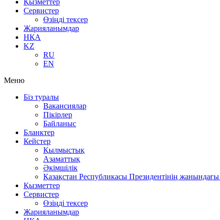
Қызметтер
Сервистер
Өзіңді тексер
Жарияланымдар
НҚА
KZ
RU
EN
Меню
Біз туралы
Вакансиялар
Пікірлер
Байланыс
Бланктер
Кейстер
Қылмыстық
Азаматтық
Әкімшілік
Қазақстан Республикасы Президентінің жанындағы 
Қызметтер
Сервистер
Өзіңді тексер
Жарияланымдар