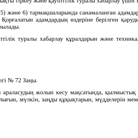
қты тіркеу және қауіптілік туралы хабарлау үшін 
 5) және 6) тармақшаларында санамаланған адамдар
н. Қорғалатын адамдардың өздеріне берілген қару
ырылады.
птілік туралы хабарлау құралдарын және техника
.
егі № 72 Заңы.
раласудың жолын кесу мақсатында, қылмыстық п
ығын, мүлкiн, заңды құқықтарын, мүдделерiн мемле