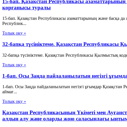
15-бап. Қазақстан Республикасы азаматтарының
қорғанысы туралы
15-бап. Қазақстан Республикасы азаматтарының және басқа да
Республик...
Толық оқу »
32-бапқа түсініктеме. Қазақстан Республикасы 
32-бапқа түсініктеме. Қазақстан Республикасы Қылмыстық коде
Толық оқу »
1-бап. Осы Заңда пайдаланылатын негізгі ұғым
1-бап. Осы Заңда пайдаланылатын негізгі ұғымдар Қазақстан
аймағ...
Толық оқу »
Қазақстан Республикасының Үкіметі мен Ауғанс
алдын алу және оларды жою саласындағы ынтым