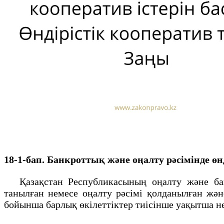
18-1-бап. Банкроттық және оңалту рәсімінде өнд
Қазақстан Республикасының оңалту және банкр
танылған немесе оңалту рәсімі қолданылған жә
бойынша барлық өкілеттіктер тиісінше уақытша н