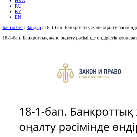
НҚА
RU
KZ
EN
Басты бет
/
Заңдар
/
18-1-бап. Банкроттық және оңалту рәсімінде
18-1-бап. Банкроттық және оңалту рәсімінде өндірістік коопера