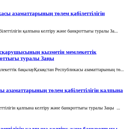
касы азаматтарының төлем қабілеттілігін
ілеттілігін қалпына келтіру және банкроттығы туралы За...
 басқарушысының қызметін мемлекеттік
кроттығы туралы Заңы
млекеттік бақылауҚазақстан Республикасы азаматтарының тө...
сы азаматтарының төлем қабілеттілігін қалпына
ттілігін қалпына келтіру және банкроттығы туралы Заңы ...
леттілігін қалпына келтіру және банкроттығы