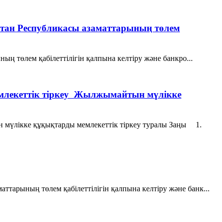
ақстан Республикасы азаматтарының төлем
ың төлем қабілеттілігін қалпына келтіру және банкро...
млекеттік тіркеу Жылжымайтын мүлікке
 мүлікке құқықтарды мемлекеттік тіркеу туралы Заңы 1.
ттарының төлем қабілеттілігін қалпына келтіру және банк...