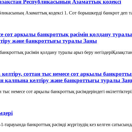
Қазақстан Республикасының Азаматтық кодексi
убликасының Азаматтық кодексi 1. Сот борышкерді банкрот деп т
есе сот арқылы банкроттық рәсімін қолдану туралы
лтіру және банкроттығы туралы Заңы
 банкроттық рәсімін қолдану туралы арыз беру негіздеріҚазақстан
келтіру, соттан тыс немесе сот арқылы банкроттық
ін қалпына келтіру және банкроттығы туралы За
ан тыс немесе сот арқылы банкроттық рәсімдеріндегі өкілеттікте
мдері
1-тарауында банкроттық рәсімді жүргізудің кез келген сатысында