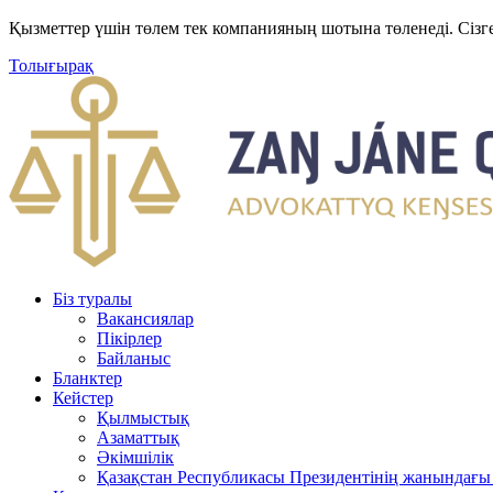
Қызметтер үшін төлем тек компанияның шотына төленеді. Сізг
Толығырақ
Біз туралы
Вакансиялар
Пікірлер
Байланыс
Бланктер
Кейстер
Қылмыстық
Азаматтық
Әкімшілік
Қазақстан Республикасы Президентінің жанындағы 