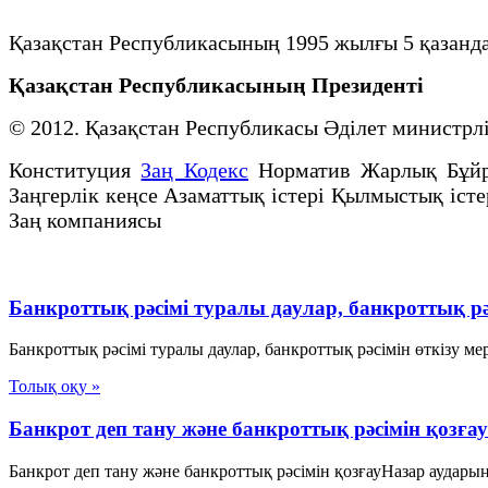
Қазақстан Республикасының 1995 жылғы 5 қазанд
Қазақстан Республикасының Президенті
© 2012. Қазақстан Республикасы Әділет министр
Конституция
Заң Кодекс
Норматив Жарлық Бұй
Заңгерлік кеңсе Азаматтық істері Қылмыстық істе
Заң компаниясы
Банкроттық рәсімі туралы даулар, банкроттық рәс
Банкроттық рәсімі туралы даулар, банкроттық рәсімін өткізу ме
Толық оқу »
Банкрот деп тану және банкроттық рәсімін қозғау
Банкрот деп тану және банкроттық рәсімін қозғауНазар аудары