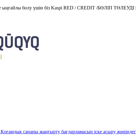
е ыңғайлы болу үшін біз Kaspi RED / CREDIT /БӨЛІП ТӨЛЕУДІ і
Қоғамдық сананы жаңғырту бағдарламасын іске асыру жөніндег