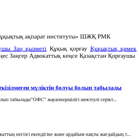
е құқықтық ақпарат институты» ШЖҚ РМК
ушы Заң қызметі
Құқық қорғау
Құқықтық қөмек
еңес Заңгер Адвокаттық кеңсе Қазақстан Қорғаушы
 өткізілмеген мүліктің болуы болып табылады
болып табылады"ОФС" жауапкершілігі шектеулі серікт...
аттың негізгі екендігіне және әрдайым нақты жағдайдың т...