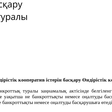
ірістік кооператив iстерiн басқару
Өндiрiстiк 
оттық туралы заңнамалық актісінде белгіленген
не уақытша не банкроттықты немесе оңалтуды бас
е банкроттықты немесе оңалтуды басқарушыға өтед