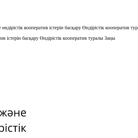
 өндірістік кооператив iстерiн басқару Өндiрiстiк кооператив ту
тив iстерiн басқару Өндiрiстiк кооператив туралы Заңы