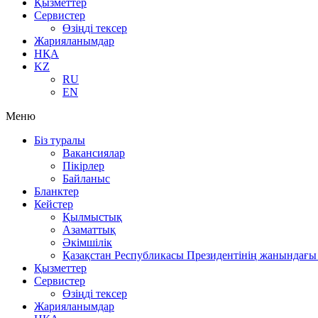
Қызметтер
Сервистер
Өзіңді тексер
Жарияланымдар
НҚА
KZ
RU
EN
Меню
Біз туралы
Вакансиялар
Пікірлер
Байланыс
Бланктер
Кейстер
Қылмыстық
Азаматтық
Әкімшілік
Қазақстан Республикасы Президентінің жанындағы 
Қызметтер
Сервистер
Өзіңді тексер
Жарияланымдар