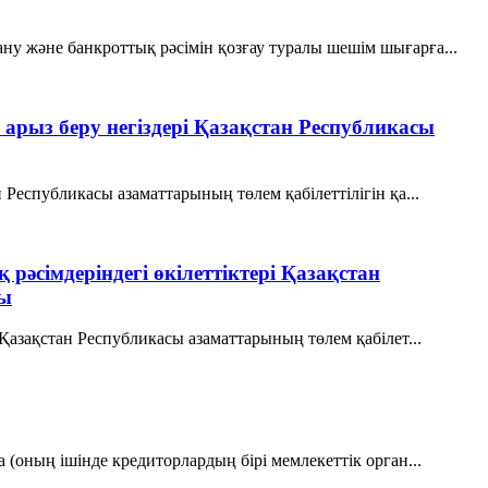
ану және банкроттық рәсімін қозғау туралы шешім шығарға...
 арыз беру негіздері Қазақстан Республикасы
 Республикасы азаматтарының төлем қабілеттілігін қа...
 рәсімдеріндегі өкілеттіктері Қазақстан
ңы
ріҚазақстан Республикасы азаматтарының төлем қабілет...
 (оның ішінде кредиторлардың бірі мемлекеттік орган...