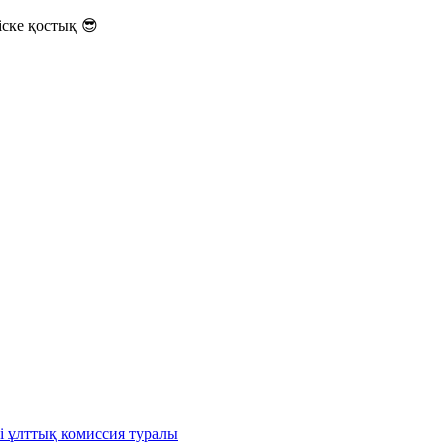
ске қостық 😎
і ұлттық комиссия туралы