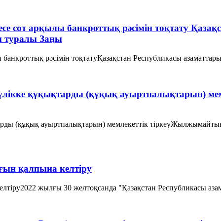
емесе сот арқылы банкроттық рәсімін тоқтату Қаз
ғы туралы Заңы
лы банкроттық рәсімін тоқтатуҚазақстан Республикасы азаматтарын
үлікке құқықтарды (құқық ауыртпалықтарын) ме
арды (құқық ауыртпалықтарын) мемлекеттік тіркеуЖылжымайтын
ығын қалпына келтіру
елтіру2022 жылғы 30 желтоқсанда "Қазақстан Республикасы азама