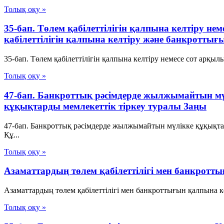
Толық оқу »
35-бап. Төлем қабілеттілігін қалпына келтіру н
қабілеттілігін қалпына келтіру және банкротты
35-бап. Төлем қабілеттілігін қалпына келтіру немесе сот арқы
Толық оқу »
47-бап. Банкроттық рәсімдерде жылжымайтын м
құқықтарды мемлекеттік тіркеу туралы Заңы
47-бап. Банкроттық рәсімдерде жылжымайтын мүлікке құқықт
Құ...
Толық оқу »
Азаматтардың төлем қабілеттілігі мен банкротт
Азаматтардың төлем қабілеттілігі мен банкроттығын қалпына к
Толық оқу »