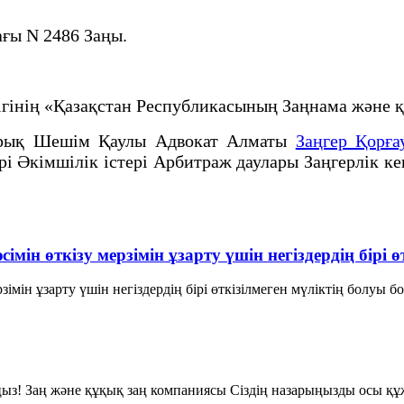
ағы N 2486 Заңы.
лігінің «Қазақстан Республикасының Заңнама жән
рық Шешім Қаулы Адвокат Алматы
Заңгер Қорға
рі Әкімшілік істері Арбитраж даулары Заңгерлік к
імін өткізу мерзімін ұзарту үшін негіздердің бірі
рзімін ұзарту үшін негіздердің бірі өткізілмеген мүліктің болуы 
ңыз! Заң және құқық заң компаниясы Сіздің назарыңызды осы құж