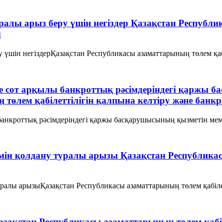
уралы арыз беру үшін негіздер Қазақстан Республи
ы
у үшін негіздерҚазақстан Республикасы азаматтарының төлем қаб
әне сот арқылы банкроттық рәсімдеріндегі қаржы
 төлем қабілеттілігін қалпына келтіру және бан
ы банкроттық рәсімдеріндегі қаржы басқарушысының қызметін ме
імін қолдану туралы арызы Қазақстан Республика
уралы арызыҚазақстан Республикасы азаматтарының төлем қабіле
Қазақстан Республикасы азаматтарының төлем қабі