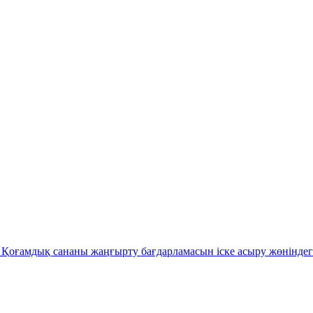
Қоғамдық сананы жаңғырту бағдарламасын іске асыру жөніндег