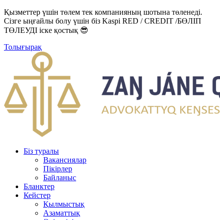
Қызметтер үшін төлем тек компанияның шотына төленеді.
Сізге ыңғайлы болу үшін біз Kaspi RED / CREDIT /БӨЛІП
ТӨЛЕУДІ іске қостық 😎
Толығырақ
Біз туралы
Вакансиялар
Пікірлер
Байланыс
Бланктер
Кейстер
Қылмыстық
Азаматтық