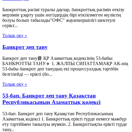
Банкроттық рәсімі туралы даулар, банкроттық рәсімін өткізу
мерзімін ұзарту үшін негіздердің бірі өткізілмеген мүліктің
болуы болып табылады"ОФС" жауапкершілігі шектеулі
серікт...
Толық оқу »
Банкрот деп тану
Банкрот деп тану📘 ҚР Азаматтық кодексінің 53-бабы:
БАНКРОТТЫ ТАНУ🔹 1. ЖАЛПЫ СИПАТТАМАҚР АК-нің
53-бабы банкрот деп танудың екі процессуалдық тәртібін
белгілейді — ерікті (бо...
Толық оқу »
53-бап. Банкрот деп тану Қазақстан
Республикасының Азаматтық кодексi
53-бап. Банкрот деп тану Қазақстан Республикасының
Азаматтық кодексi 1. Банкроттық ерiктi түрде немесе мәжбүр
ету тәртiбiмен танылуы мүмкiн. 2. Банкроттықты ерiктi түрде
тану...