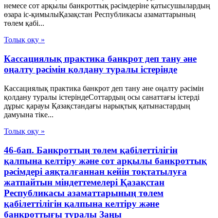
немесе сот арқылы банкроттық рәсімдеріне қатысушылардың
өзара іс-қимылыҚазақстан Республикасы азаматтарының
төлем қабі...
Толық оқу »
Кассациялық практика банкрот деп тану әне
оңалту рәсімін қолдану туралы істерінде
Кассациялық практика банкрот деп тану әне оңалту рәсімін
қолдану туралы істеріндеСоттардың осы санаттағы істерді
дұрыс қарауы Қазақстандағы нарықтық қатынастардың
дамуына тіке...
Толық оқу »
46-бап. Банкроттың төлем қабілеттілігін
қалпына келтіру және сот арқылы банкроттық
рәсімдері аяқталғаннан кейін тоқтатылуға
жатпайтын міндеттемелері Қазақстан
Республикасы азаматтарының төлем
қабілеттілігін қалпына келтіру және
банкроттығы туралы Заңы