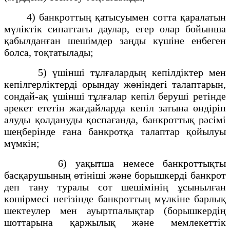
4) банкроттың қатысуымен сотта қаралатын
мүліктік сипаттағы даулар, егер олар бойынша
қабылданған шешімдер заңды күшіне енбеген
болса, тоқтатылады;
5) үшінші тұлғалардың кепілдіктер мен
кепілгерліктерді орындау жөніндегі талаптарын,
сондай-ақ үшінші тұлғалар кепіл беруші ретінде
әрекет ететін жағдайларда кепіл затына өндіріп
алуды қолдануды қоспағанда, банкроттық рәсімі
шеңберінде ғана банкротқа талаптар қойылуы
мүмкін;
6) уақытша немесе банкроттықты
басқарушының өтініші және борышкерді банкрот
деп тану туралы сот шешімінің ұсынылған
көшірмесі негізінде банкроттың мүлкіне барлық
шектеулер мен ауыртпалықтар (борышкердің
шоттарына қаржылық және мемлекеттік