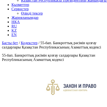
Қазақстан Республикасы Президентінің жанындағы 
Қызметтер
Сервистер
Өзіңді тексер
Жарияланымдар
НҚА
RU
KZ
EN
Басты бет
/
Кодекстер
/
55-бап. Банкроттық рәсімін қозғау
салдарлары Қазақстан Республикасының Азаматтық кодексi
55-бап. Банкроттық рәсімін қозғау салдарлары Қазақстан
Республикасының Азаматтық кодексi