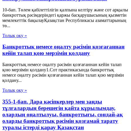
10-бап. Төлем қабілеттілігін қалпына келтіру және сот арқылы
банкроттық рәсімдеріндегі қаржы басқарушысының қызметін
мемлекеттік бақылауҚазақстан Республикасы азаматтарының
тө...
Толық оқу »
Банкроттық немесе оңалту рәсімін қозғағаннан
кейін талап қою мерзімін қолдану
Банкроттық немесе оңалту рәсімін қозғағаннан кейін талап
қою мерзімін қолдану1.Сот практикасында банкроттық
немесе оңалту рәсімін қозғағаннан кейін талап қою мерзімін
қолдану...
Толық оқу »
355-1-бап. Дара кәсіпкерлер мен заңды
тұлғалардың берешегін қайта құрылымдау,
олардың оңалтылуы, банкроттығы, сондай-ақ
оларды банкроттық рәсімін қозғамай тарату
туралы істерді қарау Қазақстан