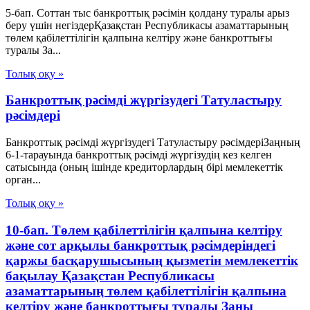
5-бап. Соттан тыс банкроттық рәсімін қолдану туралы арыз
беру үшін негіздерҚазақстан Республикасы азаматтарының
төлем қабілеттілігін қалпына келтіру және банкроттығы
туралы За...
Толық оқу »
Банкроттық рәсімді жүргізудегі Татуластыру
рәсімдері
Банкроттық рәсімді жүргізудегі Татуластыру рәсімдеріЗаңның
6-1-тарауында банкроттық рәсімді жүргізудің кез келген
сатысында (оның ішінде кредиторлардың бірі мемлекеттік
орган...
Толық оқу »
10-бап. Төлем қабілеттілігін қалпына келтіру
және сот арқылы банкроттық рәсімдеріндегі
қаржы басқарушысының қызметін мемлекеттік
бақылау Қазақстан Республикасы
азаматтарының төлем қабілеттілігін қалпына
келтіру және банкроттығы туралы Заңы