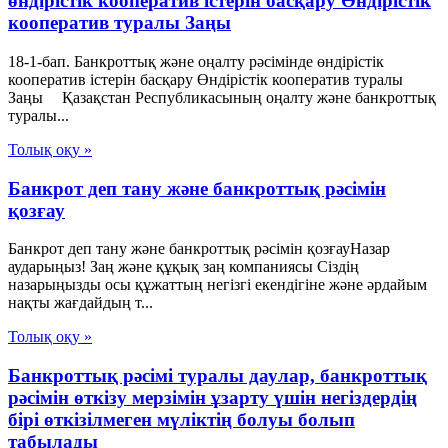
өндірістік кооператив iстерiн басқару Өндiрiстiк
кооператив туралы Заңы
18-1-бап. Банкроттық және оңалту рәсімінде өндірістік
кооператив iстерiн басқару Өндiрiстiк кооператив туралы
Заңы Қазақстан Республикасының оңалту және банкроттық
туралы...
Толық оқу »
Банкрот деп тану және банкроттық рәсімін
қозғау
Банкрот деп тану және банкроттық рәсімін қозғауНазар
аударыңыз! Заң және құқық заң компаниясы Сіздің
назарыңызды осы құжаттың негізгі екендігіне және әрдайым
нақты жағдайдың т...
Толық оқу »
Банкроттық рәсімі туралы даулар, банкроттық
рәсімін өткізу мерзімін ұзарту үшін негіздердің
бірі өткізілмеген мүліктің болуы болып
табылады