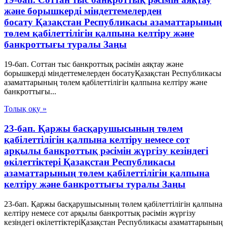
және борышкерді міндеттемелерден
босату Қазақстан Республикасы азаматтарының
төлем қабілеттілігін қалпына келтіру және
банкроттығы туралы Заңы
19-бап. Соттан тыс банкроттық рәсімін аяқтау және
борышкерді міндеттемелерден босатуҚазақстан Республикасы
азаматтарының төлем қабілеттілігін қалпына келтіру және
банкроттығы...
Толық оқу »
23-бап. Қаржы басқарушысының төлем
қабілеттілігін қалпына келтіру немесе сот
арқылы банкроттық рәсімін жүргізу кезіндегі
өкілеттіктері Қазақстан Республикасы
азаматтарының төлем қабілеттілігін қалпына
келтіру және банкроттығы туралы Заңы
23-бап. Қаржы басқарушысының төлем қабілеттілігін қалпына
келтіру немесе сот арқылы банкроттық рәсімін жүргізу
кезіндегі өкілеттіктеріҚазақстан Республикасы азаматтарының