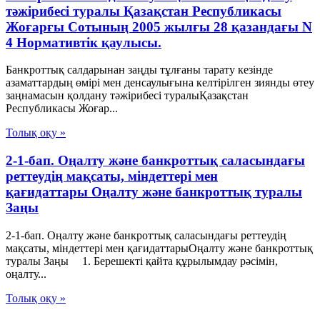
тәжірибесі туралы Қазақстан Республикасы
Жоғарғы Сотының 2005 жылғы 28 қазандағы N
4 Нормативтік қаулысы.
Банкроттық салдарынан заңды тұлғаны тарату кезінде
азаматтардың өмірі мен денсаулығына келтірілген зиянды өтеу
заңнамасын қолдану тәжірибесі туралыҚазақстан
Республикасы Жоғар...
Толық оқу »
2-1-бап. Оңалту және банкроттық саласындағы
реттеудің мақсаты, міндеттері мен
қағидаттары Оңалту және банкроттық туралы
Заңы
2-1-бап. Оңалту және банкроттық саласындағы реттеудің
мақсаты, міндеттері мен қағидаттарыОңалту және банкроттық
туралы Заңы 1. Берешекті қайта құрылымдау рәсімін,
оңалту...
Толық оқу »