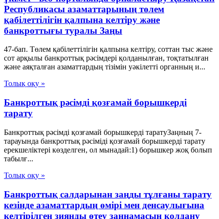
Республикасы азаматтарының төлем
қабілеттілігін қалпына келтіру және
банкроттығы туралы Заңы
47-бап. Төлем қабілеттілігін қалпына келтіру, соттан тыс және
сот арқылы банкроттық рәсімдері қолданылған, тоқтатылған
және аяқталған азаматтардың тізімін уәкілетті органның и...
Толық оқу »
Банкроттық рәсімді қозғамай борышкерді
тарату
Банкроттық рәсімді қозғамай борышкерді таратуЗаңның 7-
тарауында банкроттық рәсіміді қозғамай борышкерді тарату
ерекшеліктері көзделген, ол мынадай:1) борышкер жоқ болып
табылғ...
Толық оқу »
Банкроттық салдарынан заңды тұлғаны тарату
кезінде азаматтардың өмірі мен денсаулығына
келтірілген зиянды өтеу заңнамасын қолдану