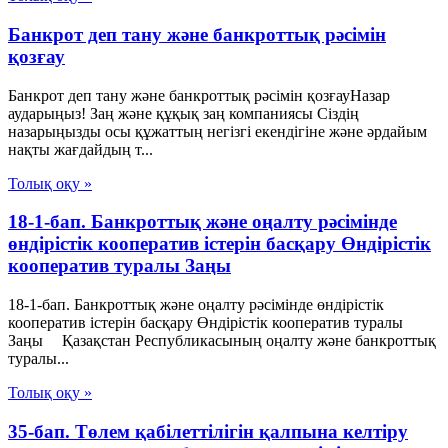
Банкрот деп тану және банкроттық рәсімін
қозғау
Банкрот деп тану және банкроттық рәсімін қозғауНазар
аударыңыз! Заң және құқық заң компаниясы Сіздің
назарыңызды осы құжаттың негізгі екендігіне және әрдайым
нақты жағдайдың т...
Толық оқу »
18-1-бап. Банкроттық және оңалту рәсімінде
өндірістік кооператив iстерiн басқару Өндiрiстiк
кооператив туралы Заңы
18-1-бап. Банкроттық және оңалту рәсімінде өндірістік
кооператив iстерiн басқару Өндiрiстiк кооператив туралы
Заңы Қазақстан Республикасының оңалту және банкроттық
туралы...
Толық оқу »
35-бап. Төлем қабілеттілігін қалпына келтіру