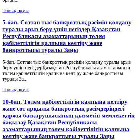
Толық оқу »
5-бап. Соттан тыс банкроттық рәсімін қолдану
туралы арыз беру үшін негіздер Қазақстан
Республикасы азаматтарының төлем
қабілеттілігін қалпына келтіру және
банкроттығы туралы Заңы
5-бап. Соттан тыс банкроттық рәсімін қолдану туралы арыз
беру үшін негіздерҚазақстан Республикасы азаматтарының
төлем қабілеттілігін қалпына келтіру және банкроттығы
туралы За...
Толық оқу »
10-бап. Төлем қабілеттілігін қалпына келтіру
және сот арқылы банкроттық рәсімдеріндегі
қаржы басқарушысының қызметін мемлекеттік
бақылау Қазақстан Республикасы
азаматтарының төлем қабілеттілігін қалпына
келтіру және банкроттығы туралы Заңы