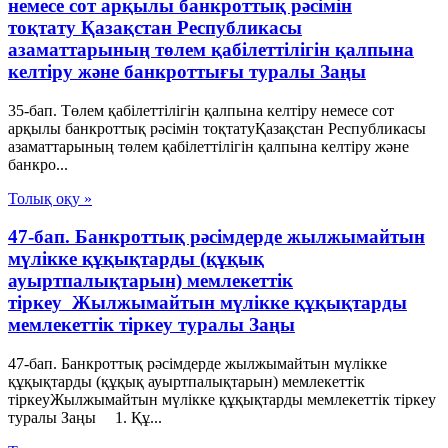
немесе сот арқылы банкроттық рәсімін
тоқтату Қазақстан Республикасы
азаматтарының төлем қабілеттілігін қалпына
келтіру және банкроттығы туралы Заңы
35-бап. Төлем қабілеттілігін қалпына келтіру немесе сот
арқылы банкроттық рәсімін тоқтатуҚазақстан Республикасы
азаматтарының төлем қабілеттілігін қалпына келтіру және
банкро...
Толық оқу »
47-бап. Банкроттық рәсімдерде жылжымайтын
мүлікке құқықтарды (құқық
ауыртпалықтарын) мемлекеттік
тіркеу Жылжымайтын мүлікке құқықтарды
мемлекеттік тіркеу туралы Заңы
47-бап. Банкроттық рәсімдерде жылжымайтын мүлікке
құқықтарды (құқық ауыртпалықтарын) мемлекеттік
тіркеуЖылжымайтын мүлікке құқықтарды мемлекеттік тіркеу
туралы Заңы 1. Құ...