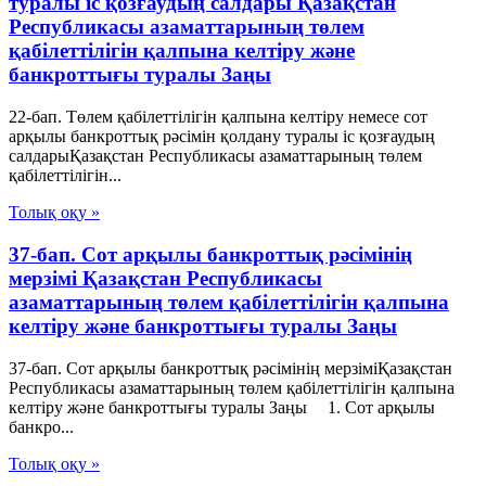
туралы іс қозғаудың салдары Қазақстан
Республикасы азаматтарының төлем
қабілеттілігін қалпына келтіру және
банкроттығы туралы Заңы
22-бап. Төлем қабілеттілігін қалпына келтіру немесе сот
арқылы банкроттық рәсімін қолдану туралы іс қозғаудың
салдарыҚазақстан Республикасы азаматтарының төлем
қабілеттілігін...
Толық оқу »
37-бап. Сот арқылы банкроттық рәсімінің
мерзімі Қазақстан Республикасы
азаматтарының төлем қабілеттілігін қалпына
келтіру және банкроттығы туралы Заңы
37-бап. Сот арқылы банкроттық рәсімінің мерзіміҚазақстан
Республикасы азаматтарының төлем қабілеттілігін қалпына
келтіру және банкроттығы туралы Заңы 1. Сот арқылы
банкро...
Толық оқу »