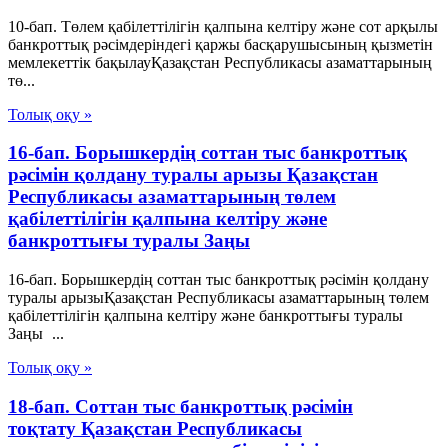
10-бап. Төлем қабілеттілігін қалпына келтіру және сот арқылы
банкроттық рәсімдеріндегі қаржы басқарушысының қызметін
мемлекеттік бақылауҚазақстан Республикасы азаматтарының
тө...
Толық оқу »
16-бап. Борышкердің соттан тыс банкроттық
рәсімін қолдану туралы арызы Қазақстан
Республикасы азаматтарының төлем
қабілеттілігін қалпына келтіру және
банкроттығы туралы Заңы
16-бап. Борышкердің соттан тыс банкроттық рәсімін қолдану
туралы арызыҚазақстан Республикасы азаматтарының төлем
қабілеттілігін қалпына келтіру және банкроттығы туралы
Заңы ...
Толық оқу »
18-бап. Соттан тыс банкроттық рәсімін
тоқтату Қазақстан Республикасы