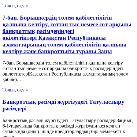
Толық оқу »
7-бап. Борышкердің төлем қабілеттілігін
қалпына келтіру, соттан тыс немесе сот арқылы
банкроттық рәсімдеріндегі
өкілеттіктері Қазақстан Республикасы
азаматтарының төлем қабілеттілігін қалпына
келтіру және банкроттығы туралы Заңы
7-бап. Борышкердің төлем қабілеттілігін қалпына келтіру,
соттан тыс немесе сот арқылы банкроттық рәсімдеріндегі
өкілеттіктеріҚазақстан Республикасы азаматтарының төлем
қабілет...
Толық оқу »
Банкроттық рәсімді жүргізудегі Татуластыру
рәсімдері
Банкроттық рәсімді жүргізудегі Татуластыру рәсімдеріЗаңның
6-1-тарауында банкроттық рәсімді жүргізудің кез келген
сатысында (оның ішінде кредиторлардың бірі мемлекеттік
орган...