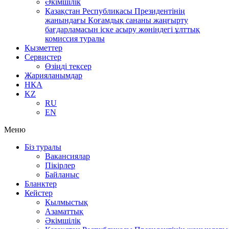
Әкімшілік
Қазақстан Республикасы Президентінің
жанындағы Қоғамдық сананы жаңғырту
бағдарламасын іске асыру жөніндегі ұлттық
комиссия туралы
Қызметтер
Сервистер
Өзіңді тексер
Жарияланымдар
НҚА
KZ
RU
EN
Меню
Біз туралы
Вакансиялар
Пікірлер
Байланыс
Бланктер
Кейстер
Қылмыстық
Азаматтық
Әкімшілік