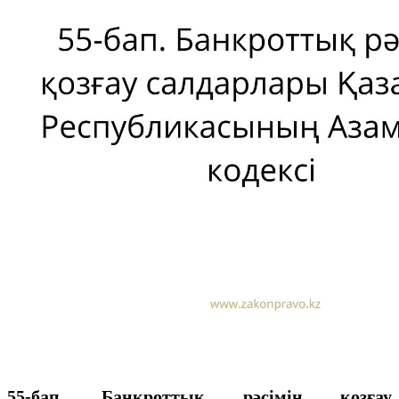
55-бап. Банкроттық рәсімін қозғау