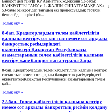
Банкрот деп тану📘 ҚР Азаматтық кодексінің 53-бабы:
БАНКРОТТЫ ТАНУ🔹 1. ЖАЛПЫ СИПАТТАМАҚР АК-нің
53-бабы банкрот деп танудың екі процессуалдық тәртібін
белгілейді — ерікті (бо...
Толық оқу »
8-бап. Кредиторлардың төлем қабілеттілігін
қалпына келтіру, соттан тыс немесе сот арқылы
банкроттық рәсімдеріндегі
өкілеттіктері Қазақстан Республикасы
азаматтарының төлем қабілеттілігін қалпына
келтіру және банкроттығы туралы Заңы
8-бап. Кредиторлардың төлем қабілеттілігін қалпына келтіру,
соттан тыс немесе сот арқылы банкроттық рәсімдеріндегі
өкілеттіктеріҚазақстан Республикасы азаматтарының төлем
қаб...
Толық оқу »
22-бап. Төлем қабілеттілігін қалпына келтіру
немесе сот арқылы банкроттық рәсімін қолдану