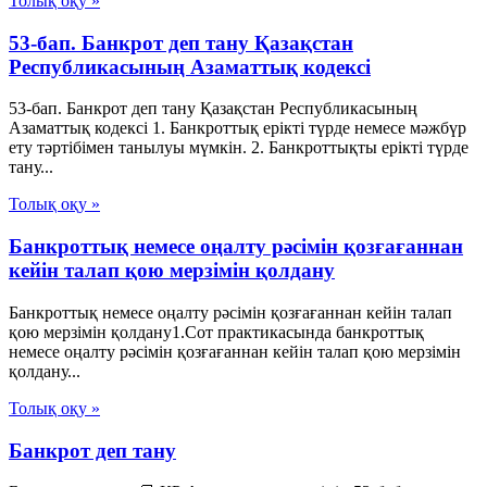
Толық оқу »
53-бап. Банкрот деп тану Қазақстан
Республикасының Азаматтық кодексi
53-бап. Банкрот деп тану Қазақстан Республикасының
Азаматтық кодексi 1. Банкроттық ерiктi түрде немесе мәжбүр
ету тәртiбiмен танылуы мүмкiн. 2. Банкроттықты ерiктi түрде
тану...
Толық оқу »
Банкроттық немесе оңалту рәсімін қозғағаннан
кейін талап қою мерзімін қолдану
Банкроттық немесе оңалту рәсімін қозғағаннан кейін талап
қою мерзімін қолдану1.Сот практикасында банкроттық
немесе оңалту рәсімін қозғағаннан кейін талап қою мерзімін
қолдану...
Толық оқу »
Банкрот деп тану