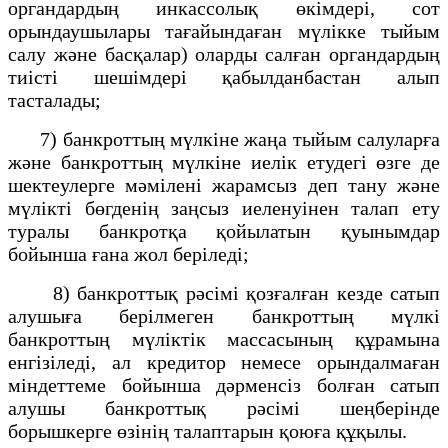
органдардың инкассолық өкімдері, сот
орындаушылары тағайындаған мүлікке тыйым
салу және басқалар) оларды салған органдардың
тиісті шешімдері қабылданбастан алып
тасталады;
7) банкроттың мүлкіне жаңа тыйым салуларға
және банкроттың мүлкіне иелік етудегі өзге де
шектеулерге мәмілені жарамсыз деп тану және
мүлікті бөгденің заңсыз иеленуінен талап ету
туралы банкротқа қойылатын қуынымдар
бойынша ғана жол беріледі;
8) банкроттық рәсімі қозғалған кезде сатып
алушыға берілмеген банкроттың мүлкі
банкроттың мүліктік массасының құрамына
енгізіледі, ал кредитор немесе орындалмаған
міндеттеме бойынша дәрменсіз болған сатып
алушы банкроттық рәсімі шеңберінде
борышкерге өзінің талаптарын қоюға құқылы.