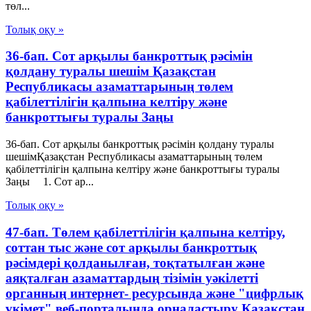
төл...
Толық оқу »
36-бап. Сот арқылы банкроттық рәсімін
қолдану туралы шешім Қазақстан
Республикасы азаматтарының төлем
қабілеттілігін қалпына келтіру және
банкроттығы туралы Заңы
36-бап. Сот арқылы банкроттық рәсімін қолдану туралы
шешімҚазақстан Республикасы азаматтарының төлем
қабілеттілігін қалпына келтіру және банкроттығы туралы
Заңы 1. Сот ар...
Толық оқу »
47-бап. Төлем қабілеттілігін қалпына келтіру,
соттан тыс және сот арқылы банкроттық
рәсімдері қолданылған, тоқтатылған және
аяқталған азаматтардың тізімін уәкілетті
органның интернет- ресурсында және "цифрлық
үкімет" веб-порталында орналастыру Қазақстан