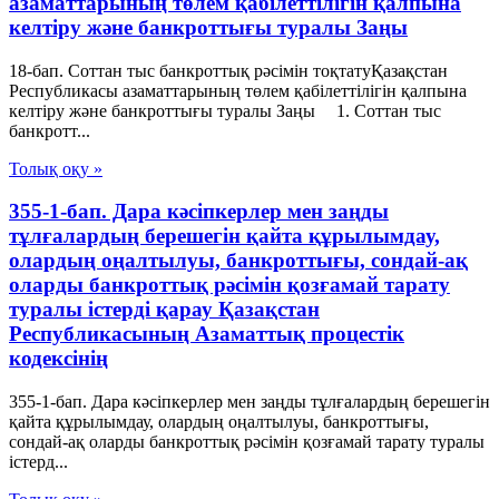
азаматтарының төлем қабілеттілігін қалпына
келтіру және банкроттығы туралы Заңы
18-бап. Соттан тыс банкроттық рәсімін тоқтатуҚазақстан
Республикасы азаматтарының төлем қабілеттілігін қалпына
келтіру және банкроттығы туралы Заңы 1. Соттан тыс
банкротт...
Толық оқу »
355-1-бап. Дара кәсіпкерлер мен заңды
тұлғалардың берешегін қайта құрылымдау,
олардың оңалтылуы, банкроттығы, сондай-ақ
оларды банкроттық рәсімін қозғамай тарату
туралы істерді қарау Қазақстан
Республикасының Азаматтық процестік
кодексінің
355-1-бап. Дара кәсіпкерлер мен заңды тұлғалардың берешегін
қайта құрылымдау, олардың оңалтылуы, банкроттығы,
сондай-ақ оларды банкроттық рәсімін қозғамай тарату туралы
істерд...