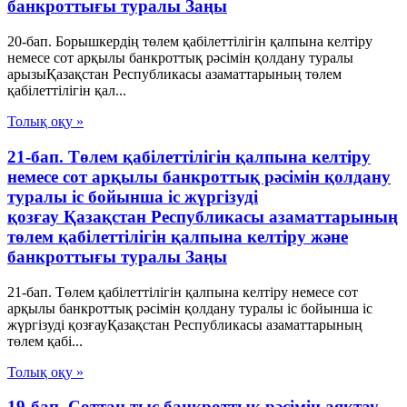
банкроттығы туралы Заңы
20-бап. Борышкердің төлем қабілеттілігін қалпына келтіру
немесе сот арқылы банкроттық рәсімін қолдану туралы
арызыҚазақстан Республикасы азаматтарының төлем
қабілеттілігін қал...
Толық оқу »
21-бап. Төлем қабілеттілігін қалпына келтіру
немесе сот арқылы банкроттық рәсімін қолдану
туралы іс бойынша іс жүргізуді
қозғау Қазақстан Республикасы азаматтарының
төлем қабілеттілігін қалпына келтіру және
банкроттығы туралы Заңы
21-бап. Төлем қабілеттілігін қалпына келтіру немесе сот
арқылы банкроттық рәсімін қолдану туралы іс бойынша іс
жүргізуді қозғауҚазақстан Республикасы азаматтарының
төлем қабі...
Толық оқу »
19-бап. Соттан тыс банкроттық рәсімін аяқтау