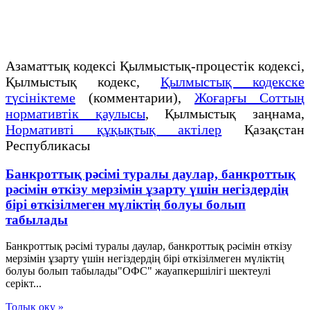
Азаматтық кодексi Қылмыстық-процестік кодексi,
Қылмыстық кодекс,
Қылмыстық кодекске
түсініктеме
(комментарии),
Жоғарғы Соттың
нормативтік қаулысы
, Қылмыстық заңнама,
Нормативті құқықтық актілер
Қазақстан
Республикасы
Банкроттық рәсімі туралы даулар, банкроттық
рәсімін өткізу мерзімін ұзарту үшін негіздердің
бірі өткізілмеген мүліктің болуы болып
табылады
Банкроттық рәсімі туралы даулар, банкроттық рәсімін өткізу
мерзімін ұзарту үшін негіздердің бірі өткізілмеген мүліктің
болуы болып табылады"ОФС" жауапкершілігі шектеулі
серікт...
Толық оқу »