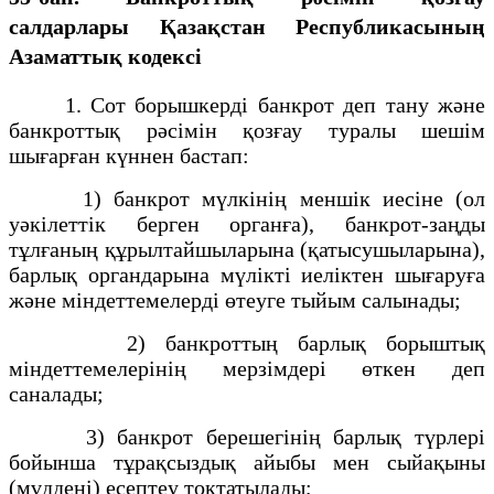
салдарлары Қазақстан Республикасының
Азаматтық кодексi
1. Сот борышкерді банкрот деп тану және
банкроттық рәсімін қозғау туралы шешім
шығарған күннен бастап:
1) банкрот мүлкінің меншік иесіне (ол
уәкілеттік берген органға), банкрот-заңды
тұлғаның құрылтайшыларына (қатысушыларына),
барлық органдарына мүлікті иеліктен шығаруға
және міндеттемелерді өтеуге тыйым салынады;
2) банкроттың барлық борыштық
мiндеттемелерiнiң мерзiмдерi өткен деп
саналады;
3) банкрот берешегінің барлық түрлерi
бойынша тұрақсыздық айыбы мен сыйақыны
(мүдденi) есептеу тоқтатылады;