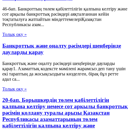
46-бап. Банкроттың төлем қабілеттілігін қалпына келтіру және
сот арқылы банкроттық рәсімдері аяқталғаннан кейін
тоқтатылуға жатпайтын міндеттемелеріҚазақстан
Республикасы азам...
Толық оқу »
Банкроттық және оңалту рәсімдері шеңберінде
дауларды қарау
Банкроттық және оңалту рәсімдері шеңберінде дауларды
қарау1. Азаматтық кодексте мәмілені жарамсыз деп тану үшін
екі тараптың да жосықсыздығы көзделген, бірақ бұл ретте
адал са...
Толық оқу »
20-бап. Борышкердің төлем қабілеттілігін
қалпына келтіру немесе сот арқылы банкроттық
рәсімін қолдану туралы арызы Қазақстан
Республикасы азаматтарының төлем
қабілеттілігін қалпына келтіру және