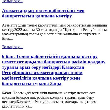
Толық оқу »
Азаматтардың төлем қабілеттілігі мен
банкроттығын қалпына келтіру
Азаматтардың төлем қабілеттілігі мен банкроттығын қалпына
келтіру2022 жылғы 30 желтоқсанда "Қазақстан Республикасы
азаматтарының төлем қабілеттілігін қалпына келтіру және
банк...
Толық оқу »
6-бап. Төлем қабілеттілігін қалпына келтіру
немесе сот арқылы банкроттық рәсімін қолдану
туралы арыз беру негіздері Қазақстан
Республикасы азаматтарының төлем
қабілеттілігін қалпына келтіру және
банкроттығы туралы Заңы
6-бап. Төлем қабілеттілігін қалпына келтіру немесе сот
арқылы банкроттық рәсімін қолдану туралы арыз беру
негіздеріҚазақстан Республикасы азаматтарының төлем
қабілеттілігін қа...