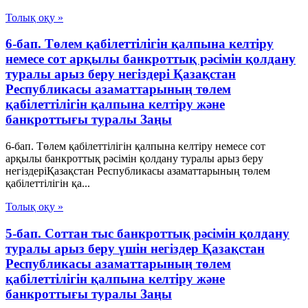
Толық оқу »
6-бап. Төлем қабілеттілігін қалпына келтіру
немесе сот арқылы банкроттық рәсімін қолдану
туралы арыз беру негіздері Қазақстан
Республикасы азаматтарының төлем
қабілеттілігін қалпына келтіру және
банкроттығы туралы Заңы
6-бап. Төлем қабілеттілігін қалпына келтіру немесе сот
арқылы банкроттық рәсімін қолдану туралы арыз беру
негіздеріҚазақстан Республикасы азаматтарының төлем
қабілеттілігін қа...
Толық оқу »
5-бап. Соттан тыс банкроттық рәсімін қолдану
туралы арыз беру үшін негіздер Қазақстан
Республикасы азаматтарының төлем
қабілеттілігін қалпына келтіру және
банкроттығы туралы Заңы