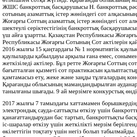
ЖШС банкроттық басқарушысы Н. банкроттық рәсім
сотының азаматтық істер жөніндегі сот алқасының
Жоғарғы Соттың азаматтық істер жөніндегі сот ал
шектеулі серіктестігінің банкроттық басқарушыс
үш айға ұзартты. Қазақстан Республикасы Жоғар
Республикасы Жоғарғы Сотының Сот актілерін қайт
2016 жылғы 15 қаңтардағы № 1 нормативтік қаулы
қаулыларды қабылдауы арқылы ғана емес, сонымен 
жеткізіледі актілер. Бұл ретте Жоғарғы Соттың сот
бағытталған қызметі сот практикасын қалыптасты
қамтамасыз ету, жеке және заңды тұлғалардың ко
Қарағанды облысының мамандандырылған ауданар
танылғаны шығады. 9 ай мерзімге конкурстық өндір
2017 жылғы 7 тамыздағы хаттамамен борышкердің
электрондық сауда-саттықты өткізу үшін банкротты
қанағаттандырудан бас тартып, банкроттықты бас
іс-шаралар өткізу үшін жеткілікті мерзім берілге
өкілеттігін тоқтату үшін негіз болып табылмайды