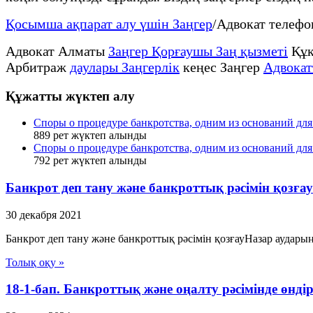
Қосымша ақпарат алу үшін Заңгер
/Адвокат телеф
Адвокат Алматы
Заңгер Қорғаушы Заң қызметі
Құқ
Арбитраж
даулары Заңгерлік
кеңес Заңгер
Адвокат
Құжатты жүктеп алу
Споры о процедуре банкротства, одним из оснований для
889
рет жүктеп алынды
Споры о процедуре банкротства, одним из оснований для
792
рет жүктеп алынды
Банкрот деп тану және банкроттық рәсімін қозғау
30 декабря 2021
Банкрот деп тану және банкроттық рәсімін қозғауНазар аудары
Толық оқу »
18-1-бап. Банкроттық және оңалту рәсімінде өндір