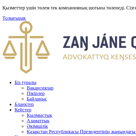
Қызметтер үшін төлем тек компанияның шотына төленеді. Сізг
Толығырақ
Біз туралы
Вакансиялар
Пікірлер
Байланыс
Бланктер
Кейстер
Қылмыстық
Азаматтық
Әкімшілік
Қазақстан Республикасы Президентінің жанындағы 