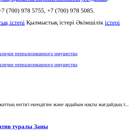
 +7 (700) 978 5755, +7 (700) 978 5085.
ық істері
Қылмыстық істері Әкімшілік
істері
наличие нереализованного имущества
наличие нереализованного имущества
аттың негізгі екендігіне және әрдайым нақты жағдайдың т...
ератив туралы Заңы