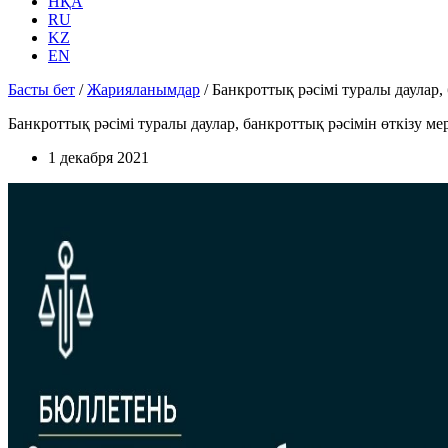
НҚА
RU
KZ
EN
Басты бет
/
Жарияланымдар
/
Банкроттық рәсімі туралы даулар, 
Банкроттық рәсімі туралы даулар, банкроттық рәсімін өткізу ме
1 декабря 2021