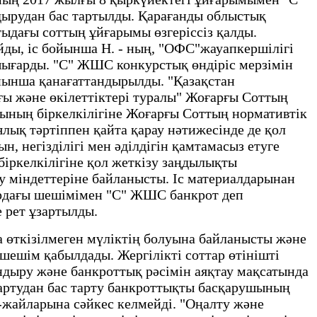
дырудан бас тартылды. Қарағанды облыстық
ыдағы соттың ұйғарымы өзгеріссіз қалды.
ойды, іс бойынша Н. - ның, "ОФС"жауапкершілігі
шығарды. "С" ЖШС конкурстық өндіріс мерзімін
йынша қанағаттандырылды. "Қазақстан
ғы және өкілеттіктері туралы" Жоғарғы Соттың
ының біркелкілігіне Жоғарғы Соттың нормативтік
лық тәртіппен қайта қарау нәтижесінде де қол
н, негізділігі мен әділдігін қамтамасыз етуге
іркелкілігіне қол жеткізу заңдылықты
у міндеттеріне байланысты. Іс материалдарынан
рдағы шешімімен "С" ЖШС банкрот деп
е рет ұзартылды.
өткізілмеген мүліктің болуына байланысты және
 шешім қабылдады. Жергілікті соттар өтінішті
ндыру және банкроттық рәсімін аяқтау мақсатында
 ұзартудан бас тарту банкроттықты басқарушының
-жайларына сәйкес келмейді. "Оңалту және