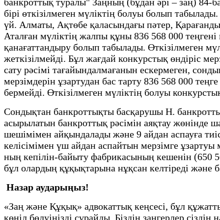
банкроттық туралы" Заңның (бұдан әрі – заң) 84-б
бірі өткізілмеген мүліктің болуы болып табылады
үй. Алматы, Ақтөбе қаласындағы пәтер, Қарағанды
Аталған мүліктің жалпы құны 836 568 000 теңгені
қанағаттандыру болып табылады. Өткізілмеген мүлі
жеткізілмейді. Бұл жағдай конкурстық өндіріс мер
сату рәсімі тағайындалмағанын ескермеген, сонды
мерзімдерін ұзартудан бас тарту 836 568 000 тең
бермейді. Өткізілмеген мүліктің болуы конкурстық
Сондықтан банкроттықты басқарушы Н. банкроттың
асырылатын банкроттық рәсімін аяқтау жөнінде ша
шешімімен айқындалады және 9 айдан аспауға ти
келісімімен үш айдан аспайтын мерзімге ұзартуы
ның кепілін-байыту фабрикасының кешенін (650 50
бұл олардың құқықтарына нұқсан келтіреді және 
Назар аударыңыз!
«Заң және Құқық» адвокаттық кеңсесі, бұл құжат
көңіл бөлуіңізді сұрайды. Біздің заңгерлер сіздің