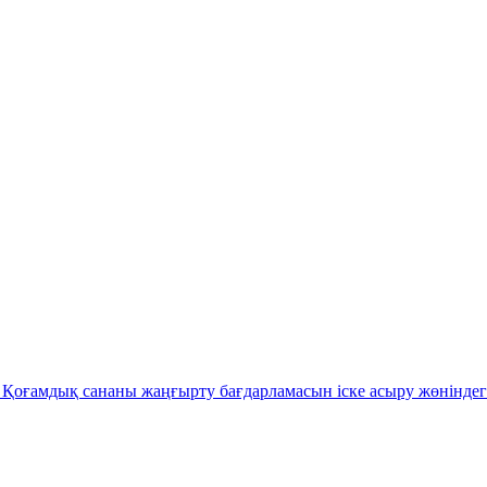
Қоғамдық сананы жаңғырту бағдарламасын іске асыру жөніндег