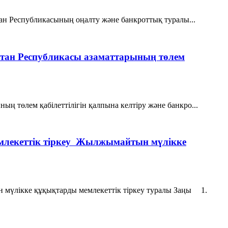
стан Республикасының оңалту және банкроттық туралы...
ақстан Республикасы азаматтарының төлем
ың төлем қабілеттілігін қалпына келтіру және банкро...
млекеттік тіркеу Жылжымайтын мүлікке
 мүлікке құқықтарды мемлекеттік тіркеу туралы Заңы 1.