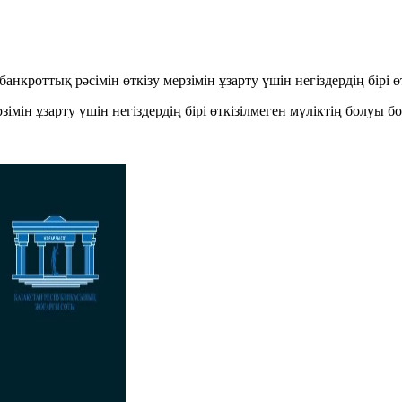
банкроттық рәсімін өткізу мерзімін ұзарту үшін негіздердің бірі
рзімін ұзарту үшін негіздердің бірі өткізілмеген мүліктің болуы 