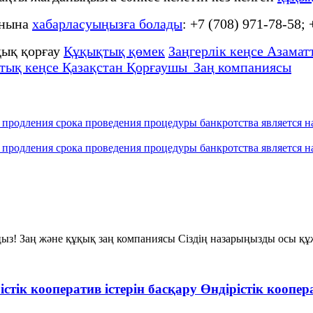
онына
хабарласуыңызға болады
: +7 (708) 971-78-58;
ық қорғау
Құқықтық қөмек
Заңгерлік кеңсе Азаматт
тық кеңсе Қазақстан Қорғаушы Заң компаниясы
 продления срока проведения процедуры банкротства является 
 продления срока проведения процедуры банкротства является 
ңыз! Заң және құқық заң компаниясы Сіздің назарыңызды осы құж
істік кооператив iстерiн басқару Өндiрiстiк кооп