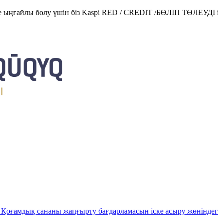
е ыңғайлы болу үшін біз Kaspi RED / CREDIT /БӨЛІП ТӨЛЕУДІ і
Қоғамдық сананы жаңғырту бағдарламасын іске асыру жөніндег