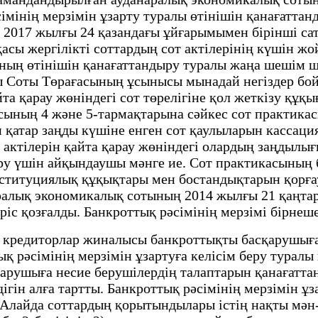
інің мерзімін ұзарту туралы өтінішін қанағаттан
 2017 жылғы 24 қазандағы ұйғарымымен бірінші сат
қасы жергілікті соттардың сот актілерінің күшін ж
ының өтінішін қанағаттандыру туралы жаңа шешім 
ғы Соты Төрағасының ұсынысы мынадай негіздер бо
а қарау жөніндегі сот төрелігіне қол жеткізу құқы
сының 4 және 5-тармақтарына сәйкес сот практикас
қатар заңды күшіне енген сот қаулыларын кассация
 актілерін қайта қарау жөніндегі олардың заңдылығы
ру үшін айқындаушы мәнге ие. Сот практикасының б
нституциялық құқықтары мен бостандықтарын қорға
алық экономикалық сотының 2014 жылғы 21 қаңта
іс қозғалды. Банкроттық рәсімінің мерзімі бірнеш
 кредиторлар жиналысы банкроттықты басқарушыға 
қ рәсімінің мерзімін ұзартуға келісім беру туралы
қарушыға несие берушілердің талаптарын қанағатта
ндігін алға тартты. Банкроттық рәсімінің мерзімін
. Алайда соттардың қорытындылары істің нақты мән