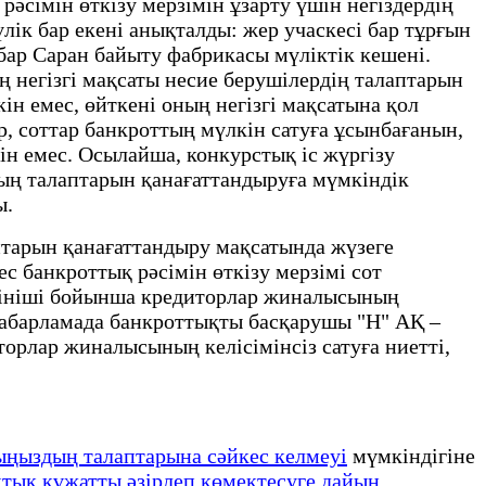
рәсімін өткізу мерзімін ұзарту үшін негіздердің
ік бар екені анықталды: жер учаскесі бар тұрғын
бар Саран байыту фабрикасы мүліктік кешені.
ң негізгі мақсаты несие берушілердің талаптарын
ін емес, өйткені оның негізгі мақсатына қол
р, соттар банкроттың мүлкін сатуға ұсынбағанын,
ін емес. Осылайша, конкурстық іс жүргізу
дың талаптарын қанағаттандыруға мүмкіндік
ы.
птарын қанағаттандыру мақсатында жүзеге
с банкроттық рәсімін өткізу мерзімі сот
өтініші бойынша кредиторлар жиналысының
 хабарламада банкроттықты басқарушы "Н" АҚ –
орлар жиналысының келісімінсіз сатуға ниетті,
ыңыздың талаптарына сәйкес келмеуі
мүмкіндігіне
тық құжатты әзірлеп көмектесуге дайын
.