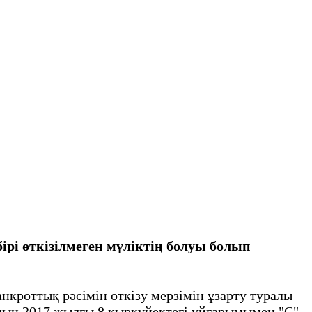
бірі өткізілмеген мүліктің болуы болып
нкроттық рәсімін өткізу мерзімін ұзарту туралы
ның 2017 жылғы 8 қыркүйектегі ұйғарымымен "С"