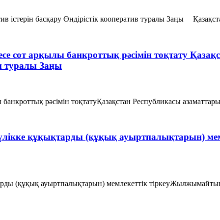
ратив iстерiн басқару Өндiрiстiк кооператив туралы Заңы Қазақ
емесе сот арқылы банкроттық рәсімін тоқтату Қаз
ғы туралы Заңы
лы банкроттық рәсімін тоқтатуҚазақстан Республикасы азаматтарын
үлікке құқықтарды (құқық ауыртпалықтарын) ме
арды (құқық ауыртпалықтарын) мемлекеттік тіркеуЖылжымайтын