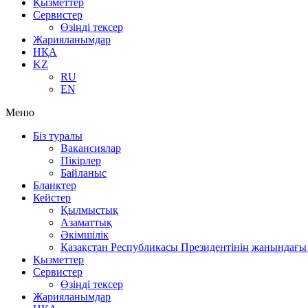
Қызметтер
Сервистер
Өзіңді тексер
Жарияланымдар
НҚА
KZ
RU
EN
Меню
Біз туралы
Вакансиялар
Пікірлер
Байланыс
Бланктер
Кейстер
Қылмыстық
Азаматтық
Әкімшілік
Қазақстан Республикасы Президентінің жанындағы 
Қызметтер
Сервистер
Өзіңді тексер
Жарияланымдар