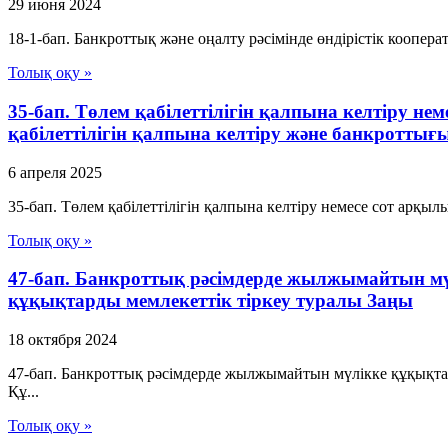
29 июня 2024
18-1-бап. Банкроттық және оңалту рәсімінде өндірістік коопе
Толық оқу »
35-бап. Төлем қабілеттілігін қалпына келтіру н
қабілеттілігін қалпына келтіру және банкротты
6 апреля 2025
35-бап. Төлем қабілеттілігін қалпына келтіру немесе сот арқы
Толық оқу »
47-бап. Банкроттық рәсімдерде жылжымайтын м
құқықтарды мемлекеттік тіркеу туралы Заңы
18 октября 2024
47-бап. Банкроттық рәсімдерде жылжымайтын мүлікке құқықт
Құ...
Толық оқу »