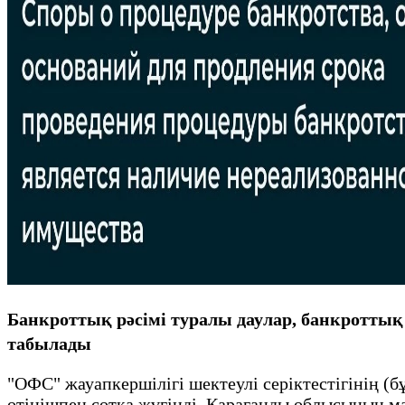
Банкроттық рәсімі туралы даулар, банкроттық р
табылады
"ОФС" жауапкершілігі шектеулі серіктестігінің (
өтінішпен сотқа жүгінді. Қарағанды облысының 