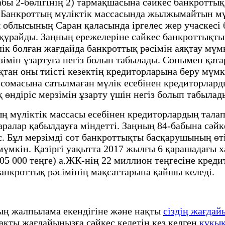
абы 2-бөлігінің 2) тармақшасына сәйкес банкроттық 
. Банкроттың мүліктік массасында жылжымайтын мүл
 облысының Саран қаласында іргелес жер учаскесі 
 құрайды. Заңның ережелеріне сәйкес банкроттықты
к болған жағдайда банкроттық рәсімін аяқтау мүмк
зімін ұзартуға негіз болып табылады. Сонымен қата
қтан оны тиісті кезектің кредиторларына беру мүмк
ге сомасына сатылмаған мүлік есебінен кредиторлар
 өндіріс мерзімін ұзарту үшін негіз болып табылад
 мүліктік массасы есебінен кредиторлардың тала
ралар қабылдауға міндетті. Заңның 84-бабына сәйке
іс. Бұл мерзімді сот банкроттықты басқарушының 
 мүмкін. Қазіргі уақытта 2017 жылғы 6 қарашадағы
5 000 теңге) а.ЖК-нің 22 миллион теңгесіне кредит
банкроттық рәсімінің мақсаттарына қайшы келеді.
тың жалпылама екендігіне және нақты
сіздің жағдай
 нақты жағдайыңызға сәйкес келетін кез келген
құқық