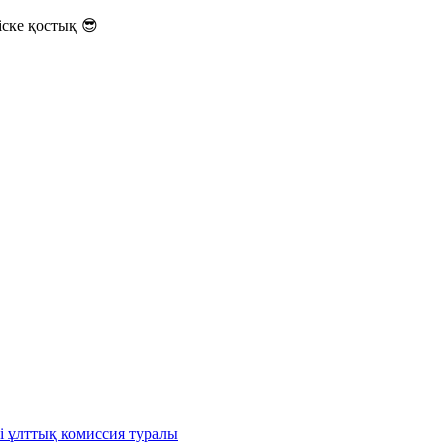
ске қостық 😎
і ұлттық комиссия туралы