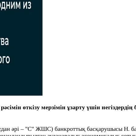
әсімін өткізу мерзімін ұзарту үшін негіздердің 
бұдан әрі – "С" ЖШС) банкроттық басқарушысы Н. ба
мамандандырылған ауданаралық экономикалық соты