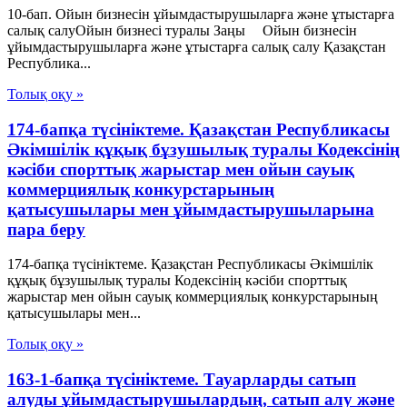
10-бап. Ойын бизнесін ұйымдастырушыларға және ұтыстарға
салық салуОйын бизнесі туралы Заңы Ойын бизнесін
ұйымдастырушыларға және ұтыстарға салық салу Қазақстан
Республика...
Толық оқу »
174-бапқа түсініктеме. Қазақстан Республикасы
Әкімшілік құқық бұзушылық туралы Кодексінің
кәсіби спорттық жарыстар мен ойын сауық
коммерциялық конкурстарының
қатысушылары мен ұйымдастырушыларына
пара беру
174-бапқа түсініктеме. Қазақстан Республикасы Әкімшілік
құқық бұзушылық туралы Кодексінің кәсіби спорттық
жарыстар мен ойын сауық коммерциялық конкурстарының
қатысушылары мен...
Толық оқу »
163-1-бапқа түсініктеме. Тауарларды сатып
алуды ұйымдастырушылардың, сатып алу және