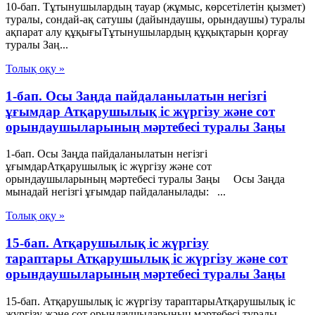
10-бап. Тұтынушылардың тауар (жұмыс, көрсетілетін қызмет)
туралы, сондай-ақ сатушы (дайындаушы, орындаушы) туралы
ақпарат алу құқығыТұтынушылардың құқықтарын қорғау
туралы Заң...
Толық оқу »
1-бап. Осы Заңда пайдаланылатын негізгі
ұғымдар Атқарушылық iс жүргiзу және сот
орындаушыларының мәртебесi туралы Заңы
1-бап. Осы Заңда пайдаланылатын негізгі
ұғымдарАтқарушылық iс жүргiзу және сот
орындаушыларының мәртебесi туралы Заңы Осы Заңда
мынадай негізгі ұғымдар пайдаланылады: ...
Толық оқу »
15-бап. Атқарушылық iс жүргiзу
тараптары Атқарушылық iс жүргiзу және сот
орындаушыларының мәртебесi туралы Заңы
15-бап. Атқарушылық iс жүргiзу тараптарыАтқарушылық iс
жүргiзу және сот орындаушыларының мәртебесi туралы