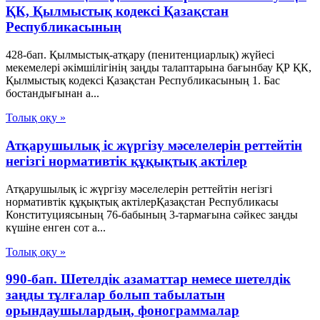
ҚК, Қылмыстық кодексi Қазақстан
Республикасының
428-бап. Қылмыстық-атқару (пенитенциарлық) жүйесі
мекемелері әкімшілігінің заңды талаптарына бағынбау ҚР ҚК,
Қылмыстық кодексi Қазақстан Республикасының 1. Бас
бостандығынан а...
Толық оқу »
Атқарушылық іс жүргізу мәселелерін реттейтін
негізгі нормативтік құқықтық актілер
Атқарушылық іс жүргізу мәселелерін реттейтін негізгі
нормативтік құқықтық актілерҚазақстан Республикасы
Конституциясының 76-бабының 3-тармағына сәйкес заңды
күшіне енген сот а...
Толық оқу »
990-бап. Шетелдiк азаматтар немесе шетелдiк
заңды тұлғалар болып табылатын
орындаушылардың, фонограммалар