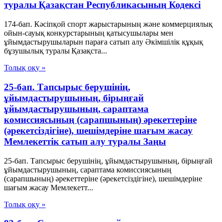
туралы Қазақстан Республикасының Кодексі
174-бап. Кәсіпқой спорт жарыстарының және коммерциялық
ойын-сауық конкурстарының қатысушылары мен
ұйымдастырушыларын параға сатып алу Әкімшілік құқық
бұзушылық туралы Қазақста...
Толық оқу »
25-бап. Тапсырыс берушінің,
ұйымдастырушының, бірыңғай
ұйымдастырушының, сараптама
комиссиясының (сарапшының) әрекеттеріне
(әрекетсіздігіне), шешімдеріне шағым жасау
Мемлекеттiк сатып алу туралы Заңы
25-бап. Тапсырыс берушінің, ұйымдастырушының, бірыңғай
ұйымдастырушының, сараптама комиссиясының
(сарапшының) әрекеттеріне (әрекетсіздігіне), шешімдеріне
шағым жасау Мемлекетт...
Толық оқу »