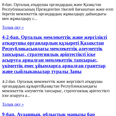
8-бап. Орталық атқарушы органдардың және Қазақстан
Республикасының Президентіне тікелей бағынатын және есеп
беретін мемлекеттік органдардың жұмылдыру дайындығы
мен жұмылдыру с...
Толық оқу »
4-2-бап. Орталық мемлекеттік және жергілікті
атқарушы органдардың құзыреті Қазақстан
Республикасындағы мемлекеттік әлеуметтік
тапсырыс, стратегиялық әріптестікті іске
асыруға арналған мемлекеттік тапсырыс,
үкіметтік емес ұйымдарға арналған гранттар
және сыйлықақылар туралы Заңы
4-2-бап. Орталық мемлекеттік және жергілікті атқарушы
органдардың құзыретіҚазақстан Республикасындағы
мемлекеттік әлеуметтік тапсырыс, стратегиялық әріптестікті
іске асыруға а...
Толық оқу »
9-бап. Ауданның, облыстық маңызы бар