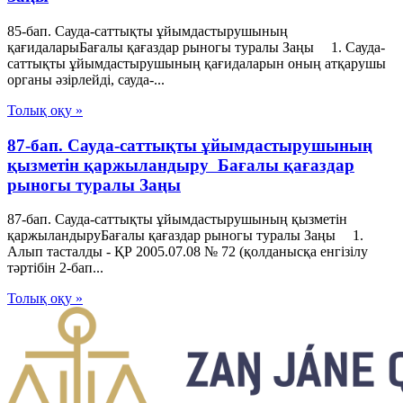
85-бап. Сауда-саттықты ұйымдастырушының
қағидаларыБағалы қағаздар рыногы туралы Заңы 1. Сауда-
саттықты ұйымдастырушының қағидаларын оның атқарушы
органы әзiрлейдi, сауда-...
Толық оқу »
87-бап. Сауда-саттықты ұйымдастырушының
қызметiн қаржыландыру Бағалы қағаздар
рыногы туралы Заңы
87-бап. Сауда-саттықты ұйымдастырушының қызметiн
қаржыландыруБағалы қағаздар рыногы туралы Заңы 1.
Алып тасталды - ҚР 2005.07.08 № 72 (қолданысқа енгізілу
тәртібін 2-бап...
Толық оқу »