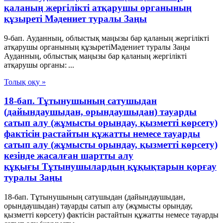
қаланың жергілікті атқарушы органының
құзыреті Мәдениет туралы Заңы
9-бап. Ауданның, облыстық маңызы бар қаланың жергілікті
атқарушы органының құзыретіМәдениет туралы Заңы
Ауданның, облыстық маңызы бар қаланың жергілікті
атқарушы органы: ...
Толық оқу »
18-бап. Тұтынушының сатушыдан
(дайындаушыдан, орындаушыдан) тауарды
сатып алу (жұмысты орындау, қызметті көрсету)
фактісін растайтын құжатты немесе тауарды
сатып алу (жұмысты орындау, қызметті көрсету)
кезінде жасалған шартты алу
құқығы Тұтынушылардың құқықтарын қорғау
туралы Заңы
18-бап. Тұтынушының сатушыдан (дайындаушыдан,
орындаушыдан) тауарды сатып алу (жұмысты орындау,
қызметті көрсету) фактісін растайтын құжатты немесе тауарды