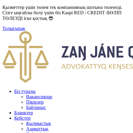
Қызметтер үшін төлем тек компанияның шотына төленеді.
Сізге ыңғайлы болу үшін біз Kaspi RED / CREDIT /БӨЛІП
ТӨЛЕУДІ іске қостық 😎
Толығырақ
Біз туралы
Вакансиялар
Пікірлер
Байланыс
Бланктер
Кейстер
Қылмыстық
Азаматтық