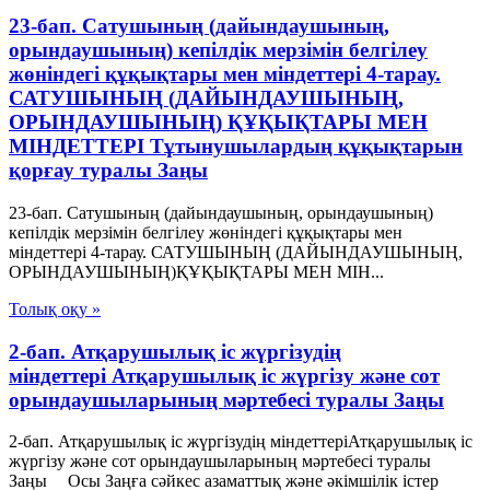
23-бап. Сатушының (дайындаушының,
орындаушының) кепілдік мерзімін белгілеу
жөніндегі құқықтары мен міндеттері 4-тарау.
САТУШЫНЫҢ (ДАЙЫНДАУШЫНЫҢ,
ОРЫНДАУШЫНЫҢ) ҚҰҚЫҚТАРЫ МЕН
МІНДЕТТЕРІ Тұтынушылардың құқықтарын
қорғау туралы Заңы
23-бап. Сатушының (дайындаушының, орындаушының)
кепілдік мерзімін белгілеу жөніндегі құқықтары мен
міндеттері 4-тарау. САТУШЫНЫҢ (ДАЙЫНДАУШЫНЫҢ,
ОРЫНДАУШЫНЫҢ)ҚҰҚЫҚТАРЫ МЕН МІН...
Толық оқу »
2-бап. Атқарушылық iс жүргiзудің
мiндеттерi Атқарушылық iс жүргiзу және сот
орындаушыларының мәртебесi туралы Заңы
2-бап. Атқарушылық iс жүргiзудің мiндеттерiАтқарушылық iс
жүргiзу және сот орындаушыларының мәртебесi туралы
Заңы Осы Заңға сәйкес азаматтық және әкiмшiлiк iстер