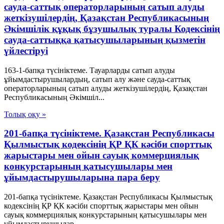
сауда-саттық операторларының сатып алуды
жеткізушілердің, Қазақстан Республикасының
Әкімшілік құқық бұзушылық туралы Кодексінің
сауда-саттыққа қатысушыларының қызметін
үйлестіруі
163-1-бапқа түсініктеме. Тауарларды сатып алуды
ұйымдастырушылардың, сатып алу және сауда-саттық
операторларының сатып алуды жеткізушілердің, Қазақстан
Республикасының Әкімшіл...
Толық оқу »
201-бапқа түсініктеме. Қазақстан Республикасы
Қылмыстық кодексінің ҚР ҚК кәсіби спорттық
жарыстары мен ойын сауық коммерциялық
конкурстарының қатысушылары мен
ұйымдастырушыларына пара беру
201-бапқа түсініктеме. Қазақстан Республикасы Қылмыстық
кодексінің ҚР ҚК кәсіби спорттық жарыстары мен ойын
сауық коммерциялық конкурстарының қатысушылары мен
ұйымдастырушылар...