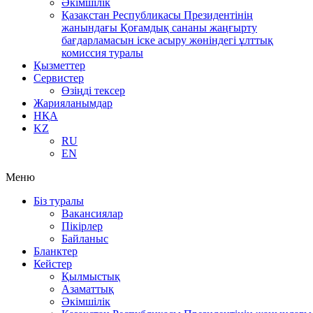
Әкімшілік
Қазақстан Республикасы Президентінің
жанындағы Қоғамдық сананы жаңғырту
бағдарламасын іске асыру жөніндегі ұлттық
комиссия туралы
Қызметтер
Сервистер
Өзіңді тексер
Жарияланымдар
НҚА
KZ
RU
EN
Меню
Біз туралы
Вакансиялар
Пікірлер
Байланыс
Бланктер
Кейстер
Қылмыстық
Азаматтық
Әкімшілік