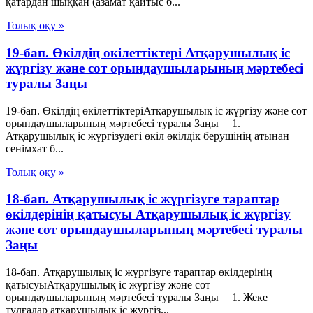
қатардан шыққан (азамат қайтыс б...
Толық оқу »
19-бап. Өкiлдiң өкiлеттiктерi Атқарушылық iс
жүргiзу және сот орындаушыларының мәртебесi
туралы Заңы
19-бап. Өкiлдiң өкiлеттiктерiАтқарушылық iс жүргiзу және сот
орындаушыларының мәртебесi туралы Заңы 1.
Атқарушылық іс жүргізудегі өкіл өкілдік берушінің атынан
сенімхат б...
Толық оқу »
18-бап. Атқарушылық iс жүргiзуге тараптар
өкiлдерiнiң қатысуы Атқарушылық iс жүргiзу
және сот орындаушыларының мәртебесi туралы
Заңы
18-бап. Атқарушылық iс жүргiзуге тараптар өкiлдерiнiң
қатысуыАтқарушылық iс жүргiзу және сот
орындаушыларының мәртебесi туралы Заңы 1. Жеке
тұлғалар атқарушылық iс жүргiз...