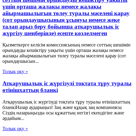
үшін орташа жалақы немесе жалақы
айырмашылығын төлеу туралы мәселені қарау
(сот орындаушысының ұсынуы немесе жеке
талап арыз беру бойынша атқарушылық іс
жүргізу шеңберінде) есепте көзделмеген
Қызметкерге келісім комиссиясының немесе соттың шешімін
орындауды кешіктіру уақыты үшін орташа жалақы немесе
жалақы айырмашылығын төлеу туралы мәселені қарау (сот
орындаушысын...
Толық оқу »
Атқарушылық іс жүргізуді тоқтата тұру туралы
өтінішхаттың бланкі
Атқарушылық іс жүргізуді тоқтата тұру туралы өтінішхаттың
бланкіНазар аударыңыз! Заң және құқық заң компаниясы
Сіздің назарыңызды осы құжаттың негізгі екендігіне және
әрдайым...
Толық оқу »