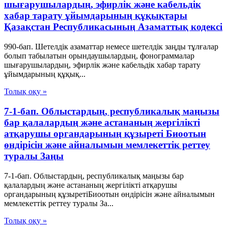
шығарушылардың, эфирлiк және кабельдік
хабар тарату ұйымдарының құқықтары
Қазақстан Республикасының Азаматтық кодексi
990-бап. Шетелдiк азаматтар немесе шетелдiк заңды тұлғалар
болып табылатын орындаушылардың, фонограммалар
шығарушылардың, эфирлiк және кабельдік хабар тарату
ұйымдарының құқық...
Толық оқу »
7-1-бап. Облыстардың, республикалық маңызы
бар қалалардың және астананың жергілікті
атқарушы органдарының құзыреті Биоотын
өндірісін және айналымын мемлекеттік реттеу
туралы Заңы
7-1-бап. Облыстардың, республикалық маңызы бар
қалалардың және астананың жергілікті атқарушы
органдарының құзыретіБиоотын өндірісін және айналымын
мемлекеттік реттеу туралы За...
Толық оқу »