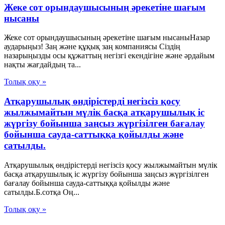
Жеке сот орындаушысының әрекетіне шағым
нысаны
Жеке сот орындаушысының әрекетіне шағым нысаныНазар
аударыңыз! Заң және құқық заң компаниясы Сіздің
назарыңызды осы құжаттың негізгі екендігіне және әрдайым
нақты жағдайдың та...
Толық оқу »
Атқарушылық өндірістерді негізсіз қосу
жылжымайтын мүлік басқа атқарушылық іс
жүргізу бойынша заңсыз жүргізілген бағалау
бойынша сауда-саттыққа қойылды және
сатылды.
Атқарушылық өндірістерді негізсіз қосу жылжымайтын мүлік
басқа атқарушылық іс жүргізу бойынша заңсыз жүргізілген
бағалау бойынша сауда-саттыққа қойылды және
сатылды.Б.сотқа Оң...
Толық оқу »