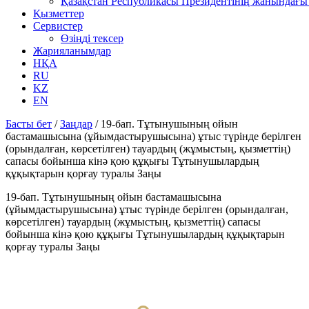
Қазақстан Республикасы Президентінің жанындағы 
Қызметтер
Сервистер
Өзіңді тексер
Жарияланымдар
НҚА
RU
KZ
EN
Басты бет
/
Заңдар
/
19-бап. Тұтынушының ойын
бастамашысына (ұйымдастырушысына) ұтыс түрінде берілген
(орындалған, көрсетілген) тауардың (жұмыстың, қызметтің)
сапасы бойынша кінә қою құқығы Тұтынушылардың
құқықтарын қорғау туралы Заңы
19-бап. Тұтынушының ойын бастамашысына
(ұйымдастырушысына) ұтыс түрінде берілген (орындалған,
көрсетілген) тауардың (жұмыстың, қызметтің) сапасы
бойынша кінә қою құқығы Тұтынушылардың құқықтарын
қорғау туралы Заңы