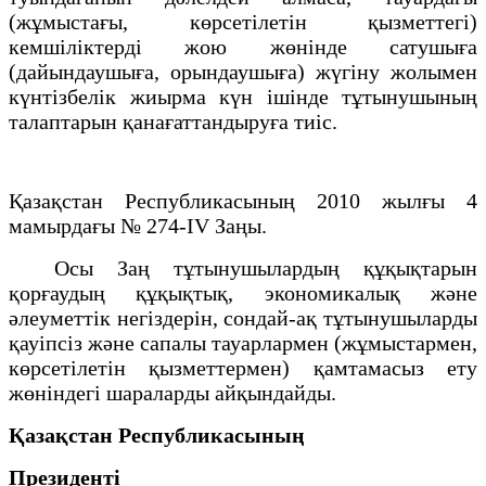
(жұмыстағы, көрсетілетін қызметтегі)
кемшіліктерді жою жөнінде сатушыға
(дайындаушыға, орындаушыға) жүгіну жолымен
күнтізбелік жиырма күн ішінде тұтынушының
талаптарын қанағаттандыруға тиіс.
Қазақстан Республикасының 2010 жылғы 4
мамырдағы № 274-IV Заңы.
Осы Заң тұтынушылардың құқықтарын
қорғаудың құқықтық, экономикалық және
әлеуметтік негіздерін, сондай-ақ тұтынушыларды
қауіпсіз және сапалы тауарлармен (жұмыстармен,
көрсетілетін қызметтермен) қамтамасыз ету
жөніндегі шараларды айқындайды.
Қазақстан Республикасының
Президенті