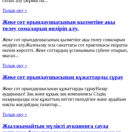
сатып алу (жұмысты...
Толық оқу »
Жеке сот орындаушысының қызметіне ақы
төлеу сомаларын өндіріп алу.
Жеке сот орындаушысының қызметіне ақы төлеу сомаларын
өндіріп алу.Жалпылау осы санаттағы сот практикасы екіұшты
екенін көрсетті. Жеке соттардың ұстанымына сүйене отырып,
мысал...
Толық оқу »
Жеке сот орындаушысынан құжаттарды сұрау
Жеке сот орындаушысынан құжаттарды сұрауНазар
аударыңыз! Заң және құқық заң компаниясы Сіздің
назарыңызды осы құжаттың негізгі екендігіне және әрдайым
нақты жағдайдың талаптар...
Толық оқу »
Жылжымайтын мүлікті аукционға сауда