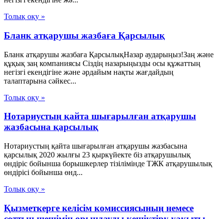
Толық оқу »
Бланк атқарушы жазбаға Қарсылық
Бланк атқарушы жазбаға ҚарсылықНазар аударыңыз!Заң және
құқық заң компаниясы Сіздің назарыңызды осы құжаттың
негізгі екендігіне және әрдайым нақты жағдайдың
талаптарына сәйкес...
Толық оқу »
Нотариустың қайта шығарылған атқарушы
жазбасына қарсылық
Нотариустың қайта шығарылған атқарушы жазбасына
қарсылық 2020 жылғы 23 қыркүйекте біз атқарушылық
өндіріс бойынша борышкерлер тізілімінде ТЖК атқарушылық
өндірісі бойынша өнд...
Толық оқу »
Қызметкерге келісім комиссиясының немесе
соттың шешімін орындауды кешіктіру уақыты