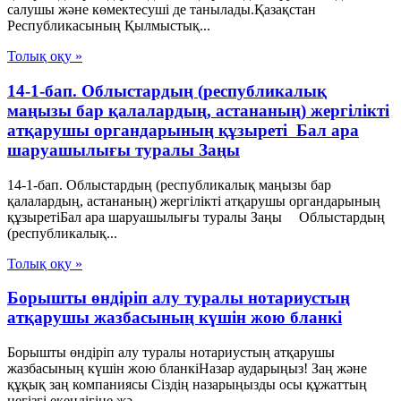
салушы және көмектесуші де танылады.Қазақстан
Республикасының Қылмыстық...
Толық оқу »
14-1-бап. Облыстардың (республикалық
маңызы бар қалалардың, астананың) жергілікті
атқарушы органдарының құзыреті Бал ара
шаруашылығы туралы Заңы
14-1-бап. Облыстардың (республикалық маңызы бар
қалалардың, астананың) жергілікті атқарушы органдарының
құзыретіБал ара шаруашылығы туралы Заңы Облыстардың
(республикалық...
Толық оқу »
Борышты өндіріп алу туралы нотариустың
атқарушы жазбасының күшін жою бланкі
Борышты өндіріп алу туралы нотариустың атқарушы
жазбасының күшін жою бланкіНазар аударыңыз! Заң және
құқық заң компаниясы Сіздің назарыңызды осы құжаттың
негізгі екендігіне жә...