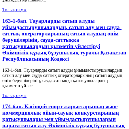
Толық оқу »
163-1-бап. Тауарларды сатып алуды
ұйымдастырушылардың, сатып алу мен сауда-
саттық операторларының сатып алудың өнім
берушілерінің, сауда-саттыққа
қатысушылардың қызметін үйлестіруі
Әкімшілік құқық бұзушылық туралы Қазақстан
Республикасының Кодексі
163-1-бап. Тауарларды сатып алуды ұйымдастырушылардың,
сатып алу мен сауда-саттық операторларының сатып алудың
өнім берушілерінің, сауда-саттыққа қатысушылардың
қызметін үйлес...
Толық оқу »
174-бап. Кәсіпқой спорт жарыстарының және
коммерциялық ойын-сауық конкурстарының
қатысушылары мен ұйымдастырушыларын
параға сатып алу Әкімшілік құқық бұзушылық