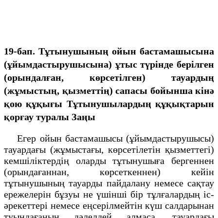
19-бап. Тұтынушының ойын бастамашысына
(ұйымдастырушысына) ұтыс түрінде берілген
(орындалған, көрсетілген) тауардың
(жұмыстың, қызметтің) сапасы бойынша кінә
қою құқығы
Тұтынушылардың құқықтарын
қорғау туралы Заңы
Егер ойын бастамашысы (ұйымдастырушысы)
тауардағы (жұмыстағы, көрсетілетін қызметтегі)
кемшіліктердің оларды тұтынушыға бергеннен
(орындағаннан, көрсеткеннен) кейін
тұтынушының тауарды пайдалану немесе сақтау
ережелерін бұзуы не үшінші бір тұлғалардың іс-
әрекеттері немесе еңсерілмейтін күш салдарынан
туындағанын дәлелдей алмаса, тауардағы