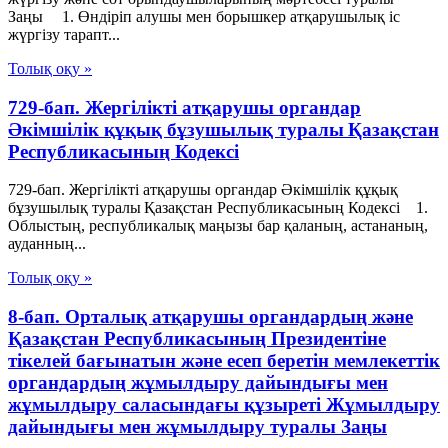
Заңы 1. Өндiрiп алушы мен борышкер атқарушылық iс
жүргiзу тарапт...
Толық оқу »
729-бап. Жергілікті атқарушы органдар
Әкімшілік құқық бұзушылық туралы Қазақстан
Республикасының Кодексі
729-бап. Жергілікті атқарушы органдар Әкімшілік құқық
бұзушылық туралы Қазақстан Республикасының Кодексі 1.
Облыстың, республикалық маңызы бар қаланың, астананың,
ауданның...
Толық оқу »
8-бап. Орталық атқарушы органдардың және
Қазақстан Республикасының Президентіне
тікелей бағынатын және есеп беретін мемлекеттік
органдардың жұмылдыру дайындығы мен
жұмылдыру саласындағы құзыреті Жұмылдыру
дайындығы мен жұмылдыру туралы Заңы