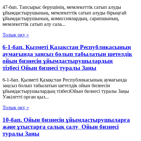
47-бап. Тапсырыс берушінің, мемлекеттік сатып алуды
ұйымдастырушының, мемлекеттік сатып алуды бірыңғай
ұйымдастырушының, комиссиялардың, сарапшының,
мемлекеттік сатып алу сала...
Толық оқу »
6-1-бап. Қызметі Қазақстан Республикасының
аумағында заңсыз болып табылатын шетелдік
ойын бизнесін ұйымдастырушылардың
тізбесі Ойын бизнесі туралы Заңы
6-1-бап. Қызметі Қазақстан Республикасының аумағында
заңсыз болып табылатын шетелдік ойын бизнесін
ұйымдастырушылардың тізбесіОйын бизнесі туралы Заңы
Уәкілетті орган қыз...
Толық оқу »
10-бап. Ойын бизнесін ұйымдастырушыларға
және ұтыстарға салық салу Ойын бизнесі
туралы Заңы