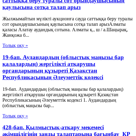
саттыққа беру туралы сот орындаушысының
қаулысына сотқа талап арыз
Жылжымайтын мүлікті аукционға сауда саттыққа беру туралы
сот орындаушысының қаулысына сотқа талап арызАлматы
қаласы Алатау аудандық сотына. Алматы қ., ш / а.Шаңырақ,
Жанқожа б...
Толық оқу »
19-бап. Аудандардың (облыстық маңызы бар
қалалардың) жергілікті атқарушы
органдарының құзыреті Қазақстан
Республикасының Әлеуметтік кодексі
19-бап. Аудандардың (облыстық маңызы бар қалалардың)
жергілікті атқарушы органдарының құзыреті Қазақстан
Республикасының Әлеуметтік кодексі 1. Аудандардың
(облыстық маңызы бар...
Толық оқу »
428-бап. Қылмыстық-атқару мекемесі
әкімшілігінің заңды талаптарына бағынбау ҚР