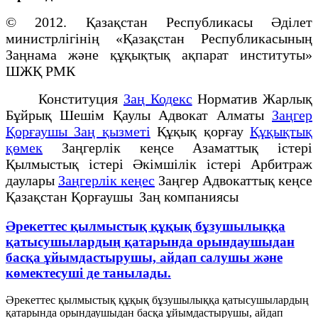
© 2012. Қазақстан Республикасы Әділет
министрлігінің «Қазақстан Республикасының
Заңнама және құқықтық ақпарат институты»
ШЖҚ РМК
Конституция
Заң Кодекс
Норматив Жарлық
Бұйрық Шешім Қаулы Адвокат Алматы
Заңгер
Қорғаушы Заң қызметі
Құқық қорғау
Құқықтық
қөмек
Заңгерлік кеңсе Азаматтық істері
Қылмыстық істері Әкімшілік істері Арбитраж
даулары
Заңгерлік кеңес
Заңгер Адвокаттық кеңсе
Қазақстан Қорғаушы Заң компаниясы
Әрекеттес қылмыстық құқық бұзушылыққа
қатысушылардың қатарында орындаушыдан
басқа ұйымдастырушы, айдап салушы және
көмектесуші де танылады.
Әрекеттес қылмыстық құқық бұзушылыққа қатысушылардың
қатарында орындаушыдан басқа ұйымдастырушы, айдап