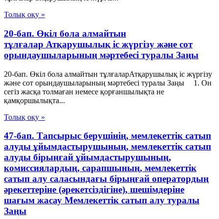
Толық оқу »
20-бап. Өкiл бола алмайтын
тұлғалар Атқарушылық iс жүргiзу және сот
орындаушыларының мәртебесi туралы Заңы
20-бап. Өкiл бола алмайтын тұлғаларАтқарушылық iс жүргiзу
және сот орындаушыларының мәртебесi туралы Заңы 1. Он
сегiз жасқа толмаған немесе қорғаншылықта не
қамқоршылықта...
Толық оқу »
47-бап. Тапсырыс берушінің, мемлекеттік сатып
алуды ұйымдастырушының, мемлекеттік сатып
алуды бірыңғай ұйымдастырушының,
комиссиялардың, сарапшының, мемлекеттік
сатып алу саласындағы бірыңғай оператордың
әрекеттеріне (әрекетсіздігіне), шешімдеріне
шағым жасау Мемлекеттiк сатып алу туралы
Заңы