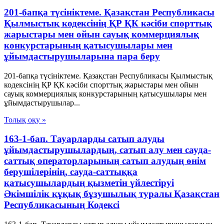
201-бапқа түсініктеме. Қазақстан Республикасы
Қылмыстық кодексінің ҚР ҚК кәсіби спорттық
жарыстары мен ойын сауық коммерциялық
конкурстарының қатысушылары мен
ұйымдастырушыларына пара беру
201-бапқа түсініктеме. Қазақстан Республикасы Қылмыстық
кодексінің ҚР ҚК кәсіби спорттық жарыстары мен ойын
сауық коммерциялық конкурстарының қатысушылары мен
ұйымдастырушылар...
Толық оқу »
163-1-бап. Тауарларды сатып алуды
ұйымдастырушылардың, сатып алу мен сауда-
саттық операторларының сатып алудың өнім
берушілерінің, сауда-саттыққа
қатысушылардың қызметін үйлестіруі
Әкімшілік құқық бұзушылық туралы Қазақстан
Республикасының Кодексі