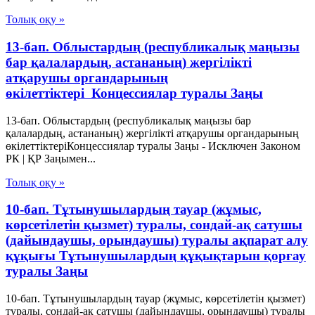
Толық оқу »
13-бап. Облыстардың (республикалық маңызы
бар қалалардың, астананың) жергiлiктi
атқарушы органдарының
өкiлеттiктерi Концессиялар туралы Заңы
13-бап. Облыстардың (республикалық маңызы бар
қалалардың, астананың) жергiлiктi атқарушы органдарының
өкiлеттiктерiКонцессиялар туралы Заңы - Исключен Законом
РК | ҚР Заңымен...
Толық оқу »
10-бап. Тұтынушылардың тауар (жұмыс,
көрсетілетін қызмет) туралы, сондай-ақ сатушы
(дайындаушы, орындаушы) туралы ақпарат алу
құқығы Тұтынушылардың құқықтарын қорғау
туралы Заңы
10-бап. Тұтынушылардың тауар (жұмыс, көрсетілетін қызмет)
туралы, сондай-ақ сатушы (дайындаушы, орындаушы) туралы