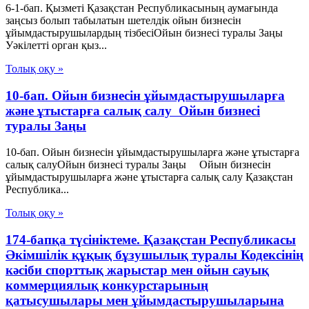
6-1-бап. Қызметі Қазақстан Республикасының аумағында
заңсыз болып табылатын шетелдік ойын бизнесін
ұйымдастырушылардың тізбесіОйын бизнесі туралы Заңы
Уәкілетті орган қыз...
Толық оқу »
10-бап. Ойын бизнесін ұйымдастырушыларға
және ұтыстарға салық салу Ойын бизнесі
туралы Заңы
10-бап. Ойын бизнесін ұйымдастырушыларға және ұтыстарға
салық салуОйын бизнесі туралы Заңы Ойын бизнесін
ұйымдастырушыларға және ұтыстарға салық салу Қазақстан
Республика...
Толық оқу »
174-бапқа түсініктеме. Қазақстан Республикасы
Әкімшілік құқық бұзушылық туралы Кодексінің
кәсіби спорттық жарыстар мен ойын сауық
коммерциялық конкурстарының
қатысушылары мен ұйымдастырушыларына