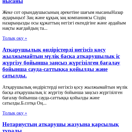
нысаны
Жеке сот орындаушысының әрекетіне шағым нысаныНазар
аударыңыз! Заң және құқық заң компаниясы Сіздің
назарыңызды осы құжаттың негізгі екендігіне және әрдайым
нақты жағдайдың та...
Толық оқу »
Атқарушылық өндірістерді негізсіз қосу
жылжымайтын мүлік басқа атқарушылық іс
жүргізу бойынша заңсыз жүргізілген бағалау
бойынша сауда-саттыққа қойылды және
сатылды.
Атқарушылық өндірістерді негізсіз қосу жылжымайтын мүлік
басқа атқарушылық іс жүргізу бойынша заңсыз жүргізілген
бағалау бойынша сауда-саттыққа қойылды және
сатылды.Б.сотқа Оң...
Толық оқу »
Нотариустың атқарушы жазуына қарсылық
туралы