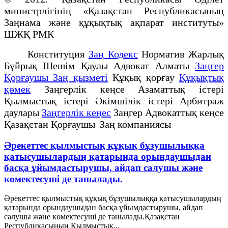
министрлігінің «Қазақстан Республикасының
Заңнама және құқықтық ақпарат институты»
ШЖҚ РМК
Конституция
Заң Кодекс
Норматив Жарлық
Бұйрық Шешім Қаулы Адвокат Алматы
Заңгер
Қорғаушы Заң қызметі
Құқық қорғау
Құқықтық
қөмек
Заңгерлік кеңсе Азаматтық істері
Қылмыстық істері Әкімшілік істері Арбитраж
даулары
Заңгерлік кеңес
Заңгер Адвокаттық кеңсе
Қазақстан Қорғаушы Заң компаниясы
Әрекеттес қылмыстық құқық бұзушылыққа
қатысушылардың қатарында орындаушыдан
басқа ұйымдастырушы, айдап салушы және
көмектесуші де танылады.
Әрекеттес қылмыстық құқық бұзушылыққа қатысушылардың
қатарында орындаушыдан басқа ұйымдастырушы, айдап
салушы және көмектесуші де танылады.Қазақстан
Республикасының Қылмыстық...