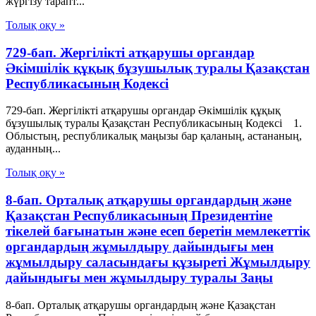
жүргiзу тарапт...
Толық оқу »
729-бап. Жергілікті атқарушы органдар
Әкімшілік құқық бұзушылық туралы Қазақстан
Республикасының Кодексі
729-бап. Жергілікті атқарушы органдар Әкімшілік құқық
бұзушылық туралы Қазақстан Республикасының Кодексі 1.
Облыстың, республикалық маңызы бар қаланың, астананың,
ауданның...
Толық оқу »
8-бап. Орталық атқарушы органдардың және
Қазақстан Республикасының Президентіне
тікелей бағынатын және есеп беретін мемлекеттік
органдардың жұмылдыру дайындығы мен
жұмылдыру саласындағы құзыреті Жұмылдыру
дайындығы мен жұмылдыру туралы Заңы
8-бап. Орталық атқарушы органдардың және Қазақстан