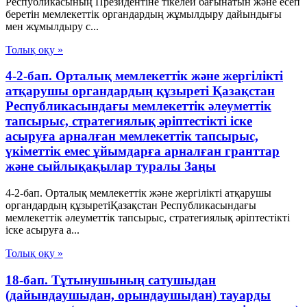
Республикасының Президентіне тікелей бағынатын және есеп
беретін мемлекеттік органдардың жұмылдыру дайындығы
мен жұмылдыру с...
Толық оқу »
4-2-бап. Орталық мемлекеттік және жергілікті
атқарушы органдардың құзыреті Қазақстан
Республикасындағы мемлекеттік әлеуметтік
тапсырыс, стратегиялық әріптестікті іске
асыруға арналған мемлекеттік тапсырыс,
үкіметтік емес ұйымдарға арналған гранттар
және сыйлықақылар туралы Заңы
4-2-бап. Орталық мемлекеттік және жергілікті атқарушы
органдардың құзыретіҚазақстан Республикасындағы
мемлекеттік әлеуметтік тапсырыс, стратегиялық әріптестікті
іске асыруға а...
Толық оқу »
18-бап. Тұтынушының сатушыдан
(дайындаушыдан, орындаушыдан) тауарды