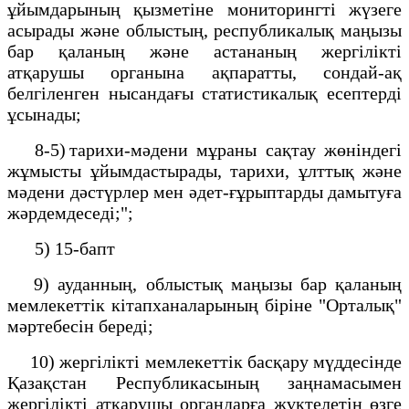
ұйымдарының қызметіне мониторингті жүзеге
асырады және облыстың, республикалық маңызы
бар қаланың және астананың жергілікті
атқарушы органына ақпаратты, сондай-ақ
белгіленген нысандағы статистикалық есептерді
ұсынады;
8-5) тарихи-мәдени мұраны сақтау жөніндегі
жұмысты ұйымдастырады, тарихи, ұлттық және
мәдени дәстүрлер мен әдет-ғұрыптарды дамытуға
жәрдемдеседі;";
5) 15-бапт
9) ауданның, облыстық маңызы бар қаланың
мемлекеттік кітапханаларының біріне "Орталық"
мәртебесін береді;
10) жергілікті мемлекеттік басқару мүддесінде
Қазақстан Республикасының заңнамасымен
жергілікті атқарушы органдарға жүктелетін өзге