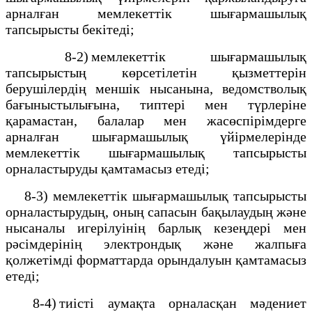
арналған мемлекеттік шығармашылық
тапсырысты бекітеді;
8-2) мемлекеттік шығармашылық
тапсырыстың көрсетілетін қызметтерін
берушілердің меншік нысанына, ведомстволық
бағыныстылығына, типтері мен түрлеріне
қарамастан, балалар мен жасөспірімдерге
арналған шығармашылық үйірмелерінде
мемлекеттік шығармашылық тапсырысты
орналастыруды қамтамасыз етеді;
8-3) мемлекеттік шығармашылық тапсырысты
орналастырудың, оның сапасын бақылаудың және
нысаналы игерілуінің барлық кезеңдері мен
рәсімдерінің электрондық және жалпыға
қолжетімді форматтарда орындалуын қамтамасыз
етеді;
8-4) тиісті аумақта орналасқан мәдениет