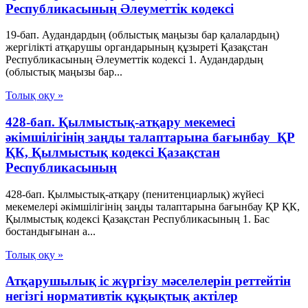
Республикасының Әлеуметтік кодексі
19-бап. Аудандардың (облыстық маңызы бар қалалардың)
жергілікті атқарушы органдарының құзыреті Қазақстан
Республикасының Әлеуметтік кодексі 1. Аудандардың
(облыстық маңызы бар...
Толық оқу »
428-бап. Қылмыстық-атқару мекемесі
әкімшілігінің заңды талаптарына бағынбау ҚР
ҚК, Қылмыстық кодексi Қазақстан
Республикасының
428-бап. Қылмыстық-атқару (пенитенциарлық) жүйесі
мекемелері әкімшілігінің заңды талаптарына бағынбау ҚР ҚК,
Қылмыстық кодексi Қазақстан Республикасының 1. Бас
бостандығынан а...
Толық оқу »
Атқарушылық іс жүргізу мәселелерін реттейтін
негізгі нормативтік құқықтық актілер