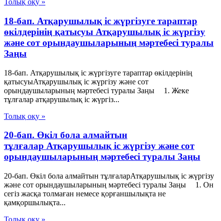
Толық оқу »
18-бап. Атқарушылық iс жүргiзуге тараптар
өкiлдерiнiң қатысуы Атқарушылық iс жүргiзу
және сот орындаушыларының мәртебесi туралы
Заңы
18-бап. Атқарушылық iс жүргiзуге тараптар өкiлдерiнiң
қатысуыАтқарушылық iс жүргiзу және сот
орындаушыларының мәртебесi туралы Заңы 1. Жеке
тұлғалар атқарушылық iс жүргiз...
Толық оқу »
20-бап. Өкiл бола алмайтын
тұлғалар Атқарушылық iс жүргiзу және сот
орындаушыларының мәртебесi туралы Заңы
20-бап. Өкiл бола алмайтын тұлғаларАтқарушылық iс жүргiзу
және сот орындаушыларының мәртебесi туралы Заңы 1. Он
сегiз жасқа толмаған немесе қорғаншылықта не
қамқоршылықта...
Толық оқу »