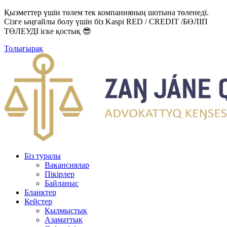
Қызметтер үшін төлем тек компанияның шотына төленеді.
Сізге ыңғайлы болу үшін біз Kaspi RED / CREDIT /БӨЛІП
ТӨЛЕУДІ іске қостық 😎
Толығырақ
Біз туралы
Вакансиялар
Пікірлер
Байланыс
Бланктер
Кейстер
Қылмыстық
Азаматтық