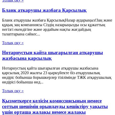
Толық оқу »
Бланк атқарушы жазбаға Қарсылық
Бланк атқарушы жазбаға ҚарсылықНазар аударыңыз!Заң және
құқық заң компаниясы Сіздің назарыңызды осы құжаттың
негізгі екендігіне және әрдайым нақты жағдайдың
талаптарына сәйкес...
Толық оқу »
Нотариустың қайта шығарылған атқарушы
жазбасына қарсылық
Нотариустың қайта шығарылған атқарушы жазбасына
қарсылық 2020 жылғы 23 қыркүйекте біз атқарушылық
өндіріс бойынша борышкерлер тізілімінде ТЖК атқарушылық
өндірісі бойынша өнд...
Толық оқу »
Қызметкерге келісім комиссиясының немесе
соттың шешімін орындауды кешіктіру уақыты
үшін орташа жалақы немесе жалақы