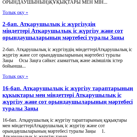
ОРЫНДАУШЫНЫҢ)ҚҰҚЫҚТАРЫ МЕН МІН...
Толық оқу »
2-бап. Атқарушылық iс жүргiзудің
мiндеттерi Атқарушылық iс жүргiзу және сот
орындаушыларының мәртебесi туралы Заңы
2-бап. Атқарушылық iс жүргiзудің мiндеттерiАтқарушылық iс
жүргiзу және сот орындаушыларының мәртебесi туралы
Заңы Осы Заңға сәйкес азаматтық және әкiмшiлiк iстер
бойынша...
Толық оқу »
16-бап. Атқарушылық iс жүргiзу тараптарының
құқықтары мен мiндеттерi Атқарушылық iс
жүргiзу және сот орындаушыларының мәртебесi
туралы Заңы
16-бап. Атқарушылық iс жүргiзу тараптарының құқықтары
мен мiндеттерiАтқарушылық iс жүргiзу және сот
орындаушыларының мәртебесi туралы Заңы 1.
Атқарушылық iс жүргiзу тарап...