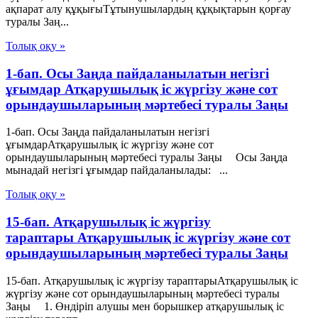
ақпарат алу құқығыТұтынушылардың құқықтарын қорғау
туралы Заң...
Толық оқу »
1-бап. Осы Заңда пайдаланылатын негізгі
ұғымдар Атқарушылық iс жүргiзу және сот
орындаушыларының мәртебесi туралы Заңы
1-бап. Осы Заңда пайдаланылатын негізгі
ұғымдарАтқарушылық iс жүргiзу және сот
орындаушыларының мәртебесi туралы Заңы Осы Заңда
мынадай негізгі ұғымдар пайдаланылады: ...
Толық оқу »
15-бап. Атқарушылық iс жүргiзу
тараптары Атқарушылық iс жүргiзу және сот
орындаушыларының мәртебесi туралы Заңы
15-бап. Атқарушылық iс жүргiзу тараптарыАтқарушылық iс
жүргiзу және сот орындаушыларының мәртебесi туралы
Заңы 1. Өндiрiп алушы мен борышкер атқарушылық iс