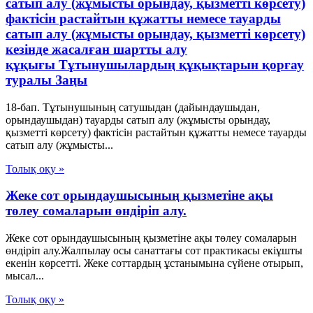
сатып алу (жұмысты орындау, қызметті көрсету)
фактісін растайтын құжатты немесе тауарды
сатып алу (жұмысты орындау, қызметті көрсету)
кезінде жасалған шартты алу
құқығы Тұтынушылардың құқықтарын қорғау
туралы Заңы
18-бап. Тұтынушының сатушыдан (дайындаушыдан,
орындаушыдан) тауарды сатып алу (жұмысты орындау,
қызметті көрсету) фактісін растайтын құжатты немесе тауарды
сатып алу (жұмысты...
Толық оқу »
Жеке сот орындаушысының қызметіне ақы
төлеу сомаларын өндіріп алу.
Жеке сот орындаушысының қызметіне ақы төлеу сомаларын
өндіріп алу.Жалпылау осы санаттағы сот практикасы екіұшты
екенін көрсетті. Жеке соттардың ұстанымына сүйене отырып,
мысал...
Толық оқу »