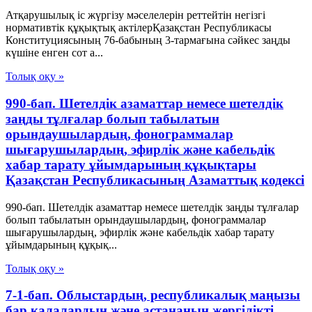
Атқарушылық іс жүргізу мәселелерін реттейтін негізгі
нормативтік құқықтық актілерҚазақстан Республикасы
Конституциясының 76-бабының 3-тармағына сәйкес заңды
күшіне енген сот а...
Толық оқу »
990-бап. Шетелдiк азаматтар немесе шетелдiк
заңды тұлғалар болып табылатын
орындаушылардың, фонограммалар
шығарушылардың, эфирлiк және кабельдік
хабар тарату ұйымдарының құқықтары
Қазақстан Республикасының Азаматтық кодексi
990-бап. Шетелдiк азаматтар немесе шетелдiк заңды тұлғалар
болып табылатын орындаушылардың, фонограммалар
шығарушылардың, эфирлiк және кабельдік хабар тарату
ұйымдарының құқық...
Толық оқу »
7-1-бап. Облыстардың, республикалық маңызы
бар қалалардың және астананың жергілікті