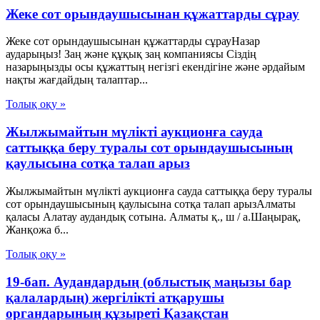
Жеке сот орындаушысынан құжаттарды сұрау
Жеке сот орындаушысынан құжаттарды сұрауНазар
аударыңыз! Заң және құқық заң компаниясы Сіздің
назарыңызды осы құжаттың негізгі екендігіне және әрдайым
нақты жағдайдың талаптар...
Толық оқу »
Жылжымайтын мүлікті аукционға сауда
саттыққа беру туралы сот орындаушысының
қаулысына сотқа талап арыз
Жылжымайтын мүлікті аукционға сауда саттыққа беру туралы
сот орындаушысының қаулысына сотқа талап арызАлматы
қаласы Алатау аудандық сотына. Алматы қ., ш / а.Шаңырақ,
Жанқожа б...
Толық оқу »
19-бап. Аудандардың (облыстық маңызы бар
қалалардың) жергілікті атқарушы
органдарының құзыреті Қазақстан