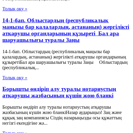
Толық оқу »
14-1-бап. Облыстардың (республикалық
маңызы бар қалалардың, астананың) жергілікті
атқарушы органдарының құзыреті Бал ара
шаруашылығы туралы Заңы
14-1-бап. Облыстардың (республикалық маңызы бар
қалалардың, астананың) жергілікті атқарушы органдарының
құзыретіБал ара шаруашылығы туралы Заңы Облыстардың
(республикалық...
Толық оқу »
Борышты өндіріп алу туралы нотариустың
атқарушы жазбасының күшін жою бланкі
Борышты өндіріп алу туралы нотариустың атқарушы
жазбасының күшін жою бланкіНазар аударыңыз! Заң және
құқық заң компаниясы Сіздің назарыңызды осы құжаттың
негізгі екендігіне жә...