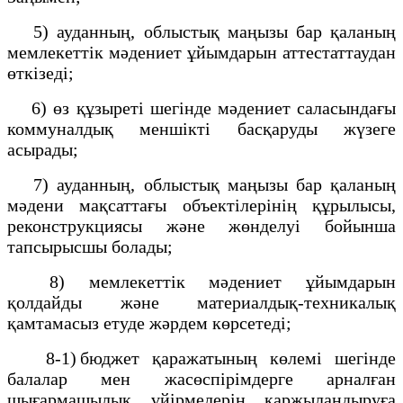
5) ауданның, облыстық маңызы бар қаланың
мемлекеттік мәдениет ұйымдарын аттестаттаудан
өткізеді;
6) өз құзыреті шегінде мәдениет саласындағы
коммуналдық меншікті басқаруды жүзеге
асырады;
7) ауданның, облыстық маңызы бар қаланың
мәдени мақсаттағы объектілерінің құрылысы,
реконструкциясы және жөнделуі бойынша
тапсырысшы болады;
8) мемлекеттік мәдениет ұйымдарын
қолдайды және материалдық-техникалық
қамтамасыз етуде жәрдем көрсетеді;
8-1) бюджет қаражатының көлемі шегінде
балалар мен жасөспірімдерге арналған
шығармашылық үйірмелерін қаржыландыруға