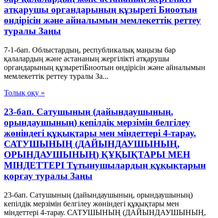
атқарушы органдарының құзыреті Биоотын
өндірісін және айналымын мемлекеттік реттеу
туралы Заңы
7-1-бап. Облыстардың, республикалық маңызы бар
қалалардың және астананың жергілікті атқарушы
органдарының құзыретіБиоотын өндірісін және айналымын
мемлекеттік реттеу туралы За...
Толық оқу »
23-бап. Сатушының (дайындаушының,
орындаушының) кепілдік мерзімін белгілеу
жөніндегі құқықтары мен міндеттері 4-тарау.
САТУШЫНЫҢ (ДАЙЫНДАУШЫНЫҢ,
ОРЫНДАУШЫНЫҢ) ҚҰҚЫҚТАРЫ МЕН
МІНДЕТТЕРІ Тұтынушылардың құқықтарын
қорғау туралы Заңы
23-бап. Сатушының (дайындаушының, орындаушының)
кепілдік мерзімін белгілеу жөніндегі құқықтары мен
міндеттері 4-тарау. САТУШЫНЫҢ (ДАЙЫНДАУШЫНЫҢ,