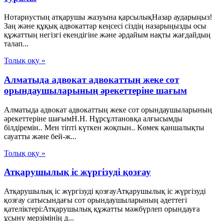
Нотариустың атқарушы жазуына қарсылықНазар аударыңыз!
Заң және құқық адвокаттар кеңсесі сіздің назарыңызды осы
құжаттың негізгі екендігіне және әрдайым нақты жағдайдың
талап...
Толық оқу »
Алматыда адвокат адвокаттың жеке сот
орындаушыларының әрекеттеріне шағым
Алматыда адвокат адвокаттың жеке сот орындаушыларының
әрекеттеріне шағымН.Н. Нұрсұлтановқа алғысымды
білдіремін.. Мен тіпті күткен жоқпын.. Көмек қаншалықты
сауатты және бей-ж...
Толық оқу »
Атқарушылық іс жүргізуді қозғау
Атқарушылық іс жүргізуді қозғауАтқарушылық іс жүргізуді
қозғау сатысындағы сот орындаушыларының әдеттегі
қателіктері:Атқарушылық құжатты мәжбүрлеп орындауға
ұсыну мерзімінің д...