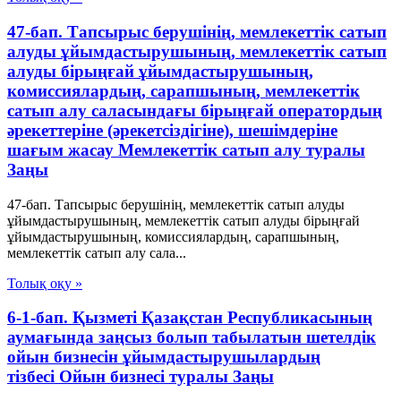
47-бап. Тапсырыс берушінің, мемлекеттік сатып
алуды ұйымдастырушының, мемлекеттік сатып
алуды бірыңғай ұйымдастырушының,
комиссиялардың, сарапшының, мемлекеттік
сатып алу саласындағы бірыңғай оператордың
әрекеттеріне (әрекетсіздігіне), шешімдеріне
шағым жасау Мемлекеттiк сатып алу туралы
Заңы
47-бап. Тапсырыс берушінің, мемлекеттік сатып алуды
ұйымдастырушының, мемлекеттік сатып алуды бірыңғай
ұйымдастырушының, комиссиялардың, сарапшының,
мемлекеттік сатып алу сала...
Толық оқу »
6-1-бап. Қызметі Қазақстан Республикасының
аумағында заңсыз болып табылатын шетелдік
ойын бизнесін ұйымдастырушылардың
тізбесі Ойын бизнесі туралы Заңы