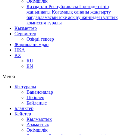
Әкімшілік
Қазақстан Республикасы Президентінің
жанындағы Қоғамдық сананы жаңғырту
бағдарламасын іске асыру жөніндегі ұлттық
комиссия туралы
Қызметтер
Сервистер
Өзіңді тексер
Жарияланымдар
НҚА
KZ
RU
EN
Меню
Біз туралы
Вакансиялар
Пікірлер
Байланыс
Бланктер
Кейстер
Қылмыстық
Азаматтық
Әкімшілік