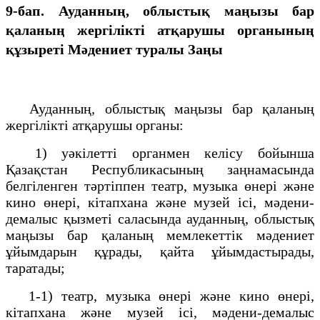
9-бап. Ауданның, облыстық маңызы бар
қаланың жергілікті атқарушы органының
құзыреті
Мәдениет туралы Заңы
Ауданның, облыстық маңызы бар қаланың
жергілікті атқарушы органы:
1) уәкілетті органмен келісу бойынша
Қазақстан Республикасының заңнамасында
белгіленген тәртіппен театр, музыка өнері және
кино өнері, кітапхана және музей ісі, мәдени-
демалыс қызметі саласында ауданның, облыстық
маңызы бар қаланың мемлекеттік мәдениет
ұйымдарын құрады, қайта ұйымдастырады,
таратады;
1-1) театр, музыка өнері және кино өнері,
кітапхана және музей ісі, мәдени-демалыс