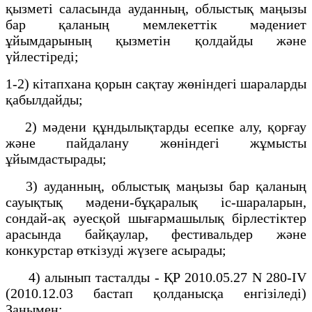
қызметі саласында ауданның, облыстық маңызы
бар қаланың мемлекеттік мәдениет
ұйымдарының қызметін қолдайды және
үйлестіреді;
1-2) кітапхана қорын сақтау жөніндегі шараларды
қабылдайды;
2) мәдени құндылықтарды есепке алу, қорғау
және пайдалану жөніндегі жұмысты
ұйымдастырады;
3) ауданның, облыстық маңызы бар қаланың
сауықтық мәдени-бұқаралық іс-шараларын,
сондай-ақ әуесқой шығармашылық бірлестіктер
арасында байқаулар, фестивальдер және
конкурстар өткізуді жүзеге асырады;
4) алынып тасталды - ҚР 2010.05.27 N 280-IV
(2010.12.03 бастап қолданысқа енгізіледі)
Заңымен;