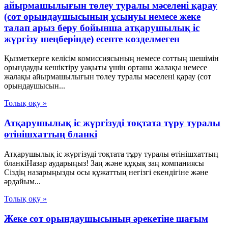
айырмашылығын төлеу туралы мәселені қарау
(сот орындаушысының ұсынуы немесе жеке
талап арыз беру бойынша атқарушылық іс
жүргізу шеңберінде) есепте көзделмеген
Қызметкерге келісім комиссиясының немесе соттың шешімін
орындауды кешіктіру уақыты үшін орташа жалақы немесе
жалақы айырмашылығын төлеу туралы мәселені қарау (сот
орындаушысын...
Толық оқу »
Атқарушылық іс жүргізуді тоқтата тұру туралы
өтінішхаттың бланкі
Атқарушылық іс жүргізуді тоқтата тұру туралы өтінішхаттың
бланкіНазар аударыңыз! Заң және құқық заң компаниясы
Сіздің назарыңызды осы құжаттың негізгі екендігіне және
әрдайым...
Толық оқу »
Жеке сот орындаушысының әрекетіне шағым