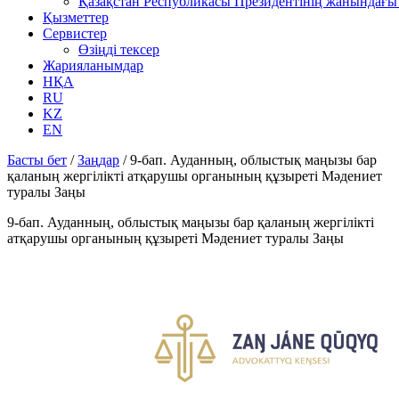
Қазақстан Республикасы Президентінің жанындағы 
Қызметтер
Сервистер
Өзіңді тексер
Жарияланымдар
НҚА
RU
KZ
EN
Басты бет
/
Заңдар
/
9-бап. Ауданның, облыстық маңызы бар
қаланың жергілікті атқарушы органының құзыреті Мәдениет
туралы Заңы
9-бап. Ауданның, облыстық маңызы бар қаланың жергілікті
атқарушы органының құзыреті Мәдениет туралы Заңы