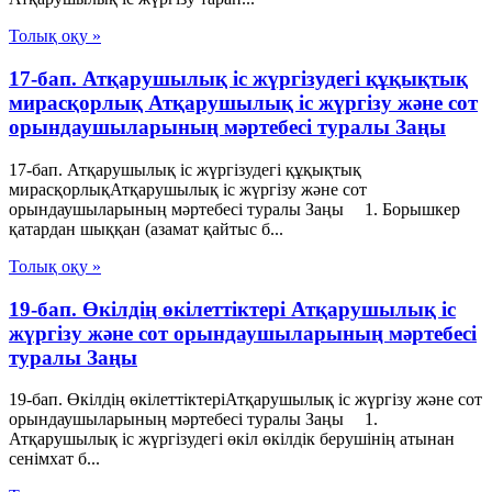
Толық оқу »
17-бап. Атқарушылық iс жүргiзудегi құқықтық
мирасқорлық Атқарушылық iс жүргiзу және сот
орындаушыларының мәртебесi туралы Заңы
17-бап. Атқарушылық iс жүргiзудегi құқықтық
мирасқорлықАтқарушылық iс жүргiзу және сот
орындаушыларының мәртебесi туралы Заңы 1. Борышкер
қатардан шыққан (азамат қайтыс б...
Толық оқу »
19-бап. Өкiлдiң өкiлеттiктерi Атқарушылық iс
жүргiзу және сот орындаушыларының мәртебесi
туралы Заңы
19-бап. Өкiлдiң өкiлеттiктерiАтқарушылық iс жүргiзу және сот
орындаушыларының мәртебесi туралы Заңы 1.
Атқарушылық іс жүргізудегі өкіл өкілдік берушінің атынан
сенімхат б...