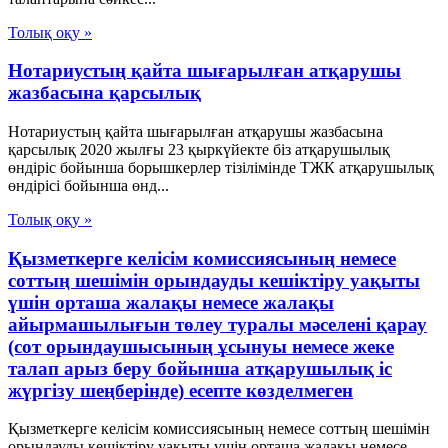
Толық оқу »
Нотариустың қайта шығарылған атқарушы
жазбасына қарсылық
Нотариустың қайта шығарылған атқарушы жазбасына
қарсылық 2020 жылғы 23 қыркүйекте біз атқарушылық
өндіріс бойынша борышкерлер тізілімінде ТЖК атқарушылық
өндірісі бойынша өнд...
Толық оқу »
Қызметкерге келісім комиссиясының немесе
соттың шешімін орындауды кешіктіру уақыты
үшін орташа жалақы немесе жалақы
айырмашылығын төлеу туралы мәселені қарау
(сот орындаушысының ұсынуы немесе жеке
талап арыз беру бойынша атқарушылық іс
жүргізу шеңберінде) есепте көзделмеген
Қызметкерге келісім комиссиясының немесе соттың шешімін
орындауды кешіктіру уақыты үшін орташа жалақы немесе