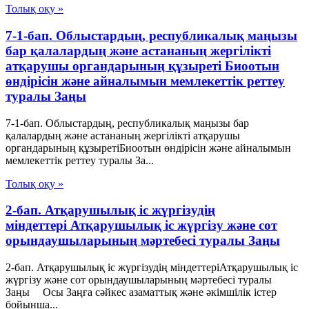
Толық оқу »
7-1-бап. Облыстардың, республикалық маңызы
бар қалалардың және астананың жергілікті
атқарушы органдарының құзыреті Биоотын
өндірісін және айналымын мемлекеттік реттеу
туралы Заңы
7-1-бап. Облыстардың, республикалық маңызы бар
қалалардың және астананың жергілікті атқарушы
органдарының құзыретіБиоотын өндірісін және айналымын
мемлекеттік реттеу туралы За...
Толық оқу »
2-бап. Атқарушылық iс жүргiзудің
мiндеттерi Атқарушылық iс жүргiзу және сот
орындаушыларының мәртебесi туралы Заңы
2-бап. Атқарушылық iс жүргiзудің мiндеттерiАтқарушылық iс
жүргiзу және сот орындаушыларының мәртебесi туралы
Заңы Осы Заңға сәйкес азаматтық және әкiмшiлiк iстер
бойынша...