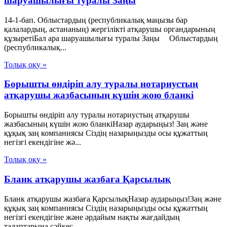
шаруашылығы туралы Заңы
14-1-бап. Облыстардың (республикалық маңызы бар
қалалардың, астананың) жергілікті атқарушы органдарының
құзыретіБал ара шаруашылығы туралы Заңы Облыстардың
(республикалық...
Толық оқу »
Борышты өндіріп алу туралы нотариустың
атқарушы жазбасының күшін жою бланкі
Борышты өндіріп алу туралы нотариустың атқарушы
жазбасының күшін жою бланкіНазар аударыңыз! Заң және
құқық заң компаниясы Сіздің назарыңызды осы құжаттың
негізгі екендігіне жә...
Толық оқу »
Бланк атқарушы жазбаға Қарсылық
Бланк атқарушы жазбаға ҚарсылықНазар аударыңыз!Заң және
құқық заң компаниясы Сіздің назарыңызды осы құжаттың
негізгі екендігіне және әрдайым нақты жағдайдың
талаптарына сәйкес...