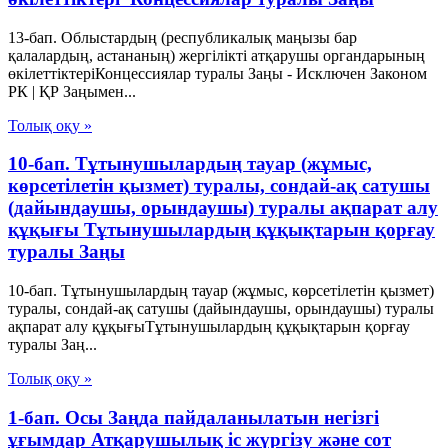
13-бап. Облыстардың (республикалық маңызы бар
қалалардың, астананың) жергiлiктi атқарушы органдарының
өкiлеттiктерiКонцессиялар туралы Заңы - Исключен Законом
РК | ҚР Заңымен...
Толық оқу »
10-бап. Тұтынушылардың тауар (жұмыс,
көрсетілетін қызмет) туралы, сондай-ақ сатушы
(дайындаушы, орындаушы) туралы ақпарат алу
құқығы Тұтынушылардың құқықтарын қорғау
туралы Заңы
10-бап. Тұтынушылардың тауар (жұмыс, көрсетілетін қызмет)
туралы, сондай-ақ сатушы (дайындаушы, орындаушы) туралы
ақпарат алу құқығыТұтынушылардың құқықтарын қорғау
туралы Заң...
Толық оқу »
1-бап. Осы Заңда пайдаланылатын негізгі
ұғымдар Атқарушылық iс жүргiзу және сот