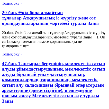
Толық оқу »
20-бап. Өкiл бола алмайтын
тұлғалар Атқарушылық iс жүргiзу және сот
орындаушыларының мәртебесi туралы Заңы
20-бап. Өкiл бола алмайтын тұлғаларАтқарушылық iс жүргiзу
және сот орындаушыларының мәртебесi туралы Заңы 1. Он
сегiз жасқа толмаған немесе қорғаншылықта не
қамқоршылықта...
Толық оқу »
47-бап. Тапсырыс берушінің, мемлекеттік сатып
алуды ұйымдастырушының, мемлекеттік сатып
алуды бірыңғай ұйымдастырушының,
комиссиялардың, сарапшының, мемлекеттік
сатып алу саласындағы бірыңғай оператордың
әрекеттеріне (әрекетсіздігіне), шешімдеріне
шағым жасау Мемлекеттiк сатып алу туралы
Заңы