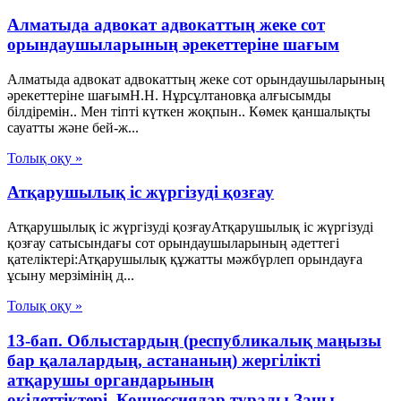
Алматыда адвокат адвокаттың жеке сот
орындаушыларының әрекеттеріне шағым
Алматыда адвокат адвокаттың жеке сот орындаушыларының
әрекеттеріне шағымН.Н. Нұрсұлтановқа алғысымды
білдіремін.. Мен тіпті күткен жоқпын.. Көмек қаншалықты
сауатты және бей-ж...
Толық оқу »
Атқарушылық іс жүргізуді қозғау
Атқарушылық іс жүргізуді қозғауАтқарушылық іс жүргізуді
қозғау сатысындағы сот орындаушыларының әдеттегі
қателіктері:Атқарушылық құжатты мәжбүрлеп орындауға
ұсыну мерзімінің д...
Толық оқу »
13-бап. Облыстардың (республикалық маңызы
бар қалалардың, астананың) жергiлiктi
атқарушы органдарының
өкiлеттiктерi Концессиялар туралы Заңы