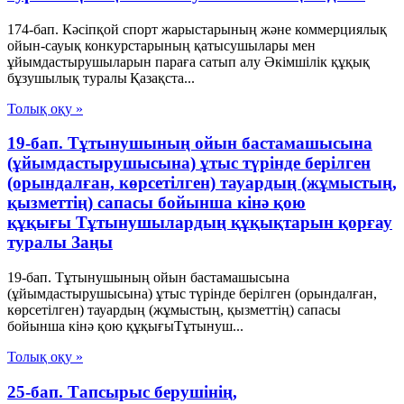
174-бап. Кәсіпқой спорт жарыстарының және коммерциялық
ойын-сауық конкурстарының қатысушылары мен
ұйымдастырушыларын параға сатып алу Әкімшілік құқық
бұзушылық туралы Қазақста...
Толық оқу »
19-бап. Тұтынушының ойын бастамашысына
(ұйымдастырушысына) ұтыс түрінде берілген
(орындалған, көрсетілген) тауардың (жұмыстың,
қызметтің) сапасы бойынша кінә қою
құқығы Тұтынушылардың құқықтарын қорғау
туралы Заңы
19-бап. Тұтынушының ойын бастамашысына
(ұйымдастырушысына) ұтыс түрінде берілген (орындалған,
көрсетілген) тауардың (жұмыстың, қызметтің) сапасы
бойынша кінә қою құқығыТұтынуш...
Толық оқу »
25-бап. Тапсырыс берушінің,