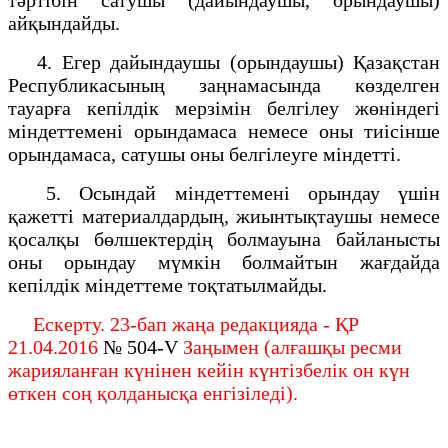
айқындайды.
4. Егер дайындаушы (орындаушы) Қазақстан
Республикасының заңнамасында көзделген
тауарға кепілдік мерзімін белгілеу жөніндегі
міндеттемені орындамаса немесе оны тиісінше
орындамаса, сатушы оны белгілеуге міндетті.
5. Осындай міндеттемені орындау үшін
қажетті материалдардың, жиынтықтаушы немесе
қосалқы бөлшектердің болмауына байланысты
оны орындау мүмкін болмайтын жағдайда
кепілдік міндеттеме тоқтатылмайды.
Ескерту. 23-бап жаңа редакцияда - ҚР
21.04.2016
№ 504-V
Заңымен (алғашқы ресми
жарияланған күнінен кейін күнтізбелік он күн
өткен соң қолданысқа енгізіледі).