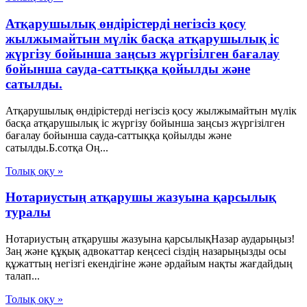
Атқарушылық өндірістерді негізсіз қосу
жылжымайтын мүлік басқа атқарушылық іс
жүргізу бойынша заңсыз жүргізілген бағалау
бойынша сауда-саттыққа қойылды және
сатылды.
Атқарушылық өндірістерді негізсіз қосу жылжымайтын мүлік
басқа атқарушылық іс жүргізу бойынша заңсыз жүргізілген
бағалау бойынша сауда-саттыққа қойылды және
сатылды.Б.сотқа Оң...
Толық оқу »
Нотариустың атқарушы жазуына қарсылық
туралы
Нотариустың атқарушы жазуына қарсылықНазар аударыңыз!
Заң және құқық адвокаттар кеңсесі сіздің назарыңызды осы
құжаттың негізгі екендігіне және әрдайым нақты жағдайдың
талап...
Толық оқу »