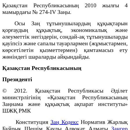
Қазақстан Республикасының 2010 жылғы 4
мамырдағы № 274-IV Заңы.
Осы Заң тұтынушылардың құқықтарын
қорғаудың құқықтық, экономикалық және
әлеуметтік негіздерін, сондай-ақ тұтынушыларды
қауіпсіз және сапалы тауарлармен (жұмыстармен,
көрсетілетін қызметтермен) қамтамасыз ету
жөніндегі шараларды айқындайды.
Қазақстан Республикасының
Президенті
© 2012. Қазақстан Республикасы Әділет
министрлігінің «Қазақстан Республикасының
Заңнама және құқықтық ақпарат институты»
ШЖҚ РМК
Конституция
Заң Кодекс
Норматив Жарлық
Бұйрық Шешім Қаулы Адвокат Алматы
Заңгер