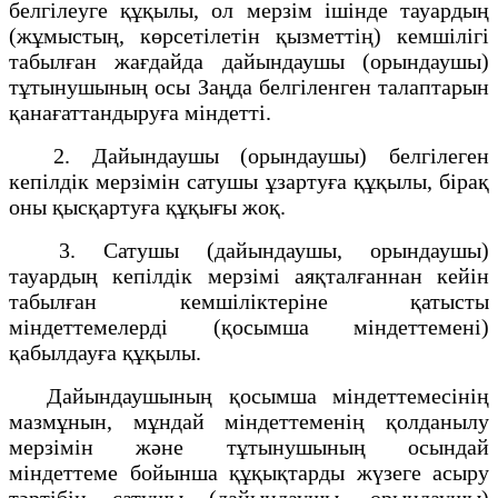
белгілеуге құқылы, ол мерзім ішінде тауардың
(жұмыстың, көрсетілетін қызметтің) кемшілігі
табылған жағдайда дайындаушы (орындаушы)
тұтынушының осы Заңда белгіленген талаптарын
қанағаттандыруға міндетті.
2. Дайындаушы (орындаушы) белгілеген
кепілдік мерзімін сатушы ұзартуға құқылы, бірақ
оны қысқартуға құқығы жоқ.
3. Сатушы (дайындаушы, орындаушы)
тауардың кепілдік мерзімі аяқталғаннан кейін
табылған кемшіліктеріне қатысты
міндеттемелерді (қосымша міндеттемені)
қабылдауға құқылы.
Дайындаушының қосымша міндеттемесінің
мазмұнын, мұндай міндеттеменің қолданылу
мерзімін және тұтынушының осындай
міндеттеме бойынша құқықтарды жүзеге асыру
тәртібін сатушы (дайындаушы, орындаушы)