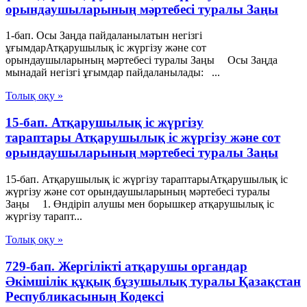
орындаушыларының мәртебесi туралы Заңы
1-бап. Осы Заңда пайдаланылатын негізгі
ұғымдарАтқарушылық iс жүргiзу және сот
орындаушыларының мәртебесi туралы Заңы Осы Заңда
мынадай негізгі ұғымдар пайдаланылады: ...
Толық оқу »
15-бап. Атқарушылық iс жүргiзу
тараптары Атқарушылық iс жүргiзу және сот
орындаушыларының мәртебесi туралы Заңы
15-бап. Атқарушылық iс жүргiзу тараптарыАтқарушылық iс
жүргiзу және сот орындаушыларының мәртебесi туралы
Заңы 1. Өндiрiп алушы мен борышкер атқарушылық iс
жүргiзу тарапт...
Толық оқу »
729-бап. Жергілікті атқарушы органдар
Әкімшілік құқық бұзушылық туралы Қазақстан
Республикасының Кодексі