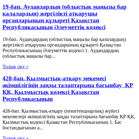
19-бап. Аудандардың (облыстық маңызы бар
қалалардың) жергілікті атқарушы
органдарының құзыреті Қазақстан
Республикасының Әлеуметтік кодексі
19-бап. Аудандардың (облыстық маңызы бар қалалардың)
жергілікті атқарушы органдарының құзыреті Қазақстан
Республикасының Әлеуметтік кодексі 1. Аудандардың
(облыстық маңызы бар...
Толық оқу »
428-бап. Қылмыстық-атқару мекемесі
әкімшілігінің заңды талаптарына бағынбау ҚР
ҚК, Қылмыстық кодексi Қазақстан
Республикасының
428-бап. Қылмыстық-атқару (пенитенциарлық) жүйесі
мекемелері әкімшілігінің заңды талаптарына бағынбау ҚР ҚК,
Қылмыстық кодексi Қазақстан Республикасының 1. Бас
бостандығынан а...
Толық оқу »