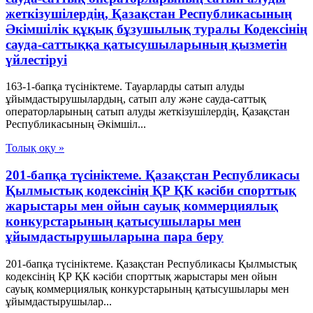
жеткізушілердің, Қазақстан Республикасының
Әкімшілік құқық бұзушылық туралы Кодексінің
сауда-саттыққа қатысушыларының қызметін
үйлестіруі
163-1-бапқа түсініктеме. Тауарларды сатып алуды
ұйымдастырушылардың, сатып алу және сауда-саттық
операторларының сатып алуды жеткізушілердің, Қазақстан
Республикасының Әкімшіл...
Толық оқу »
201-бапқа түсініктеме. Қазақстан Республикасы
Қылмыстық кодексінің ҚР ҚК кәсіби спорттық
жарыстары мен ойын сауық коммерциялық
конкурстарының қатысушылары мен
ұйымдастырушыларына пара беру
201-бапқа түсініктеме. Қазақстан Республикасы Қылмыстық
кодексінің ҚР ҚК кәсіби спорттық жарыстары мен ойын
сауық коммерциялық конкурстарының қатысушылары мен
ұйымдастырушылар...