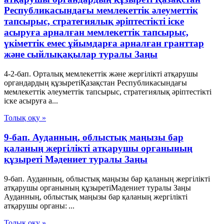
Республикасындағы мемлекеттік әлеуметтік
тапсырыс, стратегиялық әріптестікті іске
асыруға арналған мемлекеттік тапсырыс,
үкіметтік емес ұйымдарға арналған гранттар
және сыйлықақылар туралы Заңы
4-2-бап. Орталық мемлекеттік және жергілікті атқарушы
органдардың құзыретіҚазақстан Республикасындағы
мемлекеттік әлеуметтік тапсырыс, стратегиялық әріптестікті
іске асыруға а...
Толық оқу »
9-бап. Ауданның, облыстық маңызы бар
қаланың жергілікті атқарушы органының
құзыреті Мәдениет туралы Заңы
9-бап. Ауданның, облыстық маңызы бар қаланың жергілікті
атқарушы органының құзыретіМәдениет туралы Заңы
Ауданның, облыстық маңызы бар қаланың жергілікті
атқарушы органы: ...
Толық оқу »