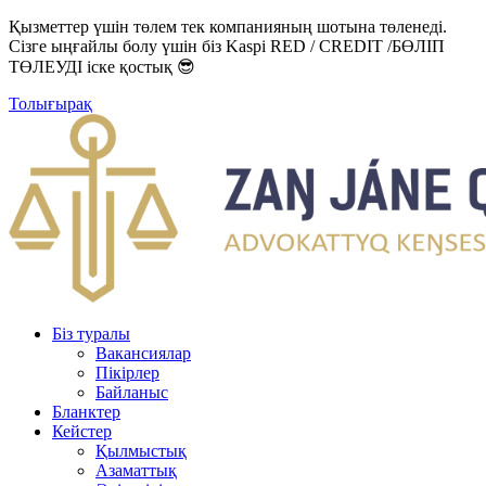
Қызметтер үшін төлем тек компанияның шотына төленеді.
Сізге ыңғайлы болу үшін біз Kaspi RED / CREDIT /БӨЛІП
ТӨЛЕУДІ іске қостық 😎
Толығырақ
Біз туралы
Вакансиялар
Пікірлер
Байланыс
Бланктер
Кейстер
Қылмыстық
Азаматтық