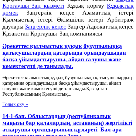
Қорғаушы Заң қызметі
Құқық қорғау
Құқықтық
қөмек
Заңгерлік кеңсе Азаматтық істері
Қылмыстық істері Әкімшілік істері Арбитраж
даулары
Заңгерлік кеңес
Заңгер Адвокаттық кеңсе
Қазақстан Қорғаушы Заң компаниясы
Әрекеттес қылмыстық құқық бұзушылыққа
қатысушылардың қатарында орындаушыдан
басқа ұйымдастырушы, айдап салушы және
көмектесуші де танылады.
Әрекеттес қылмыстық құқық бұзушылыққа қатысушылардың
қатарында орындаушыдан басқа ұйымдастырушы, айдап
салушы және көмектесуші де танылады.Қазақстан
Республикасының Қылмыстық...
Толық оқу »
14-1-бап. Облыстардың (республикалық
маңызы бар қалалардың, астананың) жергілікті
атқарушы органдарының құзыреті Бал ара