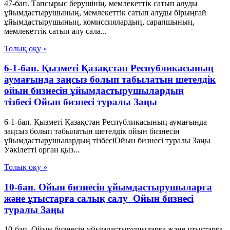
47-бап. Тапсырыс берушінің, мемлекеттік сатып алуды
ұйымдастырушының, мемлекеттік сатып алуды бірыңғай
ұйымдастырушының, комиссиялардың, сарапшының,
мемлекеттік сатып алу сала...
Толық оқу »
6-1-бап. Қызметі Қазақстан Республикасының
аумағында заңсыз болып табылатын шетелдік
ойын бизнесін ұйымдастырушылардың
тізбесі Ойын бизнесі туралы Заңы
6-1-бап. Қызметі Қазақстан Республикасының аумағында
заңсыз болып табылатын шетелдік ойын бизнесін
ұйымдастырушылардың тізбесіОйын бизнесі туралы Заңы
Уәкілетті орган қыз...
Толық оқу »
10-бап. Ойын бизнесін ұйымдастырушыларға
және ұтыстарға салық салу Ойын бизнесі
туралы Заңы
10-бап. Ойын бизнесін ұйымдастырушыларға және ұтыстарға