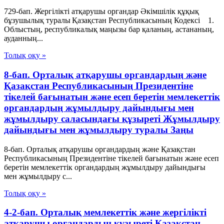
729-бап. Жергілікті атқарушы органдар Әкімшілік құқық
бұзушылық туралы Қазақстан Республикасының Кодексі 1.
Облыстың, республикалық маңызы бар қаланың, астананың,
ауданның...
Толық оқу »
8-бап. Орталық атқарушы органдардың және
Қазақстан Республикасының Президентіне
тікелей бағынатын және есеп беретін мемлекеттік
органдардың жұмылдыру дайындығы мен
жұмылдыру саласындағы құзыреті Жұмылдыру
дайындығы мен жұмылдыру туралы Заңы
8-бап. Орталық атқарушы органдардың және Қазақстан
Республикасының Президентіне тікелей бағынатын және есеп
беретін мемлекеттік органдардың жұмылдыру дайындығы
мен жұмылдыру с...
Толық оқу »
4-2-бап. Орталық мемлекеттік және жергілікті
атқарушы органдардың құзыреті Қазақстан