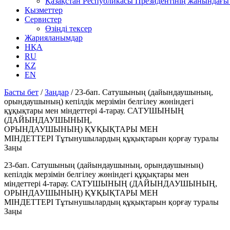
Қазақстан Республикасы Президентінің жанындағы 
Қызметтер
Сервистер
Өзіңді тексер
Жарияланымдар
НҚА
RU
KZ
EN
Басты бет
/
Заңдар
/
23-бап. Сатушының (дайындаушының,
орындаушының) кепілдік мерзімін белгілеу жөніндегі
құқықтары мен міндеттері 4-тарау. САТУШЫНЫҢ
(ДАЙЫНДАУШЫНЫҢ,
ОРЫНДАУШЫНЫҢ) ҚҰҚЫҚТАРЫ МЕН
МІНДЕТТЕРІ Тұтынушылардың құқықтарын қорғау туралы
Заңы
23-бап. Сатушының (дайындаушының, орындаушының)
кепілдік мерзімін белгілеу жөніндегі құқықтары мен
міндеттері 4-тарау. САТУШЫНЫҢ (ДАЙЫНДАУШЫНЫҢ,
ОРЫНДАУШЫНЫҢ) ҚҰҚЫҚТАРЫ МЕН
МІНДЕТТЕРІ Тұтынушылардың құқықтарын қорғау туралы
Заңы