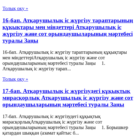
Толық оқу »
16-бап. Атқарушылық iс жүргiзу тараптарының
құқықтары мен мiндеттерi Атқарушылық iс
жүргiзу және сот орындаушыларының мәртебесi
туралы Заңы
16-бап. Атқарушылық iс жүргiзу тараптарының құқықтары
мен мiндеттерiАтқарушылық iс жүргiзу және сот
орындаушыларының мәртебесi туралы Заңы 1.
Атқарушылық iс жүргiзу тарап...
Толық оқу »
17-бап. Атқарушылық iс жүргiзудегi құқықтық
мирасқорлық Атқарушылық iс жүргiзу және сот
орындаушыларының мәртебесi туралы Заңы
17-бап. Атқарушылық iс жүргiзудегi құқықтық
мирасқорлықАтқарушылық iс жүргiзу және сот
орындаушыларының мәртебесi туралы Заңы 1. Борышкер
қатардан шыққан (азамат қайтыс б...