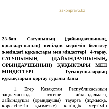
23-бап. Сатушының (дайындаушының,
орындаушының) кепілдік мерзімін белгілеу
жөніндегі құқықтары мен міндеттері
4-тарау.
САТУШЫНЫҢ (ДАЙЫНДАУШЫНЫҢ,
ОРЫНДАУШЫНЫҢ)
ҚҰҚЫҚТАРЫ МЕН
МІНДЕТТЕРІ
Тұтынушылардың
құқықтарын қорғау туралы Заңы
1. Егер Қазақстан Республикасының
заңнамасында өзгеше айқындалмаса,
дайындаушы (орындаушы) тауарға (жұмысқа,
көрсетілетін қызметке) кепілдік мерзімін