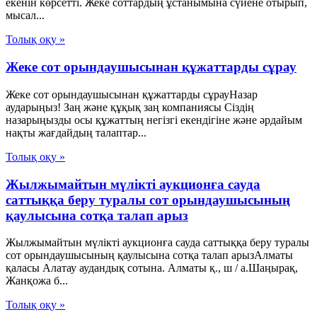
екенін көрсетті. Жеке соттардың ұстанымына сүйене отырып,
мысал...
Толық оқу »
Жеке сот орындаушысынан құжаттарды сұрау
Жеке сот орындаушысынан құжаттарды сұрауНазар
аударыңыз! Заң және құқық заң компаниясы Сіздің
назарыңызды осы құжаттың негізгі екендігіне және әрдайым
нақты жағдайдың талаптар...
Толық оқу »
Жылжымайтын мүлікті аукционға сауда
саттыққа беру туралы сот орындаушысының
қаулысына сотқа талап арыз
Жылжымайтын мүлікті аукционға сауда саттыққа беру туралы
сот орындаушысының қаулысына сотқа талап арызАлматы
қаласы Алатау аудандық сотына. Алматы қ., ш / а.Шаңырақ,
Жанқожа б...
Толық оқу »