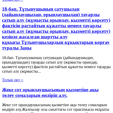
18-бап. Тұтынушының сатушыдан
(дайындаушыдан, орындаушыдан) тауарды
сатып алу (жұмысты орындау, қызметті көрсету)
фактісін растайтын құжатты немесе тауарды
сатып алу (жұмысты орындау, қызметті көрсету)
кезінде жасалған шартты алу
құқығы Тұтынушылардың құқықтарын қорғау
туралы Заңы
18-бап. Тұтынушының сатушыдан (дайындаушыдан,
орындаушыдан) тауарды сатып алу (жұмысты орындау,
қызметті көрсету) фактісін растайтын құжатты немесе тауарды
сатып алу (жұмысты...
Толық оқу »
Жеке сот орындаушысының қызметіне ақы
төлеу сомаларын өндіріп алу.
Жеке сот орындаушысының қызметіне ақы төлеу сомаларын
өндіріп алу.Жалпылау осы санаттағы сот практикасы екіұшты