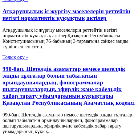
Атқарушылық іс жүргізу мәселелерін реттейтін
негізгі нормативтік құқықтық актілер
Атқарушылық іс жүргізу мәселелерін реттейтін негізгі
нормативтік құқықтық актілерҚазақстан Республикасы
Конституциясының 76-бабының 3-тармағына сәйкес заңды
күшіне енген сот а...
Толық оқу »
990-бап. Шетелдiк азаматтар немесе шетелдiк
заңды тұлғалар болып табылатын
орындаушылардың, фонограммалар
шығарушылардың, эфирлiк және кабельдік
хабар тарату ұйымдарының құқықтары
Қазақстан Республикасының Азаматтық кодексi
990-бап. Шетелдiк азаматтар немесе шетелдiк заңды тұлғалар
болып табылатын орындаушылардың, фонограммалар
шығарушылардың, эфирлiк және кабельдік хабар тарату
ұйымдарының құқық...