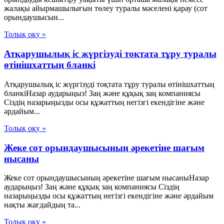
жалақы айырмашылығын төлеу туралы мәселені қарау (сот
орындаушысын...
Толық оқу »
Атқарушылық іс жүргізуді тоқтата тұру туралы
өтінішхаттың бланкі
Атқарушылық іс жүргізуді тоқтата тұру туралы өтінішхаттың
бланкіНазар аударыңыз! Заң және құқық заң компаниясы
Сіздің назарыңызды осы құжаттың негізгі екендігіне және
әрдайым...
Толық оқу »
Жеке сот орындаушысының әрекетіне шағым
нысаны
Жеке сот орындаушысының әрекетіне шағым нысаныНазар
аударыңыз! Заң және құқық заң компаниясы Сіздің
назарыңызды осы құжаттың негізгі екендігіне және әрдайым
нақты жағдайдың та...
Толық оқу »