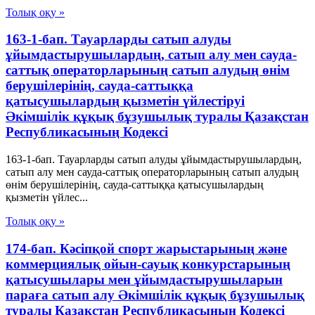
Толық оқу »
163-1-бап. Тауарларды сатып алуды
ұйымдастырушылардың, сатып алу мен сауда-
саттық операторларының сатып алудың өнім
берушілерінің, сауда-саттыққа
қатысушылардың қызметін үйлестіруі
Әкімшілік құқық бұзушылық туралы Қазақстан
Республикасының Кодексі
163-1-бап. Тауарларды сатып алуды ұйымдастырушылардың,
сатып алу мен сауда-саттық операторларының сатып алудың
өнім берушілерінің, сауда-саттыққа қатысушылардың
қызметін үйлес...
Толық оқу »
174-бап. Кәсіпқой спорт жарыстарының және
коммерциялық ойын-сауық конкурстарының
қатысушылары мен ұйымдастырушыларын
параға сатып алу Әкімшілік құқық бұзушылық
туралы Қазақстан Республикасының Кодексі