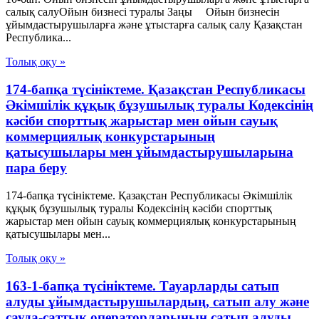
салық салуОйын бизнесі туралы Заңы Ойын бизнесін
ұйымдастырушыларға және ұтыстарға салық салу Қазақстан
Республика...
Толық оқу »
174-бапқа түсініктеме. Қазақстан Республикасы
Әкімшілік құқық бұзушылық туралы Кодексінің
кәсіби спорттық жарыстар мен ойын сауық
коммерциялық конкурстарының
қатысушылары мен ұйымдастырушыларына
пара беру
174-бапқа түсініктеме. Қазақстан Республикасы Әкімшілік
құқық бұзушылық туралы Кодексінің кәсіби спорттық
жарыстар мен ойын сауық коммерциялық конкурстарының
қатысушылары мен...
Толық оқу »
163-1-бапқа түсініктеме. Тауарларды сатып
алуды ұйымдастырушылардың, сатып алу және
сауда-саттық операторларының сатып алуды