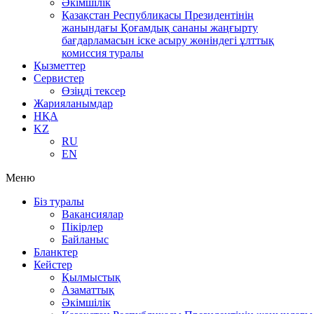
Әкімшілік
Қазақстан Республикасы Президентінің
жанындағы Қоғамдық сананы жаңғырту
бағдарламасын іске асыру жөніндегі ұлттық
комиссия туралы
Қызметтер
Сервистер
Өзіңді тексер
Жарияланымдар
НҚА
KZ
RU
EN
Меню
Біз туралы
Вакансиялар
Пікірлер
Байланыс
Бланктер
Кейстер
Қылмыстық
Азаматтық
Әкімшілік