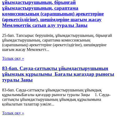
ұйымдастырушының, бірыңғай
ұйымдастырушының, сараптама
комиссиясының (сарапшының) әрекеттеріне
(әрекетсіздігіне), шешімдеріне шағым жасау
Мемлекеттiк сатып алу туралы Заңы
25-бап. Тапсырыс берушінің, ұйымдастырушының, бірыңғай
ұйымдастырушының, сараптама комиссиясының
(сарапшының) әрекеттеріне (әрекетсіздігіне), шешімдеріне
шағым жасау Мемлекетт...
Толық оқу »
83-бап. Сауда-саттықты ұйымдастырушының
ұйымдық құрылымы Бағалы қағаздар рыногы
туралы Заңы
83-бап. Сауда-саттықты ұйымдастырушының ұйымдық
құрылымыБағалы қағаздар рыногы туралы Заңы 1. Сауда-
саттықты ұйымдастырушының ұйымдық құрылымына
қойылатын талаптар уәкiле...
Толық оқу »