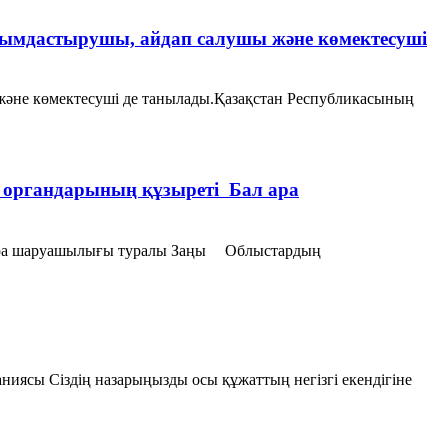
мдастырушы, айдап салушы және көмектесуші
әне көмектесуші де танылады.Қазақстан Республикасының
ы органдарының құзыреті Бал ара
ал ара шаруашылығы туралы Заңы Облыстардың
иясы Сіздің назарыңызды осы құжаттың негізгі екендігіне