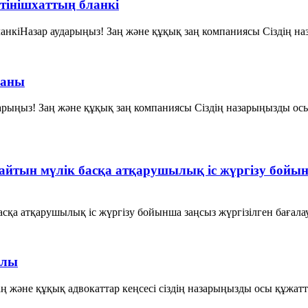
өтінішхаттың бланкі
ланкіНазар аударыңыз! Заң және құқық заң компаниясы Сіздің на
саны
ыңыз! Заң және құқық заң компаниясы Сіздің назарыңызды осы 
айтын мүлік басқа атқарушылық іс жүргізу бойын
сқа атқарушылық іс жүргізу бойынша заңсыз жүргізілген бағала
алы
және құқық адвокаттар кеңсесі сіздің назарыңызды осы құжаттың