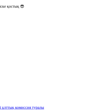
ске қостық 😎
і ұлттық комиссия туралы