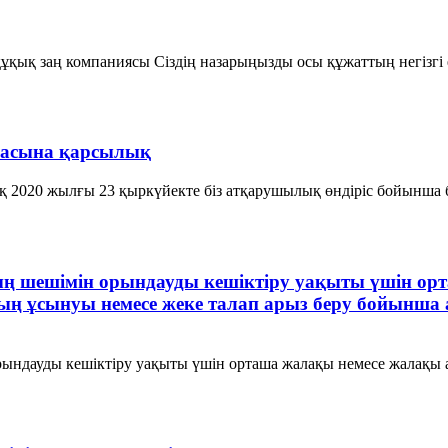
ұқық заң компаниясы Сіздің назарыңызды осы құжаттың негізгі
басына қарсылық
 2020 жылғы 23 қыркүйекте біз атқарушылық өндіріс бойынша 
ттың шешімін орындауды кешіктіру уақыты үшін
ың ұсынуы немесе жеке талап арыз беру бойынша а
рындауды кешіктіру уақыты үшін орташа жалақы немесе жалақы 