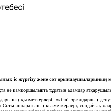
лық iс жүргiзу және сот орындаушыларының м
та не қамқоршылықта тұратын адамдар атқарушылық
арының қызметкерлері, өкілді органдардың депу
ы Соты аппаратының қызметкерлері, сондай-ақ ол
немесе заңды өкілдері ретінде атқарушылық іс жүрг