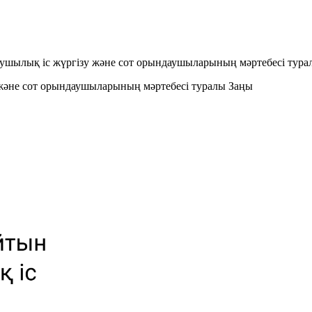
арушылық iс жүргiзу және сот орындаушыларының мәртебесi тура
 және сот орындаушыларының мәртебесi туралы Заңы