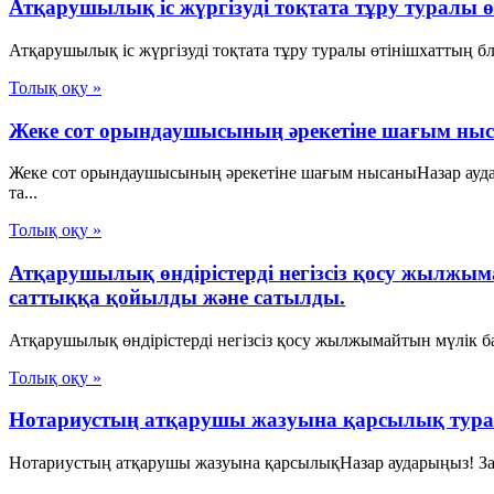
Атқарушылық іс жүргізуді тоқтата тұру туралы 
Атқарушылық іс жүргізуді тоқтата тұру туралы өтінішхаттың б
Толық оқу »
Жеке сот орындаушысының әрекетіне шағым ны
Жеке сот орындаушысының әрекетіне шағым нысаныНазар аудар
та...
Толық оқу »
Атқарушылық өндірістерді негізсіз қосу жылжым
саттыққа қойылды және сатылды.
Атқарушылық өндірістерді негізсіз қосу жылжымайтын мүлік ба
Толық оқу »
Нотариустың атқарушы жазуына қарсылық тур
Нотариустың атқарушы жазуына қарсылықНазар аударыңыз! Заң 