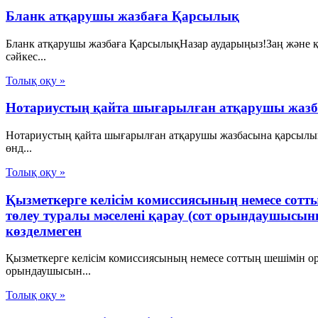
Бланк атқарушы жазбаға Қарсылық
Бланк атқарушы жазбаға ҚарсылықНазар аударыңыз!Заң және қ
сәйкес...
Толық оқу »
Нотариустың қайта шығарылған атқарушы жаз
Нотариустың қайта шығарылған атқарушы жазбасына қарсылық
өнд...
Толық оқу »
Қызметкерге келісім комиссиясының немесе со
төлеу туралы мәселені қарау (сот орындаушысын
көзделмеген
Қызметкерге келісім комиссиясының немесе соттың шешімін о
орындаушысын...
Толық оқу »