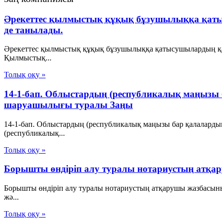
Әрекеттес қылмыстық құқық бұзушылыққа қаты
де танылады.
Әрекеттес қылмыстық құқық бұзушылыққа қатысушылардың қа
Қылмыстық...
Толық оқу »
14-1-бап. Облыстардың (республикалық маңызы 
шаруашылығы туралы Заңы
14-1-бап. Облыстардың (республикалық маңызы бар қалалард
(республикалық...
Толық оқу »
Борышты өндіріп алу туралы нотариустың атқа
Борышты өндіріп алу туралы нотариустың атқарушы жазбасының
жә...
Толық оқу »