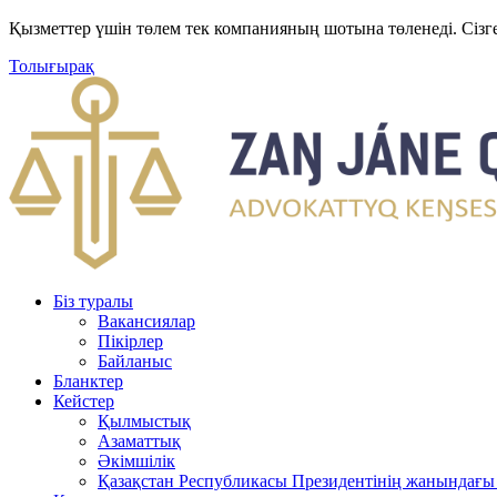
Қызметтер үшін төлем тек компанияның шотына төленеді. Сізг
Толығырақ
Біз туралы
Вакансиялар
Пікірлер
Байланыс
Бланктер
Кейстер
Қылмыстық
Азаматтық
Әкімшілік
Қазақстан Республикасы Президентінің жанындағы 