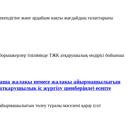
 екендігіне және әрдайым нақты жағдайдың талаптарына
борышкерлер тізілімінде ТЖК атқарушылық өндірісі бойынша
 орташа жалақы немесе жалақы айырмашылығын
тқарушылық іс жүргізу шеңберінде) есепте
айырмашылығын төлеу туралы мәселені қарау (сот