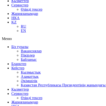
Қызметтер
Сервистер
Өзіңді тексер
Жарияланымдар
НҚА
KZ
RU
EN
Меню
Біз туралы
Вакансиялар
Пікірлер
Байланыс
Бланктер
Кейстер
Қылмыстық
Азаматтық
Әкімшілік
Қазақстан Республикасы Президентінің жанындағы 
Қызметтер
Сервистер
Өзіңді тексер
Жарияланымдар