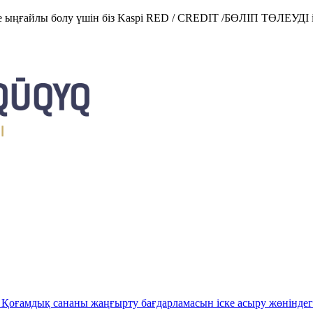
е ыңғайлы болу үшін біз Kaspi RED / CREDIT /БӨЛІП ТӨЛЕУДІ і
Қоғамдық сананы жаңғырту бағдарламасын іске асыру жөніндег