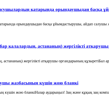
сушылардың қатарында орындаушыдан басқа ұйы
тарында орындаушыдан басқа ұйымдастырушы, айдап салушы ж
бар қалалардың, астананың) жергілікті атқаруш
ың, астананың) жергілікті атқарушы органдарының құзыретіБ
рушы жазбасының күшін жою бланкі
 күшін жою бланкіНазар аударыңыз! Заң және құқық заң компан