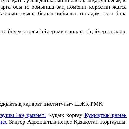
дарға осы іс бойынша заң көмегін көрсетіп жатса
 жақын туысы болып табылса, ол адам өкіл бола
ы бөлек ағалы-інілер мен апалы-сіңлілер, аталар,
не құқықтық ақпарат институты» ШЖҚ РМК
ғаушы Заң қызметі
Құқық қорғау
Құқықтық қөмек
ңес
Заңгер Адвокаттық кеңсе Қазақстан Қорғаушы