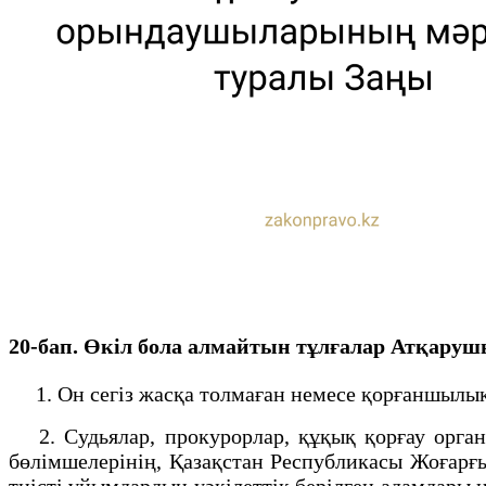
20-бап. Өкiл бола алмайтын тұлғалар
Атқарушы
1. Он сегiз жасқа толмаған немесе қорғаншылық
2. Судьялар, прокурорлар, құқық қорғау органд
бөлімшелерінің, Қазақстан Республикасы Жоғарғ
тиісті ұйымдардың уәкілеттік берілген адамдары 