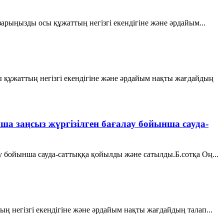
зарыңызды осы құжаттың негізгі екендігіне және әрдайым...
құжаттың негізгі екендігіне және әрдайым нақты жағдайдың
ша заңсыз жүргізілген бағалау бойынша сауда-
у бойынша сауда-саттыққа қойылды және сатылды.Б.сотқа Оң...
 негізгі екендігіне және әрдайым нақты жағдайдың талап...