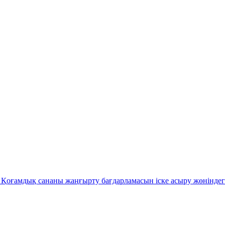
Қоғамдық сананы жаңғырту бағдарламасын іске асыру жөніндег