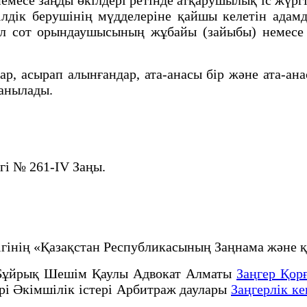
ілдік берушінің мүдделеріне қайшы келетін адам
 ол сот орындаушысының жұбайы (зайыбы) немесе
 асырап алынғандар, ата-анасы бір және ата-анас
танылады.
гі № 261-IV Заңы.
рлігінің «Қазақстан Республикасының Заңнама жә
Бұйрық Шешім Қаулы Адвокат Алматы
Заңгер Қор
ері Әкімшілік істері Арбитраж даулары
Заңгерлік ке