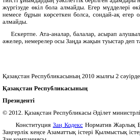
жүргізуде өкіл бола алмайды. Егер мүдделері өк
немесе бұрын көрсеткен болса, сондай-ақ егер
алмайды.
Ескертпе. Ата-аналар, балалар, асырап алушылар,
әжелер, немерелер осы Заңда жақын туыстар деп 
Қазақстан Республикасының 2010 жылғы 2 сәуірде
Қазақстан Республикасының
Президенті
© 2012. Қазақстан Республикасы Әділет минист
Конституция
Заң Кодекс
Норматив Жарлық 
Заңгерлік кеңсе Азаматтық істері Қылмыстық іст
Заң компаниясы