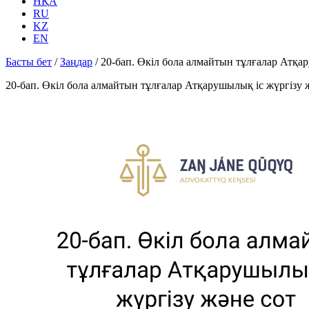
НҚА
RU
KZ
EN
Басты бет
/
Заңдар
/
20-бап. Өкiл бола алмайтын тұлғалар Атқ
20-бап. Өкiл бола алмайтын тұлғалар Атқарушылық iс жүргiзу