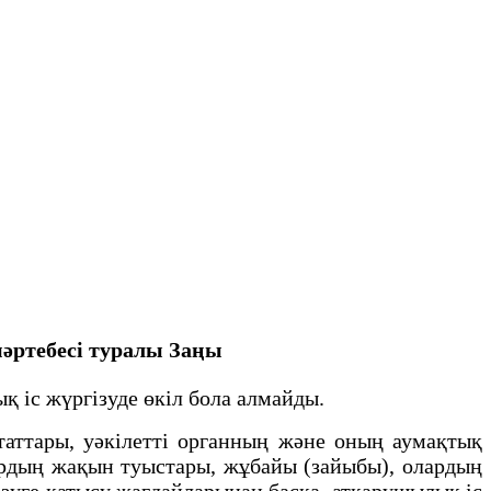
әртебесi туралы Заңы
 iс жүргiзуде өкiл бола алмайды.
таттары, уәкілетті органның және оның аумақтық
ардың жақын туыстары, жұбайы (зайыбы), олардың
ізуге қатысу жағдайларынан басқа, атқарушылық іс