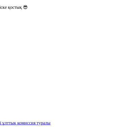
ске қостық 😎
і ұлттық комиссия туралы