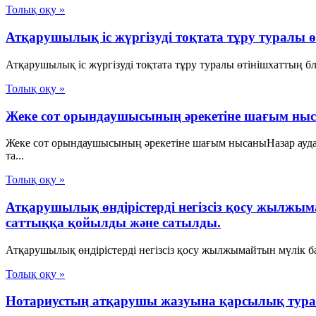
Толық оқу »
Атқарушылық іс жүргізуді тоқтата тұру туралы 
Атқарушылық іс жүргізуді тоқтата тұру туралы өтінішхаттың б
Толық оқу »
Жеке сот орындаушысының әрекетіне шағым ны
Жеке сот орындаушысының әрекетіне шағым нысаныНазар аудар
та...
Толық оқу »
Атқарушылық өндірістерді негізсіз қосу жылжым
саттыққа қойылды және сатылды.
Атқарушылық өндірістерді негізсіз қосу жылжымайтын мүлік ба
Толық оқу »
Нотариустың атқарушы жазуына қарсылық тур