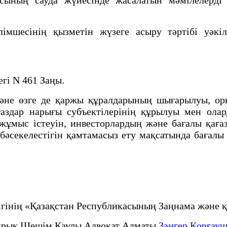
сiнiң қызметiн жүзеге асыру тәртiбi уәкiлет
гі N 461 Заңы.
е өзге де қаржы құралдарының шығарылуы, орна
аздар нарығы субъектiлерiнiң құрылуы мен олард
 жұмыс iстеуiн, инвесторлардың және бағалы қа
әсекелестігін қамтамасыз ету мақсатында бағалы 
рлігінің «Қазақстан Республикасының Заңнама жә
рық Шешім Қаулы Адвокат Алматы
Заңгер Қорғауш