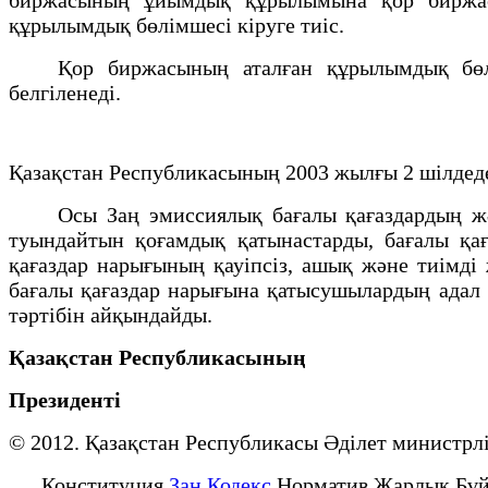
құрылымдық бөлiмшесi кiруге тиіс.
Қор биржасының аталған құрылымдық бөлiмше
белгiленедi.
Қазақстан Республикасының 2003 жылғы 2 шілдеде
Осы Заң эмиссиялық бағалы қағаздардың жән
туындайтын қоғамдық қатынастарды, бағалы қағ
қағаздар нарығының қауiпсiз, ашық және тиiмдi
бағалы қағаздар нарығына қатысушылардың адал б
тәртiбiн айқындайды.
Қазақстан Республикасының
Президенті
© 2012. Қазақстан Республикасы Әділет минист
Конституция
Заң Кодекс
Норматив Жарлық Бұй