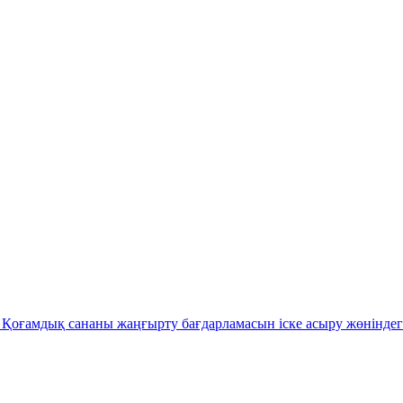
Қоғамдық сананы жаңғырту бағдарламасын іске асыру жөніндег