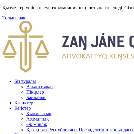
Қызметтер үшін төлем тек компанияның шотына төленеді. Сізг
Толығырақ
Біз туралы
Вакансиялар
Пікірлер
Байланыс
Бланктер
Кейстер
Қылмыстық
Азаматтық
Әкімшілік
Қазақстан Республикасы Президентінің жанындағы 