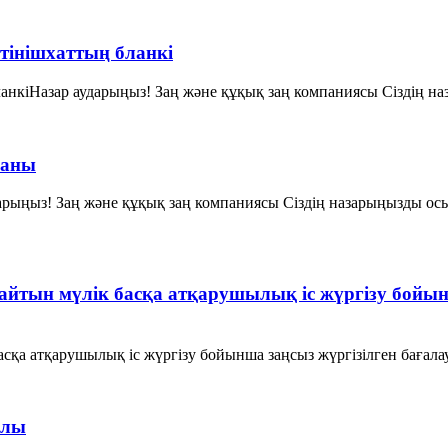
өтінішхаттың бланкі
ланкіНазар аударыңыз! Заң және құқық заң компаниясы Сіздің на
саны
ыңыз! Заң және құқық заң компаниясы Сіздің назарыңызды осы 
айтын мүлік басқа атқарушылық іс жүргізу бойын
сқа атқарушылық іс жүргізу бойынша заңсыз жүргізілген бағала
алы