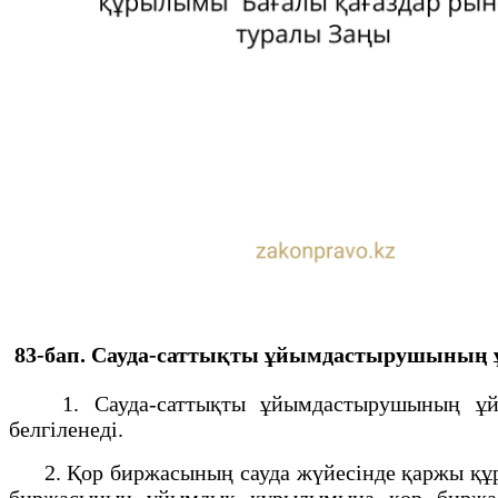
83-бап. Сауда-саттықты ұйымдастырушыны
1. Сауда-саттықты ұйымдастырушының ұйымд
белгiленедi.
2. Қор биржасының сауда жүйесінде қаржы құрал
биржасының ұйымдық құрылымына қор биржасын