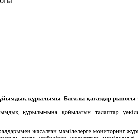
ң ұйымдық құрылымы
Бағалы қағаздар рыногы
ық құрылымына қойылатын талаптар уәкiлетт
дарымен жасалған мәмілелерге мониторинг жүргі
ың сауда жүйесiнде жасалатын мәмiлелердi қ