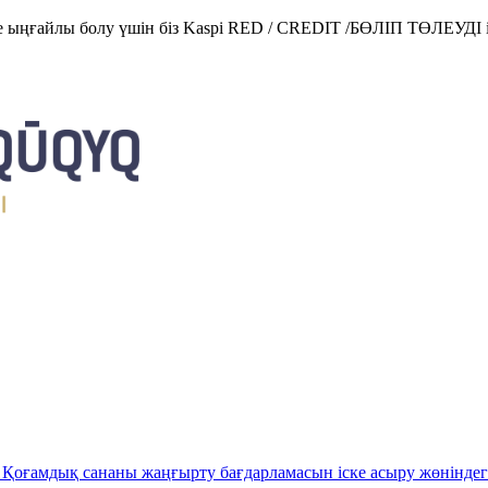
е ыңғайлы болу үшін біз Kaspi RED / CREDIT /БӨЛІП ТӨЛЕУДІ і
Қоғамдық сананы жаңғырту бағдарламасын іске асыру жөніндег