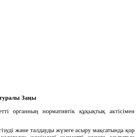
 туралы Заңы
i органның нормативтiк құқықтық актiсiмен
зуді және талдауды жүзеге асыру мақсатында қор
адағалау жөнiндегi қызметтi жүзеге асыратын