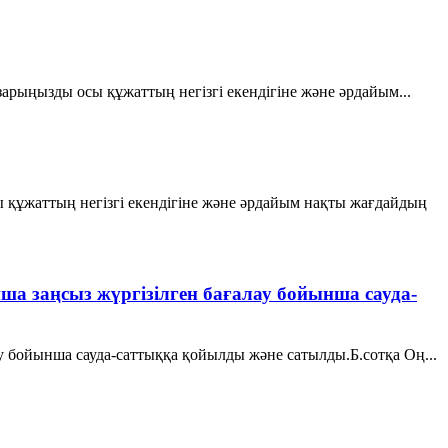
зарыңызды осы құжаттың негізгі екендігіне және әрдайым...
құжаттың негізгі екендігіне және әрдайым нақты жағдайдың
ша заңсыз жүргізілген бағалау бойынша сауда-
у бойынша сауда-саттыққа қойылды және сатылды.Б.сотқа Оң...