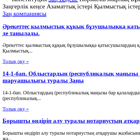
Заңгерлік кеңсе Азаматтық істері Қылмыстық істе
Заң компаниясы
Әрекеттес қылмыстық құқық бұзушылыққа қаты
де танылады.
Әрекеттес қылмыстық құқық бұзушылыққа қатысушылардың қа
Қылмыстық...
Толық оқу »
14-1-бап. Облыстардың (республикалық маңызы 
шаруашылығы туралы Заңы
14-1-бап. Облыстардың (республикалық маңызы бар қалалард
(республикалық...
Толық оқу »
Борышты өндіріп алу туралы нотариустың атқа
Борышты өндіріп алу туралы нотариустың атқарушы жазбасының
жә...