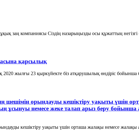
ұқық заң компаниясы Сіздің назарыңызды осы құжаттың негізгі
басына қарсылық
 2020 жылғы 23 қыркүйекте біз атқарушылық өндіріс бойынша 
ттың шешімін орындауды кешіктіру уақыты үшін
ың ұсынуы немесе жеке талап арыз беру бойынша а
рындауды кешіктіру уақыты үшін орташа жалақы немесе жалақы 