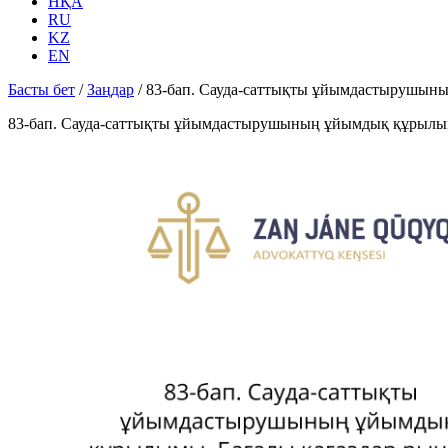
НҚА
RU
KZ
EN
Басты бет
/
Заңдар
/
83-бап. Сауда-саттықты ұйымдастырушын
83-бап. Сауда-саттықты ұйымдастырушының ұйымдық құрылы