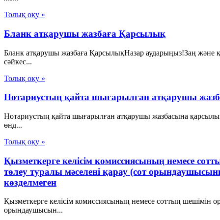
Толық оқу »
Бланк атқарушы жазбаға Қарсылық
Бланк атқарушы жазбаға ҚарсылықНазар аударыңыз!Заң және қ
сәйкес...
Толық оқу »
Нотариустың қайта шығарылған атқарушы жаз
Нотариустың қайта шығарылған атқарушы жазбасына қарсылық
өнд...
Толық оқу »
Қызметкерге келісім комиссиясының немесе со
төлеу туралы мәселені қарау (сот орындаушысын
көзделмеген
Қызметкерге келісім комиссиясының немесе соттың шешімін о
орындаушысын...