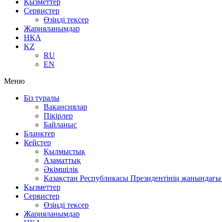
Қызметтер
Сервистер
Өзіңді тексер
Жарияланымдар
НҚА
KZ
RU
EN
Меню
Біз туралы
Вакансиялар
Пікірлер
Байланыс
Бланктер
Кейстер
Қылмыстық
Азаматтық
Әкімшілік
Қазақстан Республикасы Президентінің жанындағы 
Қызметтер
Сервистер
Өзіңді тексер
Жарияланымдар