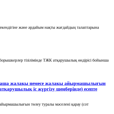
 екендігіне және әрдайым нақты жағдайдың талаптарына
борышкерлер тізілімінде ТЖК атқарушылық өндірісі бойынша
 орташа жалақы немесе жалақы айырмашылығын
тқарушылық іс жүргізу шеңберінде) есепте
айырмашылығын төлеу туралы мәселені қарау (сот