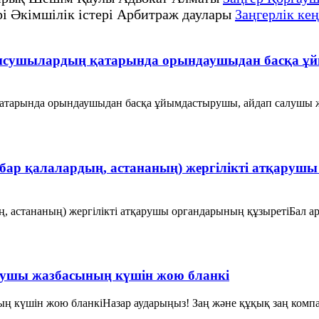
рі Әкімшілік істері Арбитраж даулары
Заңгерлік кең
сушылардың қатарында орындаушыдан басқа ұйы
тарында орындаушыдан басқа ұйымдастырушы, айдап салушы ж
бар қалалардың, астананың) жергілікті атқаруш
ың, астананың) жергілікті атқарушы органдарының құзыретіБ
рушы жазбасының күшін жою бланкі
 күшін жою бланкіНазар аударыңыз! Заң және құқық заң компан