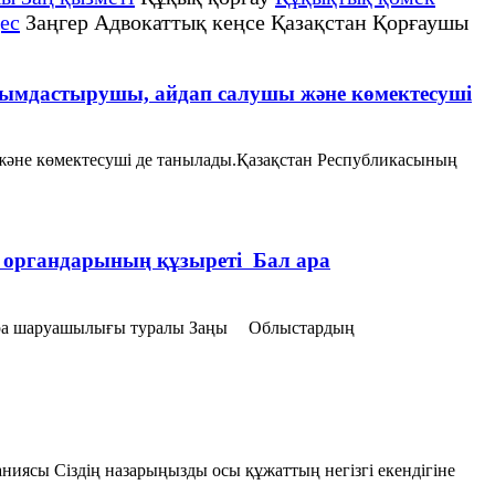
ес
Заңгер Адвокаттық кеңсе Қазақстан Қорғаушы
мдастырушы, айдап салушы және көмектесуші
әне көмектесуші де танылады.Қазақстан Республикасының
ы органдарының құзыреті Бал ара
ал ара шаруашылығы туралы Заңы Облыстардың
иясы Сіздің назарыңызды осы құжаттың негізгі екендігіне