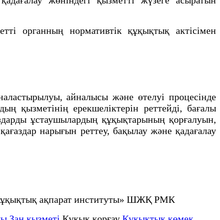
тi органның нормативтiк құқықтық актiсiмен
ластырылуы, айналысы және өтелуi процесiнде
ың қызметiнің ерекшелiктерiн реттейдi, бағалы
ғаздарды ұстаушылардың құқықтарының қорғалуын,
қағаздар нарығын реттеу, бақылау және қадағалау
не құқықтық ақпарат институты» ШЖҚ РМК
ы Заң қызметі
Құқық қорғау
Құқықтық қөмек