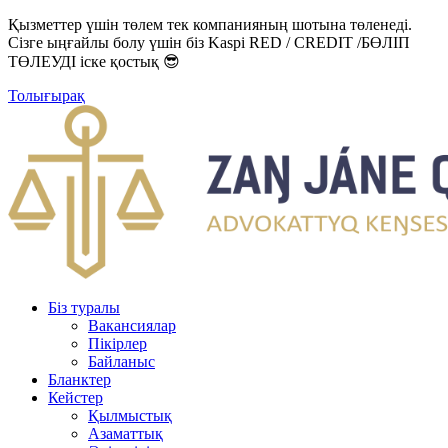
Қызметтер үшін төлем тек компанияның шотына төленеді.
Сізге ыңғайлы болу үшін біз Kaspi RED / CREDIT /БӨЛІП
ТӨЛЕУДІ іске қостық 😎
Толығырақ
Біз туралы
Вакансиялар
Пікірлер
Байланыс
Бланктер
Кейстер
Қылмыстық
Азаматтық