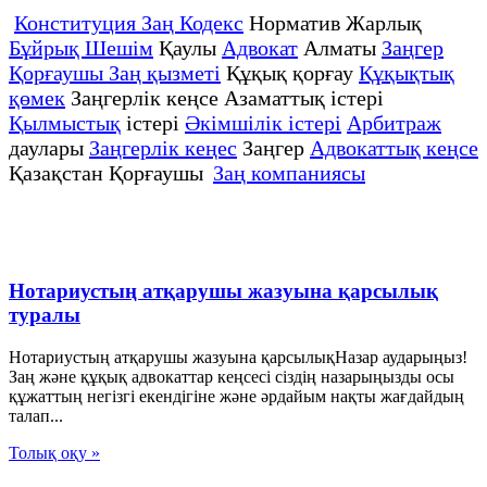
Конституция Заң Кодекс
Норматив Жарлық
Бұйрық Шешім
Қаулы
Адвокат
Алматы
Заңгер
Қорғаушы Заң қызметі
Құқық қорғау
Құқықтық
қөмек
Заңгерлік кеңсе Азаматтық істері
Қылмыстық
істері
Әкімшілік істері
Арбитраж
даулары
Заңгерлік кеңес
Заңгер
Адвокаттық кеңсе
Қазақстан Қорғаушы
Заң компаниясы
Нотариустың атқарушы жазуына қарсылық
туралы
Нотариустың атқарушы жазуына қарсылықНазар аударыңыз!
Заң және құқық адвокаттар кеңсесі сіздің назарыңызды осы
құжаттың негізгі екендігіне және әрдайым нақты жағдайдың
талап...
Толық оқу »