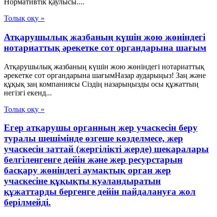
Нормативтік қаулысы....
Толық оқу »
Атқарушылық жазбаның күшін жою жөніндегі
нотариаттық әрекетке сот органдарына шағым
Атқарушылық жазбаның күшін жою жөніндегі нотариаттық
әрекетке сот органдарына шағымНазар аударыңыз! Заң және
құқық заң компаниясы Сіздің назарыңызды осы құжаттың
негізгі екенд...
Толық оқу »
Егер атқарушы органның жер учаскесін беру
туралы шешімінде өзгеше көзделмесе, жер
учаскесін заттай (жергілікті жерде) шекаралары
белгіленгенге дейін және жер ресурстарын
басқару жөніндегі аумақтық орган жер
учаскесіне құқықты куәландыратын
құжаттарды бергенге дейін пайдалануға жол
берілмейді.