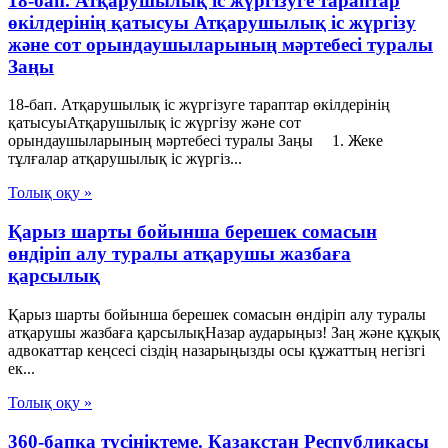
18-бап. Атқарушылық iс жүргiзуге тараптар
өкiлдерiнiң қатысуы Атқарушылық iс жүргiзу
және сот орындаушыларының мәртебесi туралы
Заңы
18-бап. Атқарушылық iс жүргiзуге тараптар өкiлдерiнiң
қатысуыАтқарушылық iс жүргiзу және сот
орындаушыларының мәртебесi туралы Заңы 1. Жеке
тұлғалар атқарушылық iс жүргiз...
Толық оқу »
Қарыз шарты бойынша берешек сомасын
өндіріп алу туралы атқарушы жазбаға
қарсылық
Қарыз шарты бойынша берешек сомасын өндіріп алу туралы
атқарушы жазбаға қарсылықНазар аударыңыз! Заң және құқық
адвокаттар кеңсесі сіздің назарыңызды осы құжаттың негізгі
ек...
Толық оқу »
360-бапқа түсініктеме. Қазақстан Республикасы