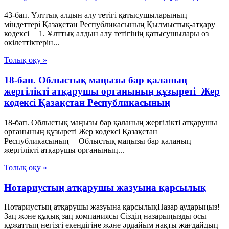
43-бап. Ұлттық алдын алу тетігі қатысушыларының
міндеттері Қазақстан Республикасының Қылмыстық-атқару
кодексі 1. Ұлттық алдын алу тетігінің қатысушылары өз
өкілеттіктерін...
Толық оқу »
18-бап. Облыстық маңызы бар қаланың
жергілікті атқарушы органының құзыреті Жер
кодексі Қазақстан Республикасының
18-бап. Облыстық маңызы бар қаланың жергілікті атқарушы
органының құзыреті Жер кодексі Қазақстан
Республикасының Облыстық маңызы бар қаланың
жергілікті атқарушы органының...
Толық оқу »
Нотариустың атқарушы жазуына қарсылық
Нотариустың атқарушы жазуына қарсылықНазар аударыңыз!
Заң және құқық заң компаниясы Сіздің назарыңызды осы
құжаттың негізгі екендігіне және әрдайым нақты жағдайдың