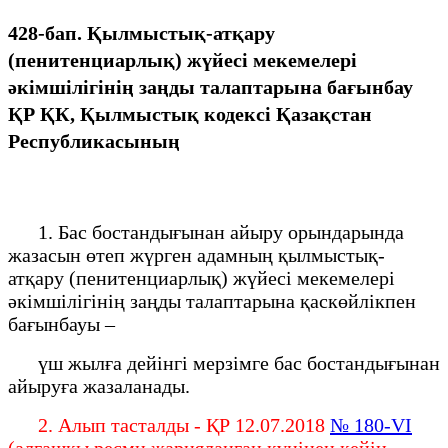
428-бап. Қылмыстық-атқару
(пенитенциарлық) жүйесі мекемелері
әкімшілігінің заңды талаптарына бағынбау
ҚР ҚК, Қылмыстық кодексi Қазақстан
Республикасының
1. Бас бостандығынан айыру орындарында
жазасын өтеп жүрген адамның қылмыстық-
атқару (пенитенциарлық) жүйесі мекемелері
әкімшілігінің заңды талаптарына қаскөйлікпен
бағынбауы –
үш жылға дейінгі мерзімге бас бостандығынан
айыруға жазаланады.
2. Алып тасталды - ҚР 12.07.2018
№ 180-VI
(алғашқы ресми жарияланған күнінен кейін