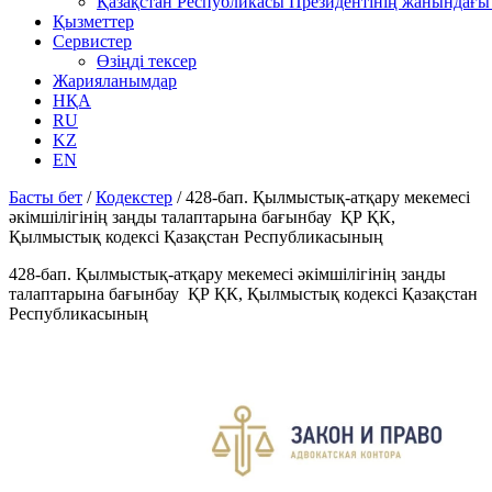
Қазақстан Республикасы Президентінің жанындағы 
Қызметтер
Сервистер
Өзіңді тексер
Жарияланымдар
НҚА
RU
KZ
EN
Басты бет
/
Кодекстер
/
428-бап. Қылмыстық-атқару мекемесі
әкімшілігінің заңды талаптарына бағынбау ҚР ҚК,
Қылмыстық кодексi Қазақстан Республикасының
428-бап. Қылмыстық-атқару мекемесі әкімшілігінің заңды
талаптарына бағынбау ҚР ҚК, Қылмыстық кодексi Қазақстан
Республикасының