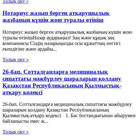
Толық оқу »
Нотариус жазып берген атқарушылық
жазбаның күшін жою туралы өтініш
Нотариус жазып берген атқарушылық жазбаның күшін жою
туралы өтінішНазар аударыңыз! Заң және құқық заң
компаниясы Сіздің назарыңызды осы құжаттың негізгі
екендігіне және әрдайы...
Толық оқу »
26-бап. Сотталғандарға медициналық
сипаттағы мәжбүрлеу шараларын қолдану
Қазақстан Республикасының Қылмыстық-
атқару кодексі
26-бап. Сотталғандарға медициналық сипаттағы мәжбүрлеу
шараларын қолдану Қазақстан Республикасының
Қылмыстық-атқару кодексі 1. Бас бостандығынан айырумен
байланысты емес ж...
Толық оқу »