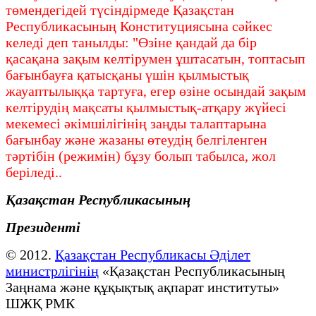
төмендегідей түсіндірмеде Қазақстан
Республикасының Конституциясына сәйкес
келеді деп танылды: "Өзіне қандай да бір
қасақана зақым келтірумен ұштасатын, топтасып
бағынбауға қатысқаны үшін қылмыстық
жауаптылыққа тартуға, егер өзіне осындай зақым
келтірудің мақсаты қылмыстық-атқару жүйесі
мекемесі әкімшілігінің заңды талаптарына
бағынбау және жазаны өтеудің белгіленген
тәртібін (режимін) бұзу болып табылса, жол
беріледі..
Қазақстан Республикасының
Президенті
© 2012.
Қазақстан Республикасы Әділет
министрлігінің
«Қазақстан Республикасының
Заңнама және құқықтық ақпарат институты»
ШЖҚ РМК