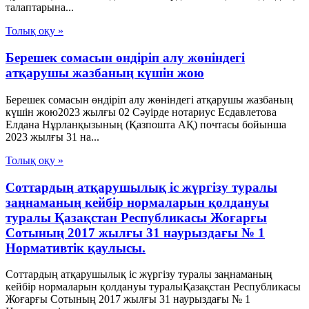
талаптарына...
Толық оқу »
Берешек сомасын өндіріп алу жөніндегі
атқарушы жазбаның күшін жою
Берешек сомасын өндіріп алу жөніндегі атқарушы жазбаның
күшін жою2023 жылғы 02 Сәуірде нотариус Есдавлетова
Елдана Нұрланқызының (Қазпошта АҚ) почтасы бойынша
2023 жылғы 31 на...
Толық оқу »
Соттардың атқарушылық іс жүргізу туралы
заңнаманың кейбір нормаларын қолдануы
туралы Қазақстан Республикасы Жоғарғы
Сотының 2017 жылғы 31 наурыздағы № 1
Нормативтік қаулысы.
Соттардың атқарушылық іс жүргізу туралы заңнаманың
кейбір нормаларын қолдануы туралыҚазақстан Республикасы
Жоғарғы Сотының 2017 жылғы 31 наурыздағы № 1