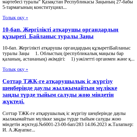
мәртебесi туралы" Қазақстан Республикасы Заңының 27-бабы
5-тармағының конституциял...
Толық оқу »
10-бап. Жергілікті атқарушы органдардың
құзыреті Байланыс туралы Заңы
10-бап. Жергілікті атқарушы органдардың құзыретіБайланыс
туралы Заңы 1. Облыстың (республикалық маңызы бар
қаланың, астананың) әкімдігі: 1) уәкілетті органмен және қ...
Толық оқу »
Соттар ТЖК-ге атқарушылық іс жүргізу
шеңберінде даулы жылжымайтын мүлікке
заңды түрде тыйым салуды жою міндетін
жүктеді.
Соттар ТЖК-ге атқарушылық іс жүргізу шеңберінде даулы
жылжымайтын мүлікке заңды түрде тыйым салуды жою
міндетін жүктеді.№6001-23-00-6ап/283 14.06.2023 ж.Талапкер:
И. А.Жауапке...