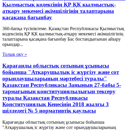
Қылмыстық кодексінің ҚР ҚК қылмыстық-
атқару мекемесі әкімшілігінің талаптарына
қасақана бағынбау
360-бапқа түсініктеме. Қазақстан Республикасы Қылмыстық
кодексінің ҚР ҚК қылмыстық-атқару мекемесі әкімшілігінің
талаптарына қасақана бағынбау Бас бостандығынан айыру
орындар...
Толық оқу »
Қарағанды облыстық сотының ұсынысы
бойынша "Атқарушылық iс жүргiзу және сот
орындаушыларының мәртебесi туралы"
Қазақстан Республикасы Заңының 27-бабы 5-
тармағының конституциялылығын тексеру
туралы Қазақстан Республикасы
Конституциялық Кеңесінің 2018 жылғы 3
шілдедегі № 5 нормативтік қаулысы
Қарағанды облыстық сотының ұсынысы бойынша
"Атқарушылық iс жүргiзу және сот орындаушыларының