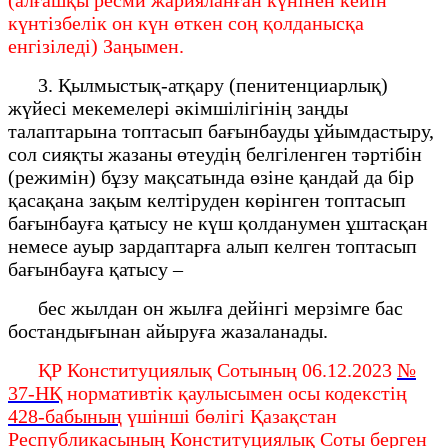
күнтізбелік он күн өткен соң қолданысқа
енгізіледі) Заңымен.
3. Қылмыстық-атқару (пенитенциарлық)
жүйесі мекемелері әкімшілігінің заңды
талаптарына топтасып бағынбауды ұйымдастыру,
сол сияқты жазаны өтеудің белгіленген тәртібін
(режимін) бұзу мақсатында өзіне қандай да бір
қасақана зақым келтіруден көрінген топтасып
бағынбауға қатысу не күш қолданумен ұштасқан
немесе ауыр зардаптарға алып келген топтасып
бағынбауға қатысу –
бес жылдан он жылға дейінгі мерзімге бас
бостандығынан айыруға жазаланады.
ҚР Конституциялық Сотының 06.12.2023
№
37-НҚ
нормативтік қаулысымен осы кодекстің
428-бабының
үшінші бөлігі Қазақстан
Республикасының Конституциялық Соты берген