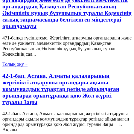
органдардың Қазақстан Республикасының
Әкімшілік құқық бұзушылық туралы Кодексінің
салық заңнамасында белгіленген міндеттерді
орындамауы
471-бапқа түсініктеме. Жергілікті атқарушы органдардың және
өзге де уәкілетті мемлекеттік органдардың Қазақстан
Республикасының Әкімшілік құқық бұзушылық туралы
Кодексінің сал...
Толық оқу »
42-1-бап. Астана, Алматы қалаларының
жергілікті атқарушы органдары ақылы
коммуналдық тұрақтар ретінде айқындаған
орындарда орынтұраққа қою Жол жүрісі
туралы Заңы
42-1-бап. Астана, Алматы қалаларының жергілікті атқарушы
органдары ақылы коммуналдық тұрақтар ретінде айқындаған
орындарда орынтұраққа қою Жол жүрісі туралы Заңы 1.
Ақылы...