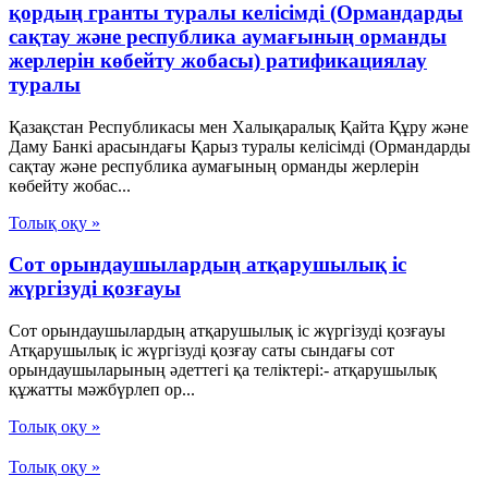
қордың гранты туралы келісімді (Ормандарды
сақтау және республика аумағының орманды
жерлерін көбейту жобасы) ратификациялау
туралы
Қазақстан Республикасы мен Халықаралық Қайта Құру және
Даму Банкі арасындағы Қарыз туралы келісімді (Ормандарды
сақтау және республика аумағының орманды жерлерін
көбейту жобас...
Толық оқу »
Сот орындаушылардың атқарушылық іс
жүргізуді қозғауы
Сот орындаушылардың атқарушылық іс жүргізуді қозғауы
Атқарушылық іс жүргізуді қозғау саты сындағы сот
орындаушыларының әдеттегі қа теліктері:- атқарушылық
құжатты мәжбүрлеп ор...
Толық оқу »
Толық оқу »