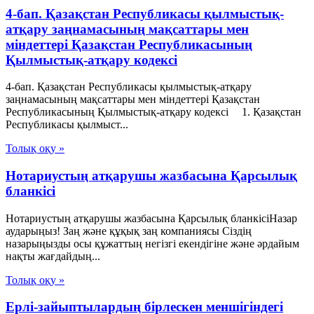
4-бап. Қазақстан Республикасы қылмыстық-
атқару заңнамасының мақсаттары мен
мiндеттерi Қазақстан Республикасының
Қылмыстық-атқару кодексі
4-бап. Қазақстан Республикасы қылмыстық-атқару
заңнамасының мақсаттары мен мiндеттерi Қазақстан
Республикасының Қылмыстық-атқару кодексі 1. Қазақстан
Республикасы қылмыст...
Толық оқу »
Нотариустың атқарушы жазбасына Қарсылық
бланкісі
Нотариустың атқарушы жазбасына Қарсылық бланкісіНазар
аударыңыз! Заң және құқық заң компаниясы Сіздің
назарыңызды осы құжаттың негізгі екендігіне және әрдайым
нақты жағдайдың...
Толық оқу »
Ерлі-зайыптылардың бірлескен меншігіндегі