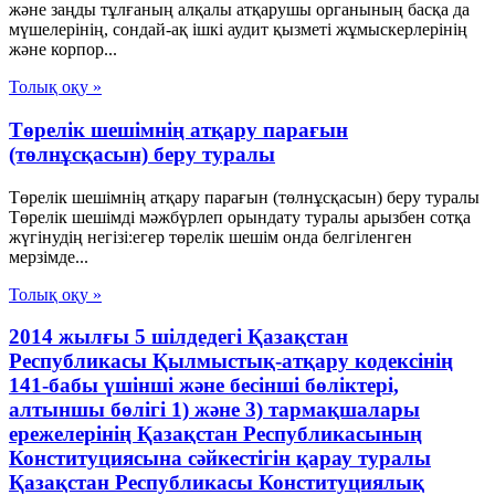
және заңды тұлғаның алқалы атқарушы органының басқа да
мүшелерінің, сондай-ақ ішкі аудит қызметі жұмыскерлерінің
және корпор...
Толық оқу »
Төрелік шешімнің атқару парағын
(төлнұсқасын) беру туралы
Төрелік шешімнің атқару парағын (төлнұсқасын) беру туралы
Төрелік шешімді мәжбүрлеп орындату туралы арызбен сотқа
жүгінудің негізі:егер төрелік шешiм онда белгiленген
мерзiмде...
Толық оқу »
2014 жылғы 5 шілдедегі Қазақстан
Республикасы Қылмыстық-атқару кодексінің
141-бабы үшінші және бесінші бөліктері,
алтыншы бөлігі 1) және 3) тармақшалары
ережелерінің Қазақстан Республикасының
Конституциясына сәйкестігін қарау туралы
Қазақстан Республикасы Конституциялық