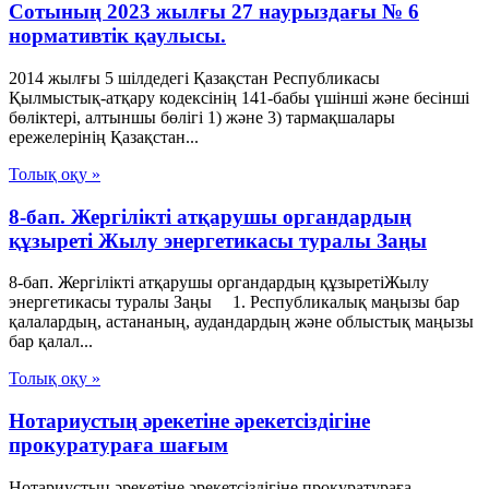
Сотының 2023 жылғы 27 наурыздағы № 6
нормативтік қаулысы.
2014 жылғы 5 шілдедегі Қазақстан Республикасы
Қылмыстық-атқару кодексінің 141-бабы үшінші және бесінші
бөліктері, алтыншы бөлігі 1) және 3) тармақшалары
ережелерінің Қазақстан...
Толық оқу »
8-бап. Жергілікті атқарушы органдардың
құзыреті Жылу энергетикасы туралы Заңы
8-бап. Жергілікті атқарушы органдардың құзыретіЖылу
энергетикасы туралы Заңы 1. Республикалық маңызы бар
қалалардың, астананың, аудандардың және облыстық маңызы
бар қалал...
Толық оқу »
Нотариустың әрекетіне әрекетсіздігіне
прокуратураға шағым
Нотариустың әрекетіне әрекетсіздігіне прокуратураға