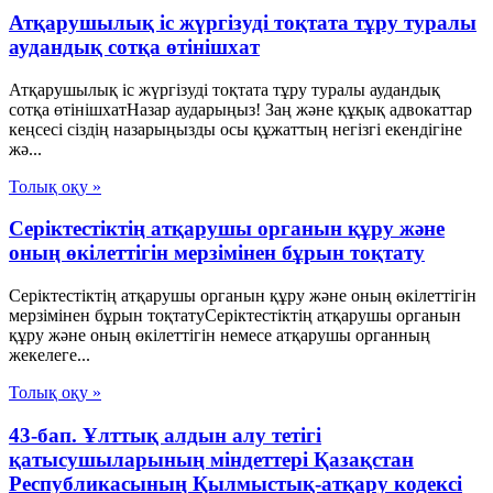
Атқарушылық іс жүргізуді тоқтата тұру туралы
аудандық сотқа өтінішхат
Атқарушылық іс жүргізуді тоқтата тұру туралы аудандық
сотқа өтінішхатНазар аударыңыз! Заң және құқық адвокаттар
кеңсесі сіздің назарыңызды осы құжаттың негізгі екендігіне
жә...
Толық оқу »
Серіктестіктің атқарушы органын құру және
оның өкілеттігін мерзімінен бұрын тоқтату
Серіктестіктің атқарушы органын құру және оның өкілеттігін
мерзімінен бұрын тоқтатуСеріктестіктің атқарушы органын
құру және оның өкілеттігін немесе атқарушы органның
жекелеге...
Толық оқу »
43-бап. Ұлттық алдын алу тетігі
қатысушыларының міндеттері Қазақстан
Республикасының Қылмыстық-атқару кодексі