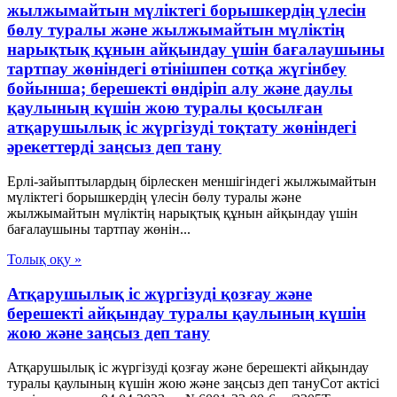
жылжымайтын мүліктегі борышкердің үлесін
бөлу туралы және жылжымайтын мүліктің
нарықтық құнын айқындау үшін бағалаушыны
тартпау жөніндегі өтінішпен сотқа жүгінбеу
бойынша; берешекті өндіріп алу және даулы
қаулының күшін жою туралы қосылған
атқарушылық іс жүргізуді тоқтату жөніндегі
әрекеттерді заңсыз деп тану
Ерлі-зайыптылардың бірлескен меншігіндегі жылжымайтын
мүліктегі борышкердің үлесін бөлу туралы және
жылжымайтын мүліктің нарықтық құнын айқындау үшін
бағалаушыны тартпау жөнін...
Толық оқу »
Атқарушылық іс жүргізуді қозғау және
берешекті айқындау туралы қаулының күшін
жою және заңсыз деп тану
Атқарушылық іс жүргізуді қозғау және берешекті айқындау
туралы қаулының күшін жою және заңсыз деп тануСот актісі