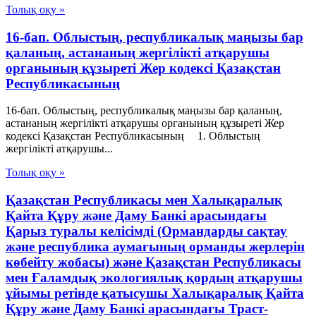
Толық оқу »
16-бап. Облыстың, республикалық маңызы бар
қаланың, астананың жергілікті атқарушы
органының құзыреті Жер кодексі Қазақстан
Республикасының
16-бап. Облыстың, республикалық маңызы бар қаланың,
астананың жергілікті атқарушы органының құзыреті Жер
кодексі Қазақстан Республикасының 1. Облыстың
жергілікті атқарушы...
Толық оқу »
Қазақстан Республикасы мен Халықаралық
Қайта Құру және Даму Банкі арасындағы
Қарыз туралы келісімді (Ормандарды сақтау
және республика аумағының орманды жерлерін
көбейту жобасы) және Қазақстан Республикасы
мен Ғаламдық экологиялық қордың атқарушы
ұйымы ретінде қатысушы Халықаралық Қайта
Құру және Даму Банкі арасындағы Траст-