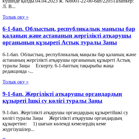
күшінде қалды.04.04.2023 ж. №6001-22-00-6ап/2205Талапкер:
Л. В...
Толық оқу »
6-1-бап. Облыстың, республикалық маңызы бар
қаланың және астананың жергілікті атқарушы
органының құзыреті Астық туралы Заңы
6-1-бап. Облыстың, республикалық маңызы бар қаланың және
астананың жергілікті атқарушы органының құзыреті Астық
туралы Заңы Ескерту. 6-1-баптың тақырыбы жаңа
редакцияда -...
Толық оқу »
9-1-бап. Жергілікті атқарушы органдардың
құзыреті Iшкi су көлiгi туралы Заңы
9-1-бап. Жергілікті атқарушы органдардың құзыретіIшкi су
көлiгi туралы Заңы Жергілікті атқарушы органдардың
құзыретіне: 1) шағын көлемді кемелердің кеме
жүргізушілер...