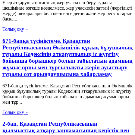
Егер атқарушы органның жер учаскесін беру туралы
шешімінде өзгеше көзделмесе, жер учаскесін заттай (жергілікті
жерде) шекаралары белгіленгенге дейін және жер ресурстарын
басқа...
Толық оқу »
671-бапқа түсініктеме. Қазақстан
Республикасының Әкімшілік құқық бұзушылық
туралы Кодексінің атқарушылық іс жүргізу
бойынша борышкер болып табылатын адамның
жұмыс орны мен тұрғылықты жерін ауыстыру
туралы сот орындаушысына хабарламау
671-бапқа түсініктеме. Қазақстан Республикасының Әкімшілік
құқық бұзушылық туралы Кодексінің атқарушылық іс жүргізу
бойынша борышкер болып табылатын адамның жұмыс орны
мен тұр...
Толық оқу »
2-бап. Қазақстан Республикасының
қылмыстық-атқару заңнамасының кеңiстiк пен