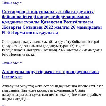
Толық оқу »
Соттардың атқарушылық жазбаға дау айту
бойынша істерді қарау кезінде заңнаманы
қолдануы туралы Қазақстан Республикасы
Жоғарғы Сотының 2022 жылғы 26 мамырдағы
№ 6 Нормативтік қаулысы
Соттардың атқарушылық жазбаға дау айту бойынша істерді
қарау кезінде заңнаманы қолдануы туралыҚазақстан
Республикасы Жоғарғы Сотының 2022 жылғы 26 мамырдағы
№ 6 Нормативтік қа...
Толық оқу »
Атқарушы округтің жеке сот орындаушысына
ілеспе хат
Атқарушы округтің жеке сот орындаушысына ілеспе хатНазар
аударыңыз! Заң және құқық заң компаниясы Сіздің
назарыңызды осы құжаттың негізгі екендігіне және әрдайым
нақты жағдайд...