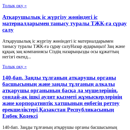
Толық оқу »
Атқарушылық іс жүргізу жөніндегі іс
материалдарымен танысу туралы ТЖК-ға сұрау
салу
Атқарушылық іс жүргізу жөніндегі іс материалдарымен
танысу туралы ТЖК-ға сұрау салуНазар аударыңыз! Заң және
құқық заң компаниясы Сіздің назарыңызды осы құжаттың
негізгі екенд...
Толық оқу »
140-бап. Заңды тұлғаның атқарушы органы
басшысының және заңды тұлғаның алқалы
атқарушы органының басқа да мүшелерінің,
сондай-ақ ішкі аудит қызметі жұмыскерлерінің
және корпоративтік хатшының еңбегін реттеу
ерекшеліктері Қазақстан Республикасының
Еңбек Кодексі
140-бап. Заңды тұлғаның атқарушы органы басшысының