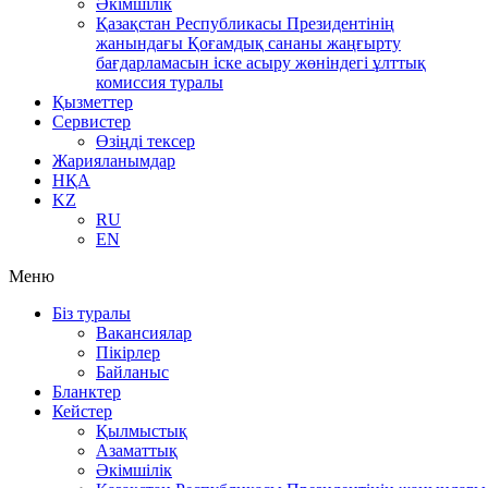
Әкімшілік
Қазақстан Республикасы Президентінің
жанындағы Қоғамдық сананы жаңғырту
бағдарламасын іске асыру жөніндегі ұлттық
комиссия туралы
Қызметтер
Сервистер
Өзіңді тексер
Жарияланымдар
НҚА
KZ
RU
EN
Меню
Біз туралы
Вакансиялар
Пікірлер
Байланыс
Бланктер
Кейстер
Қылмыстық
Азаматтық
Әкімшілік