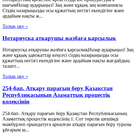
шағымНазар аударыңыз! Заң және құқық заң компаниясы
Сіздің назарыңызды осы құжаттың негізгі екендігіне және
әрдайым нақты ж...
Толық оқу »
Нотариусқа атқарушы жазбаға қарсылық
Нотариусқа атқарушы жазбаға қарсылықНазар аударыңыз! Заң
және құқық адвокаттар кеңсесі сіздің назарыңызды осы
құжаттың негізгі екендігіне және әрдайым нақты жағдайдың
талапт...
Толық оқу »
254-бап. Атқару парағын беру Қазақстан
Республикасының Азаматтық процестік
кодексінің
254-бап. Атқару парағын беру Қазақстан Республикасының
Азаматтық процестік кодексінің 1. Сот төрелік шешімді
мәжбүрлеп орындатуға арналған атқару парағын беру туралы
ұйғарым ш...