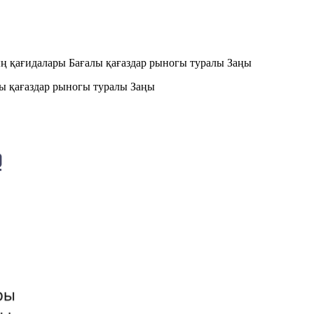
ң қағидалары Бағалы қағаздар рыногы туралы Заңы
ы қағаздар рыногы туралы Заңы