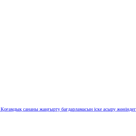
Қоғамдық сананы жаңғырту бағдарламасын іске асыру жөніндег