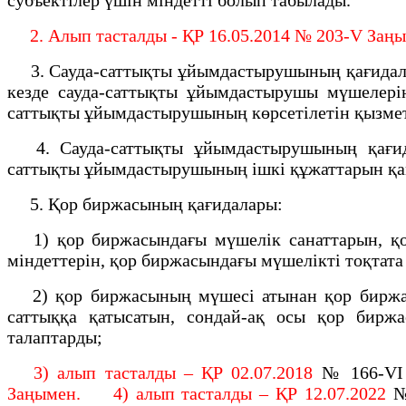
2. Алып тасталды - ҚР 16.05.2014 № 203-V Заңым
3. Сауда-саттықты ұйымдастырушының қағидалар
кезде сауда-саттықты ұйымдастырушы мүшелерiн
саттықты ұйымдастырушының көрсетілетін қызметт
4. Сауда-саттықты ұйымдастырушының қағидал
саттықты ұйымдастырушының iшкi құжаттарын қ
5. Қор биржасының қағидалары:
1) қор биржасындағы мүшелiк санаттарын, қор
мiндеттерiн, қор биржасындағы мүшелiктi тоқтата
2) қор биржасының мүшесі атынан қор биржасы
саттыққа қатысатын, сондай-ақ осы қор биржа
талаптарды;
3) алып тасталды – ҚР 02.07.2018
№ 166-VІ
Заңымен. 4) алып тасталды – ҚР 12.07.2022
№