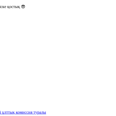
ске қостық 😎
і ұлттық комиссия туралы