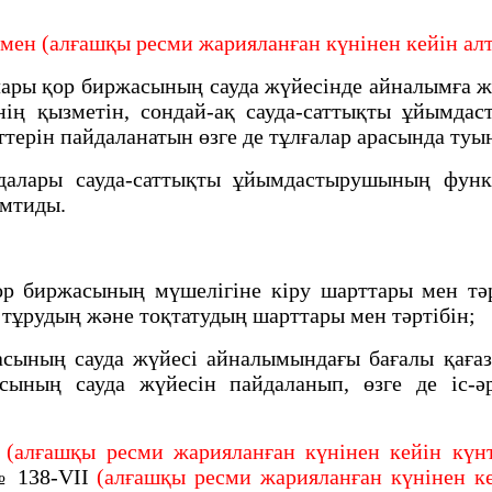
ен (алғашқы ресми жарияланған күнінен кейін алты
ы қор биржасының сауда жүйесінде айналымға жi
iң қызметiн, сондай-ақ сауда-саттықты ұйымдас
ерін пайдаланатын өзге де тұлғалар арасында туы
ары сауда-саттықты ұйымдастырушының функция
амтиды.
 биржасының мүшелiгiне кiру шарттары мен тәр
 тұрудың және тоқтатудың шарттары мен тәртiбiн;
ның сауда жүйесі айналымындағы бағалы қағазд
сының сауда жүйесін пайдаланып, өзге де іс-ә
(алғашқы ресми жарияланған күнінен кейін күнті
 138-VII
(алғашқы ресми жарияланған күнінен ке