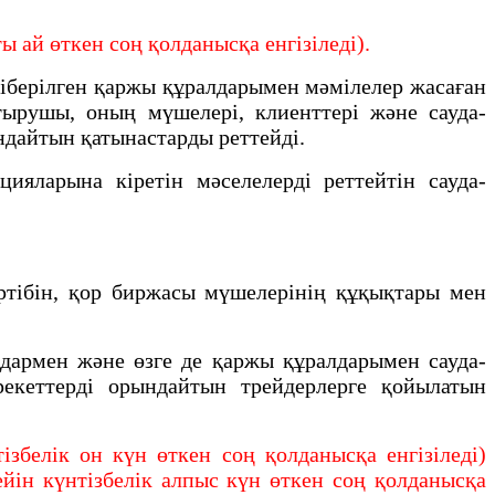
 ай өткен соң қолданысқа енгізіледі).
берiлген қаржы құралдарымен мәмiлелер жасаған
тырушы, оның мүшелері, клиенттері және сауда-
ндайтын қатынастарды реттейдi.
ларына кiретiн мәселелердi реттейтiн сауда-
тiбiн, қор биржасы мүшелерiнiң құқықтары мен
армен және өзге де қаржы құралдарымен сауда-
рекеттерді орындайтын трейдерлерге қойылатын
збелік он күн өткен соң қолданысқа енгізіледі)
йін күнтізбелік алпыс күн өткен соң қолданысқа