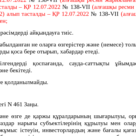
сталды – ҚР 12.07.2022
№ 138-VII
(алғашқы ресми 
2) алып тасталды – ҚР 12.07.2022
№ 138-VII
(алға
мен;
рәсімдерді айқындауға тиіс.
лданған не оларға өзгерістер және (немесе) толы
рды қоса бере отырып, хабардар етеді.
ндерді қоспағанда, сауда-саттықты ұйымдас
не бекітеді.
ге қолданылмайды.
гі N 461 Заңы.
е өзге де қаржы құралдарының шығарылуы, орна
аздар нарығы субъектiлерiнiң құрылуы мен олард
 жұмыс iстеуiн, инвесторлардың және бағалы қа