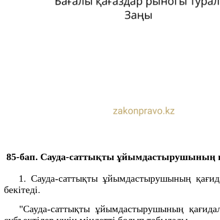
85-бап. Сауда-саттықты ұйымдастырушының 
1. Сауда-саттықты ұйымдастырушының қағидал
бекiтедi.
"Сауда-саттықты ұйымдастырушының қағидалар
субъектілер үшін міндетті болып табылады.