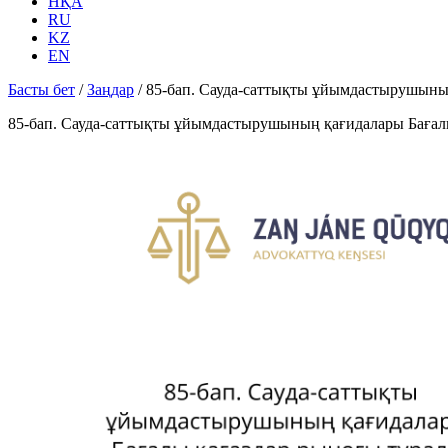
НҚА
RU
KZ
EN
Басты бет
/
Заңдар
/
85-бап. Сауда-саттықты ұйымдастырушыны
85-бап. Сауда-саттықты ұйымдастырушының қағидалары Бағал