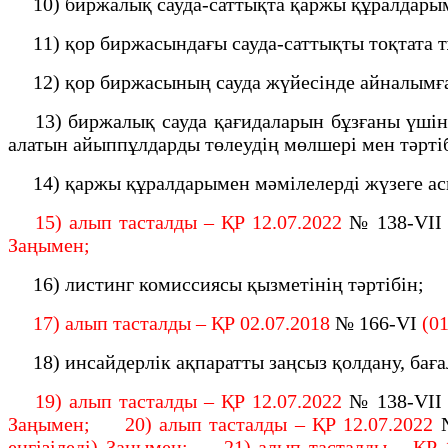
10) биржалық сауда-саттықта қаржы құралдарыме
11) қор биржасындағы сауда-саттықты тоқтата т
12) қор биржасының сауда жүйесiнде айналымға 
13) биржалық сауда қағидаларын бұзғаны үшiн қ
алатын айыппұлдарды төлеудiң мөлшерi мен тәртi
14) қаржы құралдарымен мәмiлелердi жүзеге асы
15) алып тасталды – ҚР 12.07.2022
№ 138-VII
Заңымен;
16) листинг комиссиясы қызметінің тәртібін;
17) алып тасталды – ҚР 02.07.2018
№ 166-VІ
(01
18) инсайдерлік ақпаратты заңсыз қолдану, баға
19) алып тасталды – ҚР 12.07.2022
№ 138-VII
Заңымен; 20) алып тасталды – ҚР 12.07.2022
енгізіледі) Заңымен; 21) алып тасталды – ҚР 