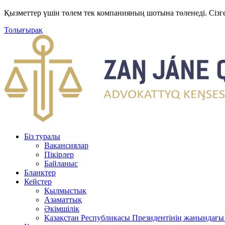
Қызметтер үшін төлем тек компанияның шотына төленеді. Сізг
Толығырақ
Біз туралы
Вакансиялар
Пікірлер
Байланыс
Бланктер
Кейстер
Қылмыстық
Азаматтық
Әкімшілік
Қазақстан Республикасы Президентінің жанындағы 