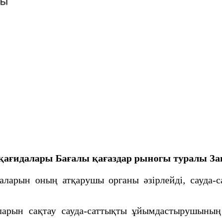
қағидалары
Бағалы қағаздар рыногы туралы З
арын оның атқарушы органы әзiрлейдi, сауда-с
ын сақтау сауда-саттықты ұйымдастырушының к