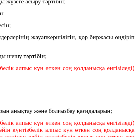
 жүзеге асыру тәртiбiн;
ін;
есiн;
ерлерінің жауапкершiлiгiн, қор биржасы өндiрiп
ды шешу тәртiбiн;
елік алпыс күн өткен соң қолданысқа енгізіледі)
рын анықтау және болғызбау қағидаларын;
елік алпыс күн өткен соң қолданысқа енгізіледі)
йін күнтізбелік алпыс күн өткен соң қолданысқа
 күнінен кейін күнтізбелік алпыс күн өткен соң