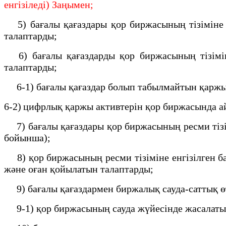
енгізіледі) Заңымен;
5) бағалы қағаздары қор биржасының тiзiмiне ен
талаптарды;
6) бағалы қағаздарды қор биржасының тiзiмiне
талаптарды;
6-1) бағалы қағаздар болып табылмайтын қаржы
6-2) цифрлық қаржы активтерін қор биржасында а
7) бағалы қағаздары қор биржасының ресми тiзiм
бойынша);
8) қор биржасының ресми тізіміне енгізілген ба
және оған қойылатын талаптарды;
9) бағалы қағаздармен биржалық сауда-саттық өт
9-1) қор биржасының сауда жүйесінде жасалатын