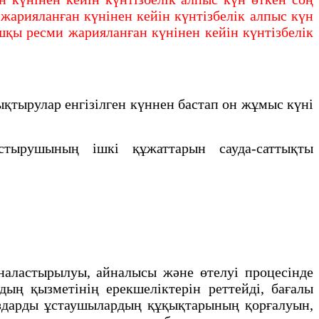
жарияланған күнінен кейін күнтізбелік алпыс күн
шқы ресми жарияланған күнінен кейін күнтізбелік
қтырулар енгізілген күннен бастап он жұмыс күнi
тырушының ішкі құжаттарын сауда-саттықты
ластырылуы, айналысы және өтелуi процесiнде
ың қызметiнің ерекшелiктерiн реттейдi, бағалы
ғаздарды ұстаушылардың құқықтарының қорғалуын,