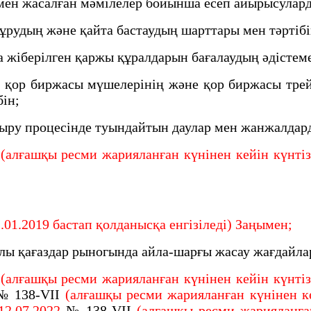
н жасалған мәмiлелер бойынша есеп айырысуларды
ұрудың және қайта бастаудың шарттары мен тәртіб
жiберiлген қаржы құралдарын бағалаудың әдiстем
ор биржасы мүшелерiнiң және қор биржасы трейд
бiн;
ру процесінде туындайтын даулар мен жанжалдар
(алғашқы ресми жарияланған күнінен кейін күнтізб
.01.2019 бастап қолданысқа енгізіледі) Заңымен;
лы қағаздар рыногында айла-шарғы жасау жағдайла
(алғашқы ресми жарияланған күнінен кейін күнтізб
№ 138-VII
(алғашқы ресми жарияланған күнінен ке
12.07.2022
№ 138-VII
(алғашқы ресми жарияланған