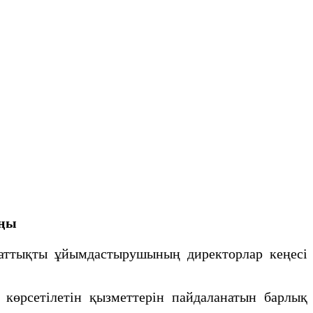
аңы
аттықты ұйымдастырушының директорлар кеңесi
өрсетілетін қызметтерін пайдаланатын барлық