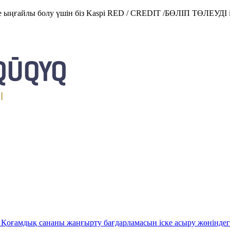
е ыңғайлы болу үшін біз Kaspi RED / CREDIT /БӨЛІП ТӨЛЕУДІ і
Қоғамдық сананы жаңғырту бағдарламасын іске асыру жөніндег