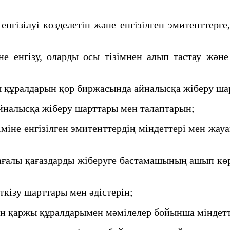
гiзілуі көзделетін және енгiзiлген эмитенттерге
 енгiзу, оларды осы тiзiмнен алып тастау жән
 құралдарын қор биржасында айналысқа жіберу ша
йналысқа жіберу шарттары мен талаптарын;
iне енгiзiлген эмитенттердiң мiндеттерi мен жауа
ғалы қағаздарды жіберуге бастамашының ашып көрс
кiзу шарттары мен әдістерін;
 қаржы құралдарымен мәмілелер бойынша міндетте