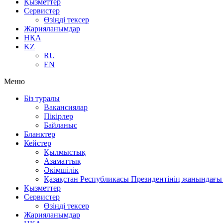
Қызметтер
Сервистер
Өзіңді тексер
Жарияланымдар
НҚА
KZ
RU
EN
Меню
Біз туралы
Вакансиялар
Пікірлер
Байланыс
Бланктер
Кейстер
Қылмыстық
Азаматтық
Әкімшілік
Қазақстан Республикасы Президентінің жанындағы 
Қызметтер
Сервистер
Өзіңді тексер
Жарияланымдар