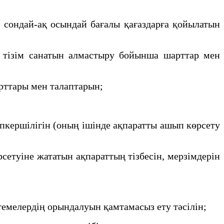
, сондай-ақ осындай бағалы қағаздарға қойылатын
е тiзiм санатын алмастыру бойынша шарттар мен
рттары мен талаптарын;
пкершiлiгiн (оның iшiнде ақпаратты ашып көрсету
етуіне жататын ақпараттың тізбесін, мерзімдерін
мелердің орындалуын қамтамасыз ету тәсілін;