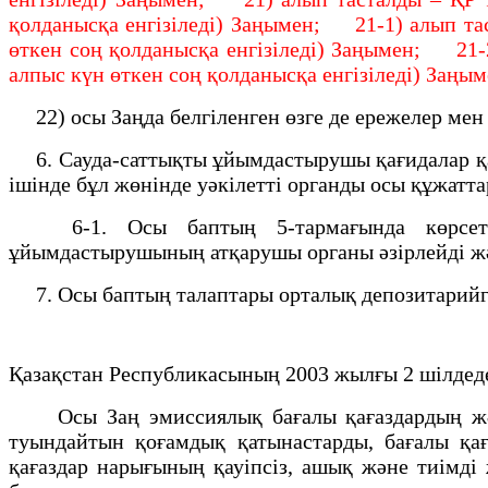
қолданысқа енгізіледі) Заңымен; 21-1) алып та
өткен соң қолданысқа енгізіледі) Заңымен; 21-
алпыс күн өткен соң қолданысқа енгізіледі) Заңы
22) осы Заңда белгіленген өзге де ережелер мен 
6. Сауда-саттықты ұйымдастырушы қағидалар қабы
iшiнде бұл жөнінде уәкілетті органды осы құжатта
6-1. Осы баптың 5-тармағында көрсетілге
ұйымдастырушының атқарушы органы әзірлейді жә
7. Осы баптың талаптары орталық депозитарий
Қазақстан Республикасының 2003 жылғы 2 шілдеде
Осы Заң эмиссиялық бағалы қағаздардың жән
туындайтын қоғамдық қатынастарды, бағалы қағ
қағаздар нарығының қауiпсiз, ашық және тиiмдi