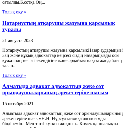
сатылды.Б.сотқа Оң...
Толық оқу »
Нотариустың атқарушы жазуына қарсылық
туралы
21 августа 2023
Нотариустың атқарушы жазуына қарсылықНазар аударыңыз!
Заң және құқық адвокаттар кеңсесі сіздің назарыңызды осы
құжаттың негізгі екендігіне және әрдайым нақты жағдайдың
талап...
Толық оқу »
Алматыда адвокат адвокаттың жеке сот
орындаушыларының әрекеттеріне шағым
15 октября 2021
Алматыда адвокат адвокаттың жеке сот орындаушыларының
әрекеттеріне шағымН.Н. Нұрсұлтановқа алғысымды
білдіремін.. Мен тіпті күткен жоқпын.. Көмек қаншалықты