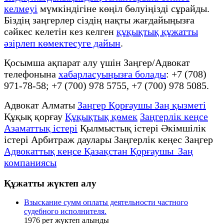
келмеуі
мүмкіндігіне көңіл бөлуіңізді сұрайды.
Біздің заңгерлер сіздің нақты жағдайыңызға
сәйкес келетін кез келген
құқықтық құжатты
әзірлеп көмектесуге дайын
.
Қосымша ақпарат алу үшін Заңгер/Адвокат
телефонына
хабарласуыңызға болады
: +7 (708)
971-78-58; +7 (700) 978 5755, +7 (700) 978 5085.
Адвокат Алматы
Заңгер Қорғаушы Заң қызметі
Құқық қорғау
Құқықтық қөмек
Заңгерлік кеңсе
Азаматтық істері
Қылмыстық істері Әкімшілік
істері Арбитраж даулары Заңгерлік кеңес Заңгер
Адвокаттық кеңсе Қазақстан Қорғаушы Заң
компаниясы
Құжатты жүктеп алу
Взыскание сумм оплаты деятельности частного
судебного исполнителя.
1976
рет жүктеп алынды