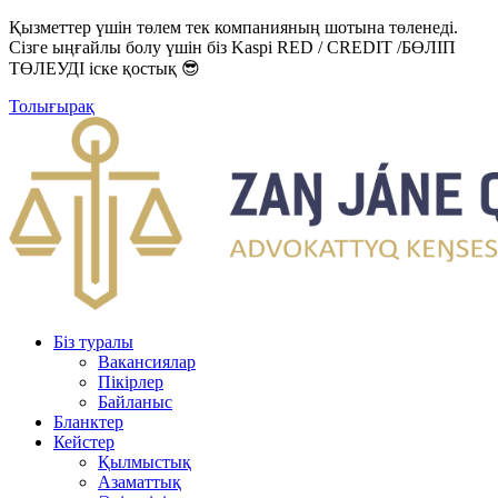
Қызметтер үшін төлем тек компанияның шотына төленеді.
Сізге ыңғайлы болу үшін біз Kaspi RED / CREDIT /БӨЛІП
ТӨЛЕУДІ іске қостық 😎
Толығырақ
Біз туралы
Вакансиялар
Пікірлер
Байланыс
Бланктер
Кейстер
Қылмыстық
Азаматтық