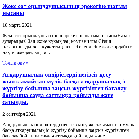
Жеке сот орындаушысының әрекетіне шағым
нысаны
18 марта 2021
Жеке сот орындаушысының әрекетіне шағым нысаныНазар
аударыңыз! Заң және құқық заң компаниясы Сіздің
назарыңызды осы құжаттың негізгі екендігіне және әрдайым
нақты жағдайдың та...
Толық оқу »
Атқарушылық өндірістерді негізсіз қосу
жылжымайтын мүлік басқа атқарушылық іс
жүргізу бойынша заңсыз жүргізілген бағалау
бойынша сауда-саттыққа қойылды және
сатылды.
2 сентября 2021
Атқарушылық өндірістерді негізсіз қосу жылжымайтын мүлік
басқа атқарушылық іс жүргізу бойынша заңсыз жүргізілген
бағалау бойынша сауда-саттыққа қойылды және