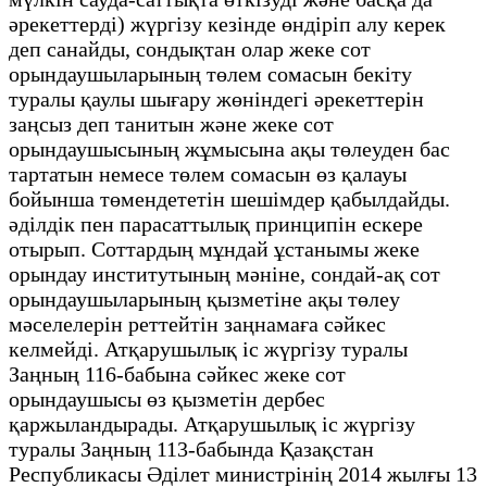
әрекеттерді) жүргізу кезінде өндіріп алу керек
деп санайды, сондықтан олар жеке сот
орындаушыларының төлем сомасын бекіту
туралы қаулы шығару жөніндегі әрекеттерін
заңсыз деп танитын және жеке сот
орындаушысының жұмысына ақы төлеуден бас
тартатын немесе төлем сомасын өз қалауы
бойынша төмендететін шешімдер қабылдайды.
әділдік пен парасаттылық принципін ескере
отырып. Соттардың мұндай ұстанымы жеке
орындау институтының мәніне, сондай-ақ сот
орындаушыларының қызметіне ақы төлеу
мәселелерін реттейтін заңнамаға сәйкес
келмейді. Атқарушылық іс жүргізу туралы
Заңның 116-бабына сәйкес жеке сот
орындаушысы өз қызметін дербес
қаржыландырады. Атқарушылық іс жүргізу
туралы Заңның 113-бабында Қазақстан
Республикасы Әділет министрінің 2014 жылғы 13