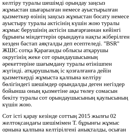
келтіру туралы шешімді орындау заңсыз
жұмыстан шығарылған немесе ауыстырылған
қызметкер өзінің заңсыз жұмыстан босату немесе
ауыстыру туралы актісінің күшін жою туралы
жұмыс берушінің актісін шығарғаннан кейінгі
бұрынғы міндеттерін орындауға нақты жіберілген
кезден бастап аяқталды деп есептеледі. "BSR"
ЖШС сотқа Қарағанды облысы атқарушы
округінің жеке сот орындаушысының
әрекеттеріне шағымдану туралы өтінішпен
жүгінді. атқарушылық іс қозғалғанға дейін
қызметкерді жұмыста қалпына келтіру
бөлігіндегі шешімдер орындалды деген негіздер
бойынша оның қызметіне ақы төлеу сомасын
бекіту туралы сот орындаушысының қаулысының
күшін жою.
Сот істі қарау кезінде соттың 2015 жылғы 02
желтоқсандағы шешімімен Т. бұрынғы жұмыс
орнына қалпына келтірілгені анықталды, осыған