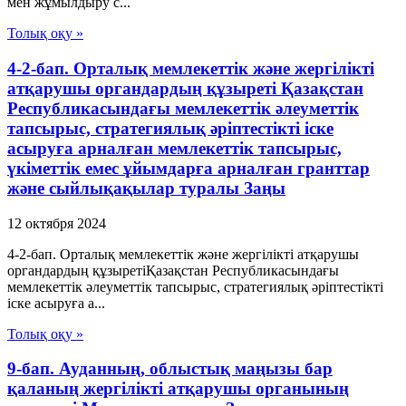
мен жұмылдыру с...
Толық оқу »
4-2-бап. Орталық мемлекеттік және жергілікті
атқарушы органдардың құзыреті Қазақстан
Республикасындағы мемлекеттік әлеуметтік
тапсырыс, стратегиялық әріптестікті іске
асыруға арналған мемлекеттік тапсырыс,
үкіметтік емес ұйымдарға арналған гранттар
және сыйлықақылар туралы Заңы
12 октября 2024
4-2-бап. Орталық мемлекеттік және жергілікті атқарушы
органдардың құзыретіҚазақстан Республикасындағы
мемлекеттік әлеуметтік тапсырыс, стратегиялық әріптестікті
іске асыруға а...
Толық оқу »
9-бап. Ауданның, облыстық маңызы бар
қаланың жергілікті атқарушы органының