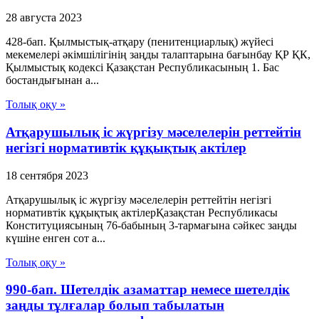
28 августа 2023
428-бап. Қылмыстық-атқару (пенитенциарлық) жүйесі
мекемелері әкімшілігінің заңды талаптарына бағынбау ҚР ҚК,
Қылмыстық кодексi Қазақстан Республикасының 1. Бас
бостандығынан а...
Толық оқу »
Атқарушылық іс жүргізу мәселелерін реттейтін
негізгі нормативтік құқықтық актілер
18 сентября 2023
Атқарушылық іс жүргізу мәселелерін реттейтін негізгі
нормативтік құқықтық актілерҚазақстан Республикасы
Конституциясының 76-бабының 3-тармағына сәйкес заңды
күшіне енген сот а...
Толық оқу »
990-бап. Шетелдiк азаматтар немесе шетелдiк
заңды тұлғалар болып табылатын