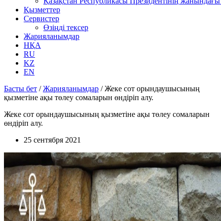
Қазақстан Республикасы Президентінің жанындағы 
Қызметтер
Сервистер
Өзіңді тексер
Жарияланымдар
НҚА
RU
KZ
EN
Басты бет
/
Жарияланымдар
/
Жеке сот орындаушысының
қызметіне ақы төлеу сомаларын өндіріп алу.
Жеке сот орындаушысының қызметіне ақы төлеу сомаларын
өндіріп алу.
25 сентября 2021