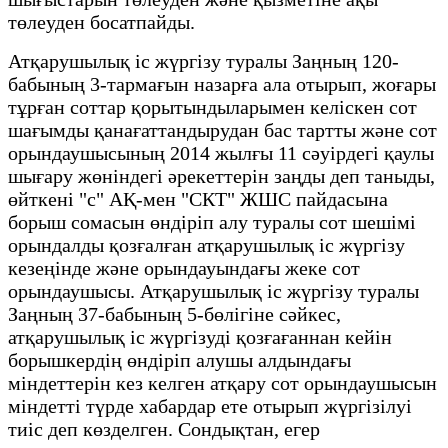
төлеуден босатпайды.
Атқарушылық іс жүргізу туралы Заңның 120-
бабының 3-тармағын назарға ала отырып, жоғары
тұрған соттар қорытындыларымен келіскен сот
шағымды қанағаттандырудан бас тартты және сот
орындаушысының 2014 жылғы 11 сәуірдегі қаулы
шығару жөніндегі әрекеттерін заңды деп таныды,
өйткені "с" АҚ-мен "СКТ" ЖШС пайдасына
борыш сомасын өндіріп алу туралы сот шешімі
орындалды қозғалған атқарушылық іс жүргізу
кезеңінде және орындауындағы жеке сот
орындаушысы. Атқарушылық іс жүргізу туралы
Заңның 37-бабының 5-бөлігіне сәйкес,
атқарушылық іс жүргізуді қозғағаннан кейін
борышкердің өндіріп алушы алдындағы
міндеттерін кез келген атқару сот орындаушысын
міндетті түрде хабардар ете отырып жүргізілуі
тиіс деп көзделген. Сондықтан, егер