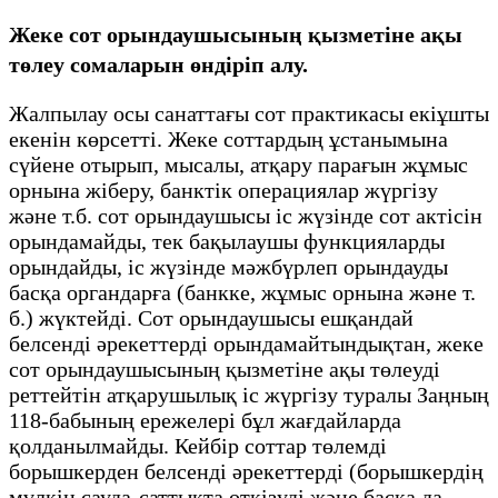
Жеке сот орындаушысының қызметіне ақы
төлеу сомаларын өндіріп алу.
Жалпылау осы санаттағы сот практикасы екіұшты
екенін көрсетті. Жеке соттардың ұстанымына
сүйене отырып, мысалы, атқару парағын жұмыс
орнына жіберу, банктік операциялар жүргізу
және т.б. сот орындаушысы іс жүзінде сот актісін
орындамайды, тек бақылаушы функцияларды
орындайды, іс жүзінде мәжбүрлеп орындауды
басқа органдарға (банкке, жұмыс орнына және т.
б.) жүктейді. Сот орындаушысы ешқандай
белсенді әрекеттерді орындамайтындықтан, жеке
сот орындаушысының қызметіне ақы төлеуді
реттейтін атқарушылық іс жүргізу туралы Заңның
118-бабының ережелері бұл жағдайларда
қолданылмайды. Кейбір соттар төлемді
борышкерден белсенді әрекеттерді (борышкердің
мүлкін сауда-саттықта өткізуді және басқа да