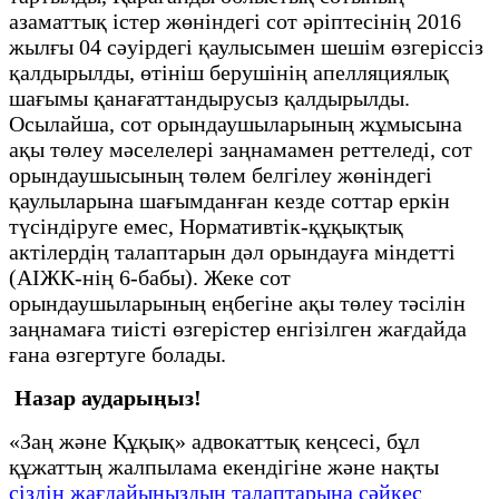
азаматтық істер жөніндегі сот әріптесінің 2016
жылғы 04 сәуірдегі қаулысымен шешім өзгеріссіз
қалдырылды, өтініш берушінің апелляциялық
шағымы қанағаттандырусыз қалдырылды.
Осылайша, сот орындаушыларының жұмысына
ақы төлеу мәселелері заңнамамен реттеледі, сот
орындаушысының төлем белгілеу жөніндегі
қаулыларына шағымданған кезде соттар еркін
түсіндіруге емес, Нормативтік-құқықтық
актілердің талаптарын дәл орындауға міндетті
(АІЖК-нің 6-бабы). Жеке сот
орындаушыларының еңбегіне ақы төлеу тәсілін
заңнамаға тиісті өзгерістер енгізілген жағдайда
ғана өзгертуге болады.
Назар аударыңыз!
«Заң және Құқық» адвокаттық кеңсесі, бұл
құжаттың жалпылама екендігіне және нақты
сіздің жағдайыңыздың талаптарына сәйкес