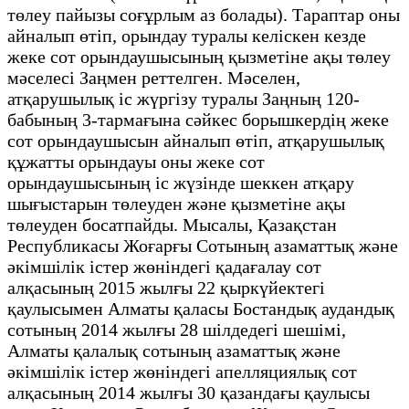
төлеу пайызы соғұрлым аз болады). Тараптар оны
айналып өтіп, орындау туралы келіскен кезде
жеке сот орындаушысының қызметіне ақы төлеу
мәселесі Заңмен реттелген. Мәселен,
атқарушылық іс жүргізу туралы Заңның 120-
бабының 3-тармағына сәйкес борышкердің жеке
сот орындаушысын айналып өтіп, атқарушылық
құжатты орындауы оны жеке сот
орындаушысының іс жүзінде шеккен атқару
шығыстарын төлеуден және қызметіне ақы
төлеуден босатпайды. Мысалы, Қазақстан
Республикасы Жоғарғы Сотының азаматтық және
әкімшілік істер жөніндегі қадағалау сот
алқасының 2015 жылғы 22 қыркүйектегі
қаулысымен Алматы қаласы Бостандық аудандық
сотының 2014 жылғы 28 шілдедегі шешімі,
Алматы қалалық сотының азаматтық және
әкімшілік істер жөніндегі апелляциялық сот
алқасының 2014 жылғы 30 қазандағы қаулысы