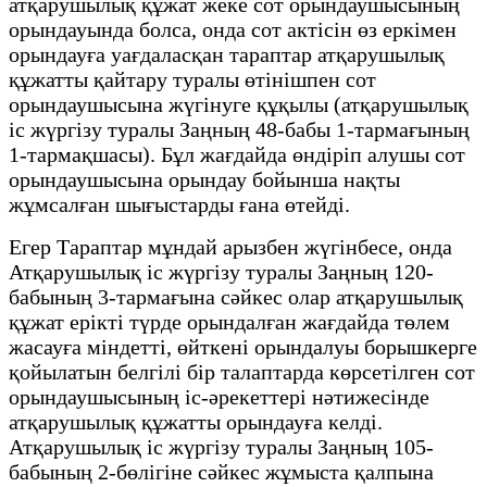
атқарушылық құжат жеке сот орындаушысының
орындауында болса, онда сот актісін өз еркімен
орындауға уағдаласқан тараптар атқарушылық
құжатты қайтару туралы өтінішпен сот
орындаушысына жүгінуге құқылы (атқарушылық
іс жүргізу туралы Заңның 48-бабы 1-тармағының
1-тармақшасы). Бұл жағдайда өндіріп алушы сот
орындаушысына орындау бойынша нақты
жұмсалған шығыстарды ғана өтейді.
Егер Тараптар мұндай арызбен жүгінбесе, онда
Атқарушылық іс жүргізу туралы Заңның 120-
бабының 3-тармағына сәйкес олар атқарушылық
құжат ерікті түрде орындалған жағдайда төлем
жасауға міндетті, өйткені орындалуы борышкерге
қойылатын белгілі бір талаптарда көрсетілген сот
орындаушысының іс-әрекеттері нәтижесінде
атқарушылық құжатты орындауға келді.
Атқарушылық іс жүргізу туралы Заңның 105-
бабының 2-бөлігіне сәйкес жұмыста қалпына