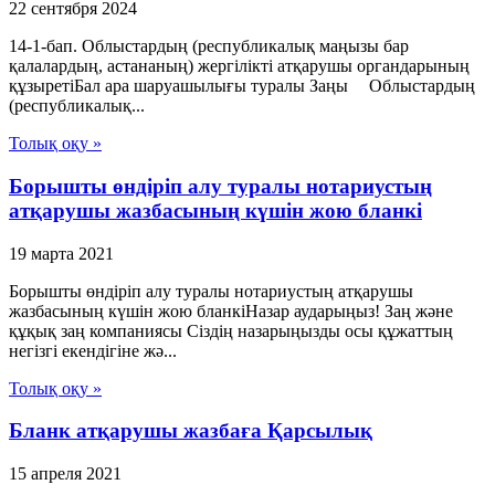
22 сентября 2024
14-1-бап. Облыстардың (республикалық маңызы бар
қалалардың, астананың) жергілікті атқарушы органдарының
құзыретіБал ара шаруашылығы туралы Заңы Облыстардың
(республикалық...
Толық оқу »
Борышты өндіріп алу туралы нотариустың
атқарушы жазбасының күшін жою бланкі
19 марта 2021
Борышты өндіріп алу туралы нотариустың атқарушы
жазбасының күшін жою бланкіНазар аударыңыз! Заң және
құқық заң компаниясы Сіздің назарыңызды осы құжаттың
негізгі екендігіне жә...
Толық оқу »
Бланк атқарушы жазбаға Қарсылық
15 апреля 2021