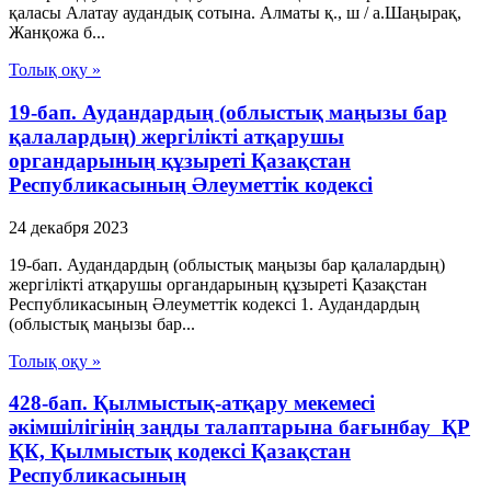
қаласы Алатау аудандық сотына. Алматы қ., ш / а.Шаңырақ,
Жанқожа б...
Толық оқу »
19-бап. Аудандардың (облыстық маңызы бар
қалалардың) жергілікті атқарушы
органдарының құзыреті Қазақстан
Республикасының Әлеуметтік кодексі
24 декабря 2023
19-бап. Аудандардың (облыстық маңызы бар қалалардың)
жергілікті атқарушы органдарының құзыреті Қазақстан
Республикасының Әлеуметтік кодексі 1. Аудандардың
(облыстық маңызы бар...
Толық оқу »
428-бап. Қылмыстық-атқару мекемесі
әкімшілігінің заңды талаптарына бағынбау ҚР
ҚК, Қылмыстық кодексi Қазақстан
Республикасының