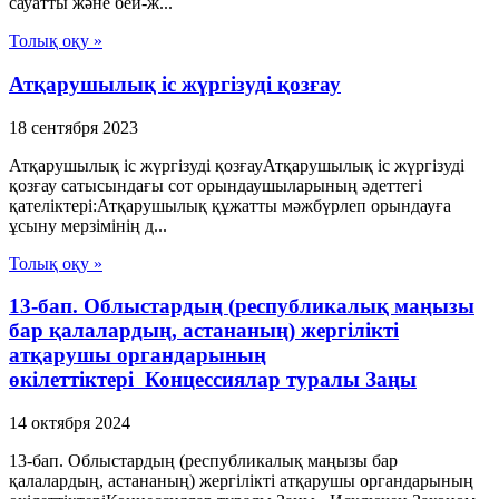
сауатты және бей-ж...
Толық оқу »
Атқарушылық іс жүргізуді қозғау
18 сентября 2023
Атқарушылық іс жүргізуді қозғауАтқарушылық іс жүргізуді
қозғау сатысындағы сот орындаушыларының әдеттегі
қателіктері:Атқарушылық құжатты мәжбүрлеп орындауға
ұсыну мерзімінің д...
Толық оқу »
13-бап. Облыстардың (республикалық маңызы
бар қалалардың, астананың) жергiлiктi
атқарушы органдарының
өкiлеттiктерi Концессиялар туралы Заңы
14 октября 2024
13-бап. Облыстардың (республикалық маңызы бар
қалалардың, астананың) жергiлiктi атқарушы органдарының