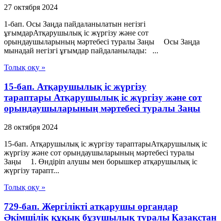
27 октября 2024
1-бап. Осы Заңда пайдаланылатын негізгі
ұғымдарАтқарушылық iс жүргiзу және сот
орындаушыларының мәртебесi туралы Заңы Осы Заңда
мынадай негізгі ұғымдар пайдаланылады: ...
Толық оқу »
15-бап. Атқарушылық iс жүргiзу
тараптары Атқарушылық iс жүргiзу және сот
орындаушыларының мәртебесi туралы Заңы
28 октября 2024
15-бап. Атқарушылық iс жүргiзу тараптарыАтқарушылық iс
жүргiзу және сот орындаушыларының мәртебесi туралы
Заңы 1. Өндiрiп алушы мен борышкер атқарушылық iс
жүргiзу тарапт...
Толық оқу »
729-бап. Жергілікті атқарушы органдар
Әкімшілік құқық бұзушылық туралы Қазақстан