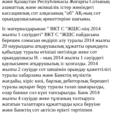
және Қазақстан Республикасы Жоғарғы Сотының
азаматтық және әкімшілік істер жөніндегі
кассациялық сот алқасының "об" АҚ-ның сот
орындаушысының әрекеттеріне шағымы.
Іс материалдарынан " ВКТ С "ЖШС-нің 2014
жылғы 1 сәуірдегі" ВКТ С "ЖШС пайдасына
берешек сомасын өндіріп алу туралы 2014 жылғы
20 наурыздағы атқарушылық құжатты орындауға
қабылдау туралы өтініші негізінде жеке сот
орындаушысы Н. - ның 2014 жылғы 1 сәуірдегі
қаулысымен атқарушылық іс қозғалды. 2014
жылғы 2 сәуірде сот шешімін орындау қажеттілігі
туралы хабарлама және Банктің мүліктік
жағдайы, кіріс көзі, барлық дебиторлық берешегі
туралы ақпарат беру туралы талап шығарылды,
олар банкке сол күні тапсырылды. Банк 2014
жылғы 4 сәуірде жеке тұлғаның толтыруға
жататын талаптарға құжаттарды қоса беруіне
және Банктің сот актісін ерікті тәртіппен