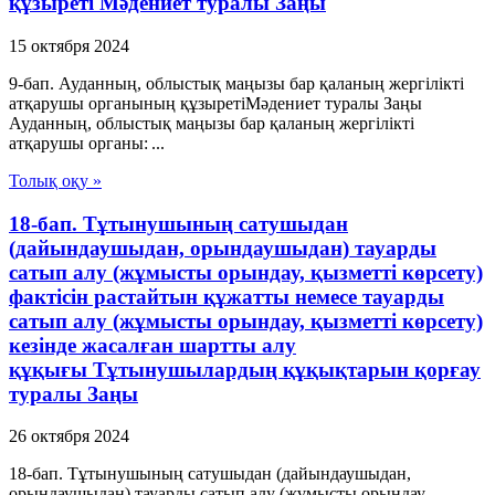
құзыреті Мәдениет туралы Заңы
15 октября 2024
9-бап. Ауданның, облыстық маңызы бар қаланың жергілікті
атқарушы органының құзыретіМәдениет туралы Заңы
Ауданның, облыстық маңызы бар қаланың жергілікті
атқарушы органы: ...
Толық оқу »
18-бап. Тұтынушының сатушыдан
(дайындаушыдан, орындаушыдан) тауарды
сатып алу (жұмысты орындау, қызметті көрсету)
фактісін растайтын құжатты немесе тауарды
сатып алу (жұмысты орындау, қызметті көрсету)
кезінде жасалған шартты алу
құқығы Тұтынушылардың құқықтарын қорғау
туралы Заңы
26 октября 2024
18-бап. Тұтынушының сатушыдан (дайындаушыдан,
орындаушыдан) тауарды сатып алу (жұмысты орындау,