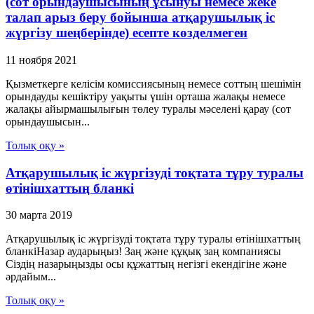
(сот орындаушысының ұсынуы немесе жеке
талап арыз беру бойынша атқарушылық іс
жүргізу шеңберінде) есепте көзделмеген
11 ноября 2021
Қызметкерге келісім комиссиясының немесе соттың шешімін
орындауды кешіктіру уақыты үшін орташа жалақы немесе
жалақы айырмашылығын төлеу туралы мәселені қарау (сот
орындаушысын...
Толық оқу »
Атқарушылық іс жүргізуді тоқтата тұру туралы
өтінішхаттың бланкі
30 марта 2019
Атқарушылық іс жүргізуді тоқтата тұру туралы өтінішхаттың
бланкіНазар аударыңыз! Заң және құқық заң компаниясы
Сіздің назарыңызды осы құжаттың негізгі екендігіне және
әрдайым...
Толық оқу »