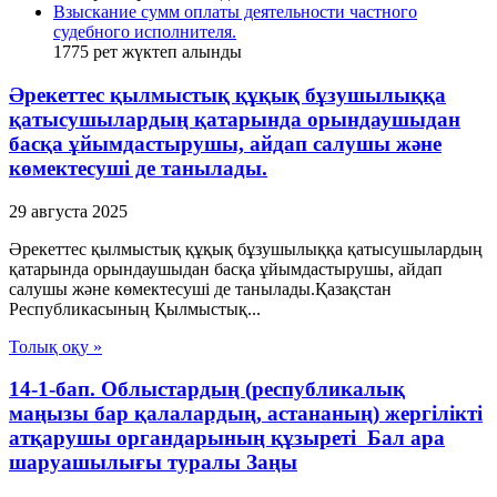
Взыскание сумм оплаты деятельности частного
судебного исполнителя.
1775
рет жүктеп алынды
Әрекеттес қылмыстық құқық бұзушылыққа
қатысушылардың қатарында орындаушыдан
басқа ұйымдастырушы, айдап салушы және
көмектесуші де танылады.
29 августа 2025
Әрекеттес қылмыстық құқық бұзушылыққа қатысушылардың
қатарында орындаушыдан басқа ұйымдастырушы, айдап
салушы және көмектесуші де танылады.Қазақстан
Республикасының Қылмыстық...
Толық оқу »
14-1-бап. Облыстардың (республикалық
маңызы бар қалалардың, астананың) жергілікті
атқарушы органдарының құзыреті Бал ара
шаруашылығы туралы Заңы