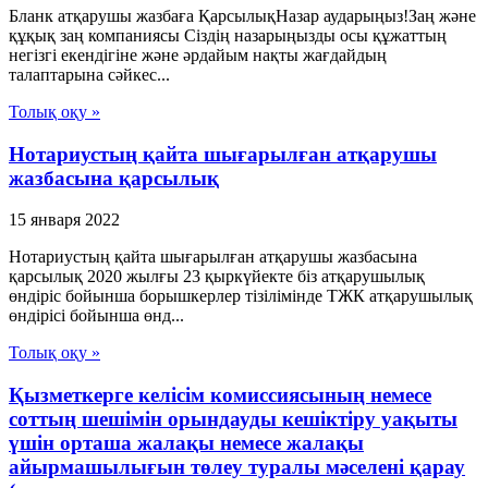
Бланк атқарушы жазбаға ҚарсылықНазар аударыңыз!Заң және
құқық заң компаниясы Сіздің назарыңызды осы құжаттың
негізгі екендігіне және әрдайым нақты жағдайдың
талаптарына сәйкес...
Толық оқу »
Нотариустың қайта шығарылған атқарушы
жазбасына қарсылық
15 января 2022
Нотариустың қайта шығарылған атқарушы жазбасына
қарсылық 2020 жылғы 23 қыркүйекте біз атқарушылық
өндіріс бойынша борышкерлер тізілімінде ТЖК атқарушылық
өндірісі бойынша өнд...
Толық оқу »
Қызметкерге келісім комиссиясының немесе
соттың шешімін орындауды кешіктіру уақыты
үшін орташа жалақы немесе жалақы
айырмашылығын төлеу туралы мәселені қарау