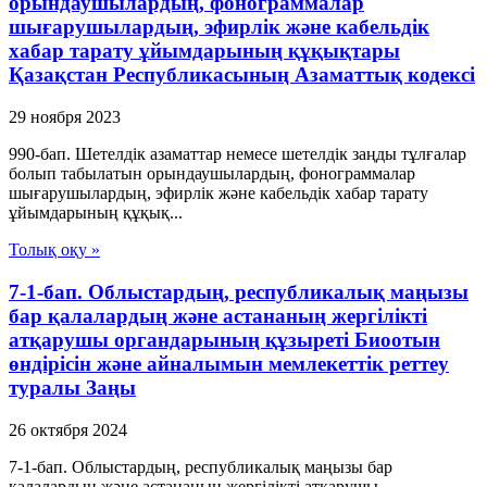
орындаушылардың, фонограммалар
шығарушылардың, эфирлiк және кабельдік
хабар тарату ұйымдарының құқықтары
Қазақстан Республикасының Азаматтық кодексi
29 ноября 2023
990-бап. Шетелдiк азаматтар немесе шетелдiк заңды тұлғалар
болып табылатын орындаушылардың, фонограммалар
шығарушылардың, эфирлiк және кабельдік хабар тарату
ұйымдарының құқық...
Толық оқу »
7-1-бап. Облыстардың, республикалық маңызы
бар қалалардың және астананың жергілікті
атқарушы органдарының құзыреті Биоотын
өндірісін және айналымын мемлекеттік реттеу
туралы Заңы
26 октября 2024
7-1-бап. Облыстардың, республикалық маңызы бар
қалалардың және астананың жергілікті атқарушы