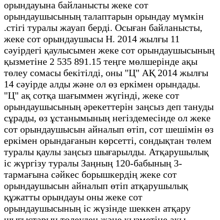
орындауына байланысты жеке сот
орындаушысының талаптарын орындау мүмкін
.стігі туралы жауап берді. Осыған байланысты,
жеке сот орындаушысы Н. 2014 жылғы 11
сәуірдегі қаулысымен жеке сот орындаушысының
қызметіне 2 535 891.15 теңге мөлшерінде ақы
төлеу сомасы бекітілді, оны "Ц" АҚ 2014 жылғы
14 сәуірде алды және ол өз еркімен орындады.
"Ц" ақ сотқа шағыммен жүгінді, жеке сот
орындаушысының әрекеттерін заңсыз деп тануды
сұрады, өз ұстанымының негіздемесінде ол жеке
сот орындаушысын айналып өтіп, сот шешімін өз
еркімен орындағанын көрсетті, сондықтан төлем
туралы қаулы заңсыз шығарылды. Атқарушылық
іс жүргізу туралы Заңның 120-бабының 3-
тармағына сәйкес борышкердің жеке сот
орындаушысын айналып өтіп атқарушылық
құжатты орындауы оны жеке сот
орындаушысының іс жүзінде шеккен атқару
шығыстарын төлеуден және қызметіне ақы