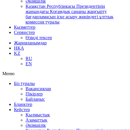
Әкімшілік
Қазақстан Республикасы Президентінің
жанындағы Қоғамдық сананы жаңғырту
бағдарламасын іске асыру жөніндегі ұлттық
комиссия туралы
Қызметтер
Сервистер
Өзіңді тексер
Жарияланымдар
НҚА
KZ
RU
EN
Меню
Біз туралы
Вакансиялар
Пікірлер
Байланыс
Бланктер
Кейстер
Қылмыстық
Азаматтық
Әкімшілік