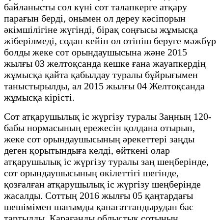
байланысты сол күні сот талапкерге атқару
парағын берді, онымен ол дереу кәсіпорын
әкімшілігіне жүгінді, бірақ соңғысы жұмысқа
жіберілмеді, содан кейін ол өтініш беруге мәжбүр
болды жеке сот орындаушысына және 2015
жылғы 03 желтоқсанда кешке ғана жауапкердің
жұмысқа қайта қабылдау туралы бұйрығымен
таныстырылды, ал 2015 жылғы 04 Желтоқсанда
жұмысқа кірісті.
Сот атқарушылық іс жүргізу туралы Заңның 120-
бабы нормасының ережесін қолдана отырып,
жеке сот орындаушысының әрекеттері заңды
деген қорытындыға келді, өйткені олар
атқарушылық іс жүргізу туралы заң шеңберінде,
сот орындаушысының өкілеттігі шегінде,
қозғалған атқарушылық іс жүргізу шеңберінде
жасалды. Соттың 2016 жылғы 05 қаңтардағы
шешімімен шағымды қанағаттандырудан бас
тартылды, Қарағанды облыстық сотының