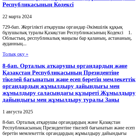
Республикасының Кодексі
22 марта 2024
729-бап. Жергілікті атқарушы органдар Әкімшілік құқық
бұзушылық туралы Қазақстан Республикасының Кодексі 1.
Облыстың, республикалық маңызы бар қаланың, астананың,
ауданның...
Толық оқу »
8-бап. Орталық атқарушы органдардың және
Қазақстан Республикасының Президентіне
тікелей бағынатын және есеп беретін мемлекеттік
органдардың жұмылдыру дайындығы мен
жұмылдыру саласындағы құзыреті Жұмылдыру
дайындығы мен жұмылдыру туралы Заңы
1 августа 2025
8-бап. Орталық атқарушы органдардың және Қазақстан
Республикасының Президентіне тікелей бағынатын және есеп
беретін мемлекеттік органдардың жұмылдыру дайындығы