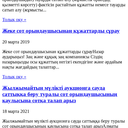
қызметті көрсету) фактісін растайтын құжатты немесе тауарды
сатып алу (жұмысты...
Толық оқу »
Жеке сот орындаушысынан құжаттарды сұрау
20 марта 2019
Жеке сот орындаушысынан құжаттарды сұрауНазар
аударыңыз! Заң және құқық заң компаниясы Сіздің
назарыңызды осы құжаттың негізгі екендігіне және әрдайым
нақты жағдайдың талаптар...
Толық оқу »
Жылжымайтын мүлікті аукционға сауда
саттыққа беру туралы сот орындаушысының
қаулысына сотқа талап арыз
18 марта 2021
Жылжымайтын мүлікті аукционға сауда саттыққа беру туралы
сот орындаушысының қаулысына сотқа талап арызАлматы