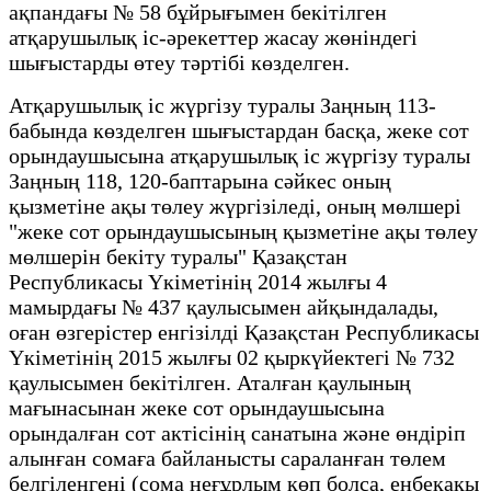
ақпандағы № 58 бұйрығымен бекітілген
атқарушылық іс-әрекеттер жасау жөніндегі
шығыстарды өтеу тәртібі көзделген.
Атқарушылық іс жүргізу туралы Заңның 113-
бабында көзделген шығыстардан басқа, жеке сот
орындаушысына атқарушылық іс жүргізу туралы
Заңның 118, 120-баптарына сәйкес оның
қызметіне ақы төлеу жүргізіледі, оның мөлшері
"жеке сот орындаушысының қызметіне ақы төлеу
мөлшерін бекіту туралы" Қазақстан
Республикасы Үкіметінің 2014 жылғы 4
мамырдағы № 437 қаулысымен айқындалады,
оған өзгерістер енгізілді Қазақстан Республикасы
Үкіметінің 2015 жылғы 02 қыркүйектегі № 732
қаулысымен бекітілген. Аталған қаулының
мағынасынан жеке сот орындаушысына
орындалған сот актісінің санатына және өндіріп
алынған сомаға байланысты сараланған төлем
белгіленгені (сома неғұрлым көп болса, еңбекақы