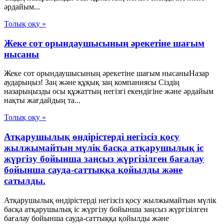
әрдайым...
Толық оқу »
Жеке сот орындаушысының әрекетіне шағым
нысаны
Жеке сот орындаушысының әрекетіне шағым нысаныНазар
аударыңыз! Заң және құқық заң компаниясы Сіздің
назарыңызды осы құжаттың негізгі екендігіне және әрдайым
нақты жағдайдың та...
Толық оқу »
Атқарушылық өндірістерді негізсіз қосу
жылжымайтын мүлік басқа атқарушылық іс
жүргізу бойынша заңсыз жүргізілген бағалау
бойынша сауда-саттыққа қойылды және
сатылды.
Атқарушылық өндірістерді негізсіз қосу жылжымайтын мүлік
басқа атқарушылық іс жүргізу бойынша заңсыз жүргізілген
бағалау бойынша сауда-саттыққа қойылды және