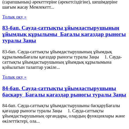
(сарапшының) әрекеттеріне (әрекетсіздігіне), шешімдеріне
шағым жасау Мемлекетт...
Толық оқу »
83-бап. Сауда-саттықты ұйымдастырушының
ұйымдық құрылымы Бағалы қағаздар рыногы
туралы Заңы
83-бап. Сауда-саттықты ұйымдастырушының ұйымдық
құрылымыБағалы қағаздар рыногы туралы Заңы 1. Сауда-
саттықты ұйымдастырушының ұйымдық құрылымына
қойылатын талаптар уәкiле...
Толық оқу »
84-бап. Сауда-саттықты ұйымдастырушыны
басқару Бағалы қағаздар рыногы туралы Заңы
84-бап. Сауда-саттықты ұйымдастырушыны басқаруБағалы
қағаздар рыногы туралы Заңы 1. Сауда-саттықты
ұйымдастырушының органдары, олардың функциялары және
өкілеттіктері, ола...