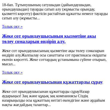
18-бап. Тұтынушының сатушыдан (дайындаушыдан,
орындаушыдан) тауарды сатып алу (жұмысты орындау,
қызметті көрсету) фактісін растайтын құжатты немесе тауарды
сатып алу (жұмысты...
Толық оқу »
Жеке сот орындаушысының қызметіне ақы
төлеу сомаларын өндіріп алу.
Жеке сот орындаушысының қызметіне ақы төлеу сомаларын
өндіріп алу.Жалпылау осы санаттағы сот практикасы екіұшты
екенін көрсетті. Жеке соттардың ұстанымына сүйене отырып,
мысал...
Толық оқу »
Жеке сот орындаушысынан құжаттарды сұрау
Жеке сот орындаушысынан құжаттарды сұрауНазар
аударыңыз! Заң және құқық заң компаниясы Сіздің
назарыңызды осы құжаттың негізгі екендігіне және әрдайым
нақты жағдайдың талаптар...