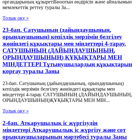
органдарының құзыретіБиоотын өндірісін және айналымын
мемлекеттік реттеу туралы За...
Толық оқу »
23-бап. Сатушының (дайындаушының,
орындаушының) кепілдік мерзімін белгілеу
жөніндегі құқықтары мен міндеттері 4-тарау.
САТУШЫНЫҢ (ДАЙЫНДАУШЫНЫҢ,
ОРЫНДАУШЫНЫҢ) ҚҰҚЫҚТАРЫ МЕН
МІНДЕТТЕРІ Тұтынушылардың құқықтарын
қорғау туралы Заңы
23-бап. Сатушының (дайындаушының, орындаушының)
кепілдік мерзімін белгілеу жөніндегі құқықтары мен
міндеттері 4-тарау. САТУШЫНЫҢ (ДАЙЫНДАУШЫНЫҢ,
ОРЫНДАУШЫНЫҢ)ҚҰҚЫҚТАРЫ МЕН МІН...
Толық оқу »
2-бап. Атқарушылық iс жүргiзудің
мiндеттерi Атқарушылық iс жүргiзу және сот
орындаушыларының мәртебесi туралы Заңы