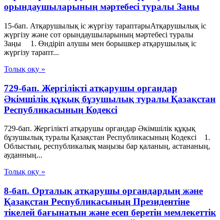
орындаушыларының мәртебесi туралы Заңы
15-бап. Атқарушылық iс жүргiзу тараптарыАтқарушылық iс
жүргiзу және сот орындаушыларының мәртебесi туралы
Заңы 1. Өндiрiп алушы мен борышкер атқарушылық iс
жүргiзу тарапт...
Толық оқу »
729-бап. Жергілікті атқарушы органдар
Әкімшілік құқық бұзушылық туралы Қазақстан
Республикасының Кодексі
729-бап. Жергілікті атқарушы органдар Әкімшілік құқық
бұзушылық туралы Қазақстан Республикасының Кодексі 1.
Облыстың, республикалық маңызы бар қаланың, астананың,
ауданның...
Толық оқу »
8-бап. Орталық атқарушы органдардың және
Қазақстан Республикасының Президентіне
тікелей бағынатын және есеп беретін мемлекеттік