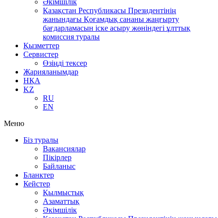
Әкімшілік
Қазақстан Республикасы Президентінің
жанындағы Қоғамдық сананы жаңғырту
бағдарламасын іске асыру жөніндегі ұлттық
комиссия туралы
Қызметтер
Сервистер
Өзіңді тексер
Жарияланымдар
НҚА
KZ
RU
EN
Меню
Біз туралы
Вакансиялар
Пікірлер
Байланыс
Бланктер
Кейстер
Қылмыстық
Азаматтық
Әкімшілік