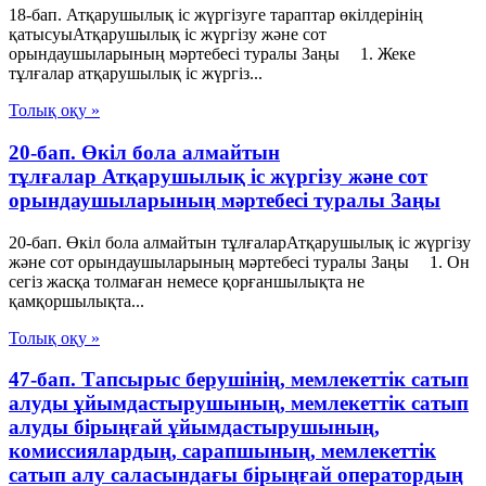
18-бап. Атқарушылық iс жүргiзуге тараптар өкiлдерiнiң
қатысуыАтқарушылық iс жүргiзу және сот
орындаушыларының мәртебесi туралы Заңы 1. Жеке
тұлғалар атқарушылық iс жүргiз...
Толық оқу »
20-бап. Өкiл бола алмайтын
тұлғалар Атқарушылық iс жүргiзу және сот
орындаушыларының мәртебесi туралы Заңы
20-бап. Өкiл бола алмайтын тұлғаларАтқарушылық iс жүргiзу
және сот орындаушыларының мәртебесi туралы Заңы 1. Он
сегiз жасқа толмаған немесе қорғаншылықта не
қамқоршылықта...
Толық оқу »
47-бап. Тапсырыс берушінің, мемлекеттік сатып
алуды ұйымдастырушының, мемлекеттік сатып
алуды бірыңғай ұйымдастырушының,
комиссиялардың, сарапшының, мемлекеттік
сатып алу саласындағы бірыңғай оператордың