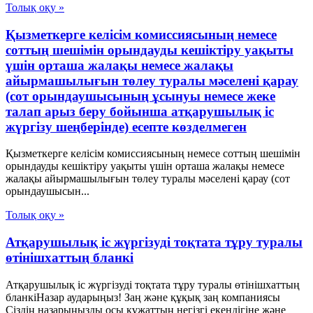
Толық оқу »
Қызметкерге келісім комиссиясының немесе
соттың шешімін орындауды кешіктіру уақыты
үшін орташа жалақы немесе жалақы
айырмашылығын төлеу туралы мәселені қарау
(сот орындаушысының ұсынуы немесе жеке
талап арыз беру бойынша атқарушылық іс
жүргізу шеңберінде) есепте көзделмеген
Қызметкерге келісім комиссиясының немесе соттың шешімін
орындауды кешіктіру уақыты үшін орташа жалақы немесе
жалақы айырмашылығын төлеу туралы мәселені қарау (сот
орындаушысын...
Толық оқу »
Атқарушылық іс жүргізуді тоқтата тұру туралы
өтінішхаттың бланкі
Атқарушылық іс жүргізуді тоқтата тұру туралы өтінішхаттың
бланкіНазар аударыңыз! Заң және құқық заң компаниясы
Сіздің назарыңызды осы құжаттың негізгі екендігіне және