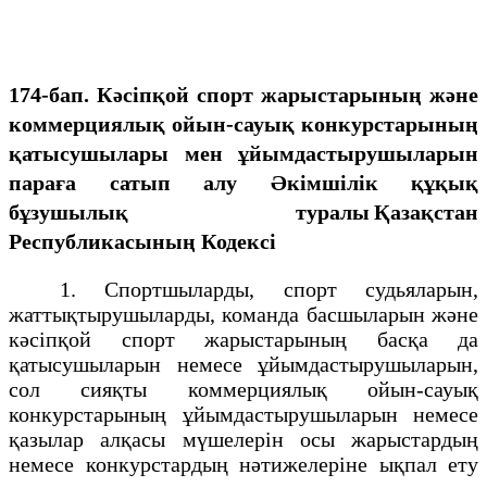
174-бап. Кәсіпқой спорт жарыстарының және
коммерциялық ойын-сауық конкурстарының
қатысушылары мен ұйымдастырушыларын
параға сатып алу
Әкімшілік құқық
бұзушылық туралы
Қазақстан
Республикасының Кодексі
1. Спортшыларды, спорт судьяларын,
жаттықтырушыларды, команда басшыларын және
кәсіпқой спорт жарыстарының басқа да
қатысушыларын немесе ұйымдастырушыларын,
сол сияқты коммерциялық ойын-сауық
конкурстарының ұйымдастырушыларын немесе
қазылар алқасы мүшелерін осы жарыстардың
немесе конкурстардың нәтижелеріне ықпал ету