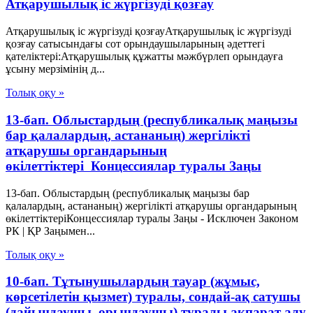
Атқарушылық іс жүргізуді қозғау
Атқарушылық іс жүргізуді қозғауАтқарушылық іс жүргізуді
қозғау сатысындағы сот орындаушыларының әдеттегі
қателіктері:Атқарушылық құжатты мәжбүрлеп орындауға
ұсыну мерзімінің д...
Толық оқу »
13-бап. Облыстардың (республикалық маңызы
бар қалалардың, астананың) жергiлiктi
атқарушы органдарының
өкiлеттiктерi Концессиялар туралы Заңы
13-бап. Облыстардың (республикалық маңызы бар
қалалардың, астананың) жергiлiктi атқарушы органдарының
өкiлеттiктерiКонцессиялар туралы Заңы - Исключен Законом
РК | ҚР Заңымен...
Толық оқу »
10-бап. Тұтынушылардың тауар (жұмыс,
көрсетілетін қызмет) туралы, сондай-ақ сатушы
(дайындаушы, орындаушы) туралы ақпарат алу