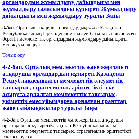
органдардың жұмылдыру дайындығы мен
жұмылдыру саласындағы құзыреті Жұмылдыру
дайындығы мен жұмылдыру туралы Заңы
8-бап. Орталық атқарушы органдардың және Қазақстан
Республикасының Президентіне тікелей бағынатын және есеп
беретін мемлекеттік органдардың жұмылдыру дайындығы
мен жұмылдыру с...
Толық оқу »
4-2-бап. Орталық мемлекеттік және жергілікті
атқарушы органдардың құзыреті Қазақстан
Республикасындағы мемлекеттік әлеуметтік
тапсырыс, стратегиялық әріптестікті іске
асыруға арналған мемлекеттік тапсырыс,
үкіметтік емес ұйымдарға арналған гранттар
және сыйлықақылар туралы Заңы
4-2-бап. Орталық мемлекеттік және жергілікті атқарушы
органдардың құзыретіҚазақстан Республикасындағы
мемлекеттік әлеуметтік тапсырыс, стратегиялық әріптестікті
іске асыруға а...