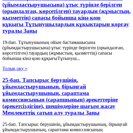
(ұйымдастырушысына) ұтыс түрінде берілген
(орындалған, көрсетілген) тауардың (жұмыстың,
қызметтің) сапасы бойынша кінә қою
құқығы Тұтынушылардың құқықтарын қорғау
туралы Заңы
19-бап. Тұтынушының ойын бастамашысына
(ұйымдастырушысына) ұтыс түрінде берілген (орындалған,
көрсетілген) тауардың (жұмыстың, қызметтің) сапасы
бойынша кінә қою құқығыТұтынуш...
Толық оқу »
25-бап. Тапсырыс берушінің,
ұйымдастырушының, бірыңғай
ұйымдастырушының, сараптама
комиссиясының (сарапшының) әрекеттеріне
(әрекетсіздігіне), шешімдеріне шағым жасау
Мемлекеттiк сатып алу туралы Заңы
25-бап. Тапсырыс берушінің, ұйымдастырушының, бірыңғай
ұйымдастырушының, сараптама комиссиясының