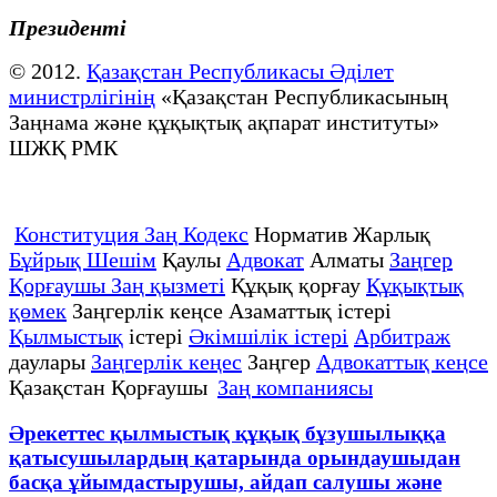
Президенті
© 2012.
Қазақстан Республикасы Әділет
министрлігінің
«Қазақстан Республикасының
Заңнама және құқықтық ақпарат институты»
ШЖҚ РМК
Конституция Заң Кодекс
Норматив Жарлық
Бұйрық Шешім
Қаулы
Адвокат
Алматы
Заңгер
Қорғаушы Заң қызметі
Құқық қорғау
Құқықтық
қөмек
Заңгерлік кеңсе Азаматтық істері
Қылмыстық
істері
Әкімшілік істері
Арбитраж
даулары
Заңгерлік кеңес
Заңгер
Адвокаттық кеңсе
Қазақстан Қорғаушы
Заң компаниясы
Әрекеттес қылмыстық құқық бұзушылыққа
қатысушылардың қатарында орындаушыдан
басқа ұйымдастырушы, айдап салушы және