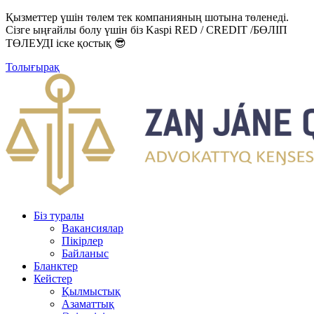
Қызметтер үшін төлем тек компанияның шотына төленеді.
Сізге ыңғайлы болу үшін біз Kaspi RED / CREDIT /БӨЛІП
ТӨЛЕУДІ іске қостық 😎
Толығырақ
Біз туралы
Вакансиялар
Пікірлер
Байланыс
Бланктер
Кейстер
Қылмыстық
Азаматтық