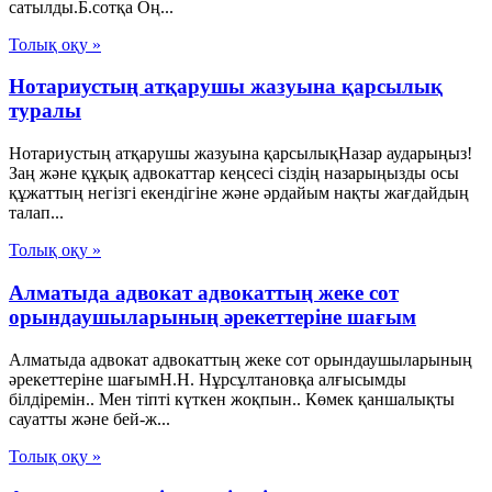
сатылды.Б.сотқа Оң...
Толық оқу »
Нотариустың атқарушы жазуына қарсылық
туралы
Нотариустың атқарушы жазуына қарсылықНазар аударыңыз!
Заң және құқық адвокаттар кеңсесі сіздің назарыңызды осы
құжаттың негізгі екендігіне және әрдайым нақты жағдайдың
талап...
Толық оқу »
Алматыда адвокат адвокаттың жеке сот
орындаушыларының әрекеттеріне шағым
Алматыда адвокат адвокаттың жеке сот орындаушыларының
әрекеттеріне шағымН.Н. Нұрсұлтановқа алғысымды
білдіремін.. Мен тіпті күткен жоқпын.. Көмек қаншалықты
сауатты және бей-ж...
Толық оқу »