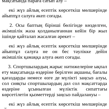
мақсатында параға сатып алу –
екі жүз айлық есептiк көрсеткiш мөлшерiнде
айыппұл салуға әкеп соғады.
2. Осы баптың бірінші бөлігінде көзделген,
әкімшілік жаза қолданылғаннан кейін бір жыл
ішінде қайталап жасалған әрекет –
екі жүз айлық есептік көрсеткіш мөлшерінде
айыппұл салуға не он бес тәулікке дейін
әкімшілік қамаққа алуға әкеп соғады.
3. Спортшылардың жарыс нәтижелеріне ықпал
ету мақсатында өздеріне берілген ақшаны, бағалы
қағаздарды немесе өзге де мүлікті заңсыз алуы,
сол сияқты спортшылардың дәл сол мақсаттарда
өздеріне ұсынылған мүліктік сипаттағы
көрсетілетін қызметтерді заңсыз пайдалануы –
екі жүз айлық есептiк көрсеткiш мөлшерiнде