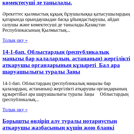
көмектесуші де танылады.
Әрекеттес қылмыстық құқық бұзушылыққа қатысушылардың
қатарында орындаушыдан басқа ұйымдастырушы, айдап
салушы және көмектесуші де танылады.Қазақстан
Республикасының Қылмыстық...
Толық оқу »
14-1-бап. Облыстардың (республикалық
маңызы бар қалалардың, астананың) жергілікті
атқарушы органдарының құзыреті Бал ара
шаруашылығы туралы Заңы
14-1-бап. Облыстардың (республикалық маңызы бар
қалалардың, астананың) жергілікті атқарушы органдарының
құзыретіБал ара шаруашылығы туралы Заңы Облыстардың
(республикалық...
Толық оқу »
Борышты өндіріп алу туралы нотариустың
атқарушы жазбасының күшін жою бланкі