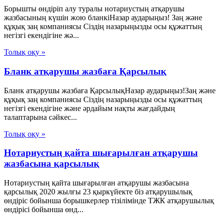
Борышты өндіріп алу туралы нотариустың атқарушы
жазбасының күшін жою бланкіНазар аударыңыз! Заң және
құқық заң компаниясы Сіздің назарыңызды осы құжаттың
негізгі екендігіне жә...
Толық оқу »
Бланк атқарушы жазбаға Қарсылық
Бланк атқарушы жазбаға ҚарсылықНазар аударыңыз!Заң және
құқық заң компаниясы Сіздің назарыңызды осы құжаттың
негізгі екендігіне және әрдайым нақты жағдайдың
талаптарына сәйкес...
Толық оқу »
Нотариустың қайта шығарылған атқарушы
жазбасына қарсылық
Нотариустың қайта шығарылған атқарушы жазбасына
қарсылық 2020 жылғы 23 қыркүйекте біз атқарушылық
өндіріс бойынша борышкерлер тізілімінде ТЖК атқарушылық
өндірісі бойынша өнд...