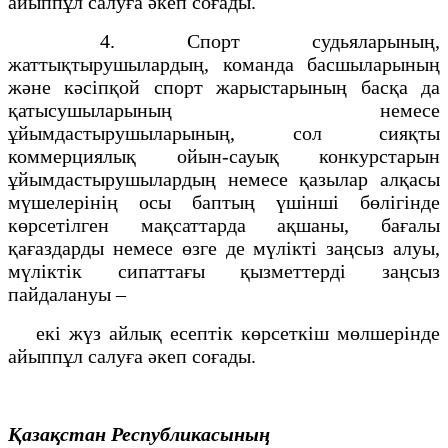
айыппұл салуға әкеп соғады.
4. Спорт судьяларының,
жаттықтырушылардың, команда басшыларының
және кәсіпқой спорт жарыстарының басқа да
қатысушыларының немесе
ұйымдастырушыларының, сол сияқты
коммерциялық ойын-сауық конкурстарын
ұйымдастырушылардың немесе қазылар алқасы
мүшелерінің осы баптың үшінші бөлігінде
көрсетілген мақсаттарда ақшаны, бағалы
қағаздарды немесе өзге де мүлікті заңсыз алуы,
мүліктік сипаттағы қызметтерді заңсыз
пайдалануы –
екі жүз айлық есептiк көрсеткiш мөлшерiнде
айыппұл салуға әкеп соғады.
Қазақстан Республикасының