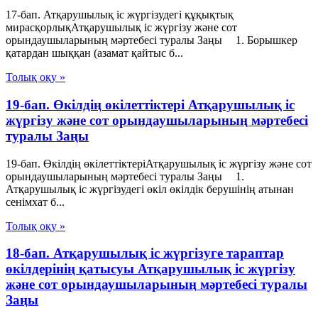
17-бап. Атқарушылық iс жүргiзудегi құқықтық
мирасқорлықАтқарушылық iс жүргiзу және сот
орындаушыларының мәртебесi туралы Заңы 1. Борышкер
қатардан шыққан (азамат қайтыс б...
Толық оқу »
19-бап. Өкiлдiң өкiлеттiктерi Атқарушылық iс
жүргiзу және сот орындаушыларының мәртебесi
туралы Заңы
19-бап. Өкiлдiң өкiлеттiктерiАтқарушылық iс жүргiзу және сот
орындаушыларының мәртебесi туралы Заңы 1.
Атқарушылық іс жүргізудегі өкіл өкілдік берушінің атынан
сенімхат б...
Толық оқу »
18-бап. Атқарушылық iс жүргiзуге тараптар
өкiлдерiнiң қатысуы Атқарушылық iс жүргiзу
және сот орындаушыларының мәртебесi туралы
Заңы