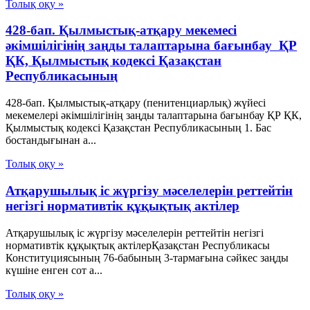
Толық оқу »
428-бап. Қылмыстық-атқару мекемесі
әкімшілігінің заңды талаптарына бағынбау ҚР
ҚК, Қылмыстық кодексi Қазақстан
Республикасының
428-бап. Қылмыстық-атқару (пенитенциарлық) жүйесі
мекемелері әкімшілігінің заңды талаптарына бағынбау ҚР ҚК,
Қылмыстық кодексi Қазақстан Республикасының 1. Бас
бостандығынан а...
Толық оқу »
Атқарушылық іс жүргізу мәселелерін реттейтін
негізгі нормативтік құқықтық актілер
Атқарушылық іс жүргізу мәселелерін реттейтін негізгі
нормативтік құқықтық актілерҚазақстан Республикасы
Конституциясының 76-бабының 3-тармағына сәйкес заңды
күшіне енген сот а...
Толық оқу »