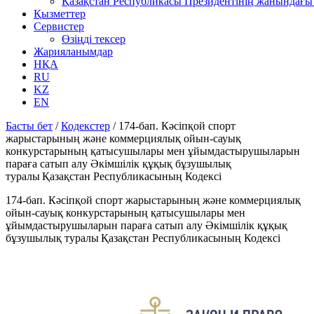
Қазақстан Республикасы Президентінің жанындағы 
Қызметтер
Сервистер
Өзіңді тексер
Жарияланымдар
НҚА
RU
KZ
EN
Басты бет
/
Кодекстер
/
174-бап. Кәсіпқой спорт
жарыстарының және коммерциялық ойын-сауық
конкурстарының қатысушылары мен ұйымдастырушыларын
параға сатып алу Әкімшілік құқық бұзушылық
туралы Қазақстан Республикасының Кодексі
174-бап. Кәсіпқой спорт жарыстарының және коммерциялық
ойын-сауық конкурстарының қатысушылары мен
ұйымдастырушыларын параға сатып алу Әкімшілік құқық
бұзушылық туралы Қазақстан Республикасының Кодексі