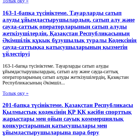
Толық оқу »
163-1-бапқа түсініктеме. Тауарларды сатып
алуды ұйымдастырушылардың, сатып алу және
сауда-саттық операторларының сатып алуды
жеткізушілердің, Қазақстан Республикасының
Әкімшілік құқық бұзушылық туралы Кодексінің
сауда-саттыққа қатысушыларының қызметін
үйлестіруі
163-1-бапқа түсініктеме. Тауарларды сатып алуды
ұйымдастырушылардың, сатып алу және сауда-саттық
операторларының сатып алуды жеткізушілердің, Қазақстан
Республикасының Әкімшіл...
Толық оқу »
201-бапқа түсініктеме. Қазақстан Республикасы
Қылмыстық кодексінің ҚР ҚК кәсіби спорттық
жарыстары мен ойын сауық коммерциялық
конкурстарының қатысушылары мен
ұйымдастырушыларына пара беру