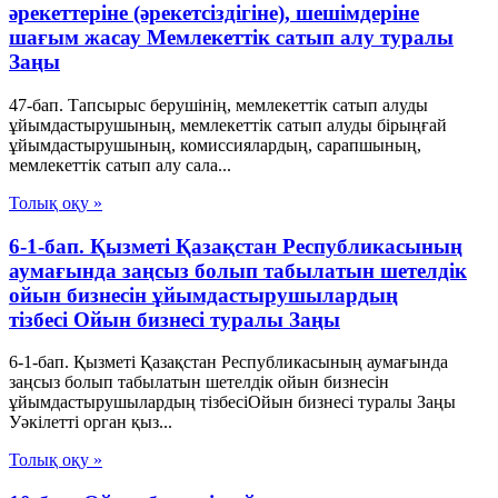
әрекеттеріне (әрекетсіздігіне), шешімдеріне
шағым жасау Мемлекеттiк сатып алу туралы
Заңы
47-бап. Тапсырыс берушінің, мемлекеттік сатып алуды
ұйымдастырушының, мемлекеттік сатып алуды бірыңғай
ұйымдастырушының, комиссиялардың, сарапшының,
мемлекеттік сатып алу сала...
Толық оқу »
6-1-бап. Қызметі Қазақстан Республикасының
аумағында заңсыз болып табылатын шетелдік
ойын бизнесін ұйымдастырушылардың
тізбесі Ойын бизнесі туралы Заңы
6-1-бап. Қызметі Қазақстан Республикасының аумағында
заңсыз болып табылатын шетелдік ойын бизнесін
ұйымдастырушылардың тізбесіОйын бизнесі туралы Заңы
Уәкілетті орган қыз...
Толық оқу »