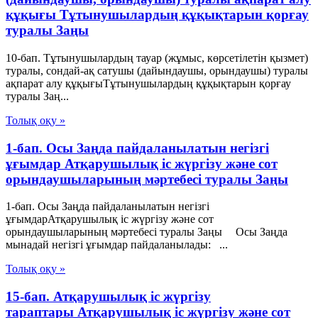
құқығы Тұтынушылардың құқықтарын қорғау
туралы Заңы
10-бап. Тұтынушылардың тауар (жұмыс, көрсетілетін қызмет)
туралы, сондай-ақ сатушы (дайындаушы, орындаушы) туралы
ақпарат алу құқығыТұтынушылардың құқықтарын қорғау
туралы Заң...
Толық оқу »
1-бап. Осы Заңда пайдаланылатын негізгі
ұғымдар Атқарушылық iс жүргiзу және сот
орындаушыларының мәртебесi туралы Заңы
1-бап. Осы Заңда пайдаланылатын негізгі
ұғымдарАтқарушылық iс жүргiзу және сот
орындаушыларының мәртебесi туралы Заңы Осы Заңда
мынадай негізгі ұғымдар пайдаланылады: ...
Толық оқу »
15-бап. Атқарушылық iс жүргiзу
тараптары Атқарушылық iс жүргiзу және сот