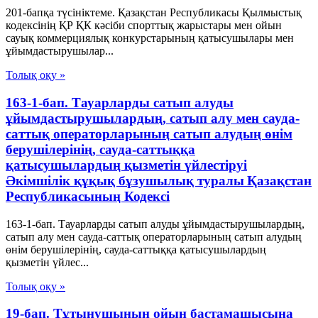
201-бапқа түсініктеме. Қазақстан Республикасы Қылмыстық
кодексінің ҚР ҚК кәсіби спорттық жарыстары мен ойын
сауық коммерциялық конкурстарының қатысушылары мен
ұйымдастырушылар...
Толық оқу »
163-1-бап. Тауарларды сатып алуды
ұйымдастырушылардың, сатып алу мен сауда-
саттық операторларының сатып алудың өнім
берушілерінің, сауда-саттыққа
қатысушылардың қызметін үйлестіруі
Әкімшілік құқық бұзушылық туралы Қазақстан
Республикасының Кодексі
163-1-бап. Тауарларды сатып алуды ұйымдастырушылардың,
сатып алу мен сауда-саттық операторларының сатып алудың
өнім берушілерінің, сауда-саттыққа қатысушылардың
қызметін үйлес...
Толық оқу »
19-бап. Тұтынушының ойын бастамашысына