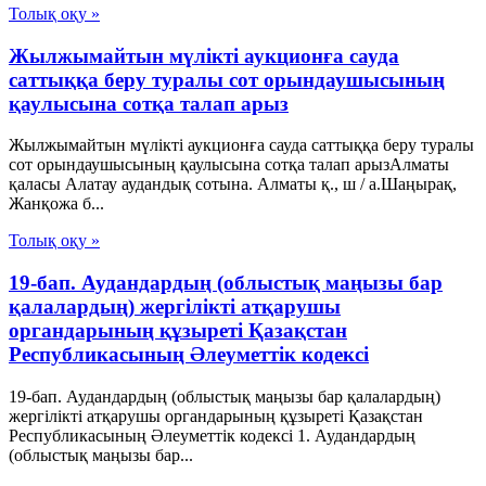
Толық оқу »
Жылжымайтын мүлікті аукционға сауда
саттыққа беру туралы сот орындаушысының
қаулысына сотқа талап арыз
Жылжымайтын мүлікті аукционға сауда саттыққа беру туралы
сот орындаушысының қаулысына сотқа талап арызАлматы
қаласы Алатау аудандық сотына. Алматы қ., ш / а.Шаңырақ,
Жанқожа б...
Толық оқу »
19-бап. Аудандардың (облыстық маңызы бар
қалалардың) жергілікті атқарушы
органдарының құзыреті Қазақстан
Республикасының Әлеуметтік кодексі
19-бап. Аудандардың (облыстық маңызы бар қалалардың)
жергілікті атқарушы органдарының құзыреті Қазақстан
Республикасының Әлеуметтік кодексі 1. Аудандардың
(облыстық маңызы бар...