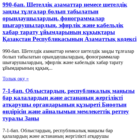
990-бап. Шетелдiк азаматтар немесе шетелдiк
заңды тұлғалар болып табылатын
орындаушылардың, фонограммалар
шығарушылардың, эфирлiк және кабельдік
хабар тарату ұйымдарының құқықтары
Қазақстан Республикасының Азаматтық кодексi
990-бап. Шетелдiк азаматтар немесе шетелдiк заңды тұлғалар
болып табылатын орындаушылардың, фонограммалар
шығарушылардың, эфирлiк және кабельдік хабар тарату
ұйымдарының құқық...
Толық оқу »
7-1-бап. Облыстардың, республикалық маңызы
бар қалалардың және астананың жергілікті
атқарушы органдарының құзыреті Биоотын
өндірісін және айналымын мемлекеттік реттеу
туралы Заңы
7-1-бап. Облыстардың, республикалық маңызы бар
қалалардың және астананың жергілікті атқарушы