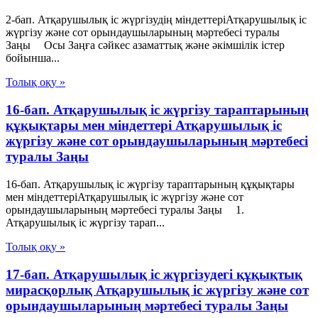
2-бап. Атқарушылық iс жүргiзудің мiндеттерiАтқарушылық iс
жүргiзу және сот орындаушыларының мәртебесi туралы
Заңы Осы Заңға сәйкес азаматтық және әкiмшiлiк iстер
бойынша...
Толық оқу »
16-бап. Атқарушылық iс жүргiзу тараптарының
құқықтары мен мiндеттерi Атқарушылық iс
жүргiзу және сот орындаушыларының мәртебесi
туралы Заңы
16-бап. Атқарушылық iс жүргiзу тараптарының құқықтары
мен мiндеттерiАтқарушылық iс жүргiзу және сот
орындаушыларының мәртебесi туралы Заңы 1.
Атқарушылық iс жүргiзу тарап...
Толық оқу »
17-бап. Атқарушылық iс жүргiзудегi құқықтық
мирасқорлық Атқарушылық iс жүргiзу және сот
орындаушыларының мәртебесi туралы Заңы