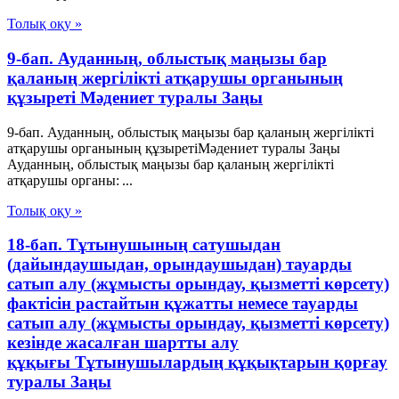
Толық оқу »
9-бап. Ауданның, облыстық маңызы бар
қаланың жергілікті атқарушы органының
құзыреті Мәдениет туралы Заңы
9-бап. Ауданның, облыстық маңызы бар қаланың жергілікті
атқарушы органының құзыретіМәдениет туралы Заңы
Ауданның, облыстық маңызы бар қаланың жергілікті
атқарушы органы: ...
Толық оқу »
18-бап. Тұтынушының сатушыдан
(дайындаушыдан, орындаушыдан) тауарды
сатып алу (жұмысты орындау, қызметті көрсету)
фактісін растайтын құжатты немесе тауарды
сатып алу (жұмысты орындау, қызметті көрсету)
кезінде жасалған шартты алу
құқығы Тұтынушылардың құқықтарын қорғау
туралы Заңы