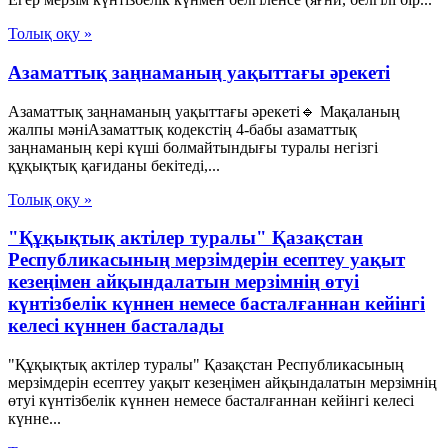
Толық оқу »
Азаматтық заңнаманың уақыттағы әрекеті
Азаматтық заңнаманың уақыттағы әрекеті🔹 Мақаланың
жалпы мәніАзаматтық кодекстің 4-бабы азаматтық
заңнаманың кері күші болмайтындығы туралы негізгі
құқықтық қағиданы бекітеді,...
Толық оқу »
"Құқықтық актілер туралы" Қазақстан
Республикасының мерзімдерін есептеу уақыт
кезеңімен айқындалатын мерзімнің өтуі
күнтізбелік күннен немесе басталғаннан кейінгі
келесі күннен басталады
"Құқықтық актілер туралы" Қазақстан Республикасының
мерзімдерін есептеу уақыт кезеңімен айқындалатын мерзімнің
өтуі күнтізбелік күннен немесе басталғаннан кейінгі келесі
күнне...