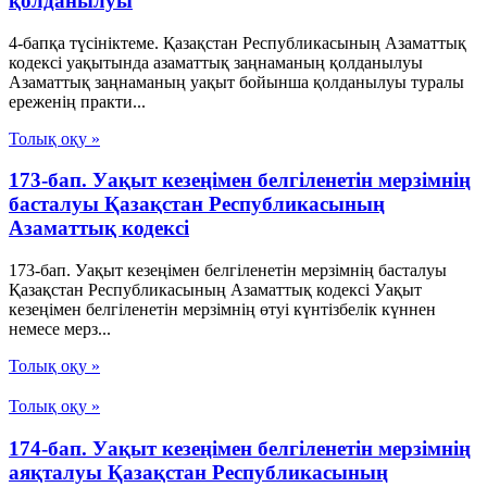
қолданылуы
4-бапқа түсініктеме. Қазақстан Республикасының Азаматтық
кодексі уақытында азаматтық заңнаманың қолданылуы
Азаматтық заңнаманың уақыт бойынша қолданылуы туралы
ереженің практи...
Толық оқу »
173-бап. Уақыт кезеңiмен белгiленетiн мерзiмнiң
басталуы Қазақстан Республикасының
Азаматтық кодексi
173-бап. Уақыт кезеңiмен белгiленетiн мерзiмнiң басталуы
Қазақстан Республикасының Азаматтық кодексi Уақыт
кезеңiмен белгiленетiн мерзiмнiң өтуi күнтiзбелiк күннен
немесе мерз...
Толық оқу »
Толық оқу »
174-бап. Уақыт кезеңiмен белгiленетiн мерзiмнiң
аяқталуы Қазақстан Республикасының