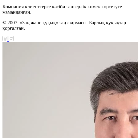
Компания клиенттерге кәсіби заңгерлік көмек көрсетуге
маманданған.
© 2007. «Заң және құқық» заң фирмасы. Барлық құқықтар
қорғалған.