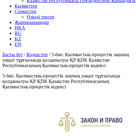
Қазақстан Республикасы Президентінің жанындағы 
Қызметтер
Сервистер
Өзіңді тексер
Жарияланымдар
НҚА
RU
KZ
EN
Басты бет
/
Кодекстер
/
5-бап. Қылмыстық-процестік заңның
уақыт тұрғысында қолданылуы ҚР ҚПК Қазақстан
Республикасының Қылмыстық-процестік кодексi
5-бап. Қылмыстық-процестік заңның уақыт тұрғысында
қолданылуы ҚР ҚПК Қазақстан Республикасының
Қылмыстық-процестік кодексi