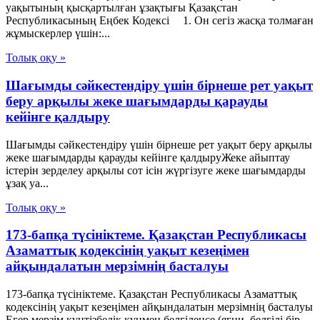
уақытының қысқартылған ұзақтығы Қазақстан
Республикасының Еңбек Кодексі 1. Он сегіз жасқа толмаған
жұмыскерлер үшін:...
Толық оқу »
Шағымды сәйкестендіру үшін бірнеше рет уақыт
беру арқылы жеке шағымдарды қарауды
кейінге қалдыру
Шағымды сәйкестендіру үшін бірнеше рет уақыт беру арқылы
жеке шағымдарды қарауды кейінге қалдыруЖеке айыптау
істерін зерделеу арқылы сот ісін жүргізуге жеке шағымдарды
ұзақ уа...
Толық оқу »
173-бапқа түсініктеме. Қазақстан Республикасы
Азаматтық кодексінің уақыт кезеңімен
айқындалатын мерзімнің басталуы
173-бапқа түсініктеме. Қазақстан Республикасы Азаматтық
кодексінің уақыт кезеңімен айқындалатын мерзімнің басталуы
Егер мерзім күнтізбелік күнмен белгіленсе (яғни, белгілі бір...