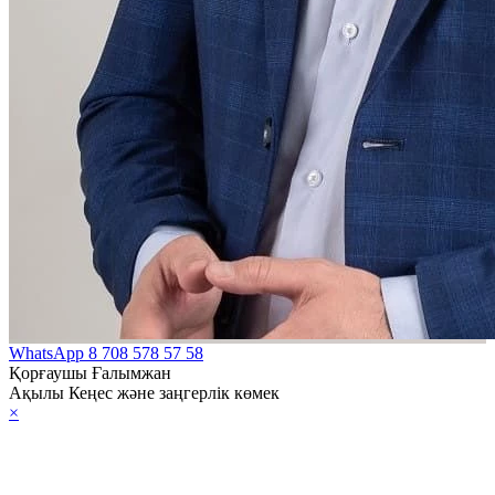
WhatsApp
8 708 578 57 58
Қорғаушы Ғалымжан
Ақылы Кеңес және заңгерлік көмек
×