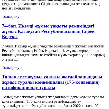
құқық заң компаниясы Сіздің назарыңызды осы құжаттың
негізгі екендігіне...
Толық оқу »
74-бап. Икемді жұмыс уақыты режиміндегі
жұмыс Қазақстан Республикасының Еңбек
Кодексі
74-бап. Икемді жұмыс уақыты режиміндегі жұмыс Қазақстан
Республикасының Еңбек Кодексі 1. Жұмыскерлер, оның
ішінде қашықтан жұмыс істейтін жұмыскерлер үшін олардың
әлеумет...
Толық оқу »
Толық емес жұмыс уақыты жағдайларындағы
жұмыс туралы конвенцияны (175-конвенция)
ратификациялау туралы
Толық емес жұмыс уақыты жағдайларындағы жұмыс туралы
конвенцияны (175-конвенция) ратификациялау
туралыҚазақстан Республикасының Заңы 2022 жылғы 20