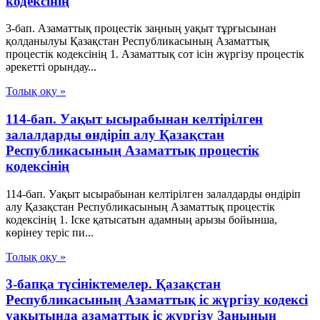
кодексінің
3-бап. Азаматтық процестік заңның уақыт тұрғысынан
қолданылуы Қазақстан Республикасының Азаматтық
процестік кодексінің 1. Азаматтық сот ісін жүргізу процестік
әрекетті орындау...
Толық оқу »
114-бап. Уақыт ысырабынан келтірілген
залалдарды өндіріп алу Қазақстан
Республикасының Азаматтық процестік
кодексінің
114-бап. Уақыт ысырабынан келтірілген залалдарды өндіріп
алу Қазақстан Республикасының Азаматтық процестік
кодексінің 1. Іске қатысатын адамның арызы бойынша,
көрінеу теріс пи...
Толық оқу »
3-бапқа түсініктемелер. Қазақстан
Республикасының Азаматтық іс жүргізу кодексі
уақытында азаматтық іс жүргізу Заңының