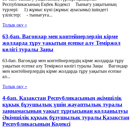
Республикасының Еңбек Кодексі Тынығу уақытының
түрлері: 1) жұмыс күні (жұмыс ауысымы) ішіндегі
үзілістер: - тынығуға...
Толық оқу »
63-бап. Вагондар мен контейнерлердiң кiрме
жолдарда тұру уақытын есепке алу Теміржол
көлігі туралы Заңы
63-бап. Вагондар мен контейнерлердiң кiрме жолдарда тұру
уақытын есепке алу Теміржол көлігі туралы Заңы Вагондар
мен контейнерлердiң кiрме жолдарда тұру уақытын есепке
ал...
Толық оқу »
4-бап. Қазақстан Республикасының әкiмшiлiк
құқық бұзушылық үшiн жауаптылық туралы
заңнамасының уақыт тұрғысынан қолданылуы
Әкімшілік құқық бұзушылық туралы Қазақстан
Республикасының Кодексі