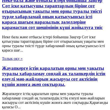
Неке бала және отбысы істері бойынша Заңгер
Сот іске қатысушы тараптардың біріне сот
отырысының уақыты мен орны туралы тиісті
түрде хабарламай оның қатысуынсыз істі
қараса шағым наразылық дәлелдеріне
қарамастан сот шешімінің күші жойылуға тиіс
Неке бала және отбысы істері бойынша Заңгер Сот іске
қатысушы тараптардың біріне сот отырысының уақыты мен
орны туралы тиісті түрде хабарламай оның қатысуынсыз істі
қараса шағ...
Толық оқу »
Жауапкерге істің қаралатын орны мен уақыты
туралы хабарламау сондай ақ талапкердің істің
елеулі мән-жайларын жасыруы сот актісінің
күшін жоюға әкеп соқтырды.
Жауапкерге істің қаралатын орны мен уақыты туралы
хабарламау сондай ақ талапкердің істің елеулі мән-жайларын
жасыруы сот актісінің күшін жоюға әкеп соқтырды.Қарағанды
қаласы О...