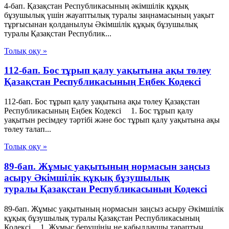
4-бап. Қазақстан Республикасының әкiмшiлiк құқық
бұзушылық үшiн жауаптылық туралы заңнамасының уақыт
тұрғысынан қолданылуы Әкімшілік құқық бұзушылық
туралы Қазақстан Республик...
Толық оқу »
112-бап. Бос тұрып қалу уақытына ақы төлеу
Қазақстан Республикасының Еңбек Кодексі
112-бап. Бос тұрып қалу уақытына ақы төлеу Қазақстан
Республикасының Еңбек Кодексі 1. Бос тұрып қалу
уақытын ресімдеу тәртібі және бос тұрып қалу уақытына ақы
төлеу талап...
Толық оқу »
89-бап. Жұмыс уақытының нормасын заңсыз
асыру Әкімшілік құқық бұзушылық
туралы Қазақстан Республикасының Кодексі
89-бап. Жұмыс уақытының нормасын заңсыз асыру Әкімшілік
құқық бұзушылық туралы Қазақстан Республикасының
Кодексі 1. Жұмыс берушінің не қабылдаушы тараптың