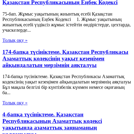
Қазақстан Республикасының Еңбек Кодексі
75-бап. Жұмыс уақытының жиынтық есебі Қазақстан
Республикасының Еңбек Кодексі 1. Жұмыс уақытының
жиынтық есебі үздіксіз жұмыс істейтін өндірістерде, цехтарда,
учаскелерде...
Толық оқу »
174-бапқа түсініктеме. Қазақстан Республикасы
Азаматтық кодексінің уақыт кезеңімен
айқындалатын мерзімнің аяқталуы
174-бапқа түсініктеме. Қазақстан Республикасы Азаматтық
кодексінің уақыт кезеңімен айқындалатын мерзімнің аяқталуы
Бұл мақала белгілі бір күнтізбелік күнмен немесе оқиғаның
ба...
Толық оқу »
4-бапқа түсініктеме. Қазақстан
Республикасының Азаматтық кодексі
уақытында азаматтық заңнаманың