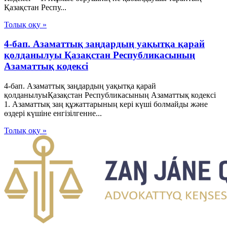
Қазақстан Респу...
Толық оқу »
4-бап. Азаматтық заңдардың уақытқа қарай
қолданылуы Қазақстан Республикасының
Азаматтық кодексi
4-бап. Азаматтық заңдардың уақытқа қарай
қолданылуыҚазақстан Республикасының Азаматтық кодексi
1. Азаматтық заң құжаттарының керi күшi болмайды және
өздерi күшiне енгiзiлгенне...
Толық оқу »