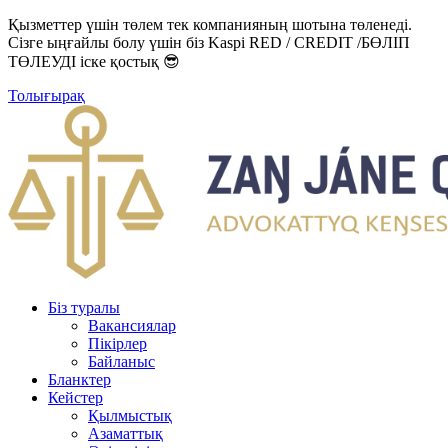
Қызметтер үшін төлем тек компанияның шотына төленеді.
Сізге ыңғайлы болу үшін біз Kaspi RED / CREDIT /БӨЛІП
ТӨЛЕУДІ іске қостық 😎
Толығырақ
Біз туралы
Вакансиялар
Пікірлер
Байланыс
Бланктер
Кейстер
Қылмыстық
Азаматтық