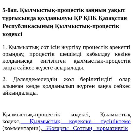
5-бап. Қылмыстық-процестік заңның уақыт
тұрғысында қолданылуы ҚР ҚПК Қазақстан
Республикасының Қылмыстық-процестік
кодексi
1. Қылмыстық сот iсiн жүргiзу процестік әрекетті
орындау, процестік шешiмді қабылдау кезіне
қолданысқа енгізілген қылмыстық-процестік
заңға сәйкес жүзеге асырылады.
2. Дәлелдемелердiң жол берілетіндігі олар
алынған кезде қолданылып жүрген заңға сәйкес
айқындалады.
Қылмыстық-процестік кодексi, Қылмыстық
кодекс,
Қылмыстық кодекске түсініктеме
(комментарии),
Жоғарғы Соттың нормативтік