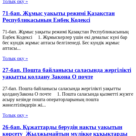
Толық оқу »
71-бап. Жұмыс уақыты режимі Қазақстан
Республикасының Еңбек Кодексі
71-бап. Жұмыс уақыты режимі Қазақстан Республикасының
Еңбек Кодексі 1. Жұмыскерлер үшін екі демалыс күні бар
бес күндік жұмыс аптасы белгіленеді. Бес күндік жұмыс
аптасы...
Толық оқу »
27-бап. Пошта байланысы саласында жергілікті
уақытты қолдану Закона О почте
27-бап. Пошта байланысы саласында жергілікті уақытты
қолдануЗакона О почте 1. Пошта саласында қызметті жүзеге
асыру кезінде пошта операторларының пошта
жөнелтілімдерін жі...
Толық оқу »
26-бап. Құжаттарды берудің нақты уақытын
көрсету Жылжымайтын мүлікке құқықтарды