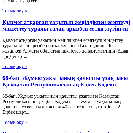
жасалған уақытт...
Толық оқу »
Қызмет атқарған уақытын жеңілдікпен есептеуді
міндеттеу туралы талап арызбен сотқа жүгінген
Қызмет атқарған уақытын жеңілдікпен есептеуді міндеттеу
туралы талап арызбен сотқа жүгінгенТалап қоюшы К.
жауапкер Алматы облыстық ішкі істер департаментінің (бұдан
әрі-Департ...
Толық оқу »
68-бап. Жұмыс уақытының қалыпты ұзақтығы
Қазақстан Республикасының Еңбек Кодексі
68-бап. Жұмыс уақытының қалыпты ұзақтығы Қазақстан
Республикасының Еңбек Кодексі 1. Жұмыс уақытының
қалыпты ұзақтығы аптасына 40 сағаттан аспауға тиіс. 2.
Еңбек шарт...
Толық оқу »