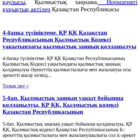
қаулысы
, Қылмыстық заңнама,
Нормативті
құқықтық актілер
Қазақстан Республикасы
4-бапқа түсініктеме. ҚР ҚК Қазақстан
Республикасының Қылмыстық Кодексі
уақытындағы қылмыстық заңның қолданылуы
4-бапқа түсініктеме. ҚР ҚК Қазақстан Республикасының
Қылмыстық Кодексі уақытындағы қылмыстық заңның
қолданылуы Әрекеттің қылмыстылығы мен жазалануы осы
әрекетті жасау кезінд...
Толық оқу »
5-бап. Қылмыстық заңның уақыт бойынша
қолданылуы, ҚР ҚК, Қылмыстық кодексi
Қазақстан Республикасының
5-бап. Қылмыстық заңның уақыт бойынша қолданылуы, ҚР
ҚК, Қылмыстық кодексi Қазақстан Республикасының Іс-
әрекеттiң қылмыстылығы мен жазаланушылығы сол іс-әрекет