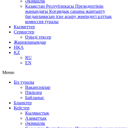
Әкімшілік
Қазақстан Республикасы Президентінің
жанындағы Қоғамдық сананы жаңғырту
бағдарламасын іске асыру жөніндегі ұлттық
комиссия туралы
Қызметтер
Сервистер
Өзіңді тексер
Жарияланымдар
НҚА
KZ
RU
EN
Меню
Біз туралы
Вакансиялар
Пікірлер
Байланыс
Бланктер
Кейстер
Қылмыстық
Азаматтық
Әкімшілік