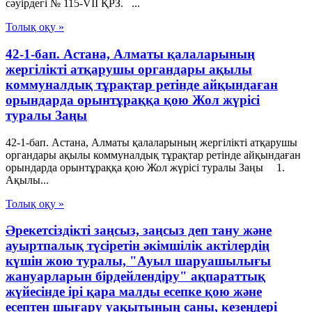
сәуірдегі № 115-VII ҚРЗ. ...
Толық оқу »
42-1-бап. Астана, Алматы қалаларының
жергілікті атқарушы органдары ақылы
коммуналдық тұрақтар ретінде айқындаған
орындарда орынтұраққа қою Жол жүрісі
туралы Заңы
42-1-бап. Астана, Алматы қалаларының жергілікті атқарушы
органдары ақылы коммуналдық тұрақтар ретінде айқындаған
орындарда орынтұраққа қою Жол жүрісі туралы Заңы 1.
Ақылы...
Толық оқу »
Әрекетсіздікті заңсыз, заңсыз деп тану және
ауыртпалық түсіретін әкімшілік актілердің
күшін жою туралы, "Ауыл шаруашылығы
жануарларын бірдейлендіру" ақпараттық
жүйесінде ірі қара малды есепке қою және
есептен шығару уақытының саны, кезеңдері