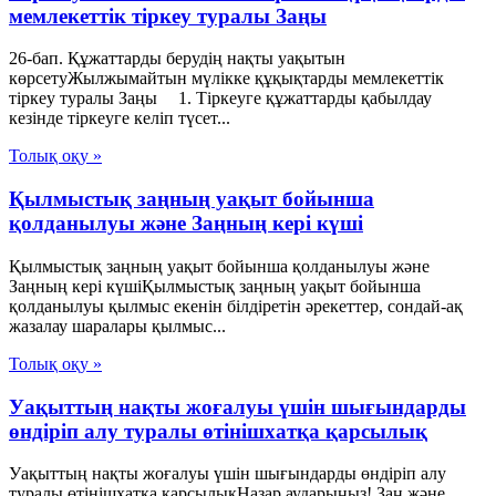
мемлекеттік тіркеу туралы Заңы
26-бап. Құжаттарды берудің нақты уақытын
көрсетуЖылжымайтын мүлікке құқықтарды мемлекеттік
тіркеу туралы Заңы 1. Тіркеуге құжаттарды қабылдау
кезінде тіркеуге келіп түсет...
Толық оқу »
Қылмыстық заңның уақыт бойынша
қолданылуы және Заңның кері күші
Қылмыстық заңның уақыт бойынша қолданылуы және
Заңның кері күшіҚылмыстық заңның уақыт бойынша
қолданылуы қылмыс екенін білдіретін әрекеттер, сондай-ақ
жазалау шаралары қылмыс...
Толық оқу »
Уақыттың нақты жоғалуы үшін шығындарды
өндіріп алу туралы өтінішхатқа қарсылық
Уақыттың нақты жоғалуы үшін шығындарды өндіріп алу
туралы өтінішхатқа қарсылықНазар аударыңыз! Заң және