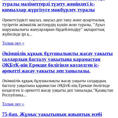
туралы мәліметтерді түзету жөніндегі іс-
қимылдар жүргізуге мәжбүрлеу туралы
Әрекетсіздікті заңсыз, заңсыз деп тану және ауыртпалық
түсіретін әкімшілік актілердің күшін жою туралы, "Ауыл
шаруашылығы жануарларын бірдейлендіру" ақпараттық
жүйесінде ірі қ...
Толық оқу »
Әкімшілік құқық бұзушылықты жасау уақыты
салдардың басталу уақытына қарамастан
ӘҚБтК-нің Ерекше бөлігінде көзделген іс-
әрекетті жасау уақыты деп танылады.
Әкімшілік құқық бұзушылықты жасау уақыты салдардың
басталу уақытына қарамастан ӘҚБтК-нің Ерекше бөлігінде
көзделген іс-әрекетті жасау уақыты деп танылады."Қазақстан
Республика...
Толық оқу »
75-бап. Жұмыс уақытының жиынтық есебі