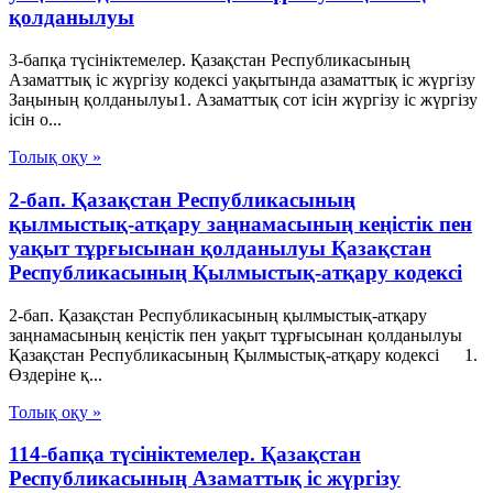
қолданылуы
3-бапқа түсініктемелер. Қазақстан Республикасының
Азаматтық іс жүргізу кодексі уақытында азаматтық іс жүргізу
Заңының қолданылуы1. Азаматтық сот ісін жүргізу іс жүргізу
ісін о...
Толық оқу »
2-бап. Қазақстан Республикасының
қылмыстық-атқару заңнамасының кеңiстiк пен
уақыт тұрғысынан қолданылуы Қазақстан
Республикасының Қылмыстық-атқару кодексі
2-бап. Қазақстан Республикасының қылмыстық-атқару
заңнамасының кеңiстiк пен уақыт тұрғысынан қолданылуы
Қазақстан Республикасының Қылмыстық-атқару кодексі 1.
Өздеріне қ...
Толық оқу »
114-бапқа түсініктемелер. Қазақстан
Республикасының Азаматтық іс жүргізу