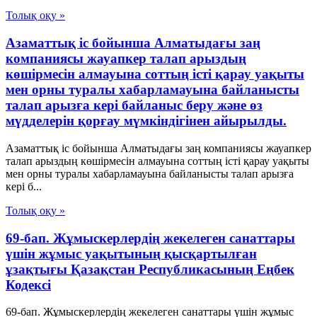
Толық оқу »
Азаматтық іс бойынша Алматыдағы заң
компаниясы жауапкер талап арыздың
көшірмесін алмауына соттың істі қарау уақыты
мен орны туралы хабарламауына байланысты
талап арызға кері байланыс беру және өз
мүдделерін қорғау мүмкіндігінен айырылды.
Азаматтық іс бойынша Алматыдағы заң компаниясы жауапкер
талап арыздың көшірмесін алмауына соттың істі қарау уақыты
мен орны туралы хабарламауына байланысты талап арызға
кері б...
Толық оқу »
69-бап. Жұмыскерлердің жекелеген санаттары
үшін жұмыс уақытының қысқартылған
ұзақтығы Қазақстан Республикасының Еңбек
Кодексі
69-бап. Жұмыскерлердің жекелеген санаттары үшін жұмыс