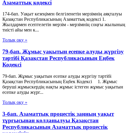
Азаматтық кодексi
174-бап. Уақыт кезеңiмен белгiленетiн мерзiмнiң аяқталуы
Қазақстан Республикасының Азаматтық кодексi 1.
Жылдармен есептелетiн мерзiм - мерзiмнiң соңғы жылының
тиiстi айы мен к...
Толық оқу »
79-бап. Жұмыс уақытын есепке алуды жүргізу
тәртібі Қазақстан Республикасының Еңбек
Кодексі
79-бап. Жұмыс уақытын есепке алуды жүргізу тәртібі
Қазақстан Республикасының Еңбек Кодексі 1. Жұмыс
беруші жұмыскердің нақты жұмыс істеген жұмыс уақытын
есепке алуды жүрг...
Толық оқу »
3-бап. Азаматтық процестік заңның уақыт
тұрғысынан қолданылуы Қазақстан
Республикасының Азаматтық процестік