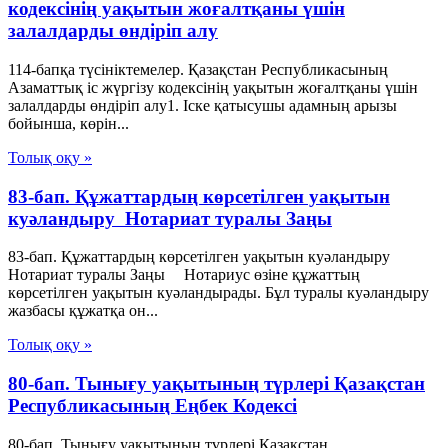
кодексінің уақытын жоғалтқаны үшін
залалдарды өндіріп алу
114-бапқа түсініктемелер. Қазақстан Республикасының
Азаматтық іс жүргізу кодексінің уақытын жоғалтқаны үшін
залалдарды өндіріп алу1. Іске қатысушы адамның арызы
бойынша, көрін...
Толық оқу »
83-бап. Құжаттардың көрсетiлген уақытын
куәландыру Нотариат туралы Заңы
83-бап. Құжаттардың көрсетiлген уақытын куәландыру
Нотариат туралы Заңы Нотариус өзiне құжаттың
көрсетiлген уақытын куәландырады. Бұл туралы куәландыру
жазбасы құжатқа он...
Толық оқу »
80-бап. Тынығу уақытының түрлері Қазақстан
Республикасының Еңбек Кодексі
80-бап. Тынығу уақытының түрлері Қазақстан