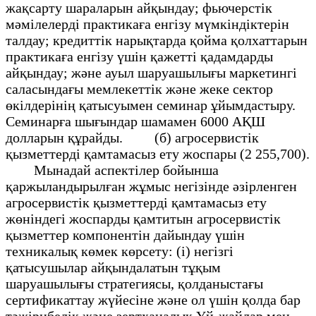
жақсарту шараларын айқындау; фьючерстік
мәмілелерді практикаға енгізу мүмкіндіктерін
талдау; кредиттік нарықтарда қойма қолхаттарын
практикаға енгізу үшін қажетті қадамдарды
айқындау; және ауыл шаруашылығы маркетингі
саласындағы мемлекеттік және жеке сектор
өкілдерінің қатысуымен семинар ұйымдастыру.
Семинарға шығындар шамамен 6000 АҚШ
долларын құрайды. (б) агросервистік
қызметтерді қамтамасыз ету жоспары (2 255,700).
Мынадай аспектілер бойынша
қаржыландырылған жұмыс негізінде әзірленген
агросервистік қызметтерді қамтамасыз ету
жөніндегі жоспарды қамтитын агросервистік
қызметтер компонентін дайындау үшін
техникалық көмек көрсету: (i) негізгі
қатысушылар айқындалатын тұқым
шаруашылығы стратегиясы, қолданыстағы
сертификаттау жүйесіне және ол үшін қолда бар
тәжірибелік және зертханалық Үй-жайлар мен