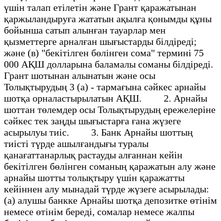
үшін талап етілетін және Грант қаражатынан
қаржыландыруға жататын ақылға қонымды құны
бойынша сатып алынған тауарлар мен
қызметтерге арналған шығыстарды білдіреді;
және (в) "бекітілген бөлінген сома" термині 75
000 АҚШ долларына баламалы соманы білдіреді.
Грант шотынан алынатын және осы
Толықтырудың 3 (а) - тармағына сәйкес арнайы
шотқа орналастырылатын АҚШ. 2. Арнайы
шоттан төлемдер осы Толықтырудың ережелеріне
сәйкес тек заңды шығыстарға ғана жүзеге
асырылуы тиіс. 3. Банк Арнайы шоттың
тиісті түрде ашылғандығы туралы
қанағаттанарлық растауды алғаннан кейін
бекітілген бөлінген соманың қаражатын алу және
арнайы шотты толықтыру үшін қаражатты
кейіннен алу мынадай түрде жүзеге асырылады:
(а) алушы банкке Арнайы шотқа депозитке өтінім
немесе өтінім береді, сомалар немесе жалпы