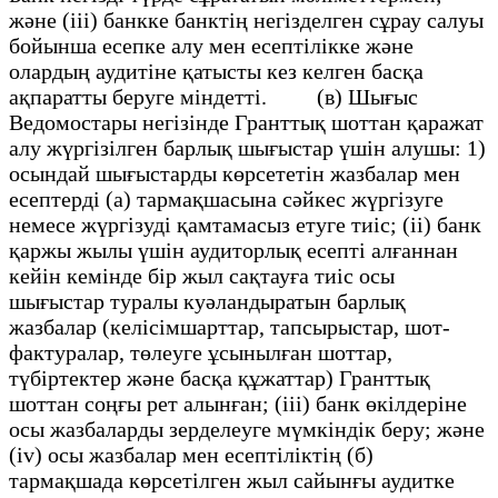
және (iii) банкке банктің негізделген сұрау салуы
бойынша есепке алу мен есептілікке және
олардың аудитіне қатысты кез келген басқа
ақпаратты беруге міндетті. (в) Шығыс
Ведомостары негізінде Гранттық шоттан қаражат
алу жүргізілген барлық шығыстар үшін алушы: 1)
осындай шығыстарды көрсететін жазбалар мен
есептерді (а) тармақшасына сәйкес жүргізуге
немесе жүргізуді қамтамасыз етуге тиіс; (ii) банк
қаржы жылы үшін аудиторлық есепті алғаннан
кейін кемінде бір жыл сақтауға тиіс осы
шығыстар туралы куәландыратын барлық
жазбалар (келісімшарттар, тапсырыстар, шот-
фактуралар, төлеуге ұсынылған шоттар,
түбіртектер және басқа құжаттар) Гранттық
шоттан соңғы рет алынған; (iii) банк өкілдеріне
осы жазбаларды зерделеуге мүмкіндік беру; және
(iv) осы жазбалар мен есептіліктің (б)
тармақшада көрсетілген жыл сайынғы аудитке