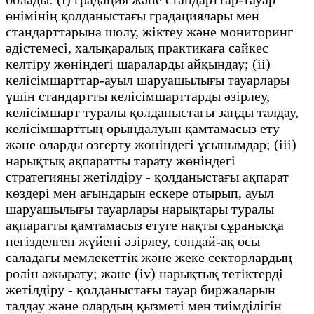
өнімінің қолданыстағы градациялары мен
стандарттарына шолу, жіктеу және мониторинг
әдістемесі, халықаралық практикаға сәйкес
келтіру жөніндегі шараларды айқындау; (ii)
келісімшарттар-ауыл шаруашылығы тауарлары
үшін стандартты келісімшарттарды әзірлеу,
келісімшарт туралы қолданыстағы заңды талдау,
келісімшарттың орындалуын қамтамасыз ету
және оларды өзгерту жөніндегі ұсынымдар; (iii)
нарықтық ақпаратты тарату жөніндегі
стратегияны жетілдіру - қолданыстағы ақпарат
көздері мен ағындарын ескере отырып, ауыл
шаруашылығы тауарлары нарықтары туралы
ақпаратты қамтамасыз етуге нақты сұранысқа
негізделген жүйені әзірлеу, сондай-ақ осы
саладағы мемлекеттік және жеке секторлардың
рөлін ажырату; және (iv) нарықтық тетіктерді
жетілдіру - қолданыстағы тауар биржаларын
талдау және олардың қызметі мен тиімділігін