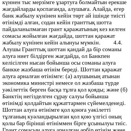
күннен тыс мерзімге ұзартуға болмайтын ерекше
жағдайларды қоспағанда, алушыға. Алайда, егер
банк жабылу күнінен кейін төрт ай ішінде тиісті
өтінімді алған, содан кейін гранттық шотта
пайдаланылмаған грант қаражатының кез келген
сомасы жойылған жағдайда, шоттан қаражат
жабылу күнінен кейін алынуы мүмкін. 4.4.
Алушы Гранттық шоттан қандай да бір соманы
алуға ниет білдірген жағдайда, ол Банкпен
келісілген нысан бойынша осы соманы алуға
банкке жазбаша өтінім береді. Шоттан қаражат
алуға арналған өтінімге: (а) алушының атынан
экономика министрі немесе ол жазбаша түрде
уәкілеттік берген басқа тұлға қол қояды; және (б)
Банктің негізделген сұрау салуы бойынша
өтінімді қолдайтын құжаттармен сүйемелденеді.
Шоттан алуға өтінімге қол қоюға уәкілетті
тұлғаның куәландырылған қол қою үлгісі оның
қолы бар бірінші өтініммен бірге ұсынылуы тиіс.
Грант сомасын алуға арналған әрбір өтінім және