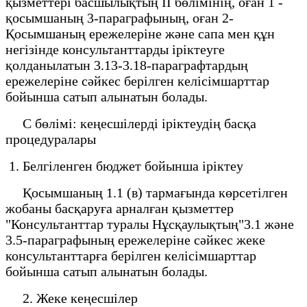
қызметтері басшылықтың II бөлімінің, оған 1 -
қосымшаның 3-параграфының, оған 2-
Қосымшаның ережелеріне және сапа мен құн
негізінде консультанттарды іріктеуге
қолданылатын 3.13-3.18-параграфтардың
ережелеріне сәйкес берілген келісімшарттар
бойынша сатып алынатын болады.
С бөлімі: кеңесшілерді іріктеудің басқа
процедуралары
1. Белгіленген бюджет бойынша іріктеу
Қосымшаның 1.1 (в) тармағында көрсетілген
жобаны басқаруға арналған қызметтер
"Консультанттар туралы Нұсқаулықтың"3.1 және
3.5-параграфының ережелеріне сәйкес жеке
консультанттарға берілген келісімшарттар
бойынша сатып алынатын болады.
2. Жеке кеңесшілер