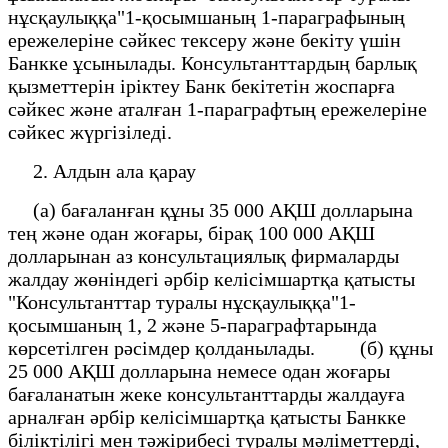
нұсқаулыққа"1-қосымшаның 1-параграфының
ережелеріне сәйкес тексеру және бекіту үшін
Банкке ұсынылады. Консультанттардың барлық
қызметтерін іріктеу Банк бекітетін жоспарға
сәйкес және аталған 1-параграфтың ережелеріне
сәйкес жүргізіледі.
2. Алдын ала қарау
(а) бағаланған құны 35 000 АҚШ долларына
тең және одан жоғары, бірақ 100 000 АҚШ
долларынан аз консультациялық фирмаларды
жалдау жөніндегі әрбір келісімшартқа қатысты
"Консультанттар туралы нұсқаулыққа"1-
қосымшаның 1, 2 және 5-параграфтарында
көрсетілген рәсімдер қолданылады. (б) құны
25 000 АҚШ долларына немесе одан жоғары
бағаланатын жеке консультанттарды жалдауға
арналған әрбір келісімшартқа қатысты Банкке
біліктілігі мен тәжірибесі туралы мәліметтерді,