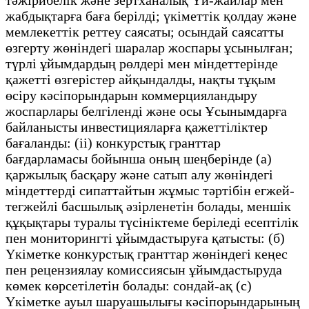
жабдықтарға баға берілді; үкіметтік қолдау және
мемлекеттік реттеу саясаты; осындай саясатты
өзгерту жөніндегі шаралар жоспары ұсынылған;
түрлі ұйымдардың рөлдері мен міндеттерінде
қажетті өзгерістер айқындалды, нақты тұқым
өсіру кәсіпорындарын коммерцияландыру
жоспарлары белгіленді және осы Ұсынымдарға
байланысты инвестицияларға қажеттіліктер
бағаланды: (ii) конкурстық гранттар
бағдарламасы бойынша оның шеңберінде (а)
қаржылық басқару және сатып алу жөніндегі
міндеттерді сипаттайтын жұмыс тәртібін егжей-
тегжейлі басшылық әзірленетін болады, меншік
құқықтары туралы түсініктеме беріледі есептілік
пен мониторингті ұйымдастыруға қатысты: (б)
Үкіметке конкурстық гранттар жөніндегі кеңес
пен рецензиялау комиссиясын ұйымдастыруда
көмек көрсетілетін болады: сондай-ақ (с)
Үкіметке ауыл шаруашылығы кәсіпорындарының