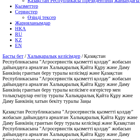
Қазақстан Республикасы Президентінің жанындағы 
Қызметтер
Сервистер
Өзіңді тексер
Жарияланымдар
НҚА
RU
KZ
EN
Басты бет
/
Халықаралық келісімдер
/
Қазақстан
Республикасына "Агросервистік қызметті қолдау" жобасын
дайындауға арналған Халықаралық Қайта Құру және Даму
Банкінің грантын беру туралы келісімді және Қазақстан
Республикасына "Агросервистік қызметті қолдау" жобасын
дайындауға арналған Халықаралық Қайта Құру және Даму
Банкінің грантын беру туралы келісімге өзгерістер мен
толықтырулар енгізу туралы Халықаралық Қайта Құру және
Даму Банкінің хатын бекіту туралы Заңы
Қазақстан Республикасына "Агросервистік қызметті қолдау"
жобасын дайындауға арналған Халықаралық Қайта Құру және
Даму Банкінің грантын беру туралы келісімді және Қазақстан
Республикасына "Агросервистік қызметті қолдау" жобасын
дайындауға арналған Халықаралық Қайта Құру және Даму
Банкінің грантын беру туралы келісімге өзгерістер мен