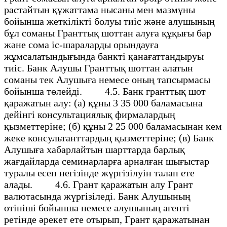
растайтын құжаттама нысаны мен мазмұны
бойынша жеткілікті болуы тиіс және алушының
бұл соманы Гранттық шоттан алуға құқығы бар
және сома іс-шараларды орындауға
жұмсалатындығында банкті қанағаттандыруы
тиіс. Банк Алушы Гранттық шоттан алатын
соманы тек Алушыға немесе оның тапсырмасы
бойынша төлейді. 4.5. Банк гранттық шот
қаражатын алу: (а) құны 3 35 000 баламасына
дейінгі консультациялық фирмалардың
қызметтеріне; (б) құны 2 25 000 баламасынан кем
жеке консультанттардың қызметтеріне; (в) Банк
Алушыға хабарлайтын шарттарда барлық
жағдайларда семинарларға арналған шығыстар
туралы есеп негізінде жүргізілуін талап ете
алады. 4.6. Грант қаражатын алу Грант
валютасында жүргізіледі. Банк Алушының
өтініші бойынша немесе алушының агенті
ретінде әрекет ете отырып, Грант қаражатынан