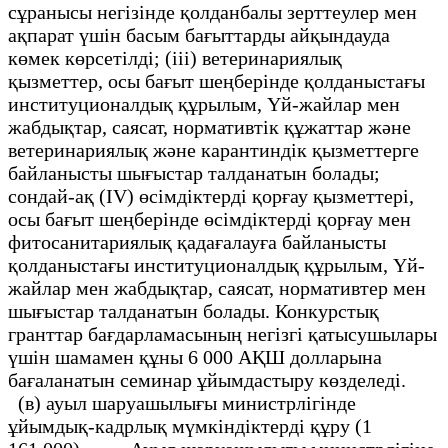
сұранысы негізінде қолданбалы зерттеулер мен
ақпарат үшін басым бағыттарды айқындауда
көмек көрсетілді; (iii) ветеринариялық
қызметтер, осы бағыт шеңберінде қолданыстағы
институционалдық құрылым, Үй-жайлар мен
жабдықтар, саясат, нормативтік құжаттар және
ветеринариялық және карантиндік қызметтерге
байланысты шығыстар талданатын болады;
сондай-ақ (IV) өсімдіктерді қорғау қызметтері,
осы бағыт шеңберінде өсімдіктерді қорғау мен
фитосанитариялық қадағалауға байланысты
қолданыстағы институционалдық құрылым, Үй-
жайлар мен жабдықтар, саясат, нормативтер мен
шығыстар талданатын болады. Конкурстық
гранттар бағдарламасының негізгі қатысушылары
үшін шамамен құны 6 000 АҚШ долларына
бағаланатын семинар ұйымдастыру көзделеді.
(в) ауыл шаруашылығы министрлігінде
ұйымдық-кадрлық мүмкіндіктерді құру (1