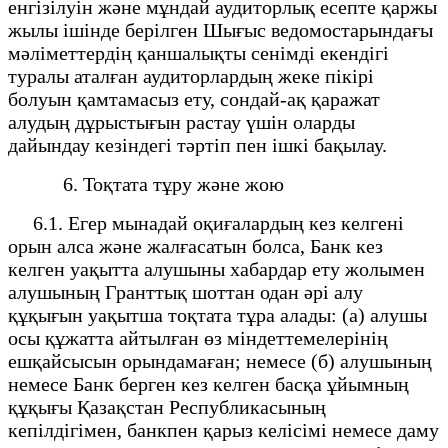
енгізілуін және мұндай аудиторлық есепте қаржы
жылы ішінде берілген Шығыс ведомостарындағы
мәліметтердің қаншалықты сенімді екендігі
туралы аталған аудиторлардың жеке пікірі
болуын қамтамасыз ету, сондай-ақ қаражат
алудың дұрыстығын растау үшін оларды
дайындау кезіндегі тәртіп пен ішкі бақылау.
6. Тоқтата тұру және жою
6.1. Егер мынадай оқиғалардың кез келгені
орын алса және жалғасатын болса, Банк кез
келген уақытта алушыны хабардар ету жолымен
алушының Гранттық шоттан одан әрі алу
құқығын уақытша тоқтата тұра алады: (а) алушы
осы құжатта айтылған өз міндеттемелерінің
ешқайсысын орындамаған; немесе (б) алушының
немесе Банк берген кез келген басқа ұйымның
құқығы Қазақстан Республикасының
кепілдігімен, банкпен қарыз келісімі немесе даму