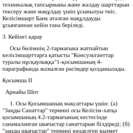
техникалық тапсырманы және жалдау шарттарын
тексеру және мақұлдау үшін ұсынылуы тиіс.
Келісімшарт Банк аталған мақұлдауды
ұсынғаннан кейін ғана беріледі.
3. Кейінгі қарау
Осы бөлімнің 2-тармағына жатпайтын
келісімшарттарға қатысты "Консультанттар
туралы нұсқаулыққа"1-қосымшаның 4-
параграфында жазылған рәсімдер қолданылады.
Қосымша II
Арнайы Шот
1. Осы Қосымшаның мақсаттары үшін: (а)
"Заңды Санаттар" термині осы Келісім-хатқа
қосымшаның 4.2-тармағының кестесінде
санамаланған шығыстар санаттарын білдіреді; (б)
"заңды шығыстар" термині көзделген қызмет