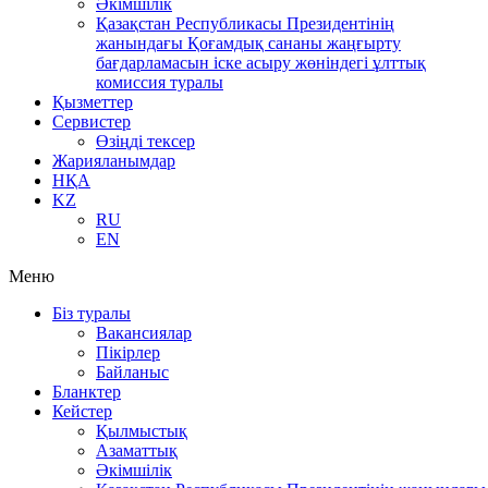
Әкімшілік
Қазақстан Республикасы Президентінің
жанындағы Қоғамдық сананы жаңғырту
бағдарламасын іске асыру жөніндегі ұлттық
комиссия туралы
Қызметтер
Сервистер
Өзіңді тексер
Жарияланымдар
НҚА
KZ
RU
EN
Меню
Біз туралы
Вакансиялар
Пікірлер
Байланыс
Бланктер
Кейстер
Қылмыстық
Азаматтық
Әкімшілік