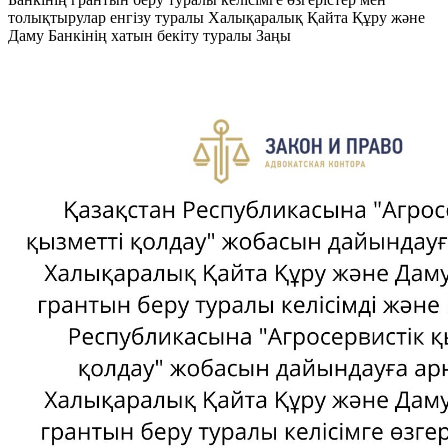
толықтырулар енгізу туралы Халықаралық Қайта Құру және
Даму Банкінің хатын бекіту туралы Заңы