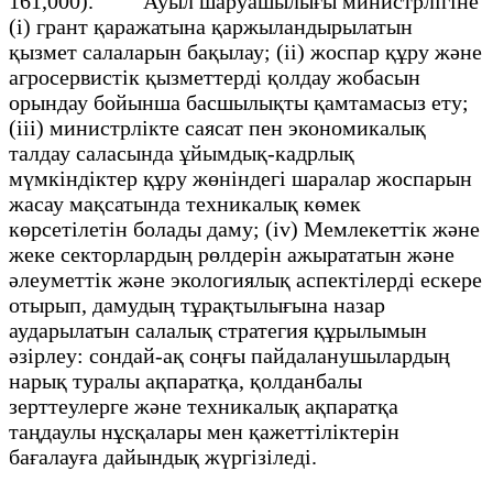
161,000). Ауыл шаруашылығы министрлігіне
(i) грант қаражатына қаржыландырылатын
қызмет салаларын бақылау; (ii) жоспар құру және
агросервистік қызметтерді қолдау жобасын
орындау бойынша басшылықты қамтамасыз ету;
(iii) министрлікте саясат пен экономикалық
талдау саласында ұйымдық-кадрлық
мүмкіндіктер құру жөніндегі шаралар жоспарын
жасау мақсатында техникалық көмек
көрсетілетін болады даму; (iv) Мемлекеттік және
жеке секторлардың рөлдерін ажырататын және
әлеуметтік және экологиялық аспектілерді ескере
отырып, дамудың тұрақтылығына назар
аударылатын салалық стратегия құрылымын
әзірлеу: сондай-ақ соңғы пайдаланушылардың
нарық туралы ақпаратқа, қолданбалы
зерттеулерге және техникалық ақпаратқа
таңдаулы нұсқалары мен қажеттіліктерін
бағалауға дайындық жүргізіледі.