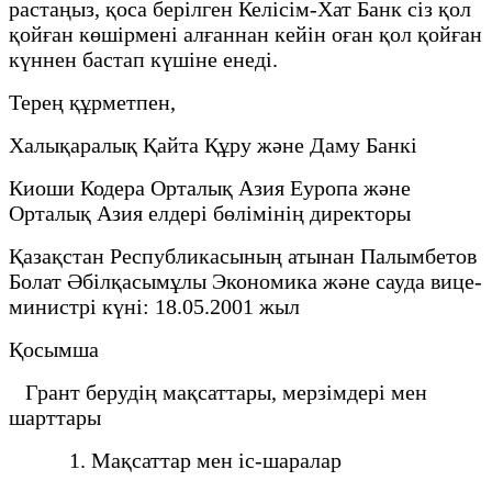
растаңыз, қоса берілген Келісім-Хат Банк сіз қол
қойған көшірмені алғаннан кейін оған қол қойған
күннен бастап күшіне енеді.
Терең құрметпен,
Халықаралық Қайта Құру және Даму Банкі
Киоши Кодера Орталық Азия Еуропа және
Орталық Азия елдері бөлімінің директоры
Қазақстан Республикасының атынан Палымбетов
Болат Әбілқасымұлы Экономика және сауда вице-
министрі күні: 18.05.2001 жыл
Қосымша
Грант берудің мақсаттары, мерзімдері мен
шарттары
1. Мақсаттар мен іс-шаралар