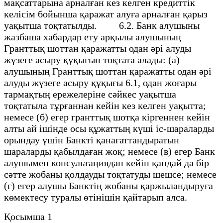
мақсаттарына арналған кез келген кредиттік
келісім бойынша қаражат алуға арналған қарыз
уақытша тоқтатылды. 6.2. Банк алушыны
жазбаша хабардар ету арқылы алушының
Гранттық шоттан қаражатты одан әрі алуды
жүзеге асыру құқығын тоқтата алады: (а)
алушының Гранттық шоттан қаражатты одан әрі
алуды жүзеге асыру құқығы 6.1, одан жоғары
тармақтың ережелеріне сәйкес уақытша
тоқтатыла тұрғаннан кейін кез келген уақытта;
немесе (б) егер гранттық шотқа кіргеннен кейін
алты ай ішінде осы құжаттың күші іс-шараларды
орындау үшін Банкті қанағаттандыратын
шараларды қабылдаған жоқ; немесе (в) егер Банк
алушымен консультациядан кейін қандай да бір
сәтте жобаны қолдауды тоқтатуды шешсе; немесе
(г) егер алушы Банктің жобаны қаржыландыруға
көмектесу туралы өтінішін қайтарып алса.
Қосымша 1