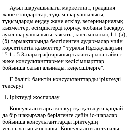
Ауыл шаруашылығы маркетингі, градация
және стандарттар, тұқым шаруашылығы,
тұқымдарды өңдеу және өткізу, ветеринариялық
қызметтер, өсімдіктерді қорғау, жобаны басқару,
ауыл шаруашылығы саясаты, қосымшаның 1.1 (а),
(б) тармақтарында белгіленген аудармалар үшін
көрсетілетін қызметтер " туралы Нұсқаулықтың
"5.1 - 5.3-параграфтарының талаптарына сәйкес
жеке консультанттармен келісімшарттар
бойынша сатып алынады. кеңесшілерге".
Г бөлігі: банктің консультанттарды іріктеуді
тексеруі
1. Іріктеуді жоспарлау
Консультанттарға конкурсқа қатысуға қандай
да бір шақырулар берілгенге дейін іс-шаралар
бойынша консультанттарды іріктеудің
ұсынылатын жоспары "Консультанттар туралы