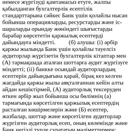
немесе жүргізуді қамтамасыз етуге, жалпы
қабылданған бухгалтерлік есептілік
стандарттарына сәйкес Банк үшін қолайлы нысан
бойынша операцияларды, ресурстарды және іс-
шараларды орындау жөніндегі шығыстарды
барабар көрсететін қаржылық есептерді
дайындауға міндетті. (б) алушы: (i) әрбір
қаржы жылында Банк үшін қолайлы тәуелсіз
аудиторлар жүргізетін бухгалтерлік кітаптар мен
(А) тармақшада аталған шоттарға аудит жүргізуге
міндетті; (ii) банкке осындай аудиторлардың
есептерін дайындығына қарай, бірақ кез келген
жағдайда қаржы жылы аяқталғаннан кейін алты
айдан кешіктірмей, (А) аудиторлық тексеруден
өткен әрбір жыл бойынша осы бөлімнің (а)
тармағында көрсетілген қаржылық есептердің
расталған көшірмелерін және (Б) есептер,
жазбалар, шоттар және көрсетілген аудиторлар
жүргізген аудиторлық есеп, оның көлемінде және
Банк негізді түрде сұрататын мәліметтермен;