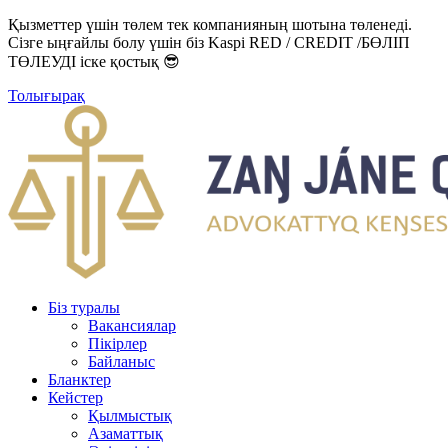
Қызметтер үшін төлем тек компанияның шотына төленеді.
Сізге ыңғайлы болу үшін біз Kaspi RED / CREDIT /БӨЛІП
ТӨЛЕУДІ іске қостық 😎
Толығырақ
Біз туралы
Вакансиялар
Пікірлер
Байланыс
Бланктер
Кейстер
Қылмыстық
Азаматтық