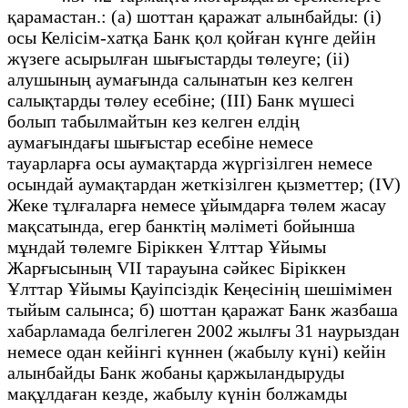
қарамастан.: (а) шоттан қаражат алынбайды: (i)
осы Келісім-хатқа Банк қол қойған күнге дейін
жүзеге асырылған шығыстарды төлеуге; (ii)
алушының аумағында салынатын кез келген
салықтарды төлеу есебіне; (III) Банк мүшесі
болып табылмайтын кез келген елдің
аумағындағы шығыстар есебіне немесе
тауарларға осы аумақтарда жүргізілген немесе
осындай аумақтардан жеткізілген қызметтер; (IV)
Жеке тұлғаларға немесе ұйымдарға төлем жасау
мақсатында, егер банктің мәліметі бойынша
мұндай төлемге Біріккен Ұлттар Ұйымы
Жарғысының VII тарауына сәйкес Біріккен
Ұлттар Ұйымы Қауіпсіздік Кеңесінің шешімімен
тыйым салынса; б) шоттан қаражат Банк жазбаша
хабарламада белгілеген 2002 жылғы 31 наурыздан
немесе одан кейінгі күннен (жабылу күні) кейін
алынбайды Банк жобаны қаржыландыруды
мақұлдаған кезде, жабылу күнін болжамды