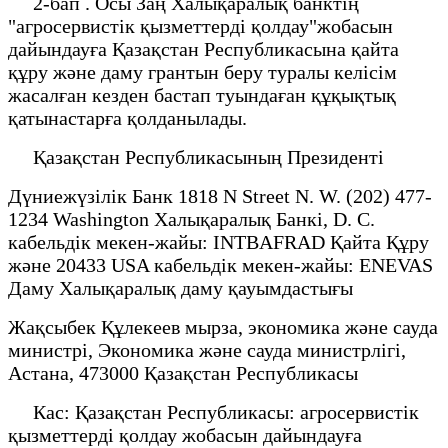
2-бап . Осы Заң Халықаралық банктің
"агросервистік қызметтерді қолдау"жобасын
дайындауға Қазақстан Республикасына қайта
құру және даму грантын беру туралы келісім
жасалған кезден бастап туындаған құқықтық
қатынастарға қолданылады.
Қазақстан Республикасының Президенті
Дүниежүзілік Банк 1818 N Street N. W. (202) 477-
1234 Washington Халықаралық Банкі, D. C.
кабельдік мекен-жайы: INTBAFRAD Қайта Құру
және 20433 USA кабельдік мекен-жайы: ENEVAS
Даму Халықаралық даму қауымдастығы
Жақсыбек Құлекеев мырза, экономика және сауда
министрі, Экономика және сауда министрлігі,
Астана, 473000 Қазақстан Республикасы
Кас: Қазақстан Республикасы: агросервистік
қызметтерді қолдау жобасын дайындауға