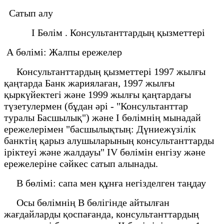
Сатып алу
I Бөлім . Консультанттардың қызметтері
А бөлімі: Жалпы ережелер
Консультанттардың қызметтері 1997 жылғы
қаңтарда Банк жариялаған, 1997 жылғы
қыркүйектегі және 1999 жылғы қаңтардағы
түзетулермен (бұдан әрі - "Консультанттар
туралы Басшылық") және I бөлімнің мынадай
ережелерімен "басшылықтың: Дүниежүзілік
банктің қарыз алушыларының консультанттарды
іріктеуі және жалдауы" IV бөлімін енгізу және
ережелеріне сәйкес сатып алынады.
В бөлімі: сапа мен құнға негізделген таңдау
Осы бөлімнің В бөлігінде айтылған
жағдайларды қоспағанда, консультанттардың