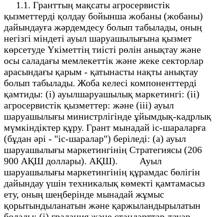
1.1. Гранттың мақсаты агросервистік
қызметтерді қолдау бойынша жобаны (жобаны)
дайындауға жәрдемдесу болып табылады, оның
негізгі міндеті ауыл шаруашылығына қызмет
көрсетуде Үкіметтің тиісті рөлін анықтау және
осы саладағы мемлекеттік және жеке секторлар
арасындағы қарым - қатынасты нақты анықтау
болып табылады. Жоба келесі компоненттерді
қамтиды: (i) ауылшаруашылық маркетингі: (ii)
агросервистік қызметтер: және (iii) ауыл
шаруашылығы министрлігінде ұйымдық-кадрлық
мүмкіндіктер құру. Грант мынадай іс-шараларға
(бұдан әрі - "іс-шаралар") беріледі: (а) ауыл
шаруашылығы маркетингінің Стратегиясы (206
900 АҚШ доллары). АҚШ). Ауыл
шаруашылығы маркетингінің құрамдас бөлігін
дайындау үшін техникалық көмекті қамтамасыз
ету, оның шеңберінде мынадай жұмыс
қорытындыланатын және қаржыландырылатын
болады: (i) градация және стандарттар-тауар