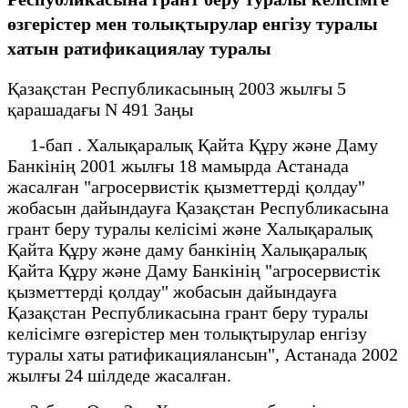
өзгерістер мен толықтырулар енгізу туралы
хатын ратификациялау туралы
Қазақстан Республикасының 2003 жылғы 5
қарашадағы N 491 Заңы
1-бап . Халықаралық Қайта Құру және Даму
Банкінің 2001 жылғы 18 мамырда Астанада
жасалған "агросервистік қызметтерді қолдау"
жобасын дайындауға Қазақстан Республикасына
грант беру туралы келісімі және Халықаралық
Қайта Құру және даму банкінің Халықаралық
Қайта Құру және Даму Банкінің "агросервистік
қызметтерді қолдау" жобасын дайындауға
Қазақстан Республикасына грант беру туралы
келісімге өзгерістер мен толықтырулар енгізу
туралы хаты ратификациялансын", Астанада 2002
жылғы 24 шілдеде жасалған.