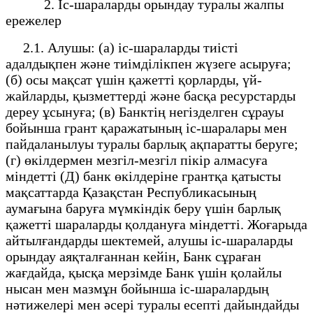
2. Іс-шараларды орындау туралы жалпы
ережелер
2.1. Алушы: (а) іс-шараларды тиісті
адалдықпен және тиімділікпен жүзеге асыруға;
(б) осы мақсат үшін қажетті қорларды, үй-
жайларды, қызметтерді және басқа ресурстарды
дереу ұсынуға; (в) Банктің негізделген сұрауы
бойынша грант қаражатының іс-шаралары мен
пайдаланылуы туралы барлық ақпаратты беруге;
(г) өкілдермен мезгіл-мезгіл пікір алмасуға
міндетті (Д) банк өкілдеріне грантқа қатысты
мақсаттарда Қазақстан Республикасының
аумағына баруға мүмкіндік беру үшін барлық
қажетті шараларды қолдануға міндетті. Жоғарыда
айтылғандарды шектемей, алушы іс-шараларды
орындау аяқталғаннан кейін, Банк сұраған
жағдайда, қысқа мерзімде Банк үшін қолайлы
нысан мен мазмұн бойынша іс-шаралардың
нәтижелері мен әсері туралы есепті дайындайды