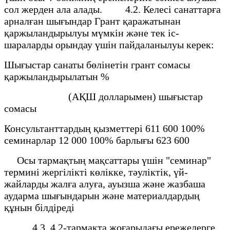
сол жерден ала алады. 4.2. Келесі санаттарға
арналған шығындар Грант қаражатынан
қаржыландырылуы мүмкін және тек іс-
шараларды орындау үшін пайдаланылуы керек:
Шығыстар санаты бөлінетін грант сомасы
қаржыландырылатын %
(АҚШ долларымен) шығыстар
сомасы
Консультанттардың қызметтері 611 600 100%
семинарлар 12 000 100% барлығы 623 600
Осы тармақтың мақсаттары үшін "семинар"
термині жергілікті көлікке, тәуліктік, үй-
жайларды жалға алуға, ауызша және жазбаша
аударма шығындарын және материалдардың
құнын білдіреді
4.3. 4.2-тармақта жоғарыдағы ережелерге