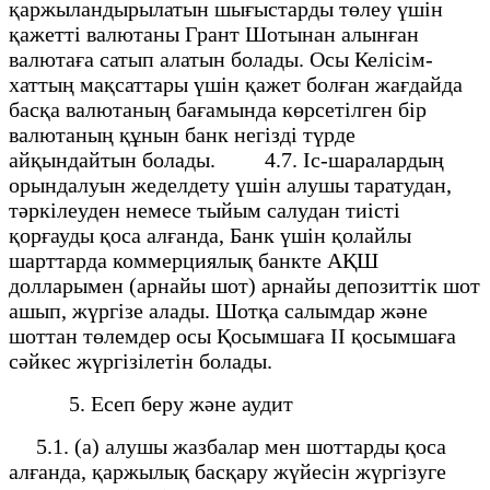
қаржыландырылатын шығыстарды төлеу үшін
қажетті валютаны Грант Шотынан алынған
валютаға сатып алатын болады. Осы Келісім-
хаттың мақсаттары үшін қажет болған жағдайда
басқа валютаның бағамында көрсетілген бір
валютаның құнын банк негізді түрде
айқындайтын болады. 4.7. Іс-шаралардың
орындалуын жеделдету үшін алушы таратудан,
тәркілеуден немесе тыйым салудан тиісті
қорғауды қоса алғанда, Банк үшін қолайлы
шарттарда коммерциялық банкте АҚШ
долларымен (арнайы шот) арнайы депозиттік шот
ашып, жүргізе алады. Шотқа салымдар және
шоттан төлемдер осы Қосымшаға II қосымшаға
сәйкес жүргізілетін болады.
5. Есеп беру және аудит
5.1. (а) алушы жазбалар мен шоттарды қоса
алғанда, қаржылық басқару жүйесін жүргізуге