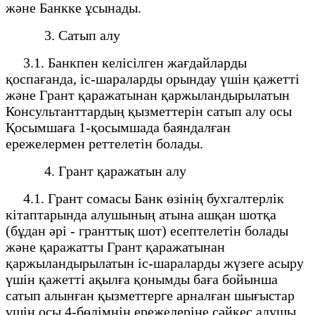
және Банкке ұсынады.
3. Сатып алу
3.1. Банкпен келісілген жағдайларды
қоспағанда, іс-шараларды орындау үшін қажетті
және Грант қаражатынан қаржыландырылатын
Консультанттардың қызметтерін сатып алу осы
Қосымшаға 1-қосымшада баяндалған
ережелермен реттелетін болады.
4. Грант қаражатын алу
4.1. Грант сомасы Банк өзінің бухгалтерлік
кітаптарында алушының атына ашқан шотқа
(бұдан әрі - гранттық шот) есептелетін болады
және қаражатты Грант қаражатынан
қаржыландырылатын іс-шараларды жүзеге асыру
үшін қажетті ақылға қонымды баға бойынша
сатып алынған қызметтерге арналған шығыстар
үшін осы 4-бөлімнің ережелеріне сәйкес алушы