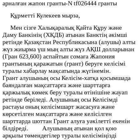
арналған жапон гранты-N tf026444 гранты
Құрметті Кулекеев мырза,
Мен сізге Халықаралық Қайта Құру және
Даму Банкінің (ХҚДБ) атынан Банктің әкімші
ретінде Қазақстан Республикасына (алушы) алты
жүз жиырма үш мың алты жүз АҚШ долларынан
(Гран 623,600) аспайтын сомаға Жапония
грантының қаражатын (грант) беруге келісімі
туралы хабарлау мақсатында жүгінемін.
Грант алушының осы Келісім-хатқа қосымшада
баяндалған мақсаттарға және шарттарға
қаржылық көмек беру туралы өтінішіне жауап
ретінде беріледі. Алушының осы Келісімді
растауы оның келісімшарт жасасуға және
көрсетілген мақсаттарға және келісілген
шарттарда шоттан Грант алуға уәкілетті екенін
білдіреді. Алушының атынан қол қою
арқылы төмендегілер туралы келісіміңізді