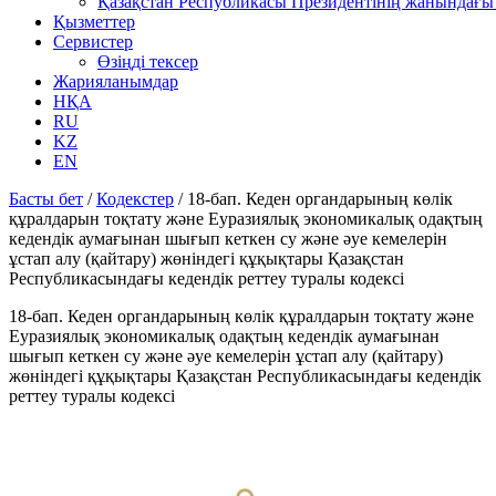
Қазақстан Республикасы Президентінің жанындағы 
Қызметтер
Сервистер
Өзіңді тексер
Жарияланымдар
НҚА
RU
KZ
EN
Басты бет
/
Кодекстер
/
18-бап. Кеден органдарының көлік
құралдарын тоқтату және Еуразиялық экономикалық одақтың
кедендік аумағынан шығып кеткен су және әуе кемелерін
ұстап алу (қайтару) жөніндегі құқықтары Қазақстан
Республикасындағы кедендік реттеу туралы кодексі
18-бап. Кеден органдарының көлік құралдарын тоқтату және
Еуразиялық экономикалық одақтың кедендік аумағынан
шығып кеткен су және әуе кемелерін ұстап алу (қайтару)
жөніндегі құқықтары Қазақстан Республикасындағы кедендік
реттеу туралы кодексі