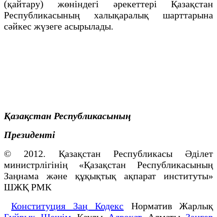
(қайтару) жөніндегі әрекеттері Қазақстан
Республикасының халықаралық шарттарына
сәйкес жүзеге асырылады.
Қазақстан Республикасының
Президенті
© 2012. Қазақстан Республикасы Әділет
министрлігінің «Қазақстан Республикасының
Заңнама және құқықтық ақпарат институты»
ШЖҚ РМК
Конституция Заң Кодекс
Норматив Жарлық
Бұйрық Шешім
Қаулы
Адвокат
Алматы
Заңгер