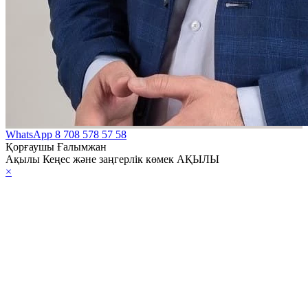
WhatsApp
8 708 578 57 58
Қорғаушы Ғалымжан
Ақылы Кеңес және заңгерлік көмек АҚЫЛЫ
×