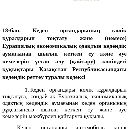
18-бап. Кеден органдарының көлік
құралдарын тоқтату және
(немесе)
Еуразиялық экономикалық одақтың кедендік
аумағынан шығып кеткен су және әуе
кемелерін ұстап алу (қайтару) жөніндегі
құқықтары Қазақстан Республикасындағы
кедендік реттеу туралы кодексі
1. Кеден органдары көлік құралдарын
тоқтатуға, сондай-ақ Еуразиялық экономикалық
одақтың кедендік аумағынан кеден органының
рұқсатынсыз шығып кеткен су және әуе
кемелерін мәжбүрлеп қайтаруға құқылы.
Кеден органдары автомобиль көлік