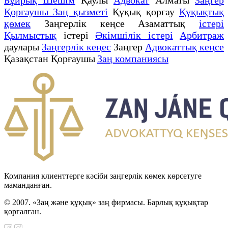
Қорғаушы Заң қызметі
Құқық қорғау
Құқықтық
қөмек
Заңгерлік кеңсе Азаматтық
істері
Қылмыстық
істері
Әкімшілік істері
Арбитраж
даулары
Заңгерлік кеңес
Заңгер
Адвокаттық кеңсе
Қазақстан Қорғаушы
Заң компаниясы
Компания клиенттерге кәсіби заңгерлік көмек көрсетуге
маманданған.
© 2007. «Заң және құқық» заң фирмасы. Барлық құқықтар
қорғалған.