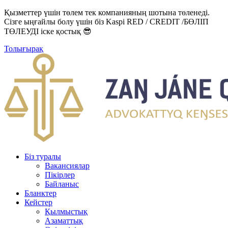
Қызметтер үшін төлем тек компанияның шотына төленеді.
Сізге ыңғайлы болу үшін біз Kaspi RED / CREDIT /БӨЛІП
ТӨЛЕУДІ іске қостық 😎
Толығырақ
Біз туралы
Вакансиялар
Пікірлер
Байланыс
Бланктер
Кейстер
Қылмыстық
Азаматтық