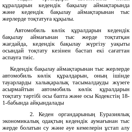
құралдарын кедендік бақылау аймақтарында
және кедендік бақылау аймақтарынан тыс
жерлерде тоқтатуға құқылы.
Автомобиль көлік құралдарын кедендік
бақылау аймағынан тыс жерде тоқтатқан
жағдайда, кедендік бақылау жүргізу уақыты
осындай тоқтату кезінен бастап екі сағаттан
аспауға тиіс.
Кедендік бақылау аймақтарынан тыс жерлерде
автомобиль көлік құралдарын, оның ішінде
тауарларды халықаралық тасымалдауды жүзеге
асырмайтын автомобиль көлік құралдарын
тоқтату тәртібі осы бапта және осы Кодекстің 18-
1-бабында айқындалады
2. Кеден органдарының Еуразиялық
экономикалық одақтың кедендік аумағынан тыс
жерде болатын су және әуе кемелерін ұстап алу