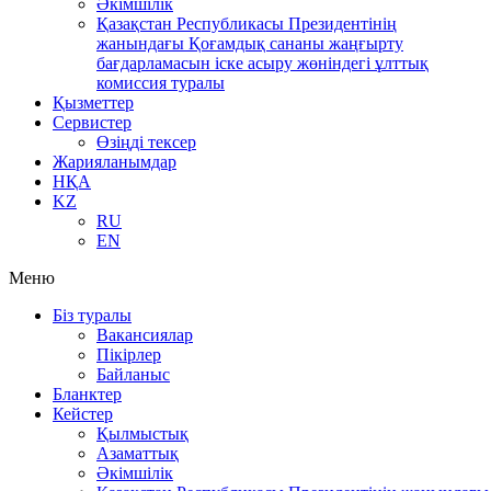
Әкімшілік
Қазақстан Республикасы Президентінің
жанындағы Қоғамдық сананы жаңғырту
бағдарламасын іске асыру жөніндегі ұлттық
комиссия туралы
Қызметтер
Сервистер
Өзіңді тексер
Жарияланымдар
НҚА
KZ
RU
EN
Меню
Біз туралы
Вакансиялар
Пікірлер
Байланыс
Бланктер
Кейстер
Қылмыстық
Азаматтық
Әкімшілік