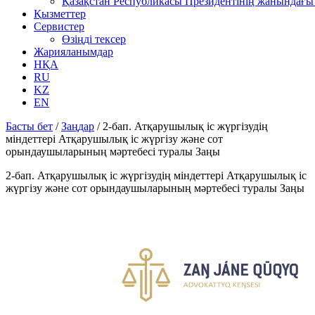
Қазақстан Республикасы Президентінің жанындағы 
Қызметтер
Сервистер
Өзіңді тексер
Жарияланымдар
НҚА
RU
KZ
EN
Басты бет
/
Заңдар
/
2-бап. Атқарушылық iс жүргiзудің
мiндеттерi Атқарушылық iс жүргiзу және сот
орындаушыларының мәртебесi туралы Заңы
2-бап. Атқарушылық iс жүргiзудің мiндеттерi Атқарушылық iс
жүргiзу және сот орындаушыларының мәртебесi туралы Заңы