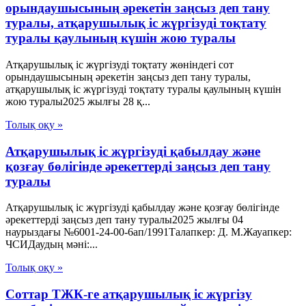
орындаушысының әрекетін заңсыз деп тану
туралы, атқарушылық іс жүргізуді тоқтату
туралы қаулының күшін жою туралы
Атқарушылық іс жүргізуді тоқтату жөніндегі сот
орындаушысының әрекетін заңсыз деп тану туралы,
атқарушылық іс жүргізуді тоқтату туралы қаулының күшін
жою туралы2025 жылғы 28 қ...
Толық оқу »
Атқарушылық іс жүргізуді қабылдау және
қозғау бөлігінде әрекеттерді заңсыз деп тану
туралы
Атқарушылық іс жүргізуді қабылдау және қозғау бөлігінде
әрекеттерді заңсыз деп тану туралы2025 жылғы 04
наурыздағы №6001-24-00-6ап/1991Талапкер: Д. М.Жауапкер:
ЧСИДаудың мәні:...
Толық оқу »
Соттар ТЖК-ге атқарушылық іс жүргізу