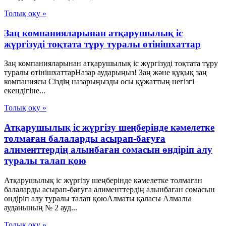
Толық оқу »
Заң компанияларынан атқарушылық іс
жүргізуді тоқтата тұру туралы өтінішхаттар
Заң компанияларынан атқарушылық іс жүргізуді тоқтата тұру
туралы өтінішхаттарНазар аударыңыз! Заң және құқық заң
компаниясы Сіздің назарыңызды осы құжаттың негізгі
екендігіне...
Толық оқу »
Атқарушылық іс жүргізу шеңберінде кәмелетке
толмаған балаларды асырап-бағуға
алименттердің алынбаған сомасын өндіріп алу
туралы талап қою
Атқарушылық іс жүргізу шеңберінде кәмелетке толмаған
балаларды асырап-бағуға алименттердің алынбаған сомасын
өндіріп алу туралы талап қоюАлматы қаласы Алмалы
ауданының № 2 ауд...
Толық оқу »