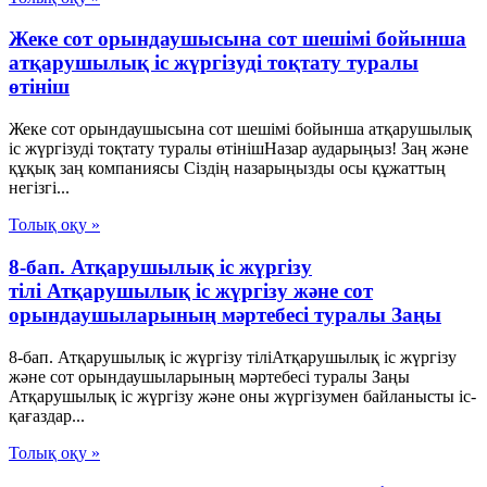
Жеке сот орындаушысына сот шешімі бойынша
атқарушылық іс жүргізуді тоқтату туралы
өтініш
Жеке сот орындаушысына сот шешімі бойынша атқарушылық
іс жүргізуді тоқтату туралы өтінішНазар аударыңыз! Заң және
құқық заң компаниясы Сіздің назарыңызды осы құжаттың
негізгі...
Толық оқу »
8-бап. Атқарушылық iс жүргiзу
тілі Атқарушылық iс жүргiзу және сот
орындаушыларының мәртебесi туралы Заңы
8-бап. Атқарушылық iс жүргiзу тіліАтқарушылық iс жүргiзу
және сот орындаушыларының мәртебесi туралы Заңы
Атқарушылық іс жүргізу және оны жүргізумен байланысты іс-
қағаздар...
Толық оқу »