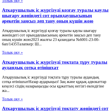
Толық оқу »
Атқарушылық іс жүргізуді қозғау туралы қаулы
шығару жөніндегі сот орындаушысының
әрекетін заңсыз деп тану оның күшін жою
Атқарушылық іс жүргізуді қозғау туралы қаулы шығару
жөніндегі сот орындаушысының әрекетін заңсыз деп тану
оның күшін жою2023 жылғы 23 қазандағы №6001-23-00-
6ап/1435Талапкер: Ш...
Толық оқу »
Атқарушылық іс жүргізуді тоқтата тұру туралы
аудандық сотқа өтінішхат
Атқарушылық іс жүргізуді тоқтата тұру туралы аудандық
сотқа өтінішхатНазар аударыңыз! Заң және құқық адвокаттар
кеңсесі сіздің назарыңызды осы құжаттың негізгі екендігіне
жә...
Толық оқу »
Атқарушылық іс жүргізуді тоқтату жөніндегі сот