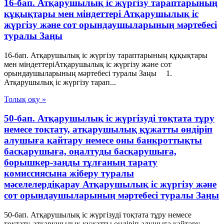
16-бап. Атқарушылық iс жүргiзу тараптарының
құқықтары мен мiндеттерi Атқарушылық iс
жүргiзу және сот орындаушыларының мәртебесi
туралы Заңы
16-бап. Атқарушылық iс жүргiзу тараптарының құқықтары
мен мiндеттерiАтқарушылық iс жүргiзу және сот
орындаушыларының мәртебесi туралы Заңы 1.
Атқарушылық iс жүргiзу тарап...
Толық оқу »
50-бап. Атқарушылық iс жүргiзудi тоқтата тұру
немесе тоқтату, атқарушылық құжатты өндiрiп
алушыға қайтару немесе оны банкроттықты
басқарушыға, оңалтуды басқарушыға,
борышкер-заңды тұлғаның тарату
комиссиясына жiберу туралы
мәселелердiқарау Атқарушылық iс жүргiзу және
сот орындаушыларының мәртебесi туралы Заңы
50-бап. Атқарушылық iс жүргiзудi тоқтата тұру немесе
тоқтату, атқарушылық құжатты өндiрiп алушыға қайтару