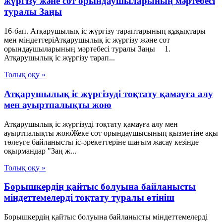
жүргiзу және сот орындаушыларының мәртебесi
туралы Заңы
16-бап. Атқарушылық iс жүргiзу тараптарының құқықтары
мен мiндеттерiАтқарушылық iс жүргiзу және сот
орындаушыларының мәртебесi туралы Заңы 1.
Атқарушылық iс жүргiзу тарап...
Толық оқу »
Атқарушылық іс жүргізуді тоқтату қамауға алу
мен ауыртпалықты жою
Атқарушылық іс жүргізуді тоқтату қамауға алу мен
ауыртпалықты жоюЖеке сот орындаушысының қызметіне ақы
төлеуге байланысты іс-әрекеттеріне шағым жасау кезінде
оқырмандар "Заң ж...
Толық оқу »
Борышкердің қайтыс болуына байланысты
міндеттемелерді тоқтату туралы өтініш
Борышкердің қайтыс болуына байланысты міндеттемелерді