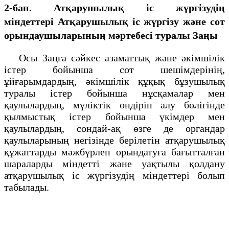
2-бап. Атқарушылық iс жүргiзудің
мiндеттерi
Атқарушылық iс жүргiзу және сот
орындаушыларының мәртебесi туралы Заңы
Осы Заңға сәйкес азаматтық және әкiмшiлiк
iстер бойынша сот шешiмдерiнің,
ұйғарымдардың, әкімшілік құқық бұзушылық
туралы істер бойынша нұсқамалар мен
қаулылардың, мүлiктiк өндiрiп алу бөлiгiнде
қылмыстық iстер бойынша үкiмдер мен
қаулылардың, сондай-ақ өзге де органдар
қаулыларының негізінде берілетін атқарушылық
құжаттарды мәжбүрлеп орындатуға бағытталған
шараларды мiндеттi және уақтылы қолдану
атқарушылық iс жүргiзудің мiндеттерi болып
табылады.