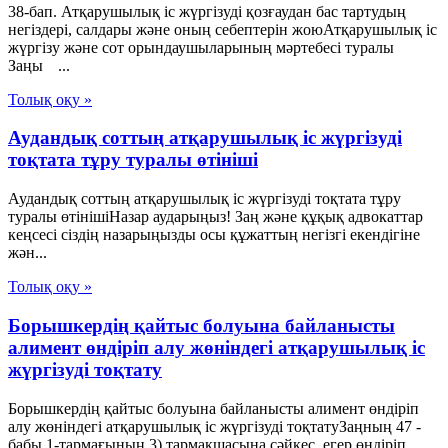
38-бап. Атқарушылық іс жүргізуді қозғаудан бас тартудың
негіздері, салдары және оның себептерін жоюАтқарушылық iс
жүргiзу және сот орындаушыларының мәртебесi туралы
Заңы ...
Толық оқу »
Аудандық соттың атқарушылық іс жүргізуді
тоқтата тұру туралы өтініші
Аудандық соттың атқарушылық іс жүргізуді тоқтата тұру
туралы өтінішіНазар аударыңыз! Заң және құқық адвокаттар
кеңсесі сіздің назарыңызды осы құжаттың негізгі екендігіне
жән...
Толық оқу »
Борышкердің қайтыс болуына байланысты
алимент өндіріп алу жөніндегі атқарушылық іс
жүргізуді тоқтату
Борышкердің қайтыс болуына байланысты алимент өндіріп
алу жөніндегі атқарушылық іс жүргізуді тоқтатуЗаңның 47 -
бабы 1-тармағының 3) тармақшасына сәйкес, егер өндіріп