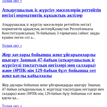
Толық оқу »
Атқарушылық іс жүргізу мәселелерін реттейтін
негізгі нормативтік құқықтық актілер
Атқарушылық іс жүргізу мәселелерін реттейтін негізгі
нормативтік құқықтық актілерҚазақстан Республикасы
Конституциясының 76-бабының 3-тармағына сәйкес заңды
күшіне енген сот а...
Толық оқу »
Жер даулары бойынша жеке ұйғарымдарды
шығару Заңның 47-бабын (атқарушылық іс
жүргізуді тоқтатудың негіздері мен салдары)
және ӘРПК-нің 129-бабын бұзу бойынша сот
жеке қаулы қабылдады
Жер даулары бойынша жеке ұйғарымдарды шығару Заңның
47-бабын (атқарушылық іс жүргізуді тоқтатудың негіздері мен
салдары) және ӘРПК-нің 129-бабын бұзу бойынша сот жеке
қаулы қа...
Толық оқу »