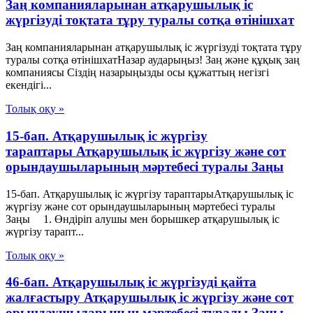
Заң компанияларынан атқарушылық іс
жүргізуді тоқтата тұру туралы сотқа өтінішхат
Заң компанияларынан атқарушылық іс жүргізуді тоқтата тұру
туралы сотқа өтінішхатНазар аударыңыз! Заң және құқық заң
компаниясы Сіздің назарыңызды осы құжаттың негізгі
екендігі...
Толық оқу »
15-бап. Атқарушылық iс жүргiзу
тараптары Атқарушылық iс жүргiзу және сот
орындаушыларының мәртебесi туралы Заңы
15-бап. Атқарушылық iс жүргiзу тараптарыАтқарушылық iс
жүргiзу және сот орындаушыларының мәртебесi туралы
Заңы 1. Өндiрiп алушы мен борышкер атқарушылық iс
жүргiзу тарапт...
Толық оқу »
46-бап. Атқарушылық iс жүргiзудi қайта
жалғастыру Атқарушылық iс жүргiзу және сот
орындаушыларының мәртебесi туралы Заңы