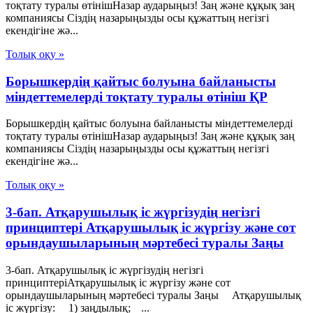
тоқтату туралы өтінішНазар аударыңыз! Заң және құқық заң
компаниясы Сіздің назарыңызды осы құжаттың негізгі
екендігіне жә...
Толық оқу »
Борышкердің қайтыс болуына байланысты
міндеттемелерді тоқтату туралы өтініш ҚР
Борышкердің қайтыс болуына байланысты міндеттемелерді
тоқтату туралы өтінішНазар аударыңыз! Заң және құқық заң
компаниясы Сіздің назарыңызды осы құжаттың негізгі
екендігіне жә...
Толық оқу »
3-бап. Атқарушылық iс жүргiзудің негізгі
принциптері Атқарушылық iс жүргiзу және сот
орындаушыларының мәртебесi туралы Заңы
3-бап. Атқарушылық iс жүргiзудің негізгі
принциптеріАтқарушылық iс жүргiзу және сот
орындаушыларының мәртебесi туралы Заңы Атқарушылық
iс жүргiзу: 1) заңдылық; ...