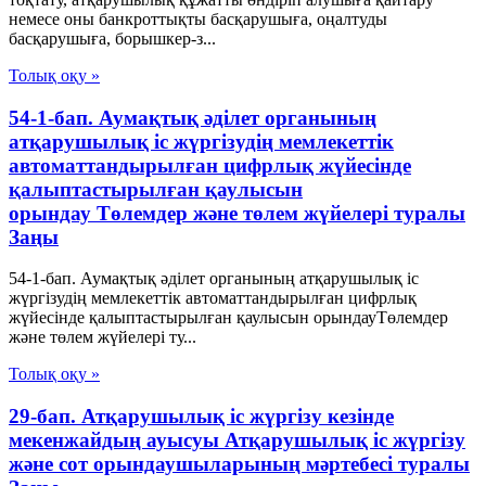
немесе оны банкроттықты басқарушыға, оңалтуды
басқарушыға, борышкер-з...
Толық оқу »
54-1-бап. Аумақтық әділет органының
атқарушылық іс жүргізудің мемлекеттік
автоматтандырылған цифрлық жүйесінде
қалыптастырылған қаулысын
орындау Төлемдер және төлем жүйелері туралы
Заңы
54-1-бап. Аумақтық әділет органының атқарушылық іс
жүргізудің мемлекеттік автоматтандырылған цифрлық
жүйесінде қалыптастырылған қаулысын орындауТөлемдер
және төлем жүйелері ту...
Толық оқу »
29-бап. Атқарушылық іс жүргізу кезінде
мекенжайдың ауысуы Атқарушылық iс жүргiзу
және сот орындаушыларының мәртебесi туралы