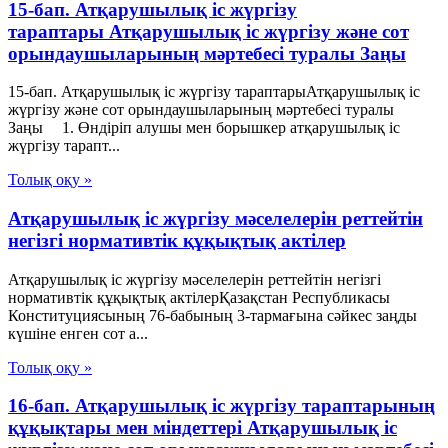
15-бап. Атқарушылық iс жүргiзу
тараптары Атқарушылық iс жүргiзу және сот
орындаушыларының мәртебесi туралы Заңы
15-бап. Атқарушылық iс жүргiзу тараптарыАтқарушылық iс
жүргiзу және сот орындаушыларының мәртебесi туралы
Заңы 1. Өндiрiп алушы мен борышкер атқарушылық iс
жүргiзу тарапт...
Толық оқу »
Атқарушылық іс жүргізу мәселелерін реттейтін
негізгі нормативтік құқықтық актілер
Атқарушылық іс жүргізу мәселелерін реттейтін негізгі
нормативтік құқықтық актілерҚазақстан Республикасы
Конституциясының 76-бабының 3-тармағына сәйкес заңды
күшіне енген сот а...
Толық оқу »
16-бап. Атқарушылық iс жүргiзу тараптарының
құқықтары мен мiндеттерi Атқарушылық iс