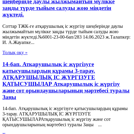
шеңберінде даулы жылжымайтын мүлікке
заңды түрде тыйым салуды жою міндетін
жүктеді.
Соттар ТЖК-ге атқарушылық іс жүргізу шеңберінде даулы
жылжымайтын мүлікке заңды түрде тыйым салуды жою
міндетін жүктеді.№6001-23-00-6ап/283 14.06.2023 ж.Талапкер:
И. А.Жауапке...
Толық оқу »
14-бап. Атқарушылық iс жүргiзуге
қатысушылардың құрамы 3-тарау.
АТҚАРУШЫЛЫҚ IС ЖҮРГIЗУГЕ
ҚАТЫСУШЫЛАР Атқарушылық iс жүргiзу
және сот орындаушыларының мәртебесi туралы
Заңы
14-бап. Атқарушылық iс жүргiзуге қатысушылардың құрамы
3-тарау. АТҚАРУШЫЛЫҚ IС ЖҮРГIЗУГЕ
ҚАТЫСУШЫЛАРАтқарушылық iс жүргiзу және сот
орындаушыларының мәртебесi туралы Заңы ...