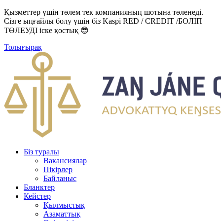
Қызметтер үшін төлем тек компанияның шотына төленеді.
Сізге ыңғайлы болу үшін біз Kaspi RED / CREDIT /БӨЛІП
ТӨЛЕУДІ іске қостық 😎
Толығырақ
Біз туралы
Вакансиялар
Пікірлер
Байланыс
Бланктер
Кейстер
Қылмыстық
Азаматтық