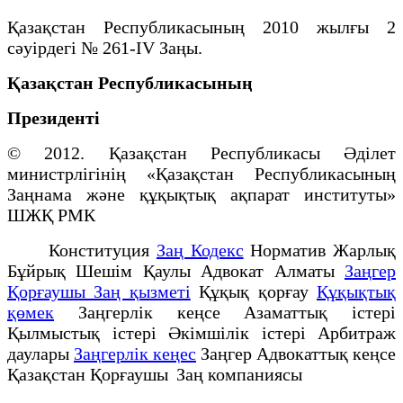
Қазақстан Республикасының 2010 жылғы 2
сәуірдегі № 261-IV Заңы.
Қазақстан Республикасының
Президенті
© 2012. Қазақстан Республикасы Әділет
министрлігінің «Қазақстан Республикасының
Заңнама және құқықтық ақпарат институты»
ШЖҚ РМК
Конституция
Заң Кодекс
Норматив Жарлық
Бұйрық Шешім Қаулы Адвокат Алматы
Заңгер
Қорғаушы Заң қызметі
Құқық қорғау
Құқықтық
қөмек
Заңгерлік кеңсе Азаматтық істері
Қылмыстық істері Әкімшілік істері Арбитраж
даулары
Заңгерлік кеңес
Заңгер Адвокаттық кеңсе
Қазақстан Қорғаушы Заң компаниясы