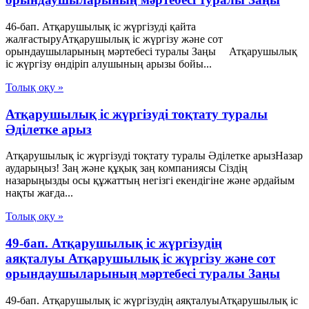
46-бап. Атқарушылық iс жүргiзудi қайта
жалғастыруАтқарушылық iс жүргiзу және сот
орындаушыларының мәртебесi туралы Заңы Атқарушылық
iс жүргiзу өндiрiп алушының арызы бойы...
Толық оқу »
Атқарушылық іс жүргізуді тоқтату туралы
Әділетке арыз
Атқарушылық іс жүргізуді тоқтату туралы Әділетке арызНазар
аударыңыз! Заң және құқық заң компаниясы Сіздің
назарыңызды осы құжаттың негізгі екендігіне және әрдайым
нақты жағда...
Толық оқу »
49-бап. Атқарушылық iс жүргiзудiң
аяқталуы Атқарушылық iс жүргiзу және сот
орындаушыларының мәртебесi туралы Заңы
49-бап. Атқарушылық iс жүргiзудiң аяқталуыАтқарушылық iс