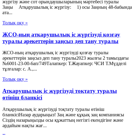
жүргiзу және сот орындаушыларының мәртебесi туралы
Заңы Атқарушылық iс жүргiзу: 1) осы Заңның 48-бабында
ата...
Толық оқу »
ЖСО-ның атқарушылық іс жүргізуді қозғау
туралы әрекеттерін заңсыз деп тану туралы
ЖСО-ның атқарушылық іс жүргізуді қозғау туралы
әрекеттерін заңсыз деп тану туралы2023 жылғы 2 тамыздағы
№6001-23-00-6ап/749Талапкер: Т.Жауапкер: ЧСИ Т.Мүдделі
тұлғалар: с. А.,...
Толық оқу »
Атқарушылық іс жүргізуді тоқтату туралы
өтініш бланкісі
Атқарушылық іс жүргізуді тоқтату туралы өтініш
бланкісіНазар аударыңыз! Заң және құқық заң компаниясы
Сіздің назарыңызды осы құжаттың негізгі екендігіне және
әрдайым нақты жағ...