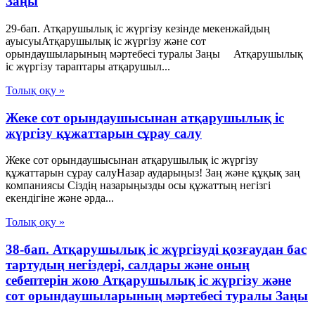
Заңы
29-бап. Атқарушылық іс жүргізу кезінде мекенжайдың
ауысуыАтқарушылық iс жүргiзу және сот
орындаушыларының мәртебесi туралы Заңы Атқарушылық
іс жүргізу тараптары атқарушыл...
Толық оқу »
Жеке сот орындаушысынан атқарушылық іс
жүргізу құжаттарын сұрау салу
Жеке сот орындаушысынан атқарушылық іс жүргізу
құжаттарын сұрау салуНазар аударыңыз! Заң және құқық заң
компаниясы Сіздің назарыңызды осы құжаттың негізгі
екендігіне және әрда...
Толық оқу »
38-бап. Атқарушылық іс жүргізуді қозғаудан бас
тартудың негіздері, салдары және оның
себептерін жою Атқарушылық iс жүргiзу және
сот орындаушыларының мәртебесi туралы Заңы