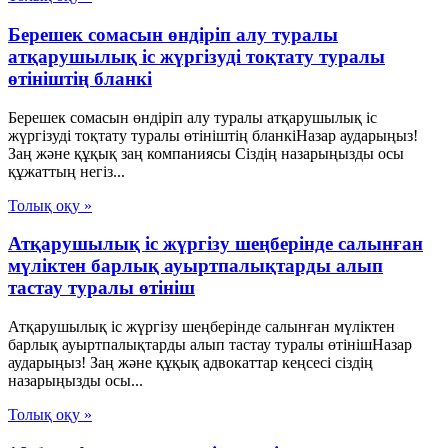
Берешек сомасын өндіріп алу туралы
атқарушылық іс жүргізуді тоқтату туралы
өтініштің бланкі
Берешек сомасын өндіріп алу туралы атқарушылық іс
жүргізуді тоқтату туралы өтініштің бланкіНазар аударыңыз!
Заң және құқық заң компаниясы Сіздің назарыңызды осы
құжаттың негіз...
Толық оқу »
Атқарушылық іс жүргізу шеңберінде салынған
мүліктен барлық ауыртпалықтарды алып
тастау туралы өтініш
Атқарушылық іс жүргізу шеңберінде салынған мүліктен
барлық ауыртпалықтарды алып тастау туралы өтінішНазар
аударыңыз! Заң және құқық адвокаттар кеңсесі сіздің
назарыңызды осы...
Толық оқу »