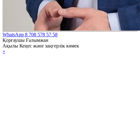
WhatsApp
8 708 578 57 58
Қорғаушы Ғалымжан
Ақылы Кеңес және заңгерлік көмек
×