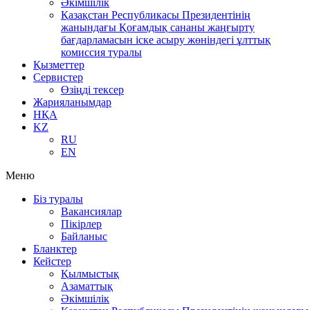
Әкімшілік
Қазақстан Республикасы Президентінің
жанындағы Қоғамдық сананы жаңғырту
бағдарламасын іске асыру жөніндегі ұлттық
комиссия туралы
Қызметтер
Сервистер
Өзіңді тексер
Жарияланымдар
НҚА
KZ
RU
EN
Меню
Біз туралы
Вакансиялар
Пікірлер
Байланыс
Бланктер
Кейстер
Қылмыстық
Азаматтық
Әкімшілік