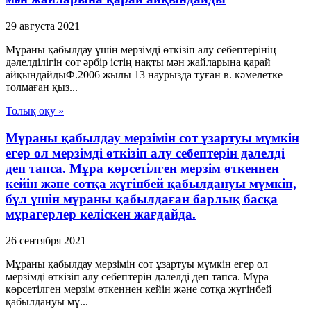
29 августа 2021
Мұраны қабылдау үшін мерзімді өткізіп алу себептерінің
дәлелділігін сот әрбір істің нақты мән жайларына қарай
айқындайдыФ.2006 жылы 13 наурызда туған в. кәмелетке
толмаған қыз...
Толық оқу »
Мұраны қабылдау мерзімін сот ұзартуы мүмкін
егер ол мерзімді өткізіп алу себептерін дәлелді
деп тапса. Мұра көрсетілген мерзім өткеннен
кейін және сотқа жүгінбей қабылдануы мүмкін,
бұл үшін мұраны қабылдаған барлық басқа
мұрагерлер келіскен жағдайда.
26 сентября 2021
Мұраны қабылдау мерзімін сот ұзартуы мүмкін егер ол
мерзімді өткізіп алу себептерін дәлелді деп тапса. Мұра
көрсетілген мерзім өткеннен кейін және сотқа жүгінбей
қабылдануы мү...