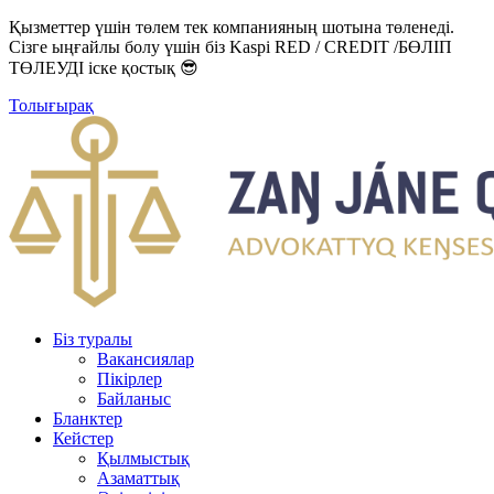
Қызметтер үшін төлем тек компанияның шотына төленеді.
Сізге ыңғайлы болу үшін біз Kaspi RED / CREDIT /БӨЛІП
ТӨЛЕУДІ іске қостық 😎
Толығырақ
Біз туралы
Вакансиялар
Пікірлер
Байланыс
Бланктер
Кейстер
Қылмыстық
Азаматтық