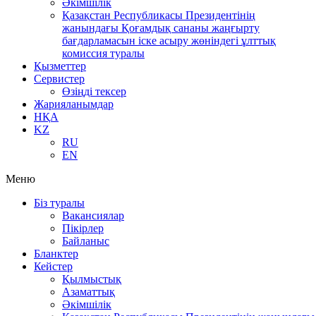
Әкімшілік
Қазақстан Республикасы Президентінің
жанындағы Қоғамдық сананы жаңғырту
бағдарламасын іске асыру жөніндегі ұлттық
комиссия туралы
Қызметтер
Сервистер
Өзіңді тексер
Жарияланымдар
НҚА
KZ
RU
EN
Меню
Біз туралы
Вакансиялар
Пікірлер
Байланыс
Бланктер
Кейстер
Қылмыстық
Азаматтық
Әкімшілік