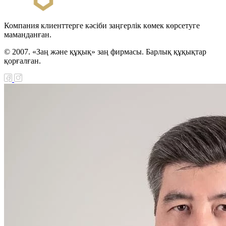
Компания клиенттерге кәсіби заңгерлік көмек көрсетуге
маманданған.
© 2007. «Заң және құқық» заң фирмасы. Барлық құқықтар
қорғалған.