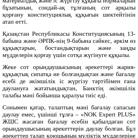
материалдық және іс жүргізу құқығы нормаларын
бұзатынын, сондай-ақ тұлғаның сот арқылы
қорғану конституциялық құқығын шектейтінін
атап өтті.
Қазақстан Республикасы Конституциясының 13-
бабына және ӘРПК-нің 9-бабына сәйкес, әркім өз
құқықтарын, бостандықтарын және заңды
мүдделерін қорғау үшін сотқа жүгінуге құқылы.
Жеке сот орындаушысының әрекеттері жария-
құқықтық сипатқа ие болғандықтан және бағалау
есебі де әкімшілік іс жүргізу тәртібімен ғана
даулануға жататындықтан, Банктің әкімшілік
талабы мәні бойынша қаралуы тиіс еді.
Сонымен қатар, талаптың мәні бағалау сапасын
даулау емес, үшінші тұлға – «NOK Expert PLUS»
ЖШС жасаған бағалау есебін қабылдаған сот
орындаушысының әрекеттерін даулау болған. Бұл
әрекеттер талап қоюшының мүліктік мүдделеріне