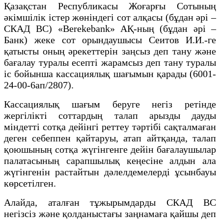
Қазақстан Республикасы Жоғарғы Сотының
әкімшілік істер жөніндегі сот алқасы (бұдан әрі –
СКАД ВС) «Berekebank» АҚ-ның (бұдан әрі –
Банк) жеке сот орындаушысы Сеитов И.И.-ге
қатысты оның әрекеттерін заңсыз деп тану және
бағалау туралы есепті жарамсыз деп тану туралы
іс бойынша кассациялық шағымын қарады (6001-
24-00-6ап/2807).
Кассациялық шағым беруге негіз ретінде
жергілікті соттардың талап арызды дауды
міндетті сотқа дейінгі реттеу тәртібі сақталмаған
деген себеппен қайтаруы, атап айтқанда, талап
қоюшының сотқа жүгінгенге дейін бағалаушылар
палатасының сарапшылық кеңесіне алдын ала
жүгінгенін растайтын дәлелдемелерді ұсынбауы
көрсетілген.
Алайда, аталған тұжырымдарды СКАД ВС
негізсіз және қолданыстағы заңнамаға қайшы деп