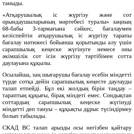
таныды.
«Атқарушылық іс жүргізу және сот
орындаушыларының мәртебесі туралы» заңның
68-бабы 3-тармағына сәйкес, бағалаумен
келіспейтін атқарушылық іс жүргізу тарапы
бағалау нәтижесі бойынша қорытынды алу үшін
сарапшылық кеңеске жүгінуге немесе оны
әкімшілік сот ісін жүргізу тәртібімен сотта
даулауына құқылы.
Осылайша, заң шығарушы бағалау есебін міндетті
түрде сотқа дейін сарапшылық кеңесте даулауды
талап етпейді. Бұл екі жолдың бірін таңдау –
тараптың құқығы, бірақ міндеті емес. Сондықтан
соттардың сарапшылық кеңеске жүгінуді
міндетті деп тануы – құқықты дұрыс түсіндірмеу
болып табылады.
СКАД ВС талап арызды осы негізбен қайтару