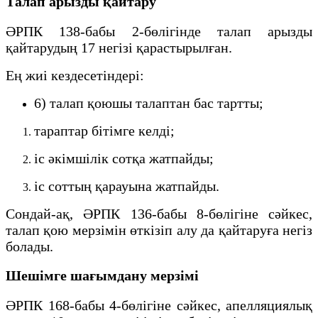
Талап арызды қайтару
ӘРПК 138-бабы 2-бөлігінде талап арызды
қайтарудың 17 негізі қарастырылған.
Ең жиі кездесетіндері:
6) талап қоюшы талаптан бас тартты;
тараптар бітімге келді;
іс әкімшілік сотқа жатпайды;
іс соттың қарауына жатпайды.
Сондай-ақ, ӘРПК 136-бабы 8-бөлігіне сәйкес,
талап қою мерзімін өткізіп алу да қайтаруға негіз
болады.
Шешімге шағымдану мерзімі
ӘРПК 168-бабы 4-бөлігіне сәйкес, апелляциялық