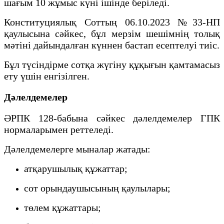
шағым 10 жұмыс күні ішінде беріледі.
Конституциялық Соттың 06.10.2023 №33-НП
қаулысына сәйкес, бұл мерзім шешімнің толық
мәтіні дайындалған күннен бастап есептелуі тиіс.
Бұл түсіндірме сотқа жүгіну құқығын қамтамасыз
ету үшін енгізілген.
Дәлелдемелер
ӘРПК 128-бабына сәйкес дәлелдемелер ГПК
нормаларымен реттеледі.
Дәлелдемелерге мыналар жатады:
атқарушылық құжаттар;
сот орындаушысының қаулылары;
төлем құжаттары;