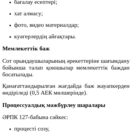
бағалау есептері;
хат алмасу;
фото, видео материалдар;
куәгерлердің айғақтары.
Мемлекеттік баж
Сот орындаушыларының әрекеттеріне шағымдану
бойынша талап қоюшылар мемлекеттік баждан
босатылады.
Қанағаттандырылған жағдайда баж жауапкерден
өндіріледі (0,5 АЕК мөлшерінде).
Процессуалдық мәжбүрлеу шаралары
ӘРПК 127-бабына сәйкес:
процесті созу,