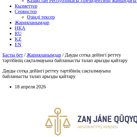
Қазақстан Республикасы Президентінің жанындағы 
Қызметтер
Сервистер
Өзіңді тексер
Жарияланымдар
НҚА
RU
KZ
EN
Басты бет
/
Жарияланымдар
/
Дауды сотқа дейінгі реттеу
тәртібінің сақталмауына байланысты талап арызды қайтару
Дауды сотқа дейінгі реттеу тәртібінің сақталмауына
байланысты талап арызды қайтару
18 апреля 2026