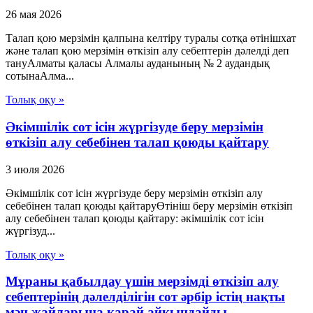
26 мая 2026
Талап қою мерзімін қалпына келтіру туралы сотқа өтінішхат
және талап қою мерзімін өткізіп алу себептерін дәлелді деп
тануАлматы қаласы Алмалы ауданының № 2 аудандық
сотынаАлма...
Толық оқу »
Әкімшілік сот ісін жүргізуде беру мерзімін
өткізіп алу себебінен талап қоюды қайтару
3 июля 2026
Әкімшілік сот ісін жүргізуде беру мерзімін өткізіп алу
себебінен талап қоюды қайтаруӨтініш беру мерзімін өткізіп
алу себебінен талап қоюды қайтару: әкімшілік сот ісін
жүргізуд...
Толық оқу »
Мұраны қабылдау үшін мерзімді өткізіп алу
себептерінің дәлелділігін сот әрбір істің нақты
мән жайларына қарай айқындайды