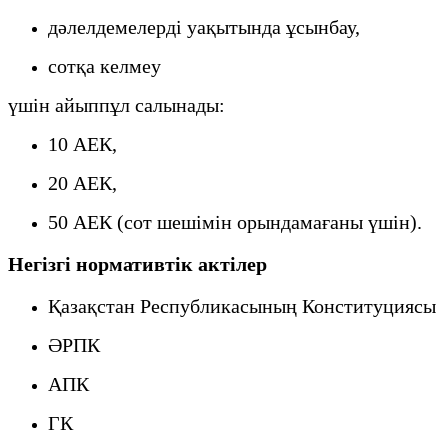
дәлелдемелерді уақытында ұсынбау,
сотқа келмеу
үшін айыппұл салынады:
10 АЕК,
20 АЕК,
50 АЕК (сот шешімін орындамағаны үшін).
Негізгі нормативтік актілер
Қазақстан Республикасының Конституциясы
ӘРПК
АПК
ГК