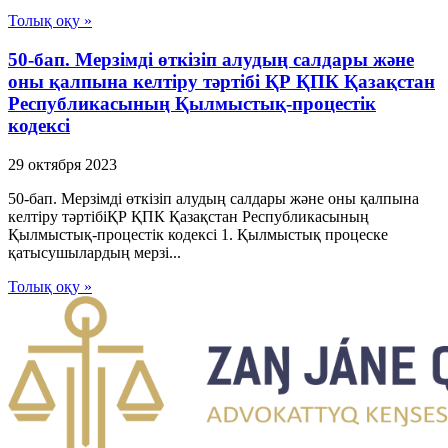
Толық оқу »
50-бап. Мерзiмдi өткiзiп алудың салдары және
оны қалпына келтiру тәртiбi ҚР ҚПК Қазақстан
Республикасының Қылмыстық-процестік
кодексi
29 октября 2023
50-бап. Мерзiмдi өткiзiп алудың салдары және оны қалпына
келтiру тәртiбiҚР ҚПК Қазақстан Республикасының
Қылмыстық-процестік кодексi 1. Қылмыстық процеске
қатысушылардың мерзi...
Толық оқу »