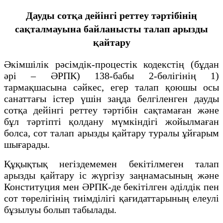
Дауды сотқа дейінгі реттеу тәртібінің
сақталмауына байланысты талап арызды
қайтару
Әкімшілік рәсімдік-процестік кодекстің (бұдан
әрі – ӘРПК) 138-бабы 2-бөлігінің 1)
тармақшасына сәйкес, егер талап қоюшы осы
санаттағы істер үшін заңда белгіленген дауды
сотқа дейінгі реттеу тәртібін сақтамаған және
бұл тәртіпті қолдану мүмкіндігі жойылмаған
болса, сот талап арызды қайтару туралы ұйғарым
шығарады.
Құқықтық негіздемемен бекітілмеген талап
арызды қайтару іс жүргізу заңнамасының және
Конституция мен ӘРПК-де бекітілген әділдік пен
сот төрелігінің тиімділігі қағидаттарының елеулі
бұзылуы болып табылады.