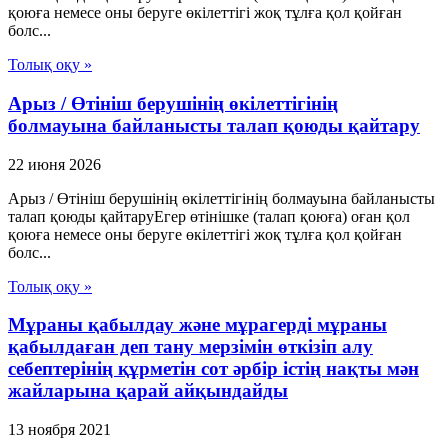
қоюға немесе оны беруге өкілеттігі жоқ тұлға қол қойған
болс...
Толық оқу »
Арыз / Өтініш берушінің өкілеттігінің
болмауына байланысты талап қоюды қайтару
22 июня 2026
Арыз / Өтініш берушінің өкілеттігінің болмауына байланысты
талап қоюды қайтаруЕгер өтінішке (талап қоюға) оған қол
қоюға немесе оны беруге өкілеттігі жоқ тұлға қол қойған
болс...
Толық оқу »
Мұраны қабылдау және мұрагерді мұраны
қабылдаған деп тану мерзімін өткізіп алу
себептерінің құрметін сот әрбір істің нақты мән
жайларына қарай айқындайды
13 ноября 2021