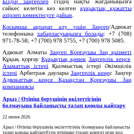
Біздің заңгерлер
сіздің нақты жағдайыңызға
сәйкес келетін кез келген
құқықтық құжатты
әзірлеп көмектесуге дайын
.
Қосымша ақпарат алу үшін Заңгер
/Адвокат
телефонына
хабарласуыңызға болады
: +7 (708)
971-78-58; +7 (700) 978 5755, +7 (700) 978 5085.
Адвокат Алматы
Заңгер Қорғаушы Заң қызметі
Құқық қорғау
Құқықтық қөмек
Заңгерлік кеңсе
Азаматтық істері
Қылмыстық істері Әкімшілік
істері
Арбитраж даулары
Заңгерлік кеңе
с Заңгер
Адвокаттық кеңсе Қазақстан Қорғаушы Заң
компаниясы
Арыз / Өтініш берушінің өкілеттігінің
болмауына байланысты талап қоюды қайтару
22 июня 2026
Арыз / Өтініш берушінің өкілеттігінің болмауына байланысты
талап қоюды қайтаруЕгер өтінішке (талап қоюға) оған қол