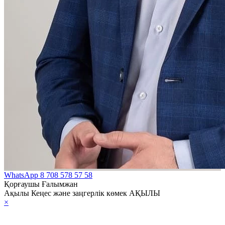
WhatsApp
8 708 578 57 58
Қорғаушы Ғалымжан
Ақылы Кеңес және заңгерлік көмек АҚЫЛЫ
×