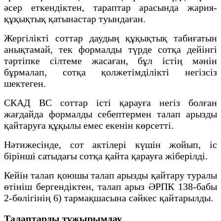
әсер еткендіктен, тараптар арасында жария-
құқықтық қатынастар туындаған.
Жергілікті соттар даудың құқықтық табиғатын
анықтамай, тек формалды түрде сотқа дейінгі
тәртіпке сілтеме жасаған, бұл істің мәнін
бұрмалап, сотқа қолжетімділікті негізсіз
шектеген.
СКАД ВС соттар істі қарауға негіз болған
жағдайда формалды себептермен талап арызды
қайтаруға құқылы емес екенін көрсетті.
Нәтижесінде, сот актілері күшін жойып, іс
бірінші сатыдағы сотқа қайта қарауға жіберілді.
Кейін талап қоюшы талап арызды қайтару туралы
өтініш бергендіктен, талап арыз ӘРПК 138-бабы
2-бөлігінің 6) тармақшасына сәйкес қайтарылды.
Талаптарды тұжырымдау