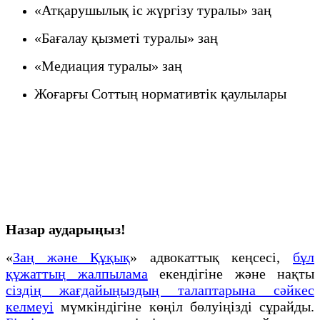
«Атқарушылық іс жүргізу туралы» заң
«Бағалау қызметі туралы» заң
«Медиация туралы» заң
Жоғарғы Соттың нормативтік қаулылары
Назар аударыңыз!
«
Заң және Құқық
» адвокаттық кеңсесі,
бұл
құжаттың жалпылама
екендігіне және нақты
сіздің жағдайыңыздың талаптарына сәйкес
келмеуі
мүмкіндігіне көңіл бөлуіңізді сұрайды.