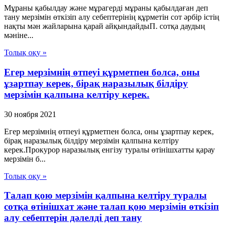
Мұраны қабылдау және мұрагерді мұраны қабылдаған деп
тану мерзімін өткізіп алу себептерінің құрметін сот әрбір істің
нақты мән жайларына қарай айқындайдыП. сотқа даудың
мәніне...
Толық оқу »
Егер мерзімнің өтпеуі құрметпен болса, оны
ұзартпау керек, бірақ наразылық білдіру
мерзімін қалпына келтіру керек.
30 ноября 2021
Егер мерзімнің өтпеуі құрметпен болса, оны ұзартпау керек,
бірақ наразылық білдіру мерзімін қалпына келтіру
керек.Прокурор наразылық енгізу туралы өтінішхатты қарау
мерзімін б...
Толық оқу »
Талап қою мерзімін қалпына келтіру туралы
сотқа өтінішхат және талап қою мерзімін өткізіп
алу себептерін дәлелді деп тану