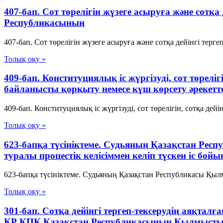
407-бап. Сот төрелiгiн жүзеге асыруға және сотқ
Республикасының
407-бап. Сот төрелiгiн жүзеге асыруға және сотқа дейінгі терг
Толық оқу »
409-бап. Конституциялық іс жүргізуді, сот төреліг
байланысты қорқыту немесе күш көрсету әрекет
409-бап. Конституциялық іс жүргізуді, сот төрелігін, сотқа де
Толық оқу »
623-бапқа түсініктеме. Судьяның Қазақстан Респу
туралы процестік келісіммен келіп түскен іс бо
623-бапқа түсініктеме. Судьяның Қазақстан Республикасы Қылмыс
Толық оқу »
301-бап. Сотқа дейінгі тергеп-тексерудің аяқталғ
ҚР ҚПК Қазақстан Республикасының Қылмыстық-