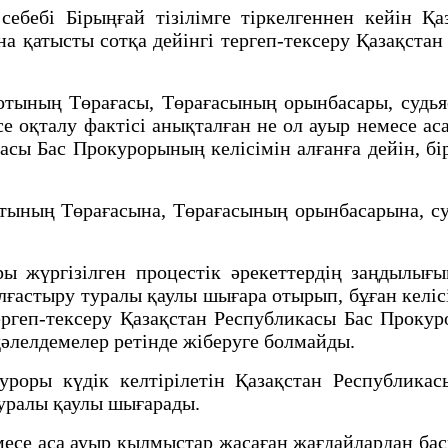
бебі Бірыңғай тізілімге тіркелгеннен кейін Қ
а қатысты сотқа дейінгі тергеп-тексеру Қазақста
ның Төрағасы, Төрағасының орынбасары, судьяс
е оқталу фактісі анықталған не ол ауыр немесе ас
асы Бас Прокурорының келісімін алғанға дейін, бір
ың Төрағасына, Төрағасының орынбасарына, судь
гізілген процестік әрекеттердің заңдылығын 
лғастыру туралы қаулы шығара отырып, бұған келісі
тергеп-тексеру Қазақстан Республикасы Бас Прокур
әлелдемелер ретінде жіберуге болмайды.
ы күдік келтірілетін Қазақстан Республикасы
туралы қаулы шығарады.
е аса ауыр қылмыстар жасаған жағдайлардан бас