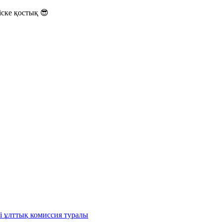
ске қостық 😎
і ұлттық комиссия туралы