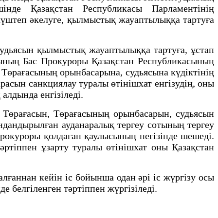
шiнде Қазақстан Республикасы Парламентiнiң
, күштеп әкелуге, қылмыстық жауаптылыққа тартуға
дьясын қылмыстық жауаптылыққа тартуға, ұстап
касының Бас Прокуроры Қазақстан Республикасының
 Төрағасының орынбасарына, судьясына күдіктінің
арасын санкциялау туралы өтінішхат енгізудің, оны
 алдында енгізіледі.
Төрағасын, Төрағасының орынбасарын, судьясын
андандырылған ауданаралық тергеу сотының тергеу
Прокуроры қолдаған қаулысының негізінде шешеді.
тәртіппен ұзарту туралы өтінішхат оны Қазақстан
аннан кейін iс бойынша одан әрі iс жүргiзу осы
е белгiленген тәртiппен жүргiзiледi.