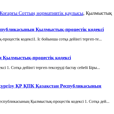
Жоғарғы Соттың нормативтік қаулысы
, Қылмыстық
 Республикасының Қылмыстық-процестік кодексi
роцестік кодексi1. Іс бойынша сотқа дейінгі тергеп-те...
ың Қылмыстық-процестік кодексi
1. Сотқа дейінгі тергеп-тексеруді бастау себебі Біры...
у жүргiзу ҚР ҚПК Қазақстан Республикасының
Республикасының Қылмыстық-процестік кодексi 1. Сотқа дей...