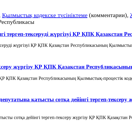
,
Қылмыстық кодекске түсініктеме
(комментарии),
Республикасы
йінгі тергеп-тексеруді жүргізуі ҚР ҚПК Қазақстан
ексеруді жүргізуі ҚР ҚПК Қазақстан Республикасының Қылмыстық-п
-тексеру жүргізу ҚР ҚПК Қазақстан Республикасын
 ҚР ҚПК Қазақстан Республикасының Қылмыстық-процестік кодексi 
 депутатына қатысты сотқа дейінгі тергеп-тексер
тысты сотқа дейінгі тергеп-тексеру жүргiзу ҚР ҚПК Қазақстан 