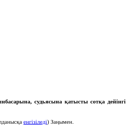
нбасарына, судьясына қатысты сотқа дейінгі
олданысқа
енгізіледі
) Заңымен.