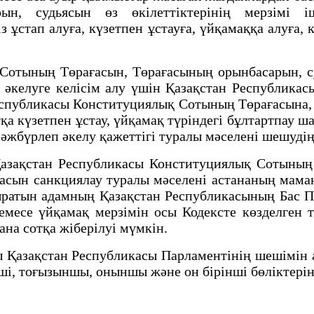
н, судьясын өз өкiлеттiктерiнiң мерзiмi i
 ұстап алуға, күзетпен ұстауға, үйқамаққа алуға
тының Төрағасын, Төрағасының орынбасарын, су
еп әкелуге келiсiм алу үшiн Қазақстан Республи
еспубликасы Конституциялық Сотының Төрағасына,
қа күзетпен ұстау, үйқамақ түріндегі бұлтартпау ш
мәжбүрлеп әкелу қажеттігі туралы мәселені шешудің
ақстан Республикасы Конституциялық Сотының 
арасын санкциялау туралы мәселені астананың мам
асыратын адамның Қазақстан Республикасының Бас 
емесе үйқамақ мерзімін осы Кодексте көзделген 
на сотқа жіберілуі мүмкін.
зақстан Республикасы Парламентiнiң шешiмiн алғ
шi, тоғызыншы, оныншы және он бірінші бөлiктерiнд