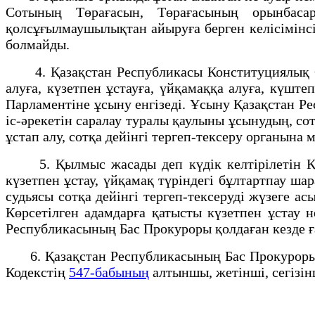
Сотының Төрағасын, Төрағасының орынбасары
қолсұғылмаушылықтан айыруға берген келiсiмiнсiз
болмайды.
4. Қазақстан Республикасы Конституциялық Со
алуға, күзетпен ұстауға, үйқамаққа алуға, күшт
Парламентiне ұсыну енгiзедi. Ұсыну Қазақстан Р
іс-әрекетін саралау туралы қаулыны ұсынудың, сот
ұстап алу, сотқа дейінгі тергеп-тексеру органына 
5. Қылмыс жасады деп күдік келтірілетін Қаз
күзетпен ұстау, үйқамақ түріндегі бұлтартпау ш
судьясы сотқа дейінгі тергеп-тексеруді жүзеге 
Көрсетілген адамдарға қатысты күзетпен ұстау н
Республикасының Бас Прокуроры қолдаған кезде ға
6. Қазақстан Республикасының Бас Прокуроры Қа
Кодекстiң
547-бабының
алтыншы, жетiншi, сегiзiн