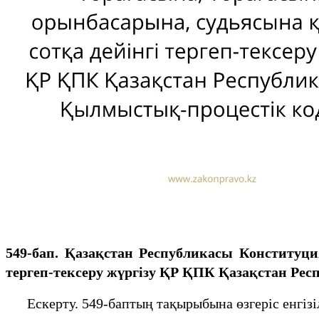
549-бап. Қазақстан Республикасы Конституц
тергеп-тексеру жүргiзу ҚР ҚПК Қазақстан Ре
Ескерту. 549-баптың тақырыбына өзгеріс енгізіл