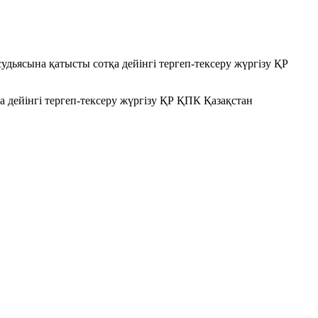
ьясына қатысты сотқа дейінгі тергеп-тексеру жүргiзу ҚР
дейінгі тергеп-тексеру жүргiзу ҚР ҚПК Қазақстан