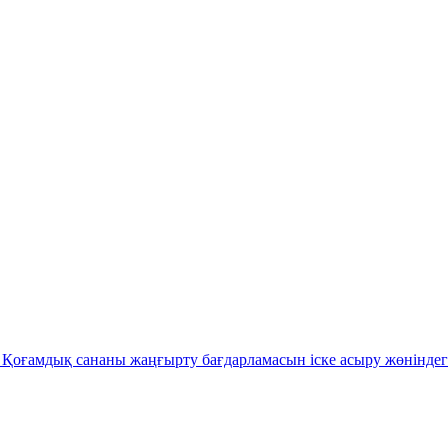
Қоғамдық сананы жаңғырту бағдарламасын іске асыру жөніндег