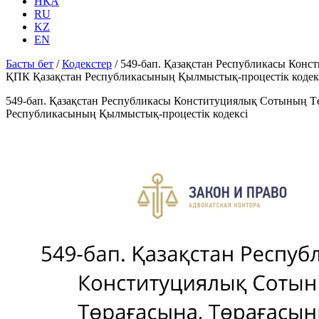
НҚА
RU
KZ
EN
Басты бет
/
Кодекстер
/
549-бап. Қазақстан Республикасы Конс
ҚПК Қазақстан Республикасының Қылмыстық-процестік кодек
549-бап. Қазақстан Республикасы Конституциялық Сотының Төр
Республикасының Қылмыстық-процестік кодексi