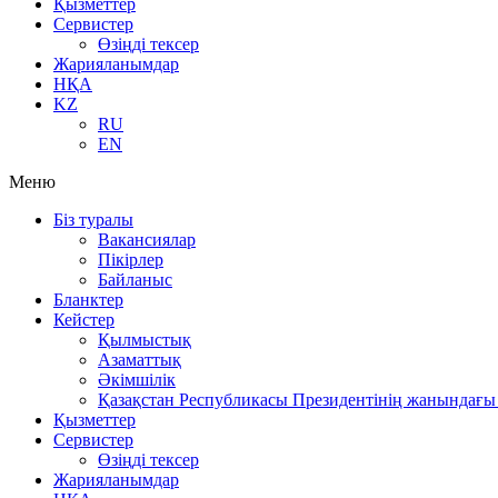
Қызметтер
Сервистер
Өзіңді тексер
Жарияланымдар
НҚА
KZ
RU
EN
Меню
Біз туралы
Вакансиялар
Пікірлер
Байланыс
Бланктер
Кейстер
Қылмыстық
Азаматтық
Әкімшілік
Қазақстан Республикасы Президентінің жанындағы 
Қызметтер
Сервистер
Өзіңді тексер
Жарияланымдар