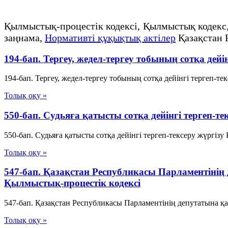
Қылмыстық-процестік кодексi, Қылмыстық кодекс
заңнама,
Нормативті құқықтық актілер
Қазақстан 
194-бап. Тергеу, жедел-тергеу тобының сотқа де
194-бап. Тергеу, жедел-тергеу тобының сотқа дейінгі тергеп-т
Толық оқу »
550-бап. Судьяға қатысты сотқа дейінгі тергеп
550-бап. Судьяға қатысты сотқа дейінгі тергеп-тексеру жүргізу
Толық оқу »
547-бап. Қазақстан Республикасы Парламентiнiң
Қылмыстық-процестік кодексi
547-бап. Қазақстан Республикасы Парламентiнiң депутатына қа
Толық оқу »