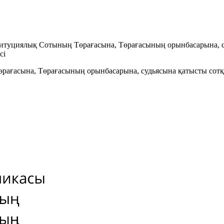
титуциялық Сотының Төрағасына, Төрағасының орынбасарына, суд
сi
ағасына, Төрағасының орынбасарына, судьясына қатысты сотқа 