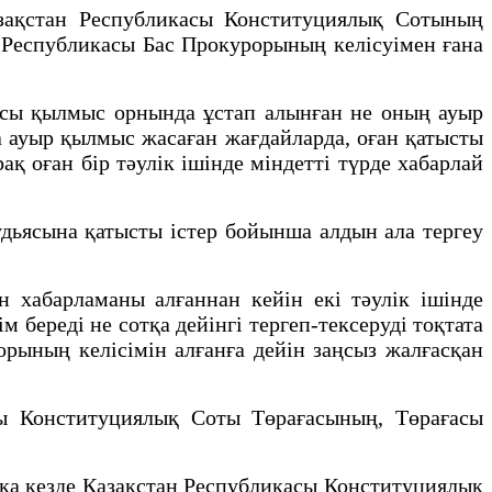
азақстан Республикасы Конституциялық Сотының
н Республикасы Бас Прокурорының келісуімен ғана
ы қылмыс орнында ұстап алынған не оның ауыр
а ауыр қылмыс жасаған жағдайларда, оған қатысты
ақ оған бір тәулік ішінде міндетті түрде хабарлай
ясына қатысты істер бойынша алдын ала тергеу
хабарламаны алғаннан кейін екі тәулік ішінде
м береді не сотқа дейінгі тергеп-тексеруді тоқтата
орының келісімін алғанға дейін заңсыз жалғасқан
 Конституциялық Соты Төрағасының, Төрағасы
қа кезде Қазақстан Республикасы Конституциялық