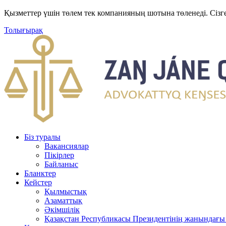
Қызметтер үшін төлем тек компанияның шотына төленеді. Сізг
Толығырақ
Біз туралы
Вакансиялар
Пікірлер
Байланыс
Бланктер
Кейстер
Қылмыстық
Азаматтық
Әкімшілік
Қазақстан Республикасы Президентінің жанындағы 