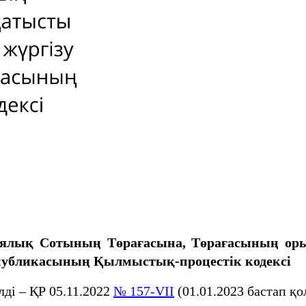
иялық Сотының Төрағасына, Төрағасының оры
спубликасының Қылмыстық-процестік кодексi
ді – ҚР 05.11.2022
№ 157-VII
(01.01.2023 бастап қ