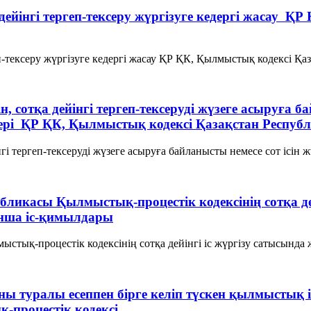
а дейінгі тергеп-тексеру жүргiзуге кедергi жасау 
еп-тексеру жүргiзуге кедергi жасау ҚР ҚК, Қылмыстық кодексi Қа
ін, сотқа дейінгі тергеп-тексерудi жүзеге асыруға 
терi ҚР ҚК, Қылмыстық кодексi Қазақстан Респу
йінгі тергеп-тексерудi жүзеге асыруға байланысты немесе сот ісі
бликасы Қылмыстық-процестік кодексінің сотқа дей
йынша іс-қимылдары
тық-процестік кодексінің сотқа дейінгі іс жүргізу сатысында жа
аны туралы есеппен бірге келіп түскен қылмыстық і
процестік кодексi