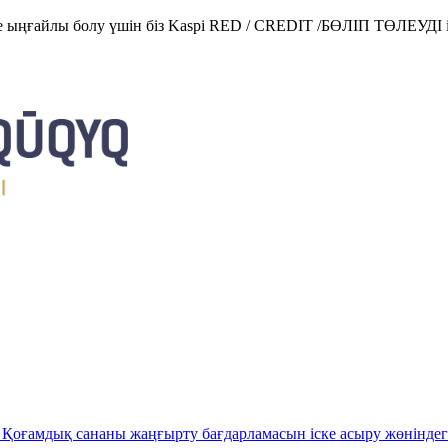
е ыңғайлы болу үшін біз Kaspi RED / CREDIT /БӨЛІП ТӨЛЕУДІ і
Қоғамдық сананы жаңғырту бағдарламасын іске асыру жөніндег