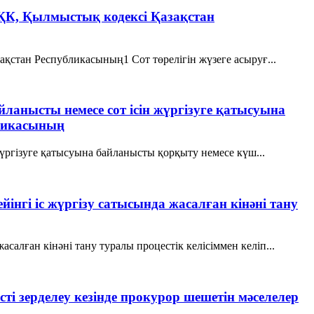
ҚР ҚК, Қылмыстық кодексi Қазақстан
зақстан Республикасының1 Сот төрелiгiн жүзеге асыруғ...
байланысты немесе сот ісін жүргізуге қатысуына
бликасының
н жүргізуге қатысуына байланысты қорқыту немесе күш...
інгі іс жүргізу сатысында жасалған кінәні тану
салған кінәні тану туралы процестік келісіммен келіп...
сті зерделеу кезінде прокурор шешетін мәселелер