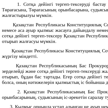
1. Сотқа дейінгі тергеп-тексеруді бастау се
Төрағасына, Төрағасының орынбасарына, судьясын
жалғастырылуы мүмкін.
Қазақстан Республикасы Конституциялық Соты
немесе аса ауыр қылмыс жасауға дайындалу немес
сотқа дейінгі тергеп-тексеру Қазақстан Республик
отырып жалғасуы мүмкін.
Қазақстан Республикасы Конституциялық Сотын
жүргізу міндетті.
Қазақстан Республикасының Бас Прокуроры жүр
зерделейді және сотқа дейінгі тергеп-тексеруді жа
отырып, бұдан бас тартады. Егер сотқа дейінгі 
болса, оның нәтижелерін қылмыстық іс бойынша д
2. Қазақстан Республикасының Бас Прокурор
орынбасарының, судьясының іс-әрекетін саралау 
3. Қылмыс орнында ұстап алынған не ауыр немес