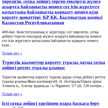
төрелігін, сотқа дейінгі тергеп-тексерудi жүзеге
асыруға байланысты немесе сот ісін жүргізуге
қатысуына байланысты қорқыту немесе күш
көрсету әрекеттерi ҚР ҚК, Қылмыстық кодексi
Қазақстан Республикасының
409-бап. Конституциялық іс жүргізуді, сот төрелігін, сотқа
дейінгі тергеп-тексерудi жүзеге асыруға байланысты немесе
сот ісін жүргізуге қатысуына байланысты қорқыту немесе
күш...
Толық оқу »
Туристік қызметтер көрсету туралы дауды сотқа
дейінгі реттеу туралы ұсыныс
Туристік қызметтер көрсету туралы дауды сотқа дейінгі реттеу
туралы ұсынысЖеке кәсіпкергеН. Ә. ӘсетқызыТіркеу орны:
Алматы қ., Алатау ауданы,ш / а. Нұркент, 5/7 үй, 128 пәтерн...
Толық оқу »
Істі сотқа дейінгі тәртіппен өзара басқаға беру