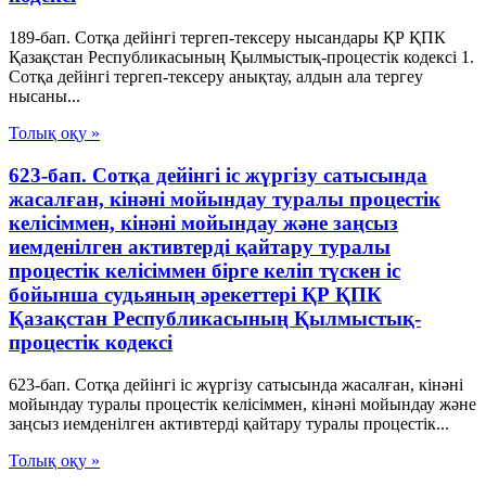
189-бап. Сотқа дейінгі тергеп-тексеру нысандары ҚР ҚПК
Қазақстан Республикасының Қылмыстық-процестік кодексi 1.
Сотқа дейінгі тергеп-тексеру анықтау, алдын ала тергеу
нысаны...
Толық оқу »
623-бап. Сотқа дейінгі іс жүргізу сатысында
жасалған, кінәні мойындау туралы процестік
келісіммен, кінәні мойындау және заңсыз
иемденілген активтерді қайтару туралы
процестік келісіммен бірге келіп түскен іс
бойынша судьяның әрекеттері ҚР ҚПК
Қазақстан Республикасының Қылмыстық-
процестік кодексi
623-бап. Сотқа дейінгі іс жүргізу сатысында жасалған, кінәні
мойындау туралы процестік келісіммен, кінәні мойындау және
заңсыз иемденілген активтерді қайтару туралы процестік...
Толық оқу »