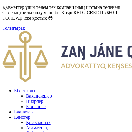
Қызметтер үшін төлем тек компанияның шотына төленеді.
Сізге ыңғайлы болу үшін біз Kaspi RED / CREDIT /БӨЛІП
ТӨЛЕУДІ іске қостық 😎
Толығырақ
Біз туралы
Вакансиялар
Пікірлер
Байланыс
Бланктер
Кейстер
Қылмыстық
Азаматтық