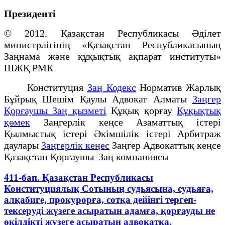
Президенті
© 2012. Қазақстан Республикасы Әділет
министрлігінің «Қазақстан Республикасының
Заңнама және құқықтық ақпарат институты»
ШЖҚ РМК
Конституция
Заң Кодекс
Норматив Жарлық
Бұйрық Шешім Қаулы Адвокат Алматы
Заңгер
Қорғаушы Заң қызметі
Құқық қорғау
Құқықтық
қөмек
Заңгерлік кеңсе Азаматтық істері
Қылмыстық істері Әкімшілік істері Арбитраж
даулары
Заңгерлік кеңес
Заңгер Адвокаттық кеңсе
Қазақстан Қорғаушы Заң компаниясы
411-бап. Қазақстан Республикасы
Конституциялық Сотының судьясына, судьяға,
алқабиге, прокурорға, сотқа дейінгі тергеп-
тексеруді жүзеге асыратын адамға, қорғауды не
өкілдікті жүзеге асыратын адвокатқа,