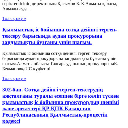
серіктестігінің директорынаҚасымов Б. К.Алматы қаласы,
Алмалы ауда...
Толық оқу »
Қылмыстық іс бойынша сотқа дейінгі тергеп-
тексеру барысында аудан прокурорына
заңдылықты бұзғаны үшін шағым.
Қылмыстық іс бойынша сотқа дейінгі тергеп-тексеру
барысында аудан прокурорына заңдылықты бұзғаны үшін
шағым.Алматы облысы Талғар ауданының прокурорынаЕ.
БекмановқаUC күдіктіні...
Толық оқу »
302-бап. Сотқа дейінгі тергеп-тексерудің
аяқталғаны туралы есеппен бірге келіп түскен
қылмыстық іс бойынша прокурордың шешімі
және әрекеттері ҚР ҚПК Қазақстан
Республикасының Қылмыстық-процестік
кодексi