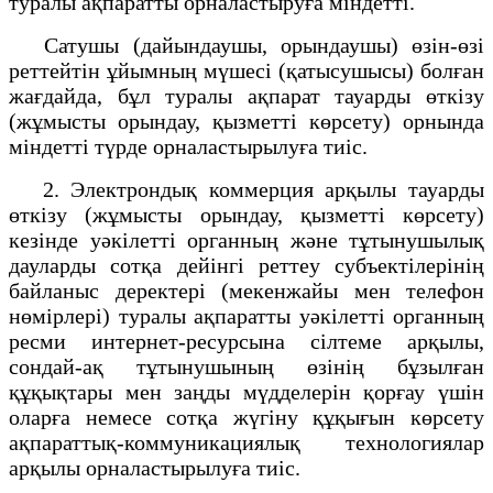
туралы ақпаратты орналастыруға міндетті.
Сатушы (дайындаушы, орындаушы) өзін-өзі
реттейтін ұйымның мүшесі (қатысушысы) болған
жағдайда, бұл туралы ақпарат тауарды өткізу
(жұмысты орындау, қызметті көрсету) орнында
міндетті түрде орналастырылуға тиіс.
2. Электрондық коммерция арқылы тауарды
өткізу (жұмысты орындау, қызметті көрсету)
кезінде уәкілетті органның және тұтынушылық
дауларды сотқа дейінгі реттеу субъектілерінің
байланыс деректері (мекенжайы мен телефон
нөмірлері) туралы ақпаратты уәкілетті органның
ресми интернет-ресурсына сілтеме арқылы,
сондай-ақ тұтынушының өзінің бұзылған
құқықтары мен заңды мүдделерін қорғау үшін
оларға немесе сотқа жүгіну құқығын көрсету
ақпараттық-коммуникациялық технологиялар
арқылы орналастырылуға тиіс.