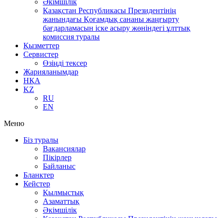
Әкімшілік
Қазақстан Республикасы Президентінің
жанындағы Қоғамдық сананы жаңғырту
бағдарламасын іске асыру жөніндегі ұлттық
комиссия туралы
Қызметтер
Сервистер
Өзіңді тексер
Жарияланымдар
НҚА
KZ
RU
EN
Меню
Біз туралы
Вакансиялар
Пікірлер
Байланыс
Бланктер
Кейстер
Қылмыстық
Азаматтық
Әкімшілік