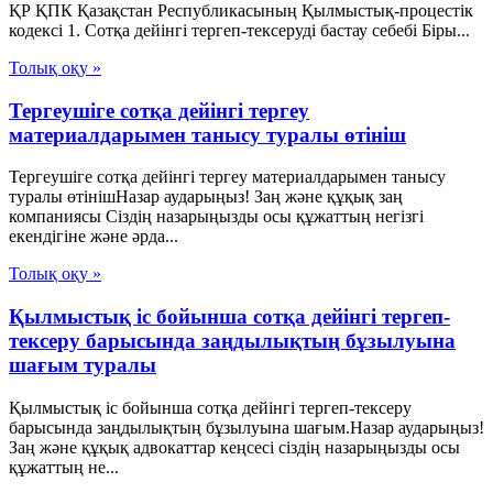
ҚР ҚПК Қазақстан Республикасының Қылмыстық-процестік
кодексi 1. Сотқа дейінгі тергеп-тексеруді бастау себебі Біры...
Толық оқу »
Тергеушіге сотқа дейінгі тергеу
материалдарымен танысу туралы өтініш
Тергеушіге сотқа дейінгі тергеу материалдарымен танысу
туралы өтінішНазар аударыңыз! Заң және құқық заң
компаниясы Сіздің назарыңызды осы құжаттың негізгі
екендігіне және әрда...
Толық оқу »
Қылмыстық іс бойынша сотқа дейінгі тергеп-
тексеру барысында заңдылықтың бұзылуына
шағым туралы
Қылмыстық іс бойынша сотқа дейінгі тергеп-тексеру
барысында заңдылықтың бұзылуына шағым.Назар аударыңыз!
Заң және құқық адвокаттар кеңсесі сіздің назарыңызды осы
құжаттың не...