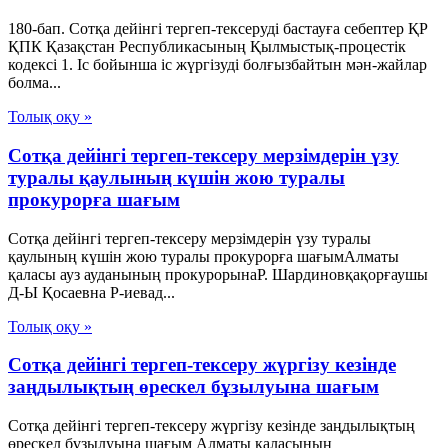
180-бап. Сотқа дейінгі тергеп-тексеруді бастауға себептер ҚР
ҚПК Қазақстан Республикасының Қылмыстық-процестік
кодексi 1. Іс бойынша іс жүргізуді болғызбайтын мән-жайлар
болма...
Толық оқу »
Сотқа дейінгі тергеп-тексеру мерзімдерін үзу
туралы қаулының күшін жою туралы
прокурорға шағым
Сотқа дейінгі тергеп-тексеру мерзімдерін үзу туралы
қаулының күшін жою туралы прокурорға шағымАлматы
қаласы ауз ауданының прокурорынаР. Шардиновқақорғаушы
Д-Ы Қосаевна Р-иевад...
Толық оқу »
Сотқа дейінгі тергеп-тексеру жүргізу кезінде
заңдылықтың өрескел бұзылуына шағым
Сотқа дейінгі тергеп-тексеру жүргізу кезінде заңдылықтың
өрескел бұзылуына шағым Алматы қаласының