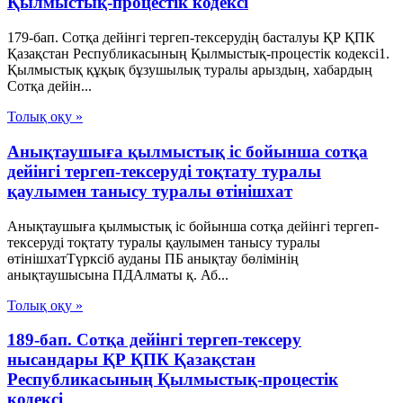
Қылмыстық-процестік кодексi
179-бап. Сотқа дейінгі тергеп-тексерудің басталуы ҚР ҚПК
Қазақстан Республикасының Қылмыстық-процестік кодексi1.
Қылмыстық құқық бұзушылық туралы арыздың, хабардың
Сотқа дейін...
Толық оқу »
Анықтаушыға қылмыстық іс бойынша сотқа
дейінгі тергеп-тексеруді тоқтату туралы
қаулымен танысу туралы өтінішхат
Анықтаушыға қылмыстық іс бойынша сотқа дейінгі тергеп-
тексеруді тоқтату туралы қаулымен танысу туралы
өтінішхатТүрксіб ауданы ПБ анықтау бөлімінің
анықтаушысына ПДАлматы қ. Аб...
Толық оқу »
189-бап. Сотқа дейінгі тергеп-тексеру
нысандары ҚР ҚПК Қазақстан
Республикасының Қылмыстық-процестік
кодексi