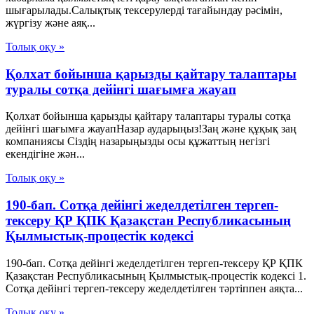
шығарылады.Салықтық тексерулерді тағайындау рәсімін,
жүргізу және аяқ...
Толық оқу »
Қолхат бойынша қарызды қайтару талаптары
туралы сотқа дейінгі шағымға жауап
Қолхат бойынша қарызды қайтару талаптары туралы сотқа
дейінгі шағымға жауапНазар аударыңыз!Заң және құқық заң
компаниясы Сіздің назарыңызды осы құжаттың негізгі
екендігіне жән...
Толық оқу »
190-бап. Сотқа дейінгі жеделдетілген тергеп-
тексеру ҚР ҚПК Қазақстан Республикасының
Қылмыстық-процестік кодексi
190-бап. Сотқа дейінгі жеделдетілген тергеп-тексеру ҚР ҚПК
Қазақстан Республикасының Қылмыстық-процестік кодексi 1.
Сотқа дейінгі тергеп-тексеру жеделдетілген тәртіппен аяқта...
Толық оқу »