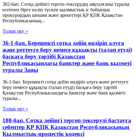
302-бап. Сотқа дейінгі тергеп-тексерудің аяқталғаны туралы
есеппен бірге келіп түскен қылмыстық іс бойынша
прокурордың шешімі және әрекеттері ҚР ҚПК Қазақстан
Республикасының...
Толық оқу »
36-1-бап. Берешекті сотқа дейін өндіріп алуға
және реттеуге беру немесе құқықты (талап етуді)
басқаға беру тәртібі Қазақстан
Республикасындағы банктер және банк қызметі
туралы Заңы
36-1-бап. Берешекті сотқа дейін өндіріп алуға және реттеуге
беру немесе құқықты (талап етуді) басқаға беру тәртібі
Қазақстан Республикасындағы банктер және банк қызметі
туралы...
Толық оқу »
180-бап. Сотқа дейінгі тергеп-тексеруді бастауға
себептер ҚР ҚПК Қазақстан Республикасының
Қылмыстық-процестік кодексi