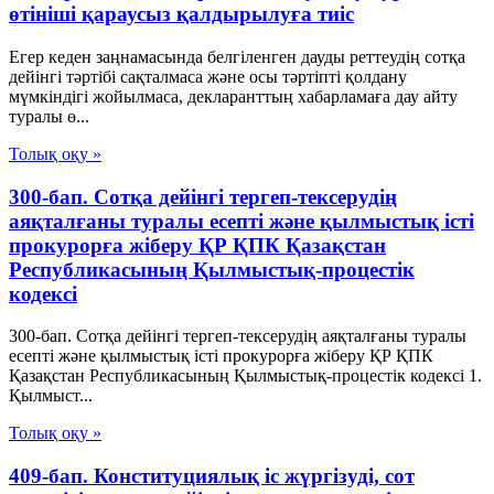
өтініші қараусыз қалдырылуға тиіс
Егер кеден заңнамасында белгіленген дауды реттеудің сотқа
дейінгі тәртібі сақталмаса және осы тәртіпті қолдану
мүмкіндігі жойылмаса, декларанттың хабарламаға дау айту
туралы ө...
Толық оқу »
300-бап. Сотқа дейінгі тергеп-тексерудің
аяқталғаны туралы есепті және қылмыстық істі
прокурорға жіберу ҚР ҚПК Қазақстан
Республикасының Қылмыстық-процестік
кодексi
300-бап. Сотқа дейінгі тергеп-тексерудің аяқталғаны туралы
есепті және қылмыстық істі прокурорға жіберу ҚР ҚПК
Қазақстан Республикасының Қылмыстық-процестік кодексi 1.
Қылмыст...
Толық оқу »
409-бап. Конституциялық іс жүргізуді, сот