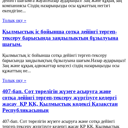
дейінгі шағымға жауапНазар аударыңыз! Заң және құқық заң
компаниясы Сіздің назарыңызды осы құжаттың негізгі
екендігіне...
Толық оқу »
Қылмыстық іс бойынша сотқа дейінгі тергеп-
тексеру барысында заңдылықтың бұзылуына
шағым.
Қылмыстық іс бойынша сотқа дейінгі тергеп-тексеру
барысында заңдылықтың бұзылуына шағым.Назар аударыңыз!
Заң және құқық адвокаттар кеңсесі сіздің назарыңызды осы
құжаттың не...
Толық оқу »
407-бап. Сот төрелiгiн жүзеге асыруға және
сотқа дейінгі тергеп-тексеру жүргiзуге кедергi
жасау ҚР ҚК, Қылмыстық кодексi Қазақстан
Республикасының
407-бап. Сот төрелiгiн жүзеге асыруға және сотқа дейінгі
тергеп-тексеру жүргiзуге кедергi жасау ҚР ҚК, Қылмыстық