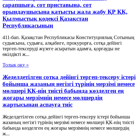
сарапшыға, сот приставына, сот
орындаушысына қатысты жала жабу ҚР ҚК,
Қылмыстық кодексi Қазақстан
Республикасының
411-бап. Қазақстан Республикасы Конституциялық Сотының
судьясына, судьяға, алқабиге, прокурорға, сотқа дейінгі
тергеп-тексеруді жүзеге асыратын адамға, қорғауды не
өкілдікті ж...
Толық оқу »
Жеделдетілген сотқа дейінгі тергеп-тексеру істері
бойынша жазаның негізгі түрінің мерзімі немесе
мөлшері ҚК-нің тиісті бабында көзделген ең
жоғары мерзімнің немесе мөлшердің
жартысынан аспауға тиіс
Жеделдетілген сотқа дейінгі тергеп-тексеру істері бойынша
жазаның негізгі түрінің мерзімі немесе мөлшері ҚК-нің тиісті
бабында көзделген ең жоғары мерзімнің немесе мөлшердің
ж...