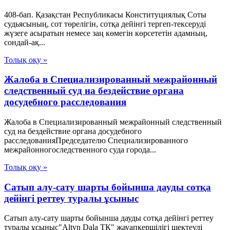
408-бап. Қазақстан Республикасы Конституциялық Соты
судьясының, сот төрелігін, сотқа дейінгі тергеп-тексеруді
жүзеге асыратын немесе заң көмегін көрсететін адамның,
сондай-ақ...
Толық оқу »
Жалоба в Специализированный межрайонный
следственный суд на бездействие органа
досудебного расследования
Жалоба в Специализированный межрайонный следственный
суд на бездействие органа досудебного
расследованияПредседателю Специализированного
межрайонногоследственного суда города...
Толық оқу »
Сатып алу-сату шарты бойынша дауды сотқа
дейінгі реттеу туралы ұсыныс
Сатып алу-сату шарты бойынша дауды сотқа дейінгі реттеу
туралы ұсыныс"Altyn Dala ТК" жауапкершілігі шектеулі