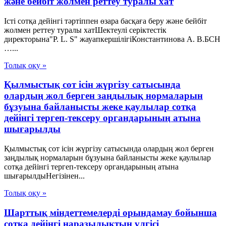
және бейбіт жолмен реттеу туралы хат
Істі сотқа дейінгі тәртіппен өзара басқаға беру және бейбіт
жолмен реттеу туралы хатШектеулі серіктестік
директорына"P. L. S" жауапкершілігіКонстантинова А. В.БСН
…...
Толық оқу »
Қылмыстық сот ісін жүргізу сатысында
олардың жол берген заңдылық нормаларын
бұзуына байланысты жеке қаулылар сотқа
дейінгі тергеп-тексеру органдарының атына
шығарылды
Қылмыстық сот ісін жүргізу сатысында олардың жол берген
заңдылық нормаларын бұзуына байланысты жеке қаулылар
сотқа дейінгі тергеп-тексеру органдарының атына
шығарылдыНегізінен...
Толық оқу »
Шарттық міндеттемелерді орындамау бойынша
сотқа дейінгі наразылықтың үлгісі