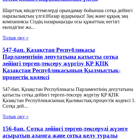
Шарттық міндеттемелерді орындамау бойынша сотқа дейінгі
наразылықтың үлгісіНазар аударыңыз! Заң және құқық заң
компаниясы Сіздің назарыңызды осы құжаттың негізгі
екендігіне жә...
Толық оқу »
547-бап. Қазақстан Республикасы
Парламентiнiң депутатына қатысты сотқа
дейінгі тергеп-тексеру жүргiзу ҚР ҚПК
Қазақстан Республикасының Қылмыстық-
процестік кодексi
547-бап. Қазақстан Республикасы Парламентiнiң депутатына
қатысты сотқа дейінгі тергеп-тексеру жүргiзу ҚР ҚПК
Қазақстан Республикасының Қылмыстық-процестік кодексi 1.
Сотқа дей...
Толық оқу »
156-бап. Сотқа дейінгі тергеп-тексеруді жүзеге
асыратын адамға және сотқа келу туралы