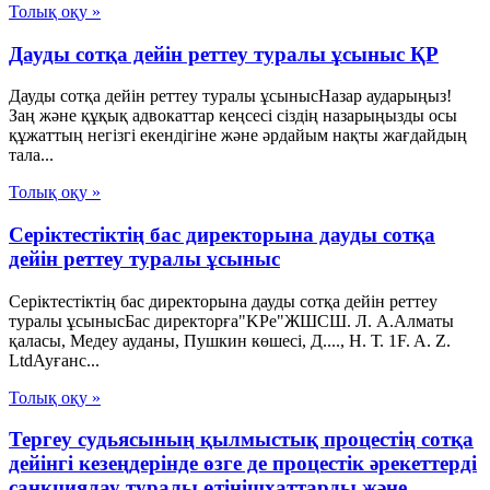
Толық оқу »
Дауды сотқа дейін реттеу туралы ұсыныс ҚР
Дауды сотқа дейін реттеу туралы ұсынысНазар аударыңыз!
Заң және құқық адвокаттар кеңсесі сіздің назарыңызды осы
құжаттың негізгі екендігіне және әрдайым нақты жағдайдың
тала...
Толық оқу »
Серіктестіктің бас директорына дауды сотқа
дейін реттеу туралы ұсыныс
Серіктестіктің бас директорына дауды сотқа дейін реттеу
туралы ұсынысБас директорға"KPe"ЖШСШ. Л. А.Алматы
қаласы, Медеу ауданы, Пушкин көшесі, Д...., Н. Т. 1F. A. Z.
LtdАуғанс...
Толық оқу »
Тергеу судьясының қылмыстық процестің сотқа
дейінгі кезеңдерінде өзге де процестік әрекеттерді
санкциялау туралы өтінішхаттарды және