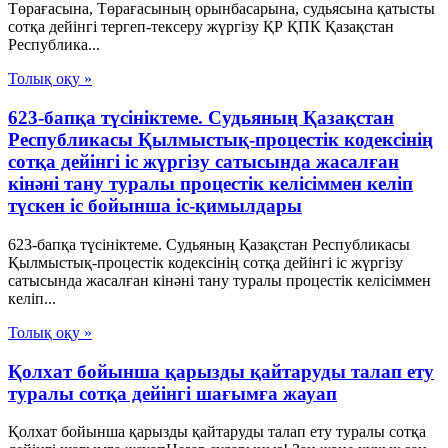
Төрағасына, Төрағасының орынбасарына, судьясына қатысты
сотқа дейінгі тергеп-тексеру жүргiзу ҚР ҚПК Қазақстан
Республика...
Толық оқу »
623-бапқа түсініктеме. Судьяның Қазақстан
Республикасы Қылмыстық-процестік кодексінің
сотқа дейінгі іс жүргізу сатысында жасалған
кінәні тану туралы процестік келісіммен келіп
түскен іс бойынша іс-қимылдары
623-бапқа түсініктеме. Судьяның Қазақстан Республикасы
Қылмыстық-процестік кодексінің сотқа дейінгі іс жүргізу
сатысында жасалған кінәні тану туралы процестік келісіммен
келіп...
Толық оқу »
Қолхат бойынша қарызды қайтаруды талап ету
туралы сотқа дейінгі шағымға жауап
Қолхат бойынша қарызды қайтаруды талап ету туралы сотқа