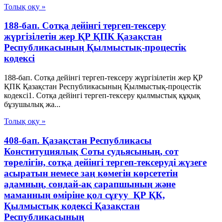
Толық оқу »
188-бап. Сотқа дейінгі тергеп-тексеру
жүргiзiлетiн жер ҚР ҚПК Қазақстан
Республикасының Қылмыстық-процестік
кодексi
188-бап. Сотқа дейінгі тергеп-тексеру жүргiзiлетiн жер ҚР
ҚПК Қазақстан Республикасының Қылмыстық-процестік
кодексi1. Сотқа дейінгі тергеп-тексеру қылмыстық құқық
бұзушылық жа...
Толық оқу »
408-бап. Қазақстан Республикасы
Конституциялық Соты судьясының, сот
төрелігін, сотқа дейінгі тергеп-тексеруді жүзеге
асыратын немесе заң көмегін көрсететін
адамның, сондай-ақ сарапшының және
маманның өмiрiне қол сұғуу ҚР ҚК,
Қылмыстық кодексi Қазақстан
Республикасының