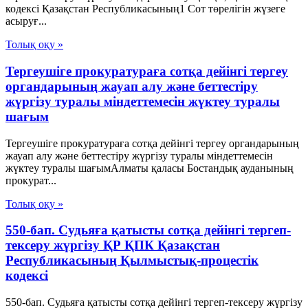
кодексi Қазақстан Республикасының1 Сот төрелiгiн жүзеге
асыруғ...
Толық оқу »
Тергеушіге прокуратураға сотқа дейінгі тергеу
органдарының жауап алу және беттестіру
жүргізу туралы міндеттемесін жүктеу туралы
шағым
Тергеушіге прокуратураға сотқа дейінгі тергеу органдарының
жауап алу және беттестіру жүргізу туралы міндеттемесін
жүктеу туралы шағымАлматы қаласы Бостандық ауданының
прокурат...
Толық оқу »
550-бап. Судьяға қатысты сотқа дейінгі тергеп-
тексеру жүргізу ҚР ҚПК Қазақстан
Республикасының Қылмыстық-процестік
кодексi
550-бап. Судьяға қатысты сотқа дейінгі тергеп-тексеру жүргізу