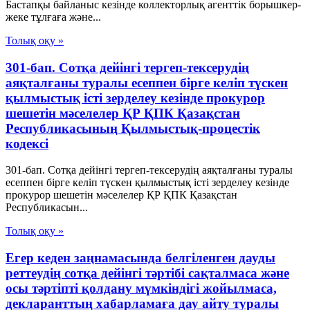
Бастапқы байланыс кезінде коллекторлық агенттік борышкер-
жеке тұлғаға және...
Толық оқу »
301-бап. Сотқа дейінгі тергеп-тексерудің
аяқталғаны туралы есеппен бірге келіп түскен
қылмыстық істі зерделеу кезінде прокурор
шешетін мәселелер ҚР ҚПК Қазақстан
Республикасының Қылмыстық-процестік
кодексi
301-бап. Сотқа дейінгі тергеп-тексерудің аяқталғаны туралы
есеппен бірге келіп түскен қылмыстық істі зерделеу кезінде
прокурор шешетін мәселелер ҚР ҚПК Қазақстан
Республикасын...
Толық оқу »
Егер кеден заңнамасында белгіленген дауды
реттеудің сотқа дейінгі тәртібі сақталмаса және
осы тәртіпті қолдану мүмкіндігі жойылмаса,
декларанттың хабарламаға дау айту туралы