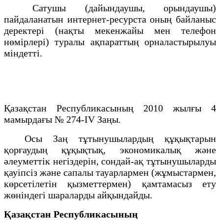
Сатушы (дайындаушы, орындаушы)
пайдаланатын интернет-ресурста оның байланыс
деректері (нақты мекенжайы мен телефон
нөмірлері) туралы ақпараттың орналастырылуы
міндетті.
Қазақстан Республикасының 2010 жылғы 4
мамырдағы № 274-IV Заңы.
Осы Заң тұтынушылардың құқықтарын
қорғаудың құқықтық, экономикалық және
әлеуметтік негіздерін, сондай-ақ тұтынушыларды
қауіпсіз және сапалы тауарлармен (жұмыстармен,
көрсетілетін қызметтермен) қамтамасыз ету
жөніндегі шараларды айқындайды.
Қазақстан Республикасының