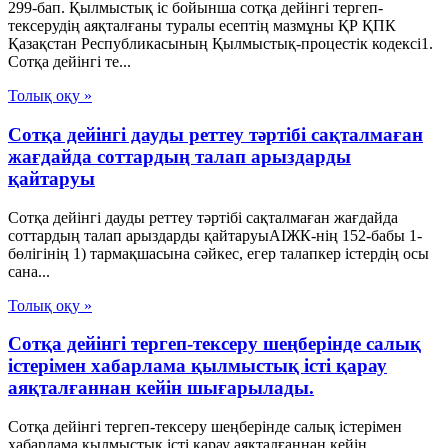
299-бап. Қылмыстық іс бойынша сотқа дейінгі тергеп-
тексерудің аяқталғаны туралы есептің мазмұны ҚР ҚПК
Қазақстан Республикасының Қылмыстық-процестік кодексi1.
Сотқа дейінгі те...
Толық оқу »
Сотқа дейінгі дауды реттеу тәртібі сақталмаған
жағдайда соттардың талап арыздарды
қайтаруы
Сотқа дейінгі дауды реттеу тәртібі сақталмаған жағдайда
соттардың талап арыздарды қайтаруыАІЖК-нің 152-бабы 1-
бөлігінің 1) тармақшасына сәйкес, егер талапкер істердің осы
сана...
Толық оқу »
Сотқа дейінгі тергеп-тексеру шеңберінде салық
істерімен хабарлама қылмыстық істі қарау
аяқталғаннан кейін шығарылады.
Сотқа дейінгі тергеп-тексеру шеңберінде салық істерімен
хабарлама қылмыстық істі қарау аяқталғаннан кейін