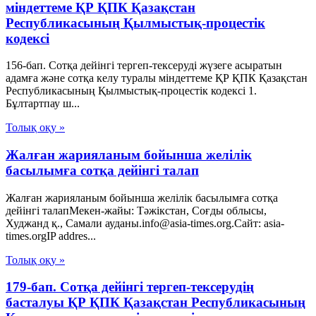
мiндеттеме ҚР ҚПК Қазақстан
Республикасының Қылмыстық-процестік
кодексi
156-бап. Сотқа дейінгі тергеп-тексеруді жүзеге асыратын
адамға және сотқа келу туралы мiндеттеме ҚР ҚПК Қазақстан
Республикасының Қылмыстық-процестік кодексi 1.
Бұлтартпау ш...
Толық оқу »
Жалған жарияланым бойынша желілік
басылымға сотқа дейінгі талап
Жалған жарияланым бойынша желілік басылымға сотқа
дейінгі талапМекен-жайы: Тәжікстан, Соғды облысы,
Худжанд қ., Самали ауданы.info@asia-times.org.Сайт: asia-
times.orgIP addres...
Толық оқу »
179-бап. Сотқа дейінгі тергеп-тексерудің
басталуы ҚР ҚПК Қазақстан Республикасының