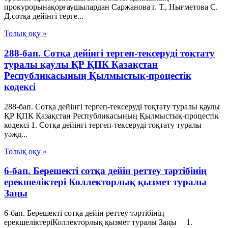
прокурорынақорғаушылардан Саржанова г. Т., Нығметова С.
Д.сотқа дейінгі терге...
Толық оқу »
288-бап. Сотқа дейінгі тергеп-тексеруді тоқтату
туралы қаулы ҚР ҚПК Қазақстан
Республикасының Қылмыстық-процестік
кодексi
288-бап. Сотқа дейінгі тергеп-тексеруді тоқтату туралы қаулы
ҚР ҚПК Қазақстан Республикасының Қылмыстық-процестік
кодексi 1. Сотқа дейінгі тергеп-тексеруді тоқтату туралы
уәжд...
Толық оқу »
6-бап. Берешекті сотқа дейін реттеу тәртібінің
ерекшеліктері Коллекторлық қызмет туралы
Заңы
6-бап. Берешекті сотқа дейін реттеу тәртібінің
ерекшеліктеріКоллекторлық қызмет туралы Заңы 1.