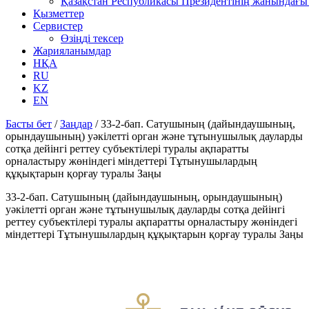
Қазақстан Республикасы Президентінің жанындағы 
Қызметтер
Сервистер
Өзіңді тексер
Жарияланымдар
НҚА
RU
KZ
EN
Басты бет
/
Заңдар
/
33-2-бап. Сатушының (дайындаушының,
орындаушының) уәкілетті орган және тұтынушылық дауларды
сотқа дейінгі реттеу субъектілері туралы ақпаратты
орналастыру жөніндегі міндеттері Тұтынушылардың
құқықтарын қорғау туралы Заңы
33-2-бап. Сатушының (дайындаушының, орындаушының)
уәкілетті орган және тұтынушылық дауларды сотқа дейінгі
реттеу субъектілері туралы ақпаратты орналастыру жөніндегі
міндеттері Тұтынушылардың құқықтарын қорғау туралы Заңы