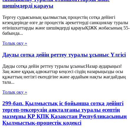
шешімдерді қарауы
Тергеу судьясының қылмыстық процестің сотқа дейінгі
кезеңдерінде өзге де процестік әрекеттерді санкциялау туралы
өтінішхаттарды және шешімдерді қарауыҚІЖК жобасының 55-
бабында...
Толық оқу »
Дауды сотқа дейін реттеу туралы ұсыныс Үлгісі
Дауды сотқа дейін реттеу туралы ұсынысНазар аударыңыз!
Заң және құқық адвокаттар кеңсесі сіздің назарыңызды осы
құжаттың негізгі екендігіне және әрдайым нақты жағдайдың
тала...
Толық оқу »
299-бап. Қылмыстық іс бойынша сотқа дейінгі
тергеп-тексерудің аяқталғаны туралы есептің
мазмұны ҚР ҚПК Қазақстан Республикасының
Қылмыстық-процестік кодексi