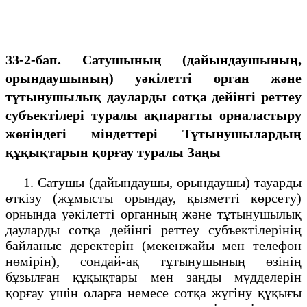
33-2-бап. Сатушының (дайындаушының,
орындаушының) уәкілетті орган және
тұтынушылық дауларды сотқа дейінгі реттеу
субъектілері туралы ақпаратты орналастыру
жөніндегі міндеттері
Тұтынушылардың
құқықтарын қорғау туралы Заңы
1. Сатушы (дайындаушы, орындаушы) тауарды
өткізу (жұмысты орындау, қызметті көрсету)
орнында уәкілетті органның және тұтынушылық
дауларды сотқа дейінгі реттеу субъектілерінің
байланыс деректерін (мекенжайы мен телефон
нөмірін), сондай-ақ тұтынушының өзінің
бұзылған құқықтары мен заңды мүдделерін
қорғау үшін оларға немесе сотқа жүгіну құқығы