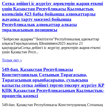
Сотқа дейінгі іс жүргізу деректерін жария еткені
үшін Қазақстан Республикасы Қылмыстық
кодексінің 423 бабы бойынша адвокаттарды
жауапқа тарту мәселесі бойынша
Республикалық адвокаттар алқасы
төралқасының позициясы
"Бейресми аударма""Бекітілген"Республикалық адвокаттар
алқасыТөралқасының Шешімімен2025 жылғы 23
қаңтардағыСотқа дейінгі іс жүргізу деректерін жария еткені
үшін Қазақстан Респ...
Толық оқу »
549-бап. Қазақстан Республикасы
Конституциялық Сотының Төрағасына,
Төрағасының орынбасарына, судьясына
қатысты сотқа дейінгі тергеп-тексеру жүргiзу ҚР
ҚПК Қазақстан Республикасының Қылмыстық-
процестік кодексi
549-бап. Қазақстан Республикасы Конституциялық Сотының