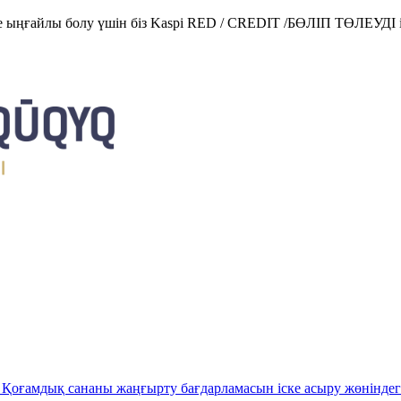
е ыңғайлы болу үшін біз Kaspi RED / CREDIT /БӨЛІП ТӨЛЕУДІ і
Қоғамдық сананы жаңғырту бағдарламасын іске асыру жөніндег