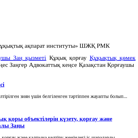
е құқықтық ақпарат институты» ШЖҚ РМК
ушы Заң қызметі
Құқық қорғау
Құқықтық қөмек
еңес Заңгер Адвокаттық кеңсе Қазақстан Қорғаушы
сi
тiрiлген зиян үшiн белгiленген тәртiппен жауапты болып...
қ қоры объектiлерiн күзету, қорғау және
ралы Заңы
қорғау және қалпына келтiру жөнiндегi iс-шараларды...