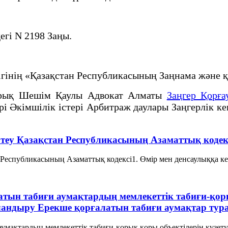
егі N 2198 Заңы.
лігінің «Қазақстан Республикасының Заңнама жән
рық Шешім Қаулы Адвокат Алматы
Заңгер Қорға
рі Әкімшілік істері Арбитраж даулары Заңгерлік к
 өтеу Қазақстан Республикасының Азаматтық кодек
 Республикасының Азаматтық кодексi1. Өмiр мен денсаулыққа кел
латын табиғи аумақтардың мемлекеттiк табиғи-қоры
ландыру Ерекше қорғалатын табиғи аумақтар ту
умақтардың мемлекеттiк табиғи-қорық қоры объектiлерiн күзету, 