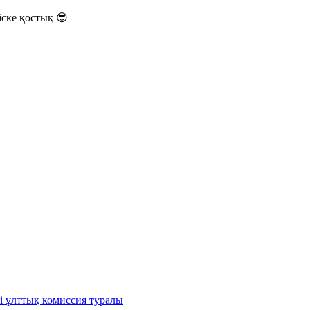
ске қостық 😎
і ұлттық комиссия туралы