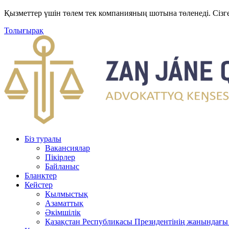
Қызметтер үшін төлем тек компанияның шотына төленеді. Сізг
Толығырақ
Біз туралы
Вакансиялар
Пікірлер
Байланыс
Бланктер
Кейстер
Қылмыстық
Азаматтық
Әкімшілік
Қазақстан Республикасы Президентінің жанындағы 