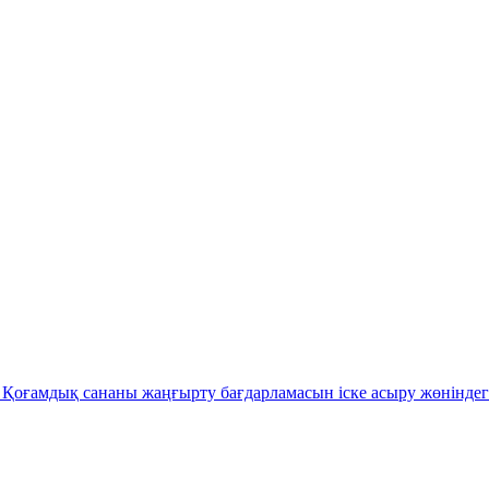
Қоғамдық сананы жаңғырту бағдарламасын іске асыру жөніндег