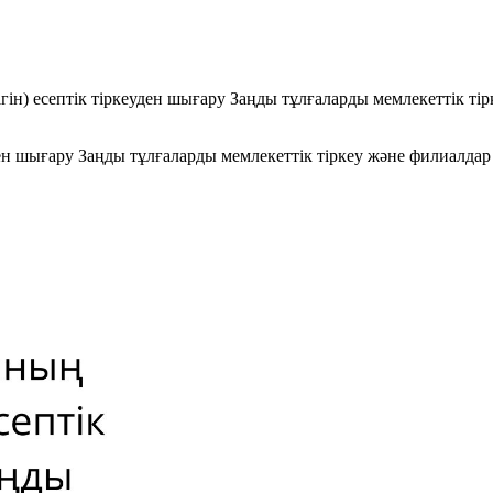
гiн) есептiк тiркеуден шығару Заңды тұлғаларды мемлекеттік тір
ден шығару Заңды тұлғаларды мемлекеттік тіркеу және филиалдар 