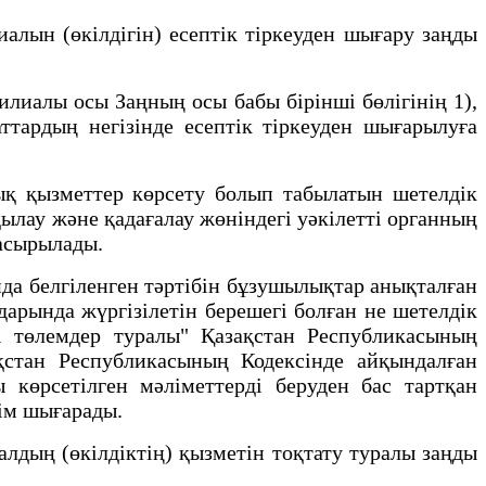
ын (өкілдігін) есептік тіркеуден шығару заңды
иалы осы Заңның осы бабы бірінші бөлігінің 1),
ттардың негізінде есептік тіркеуден шығарылуға
қ қызметтер көрсету болып табылатын шетелдік
лау және қадағалау жөніндегі уәкілетті органның
 асырылады.
а белгіленген тәртібін бұзушылықтар анықталған
ндарында жүргізілетін берешегі болған не шетелдік
і төлемдер туралы" Қазақстан Республикасының
ақстан Республикасының Кодексінде айқындалған
ы көрсетілген мәліметтерді беруден бас тартқан
шім шығарады.
лдың (өкілдіктің) қызметін тоқтату туралы заңды