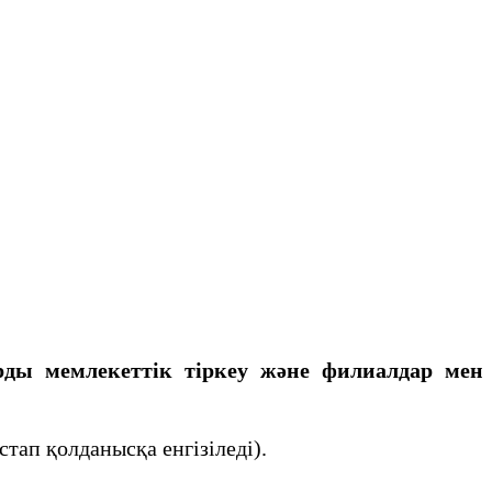
рды мемлекеттік тіркеу және филиалдар мен
тап қолданысқа енгізіледі).