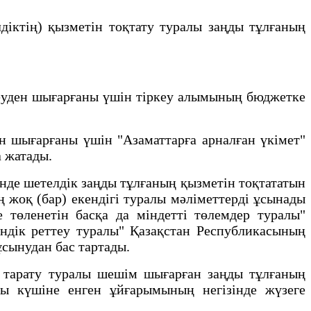
iктiң) қызметiн тоқтату туралы заңды тұлғаның
еуден шығарғаны үшiн тіркеу алымының бюджетке
 шығарғаны үшiн "Азаматтарға арналған үкімет"
а жатады.
інде шетелдік заңды тұлғаның қызметін тоқтататын
ң жоқ (бар) екендігі туралы мәліметтерді ұсынады
 төленетін басқа да міндетті төлемдер туралы"
ендік реттеу туралы" Қазақстан Республикасының
ұсынудан бас тартады.
 тарату туралы шешім шығарған заңды тұлғаның
ңды күшіне енген ұйғарымының негізінде жүзеге