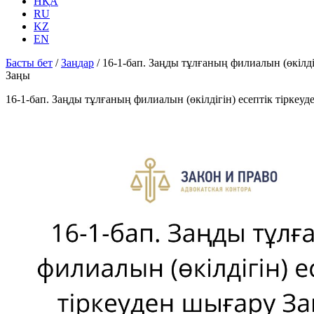
НҚА
RU
KZ
EN
Басты бет
/
Заңдар
/
16-1-бап. Заңды тұлғаның филиалын (өкiлдi
Заңы
16-1-бап. Заңды тұлғаның филиалын (өкiлдiгiн) есептiк тiркеу