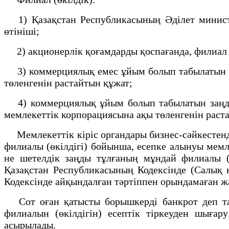
1) Қазақстан Республикасының Әділет министрл
өтiнiшi;
2) акционерлік қоғамдарды қоспағанда, филиал (
3) коммерциялық емес ұйым болып табылатын за
төленгенiн растайтын құжат;
4) коммерциялық ұйым болып табылатын заңды т
мемлекеттік корпорациясына ақы төленгенiн раста
Мемлекеттік кіріс органдары бизнес-сәйкестендiр
филиалы (өкілдігі) бойынша, есепке алынуы мемле
не шетелдік заңды тұлғаның мұндай филиалы (ө
Қазақстан Республикасының Кодексінде (Салық к
Кодексінде айқындалған тәртіппен орындамаған жа
Сот оған қатысты борышкерді банкрот деп тан
филиалын (өкілдігін) есептік тіркеуден шығар
асырылады.