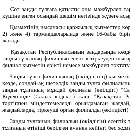
Сот заңды тұлғаға қатысты оны мәжбүрлеп тара
күшіне енген осындай шешім негізінде жүзеге ас
Қызметінің нысанасы қаржылық қызметтер көрсет
2) және 4) тармақшаларында және 16-бабы бірін
жатады.
Қазақстан Республикасының заңдарында көздел
заңды тұлғаның филиалын есептік тіркеуден шыға
филиал қызметін ерікті немесе мәжбүрлеп тоқтату
Заңды тұлға филиалының (өкілдігінің) қызметін
кезде, сондай-ақ шетелдік заңды тұлға филиалының
заңды тұлғаның мұндай филиалы (өкілдігі) "С
Кодексінде (Салық кодексі) және "Қазақстан Р
тәртіппен міндеттемелерді орындамаған жағдайд
жағдайларда, тіркеуші орган филиалды (өкілдікті
Заңды тұлғаның филиалын (өкілдігін) есептік ті
тұлғаның өтініші берілген күннен кейінгі бес жұмы