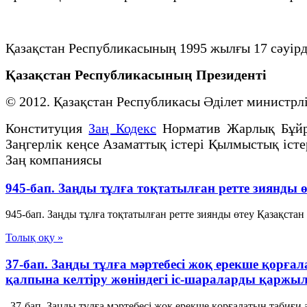
Қазақстан Республикасының 1995 жылғы 17 сәуiрд
Қазақстан Республикасының Президенті
© 2012. Қазақстан Республикасы Әділет министр
Конституция
Заң Кодекс
Норматив Жарлық Бұй
Заңгерлік кеңсе Азаматтық істері Қылмыстық істе
Заң компаниясы
945-бап. Заңды тұлға тоқтатылған ретте зиянды
945-бап. Заңды тұлға тоқтатылған ретте зиянды өтеу Қазақстан
Толық оқу »
37-бап. Заңды тұлға мәртебесi жоқ ерекше қорға
қалпына келтiру жөнiндегi iс-шараларды қаржы
37-бап. Заңды тұлға мәртебесi жоқ ерекше қорғалатын табиғи а