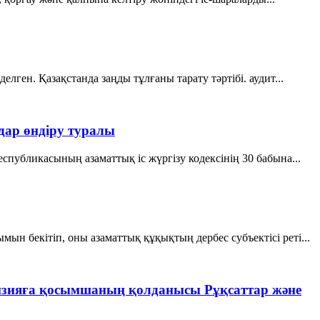
ген. Қазақстанда заңды тұлғаны тарату тәртібі. аудит...
ар өндіру туралы
публикасының азаматтық іс жүргізу кодексінің 30 бабына...
н бекітіп, оны азаматтық құқықтың дербес субъектісі реті...
ензияға қосымшаның қолданысы Рұқсаттар және