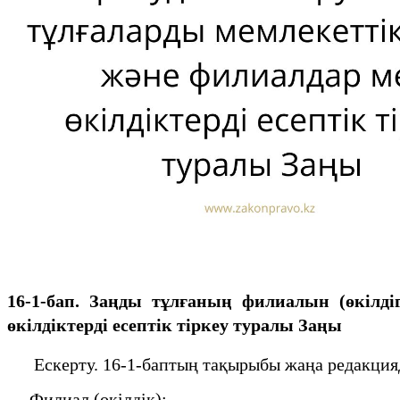
16-1-бап. Заңды тұлғаның филиалын (өкiлдiг
өкілдіктерді есептік тіркеу туралы Заңы
Ескерту. 16-1-баптың тақырыбы жаңа редакцияда 
Филиал (өкiлдiк):