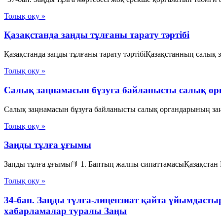
Толық оқу »
Қазақстанда заңды тұлғаны тарату тәртібі
Қазақстанда заңды тұлғаны тарату тәртібіҚазақстанның салық з
Толық оқу »
Салық заңнамасын бұзуға байланысты салық ор
Салық заңнамасын бұзуға байланысты салық органдарының заңд
Толық оқу »
Заңды тұлға ұғымы
Заңды тұлға ұғымы📘 1. Баптың жалпы сипаттамасыҚазақстан Ре
Толық оқу »
34-бап. Заңды тұлға-лицензиат қайта ұйымдаст
хабарламалар туралы Заңы