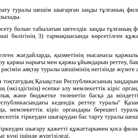
ту туралы шешім шығарған заңды тұлғаның филиал
ырылады.
у болып табылатын шетелдік заңды тұлғаның фил
ші бөлігінің 3) тармақшасында көрсетілген құжа
ген жағдайларда, қызметінің нысанасы қаржылы
ру қаржы нарығы мен қаржы ұйымдарын реттеу, бақы
 рәсімін аяқтау туралы шешімінің негізінде жүзеге
 тоқтатудың Қазақстан Республикасының заңдарынд
 (өкілдігінің) есепке алу мемлекеттік кіріс орга
алық және бюджетке төленетін басқа да міндетт
еспубликасындағы кедендік реттеу туралы" Қаз
а, мемлекеттік кіріс органдары берешегі турал
) есептік тіркеуден шығарудан бас тарту туралы ше
ркеуден шығару қажетті құжаттарымен қоса филиа
с күні ішінде жүргізіледі.