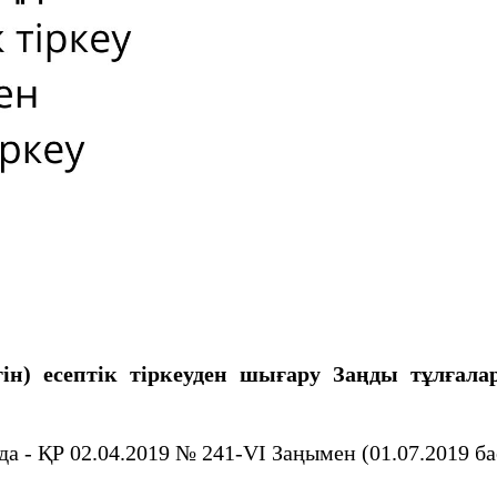
iн) есептiк тiркеуден шығару
Заңды тұлғала
- ҚР 02.04.2019 № 241-VI Заңымен (01.07.2019 бас