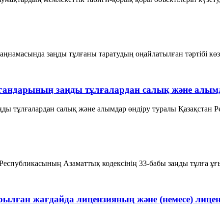
аңнамасында заңды тұлғаны таратудың оңайлатылған тәртібі көздел
гандарының заңды тұлғалардан салық және алымд
ы тұлғалардан салық және алымдар өндіру туралы Қазақстан Рес
спубликасының Азаматтық кодексінің 33-бабы заңды тұлға ұғымы
ырылған жағдайда лицензияның және (немесе) лиц