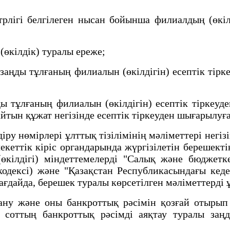
ігі белгілеген нысан бойынша филиалдың (өкiлд
өкiлдiк) туралы ереже;
ңды тұлғаның филиалын (өкiлдiгін) есептiк тiрк
ұлғаның филиалын (өкiлдiгін) есептiк тiркеуден
йтын құжат негiзiнде есептік тіркеуден шығарылуғ
у нөмiрлерi ұлттық тiзiлiмінің мәліметтері негіз
кеттік кіріс органдарында жүргізілетін берешекті
кілдігі) міндеттемелерді "Салық және бюджетке
одексі) және "Қазақстан Республикасындағы кед
ғдайда, берешек туралы көрсетілген мәліметтерді 
у және оны банкроттық рәсімін қозғай отырып
у соттың банкроттық рәсімді аяқтау туралы за