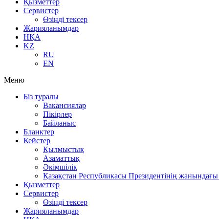
Қызметтер
Сервистер
Өзіңді тексер
Жарияланымдар
НҚА
KZ
RU
EN
Меню
Біз туралы
Вакансиялар
Пікірлер
Байланыс
Бланктер
Кейстер
Қылмыстық
Азаматтық
Әкімшілік
Қазақстан Республикасы Президентінің жанындағы 
Қызметтер
Сервистер
Өзіңді тексер
Жарияланымдар