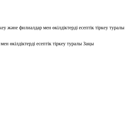
кеу және филиалдар мен өкілдіктерді есептік тіркеу туралы
мен өкілдіктерді есептік тіркеу туралы Заңы