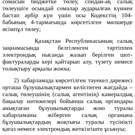
сомасын бюджетке төлеу, сондай-ақ салық
төлеушіге осындай сомалар аударылған күннен
бастап әрбір күн үшін осы Кодекстің 104-
бабының 4-тармағында көрсетілген мөлшерде
өсімпұл төлеу;
Қазақстан Республикасының салық
заңнамасында белгіленген тәртіппен
электрондық нысанда жазып берілген шот-
фактураларды кері қайтарып алу, түзету немесе
толықтыру арқылы жоюы;
2) хабарламада көрсетілген тәуекел дәрежесі
орташа бұзушылықтармен келіспеген жағдайда –
салық төлеушінің (салық агентінің) камералдық
бақылау нәтижелері бойынша салық органдары
анықтаған бұзушылықтарды жою туралы
хабарламаны жіберген салық органына
бұзушылықтардың жоқтығы туралы түсінікті
қағаз немесе электрондық жеткізгіште ұсынуы;