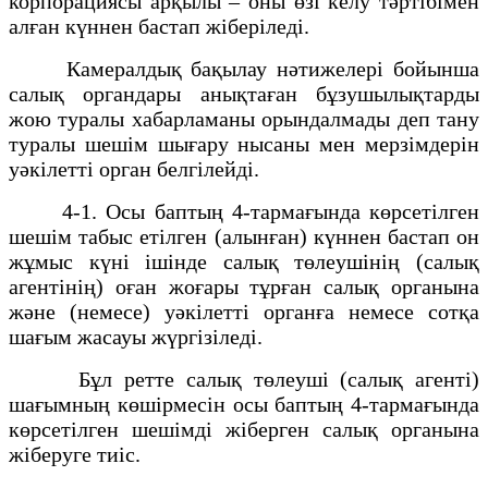
корпорациясы арқылы – оны өзі келу тәртібімен
алған күннен бастап жіберіледі.
Камералдық бақылау нәтижелері бойынша
салық органдары анықтаған бұзушылықтарды
жою туралы хабарламаны орындалмады деп тану
туралы шешім шығару нысаны мен мерзімдерін
уәкілетті орган белгілейді.
4-1. Осы баптың 4-тармағында көрсетілген
шешім табыс етілген (алынған) күннен бастап он
жұмыс күні ішінде салық төлеушінің (салық
агентінің) оған жоғары тұрған салық органына
және (немесе) уәкілетті органға немесе сотқа
шағым жасауы жүргізіледі.
Бұл ретте салық төлеуші (салық агенті)
шағымның көшірмесін осы баптың 4-тармағында
көрсетілген шешімді жіберген салық органына
жіберуге тиіс.