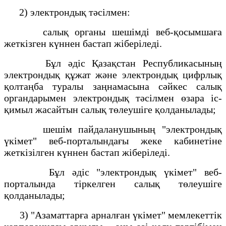
2) электрондық тәсілмен:
салық органы шешімді веб-қосымшаға
жеткізген күннен бастап жіберіледі.
Бұл әдіс Қазақстан Республикасының
электрондық құжат және электрондық цифрлық
қолтаңба туралы заңнамасына сәйкес салық
органдарымен электрондық тәсілмен өзара іс-
қимыл жасайтын салық төлеушіге қолданылады;
шешім пайдаланушының "электрондық
үкімет" веб-порталындағы жеке кабинетіне
жеткізілген күннен бастап жіберіледі.
Бұл әдіс "электрондық үкімет" веб-
порталында тіркелген салық төлеушіге
қолданылады;
3) "Азаматтарға арналған үкімет" мемлекеттік