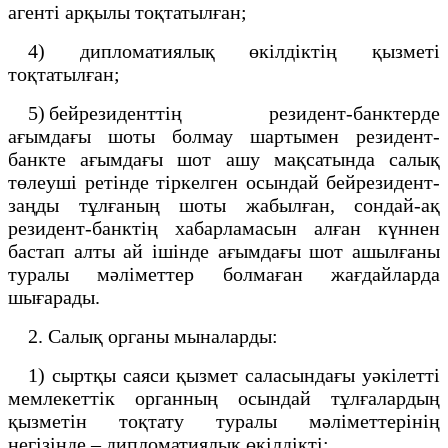
агенті арқылы тоқтатылған;
4) дипломатиялық өкілдіктің қызметі
тоқтатылған;
5) бейрезиденттің резидент-банктерде
ағымдағы шоты болмау шартымен резидент-
банкте ағымдағы шот ашу мақсатында салық
төлеуші ретінде тіркелген осындай бейрезидент-
заңды тұлғаның шоты жабылған, сондай-ақ
резидент-банктің хабарламасын алған күннен
бастап алты ай ішінде ағымдағы шот ашылғаны
туралы мәліметтер болмаған жағдайларда
шығарады.
2. Салық органы мыналарды:
1) сыртқы саяси қызмет саласындағы уәкілетті
мемлекеттік органның осындай тұлғалардың
қызметін тоқтату туралы мәліметтерінің
негізінде – дипломатиялық өкілдікті;