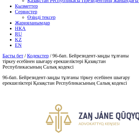
Қазақстан Республикасы Президентінің жанындағы 
Қызметтер
Сервистер
Өзіңді тексер
Жарияланымдар
НҚА
RU
KZ
EN
Басты бет
/
Кодекстер
/
96-бап. Бейрезидент-заңды тұлғаны
тіркеу есебінен шығару ерекшеліктері Қазақстан
Республикасының Салық кодексі
96-бап. Бейрезидент-заңды тұлғаны тіркеу есебінен шығару
ерекшеліктері Қазақстан Республикасының Салық кодексі