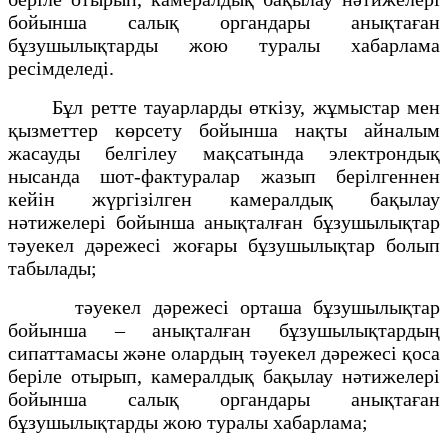
бойынша салық органдары анықтаған
бұзушылықтарды жою туралы хабарлама
ресімделеді.
Бұл ретте тауарларды өткізу, жұмыстар мен
қызметтер көрсету бойынша нақты айналым
жасауды белгілеу мақсатында электрондық
нысанда шот-фактуралар жазып берілгеннен
кейін жүргізілген камералдық бақылау
нәтижелері бойынша анықталған бұзушылықтар
тәуекел дәрежесі жоғары бұзушылықтар болып
табылады;
тәуекел дәрежесі орташа бұзушылықтар
бойынша – анықталған бұзушылықтардың
сипаттамасы және олардың тәуекел дәрежесі қоса
беріле отырып, камералдық бақылау нәтижелері
бойынша салық органдары анықтаған
бұзушылықтарды жою туралы хабарлама;