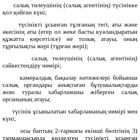
салық төлеушінің (салық агентінің) түсінікке
қол қойған күні;
түсінікті ұсынған тұлғаның тегі, аты және
әкесінің аты (егер ол жеке басты куәландыратын
құжатта көрсетілсе) не толық атауы, оның
тұрғылықты жері (тұрған жері);
салық төлеушінің (салық агентінің)
сәйкестендіру нөмірі;
камералдық бақылау нәтижелері бойынша
салық органдары анықтаған бұзушылықтарды
жою туралы хабарламаны жіберген салық
органының атауы;
түсінік ұсынылатын хабарламаның нөмірі мен
күні;
осы баптың 2-тармағы екінші бөлігінің 3)
тармақшасында көзделген түсінікті ұсынған