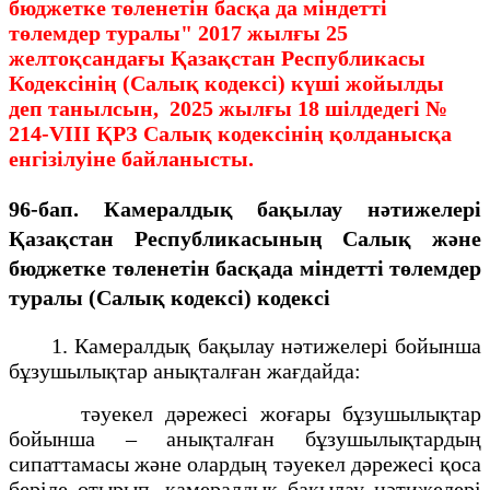
бюджетке төленетін басқа да міндетті
төлемдер туралы" 2017 жылғы 25
желтоқсандағы Қазақстан Республикасы
Кодексінің (Салық кодексі) күші жойылды
деп танылсын, 2025 жылғы 18 шілдедегі №
214-VIII ҚРЗ Салық кодексінің қолданысқа
енгізілуіне байланысты.
96-бап. Камералдық бақылау нәтижелерi
Қазақстан Республикасының Салық және
бюджетке төленетін басқада міндетті төлемдер
туралы (Салық кодексі)
кодексі
1. Камералдық бақылау нәтижелері бойынша
бұзушылықтар анықталған жағдайда:
тәуекел дәрежесі жоғары бұзушылықтар
бойынша – анықталған бұзушылықтардың
сипаттамасы және олардың тәуекел дәрежесі қоса
беріле отырып, камералдық бақылау нәтижелері