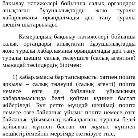
бақылау нәтижелері бойынша салық органдары
анықтаған бұзушылықтарды жою туралы
хабарламаны орындалмады деп тану туралы
шешім шығарылады.
Камералдық бақылау нәтижелері бойынша
салық органдары анықтаған бұзушылықтарды
жою туралы хабарламаны орындалмады деп тану
туралы шешім салық төлеушіге (салық агентіне)
мынадай тәсілдердің бірімен:
1) хабарламасы бар тапсырысты хатпен пошта
арқылы – салық төлеуші (салық агенті) пошта
немесе өзге де байланыс ұйымының
хабарламасында белгі қойған күннен бастап
жіберіледі. Бұл ретте мұндай шешімді пошта
немесе өзге байланыс ұйымы пошта немесе өзге
байланыс ұйымының қабылдағаны туралы белгі
қойылған күннен бастап он жұмыс күнінен
кешіктірілмейтін мерзімде жеткізуге тиіс;