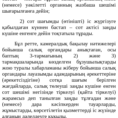
(немесе) уәкілетті органның жазбаша шешімі
шығарылғанға дейін;
2) сот шағымды (өтінішті) іс жүргізуге
қабылдаған күннен бастап – сот актісі заңды
күшіне енгенге дейін тоқтатыла тұрады.
Бұл ретте, камералдық бақылау нәтижелері
бойынша салық органдары анықтаған, осы
баптың 3-тармағының 2) және 3)
тармақшаларында көзделген бұзушылықтарды
жою туралы хабарламаны жіберу бойынша салық
органдары лауазымды адамдарының әрекеттеріне
(әрекетсіздігіне) сотқа шағым берілген
жағдайларда, салық төлеуші заңды күшіне енген
сот шешімі негізінде тіркелуі (қайта тіркелуі)
жарамсыз деп танылған заңды тұлғадан және
(немесе) дара кәсіпкерден тауарларды,
жұмыстарды, көрсетілетін қызметтерді іс жүзінде
алғанын дәлелдеуге құқылы.