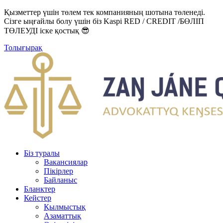
Қызметтер үшін төлем тек компанияның шотына төленеді.
Сізге ыңғайлы болу үшін біз Kaspi RED / CREDIT /БӨЛІП
ТӨЛЕУДІ іске қостық 😎
Толығырақ
Біз туралы
Вакансиялар
Пікірлер
Байланыс
Бланктер
Кейстер
Қылмыстық
Азаматтық