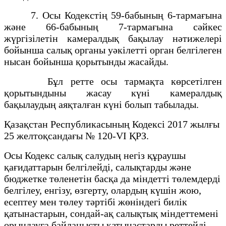
7. Осы Кодекстің 59-бабының 6-тармағына
және 66-бабының 7-тармағына сәйкес
жүргізілетін камералдық бақылау нәтижелері
бойынша салық органы уәкілетті орган белгілеген
нысан бойынша қорытынды жасайды.
Бұл ретте осы тармақта көрсетілген
қорытындыны жасау күні камералдық
бақылаудың аяқталған күні болып табылады.
Қазақстан Республикасының Кодексі 2017 жылғы
25 желтоқсандағы № 120-VІ ҚРЗ.
Осы Кодекс салық салудың негіз құраушы
қағидаттарын белгілейді, салықтарды және
бюджетке төленетін басқа да міндетті төлемдерді
белгілеу, енгізу, өзгерту, олардың күшін жою,
есептеу мен төлеу тәртібі жөніндегі билік
қатынастарын, сондай-ақ салықтық міндеттемені
орындауға байланысты қатынастарды реттейді.