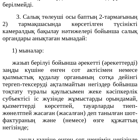
берілмейді.
3. Салық төлеуші осы баптың 2-тармағының
2) тармақшасында көрсетілген түсінікті
камералдық бақылау нәтижелері бойынша салық
органдары анықтаған мынадай:
1) мыналар:
жазып берілуі бойынша әрекетті (әрекеттерді)
заңды күшіне енген сот актісімен немесе
қылмыстық қудалау органының сотқа дейінгі
тергеп-тексеруді ақталмайтын негіздер бойынша
тоқтату туралы қаулысымен жеке кәсіпкерлік
субъектісі іс жүзінде жұмыстарды орындамай,
қызметтерді көрсетпей, тауарларды тиеп-
жөнелтпей жасаған (жасалған) деп танылған шот-
фактураның және (немесе) өзге құжаттың
негізінде;
заңды күшіне енген сот шешімің негізінде