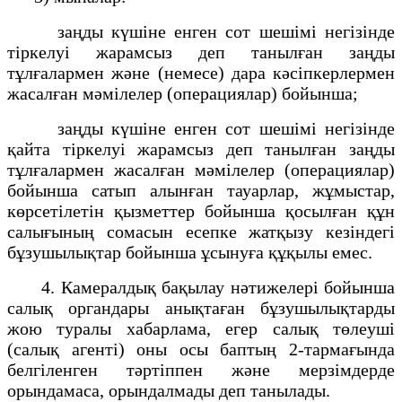
заңды күшіне енген сот шешімі негізінде
тіркелуі жарамсыз деп танылған заңды
тұлғалармен және (немесе) дара кәсіпкерлермен
жасалған мәмілелер (операциялар) бойынша;
заңды күшіне енген сот шешімі негізінде
қайта тіркелуі жарамсыз деп танылған заңды
тұлғалармен жасалған мәмілелер (операциялар)
бойынша сатып алынған тауарлар, жұмыстар,
көрсетілетін қызметтер бойынша қосылған құн
салығының сомасын есепке жатқызу кезіндегі
бұзушылықтар бойынша ұсынуға құқылы емес.
4. Камералдық бақылау нәтижелері бойынша
салық органдары анықтаған бұзушылықтарды
жою туралы хабарлама, егер салық төлеуші
(салық агенті) оны осы баптың 2-тармағында
белгіленген тәртіппен және мерзімдерде
орындамаса, орындалмады деп танылады.