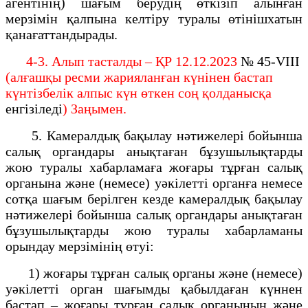
агентінің) шағым берудің өткізіп алынған
мерзімін қалпына келтіру туралы өтінішхатын
қанағаттандырады.
4-3. Алып тасталды – ҚР 12.12.2023
№ 45-VIII
(алғашқы ресми жарияланған күнінен бастап
күнтізбелік алпыс күн өткен соң қолданысқа
енгізіледі
) Заңымен.
5. Камералдық бақылау нәтижелері бойынша
салық органдары анықтаған бұзушылықтарды
жою туралы хабарламаға жоғары тұрған салық
органына және (немесе) уәкілетті органға немесе
сотқа шағым берілген кезде камералдық бақылау
нәтижелері бойынша салық органдары анықтаған
бұзушылықтарды жою туралы хабарламаны
орындау мерзімінің өтуі:
1) жоғары тұрған салық органы және (немесе)
уәкілетті орган шағымды қабылдаған күннен
бастап – жоғары тұрған салық органының және