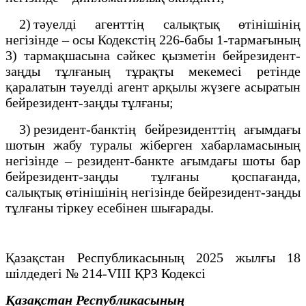
2) тәуелді агенттің салықтық өтінішінің
негізінде – осы Кодекстің 226-бабы 1-тармағының
3) тармақшасына сәйкес қызметін бейрезидент-
заңды тұлғаның тұрақты мекемесі ретінде
қаралатын тәуелді агент арқылы жүзеге асыратын
бейрезидент-заңды тұлғаны;
3) резидент-банктің бейрезиденттің ағымдағы
шотын жабу туралы жіберген хабарламасының
негізінде – резидент-банкте ағымдағы шоты бар
бейрезидент-заңды тұлғаны қоспағанда,
салықтық өтінішінің негізінде бейрезидент-заңды
тұлғаны тіркеу есебінен шығарады.
Қазақстан Республикасының 2025 жылғы 18
шiлдедегi № 214-VIII ҚРЗ Кодексі
Қазақстан Республикасының