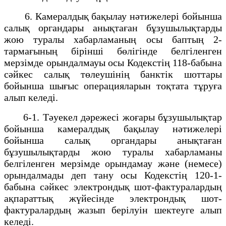
6. Камералдық бақылау нәтижелері бойынша
салық органдары анықтаған бұзушылықтарды
жою туралы хабарламаның осы баптың 2-
тармағының бірінші бөлігінде белгіленген
мерзімде орындалмауы осы Кодекстің 118-бабына
сәйкес салық төлеушінің банктік шоттары
бойынша шығыс операцияларын тоқтата тұруға
алып келеді.
6-1. Тәуекел дәрежесі жоғары бұзушылықтар
бойынша камералдық бақылау нәтижелері
бойынша салық органдары анықтаған
бұзушылықтарды жою туралы хабарламаны
белгіленген мерзімде орындамау және (немесе)
орындалмады деп тану осы Кодекстің 120-1-
бабына сәйкес электрондық шот-фактуралардың
ақпараттық жүйесінде электрондық шот-
фактуралардың жазып берілуін шектеуге алып
келеді.