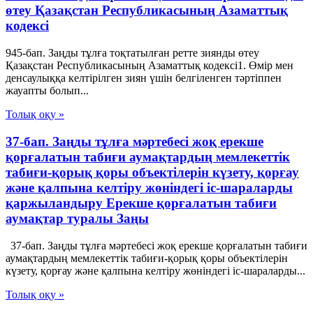
өтеу Қазақстан Республикасының Азаматтық
кодексi
945-бап. Заңды тұлға тоқтатылған ретте зиянды өтеу
Қазақстан Республикасының Азаматтық кодексi1. Өмiр мен
денсаулыққа келтiрiлген зиян үшiн белгiленген тәртiппен
жауапты болып...
Толық оқу »
37-бап. Заңды тұлға мәртебесi жоқ ерекше
қорғалатын табиғи аумақтардың мемлекеттiк
табиғи-қорық қоры объектiлерiн күзету, қорғау
және қалпына келтiру жөнiндегi iс-шараларды
қаржыландыру Ерекше қорғалатын табиғи
аумақтар туралы Заңы
37-бап. Заңды тұлға мәртебесi жоқ ерекше қорғалатын табиғи
аумақтардың мемлекеттiк табиғи-қорық қоры объектiлерiн
күзету, қорғау және қалпына келтiру жөнiндегi iс-шараларды...
Толық оқу »