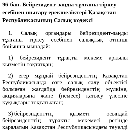
96-бап. Бейрезидент-заңды тұлғаны тіркеу
есебінен шығару ерекшеліктері
Қазақстан
Республикасының
Салық кодексі
1. Салық органдары бейрезидент-заңды
тұлғаны тіркеу есебінен салықтық өтініші
бойынша мынадай:
1) бейрезидент тұрақты мекеме арқылы
қызметін тоқтатқан;
2) егер мұндай бейрезиденттің Қазақстан
Республикасында өзге салық салу объектісі
болмаған жағдайда бейрезиденттің мүлкіне,
акцияларына және (немесе) қатысу үлесіне
құқықтары тоқтатылған;
3) бейрезиденттің қызметі осындай
бейрезиденттің тұрақты мекемесі ретінде
қаралатын Қазақстан Республикасындағы тәуелді