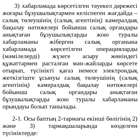
3) хабарламада көрсетілген тәуекел дәрежесі
жоғары бұзушылықтармен келіспеген жағдайда –
салық төлеушінің (салық агентінің) камералдық
бақылау нәтижелері бойынша салық органдары
анықтаған бұзушылықтарды жою туралы
хабарламаны жіберген салық органына
хабарламада көрсетілген операцияларды
(мәмілелерді) жүзеге асыру жөніндегі
құжаттармен расталған мән-жайларды көрсете
отырып, түсінікті қағаз немесе электрондық
жеткізгіште ұсынуы салық төлеушінің (салық
агентінің) камералдық бақылау нәтижелері
бойынша салық органдары анықтаған
бұзушылықтарды жою туралы хабарламаны
орындауы болып танылады.
2-1. Осы баптың 2-тармағы екінші бөлігінің 2)
және 3) тармақшаларында көзделген
түсініктерде: