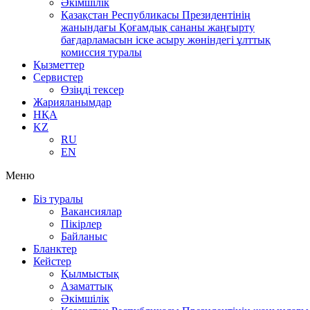
Әкімшілік
Қазақстан Республикасы Президентінің
жанындағы Қоғамдық сананы жаңғырту
бағдарламасын іске асыру жөніндегі ұлттық
комиссия туралы
Қызметтер
Сервистер
Өзіңді тексер
Жарияланымдар
НҚА
KZ
RU
EN
Меню
Біз туралы
Вакансиялар
Пікірлер
Байланыс
Бланктер
Кейстер
Қылмыстық
Азаматтық
Әкімшілік