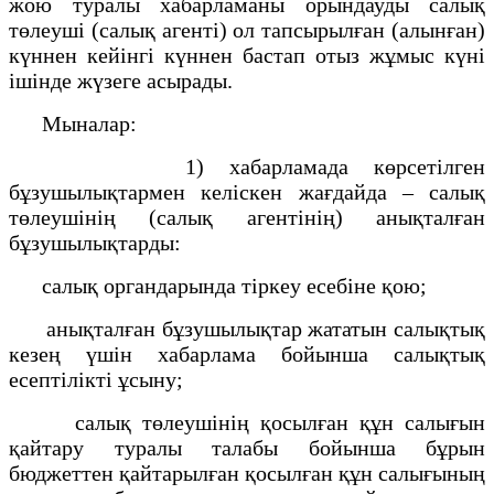
жою туралы хабарламаны орындауды салық
төлеуші (салық агенті) ол тапсырылған (алынған)
күннен кейiнгi күннен бастап отыз жұмыс күні
ішінде жүзеге асырады.
Мыналар:
1) хабарламада көрсетілген
бұзушылықтармен келіскен жағдайда – салық
төлеушінің (салық агентінің) анықталған
бұзушылықтарды:
салық органдарында тіркеу есебіне қою;
анықталған бұзушылықтар жататын салықтық
кезең үшін хабарлама бойынша салықтық
есептілікті ұсыну;
салық төлеушінің қосылған құн салығын
қайтару туралы талабы бойынша бұрын
бюджеттен қайтарылған қосылған құн салығының