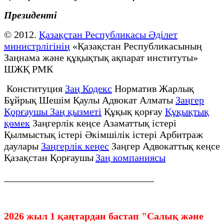
Президенті
© 2012.
Қазақстан Республикасы Әділет
министрлігінің
«Қазақстан Республикасының
Заңнама және құқықтық ақпарат институты»
ШЖҚ РМК
Конституция
Заң Кодекс
Норматив Жарлық
Бұйрық Шешім Қаулы Адвокат Алматы
Заңгер
Қорғаушы Заң қызметі
Құқық қорғау
Құқықтық
қөмек
Заңгерлік кеңсе Азаматтық істері
Қылмыстық істері Әкімшілік істері Арбитраж
даулары
Заңгерлік кеңес
Заңгер Адвокаттық кеңсе
Қазақстан Қорғаушы
Заң компаниясы
______________________________
2026 жыл 1 қаңтардан бастап "Салық және