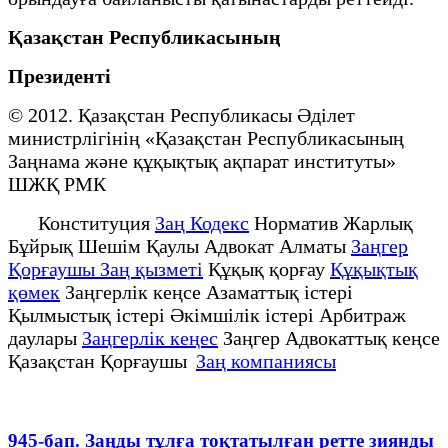
Қазақстан Республикасының
Президенті
© 2012. Қазақстан Республикасы Әділет
министрлігінің «Қазақстан Республикасының
Заңнама және құқықтық ақпарат институты»
ШЖҚ РМК
Конституция
Заң Кодекс
Норматив Жарлық
Бұйрық Шешім Қаулы Адвокат Алматы
Заңгер
Қорғаушы Заң қызметі
Құқық қорғау
Құқықтық
қөмек
Заңгерлік кеңсе Азаматтық істері
Қылмыстық істері Әкімшілік істері Арбитраж
даулары
Заңгерлік кеңес
Заңгер Адвокаттық кеңсе
Қазақстан Қорғаушы
Заң компаниясы
945-бап. Заңды тұлға тоқтатылған ретте зиянды