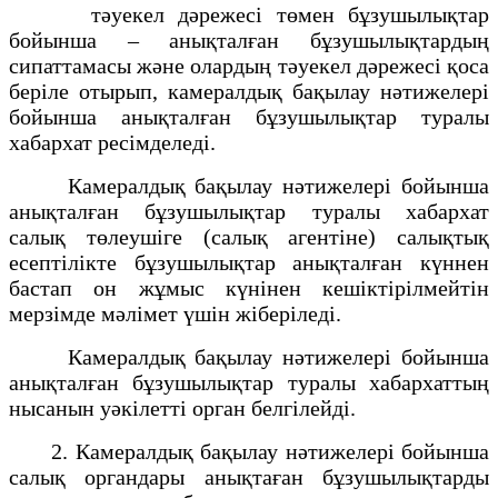
тәуекел дәрежесі төмен бұзушылықтар
бойынша – анықталған бұзушылықтардың
сипаттамасы және олардың тәуекел дәрежесі қоса
беріле отырып, камералдық бақылау нәтижелері
бойынша анықталған бұзушылықтар туралы
хабархат ресімделеді.
Камералдық бақылау нәтижелері бойынша
анықталған бұзушылықтар туралы хабархат
салық төлеушіге (салық агентіне) салықтық
есептілікте бұзушылықтар анықталған күннен
бастап он жұмыс күнінен кешіктірілмейтін
мерзімде мәлімет үшін жіберіледі.
Камералдық бақылау нәтижелері бойынша
анықталған бұзушылықтар туралы хабархаттың
нысанын уәкілетті орган белгілейді.
2. Камералдық бақылау нәтижелері бойынша
салық органдары анықтаған бұзушылықтарды