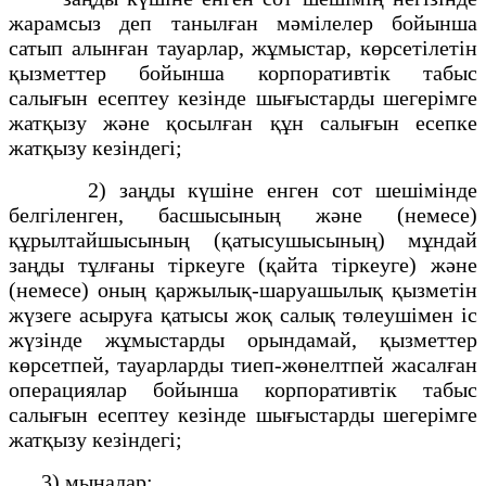
жарамсыз деп танылған мәмілелер бойынша
сатып алынған тауарлар, жұмыстар, көрсетілетін
қызметтер бойынша корпоративтік табыс
салығын есептеу кезінде шығыстарды шегерімге
жатқызу және қосылған құн салығын есепке
жатқызу кезіндегі;
2) заңды күшіне енген сот шешімінде
белгіленген, басшысының және (немесе)
құрылтайшысының (қатысушысының) мұндай
заңды тұлғаны тіркеуге (қайта тіркеуге) және
(немесе) оның қаржылық-шаруашылық қызметін
жүзеге асыруға қатысы жоқ салық төлеушімен іс
жүзінде жұмыстарды орындамай, қызметтер
көрсетпей, тауарларды тиеп-жөнелтпей жасалған
операциялар бойынша корпоративтік табыс
салығын есептеу кезінде шығыстарды шегерімге
жатқызу кезіндегі;
3) мыналар: