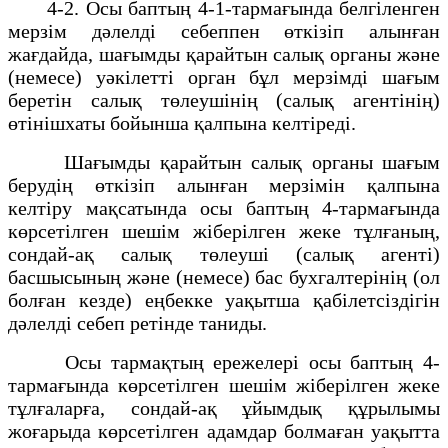
4-2. Осы баптың 4-1-тармағында белгіленген
мерзім дәлелді себеппен өткізіп алынған
жағдайда, шағымды қарайтын салық органы және
(немесе) уәкілетті орган бұл мерзімді шағым
беретін салық төлеушінің (салық агентінің)
өтінішхаты бойынша қалпына келтіреді.
Шағымды қарайтын салық органы шағым
берудің өткізіп алынған мерзімін қалпына
келтіру мақсатында осы баптың 4-тармағында
көрсетілген шешім жіберілген жеке тұлғаның,
сондай-ақ салық төлеуші (салық агенті)
басшысының және (немесе) бас бухгалтерінің (ол
болған кезде) еңбекке уақытша қабілетсіздігін
дәлелді себеп ретінде таниды.
Осы тармақтың ережелері осы баптың 4-
тармағында көрсетілген шешім жіберілген жеке
тұлғаларға, сондай-ақ ұйымдық құрылымы
жоғарыда көрсетілген адамдар болмаған уақытта