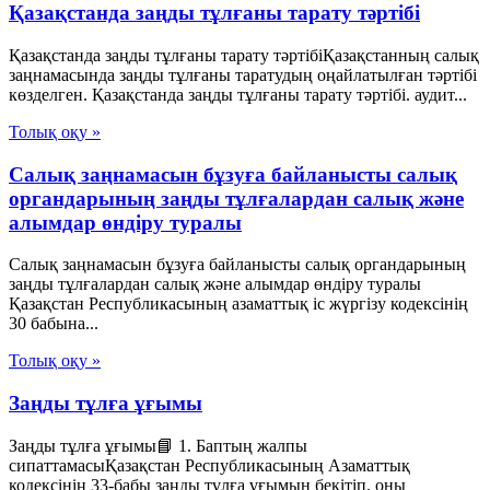
Қазақстанда заңды тұлғаны тарату тәртібі
Қазақстанда заңды тұлғаны тарату тәртібіҚазақстанның салық
заңнамасында заңды тұлғаны таратудың оңайлатылған тәртібі
көзделген. Қазақстанда заңды тұлғаны тарату тәртібі. аудит...
Толық оқу »
Салық заңнамасын бұзуға байланысты салық
органдарының заңды тұлғалардан салық және
алымдар өндіру туралы
Салық заңнамасын бұзуға байланысты салық органдарының
заңды тұлғалардан салық және алымдар өндіру туралы
Қазақстан Республикасының азаматтық іс жүргізу кодексінің
30 бабына...
Толық оқу »
Заңды тұлға ұғымы
Заңды тұлға ұғымы📘 1. Баптың жалпы
сипаттамасыҚазақстан Республикасының Азаматтық
кодексінің 33-бабы заңды тұлға ұғымын бекітіп, оны