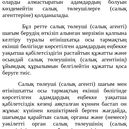
оларды алмастыратын адамдардың болуын
көздемейтін салық төлеушілерге (салық
агенттеріне) қолданылады.
Бұл ретте салық төлеуші (салық агенті)
шағым берудің өткізіп алынған мерзімін қалпына
келтіру туралы өтінішхатқа осы тармақтың
екінші бөлігінде көрсетілген адамдардың еңбекке
уақытша қабілетсіздігін растайтын құжатты және
осындай салық төлеушінің (салық агентінің)
ұйымдық құрылымын белгілейтін құжатты қоса
беруге тиіс.
Салық төлеуші (салық агенті) шағым мен
өтінішхатты осы тармақтың екінші бөлігінде
көрсетілген адамдардың еңбекке уақытша
қабілетсіздік кезеңі аяқталған күннен бастап он
жұмыс күнінен кешіктірмей берген жағдайда,
шағымды қарайтын салық органы және (немесе)
уәкілетті орган салық төлеушінің (салық