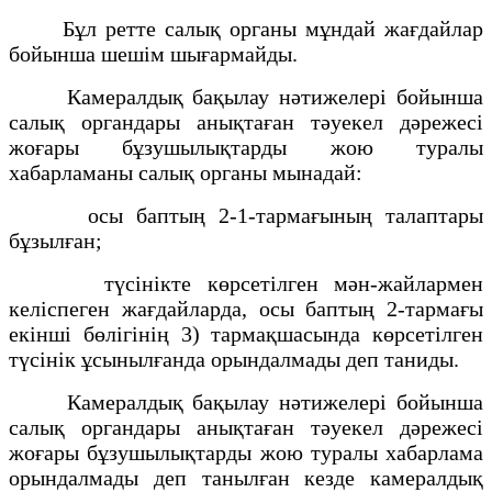
Бұл ретте салық органы мұндай жағдайлар
бойынша шешім шығармайды.
Камералдық бақылау нәтижелері бойынша
салық органдары анықтаған тәуекел дәрежесі
жоғары бұзушылықтарды жою туралы
хабарламаны салық органы мынадай:
осы баптың 2-1-тармағының талаптары
бұзылған;
түсінікте көрсетілген мән-жайлармен
келіспеген жағдайларда, осы баптың 2-тармағы
екінші бөлігінің 3) тармақшасында көрсетілген
түсінік ұсынылғанда орындалмады деп таниды.
Камералдық бақылау нәтижелері бойынша
салық органдары анықтаған тәуекел дәрежесі
жоғары бұзушылықтарды жою туралы хабарлама
орындалмады деп танылған кезде камералдық