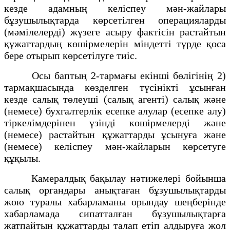
кезде адамның келіспеу мән-жайлары
бұзушылықтарда көрсетілген операцияларды
(мәмілелерді) жүзеге асыру фактісін растайтын
құжаттардың көшірмелерін міндетті түрде қоса
бере отырып көрсетілуге тиіс.
Осы баптың 2-тармағы екінші бөлігінің 2)
тармақшасында көзделген түсінікті ұсынған
кезде салық төлеуші (салық агенті) салық және
(немесе) бухгалтерлік есепке алулар (есепке алу)
тіркелімдерінен үзінді көшірмелерді және
(немесе) растайтын құжаттарды ұсынуға және
(немесе) келіспеу мән-жайларын көрсетуге
құқылы.
Камералдық бақылау нәтижелері бойынша
салық органдары анықтаған бұзушылықтарды
жою туралы хабарламаны орындау шеңберінде
хабарламада сипатталған бұзушылықтарға
жатпайтын құжаттарды талап етіп алдыруға жол