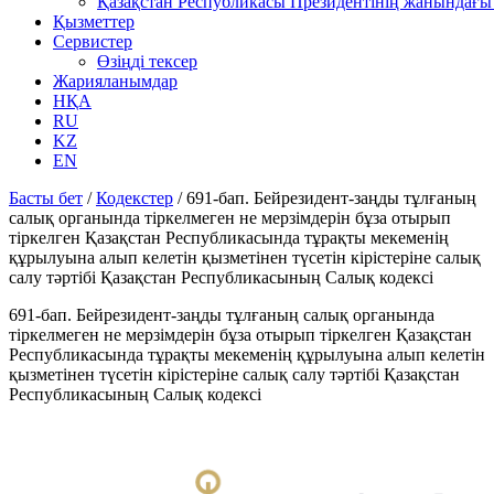
Қазақстан Республикасы Президентінің жанындағы 
Қызметтер
Сервистер
Өзіңді тексер
Жарияланымдар
НҚА
RU
KZ
EN
Басты бет
/
Кодекстер
/
691-бап. Бейрезидент-заңды тұлғаның
салық органында тіркелмеген не мерзімдерін бұза отырып
тіркелген Қазақстан Республикасында тұрақты мекеменің
құрылуына алып келетін қызметінен түсетін кірістеріне салық
салу тәртібі Қазақстан Республикасының Салық кодексі
691-бап. Бейрезидент-заңды тұлғаның салық органында
тіркелмеген не мерзімдерін бұза отырып тіркелген Қазақстан
Республикасында тұрақты мекеменің құрылуына алып келетін
қызметінен түсетін кірістеріне салық салу тәртібі Қазақстан
Республикасының Салық кодексі