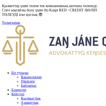
Қызметтер үшін төлем тек компанияның шотына төленеді.
Сізге ыңғайлы болу үшін біз Kaspi RED / CREDIT /БӨЛІП
ТӨЛЕУДІ іске қостық 😎
Толығырақ
Біз туралы
Вакансиялар
Пікірлер
Байланыс
Бланктер
Кейстер
Қылмыстық
Азаматтық