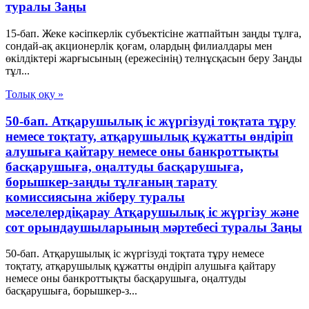
туралы Заңы
15-бап. Жеке кәсiпкерлiк субъектiсiне жатпайтын заңды тұлға,
сондай-ақ акционерлiк қоғам, олардың филиалдары мен
өкiлдiктерi жарғысының (ережесiнiң) телнұсқасын беру Заңды
тұл...
Толық оқу »
50-бап. Атқарушылық iс жүргiзудi тоқтата тұру
немесе тоқтату, атқарушылық құжатты өндiрiп
алушыға қайтару немесе оны банкроттықты
басқарушыға, оңалтуды басқарушыға,
борышкер-заңды тұлғаның тарату
комиссиясына жiберу туралы
мәселелердiқарау Атқарушылық iс жүргiзу және
сот орындаушыларының мәртебесi туралы Заңы
50-бап. Атқарушылық iс жүргiзудi тоқтата тұру немесе
тоқтату, атқарушылық құжатты өндiрiп алушыға қайтару
немесе оны банкроттықты басқарушыға, оңалтуды
басқарушыға, борышкер-з...