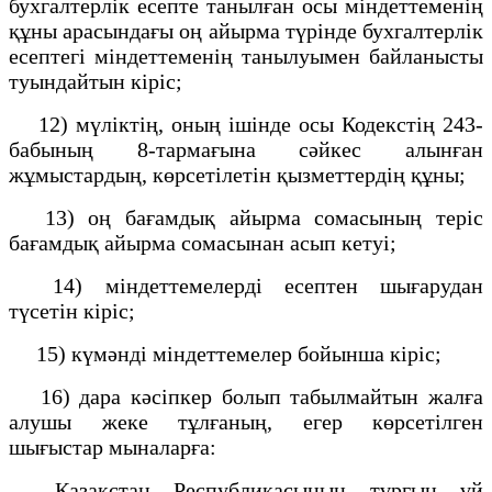
бухгалтерлік есепте танылған осы міндеттеменің
құны арасындағы оң айырма түрінде бухгалтерлік
есептегі міндеттеменің танылуымен байланысты
туындайтын кіріс;
12) мүліктің, оның ішінде осы Кодекстің 243-
бабының 8-тармағына сәйкес алынған
жұмыстардың, көрсетілетін қызметтердің құны;
13) оң бағамдық айырма сомасының теріс
бағамдық айырма сомасынан асып кетуі;
14) міндеттемелерді есептен шығарудан
түсетін кіріс;
15) күмәнді міндеттемелер бойынша кіріс;
16) дара кәсіпкер болып табылмайтын жалға
алушы жеке тұлғаның, егер көрсетілген
шығыстар мыналарға:
Қазақстан Республикасының тұрғын үй