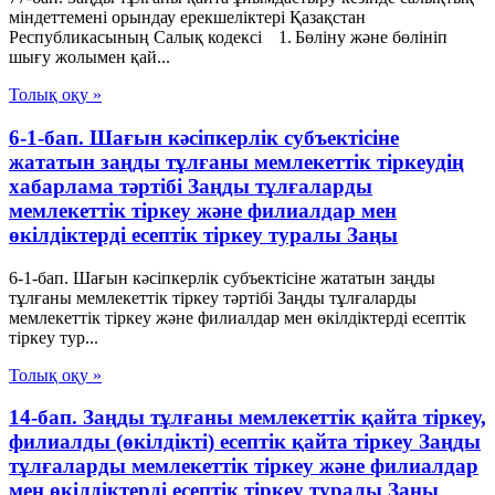
міндеттемені орындау ерекшеліктері Қазақстан
Республикасының Салық кодексі 1. Бөліну және бөлініп
шығу жолымен қай...
Толық оқу »
6-1-бап. Шағын кәсіпкерлік субъектісіне
жататын заңды тұлғаны мемлекеттік тіркеудің
хабарлама тәртібі Заңды тұлғаларды
мемлекеттік тіркеу және филиалдар мен
өкілдіктерді есептік тіркеу туралы Заңы
6-1-бап. Шағын кәсіпкерлік субъектісіне жататын заңды
тұлғаны мемлекеттік тіркеу тәртібі Заңды тұлғаларды
мемлекеттік тіркеу және филиалдар мен өкілдіктерді есептік
тіркеу тур...
Толық оқу »
14-бап. Заңды тұлғаны мемлекеттік қайта тіркеу,
филиалды (өкілдікті) есептік қайта тіркеу Заңды
тұлғаларды мемлекеттік тіркеу және филиалдар
мен өкілдіктерді есептік тіркеу туралы Заңы