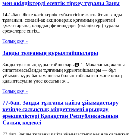
мен өкілдіктерді есептік тіркеу туралы Заңы
14-1-бап. Жеке кәсіпкерлік субъектісіне жатпайтын заңды
тұлғаның, сондай-ақ акционерлік қоғамның құрылтай
құжаттарына, олардың филиалдары (өкілдіктері) туралы
ережелерге енгіз...
Толық оқу »
Заңды тұлғаның құрылтайшылары
Заңды тұлғаның құрылтайшылары📘 1. Мақаланың жалпы
сипаттамасыЗаңды тұлғаның құрылтайшылары — бұл
ұйымды құру бастамашысы болып табылатын және оның
қалыптасуына үлес қосатын ж...
Толық оқу »
77-бап. Заңды тұлғаны қайта ұйымдастыру
кезінде салықтық міндеттемені орындау
ерекшеліктері Қазақстан Республикасының
Салық кодексі
77-бап. Заңды тұлғаны қайта ұйымдастыру кезінде салықтық