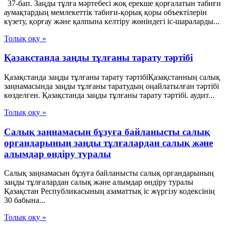
37-бап. Заңды тұлға мәртебесi жоқ ерекше қорғалатын табиғи
аумақтардың мемлекеттiк табиғи-қорық қоры объектiлерiн
күзету, қорғау және қалпына келтiру жөнiндегi iс-шараларды...
Толық оқу »
Қазақстанда заңды тұлғаны тарату тәртібі
Қазақстанда заңды тұлғаны тарату тәртібіҚазақстанның салық
заңнамасында заңды тұлғаны таратудың оңайлатылған тәртібі
көзделген. Қазақстанда заңды тұлғаны тарату тәртібі. аудит...
Толық оқу »
Салық заңнамасын бұзуға байланысты салық
органдарының заңды тұлғалардан салық және
алымдар өндіру туралы
Салық заңнамасын бұзуға байланысты салық органдарының
заңды тұлғалардан салық және алымдар өндіру туралы
Қазақстан Республикасының азаматтық іс жүргізу кодексінің
30 бабына...
Толық оқу »