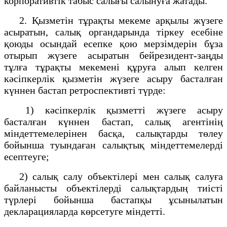
корпоративтік табыс салығы салынуға жатады.
2. Қызметін тұрақты мекеме арқылы жүзеге
асыратын, салық органдарында тіркеу есебіне
қоюды осындай есепке қою мерзімдерін бұза
отырып жүзеге асыратын бейрезидент-заңды
тұлға тұрақты мекемені құруға алып келген
кәсіпкерлік қызметін жүзеге асыру басталған
күннен бастап ретроспективті түрде:
1) кәсіпкерлік қызметті жүзеге асыру
басталған күннен бастап, салық агентінің
міндеттемелерінен басқа, салықтарды төлеу
бойынша туындаған салықтық міндеттемелерді
есептеуге;
2) салық салу объектілері мен салық салуға
байланысты объектілерді салықтардың тиісті
түрлері бойынша бастапқы ұсынылатын
декларацияларда көрсетуге міндетті.