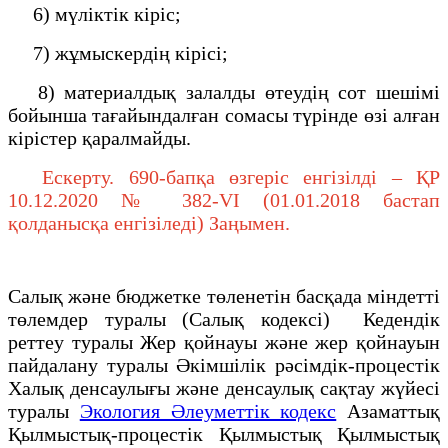
6) мүлiктiк кіріс;
7) жұмыскердің кірісі;
8) материалдық залалды өтеудің сот шешiмi
бойынша тағайындалған сомасы түрінде өзі алған
кірістер қаралмайды.
Ескерту. 690-бапқа өзгеріс енгізілді – ҚР
10.12.2020 № 382-VI (01.01.2018 бастап
қолданысқа енгізіледі) Заңымен.
Салық және бюджетке төленетін басқада міндетті
төлемдер туралы (Салық кодексі) Кедендік
реттеу туралы Жер қойнауы және жер қойнауын
пайдалану туралы Әкімшілік рәсімдік-процестік
Халық денсаулығы және денсаулық сақтау жүйесі
туралы
Экология Әлеуметтік кодекс
Азаматтық
Қылмыстық-процестік Қылмыстық Қылмыстық