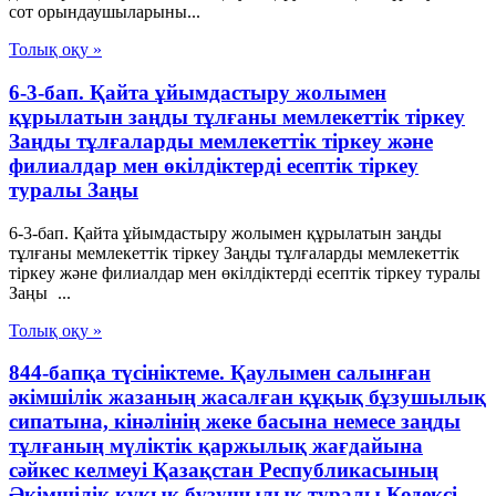
сот орындаушыларыны...
Толық оқу »
6-3-бап. Қайта ұйымдастыру жолымен
құрылатын заңды тұлғаны мемлекеттік тіркеу
Заңды тұлғаларды мемлекеттік тіркеу және
филиалдар мен өкілдіктерді есептік тіркеу
туралы Заңы
6-3-бап. Қайта ұйымдастыру жолымен құрылатын заңды
тұлғаны мемлекеттік тіркеу Заңды тұлғаларды мемлекеттік
тіркеу және филиалдар мен өкілдіктерді есептік тіркеу туралы
Заңы ...
Толық оқу »
844-бапқа түсініктеме. Қаулымен салынған
әкімшілік жазаның жасалған құқық бұзушылық
сипатына, кінәлінің жеке басына немесе заңды
тұлғаның мүліктік қаржылық жағдайына
сәйкес келмеуі Қазақстан Республикасының
Әкімшілік құқық бұзушылық туралы Кодексі