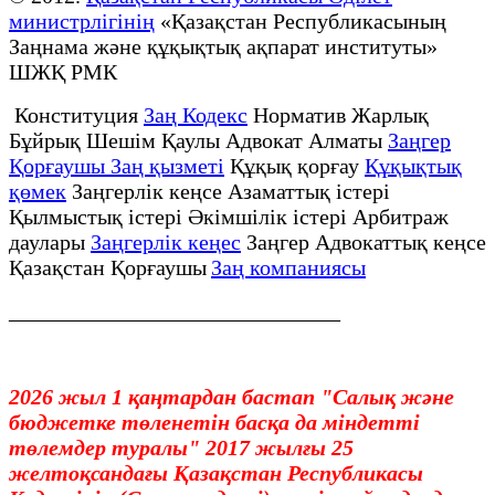
министрлігінің
«Қазақстан Республикасының
Заңнама және құқықтық ақпарат институты»
ШЖҚ РМК
Конституция
Заң Кодекс
Норматив Жарлық
Бұйрық Шешім Қаулы Адвокат Алматы
Заңгер
Қорғаушы Заң қызметі
Құқық қорғау
Құқықтық
қөмек
Заңгерлік кеңсе Азаматтық істері
Қылмыстық істері Әкімшілік істері Арбитраж
даулары
Заңгерлік кеңес
Заңгер Адвокаттық кеңсе
Қазақстан Қорғаушы
Заң компаниясы
______________________________
2026 жыл 1 қаңтардан бастап "Салық және
бюджетке төленетін басқа да міндетті
төлемдер туралы" 2017 жылғы 25
желтоқсандағы Қазақстан Республикасы