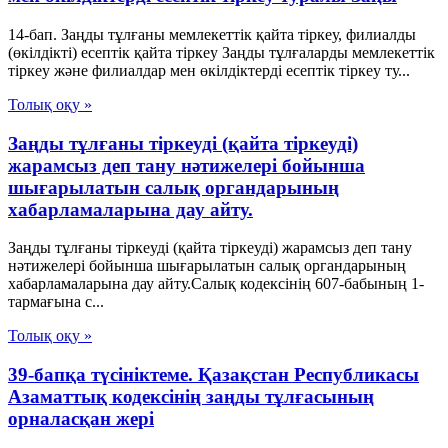
14-бап. Заңды тұлғаны мемлекеттік қайта тіркеу, филиалды
(өкілдікті) есептік қайта тіркеу Заңды тұлғаларды мемлекеттік
тіркеу және филиалдар мен өкілдіктерді есептік тіркеу ту...
Толық оқу »
Заңды тұлғаны тіркеуді (қайта тіркеуді)
жарамсыз деп тану нәтижелері бойынша
шығарылатын салық органдарының
хабарламаларына дау айту.
Заңды тұлғаны тіркеуді (қайта тіркеуді) жарамсыз деп тану
нәтижелері бойынша шығарылатын салық органдарының
хабарламаларына дау айту.Салық кодексінің 607-бабының 1-
тармағына с...
Толық оқу »
39-бапқа түсініктеме. Қазақстан Республикасы
Азаматтық кодексінің заңды тұлғасының
орналасқан жері