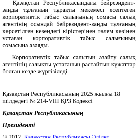
Қазақстан Республикасындағы бейрезидент-
заңды тұлғаның тұрақты мекемесі есептеген
корпоративтік табыс салығының сомасы салық
агентінің осындай бейрезидент-заңды тұлғаның
көрсетілген кезеңдегі кірістерінен төлем көзінен
ұстаған корпоративтік табыс салығының
сомасына азаяды.
Корпоративтік табыс салығын азайту салық
агентінің салықты ұстағанын растайтын құжаттар
болған кезде жүргізіледі.
Қазақстан Республикасының 2025 жылғы 18
шiлдедегi № 214-VIII ҚРЗ Кодексі
Қазақстан Республикасының
Президенті
© 2012.
Қазақстан Республикасы Әділет