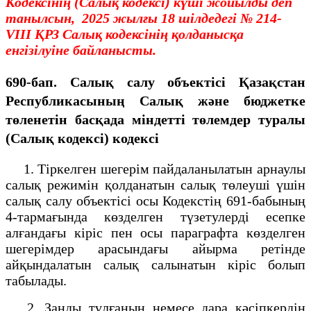
Кодексінің (Салық кодексі) күші жойылды деп
танылсын, 2025 жылғы 18 шілдедегі № 214-
VIII ҚРЗ Салық кодексінің қолданысқа
енгізілуіне байланысты.
690-бап. Салық салу объектісі Қазақстан
Республикасының Салық және бюджетке
төленетін басқада міндетті төлемдер туралы
(Салық кодексі) кодексі
1. Тіркелген шегерім пайдаланылатын арнаулы
салық режимін қолданатын салық төлеуші үшін
салық салу объектісі осы Кодекстің 691-бабының
4-тармағында көзделген түзетулерді есепке
алғандағы кіріс пен осы параграфта көзделген
шегерімдер арасындағы айырма ретінде
айқындалатын салық салынатын кіріс болып
табылады.
2. Заңды тұлғаның немесе дара кәсіпкердің