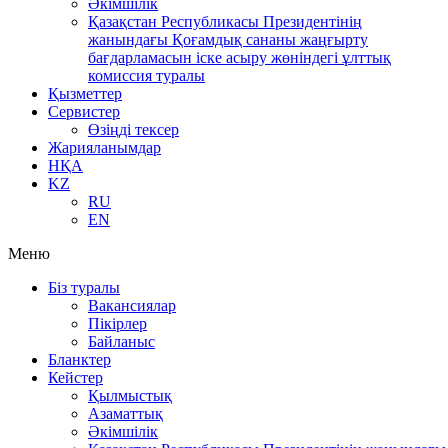
Әкімшілік
Қазақстан Республикасы Президентінің
жанындағы Қоғамдық сананы жаңғырту
бағдарламасын іске асыру жөніндегі ұлттық
комиссия туралы
Қызметтер
Сервистер
Өзіңді тексер
Жарияланымдар
НҚА
KZ
RU
EN
Меню
Біз туралы
Вакансиялар
Пікірлер
Байланыс
Бланктер
Кейстер
Қылмыстық
Азаматтық
Әкімшілік