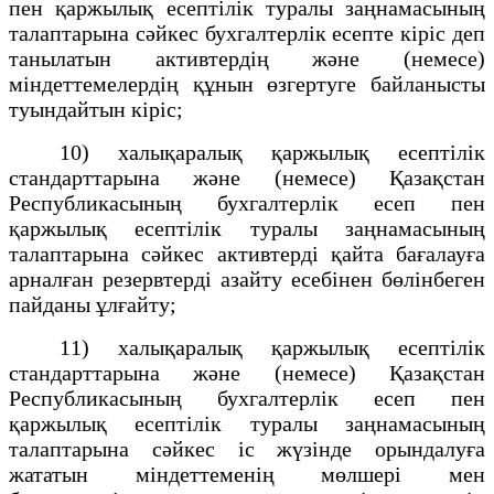
пен қаржылық есептілік туралы заңнамасының
талаптарына сәйкес бухгалтерлік есепте кіріс деп
танылатын активтердің және (немесе)
міндеттемелердің құнын өзгертуге байланысты
туындайтын кіріс;
10) халықаралық қаржылық есептілік
стандарттарына және (немесе) Қазақстан
Республикасының бухгалтерлік есеп пен
қаржылық есептілік туралы заңнамасының
талаптарына сәйкес активтерді қайта бағалауға
арналған резервтерді азайту есебінен бөлінбеген
пайданы ұлғайту;
11) халықаралық қаржылық есептілік
стандарттарына және (немесе) Қазақстан
Республикасының бухгалтерлік есеп пен
қаржылық есептілік туралы заңнамасының
талаптарына сәйкес іс жүзінде орындалуға
жататын міндеттеменің мөлшері мен