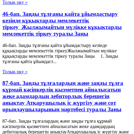
Толық оқу »
46-бап. Заңды тұлғаны қайта ұйымдастыру
кезінде құқықтарды мемлекеттік
тіркеу Жылжымайтын мүлікке құқықтарды
мемлекеттік тіркеу туралы Заңы
46-бап. Заңды тұлғаны қайта ұйымдастыру кезінде
құқықтарды мемлекеттік тіркеуЖылжымайтын мүлікке
құқықтарды мемлекеттік тіркеу туралы Заңы 1. Заңды
тұлғаны қайта ұйымдаст...
Толық оқу »
87-бап. Заңды тұлғалардың және заңды тұлға
құрмай кәсіпкерлік қызметпен айналысатын
жеке адамдардың дебиторлық берешегін
анықтау Атқарушылық iс жүргiзу және сот
орындаушыларының мәртебесi туралы Заңы
87-бап. Заңды тұлғалардың және заңды тұлға құрмай
кәсіпкерлік қызметпен айналысатын жеке адамдардың
дебиторлық берешегін анықтауАтқарушылық iс жүргiзу және