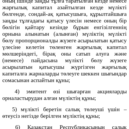
оның ішінде заңды тұлға таратылған кезде немесе
жарғылық капитал азайтылған кезде мүлікті
бөлгенде, сондай-ақ қатысушыға, құрылтайшыға
заңды тұлғадағы қатысу үлесін немесе оның бір
бөлігін қайтару кезінде бұрын енгізілгеннің
орнына алынатын (алынған) мүліктің мүлікті
бөлу пропорционалды жүзеге асырылатын қатысу
үлесіне келетін төленген жарғылық капитал
мөлшеріндегі, бірақ оны сатып алуға және
(немесе) пайдасына мүлікті бөлу жүзеге
асырылатын қатысушы жүргізген жарғылық
капиталға жарналарды төлеуге шеккен шығындар
сомасынан аспайтын құны;
4) эмитент өзі шығарған акцияларды
орналастырудан алған мүліктің құны;
5) мүлікті беретін салық төлеуші үшін –
өтеусіз негізде берілген мүліктің құны;
6) Қазақстан Республикасының салық