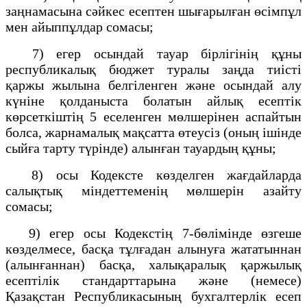
заңнамасына сәйкес есептен шығарылған өсімпұл
мен айыппұлдар сомасы;
7) егер осындай тауар бірлігінің құны
республикалық бюджет туралы заңда тиісті
қаржы жылына белгіленген және осындай алу
күніне қолданыста болатын айлық есептік
көрсеткіштің 5 еселенген мөлшерінен аспайтын
болса, жарнамалық мақсатта өтеусіз (оның ішінде
сыйға тарту түрінде) алынған тауардың құны;
8) осы Кодексте көзделген жағдайларда
салықтық міндеттеменің мөлшерін азайту
сомасы;
9) егер осы Кодекстің 7-бөлімінде өзгеше
көзделмесе, басқа тұлғадан алынуға жататыннан
(алынғаннан) басқа, халықаралық қаржылық
есептілік стандарттарына және (немесе)
Қазақстан Республикасының бухгалтерлік есеп