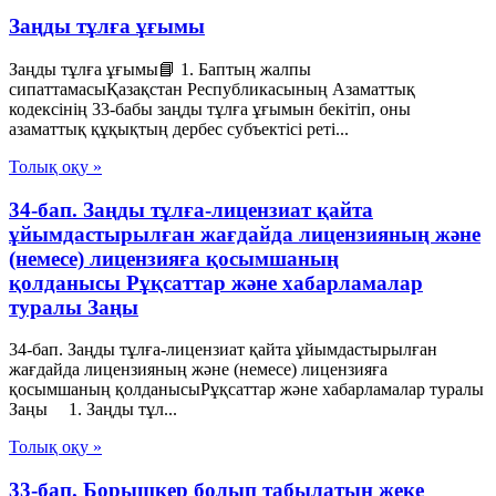
Заңды тұлға ұғымы
Заңды тұлға ұғымы📘 1. Баптың жалпы
сипаттамасыҚазақстан Республикасының Азаматтық
кодексінің 33-бабы заңды тұлға ұғымын бекітіп, оны
азаматтық құқықтың дербес субъектісі реті...
Толық оқу »
34-бап. Заңды тұлға-лицензиат қайта
ұйымдастырылған жағдайда лицензияның және
(немесе) лицензияға қосымшаның
қолданысы Рұқсаттар және хабарламалар
туралы Заңы
34-бап. Заңды тұлға-лицензиат қайта ұйымдастырылған
жағдайда лицензияның және (немесе) лицензияға
қосымшаның қолданысыРұқсаттар және хабарламалар туралы
Заңы 1. Заңды тұл...
Толық оқу »
33-бап. Борышкер болып табылатын жеке