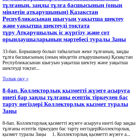
тұлғаның, заңды тұлға басшысының (оның
міндетін атқарушының) Қазақстан
Республикасынан шығуын уақытша шектеу
және уақытша шектеуді тоқтата
тұру Атқарушылық iс жүргiзу және сот
орындаушыларының мәртебесi туралы Заңы
33-бап. Борышкер болып табылатын жеке тұлғаның, заңды
тұлға басшысының (оның міндетін атқарушының) Қазақстан
Республикасынан шығуын уақытша шектеу және уақытша
шектеуді тоқтат...
Толық оқу »
8-бап. Коллекторлық қызметті жүзеге асыруға
ниеті бар заңды тұлғаны есептік тіркеуден бас
тарту негіздерi Коллекторлық қызмет туралы
Заңы
8-бап. Коллекторлық қызметті жүзеге асыруға ниеті бар заңды
тұлғаны есептік тіркеуден бас тарту негіздерiКоллекторлық
қызмет туралы Заңы 1. Коллекторлық қызметті жүзеге а...