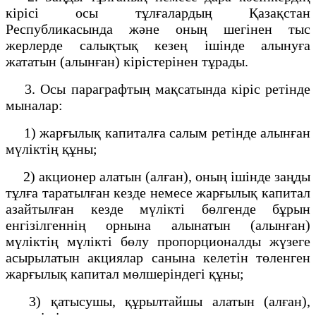
кірісі осы тұлғалардың Қазақстан
Республикасында және оның шегінен тыс
жерлерде салықтық кезең ішінде алынуға
жататын (алынған) кірістерінен тұрады.
3. Осы параграфтың мақсатында кіріс ретінде
мыналар:
1) жарғылық капиталға салым ретінде алынған
мүліктің құны;
2) акционер алатын (алған), оның ішінде заңды
тұлға таратылған кезде немесе жарғылық капитал
азайтылған кезде мүлікті бөлгенде бұрын
енгізілгеннің орнына алынатын (алынған)
мүліктің мүлікті бөлу пропорционалды жүзеге
асырылатын акциялар санына келетін төленген
жарғылық капитал мөлшеріндегі құны;
3) қатысушы, құрылтайшы алатын (алған),