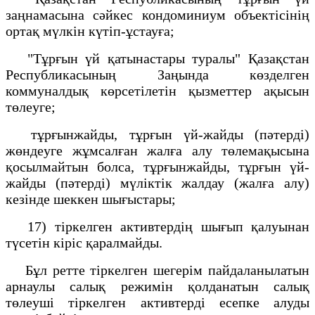
заңнамасына сәйкес кондоминиум объектісінің
ортақ мүлкін күтіп-ұстауға;
"Тұрғын үй қатынастары туралы" Қазақстан
Республикасының Заңында көзделген
коммуналдық көрсетілетін қызметтер ақысын
төлеуге;
тұрғынжайды, тұрғын үй-жайды (пәтерді)
жөндеуге жұмсалған жалға алу төлемақысына
қосылмайтын болса, тұрғынжайды, тұрғын үй-
жайды (пәтерді) мүліктік жалдау (жалға алу)
кезінде шеккен шығыстары;
17) тіркелген активтердің шығып қалуынан
түсетін кіріс қаралмайды.
Бұл ретте тіркелген шегерім пайдаланылатын
арнаулы салық режимін қолданатын салық
төлеуші тіркелген активтерді есепке алуды