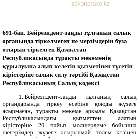
691-бап. Бейрезидент-заңды тұлғаның салық
органында тіркелмеген не мерзімдерін бұза
отырып тіркелген Қазақстан
Республикасында тұрақты мекеменің
құрылуына алып келетін қызметінен түсетін
кірістеріне салық салу тәртібі
Қазақстан
Республикасының Салық кодексі
1. Бейрезидент-заңды тұлғаның салық
органдарында тіркеу есебіне қоюды жүзеге
асырмаған, тұрақты мекеме арқылы Қазақстан
Республикасындағы қызметтен алатын
кірістеріне 20 пайыз мөлшерлеме бойынша
шегерімдер жүзеге асырылмай төлем көзінен