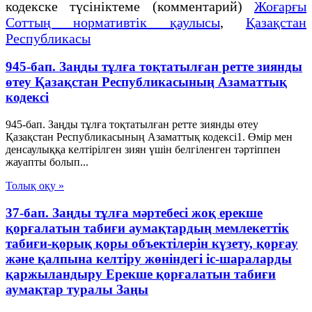
кодекске түсініктеме (комментарий)
Жоғарғы
Соттың нормативтік қаулысы
,
Қазақстан
Республикасы
945-бап. Заңды тұлға тоқтатылған ретте зиянды
өтеу Қазақстан Республикасының Азаматтық
кодексi
945-бап. Заңды тұлға тоқтатылған ретте зиянды өтеу
Қазақстан Республикасының Азаматтық кодексi1. Өмiр мен
денсаулыққа келтiрiлген зиян үшiн белгiленген тәртiппен
жауапты болып...
Толық оқу »
37-бап. Заңды тұлға мәртебесi жоқ ерекше
қорғалатын табиғи аумақтардың мемлекеттiк
табиғи-қорық қоры объектiлерiн күзету, қорғау
және қалпына келтiру жөнiндегi iс-шараларды
қаржыландыру Ерекше қорғалатын табиғи
аумақтар туралы Заңы