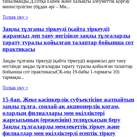
табылмайды.Д.сотқа Еңбек және халықты әлеуметтік қорғау
министрлігіне (бұдан әрі – Ми...
Толық оқу »
Заңды тұлғаны тіркеуді (қайта тіркеуді)
жарамсыз деп тану негізінде заңды тұлғаларды
тарату туралы қойылған талаптар бойынша сот
практикасы
Заңды тұлғаны тіркеуді (қайта тіркеуді) жарамсыз деп тану
негізінде заңды тұлғаларды тарату туралы қойылған талаптар
бойынша сот практикасыСК-нің 19-бабы 1-тармағы 10)
тармақш...
Толық оқу »
15-бап. Жеке кәсiпкерлiк субъектiсiне жатпайтын
заңды тұлға, сондай-ақ акционерлiк қоғам,
олардың филиалдары мен өкiлдiктерi
жарғысының (ережесiнiң) телнұсқасын беру
Заңды тұлғаларды мемлекеттік тіркеу және
филиалдар мен өкілдіктерді есептік тіркеу