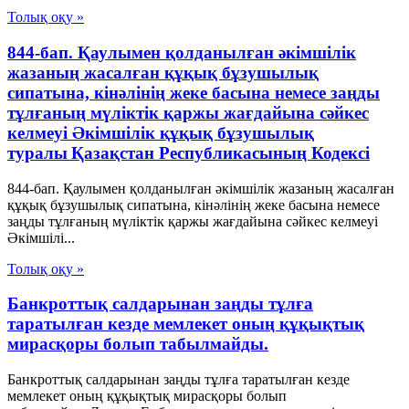
Толық оқу »
844-бап. Қаулымен қолданылған әкiмшiлiк
жазаның жасалған құқық бұзушылық
сипатына, кiнәлiнiң жеке басына немесе заңды
тұлғаның мүлiктiк қаржы жағдайына сәйкес
келмеуi Әкімшілік құқық бұзушылық
туралы Қазақстан Республикасының Кодексі
844-бап. Қаулымен қолданылған әкiмшiлiк жазаның жасалған
құқық бұзушылық сипатына, кiнәлiнiң жеке басына немесе
заңды тұлғаның мүлiктiк қаржы жағдайына сәйкес келмеуi
Әкімшілі...
Толық оқу »
Банкроттық салдарынан заңды тұлға
таратылған кезде мемлекет оның құқықтық
мирасқоры болып табылмайды.
Банкроттық салдарынан заңды тұлға таратылған кезде
мемлекет оның құқықтық мирасқоры болып