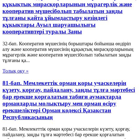
құқықтық мирасқорларының мұрагерлік және
кооператив мүшесiболып табылатын заңды
тұлғаны қайта ұйымдастыру кезiндегi
құқықтары Ауыл шаруашылығы
кооперативтері туралы Заңы
32-бап. Кооператив мүшесiнiң борыштары бойынша өндiрiп
алу және кооператив мүшесiнiң құқықтық мирасқорларының
мұрагерлік және кооператив мүшесiболып табылатын заңды
тұлғаны қа...
Толық оқу »
81-бап. Мемлекеттiк орман қоры учаскелерiн
күзету, қорғау, пайдалану, заңды тұлға мәртебесi
бар ерекше қорғалатын табиғи аумақтарда
ормандарды молықтыру мен орман өсiру
ерекшелiктерi Орман кодексі Қазақстан
Республикасының
81-бап. Мемлекеттiк орман қоры учаскелерiн күзету, қорғау,
пайдалану, заңды тұлға мәртебесi бар ерекше қорғалатын