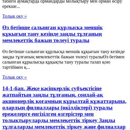
табиғи аумақтарда ормандарды молықтыру мен орман өсiру
ерекше...
Толық оқу »
Өз бетінше салынған құрлысқа меншік
құқығын тану кезінде заңды тұлғаның
мемлекеттік бажын төлеуі туралы
Өз бетінше салынған құрлысқа меншік құқығын тану кезінде
заңды тұлғаның мемлекеттік бажын төлеуі туралыӨз бетiмен
салынған құрылысқа құқықты тану туралы талап қою
тәртiбiмен қ...
Толық оқу »
14-1-бап. Жеке кәсіпкерлік субъектісіне
жатпайтын заңды тұлғаның, сондай-ақ
акционерлік қоғамның құрылтай құжаттарына,
олардың филиалдары (өкілдіктері) туралы
ережелерге енгізілген өзгерістер мен
толықтыруларды мемлекеттік тіркеу Заңды
тұлғаларды мемлекеттік тіркеу және филиалдар