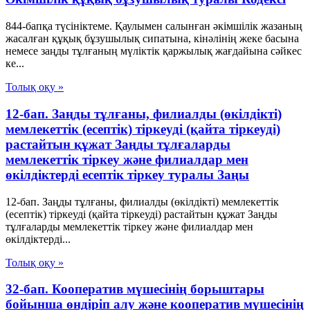
844-бапқа түсініктеме. Қаулымен салынған әкімшілік жазаның
жасалған құқық бұзушылық сипатына, кінәлінің жеке басына
немесе заңды тұлғаның мүліктік қаржылық жағдайына сәйкес
ке...
Толық оқу »
12-бап. Заңды тұлғаны, филиалды (өкiлдiктi)
мемлекеттiк (есептiк) тiркеуді (қайта тіркеуді)
растайтын құжат Заңды тұлғаларды
мемлекеттік тіркеу және филиалдар мен
өкілдіктерді есептік тіркеу туралы Заңы
12-бап. Заңды тұлғаны, филиалды (өкiлдiктi) мемлекеттiк
(есептiк) тiркеуді (қайта тіркеуді) растайтын құжат Заңды
тұлғаларды мемлекеттік тіркеу және филиалдар мен
өкілдіктерді...
Толық оқу »
32-бап. Кооператив мүшесiнiң борыштары
бойынша өндiрiп алу және кооператив мүшесiнiң