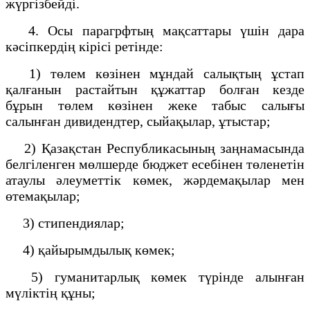
жүргізбейді.
4. Осы парагрфтың мақсаттары үшiн дара
кәсiпкердiң кірісі ретiнде:
1) төлем көзiнен мұндай салықтың ұстап
қалғанын растайтын құжаттар болған кезде
бұрын төлем көзiнен жеке табыс салығы
салынған дивидендтер, сыйақылар, ұтыстар;
2) Қазақстан Республикасының заңнамасында
белгіленген мөлшерде бюджет есебінен төленетін
атаулы әлеуметтік көмек, жәрдемақылар мен
өтемақылар;
3) стипендиялар;
4) қайырымдылық көмек;
5) гуманитарлық көмек түрінде алынған
мүліктің құны;