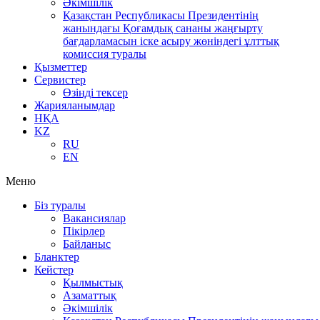
Әкімшілік
Қазақстан Республикасы Президентінің
жанындағы Қоғамдық сананы жаңғырту
бағдарламасын іске асыру жөніндегі ұлттық
комиссия туралы
Қызметтер
Сервистер
Өзіңді тексер
Жарияланымдар
НҚА
KZ
RU
EN
Меню
Біз туралы
Вакансиялар
Пікірлер
Байланыс
Бланктер
Кейстер
Қылмыстық
Азаматтық
Әкімшілік