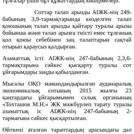
тұлғалар үшін бұл құжаттардың көшірмелері.
Соттар талап арызды АІЖК-нің 249-
бабының 3,9-тармақтарында көзделген талап
қоюшының талап арызды қайтару туралы арызы
бойынша және талап арызға тиісті емес тұлғаның
қол қоюы себебінен заң талаптарын сақтай
отырып қараусыз қалдырған.
Азаматтық істі АІЖК-нің 247-бабының 2,3,6-
тармақтарына сәйкес қысқарту туралы сот
ұйғарымдары заңды қабылданған.
Мысалы ОҚО мамандандырылған ауданаралық
экономикалық сотының 2015 жылғы 23
қаңтардағы ұйғарымымен салық органының
«Тохташов М.Н.» ЖК мәжбүрлеп тарату туралы
азаматтық іс АІЖК-нің 247-бабының 2-
тармағына сәйкес қысқартылған.
Өйткені аталған тараптардың арасындағы дәл