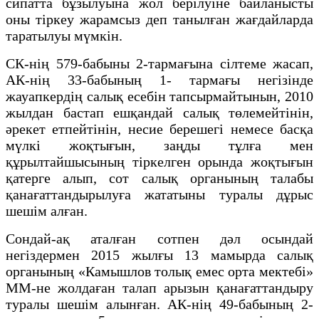
сипатта бұзылуына жол берілуіне байланысты
оны тіркеу жарамсыз деп танылған жағдайларда
таратылуы мүмкін.
СК-нің 579-бабыны 2-тармағына сілтеме жасап,
АК-нің 33-бабының 1- тармағы негізінде
жауапкердің салық есебін тапсырмайтынын, 2010
жылдан бастап ешқандай салық төлемейтінін,
әрекет етпейтінін, несие берешегі немесе басқа
мүлкі жоқтығын, заңды тұлға мен
құрылтайшысының тіркелген орында жоқтығын
қатерге алып, сот салық органының талабы
қанағаттандырылуға жататыны туралы дұрыс
шешім алған.
Сондай-ақ аталған сотпен дәл осындай
негіздермен 2015 жылғы 13 мамырда салық
органының «Камышлов толық емес орта мектебі»
ММ-не жолдаған талап арызын қанағаттандыру
туралы шешім алынған. АК-нің 49-бабының 2-