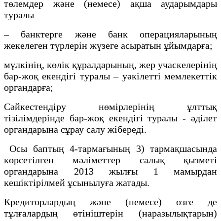
төлемдер және (немесе) ақша аударымдары
туралы
– банктерге және банк операцияларының
жекелеген түрлерін жүзеге асыратын ұйымдарға;
мүлкінің, көлік құралдарының, жер учаскелерінің
бар-жоқ екендігі туралы – уәкілетті мемлекеттік
органдарға;
Сәйкестендіру нөмірлерінің ұлттық
тізілімдерінде бар-жоқ екендігі туралы - әділет
органдарына сұрау салу жібереді.
Осы баптың 4-тармағының 3) тармақшасында
көрсетілген мәліметтер салық қызметі
органдарына 2013 жылғы 1 мамырдан
кешіктірілмей ұсынылуға жатады.
Кредиторлардың және (немесе) өзге де
тұлғалардың өтiнiштерiн (наразылықтарын)