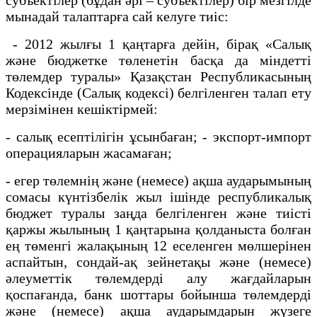
мынадай талаптарға сай келуге тиіс:
- 2012 жылғы 1 қаңтарға дейін, бірақ «Салық
және бюджетке төленетiн басқа да мiндеттi
төлемдер туралы» Қазақстан Республикасының
Кодексiнде (Салық кодексi) белгіленген талап ету
мерзімінен кешіктірмей:
- салық есептілігiн ұсынбаған; - экспорт-импорт
операцияларын жасамаған;
- егер төлемнің және (немесе) ақша аударымының
сомасы күнтізбелік жыл ішінде республикалық
бюджет туралы заңда белгіленген және тиісті
қаржы жылының 1 қаңтарына қолданыста болған
ең төменгі жалақының 12 еселенген мөлшерінен
аспайтын, сондай-ақ зейнетақы және (немесе)
әлеуметтік төлемдерді алу жағдайларын
қоспағанда, банк шоттары бойынша төлемдердi
және (немесе) ақша аударымдарын жүзеге