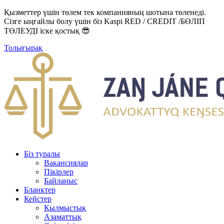
Қызметтер үшін төлем тек компанияның шотына төленеді.
Сізге ыңғайлы болу үшін біз Kaspi RED / CREDIT /БӨЛІП
ТӨЛЕУДІ іске қостық 😎
Толығырақ
Біз туралы
Вакансиялар
Пікірлер
Байланыс
Бланктер
Кейстер
Қылмыстық
Азаматтық