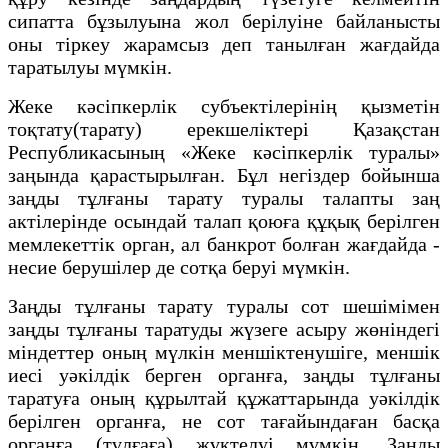
сипатта бұзылуына жол берiлуiне байланысты
оны тiркеу жарамсыз деп танылған жағдайда
таратылуы мүмкін.
Жеке кәсіпкерлік субъектілерінің қызметін
тоқтату(тарату) ерекшеліктері Қазақстан
Республикасының «Жеке кәсіпкерлік туралы»
заңында қарастырылған. Бұл негiздер бойынша
заңды тұлғаны тарату туралы талапты заң
актiлерiнде осындай талап қоюға құқық берiлген
мемлекеттiк орган, ал банкрот болған жағдайда -
несие берушiлер де сотқа беруi мүмкiн.
Заңды тұлғаны тарату туралы сот шешiмiмен
заңды тұлғаны таратуды жүзеге асыру жөнiндегi
мiндеттер оның мүлкiн меншiктенушiге, меншiк
иесi уәкiлдiк берген органға, заңды тұлғаны
таратуға оның құрылтай құжаттарында уәкiлдiк
берiлген органға, не сот тағайындаған басқа
органға (тұлғаға) жүктелуi мүмкiн. Заңды