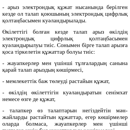
- арыз электрондық құжат нысанында берілген
кезде ол талап қоюшының электрондық цифрлық
қолтаңбасымен куәландырылады.
Өкілеттігі болған кезде талап арыз өкілдің
электрондық цифрлық қолтаңбасымен
куәландырылуы тиіс. Сонымен бірге талап арызға
қоса тіркелетін құжаттар болуы тиіс:
- жауапкерлер мен үшінші тұлғалардың санына
қарай талап арыздың көшірмесі,
- мемлекеттік баж төлеуді растайын құжат,
- өкілдің өкілеттігін куәландыратын сенімхат
немесе өзге де құжат,
- талапкер өз талаптарын негіздейтін мән-
жайларды растайтын құжаттар, егер көшірмелер
оларда болмаса, жауапкерлер мен үшінші