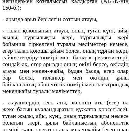
негіздермен қозғалыссыз қалдырған (АІЖК-нің
150-б.):
- арызда арыз берілетін соттың атауы,
- талап қоюшының атауы, оның туған күні, айы,
жылы, тұрғылықты жері, тұрғылықты жерi
бойынша тiркелгенi туралы мәлiметтер немесе,
егер талап қоюшы ұйым болса, оның тұрған жері,
сәйкестендiру нөмiрi мен банктік реквизиттері,
сондай-ақ, егер арызды оның өкілі берсе, өкілдің
атауы мен мекен-жайы, бұдан басқа, егер олар
бар болса, талапкер мен өкілдің ұялы
байланыстың абоненттік нөмірі мен электрондық
мекенжайы туралы мәліметтер,
- жауапкердің тегі, аты, әкесінің аты (егер ол
жеке басын куәландыратын құжатта көрсетілсе),
туған жылы, айы, күні, оның тұрғылықты немесе
болатын жері, ұялы байланыстың абоненттік
нөмірі және электрондық мекенжайы (егер олар