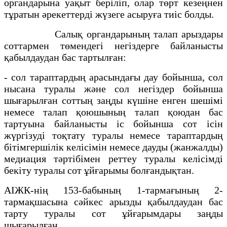
органдарына уақыт беріліп, олар төрт кезеңнен
тұратын әрекеттерді жүзеге асыруға тиіс болды.
Салық органдарының талап арыздары
соттармен төмендегі негіздерге байланысты
қабылдаудан бас тартылған:
- сол тараптардың арасындағы дау бойынша, сол
нысана туралы және сол негіздер бойынша
шығарылған соттың заңды күшіне енген шешімі
немесе талап қоюшының талап қоюдан бас
тартуына байланысты іс бойынша сот ісін
жүргізуді тоқтату туралы немесе тараптардың
бітімгершілік келісімін немесе дауды (жанжалды)
медиация тәртібімен реттеу туралы келісімді
бекіту туралы сот ұйғарымы болғандықтан.
АІЖК-нің 153-бабының 1-тармағының 2-
тармақшасына сәйкес арызды қабылдаудан бас
тарту туралы сот ұйғарымдары заңды
шығарылған.