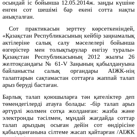
осындай іс бойынша 12.05.2014ж. заңды күшіне
енген сот шешімі бар екені сотта нақты
анықталған.
Сот практикасын зерттеу көрсеткеніндей,
«Қазақстан Республикасының кейбір заңнамалық
актілеріне салық салу мәселелері бойынша
өзгерістер мен толықтырулар енгізу туралы»
Қазақстан Республикасының 2012 жылғы 26
желтоқсандағы № 61-V Заңының қабылдануына
байланысты салық органдары АІЖК-нің
талаптарын сақтамастан соттарға жаппай талап
арыз беруді бастаған.
Барлық талап қоюшыларға тән қателіктер деп
төмендегілерді атауға болады: -бір талап арыз
әртүрлі жолмен сотқа жолданған: жазба және
электронды тәсілмен, мұндай жағдайда соттар
талап арыздың осыған дейін сот өндірісіне
қабылданғанына сілтеме жасап қайтарған /АІЖК