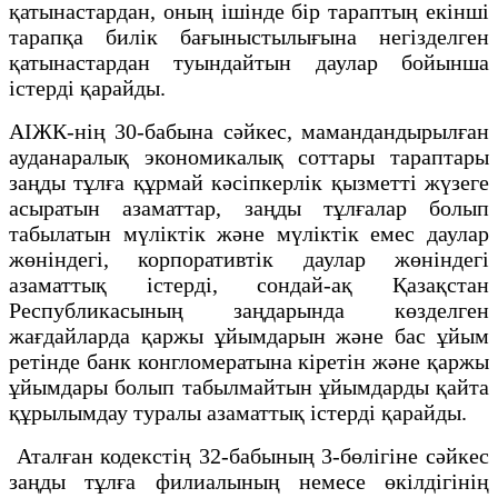
қатынастардан, оның ішінде бір тараптың екінші
тарапқа билік бағыныстылығына негізделген
қатынастардан туындайтын даулар бойынша
істерді қарайды.
АІЖК-нің 30-бабына сәйкес, мамандандырылған
ауданаралық экономикалық соттары тараптары
заңды тұлға құрмай кәсiпкерлiк қызметтi жүзеге
асыратын азаматтар, заңды тұлғалар болып
табылатын мүлiктiк және мүлiктiк емес даулар
жөнiндегi, корпоративтік даулар жөніндегі
азаматтық iстердi, сондай-ақ Қазақстан
Республикасының заңдарында көзделген
жағдайларда қаржы ұйымдарын және бас ұйым
ретінде банк конгломератына кіретін және қаржы
ұйымдары болып табылмайтын ұйымдарды қайта
құрылымдау туралы азаматтық істерді қарайды.
Аталған кодекстің 32-бабының 3-бөлігіне сәйкес
заңды тұлға филиалының немесе өкілдігінің