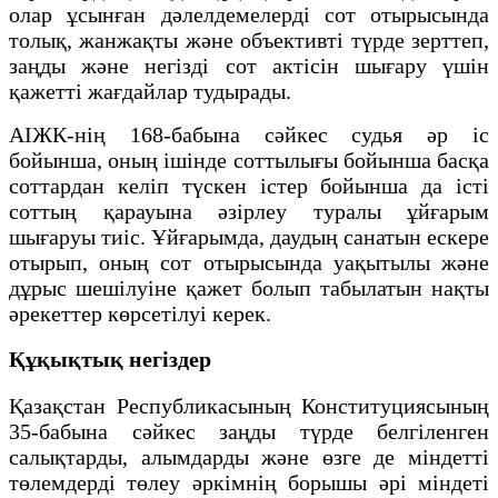
олар ұсынған дәлелдемелерді сот отырысында
толық, жанжақты және объективті түрде зерттеп,
заңды және негізді сот актісін шығару үшін
қажетті жағдайлар тудырады.
АІЖК-нің 168-бабына сәйкес судья әр іс
бойынша, оның ішінде соттылығы бойынша басқа
соттардан келіп түскен істер бойынша да істі
соттың қарауына әзірлеу туралы ұйғарым
шығаруы тиіс. Ұйғарымда, даудың санатын ескере
отырып, оның сот отырысында уақытылы және
дұрыс шешілуіне қажет болып табылатын нақты
әрекеттер көрсетілуі керек.
Құқықтық негіздер
Қазақстан Республикасының Конституциясының
35-бабына сәйкес заңды түрде белгіленген
салықтарды, алымдарды және өзге де міндетті
төлемдерді төлеу әркімнің борышы әрі міндеті