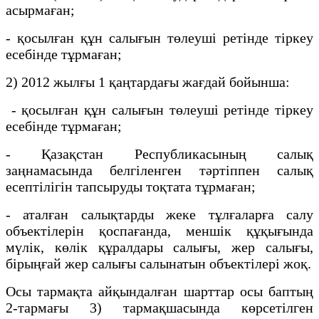
асырмаған;
- қосылған құн салығын төлеуші ретінде тіркеу
есебінде тұрмаған;
2) 2012 жылғы 1 қаңтардағы жағдай бойынша:
- қосылған құн салығын төлеушi ретiнде тiркеу
есебiнде тұрмаған;
- Қазақстан Республикасының салық
заңнамасында белгіленген тәртіппен салық
есептілігiн тапсыруды тоқтата тұрмаған;
- аталған салықтарды жеке тұлғаларға салу
объектiлерiн қоспағанда, меншiк құқығында
мүлік, көлік құралдары салығы, жер салығы,
бірыңғай жер салығы салынатын объектiлерi жоқ.
Осы тармақта айқындалған шарттар осы баптың
2-тармағы 3) тармақшасында көрсетілген