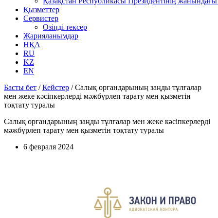
Қазақстан Республикасы Президентінің жанындағы 
Қызметтер
Сервистер
Өзіңді тексер
Жарияланымдар
НҚА
RU
KZ
EN
Басты бет
/
Кейстер
/
Салық органдарының заңды тұлғалар
мен жеке кәсіпкерлерді мәжбүрлеп тарату мен қызметін
тоқтату туралы
Салық органдарының заңды тұлғалар мен жеке кәсіпкерлерді
мәжбүрлеп тарату мен қызметін тоқтату туралы
6 февраля 2024