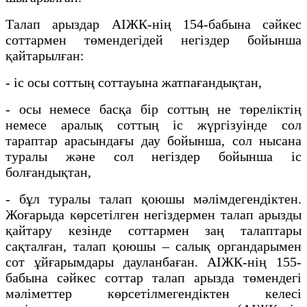
Талап арыздар АІЖК-нің 154-бабына сәйкес
соттармен төмендегідей негіздер бойынша
қайтарылған:
- іс осы соттың соттауына жатпағандықтан,
- осы немесе басқа бiр соттың не төреліктің
немесе аралық соттың iс жүргiзуiнде сол
тараптар арасындағы дау бойынша, сол нысана
туралы және сол негiздер бойынша iс
болғандықтан,
- бұл туралы талап қоюшы мәлімдегендіктен.
Жоғарыда көрсетілген негіздермен талап арызды
қайтару кезінде соттармен заң талаптары
сақталған, талап қоюшы – салық органдарымен
сот ұйғарымдары дауланбаған. АІЖК-нің 155-
бабына сәйкес соттар талап арызда төмендегі
мәліметтер көрсетілмегендіктен келесі