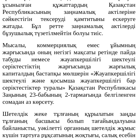
ұсынылған құжаттардың Қазақстан
Республикасының заңнамалық актілеріне
сәйкестігін тексеруді қамтитыны ескеруге
жатады. Бұл ретте заңнамалық актілерді
бұзушылық түзетілмейтін болуы тиіс.
Мысалы, коммерциялық емес ұйымның
жарғысында оның негізгі мақсаты ретінде пайда
табуды немесе жауапкершілігі шектеулі
серіктестіктің жарғысында жарғылық
капиталдың бастапқы мөлшерін «Жауапкершілігі
шектеулі және қосымша жауапкершілігі бар
серіктестіктер туралы» Қазақстан Республикасы
Заңының 23-бабының 2-тармағында белгіленген
сомадан аз көрсету.
Шетелдік жеке тұлғаның құрылатын заңды
тұлғаның басшысы болып тағайындалуына
байланысты, уәкілетті органның шетелдік жұмыс
күшін тартуға рұқсатының жоқтығы, салық есебін