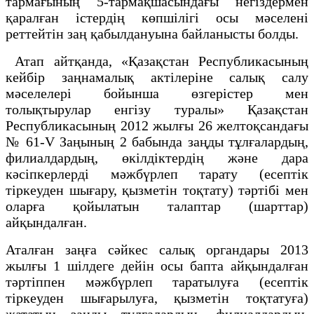
тармағының 5-тармақшасындағы негіздермен
қаралған істердің көпшілігі осы мәселені
реттейтін заң қабылдануына байланысты болды.
Атап айтқанда, «Қазақстан Республикасының
кейбір заңнамалық актілеріне салық салу
мәселелері бойынша өзгерістер мен
толықтырулар енгізу туралы» Қазақстан
Республикасының 2012 жылғы 26 желтоқсандағы
№ 61-V Заңының 2 бабында заңды тұлғалардың,
филиалдардың, өкілдіктердің және дара
кәсіпкерлерді мәжбүрлеп тарату (есептiк
тiркеуден шығару, қызметін тоқтату) тәртібі мен
оларға қойылатын талаптар (шарттар)
айқындалған.
Аталған заңға сәйкес салық органдары 2013
жылғы 1 шілдеге дейін осы бапта айқындалған
тәртіппен мәжбүрлеп таратылуға (есептiк
тiркеуден шығарылуға, қызметін тоқтатуға)
жататын заңды тұлғалардың, филиалдардың,