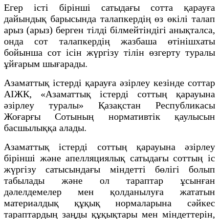
Егер істі бірінші сатыдағы сотта қарауға
дайындық барысында талапкердің өз өкілі талап
арыз (арыз) берген тілді білмейтіндігі анықталса,
онда сот талапкердің жазбаша өтінішхаты
бойынша сот ісін жүргізу тілін өзгерту туралы
ұйғарым шығарады.
Азаматтық істерді қарауға әзірлеу кезінде соттар
АІЖК, «Азаматтық істерді соттың қарауына
әзірлеу туралы» Қазақстан Республикасы
Жоғарғы Сотының нормативтік қаулысын
басшылыққа алады.
Азаматтық істерді соттың қарауына әзірлеу
бірінші және апелляциялық сатыдағы соттың іс
жүргізу сатысындағы міндетті бөлігі болып
табылады және ол тараптар ұсынған
дәлелдемелер мен қолданылуға жататын
материалдық құқық нормаларына сәйкес
тараптардың заңды құқықтары мен міндеттерін,