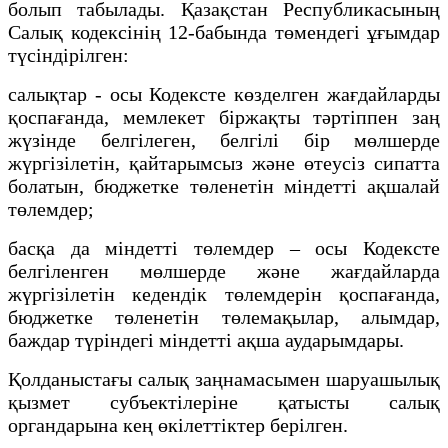
болып табылады. Қазақстан Республикасының
Салық кодексінің 12-бабында төмендегі ұғымдар
түсіндірілген:
салықтар - осы Кодексте көзделген жағдайларды
қоспағанда, мемлекет біржақты тәртіппен заң
жүзінде белгілеген, белгілі бір мөлшерде
жүргізілетін, қайтарымсыз және өтеусіз сипатта
болатын, бюджетке төленетін міндетті ақшалай
төлемдер;
басқа да міндетті төлемдер – осы Кодексте
белгіленген мөлшерде және жағдайларда
жүргізілетін кедендік төлемдерін қоспағанда,
бюджетке төленетін төлемақылар, алымдар,
баждар түріндегі міндетті ақша аударымдары.
Қолданыстағы салық заңнамасымен шаруашылық
қызмет субъектілеріне қатысты салық
органдарына кең өкілеттіктер берілген.