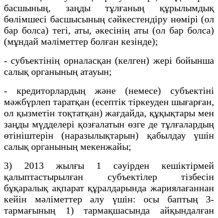
басшының, заңды тұлғаның құрылымдық
бөлімшесі басшысының сәйкестендiру нөмiрi (ол
бар болса) тегi, аты, әкесiнiң аты (ол бар болса)
(мұндай мәліметтер болған кезінде);
- субъектінің орналасқан (келген) жері бойынша
салық органының атауын;
- кредиторлардың және (немесе) субъектіні
мәжбүрлеп таратқан (есептiк тiркеуден шығарған,
ол қызметін тоқтатқан) жағдайда, құқықтары мен
заңды мүдделерi қозғалатын өзге де тұлғалардың
өтiнiштерiн (наразылықтарын) қабылдау үшін
салық органының мекенжайы;
3) 2013 жылғы 1 сәуірден кешіктірмей
қалыптастырылған субъектілер тiзбесiн
бұқаралық ақпарат құралдарында жариялағаннан
кейін мәліметтер алу үшін: осы баптың 3-
тармағының 1) тармақшасында айқындалған