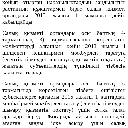
қойып отырған наразылықтардың заңдылығын
растайтын құжаттармен бірге салық қызметі
органдары 2013 жылғы 1 мамырға дейін
қабылдайды.
Салық қызметі органдары осы баптың 4-
тармағының 3) тармақшасында көрсетілген
мәліметтерді алғаннан кейін 2013 жылғы 1
шілдеден кешіктірмей мәжбүрлеп таратуға
(есептік тіркеуден шығаруға, қызметін тоқтатуға)
жататын субъектілердің түпкілікті тізбесін
қалыптастырады.
Салық қызметі органдары осы баптың 7-
тармағында көрсетілген тізбеге енгізілген
субъектілерге қатысты 2015 жылғы 1 қаңтардан
кешіктірмей мәжбүрлеп тарату (есептік тіркеуден
шығару, қызметін тоқтату) үшін сотқа талап
арыздар береді. Жоғарыда айтылып өткендей,
аталған заңды іске асыру үшін салық