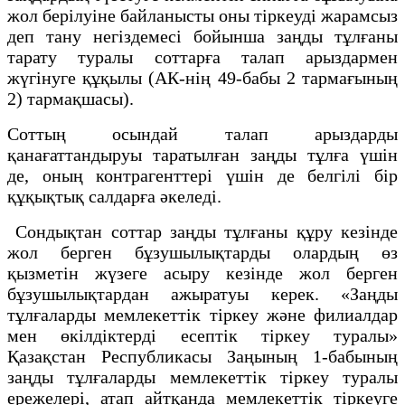
жол берiлуiне байланысты оны тiркеуді жарамсыз
деп тану негіздемесі бойынша заңды тұлғаны
тарату туралы соттарға талап арыздармен
жүгінуге құқылы (АК-нің 49-бабы 2 тармағының
2) тармақшасы).
Соттың осындай талап арыздарды
қанағаттандыруы таратылған заңды тұлға үшін
де, оның контрагенттері үшін де белгілі бір
құқықтық салдарға әкеледі.
Сондықтан соттар заңды тұлғаны құру кезінде
жол берген бұзушылықтарды олардың өз
қызметін жүзеге асыру кезінде жол берген
бұзушылықтардан ажыратуы керек. «Заңды
тұлғаларды мемлекеттік тіркеу және филиалдар
мен өкілдіктерді есептік тіркеу туралы»
Қазақстан Республикасы Заңының 1-бабының
заңды тұлғаларды мемлекеттік тіркеу туралы
ережелері, атап айтқанда мемлекеттік тіркеуге