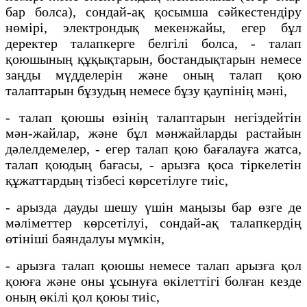
бар болса), сондай-ақ қосымша сәйкестендіру
нөмірі, электрондық мекенжайы, егер бұл
деректер талапкерге белгілі болса, - талап
қоюшының құқықтарын, бостандықтарын немесе
заңды мүдделерін және оның талап қою
талаптарын бұзудың немесе бұзу қаупінің мәні,
- талап қоюшы өзінің талаптарын негіздейтін
мән-жайлар, және бұл мәнжайларды растайын
дәлелдемелер, - егер талап қою бағалауға жатса,
талап қоюдың бағасы, - арызға қоса тіркелетін
құжаттардың тізбесі көрсетілуге тиіс,
- арызда дауды шешу үшін маңызы бар өзге де
мәліметтер көрсетілуі, сондай-ақ талапкердің
өтініші баяндалуы мүмкін,
- арызға талап қоюшы немесе талап арызға қол
қоюға және оны ұсынуға өкілеттігі болған кезде
оның өкілі қол қоюы тиіс,