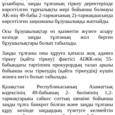
ұсынбауы, заңды тұлғаның тіркеу деректерінде
көрсетілген тұрғылықты жері бойынша болмауы
АК-нің 49-бабы 2-тармағының 2)-тармақшасында
көрсетілген заңнаманы бұзушылыққа жатпайды.
Осы бұзушылықтар өз қызметін жүзеге асыру
кезінде заңды тұлғаның жол берген
бұзушылықтары болып табылады.
Заңды тұлғаны оны құруға қатысы жоқ адамға
тіркеу (қайта тіркеу) фактісі АІЖК-нің 55-
бабындағы тәртіппен прокурордың талап арызы
бойынша осы тіркеудің (қайта тіркеудің) күшін
жоюға негіз болып табылады.
Қазақстан Республикасының Азаматтық
кодексінің 49-бабының 2- бөлімінің 1,2-
тармақтарына сәйкес соттың шешімі бойынша
заңды тұлға банкрот болған және заңды тұлғаны
құру кезінде заңдардың түзетуге келмейтін