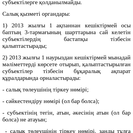
субъектілерге қолданылмайды.
Салық қызметі органдары:
1) 2013 жылғы 1 ақпаннан кешіктірмей осы
баптың 3-тармағының шарттарына сай келетін
субъектілердің бастапқы тiзбесiн
қалыптастырады;
2) 2013 жылғы 1 наурыздан кешіктірмей мынадай
мәліметтерді көрсете отырып, қалыптастырылған
субъектілер тiзбесін бұқаралық ақпарат
құралдарында орналастырады:
- салық төлеушiнiң тiркеу нөмiрi;
- сәйкестендiру нөмiрi (ол бар болса);
- субъектінің тегiн, атын, әкесiнiң атын (ол бар
болса) не атауын;
- салық төлеушiнiң тiркеу нөмiрi, заңды тұлға