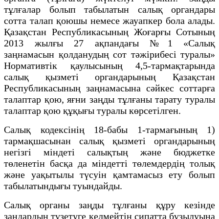
тұлғалар болып табылатын салық органдары
сотта талап қоюшы немесе жауапкер бола алады.
Қазақстан Республикасының Жоғарғы Сотының
2013 жылғы 27 ақпандағы №1 «Салық
заңнамасын қолданудың сот тәжірибесі туралы»
Нормативтік қаулысының 4,5-тармақтарында
салық қызметі органдарының Қазақстан
Республикасының заңнамасына сәйкес соттарға
талаптар қою, яғни заңды тұлғаны тарату туралы
талаптар қою құқығы туралы көрсетілген.
Салық кодексінің 18-бабы 1-тармағының 1)
тармақшасынан салық қызметі органдарының
негізгі міндеті салықтың және бюджетке
төленетін басқа да міндетті төлемдердің толық
және уақытылы түсуін қамтамасыз ету болып
табылатындығы туындайды.
Салық органы заңды тұлғаны құру кезiнде
заңдардың түзетуге келмейтiн сипатта бұзылуына