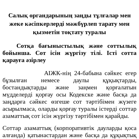
Салық органдарының заңды тұлғалар мен
жеке кәсіпкерлерді мәжбүрлеп тарату мен
қызметін тоқтату туралы
Сотқа бағыныстылық және соттылық
бойынша. Сот ісін жүргізу тілі. Істі сотта
қарауға әзірлеу
АІЖК-нің 24-бабына сәйкес егер
бұзылған немесе даулы құқықтарды,
бостандықтарды және заңмен қорғалатын
мүдделерді қорғау осы Кодекске және басқа да
заңдарға сәйкес өзгеше сот тәртібімен жүзеге
асырылмаса, оларды қорғау туралы істерді соттар
азаматтық сот ісін жүргізу тәртібімен қарайды.
Соттар азаматтық (корпоративтік дауларды қоса
алғанда) қатынастардан және басқа да құқықтық