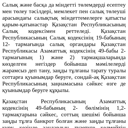
Салық және басқа да міндетті төлемдерді есептеу
мен төлеу тәсілдері, мемлекет пен салық төлеуші
арасындағы салықтық міндеттемелерге қатысты
қарым-қатынастар Қазақстан Республикасының
Салық кодексімен реттеледі. Қазақстан
Республикасының Салық кодексінің 19-бабының
12- тармағында салық органдары Қазақстан
Республикасы Азаматтық кодексінің 49-бабы 2-
тармағының 1) және 2) тармақшаларында
көзделген негіздер бойынша мәмілелерді
жарамсыз деп тану, заңды тұлғаны тарату туралы
соттарға қуынымдар беруге, сондай-ақ Қазақстан
Республикасының заңнамасына сәйкес өзге де
қуынымдар беруге құқылы.
Қазақстан Республикасының Азаматтық
кодексінің 49-бабының 2- бөлімінің 1,2-
тармақтарына сәйкес, соттың шешiмi бойынша
заңды тұлға банкрот болған және заңды тұлғаны
құру кезiнде заңдардың түзетуге келмейтiн