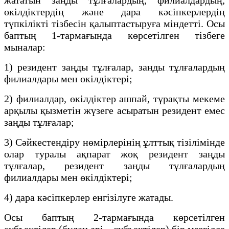
өкілдіктердің және дара кәсіпкерлердің
түпкілікті тiзбесiн қалыптастыруға міндетті. Осы
баптың 1-тармағында көрсетілген тiзбеге
мыналар:
1) резидент заңды тұлғалар, заңды тұлғалардың
филиалдары мен өкілдіктері;
2) филиалдар, өкілдіктер ашпай, тұрақты мекеме
арқылы қызметін жүзеге асыратын резидент емес
заңды тұлғалар;
3) Сәйкестендiру нөмiрлерiнiң ұлттық тiзiлiмiнде
олар туралы ақпарат жоқ резидент заңды
тұлғалар, резидент заңды тұлғалардың
филиалдары мен өкілдіктері;
4) дара кәсіпкерлер енгізілуге жатады.
Осы баптың 2-тармағында көрсетiлген
субъектілер (бұдан әрі – субъектілер) бiр мезгiлде