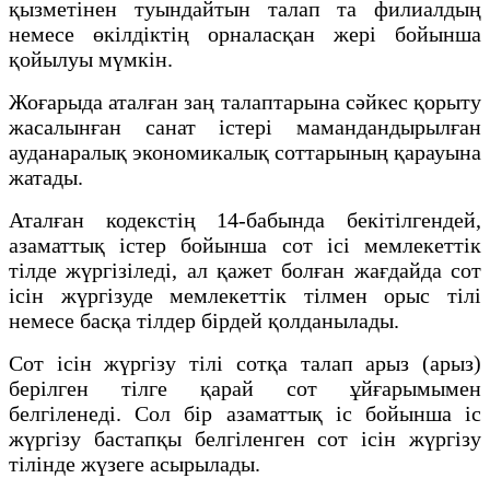
қызметінен туындайтын талап та филиалдың
немесе өкілдіктің орналасқан жері бойынша
қойылуы мүмкін.
Жоғарыда аталған заң талаптарына сәйкес қорыту
жасалынған санат істері мамандандырылған
ауданаралық экономикалық соттарының қарауына
жатады.
Аталған кодекстің 14-бабында бекітілгендей,
азаматтық істер бойынша сот ісі мемлекеттік
тілде жүргізіледі, ал қажет болған жағдайда сот
ісін жүргізуде мемлекеттік тілмен орыс тілі
немесе басқа тілдер бірдей қолданылады.
Сот ісін жүргізу тілі сотқа талап арыз (арыз)
берілген тілге қарай сот ұйғарымымен
белгіленеді. Сол бір азаматтық іс бойынша іс
жүргізу бастапқы белгіленген сот ісін жүргізу
тілінде жүзеге асырылады.