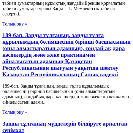
табиғи аумақтардың құқықтық жағдайыЕрекше қорғалатын
табиғи аумақтар туралы Заңы 1. Мемлекеттiк табиғат
ескерткi...
Толық оқу »
189-бап. Заңды тұлғаның, заңды тұлға
құрылымдық бөлімшесінің бірінші басшысының
(оны алмастыратын адамның), сондай-ақ дара
кәсіпкердің және жеке практикамен
айналысатын адамның Қазақстан
Республикасынан шығуын уақытша шектеу
Қазақстан Республикасының Салық кодексі
189-бап. Заңды тұлғаның, заңды тұлға құрылымдық
бөлімшесінің бірінші басшысының (оны алмастыратын
адамның), сондай-ақ дара кәсіпкердің және жеке практикамен
айналысатын адамн...
Толық оқу »
Заңды тұлғаның мүдделерін білдіруге арналған
сенімхат