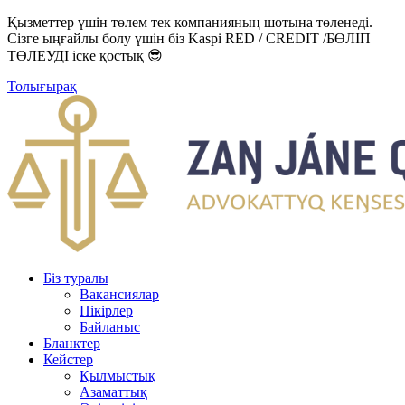
Қызметтер үшін төлем тек компанияның шотына төленеді.
Сізге ыңғайлы болу үшін біз Kaspi RED / CREDIT /БӨЛІП
ТӨЛЕУДІ іске қостық 😎
Толығырақ
Біз туралы
Вакансиялар
Пікірлер
Байланыс
Бланктер
Кейстер
Қылмыстық
Азаматтық