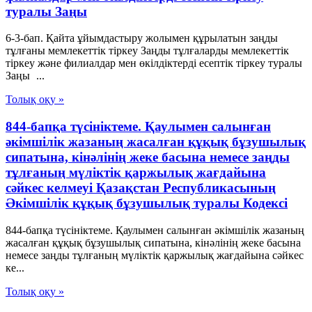
туралы Заңы
6-3-бап. Қайта ұйымдастыру жолымен құрылатын заңды
тұлғаны мемлекеттік тіркеу Заңды тұлғаларды мемлекеттік
тіркеу және филиалдар мен өкілдіктерді есептік тіркеу туралы
Заңы ...
Толық оқу »
844-бапқа түсініктеме. Қаулымен салынған
әкімшілік жазаның жасалған құқық бұзушылық
сипатына, кінәлінің жеке басына немесе заңды
тұлғаның мүліктік қаржылық жағдайына
сәйкес келмеуі Қазақстан Республикасының
Әкімшілік құқық бұзушылық туралы Кодексі
844-бапқа түсініктеме. Қаулымен салынған әкімшілік жазаның
жасалған құқық бұзушылық сипатына, кінәлінің жеке басына
немесе заңды тұлғаның мүліктік қаржылық жағдайына сәйкес
ке...
Толық оқу »