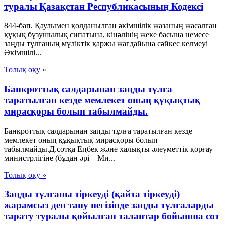
туралы Қазақстан Республикасының Кодексі
844-бап. Қаулымен қолданылған әкiмшiлiк жазаның жасалған
құқық бұзушылық сипатына, кiнәлiнiң жеке басына немесе
заңды тұлғаның мүлiктiк қаржы жағдайына сәйкес келмеуi
Әкімшілі...
Толық оқу »
Банкроттық салдарынан заңды тұлға
таратылған кезде мемлекет оның құқықтық
мирасқоры болып табылмайды.
Банкроттық салдарынан заңды тұлға таратылған кезде
мемлекет оның құқықтық мирасқоры болып
табылмайды.Д.сотқа Еңбек және халықты әлеуметтік қорғау
министрлігіне (бұдан әрі – Ми...
Толық оқу »
Заңды тұлғаны тіркеуді (қайта тіркеуді)
жарамсыз деп тану негізінде заңды тұлғаларды
тарату туралы қойылған талаптар бойынша сот