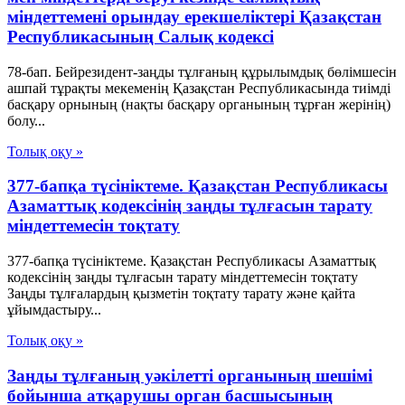
міндеттемені орындау ерекшеліктері Қазақстан
Республикасының Салық кодексі
78-бап. Бейрезидент-заңды тұлғаның құрылымдық бөлімшесін
ашпай тұрақты мекеменің Қазақстан Республикасында тиімді
басқару орнының (нақты басқару органының тұрған жерінің)
болу...
Толық оқу »
377-бапқа түсініктеме. Қазақстан Республикасы
Азаматтық кодексінің заңды тұлғасын тарату
міндеттемесін тоқтату
377-бапқа түсініктеме. Қазақстан Республикасы Азаматтық
кодексінің заңды тұлғасын тарату міндеттемесін тоқтату
Заңды тұлғалардың қызметін тоқтату тарату және қайта
ұйымдастыру...
Толық оқу »
Заңды тұлғаның уәкілетті органының шешімі
бойынша атқарушы орган басшысының