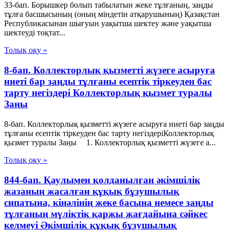
33-бап. Борышкер болып табылатын жеке тұлғаның, заңды
тұлға басшысының (оның міндетін атқарушының) Қазақстан
Республикасынан шығуын уақытша шектеу және уақытша
шектеуді тоқтат...
Толық оқу »
8-бап. Коллекторлық қызметті жүзеге асыруға
ниеті бар заңды тұлғаны есептік тіркеуден бас
тарту негіздерi Коллекторлық қызмет туралы
Заңы
8-бап. Коллекторлық қызметті жүзеге асыруға ниеті бар заңды
тұлғаны есептік тіркеуден бас тарту негіздерiКоллекторлық
қызмет туралы Заңы 1. Коллекторлық қызметті жүзеге а...
Толық оқу »
844-бап. Қаулымен қолданылған әкiмшiлiк
жазаның жасалған құқық бұзушылық
сипатына, кiнәлiнiң жеке басына немесе заңды
тұлғаның мүлiктiк қаржы жағдайына сәйкес
келмеуi Әкімшілік құқық бұзушылық