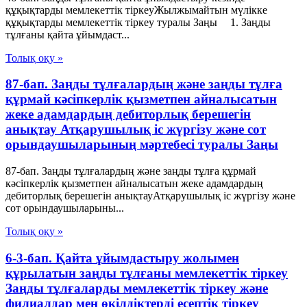
құқықтарды мемлекеттік тіркеуЖылжымайтын мүлікке
құқықтарды мемлекеттік тіркеу туралы Заңы 1. Заңды
тұлғаны қайта ұйымдаст...
Толық оқу »
87-бап. Заңды тұлғалардың және заңды тұлға
құрмай кәсіпкерлік қызметпен айналысатын
жеке адамдардың дебиторлық берешегін
анықтау Атқарушылық iс жүргiзу және сот
орындаушыларының мәртебесi туралы Заңы
87-бап. Заңды тұлғалардың және заңды тұлға құрмай
кәсіпкерлік қызметпен айналысатын жеке адамдардың
дебиторлық берешегін анықтауАтқарушылық iс жүргiзу және
сот орындаушыларыны...
Толық оқу »
6-3-бап. Қайта ұйымдастыру жолымен
құрылатын заңды тұлғаны мемлекеттік тіркеу
Заңды тұлғаларды мемлекеттік тіркеу және
филиалдар мен өкілдіктерді есептік тіркеу