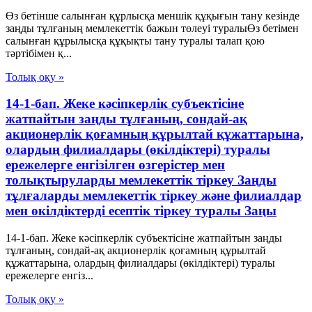
Өз бетінше салынған құрлысқа меншік құқығын тану кезінде
заңды тұлғаның мемлекеттік бажын төлеуі туралыӨз бетiмен
салынған құрылысқа құқықты тану туралы талап қою
тәртiбiмен қ...
Толық оқу »
14-1-бап. Жеке кәсіпкерлік субъектісіне
жатпайтын заңды тұлғаның, сондай-ақ
акционерлік қоғамның құрылтай құжаттарына,
олардың филиалдары (өкілдіктері) туралы
ережелерге енгізілген өзгерістер мен
толықтыруларды мемлекеттік тіркеу Заңды
тұлғаларды мемлекеттік тіркеу және филиалдар
мен өкілдіктерді есептік тіркеу туралы Заңы
14-1-бап. Жеке кәсіпкерлік субъектісіне жатпайтын заңды
тұлғаның, сондай-ақ акционерлік қоғамның құрылтай
құжаттарына, олардың филиалдары (өкілдіктері) туралы
ережелерге енгіз...
Толық оқу »