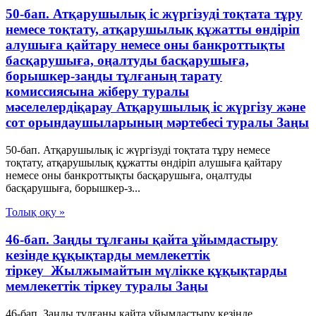
50-бап. Атқарушылық iс жүргiзудi тоқтата тұру
немесе тоқтату, атқарушылық құжатты өндiрiп
алушыға қайтару немесе оны банкроттықты
басқарушыға, оңалтуды басқарушыға,
борышкер-заңды тұлғаның тарату
комиссиясына жiберу туралы
мәселелердiқарау Атқарушылық iс жүргiзу және
сот орындаушыларының мәртебесi туралы Заңы
50-бап. Атқарушылық iс жүргiзудi тоқтата тұру немесе
тоқтату, атқарушылық құжатты өндiрiп алушыға қайтару
немесе оны банкроттықты басқарушыға, оңалтуды
басқарушыға, борышкер-з...
Толық оқу »
46-бап. Заңды тұлғаны қайта ұйымдастыру
кезінде құқықтарды мемлекеттік
тіркеу Жылжымайтын мүлікке құқықтарды
мемлекеттік тіркеу туралы Заңы
46-бап. Заңды тұлғаны қайта ұйымдастыру кезінде