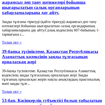
жарамсыз деп тану нәтижелері бойынша
шығарылатын салық органдарының
хабарламаларына дау айту.
Заңды тұлғаны тіркеуді (қайта тіркеуді) жарамсыз деп тану
нәтижелері бойынша шығарылатын салық органдарының
хабарламаларына дау айту.Салық кодексінің 607-бабының 1-
тармағына с...
Толық оқу »
39-бапқа түсініктеме. Қазақстан Республикасы
Азаматтық кодексінің заңды тұлғасының
орналасқан жері
39-бапқа түсініктеме. Қазақстан Республикасы Азаматтық
кодексінің заңды тұлғасының орналасқан жері Заңды
тұлғаның орналасқан жерін нақты анықтаудың практикалық
мәні заңды тұлғ...
Толық оқу »
53-бап. Кәсіпкерлік субъектісі болып табылатын