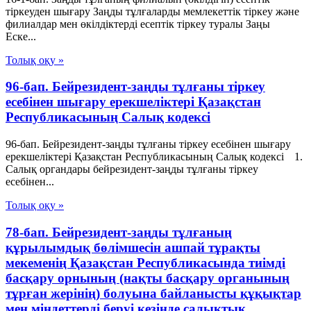
тiркеуден шығару Заңды тұлғаларды мемлекеттік тіркеу және
филиалдар мен өкілдіктерді есептік тіркеу туралы Заңы
Еске...
Толық оқу »
96-бап. Бейрезидент-заңды тұлғаны тіркеу
есебінен шығару ерекшеліктері Қазақстан
Республикасының Салық кодексі
96-бап. Бейрезидент-заңды тұлғаны тіркеу есебінен шығару
ерекшеліктері Қазақстан Республикасының Салық кодексі 1.
Салық органдары бейрезидент-заңды тұлғаны тіркеу
есебінен...
Толық оқу »
78-бап. Бейрезидент-заңды тұлғаның
құрылымдық бөлімшесін ашпай тұрақты
мекеменің Қазақстан Республикасында тиімді
басқару орнының (нақты басқару органының
тұрған жерінің) болуына байланысты құқықтар
мен міндеттерді беруі кезінде салықтық