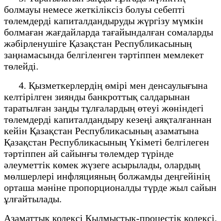
болмауы немесе жеткiлiксiз болуы себептi
төлемдердi капиталдандыруды жүргiзу мүмкiн
болмаған жағдайларда тағайындалған сомаларды
жәбiрленушiге Қазақстан Республикасының
заңнамасында белгiленген тәртiппен мемлекет
төлейдi.
4. Қызметкерлердің өмірі мен денсаулығына
келтірілген зиянды банкроттық салдарынан
таратылған заңды тұлғалардың өтеуі жөніндегі
төлемдерді капиталдандыру кезеңі аяқталғаннан
кейін Қазақстан Республикасының азаматына
Қазақстан Республикасының Үкіметі белгілеген
тәртіппен ай сайынғы төлемдер түрінде
әлеуметтік көмек жүзеге асырылады, олардың
мөлшерлері инфляцияның болжамды деңгейінің
орташа мәніне пропорционалды түрде жыл сайын
ұлғайтылады.
Азаматтық кодексi Қылмыстық-процестік кодексi,