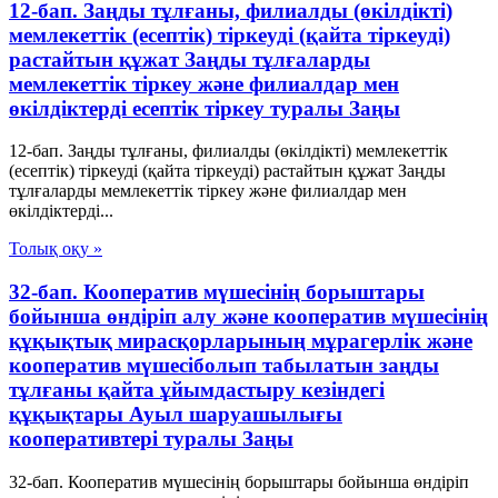
12-бап. Заңды тұлғаны, филиалды (өкiлдiктi)
мемлекеттiк (есептiк) тiркеуді (қайта тіркеуді)
растайтын құжат Заңды тұлғаларды
мемлекеттік тіркеу және филиалдар мен
өкілдіктерді есептік тіркеу туралы Заңы
12-бап. Заңды тұлғаны, филиалды (өкiлдiктi) мемлекеттiк
(есептiк) тiркеуді (қайта тіркеуді) растайтын құжат Заңды
тұлғаларды мемлекеттік тіркеу және филиалдар мен
өкілдіктерді...
Толық оқу »
32-бап. Кооператив мүшесiнiң борыштары
бойынша өндiрiп алу және кооператив мүшесiнiң
құқықтық мирасқорларының мұрагерлік және
кооператив мүшесiболып табылатын заңды
тұлғаны қайта ұйымдастыру кезiндегi
құқықтары Ауыл шаруашылығы
кооперативтері туралы Заңы
32-бап. Кооператив мүшесiнiң борыштары бойынша өндiрiп