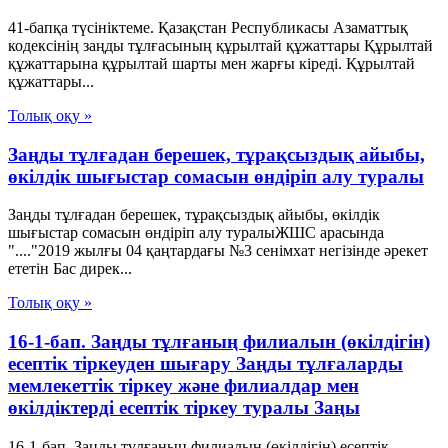
41-бапқа түсініктеме. Қазақстан Республикасы Азаматтық
кодексінің заңды тұлғасының құрылтай құжаттары Құрылтай
құжаттарына құрылтай шарты мен жарғы кіреді. Құрылтай
құжаттары...
Толық оқу »
Заңды тұлғадан берешек, тұрақсыздық айыбы,
өкілдік шығыстар сомасын өндіріп алу туралы
Заңды тұлғадан берешек, тұрақсыздық айыбы, өкілдік
шығыстар сомасын өндіріп алу туралыЖШС арасында
"...."2019 жылғы 04 қаңтардағы №3 сенімхат негізінде әрекет
ететін Бас дирек...
Толық оқу »
16-1-бап. Заңды тұлғаның филиалын (өкiлдiгiн)
есептiк тiркеуден шығару Заңды тұлғаларды
мемлекеттік тіркеу және филиалдар мен
өкілдіктерді есептік тіркеу туралы Заңы
16-1-бап. Заңды тұлғаның филиалын (өкiлдiгiн) есептiк