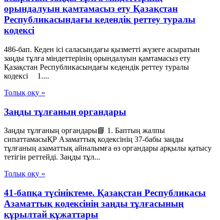
орындалуын қамтамасыз ету Қазақстан
Республикасындағы кедендік реттеу туралы
кодексі
486-бап. Кеден ісі саласындағы қызметті жүзеге асыратын
заңды тұлға міндеттерінің орындалуын қамтамасыз ету
Қазақстан Республикасындағы кедендік реттеу туралы
кодексі 1....
Толық оқу »
Заңды тұлғаның органдары
Заңды тұлғаның органдары📘 1. Баптың жалпы
сипаттамасыҚР Азаматтық кодексінің 37-бабы заңды
тұлғаның азаматтық айналымға өз органдары арқылы қатысу
тетігін реттейді. Заңды тұл...
Толық оқу »
41-бапқа түсініктеме. Қазақстан Республикасы
Азаматтық кодексінің заңды тұлғасының
құрылтай құжаттары