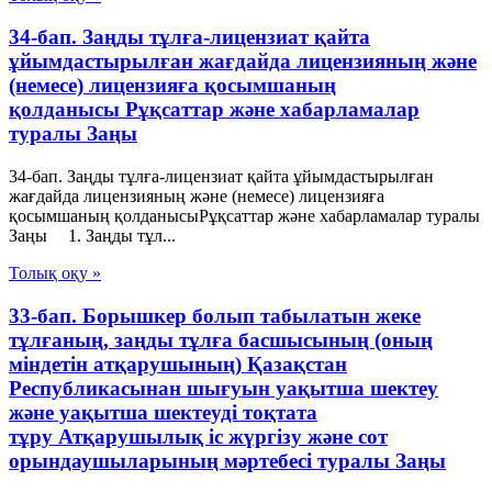
34-бап. Заңды тұлға-лицензиат қайта
ұйымдастырылған жағдайда лицензияның және
(немесе) лицензияға қосымшаның
қолданысы Рұқсаттар және хабарламалар
туралы Заңы
34-бап. Заңды тұлға-лицензиат қайта ұйымдастырылған
жағдайда лицензияның және (немесе) лицензияға
қосымшаның қолданысыРұқсаттар және хабарламалар туралы
Заңы 1. Заңды тұл...
Толық оқу »
33-бап. Борышкер болып табылатын жеке
тұлғаның, заңды тұлға басшысының (оның
міндетін атқарушының) Қазақстан
Республикасынан шығуын уақытша шектеу
және уақытша шектеуді тоқтата
тұру Атқарушылық iс жүргiзу және сот
орындаушыларының мәртебесi туралы Заңы