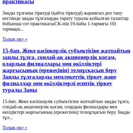
практикасы
Заңды тұлғаны тіркеуді (қайта тіркеуді) жарамсыз деп тану
негізінде заңды тұлғаларды тарату туралы қойылған талаптар
бойынша сот практикасыСК-нің 19-бабы 1-тармағы 10)
тармақш...
Толық оқу »
15-бап. Жеке кәсiпкерлiк субъектiсiне жатпайтын
заңды тұлға, сондай-ақ акционерлiк қоғам,
олардың филиалдары мен өкiлдiктерi
жарғысының (ережесiнiң) телнұсқасын беру
Заңды тұлғаларды мемлекеттік тіркеу және
филиалдар мен өкілдіктерді есептік тіркеу
туралы Заңы
15-бап. Жеке кәсiпкерлiк субъектiсiне жатпайтын заңды тұлға,
сондай-ақ акционерлiк қоғам, олардың филиалдары мен
өкiлдiктерi жарғысының (ережесiнiң) телнұсқасын беру Заңды
тұл...
Толық оқу »