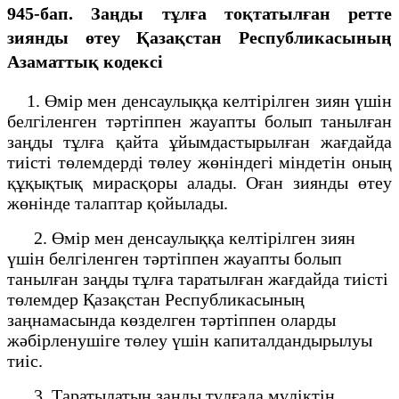
945-бап. Заңды тұлға тоқтатылған ретте
зиянды өтеу Қазақстан Республикасының
Азаматтық кодексi
1. Өмiр мен денсаулыққа келтiрiлген зиян үшiн
белгiленген тәртiппен жауапты болып танылған
заңды тұлға қайта ұйымдастырылған жағдайда
тиiстi төлемдердi төлеу жөнiндегi мiндетiн оның
құқықтық мирасқоры алады. Оған зиянды өтеу
жөнiнде талаптар қойылады.
2. Өмір мен денсаулыққа келтiрiлген зиян
үшiн белгіленген тәртiппен жауапты болып
танылған заңды тұлға таратылған жағдайда тиiстi
төлемдер Қазақстан Республикасының
заңнамасында көзделген тәртіппен оларды
жәбiрленушiге төлеу үшiн капиталдандырылуы
тиіс.
3. Таратылатын заңды тұлғада мүлiктiң