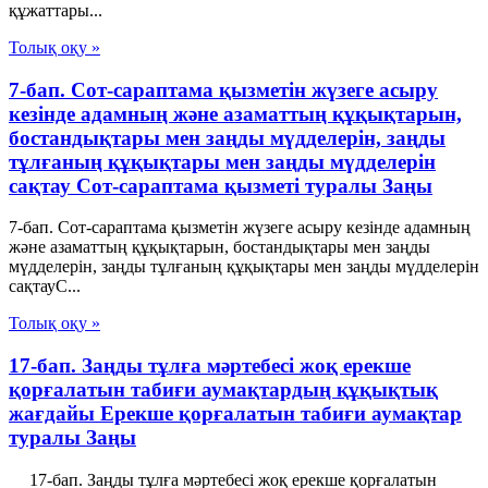
құжаттары...
Толық оқу »
7-бап. Сот-сараптама қызметін жүзеге асыру
кезінде адамның және азаматтың құқықтарын,
бостандықтары мен заңды мүдделерін, заңды
тұлғаның құқықтары мен заңды мүдделерін
сақтау Cот-сараптама қызметі туралы Заңы
7-бап. Сот-сараптама қызметін жүзеге асыру кезінде адамның
және азаматтың құқықтарын, бостандықтары мен заңды
мүдделерін, заңды тұлғаның құқықтары мен заңды мүдделерін
сақтауC...
Толық оқу »
17-бап. Заңды тұлға мәртебесi жоқ ерекше
қорғалатын табиғи аумақтардың құқықтық
жағдайы Ерекше қорғалатын табиғи аумақтар
туралы Заңы
17-бап. Заңды тұлға мәртебесi жоқ ерекше қорғалатын