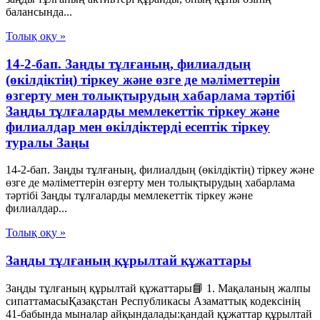
балансында...
Толық оқу »
14-2-бап. Заңды тұлғаның, филиалдың
(өкілдіктің) тіркеу және өзге де мәліметтерін
өзгерту мен толықтырудың хабарлама тәртібі
Заңды тұлғаларды мемлекеттік тіркеу және
филиалдар мен өкілдіктерді есептік тіркеу
туралы Заңы
14-2-бап. Заңды тұлғаның, филиалдың (өкілдіктің) тіркеу және
өзге де мәліметтерін өзгерту мен толықтырудың хабарлама
тәртібі Заңды тұлғаларды мемлекеттік тіркеу және
филиалдар...
Толық оқу »
Заңды тұлғаның құрылтай құжаттары
Заңды тұлғаның құрылтай құжаттары📘 1. Мақаланың жалпы
сипаттамасыҚазақстан Республикасы Азаматтық кодексінің
41-бабында мыналар айқындалады:қандай құжаттар құрылтай