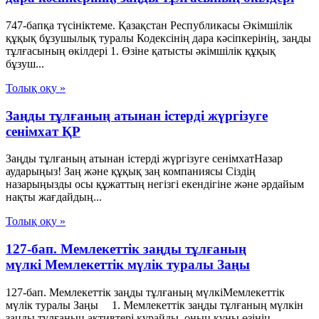
747-бапқа түсініктеме. Қазақстан Республикасы Әкімшілік
құқық бұзушылық туралы Кодексінің дара кәсіпкерінің, заңды
тұлғасының өкілдері 1. Өзіне қатысты әкімшілік құқық
бұзуш...
Толық оқу »
Заңды тұлғаның атынан істерді жүргізуге
сенімхат ҚР
Заңды тұлғаның атынан істерді жүргізуге сенімхатНазар
аударыңыз! Заң және құқық заң компаниясы Сіздің
назарыңызды осы құжаттың негізгі екендігіне және әрдайым
нақты жағдайдың...
Толық оқу »
127-бап. Мемлекеттік заңды тұлғаның
мүлкі Мемлекеттік мүлік туралы Заңы
127-бап. Мемлекеттік заңды тұлғаның мүлкіМемлекеттік
мүлік туралы Заңы 1. Мемлекеттік заңды тұлғаның мүлкін
заңды тұлғаның активтері құрайды, оның құны өзінің