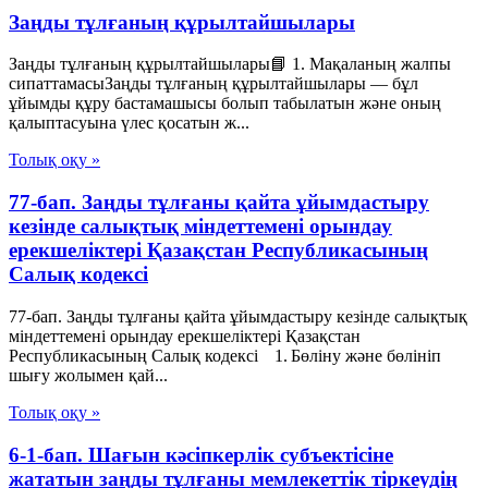
Заңды тұлғаның құрылтайшылары
Заңды тұлғаның құрылтайшылары📘 1. Мақаланың жалпы
сипаттамасыЗаңды тұлғаның құрылтайшылары — бұл
ұйымды құру бастамашысы болып табылатын және оның
қалыптасуына үлес қосатын ж...
Толық оқу »
77-бап. Заңды тұлғаны қайта ұйымдастыру
кезінде салықтық міндеттемені орындау
ерекшеліктері Қазақстан Республикасының
Салық кодексі
77-бап. Заңды тұлғаны қайта ұйымдастыру кезінде салықтық
міндеттемені орындау ерекшеліктері Қазақстан
Республикасының Салық кодексі 1. Бөліну және бөлініп
шығу жолымен қай...
Толық оқу »
6-1-бап. Шағын кәсіпкерлік субъектісіне
жататын заңды тұлғаны мемлекеттік тіркеудің