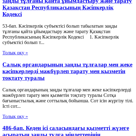
заңды тұлғаны қайта ұйымдастыру және тарату
Қазақстан Республикасының Кәсіпкерлік
Кодексі
53-бап. Кәсіпкерлік субъектісі болып табылатын заңды
тұлғаны қайта ұйымдастыру және тарату Қазақстан
Республикасының Кәсіпкерлік Кодексі 1. Кәсіпкерлік
субъектісі болып т...
Толық оқу »
Салық органдарының заңды тұлғалар мен жеке
кәсіпкерлерді мәжбүрлеп тарату мен қызметін
тоқтату туралы
Салық органдарының заңды тұлғалар мен жеке кәсіпкерлерді
мәжбүрлеп тарату мен қызметін тоқтату туралы Сотқа
бағыныстылық және соттылық бойынша. Сот ісін жүргізу тілі.
Істі сот...
Толық оқу »
486-бап. Кеден ісі саласындағы қызметті жүзеге
асыратын заңды тұлға міндеттерінің