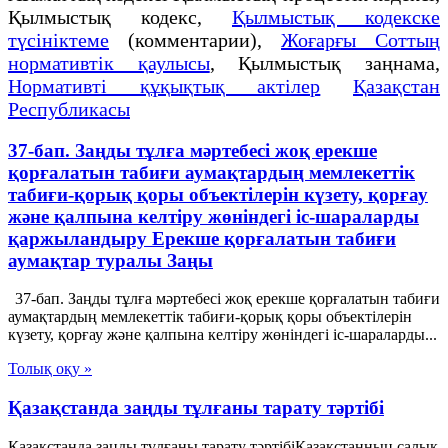
Қылмыстық кодекс,
Қылмыстық кодекске
түсініктеме
(комментарии),
Жоғарғы Соттың
нормативтік қаулысы
, Қылмыстық заңнама,
Нормативті құқықтық актілер
Қазақстан
Республикасы
37-бап. Заңды тұлға мәртебесi жоқ ерекше
қорғалатын табиғи аумақтардың мемлекеттiк
табиғи-қорық қоры объектiлерiн күзету, қорғау
және қалпына келтiру жөнiндегi iс-шараларды
қаржыландыру Ерекше қорғалатын табиғи
аумақтар туралы Заңы
37-бап. Заңды тұлға мәртебесi жоқ ерекше қорғалатын табиғи
аумақтардың мемлекеттiк табиғи-қорық қоры объектiлерiн
күзету, қорғау және қалпына келтiру жөнiндегi iс-шараларды...
Толық оқу »
Қазақстанда заңды тұлғаны тарату тәртібі
Қазақстанда заңды тұлғаны тарату тәртібіҚазақстанның салық