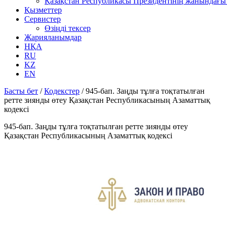
Қазақстан Республикасы Президентінің жанындағы 
Қызметтер
Сервистер
Өзіңді тексер
Жарияланымдар
НҚА
RU
KZ
EN
Басты бет
/
Кодекстер
/
945-бап. Заңды тұлға тоқтатылған
ретте зиянды өтеу Қазақстан Республикасының Азаматтық
кодексi
945-бап. Заңды тұлға тоқтатылған ретте зиянды өтеу
Қазақстан Республикасының Азаматтық кодексi