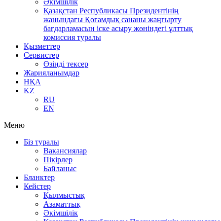
Әкімшілік
Қазақстан Республикасы Президентінің
жанындағы Қоғамдық сананы жаңғырту
бағдарламасын іске асыру жөніндегі ұлттық
комиссия туралы
Қызметтер
Сервистер
Өзіңді тексер
Жарияланымдар
НҚА
KZ
RU
EN
Меню
Біз туралы
Вакансиялар
Пікірлер
Байланыс
Бланктер
Кейстер
Қылмыстық
Азаматтық
Әкімшілік