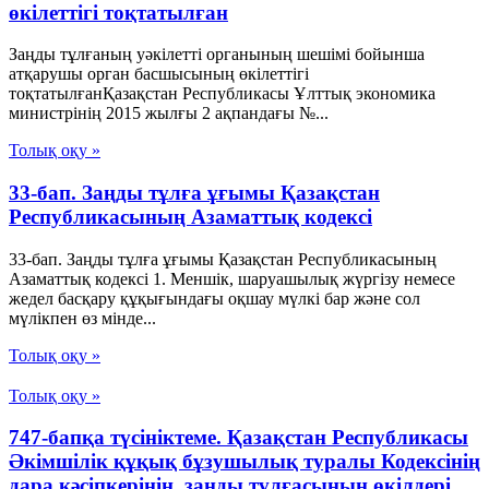
өкілеттігі тоқтатылған
Заңды тұлғаның уәкілетті органының шешімі бойынша
атқарушы орган басшысының өкілеттігі
тоқтатылғанҚазақстан Республикасы Ұлттық экономика
министрінің 2015 жылғы 2 ақпандағы №...
Толық оқу »
33-бап. Заңды тұлға ұғымы Қазақстан
Республикасының Азаматтық кодексi
33-бап. Заңды тұлға ұғымы Қазақстан Республикасының
Азаматтық кодексi 1. Меншiк, шаруашылық жүргiзу немесе
жедел басқару құқығындағы оқшау мүлкi бар және сол
мүлiкпен өз мiнде...
Толық оқу »
Толық оқу »
747-бапқа түсініктеме. Қазақстан Республикасы
Әкімшілік құқық бұзушылық туралы Кодексінің
дара кәсіпкерінің, заңды тұлғасының өкілдері