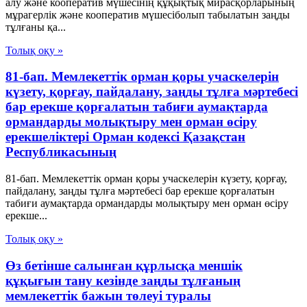
алу және кооператив мүшесiнiң құқықтық мирасқорларының
мұрагерлік және кооператив мүшесiболып табылатын заңды
тұлғаны қа...
Толық оқу »
81-бап. Мемлекеттiк орман қоры учаскелерiн
күзету, қорғау, пайдалану, заңды тұлға мәртебесi
бар ерекше қорғалатын табиғи аумақтарда
ормандарды молықтыру мен орман өсiру
ерекшелiктерi Орман кодексі Қазақстан
Республикасының
81-бап. Мемлекеттiк орман қоры учаскелерiн күзету, қорғау,
пайдалану, заңды тұлға мәртебесi бар ерекше қорғалатын
табиғи аумақтарда ормандарды молықтыру мен орман өсiру
ерекше...
Толық оқу »
Өз бетінше салынған құрлысқа меншік
құқығын тану кезінде заңды тұлғаның
мемлекеттік бажын төлеуі туралы