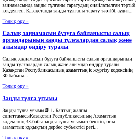
заңнамасында заңды тұлғаны таратудың оңайлатылған тәртібі
көзделген. Қазақстанда заңды тұлғаны тарату тәртібі. аудит...
Толық оқу »
Салық заңнамасын бұзуға байланысты салық
органдарының заңды тұлғалардан салық және
алымдар өндіру туралы
Салық заңнамасын бұзуға байланысты салық органдарының
заңды тұлғалардан салық және алымдар өндіру туралы
Қазақстан Республикасының азаматтық іс жүргізу кодексінің
30 бабына...
Толық оқу »
Заңды тұлға ұғымы
Заңды тұлға ұғымы📘 1. Баптың жалпы
сипаттамасыҚазақстан Республикасының Азаматтық
кодексінің 33-бабы заңды тұлға ұғымын бекітіп, оны
азаматтық құқықтың дербес субъектісі реті...
Толық оқу »