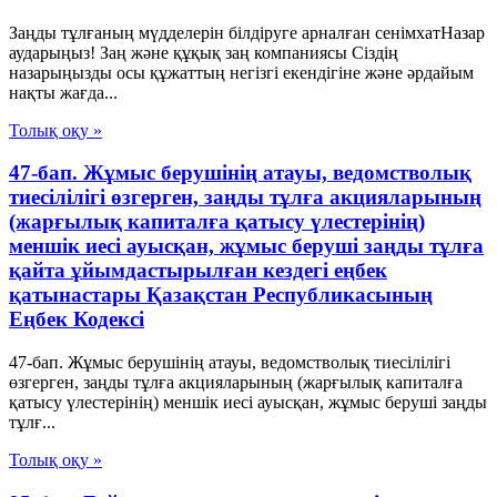
Заңды тұлғаның мүдделерін білдіруге арналған сенімхатНазар
аударыңыз! Заң және құқық заң компаниясы Сіздің
назарыңызды осы құжаттың негізгі екендігіне және әрдайым
нақты жағда...
Толық оқу »
47-бап. Жұмыс берушінің атауы, ведомстволық
тиесілілігі өзгерген, заңды тұлға акцияларының
(жарғылық капиталға қатысу үлестерінің)
меншік иесі ауысқан, жұмыс беруші заңды тұлға
қайта ұйымдастырылған кездегі еңбек
қатынастары Қазақстан Республикасының
Еңбек Кодексі
47-бап. Жұмыс берушінің атауы, ведомстволық тиесілілігі
өзгерген, заңды тұлға акцияларының (жарғылық капиталға
қатысу үлестерінің) меншік иесі ауысқан, жұмыс беруші заңды
тұлғ...
Толық оқу »