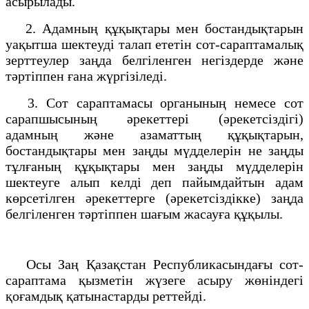
асырылады.
2. Адамның құқықтары мен бостандықтарын
уақытша шектеуді талап ететін сот-сараптамалық
зерттеулер заңда белгіленген негіздерде және
тәртіппен ғана жүргізіледі.
3. Сот сараптамасы органының немесе сот
сарапшысының әрекеттері (әрекетсіздігі)
адамның және азаматтың құқықтарын,
бостандықтары мен заңды мүдделерін не заңды
тұлғаның құқықтары мен заңды мүдделерін
шектеуге алып келді деп пайымдайтын адам
көрсетілген әрекеттерге (әрекетсіздікке) заңда
белгіленген тәртіппен шағым жасауға құқылы.
Осы Заң Қазақстан Республикасындағы сот-
сараптама қызметін жүзеге асыру жөніндегі
қоғамдық қатынастарды реттейді.