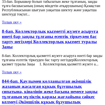
33-бап. Борышкер болып табылатын жеке тұлғаның, заңды
тұлға басшысының (оның міндетін атқарушының) Қазақстан
Республикасынан шығуын уақытша шектеу және уақытша
шектеуді тоқтат...
Толық оқу »
8-бап. Коллекторлық қызметті жүзеге асыруға
ниеті бар заңды тұлғаны есептік тіркеуден бас
тарту негіздерi Коллекторлық қызмет туралы
Заңы
8-бап. Коллекторлық қызметті жүзеге асыруға ниеті бар заңды
тұлғаны есептік тіркеуден бас тарту негіздерiКоллекторлық
қызмет туралы Заңы 1. Коллекторлық қызметті жүзеге а...
Толық оқу »
844-бап. Қаулымен қолданылған әкiмшiлiк
жазаның жасалған құқық бұзушылық
сипатына, кiнәлiнiң жеке басына немесе заңды
тұлғаның мүлiктiк қаржы жағдайына сәйкес
келмеуi Әкімшілік құқық бұзушылық