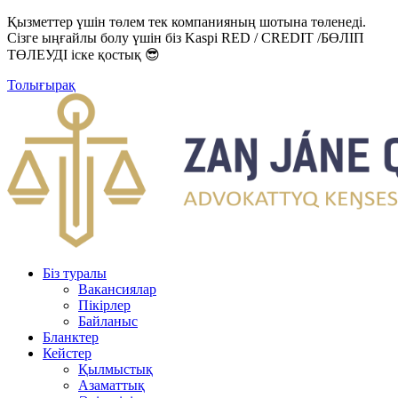
Қызметтер үшін төлем тек компанияның шотына төленеді.
Сізге ыңғайлы болу үшін біз Kaspi RED / CREDIT /БӨЛІП
ТӨЛЕУДІ іске қостық 😎
Толығырақ
Біз туралы
Вакансиялар
Пікірлер
Байланыс
Бланктер
Кейстер
Қылмыстық
Азаматтық