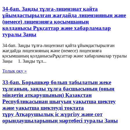
34-бап. Заңды тұлға-лицензиат қайта
ұйымдастырылған жағдайда лицензияның және
(немесе) лицензияға қосымшаның
қолданысы Рұқсаттар және хабарламалар
туралы Заңы
34-бап. Заңды тұлға-лицензиат қайта ұйымдастырылған
жағдайда лицензияның және (немесе) лицензияға
қосымшаның қолданысыРұқсаттар және хабарламалар туралы
Заңы 1. Заңды тұл...
Толық оқу »
33-бап. Борышкер болып табылатын жеке
тұлғаның, заңды тұлға басшысының (оның
міндетін атқарушының) Қазақстан
Республикасынан шығуын уақытша шектеу
және уақытша шектеуді тоқтата
тұру Атқарушылық iс жүргiзу және сот
орындаушыларының мәртебесi туралы Заңы