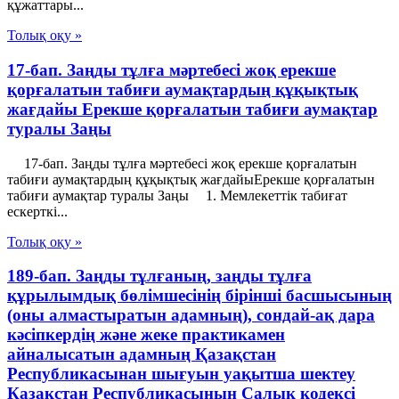
құжаттары...
Толық оқу »
17-бап. Заңды тұлға мәртебесi жоқ ерекше
қорғалатын табиғи аумақтардың құқықтық
жағдайы Ерекше қорғалатын табиғи аумақтар
туралы Заңы
17-бап. Заңды тұлға мәртебесi жоқ ерекше қорғалатын
табиғи аумақтардың құқықтық жағдайыЕрекше қорғалатын
табиғи аумақтар туралы Заңы 1. Мемлекеттiк табиғат
ескерткi...
Толық оқу »
189-бап. Заңды тұлғаның, заңды тұлға
құрылымдық бөлімшесінің бірінші басшысының
(оны алмастыратын адамның), сондай-ақ дара
кәсіпкердің және жеке практикамен
айналысатын адамның Қазақстан
Республикасынан шығуын уақытша шектеу
Қазақстан Республикасының Салық кодексі