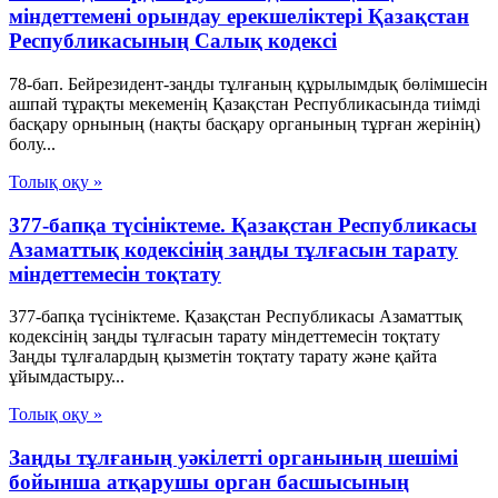
міндеттемені орындау ерекшеліктері Қазақстан
Республикасының Салық кодексі
78-бап. Бейрезидент-заңды тұлғаның құрылымдық бөлімшесін
ашпай тұрақты мекеменің Қазақстан Республикасында тиімді
басқару орнының (нақты басқару органының тұрған жерінің)
болу...
Толық оқу »
377-бапқа түсініктеме. Қазақстан Республикасы
Азаматтық кодексінің заңды тұлғасын тарату
міндеттемесін тоқтату
377-бапқа түсініктеме. Қазақстан Республикасы Азаматтық
кодексінің заңды тұлғасын тарату міндеттемесін тоқтату
Заңды тұлғалардың қызметін тоқтату тарату және қайта
ұйымдастыру...
Толық оқу »
Заңды тұлғаның уәкілетті органының шешімі
бойынша атқарушы орган басшысының