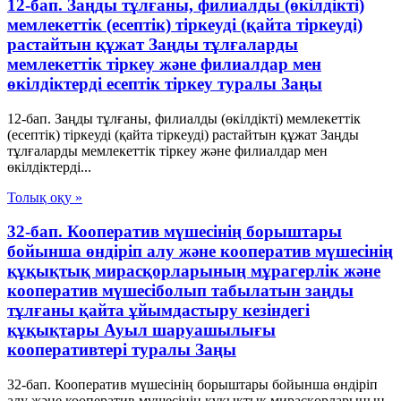
12-бап. Заңды тұлғаны, филиалды (өкiлдiктi)
мемлекеттiк (есептiк) тiркеуді (қайта тіркеуді)
растайтын құжат Заңды тұлғаларды
мемлекеттік тіркеу және филиалдар мен
өкілдіктерді есептік тіркеу туралы Заңы
12-бап. Заңды тұлғаны, филиалды (өкiлдiктi) мемлекеттiк
(есептiк) тiркеуді (қайта тіркеуді) растайтын құжат Заңды
тұлғаларды мемлекеттік тіркеу және филиалдар мен
өкілдіктерді...
Толық оқу »
32-бап. Кооператив мүшесiнiң борыштары
бойынша өндiрiп алу және кооператив мүшесiнiң
құқықтық мирасқорларының мұрагерлік және
кооператив мүшесiболып табылатын заңды
тұлғаны қайта ұйымдастыру кезiндегi
құқықтары Ауыл шаруашылығы
кооперативтері туралы Заңы
32-бап. Кооператив мүшесiнiң борыштары бойынша өндiрiп
алу және кооператив мүшесiнiң құқықтық мирасқорларының