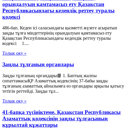
орындалуын қамтамасыз ету Қазақстан
Республикасындағы кедендік реттеу туралы
кодексі
486-бап. Кеден ісі саласындағы қызметті жүзеге асыратын
заңды тұлға міндеттерінің орындалуын қамтамасыз ету
Қазақстан Республикасындағы кедендік реттеу туралы
кодексі 1....
Толық оқу »
Заңды тұлғаның органдары
Заңды тұлғаның органдары📘 1. Баптың жалпы
сипаттамасыҚР Азаматтық кодексінің 37-бабы заңды
тұлғаның азаматтық айналымға өз органдары арқылы қатысу
тетігін реттейді. Заңды тұл...
Толық оқу »
41-бапқа түсініктеме. Қазақстан Республикасы
Азаматтық кодексінің заңды тұлғасының
құрылтай құжаттары