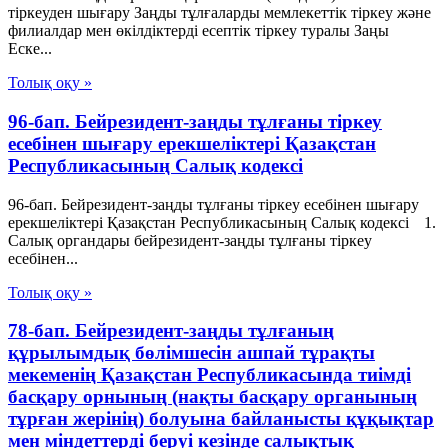
тiркеуден шығару Заңды тұлғаларды мемлекеттік тіркеу және
филиалдар мен өкілдіктерді есептік тіркеу туралы Заңы
Еске...
Толық оқу »
96-бап. Бейрезидент-заңды тұлғаны тіркеу
есебінен шығару ерекшеліктері Қазақстан
Республикасының Салық кодексі
96-бап. Бейрезидент-заңды тұлғаны тіркеу есебінен шығару
ерекшеліктері Қазақстан Республикасының Салық кодексі 1.
Салық органдары бейрезидент-заңды тұлғаны тіркеу
есебінен...
Толық оқу »
78-бап. Бейрезидент-заңды тұлғаның
құрылымдық бөлімшесін ашпай тұрақты
мекеменің Қазақстан Республикасында тиімді
басқару орнының (нақты басқару органының
тұрған жерінің) болуына байланысты құқықтар
мен міндеттерді беруі кезінде салықтық