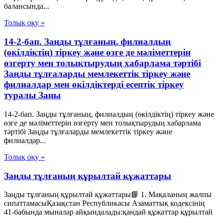
балансында...
Толық оқу »
14-2-бап. Заңды тұлғаның, филиалдың
(өкілдіктің) тіркеу және өзге де мәліметтерін
өзгерту мен толықтырудың хабарлама тәртібі
Заңды тұлғаларды мемлекеттік тіркеу және
филиалдар мен өкілдіктерді есептік тіркеу
туралы Заңы
14-2-бап. Заңды тұлғаның, филиалдың (өкілдіктің) тіркеу және
өзге де мәліметтерін өзгерту мен толықтырудың хабарлама
тәртібі Заңды тұлғаларды мемлекеттік тіркеу және
филиалдар...
Толық оқу »
Заңды тұлғаның құрылтай құжаттары
Заңды тұлғаның құрылтай құжаттары📘 1. Мақаланың жалпы
сипаттамасыҚазақстан Республикасы Азаматтық кодексінің
41-бабында мыналар айқындалады:қандай құжаттар құрылтай