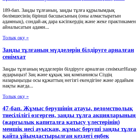
189-бап. Заңды тұлғаның, заңды тұлға құрылымдық
бөлімшесінің бірінші басшысының (оны алмастыратын
адамның), сондай-ақ дара кәсіпкердің және жеке практикамен
айналысатын адамн...
Толық оқу »
Заңды тұлғаның мүдделерін білдіруге арналған
сенімхат
Заңды тұлғаның мүдделерін білдіруге арналған сенімхатНазар
аударыңыз! Заң және құқық заң компаниясы Сіздің
назарыңызды осы құжаттың негізгі екендігіне және әрдайым
нақты жағда...
Толық оқу »
47-бап. Жұмыс берушінің атауы, ведомстволық
тиесілілігі өзгерген, заңды тұлға акцияларының
(жарғылық капиталға қатысу үлестерінің)
меншік иесі ауысқан, жұмыс беруші заңды тұлға
қайта ұйымдастырылған кездегі еңбек