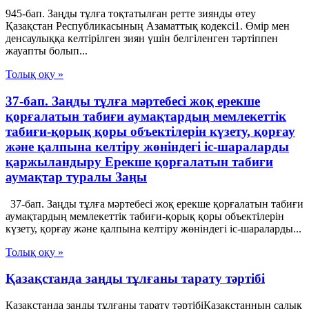
945-бап. Заңды тұлға тоқтатылған ретте зиянды өтеу
Қазақстан Республикасының Азаматтық кодексi1. Өмiр мен
денсаулыққа келтiрiлген зиян үшiн белгiленген тәртiппен
жауапты болып...
Толық оқу »
37-бап. Заңды тұлға мәртебесi жоқ ерекше
қорғалатын табиғи аумақтардың мемлекеттiк
табиғи-қорық қоры объектiлерiн күзету, қорғау
және қалпына келтiру жөнiндегi iс-шараларды
қаржыландыру Ерекше қорғалатын табиғи
аумақтар туралы Заңы
37-бап. Заңды тұлға мәртебесi жоқ ерекше қорғалатын табиғи
аумақтардың мемлекеттiк табиғи-қорық қоры объектiлерiн
күзету, қорғау және қалпына келтiру жөнiндегi iс-шараларды...
Толық оқу »
Қазақстанда заңды тұлғаны тарату тәртібі
Қазақстанда заңды тұлғаны тарату тәртібіҚазақстанның салық