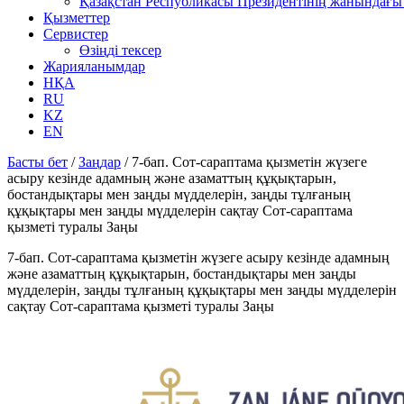
Қазақстан Республикасы Президентінің жанындағы 
Қызметтер
Сервистер
Өзіңді тексер
Жарияланымдар
НҚА
RU
KZ
EN
Басты бет
/
Заңдар
/
7-бап. Сот-сараптама қызметін жүзеге
асыру кезінде адамның және азаматтың құқықтарын,
бостандықтары мен заңды мүдделерін, заңды тұлғаның
құқықтары мен заңды мүдделерін сақтау Cот-сараптама
қызметі туралы Заңы
7-бап. Сот-сараптама қызметін жүзеге асыру кезінде адамның
және азаматтың құқықтарын, бостандықтары мен заңды
мүдделерін, заңды тұлғаның құқықтары мен заңды мүдделерін
сақтау Cот-сараптама қызметі туралы Заңы