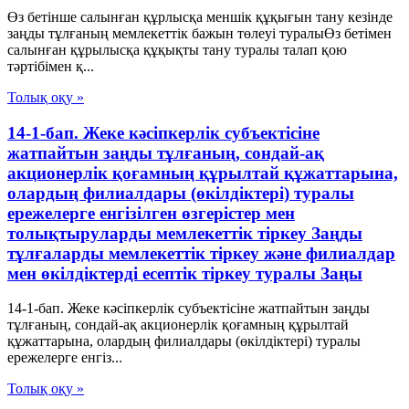
Өз бетінше салынған құрлысқа меншік құқығын тану кезінде
заңды тұлғаның мемлекеттік бажын төлеуі туралыӨз бетiмен
салынған құрылысқа құқықты тану туралы талап қою
тәртiбiмен қ...
Толық оқу »
14-1-бап. Жеке кәсіпкерлік субъектісіне
жатпайтын заңды тұлғаның, сондай-ақ
акционерлік қоғамның құрылтай құжаттарына,
олардың филиалдары (өкілдіктері) туралы
ережелерге енгізілген өзгерістер мен
толықтыруларды мемлекеттік тіркеу Заңды
тұлғаларды мемлекеттік тіркеу және филиалдар
мен өкілдіктерді есептік тіркеу туралы Заңы
14-1-бап. Жеке кәсіпкерлік субъектісіне жатпайтын заңды
тұлғаның, сондай-ақ акционерлік қоғамның құрылтай
құжаттарына, олардың филиалдары (өкілдіктері) туралы
ережелерге енгіз...
Толық оқу »