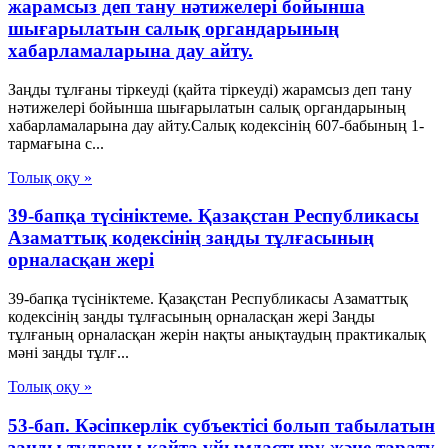
жарамсыз деп тану нәтижелері бойынша
шығарылатын салық органдарының
хабарламаларына дау айту.
Заңды тұлғаны тіркеуді (қайта тіркеуді) жарамсыз деп тану
нәтижелері бойынша шығарылатын салық органдарының
хабарламаларына дау айту.Салық кодексінің 607-бабының 1-
тармағына с...
Толық оқу »
39-бапқа түсініктеме. Қазақстан Республикасы
Азаматтық кодексінің заңды тұлғасының
орналасқан жері
39-бапқа түсініктеме. Қазақстан Республикасы Азаматтық
кодексінің заңды тұлғасының орналасқан жері Заңды
тұлғаның орналасқан жерін нақты анықтаудың практикалық
мәні заңды тұлғ...
Толық оқу »
53-бап. Кәсіпкерлік субъектісі болып табылатын
заңды тұлғаны қайта ұйымдастыру және тарату