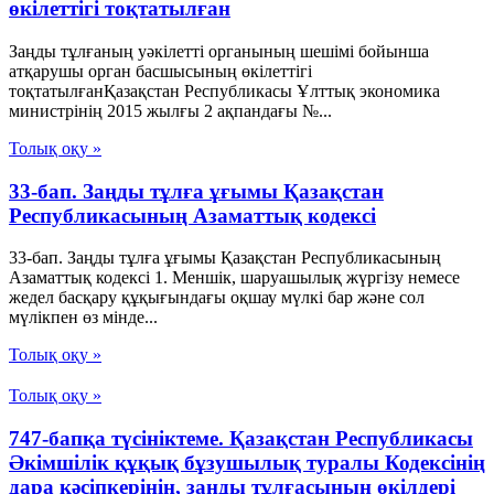
өкілеттігі тоқтатылған
Заңды тұлғаның уәкілетті органының шешімі бойынша
атқарушы орган басшысының өкілеттігі
тоқтатылғанҚазақстан Республикасы Ұлттық экономика
министрінің 2015 жылғы 2 ақпандағы №...
Толық оқу »
33-бап. Заңды тұлға ұғымы Қазақстан
Республикасының Азаматтық кодексi
33-бап. Заңды тұлға ұғымы Қазақстан Республикасының
Азаматтық кодексi 1. Меншiк, шаруашылық жүргiзу немесе
жедел басқару құқығындағы оқшау мүлкi бар және сол
мүлiкпен өз мiнде...
Толық оқу »
Толық оқу »
747-бапқа түсініктеме. Қазақстан Республикасы
Әкімшілік құқық бұзушылық туралы Кодексінің
дара кәсіпкерінің, заңды тұлғасының өкілдері