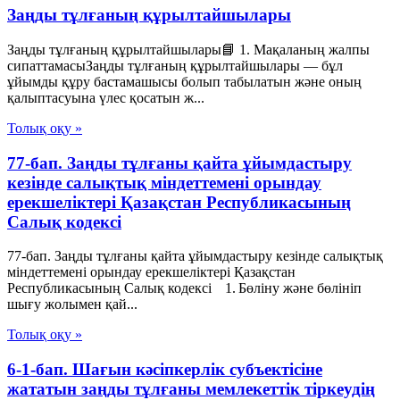
Заңды тұлғаның құрылтайшылары
Заңды тұлғаның құрылтайшылары📘 1. Мақаланың жалпы
сипаттамасыЗаңды тұлғаның құрылтайшылары — бұл
ұйымды құру бастамашысы болып табылатын және оның
қалыптасуына үлес қосатын ж...
Толық оқу »
77-бап. Заңды тұлғаны қайта ұйымдастыру
кезінде салықтық міндеттемені орындау
ерекшеліктері Қазақстан Республикасының
Салық кодексі
77-бап. Заңды тұлғаны қайта ұйымдастыру кезінде салықтық
міндеттемені орындау ерекшеліктері Қазақстан
Республикасының Салық кодексі 1. Бөліну және бөлініп
шығу жолымен қай...
Толық оқу »
6-1-бап. Шағын кәсіпкерлік субъектісіне
жататын заңды тұлғаны мемлекеттік тіркеудің