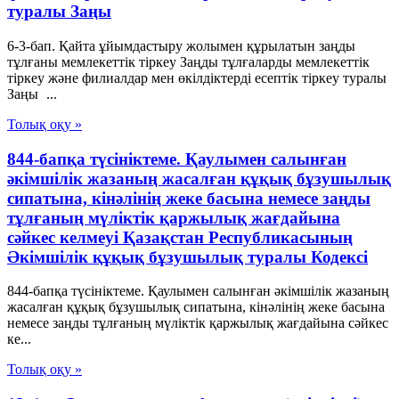
туралы Заңы
6-3-бап. Қайта ұйымдастыру жолымен құрылатын заңды
тұлғаны мемлекеттік тіркеу Заңды тұлғаларды мемлекеттік
тіркеу және филиалдар мен өкілдіктерді есептік тіркеу туралы
Заңы ...
Толық оқу »
844-бапқа түсініктеме. Қаулымен салынған
әкімшілік жазаның жасалған құқық бұзушылық
сипатына, кінәлінің жеке басына немесе заңды
тұлғаның мүліктік қаржылық жағдайына
сәйкес келмеуі Қазақстан Республикасының
Әкімшілік құқық бұзушылық туралы Кодексі
844-бапқа түсініктеме. Қаулымен салынған әкімшілік жазаның
жасалған құқық бұзушылық сипатына, кінәлінің жеке басына
немесе заңды тұлғаның мүліктік қаржылық жағдайына сәйкес
ке...
Толық оқу »