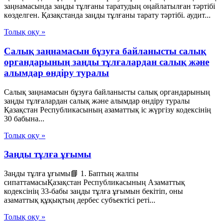
заңнамасында заңды тұлғаны таратудың оңайлатылған тәртібі
көзделген. Қазақстанда заңды тұлғаны тарату тәртібі. аудит...
Толық оқу »
Салық заңнамасын бұзуға байланысты салық
органдарының заңды тұлғалардан салық және
алымдар өндіру туралы
Салық заңнамасын бұзуға байланысты салық органдарының
заңды тұлғалардан салық және алымдар өндіру туралы
Қазақстан Республикасының азаматтық іс жүргізу кодексінің
30 бабына...
Толық оқу »
Заңды тұлға ұғымы
Заңды тұлға ұғымы📘 1. Баптың жалпы
сипаттамасыҚазақстан Республикасының Азаматтық
кодексінің 33-бабы заңды тұлға ұғымын бекітіп, оны
азаматтық құқықтың дербес субъектісі реті...
Толық оқу »