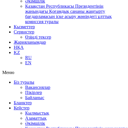
Әкімшілік
Қазақстан Республикасы Президентінің
жанындағы Қоғамдық сананы жаңғырту
бағдарламасын іске асыру жөніндегі ұлттық
комиссия туралы
Қызметтер
Сервистер
Өзіңді тексер
Жарияланымдар
НҚА
KZ
RU
EN
Меню
Біз туралы
Вакансиялар
Пікірлер
Байланыс
Бланктер
Кейстер
Қылмыстық
Азаматтық
Әкімшілік