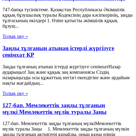
747-бапқа түсініктеме. Қазақстан Республикасы Әкімшілік
құқық бұзушылық туралы Кодексінің дара кәсіпкерінің, заңды
тұлғасының өкілдері 1. Өзіне қатысты әкімшілік құқық
бұзуш...
Толық оқу »
Заңды тұлғаның атынан істерді жүргізуге
сенімхат ҚР
Заңды тұлғаның атынан істерді жүргізуге сенімхатНазар
аударыңыз! Заң және құқық заң компаниясы Сіздің
назарыңызды осы құжаттың негізгі екендігіне және әрдайым
нақты жағдайдың...
Толық оқу »
127-бап. Мемлекеттік заңды тұлғаның
мүлкі Мемлекеттік мүлік туралы Заңы
127-бап. Мемлекеттік заңды тұлғаның мүлкіМемлекеттік
мүлік туралы Заңы 1. Мемлекеттік заңды тұлғаның мүлкін
заңды тұлғаның активтері құрайды, оның құны өзінің