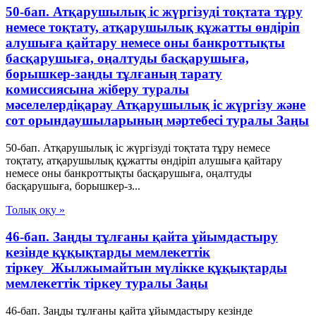
50-бап. Атқарушылық iс жүргiзудi тоқтата тұру
немесе тоқтату, атқарушылық құжатты өндiрiп
алушыға қайтару немесе оны банкроттықты
басқарушыға, оңалтуды басқарушыға,
борышкер-заңды тұлғаның тарату
комиссиясына жiберу туралы
мәселелердiқарау Атқарушылық iс жүргiзу және
сот орындаушыларының мәртебесi туралы Заңы
50-бап. Атқарушылық iс жүргiзудi тоқтата тұру немесе
тоқтату, атқарушылық құжатты өндiрiп алушыға қайтару
немесе оны банкроттықты басқарушыға, оңалтуды
басқарушыға, борышкер-з...
Толық оқу »
46-бап. Заңды тұлғаны қайта ұйымдастыру
кезінде құқықтарды мемлекеттік
тіркеу Жылжымайтын мүлікке құқықтарды
мемлекеттік тіркеу туралы Заңы
46-бап. Заңды тұлғаны қайта ұйымдастыру кезінде