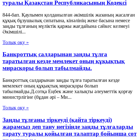
туралы Қазақстан Республикасының Кодексі
844-бап. Қаулымен қолданылған әкiмшiлiк жазаның жасалған
құқық бұзушылық сипатына, кiнәлiнiң жеке басына немесе
заңды тұлғаның мүлiктiк қаржы жағдайына сәйкес келмеуi
Әкімшілі...
Толық оқу »
Банкроттық салдарынан заңды тұлға
таратылған кезде мемлекет оның құқықтық
мирасқоры болып табылмайды.
Банкроттық салдарынан заңды тұлға таратылған кезде
мемлекет оның құқықтық мирасқоры болып
табылмайды.Д.сотқа Еңбек және халықты әлеуметтік қорғау
министрлігіне (бұдан әрі – Ми...
Толық оқу »
Заңды тұлғаны тіркеуді (қайта тіркеуді)
жарамсыз деп тану негізінде заңды тұлғаларды
тарату туралы қойылған талаптар бойынша сот