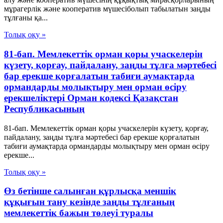
мұрагерлік және кооператив мүшесiболып табылатын заңды
тұлғаны қа...
Толық оқу »
81-бап. Мемлекеттiк орман қоры учаскелерiн
күзету, қорғау, пайдалану, заңды тұлға мәртебесi
бар ерекше қорғалатын табиғи аумақтарда
ормандарды молықтыру мен орман өсiру
ерекшелiктерi Орман кодексі Қазақстан
Республикасының
81-бап. Мемлекеттiк орман қоры учаскелерiн күзету, қорғау,
пайдалану, заңды тұлға мәртебесi бар ерекше қорғалатын
табиғи аумақтарда ормандарды молықтыру мен орман өсiру
ерекше...
Толық оқу »
Өз бетінше салынған құрлысқа меншік
құқығын тану кезінде заңды тұлғаның
мемлекеттік бажын төлеуі туралы