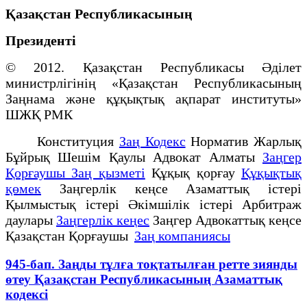
Қазақстан Республикасының
Президенті
© 2012. Қазақстан Республикасы Әділет
министрлігінің «Қазақстан Республикасының
Заңнама және құқықтық ақпарат институты»
ШЖҚ РМК
Конституция
Заң Кодекс
Норматив Жарлық
Бұйрық Шешім Қаулы Адвокат Алматы
Заңгер
Қорғаушы Заң қызметі
Құқық қорғау
Құқықтық
қөмек
Заңгерлік кеңсе Азаматтық істері
Қылмыстық істері Әкімшілік істері Арбитраж
даулары
Заңгерлік кеңес
Заңгер Адвокаттық кеңсе
Қазақстан Қорғаушы
Заң компаниясы
945-бап. Заңды тұлға тоқтатылған ретте зиянды
өтеу Қазақстан Республикасының Азаматтық
кодексi