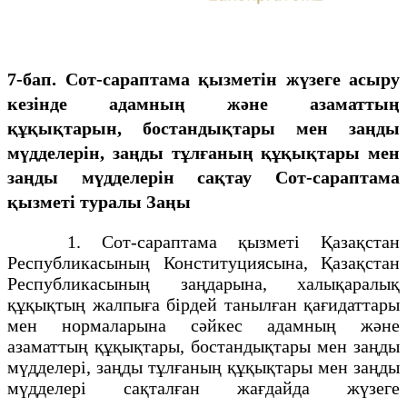
7-бап. Сот-сараптама қызметін жүзеге асыру
кезінде адамның және азаматтың
құқықтарын, бостандықтары мен заңды
мүдделерін, заңды тұлғаның құқықтары мен
заңды мүдделерін сақтау
Cот-сараптама
қызметі туралы Заңы
1. Сот-сараптама қызметі Қазақстан
Республикасының Конституциясына, Қазақстан
Республикасының заңдарына, халықаралық
құқықтың жалпыға бірдей танылған қағидаттары
мен нормаларына сәйкес адамның және
азаматтың құқықтары, бостандықтары мен заңды
мүдделері, заңды тұлғаның құқықтары мен заңды
мүдделері сақталған жағдайда жүзеге