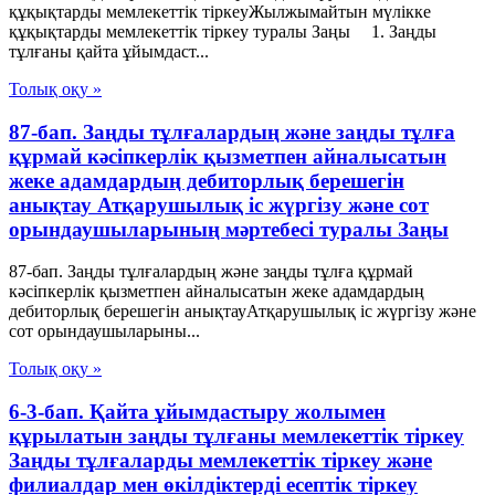
құқықтарды мемлекеттік тіркеуЖылжымайтын мүлікке
құқықтарды мемлекеттік тіркеу туралы Заңы 1. Заңды
тұлғаны қайта ұйымдаст...
Толық оқу »
87-бап. Заңды тұлғалардың және заңды тұлға
құрмай кәсіпкерлік қызметпен айналысатын
жеке адамдардың дебиторлық берешегін
анықтау Атқарушылық iс жүргiзу және сот
орындаушыларының мәртебесi туралы Заңы
87-бап. Заңды тұлғалардың және заңды тұлға құрмай
кәсіпкерлік қызметпен айналысатын жеке адамдардың
дебиторлық берешегін анықтауАтқарушылық iс жүргiзу және
сот орындаушыларыны...
Толық оқу »
6-3-бап. Қайта ұйымдастыру жолымен
құрылатын заңды тұлғаны мемлекеттік тіркеу
Заңды тұлғаларды мемлекеттік тіркеу және
филиалдар мен өкілдіктерді есептік тіркеу