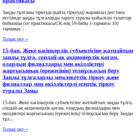
практикасы
Заңды тұлғаны тіркеуді (қайта тіркеуді) жарамсыз деп тану
негізінде заңды тұлғаларды тарату туралы қойылған талаптар
бойынша сот практикасыСК-нің 19-бабы 1-тармағы 10)
тармақш...
Толық оқу »
15-бап. Жеке кәсiпкерлiк субъектiсiне жатпайтын
заңды тұлға, сондай-ақ акционерлiк қоғам,
олардың филиалдары мен өкiлдiктерi
жарғысының (ережесiнiң) телнұсқасын беру
Заңды тұлғаларды мемлекеттік тіркеу және
филиалдар мен өкілдіктерді есептік тіркеу
туралы Заңы
15-бап. Жеке кәсiпкерлiк субъектiсiне жатпайтын заңды тұлға,
сондай-ақ акционерлiк қоғам, олардың филиалдары мен
өкiлдiктерi жарғысының (ережесiнiң) телнұсқасын беру Заңды
тұл...
Толық оқу »