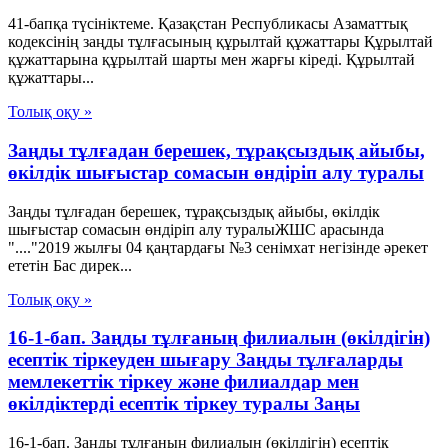
41-бапқа түсініктеме. Қазақстан Республикасы Азаматтық
кодексінің заңды тұлғасының құрылтай құжаттары Құрылтай
құжаттарына құрылтай шарты мен жарғы кіреді. Құрылтай
құжаттары...
Толық оқу »
Заңды тұлғадан берешек, тұрақсыздық айыбы,
өкілдік шығыстар сомасын өндіріп алу туралы
Заңды тұлғадан берешек, тұрақсыздық айыбы, өкілдік
шығыстар сомасын өндіріп алу туралыЖШС арасында
"...."2019 жылғы 04 қаңтардағы №3 сенімхат негізінде әрекет
ететін Бас дирек...
Толық оқу »
16-1-бап. Заңды тұлғаның филиалын (өкiлдiгiн)
есептiк тiркеуден шығару Заңды тұлғаларды
мемлекеттік тіркеу және филиалдар мен
өкілдіктерді есептік тіркеу туралы Заңы
16-1-бап. Заңды тұлғаның филиалын (өкiлдiгiн) есептiк