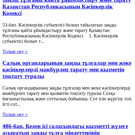
Қазақстан Республикасының Кәсіпкерлік
Кодексі
53-бап. Кәсіпкерлік субъектісі болып табылатын заңды
тұлғаны қайта ұйымдастыру және тарату Қазақстан
Республикасының Кәсіпкерлік Кодексі 1. Кәсіпкерлік
субъектісі болып т...
Толық оқу »
Салық органдарының заңды тұлғалар мен жеке
кәсіпкерлерді мәжбүрлеп тарату мен қызметін
тоқтату туралы
Салық органдарының заңды тұлғалар мен жеке кәсіпкерлерді
мәжбүрлеп тарату мен қызметін тоқтату туралы Сотқа
бағыныстылық және соттылық бойынша. Сот ісін жүргізу тілі.
Істі сот...
Толық оқу »
486-бап. Кеден ісі саласындағы қызметті жүзеге
асыратын заңды тұлға міндеттерінің