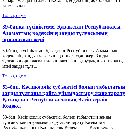
хабарламаларына дау айту.Салық кодексінің 607-бабының 1-
тармағына с...
Толық оқу »
39-бапқа түсініктеме. Қазақстан Республикасы
Азаматтық кодексінің заңды тұлғасының
орналасқан жері
39-бапқа түсініктеме. Қазақстан Республикасы Азаматтық
кодексінің заңды тұлғасының орналасқан жері Заңды
тұлғаның орналасқан жерін нақты анықтаудың практикалық
мәні заңды тұлғ...
Толық оқу »
53-бап. Кәсіпкерлік субъектісі болып табылатын
заңды тұлғаны қайта ұйымдастыру және тарату
Қазақстан Республикасының Кәсіпкерлік
Кодексі
53-бап. Кәсіпкерлік субъектісі болып табылатын заңды
тұлғаны қайта ұйымдастыру және тарату Қазақстан
Республикасының Кәсіпкерлік Кодексі 1. Кәсіпкерлік