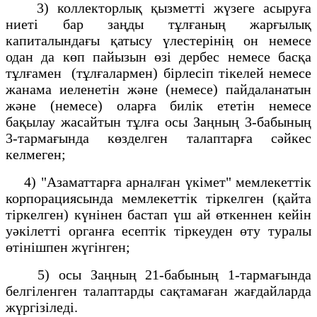
3) коллекторлық қызметті жүзеге асыруға
ниеті бар заңды тұлғаның жарғылық
капиталындағы қатысу үлестерінің он немесе
одан да көп пайызын өзі дербес немесе басқа
тұлғамен (тұлғалармен) бірлесіп тікелей немесе
жанама иеленетін және (немесе) пайдаланатын
және (немесе) оларға билік ететін немесе
бақылау жасайтын тұлға осы Заңның 3-бабының
3-тармағында көзделген талаптарға сәйкес
келмеген;
4) "Азаматтарға арналған үкімет" мемлекеттік
корпорациясында мемлекеттік тіркелген (қайта
тіркелген) күнінен бастап үш ай өткеннен кейін
уәкілетті органға есептік тіркеуден өту туралы
өтінішпен жүгінген;
5) осы Заңның 21-бабының 1-тармағында
белгіленген талаптарды сақтамаған жағдайларда
жүргізіледі.