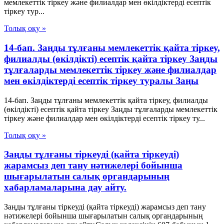
мемлекеттік тіркеу және филиалдар мен өкілдіктерді есептік
тіркеу тур...
Толық оқу »
14-бап. Заңды тұлғаны мемлекеттік қайта тіркеу,
филиалды (өкілдікті) есептік қайта тіркеу Заңды
тұлғаларды мемлекеттік тіркеу және филиалдар
мен өкілдіктерді есептік тіркеу туралы Заңы
14-бап. Заңды тұлғаны мемлекеттік қайта тіркеу, филиалды
(өкілдікті) есептік қайта тіркеу Заңды тұлғаларды мемлекеттік
тіркеу және филиалдар мен өкілдіктерді есептік тіркеу ту...
Толық оқу »
Заңды тұлғаны тіркеуді (қайта тіркеуді)
жарамсыз деп тану нәтижелері бойынша
шығарылатын салық органдарының
хабарламаларына дау айту.
Заңды тұлғаны тіркеуді (қайта тіркеуді) жарамсыз деп тану
нәтижелері бойынша шығарылатын салық органдарының