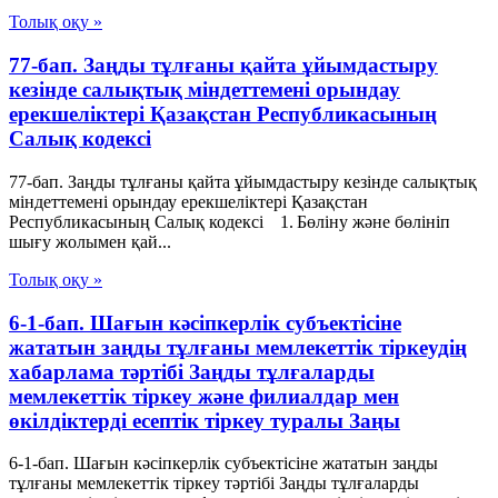
Толық оқу »
77-бап. Заңды тұлғаны қайта ұйымдастыру
кезінде салықтық міндеттемені орындау
ерекшеліктері Қазақстан Республикасының
Салық кодексі
77-бап. Заңды тұлғаны қайта ұйымдастыру кезінде салықтық
міндеттемені орындау ерекшеліктері Қазақстан
Республикасының Салық кодексі 1. Бөліну және бөлініп
шығу жолымен қай...
Толық оқу »
6-1-бап. Шағын кәсіпкерлік субъектісіне
жататын заңды тұлғаны мемлекеттік тіркеудің
хабарлама тәртібі Заңды тұлғаларды
мемлекеттік тіркеу және филиалдар мен
өкілдіктерді есептік тіркеу туралы Заңы
6-1-бап. Шағын кәсіпкерлік субъектісіне жататын заңды
тұлғаны мемлекеттік тіркеу тәртібі Заңды тұлғаларды