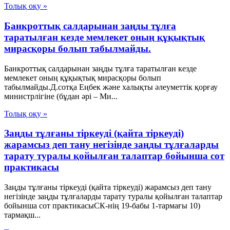
Толық оқу »
Банкроттық салдарынан заңды тұлға
таратылған кезде мемлекет оның құқықтық
мирасқоры болып табылмайды.
Банкроттық салдарынан заңды тұлға таратылған кезде
мемлекет оның құқықтық мирасқоры болып
табылмайды.Д.сотқа Еңбек және халықты әлеуметтік қорғау
министрлігіне (бұдан әрі – Ми...
Толық оқу »
Заңды тұлғаны тіркеуді (қайта тіркеуді)
жарамсыз деп тану негізінде заңды тұлғаларды
тарату туралы қойылған талаптар бойынша сот
практикасы
Заңды тұлғаны тіркеуді (қайта тіркеуді) жарамсыз деп тану
негізінде заңды тұлғаларды тарату туралы қойылған талаптар
бойынша сот практикасыСК-нің 19-бабы 1-тармағы 10)
тармақш...