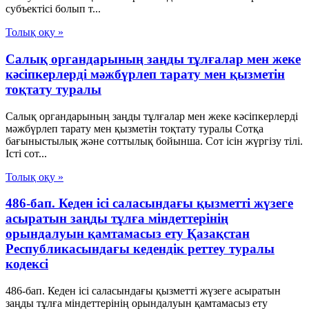
субъектісі болып т...
Толық оқу »
Салық органдарының заңды тұлғалар мен жеке
кәсіпкерлерді мәжбүрлеп тарату мен қызметін
тоқтату туралы
Салық органдарының заңды тұлғалар мен жеке кәсіпкерлерді
мәжбүрлеп тарату мен қызметін тоқтату туралы Сотқа
бағыныстылық және соттылық бойынша. Сот ісін жүргізу тілі.
Істі сот...
Толық оқу »
486-бап. Кеден ісі саласындағы қызметті жүзеге
асыратын заңды тұлға міндеттерінің
орындалуын қамтамасыз ету Қазақстан
Республикасындағы кедендік реттеу туралы
кодексі
486-бап. Кеден ісі саласындағы қызметті жүзеге асыратын
заңды тұлға міндеттерінің орындалуын қамтамасыз ету