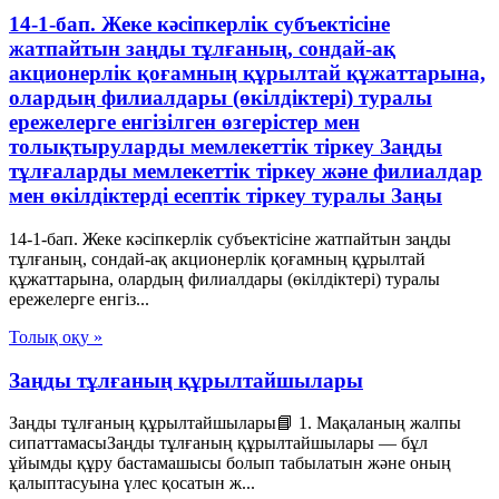
14-1-бап. Жеке кәсіпкерлік субъектісіне
жатпайтын заңды тұлғаның, сондай-ақ
акционерлік қоғамның құрылтай құжаттарына,
олардың филиалдары (өкілдіктері) туралы
ережелерге енгізілген өзгерістер мен
толықтыруларды мемлекеттік тіркеу Заңды
тұлғаларды мемлекеттік тіркеу және филиалдар
мен өкілдіктерді есептік тіркеу туралы Заңы
14-1-бап. Жеке кәсіпкерлік субъектісіне жатпайтын заңды
тұлғаның, сондай-ақ акционерлік қоғамның құрылтай
құжаттарына, олардың филиалдары (өкілдіктері) туралы
ережелерге енгіз...
Толық оқу »
Заңды тұлғаның құрылтайшылары
Заңды тұлғаның құрылтайшылары📘 1. Мақаланың жалпы
сипаттамасыЗаңды тұлғаның құрылтайшылары — бұл
ұйымды құру бастамашысы болып табылатын және оның
қалыптасуына үлес қосатын ж...