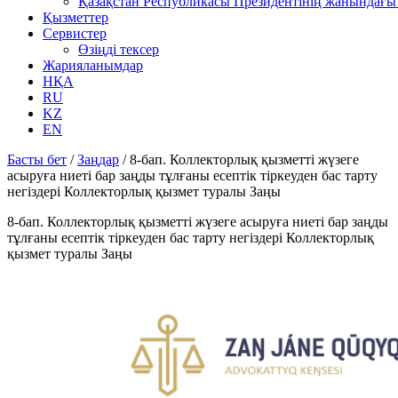
Қазақстан Республикасы Президентінің жанындағы 
Қызметтер
Сервистер
Өзіңді тексер
Жарияланымдар
НҚА
RU
KZ
EN
Басты бет
/
Заңдар
/
8-бап. Коллекторлық қызметті жүзеге
асыруға ниеті бар заңды тұлғаны есептік тіркеуден бас тарту
негіздерi Коллекторлық қызмет туралы Заңы
8-бап. Коллекторлық қызметті жүзеге асыруға ниеті бар заңды
тұлғаны есептік тіркеуден бас тарту негіздерi Коллекторлық
қызмет туралы Заңы