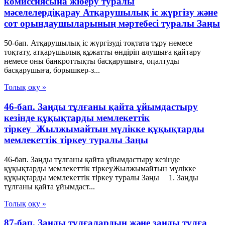
комиссиясына жiберу туралы
мәселелердiқарау Атқарушылық iс жүргiзу және
сот орындаушыларының мәртебесi туралы Заңы
50-бап. Атқарушылық iс жүргiзудi тоқтата тұру немесе
тоқтату, атқарушылық құжатты өндiрiп алушыға қайтару
немесе оны банкроттықты басқарушыға, оңалтуды
басқарушыға, борышкер-з...
Толық оқу »
46-бап. Заңды тұлғаны қайта ұйымдастыру
кезінде құқықтарды мемлекеттік
тіркеу Жылжымайтын мүлікке құқықтарды
мемлекеттік тіркеу туралы Заңы
46-бап. Заңды тұлғаны қайта ұйымдастыру кезінде
құқықтарды мемлекеттік тіркеуЖылжымайтын мүлікке
құқықтарды мемлекеттік тіркеу туралы Заңы 1. Заңды
тұлғаны қайта ұйымдаст...
Толық оқу »
87-бап. Заңды тұлғалардың және заңды тұлға