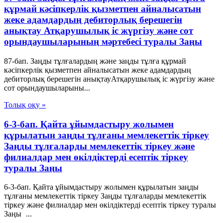
құрмай кәсіпкерлік қызметпен айналысатын
жеке адамдардың дебиторлық берешегін
анықтау Атқарушылық iс жүргiзу және сот
орындаушыларының мәртебесi туралы Заңы
87-бап. Заңды тұлғалардың және заңды тұлға құрмай
кәсіпкерлік қызметпен айналысатын жеке адамдардың
дебиторлық берешегін анықтауАтқарушылық iс жүргiзу және
сот орындаушыларыны...
Толық оқу »
6-3-бап. Қайта ұйымдастыру жолымен
құрылатын заңды тұлғаны мемлекеттік тіркеу
Заңды тұлғаларды мемлекеттік тіркеу және
филиалдар мен өкілдіктерді есептік тіркеу
туралы Заңы
6-3-бап. Қайта ұйымдастыру жолымен құрылатын заңды
тұлғаны мемлекеттік тіркеу Заңды тұлғаларды мемлекеттік
тіркеу және филиалдар мен өкілдіктерді есептік тіркеу туралы
Заңы ...