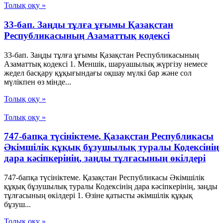
Толық оқу »
33-бап. Заңды тұлға ұғымы Қазақстан
Республикасының Азаматтық кодексi
33-бап. Заңды тұлға ұғымы Қазақстан Республикасының
Азаматтық кодексi 1. Меншiк, шаруашылық жүргiзу немесе
жедел басқару құқығындағы оқшау мүлкi бар және сол
мүлiкпен өз мiнде...
Толық оқу »
Толық оқу »
747-бапқа түсініктеме. Қазақстан Республикасы
Әкімшілік құқық бұзушылық туралы Кодексінің
дара кәсіпкерінің, заңды тұлғасының өкілдері
747-бапқа түсініктеме. Қазақстан Республикасы Әкімшілік
құқық бұзушылық туралы Кодексінің дара кәсіпкерінің, заңды
тұлғасының өкілдері 1. Өзіне қатысты әкімшілік құқық
бұзуш...
Толық оқу »