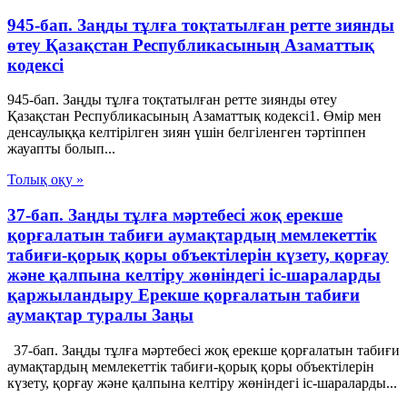
945-бап. Заңды тұлға тоқтатылған ретте зиянды
өтеу Қазақстан Республикасының Азаматтық
кодексi
945-бап. Заңды тұлға тоқтатылған ретте зиянды өтеу
Қазақстан Республикасының Азаматтық кодексi1. Өмiр мен
денсаулыққа келтiрiлген зиян үшiн белгiленген тәртiппен
жауапты болып...
Толық оқу »
37-бап. Заңды тұлға мәртебесi жоқ ерекше
қорғалатын табиғи аумақтардың мемлекеттiк
табиғи-қорық қоры объектiлерiн күзету, қорғау
және қалпына келтiру жөнiндегi iс-шараларды
қаржыландыру Ерекше қорғалатын табиғи
аумақтар туралы Заңы
37-бап. Заңды тұлға мәртебесi жоқ ерекше қорғалатын табиғи
аумақтардың мемлекеттiк табиғи-қорық қоры объектiлерiн
күзету, қорғау және қалпына келтiру жөнiндегi iс-шараларды...