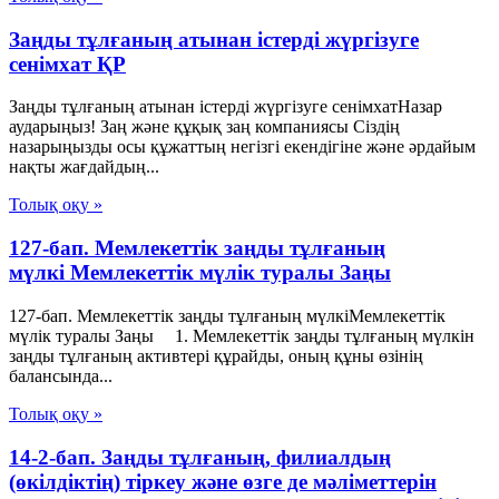
Заңды тұлғаның атынан істерді жүргізуге
сенімхат ҚР
Заңды тұлғаның атынан істерді жүргізуге сенімхатНазар
аударыңыз! Заң және құқық заң компаниясы Сіздің
назарыңызды осы құжаттың негізгі екендігіне және әрдайым
нақты жағдайдың...
Толық оқу »
127-бап. Мемлекеттік заңды тұлғаның
мүлкі Мемлекеттік мүлік туралы Заңы
127-бап. Мемлекеттік заңды тұлғаның мүлкіМемлекеттік
мүлік туралы Заңы 1. Мемлекеттік заңды тұлғаның мүлкін
заңды тұлғаның активтері құрайды, оның құны өзінің
балансында...
Толық оқу »
14-2-бап. Заңды тұлғаның, филиалдың
(өкілдіктің) тіркеу және өзге де мәліметтерін