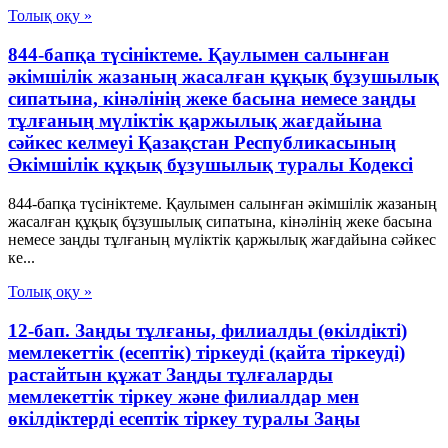
Толық оқу »
844-бапқа түсініктеме. Қаулымен салынған
әкімшілік жазаның жасалған құқық бұзушылық
сипатына, кінәлінің жеке басына немесе заңды
тұлғаның мүліктік қаржылық жағдайына
сәйкес келмеуі Қазақстан Республикасының
Әкімшілік құқық бұзушылық туралы Кодексі
844-бапқа түсініктеме. Қаулымен салынған әкімшілік жазаның
жасалған құқық бұзушылық сипатына, кінәлінің жеке басына
немесе заңды тұлғаның мүліктік қаржылық жағдайына сәйкес
ке...
Толық оқу »
12-бап. Заңды тұлғаны, филиалды (өкiлдiктi)
мемлекеттiк (есептiк) тiркеуді (қайта тіркеуді)
растайтын құжат Заңды тұлғаларды
мемлекеттік тіркеу және филиалдар мен
өкілдіктерді есептік тіркеу туралы Заңы