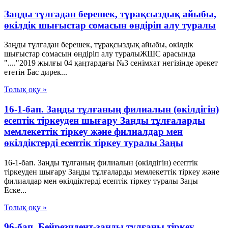
Заңды тұлғадан берешек, тұрақсыздық айыбы,
өкілдік шығыстар сомасын өндіріп алу туралы
Заңды тұлғадан берешек, тұрақсыздық айыбы, өкілдік
шығыстар сомасын өндіріп алу туралыЖШС арасында
"...."2019 жылғы 04 қаңтардағы №3 сенімхат негізінде әрекет
ететін Бас дирек...
Толық оқу »
16-1-бап. Заңды тұлғаның филиалын (өкiлдiгiн)
есептiк тiркеуден шығару Заңды тұлғаларды
мемлекеттік тіркеу және филиалдар мен
өкілдіктерді есептік тіркеу туралы Заңы
16-1-бап. Заңды тұлғаның филиалын (өкiлдiгiн) есептiк
тiркеуден шығару Заңды тұлғаларды мемлекеттік тіркеу және
филиалдар мен өкілдіктерді есептік тіркеу туралы Заңы
Еске...
Толық оқу »
96-бап. Бейрезидент-заңды тұлғаны тіркеу