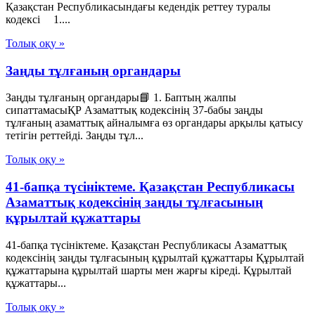
Қазақстан Республикасындағы кедендік реттеу туралы
кодексі 1....
Толық оқу »
Заңды тұлғаның органдары
Заңды тұлғаның органдары📘 1. Баптың жалпы
сипаттамасыҚР Азаматтық кодексінің 37-бабы заңды
тұлғаның азаматтық айналымға өз органдары арқылы қатысу
тетігін реттейді. Заңды тұл...
Толық оқу »
41-бапқа түсініктеме. Қазақстан Республикасы
Азаматтық кодексінің заңды тұлғасының
құрылтай құжаттары
41-бапқа түсініктеме. Қазақстан Республикасы Азаматтық
кодексінің заңды тұлғасының құрылтай құжаттары Құрылтай
құжаттарына құрылтай шарты мен жарғы кіреді. Құрылтай
құжаттары...
Толық оқу »