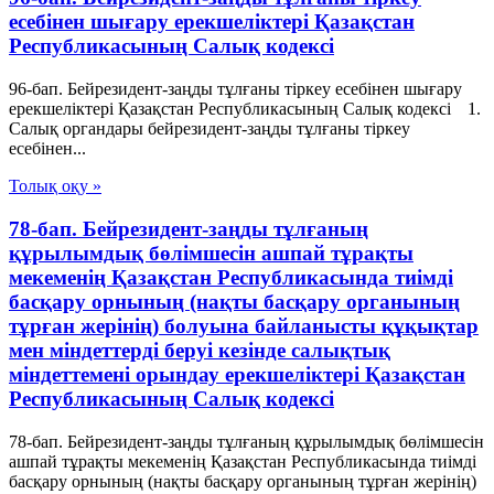
есебінен шығару ерекшеліктері Қазақстан
Республикасының Салық кодексі
96-бап. Бейрезидент-заңды тұлғаны тіркеу есебінен шығару
ерекшеліктері Қазақстан Республикасының Салық кодексі 1.
Салық органдары бейрезидент-заңды тұлғаны тіркеу
есебінен...
Толық оқу »
78-бап. Бейрезидент-заңды тұлғаның
құрылымдық бөлімшесін ашпай тұрақты
мекеменің Қазақстан Республикасында тиімді
басқару орнының (нақты басқару органының
тұрған жерінің) болуына байланысты құқықтар
мен міндеттерді беруі кезінде салықтық
міндеттемені орындау ерекшеліктері Қазақстан
Республикасының Салық кодексі
78-бап. Бейрезидент-заңды тұлғаның құрылымдық бөлімшесін
ашпай тұрақты мекеменің Қазақстан Республикасында тиімді
басқару орнының (нақты басқару органының тұрған жерінің)