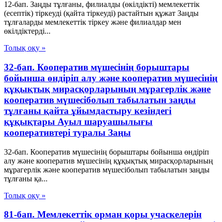
12-бап. Заңды тұлғаны, филиалды (өкiлдiктi) мемлекеттiк
(есептiк) тiркеуді (қайта тіркеуді) растайтын құжат Заңды
тұлғаларды мемлекеттік тіркеу және филиалдар мен
өкілдіктерді...
Толық оқу »
32-бап. Кооператив мүшесiнiң борыштары
бойынша өндiрiп алу және кооператив мүшесiнiң
құқықтық мирасқорларының мұрагерлік және
кооператив мүшесiболып табылатын заңды
тұлғаны қайта ұйымдастыру кезiндегi
құқықтары Ауыл шаруашылығы
кооперативтері туралы Заңы
32-бап. Кооператив мүшесiнiң борыштары бойынша өндiрiп
алу және кооператив мүшесiнiң құқықтық мирасқорларының
мұрагерлік және кооператив мүшесiболып табылатын заңды
тұлғаны қа...
Толық оқу »
81-бап. Мемлекеттiк орман қоры учаскелерiн