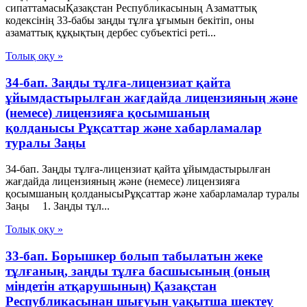
сипаттамасыҚазақстан Республикасының Азаматтық
кодексінің 33-бабы заңды тұлға ұғымын бекітіп, оны
азаматтық құқықтың дербес субъектісі реті...
Толық оқу »
34-бап. Заңды тұлға-лицензиат қайта
ұйымдастырылған жағдайда лицензияның және
(немесе) лицензияға қосымшаның
қолданысы Рұқсаттар және хабарламалар
туралы Заңы
34-бап. Заңды тұлға-лицензиат қайта ұйымдастырылған
жағдайда лицензияның және (немесе) лицензияға
қосымшаның қолданысыРұқсаттар және хабарламалар туралы
Заңы 1. Заңды тұл...
Толық оқу »
33-бап. Борышкер болып табылатын жеке
тұлғаның, заңды тұлға басшысының (оның
міндетін атқарушының) Қазақстан
Республикасынан шығуын уақытша шектеу