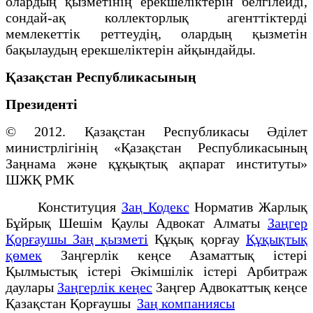
олардың қызметінің ерекшеліктерін белгілейді,
сондай-ақ коллекторлық агенттіктерді
мемлекеттік реттеудің, олардың қызметін
бақылаудың ерекшелiктерiн айқындайды.
Қазақстан Республикасының
Президенті
© 2012. Қазақстан Республикасы Әділет
министрлігінің «Қазақстан Республикасының
Заңнама және құқықтық ақпарат институты»
ШЖҚ РМК
Конституция
Заң Кодекс
Норматив Жарлық
Бұйрық Шешім Қаулы Адвокат Алматы
Заңгер
Қорғаушы Заң қызметі
Құқық қорғау
Құқықтық
қөмек
Заңгерлік кеңсе Азаматтық істері
Қылмыстық істері Әкімшілік істері Арбитраж
даулары
Заңгерлік кеңес
Заңгер Адвокаттық кеңсе
Қазақстан Қорғаушы
Заң компаниясы