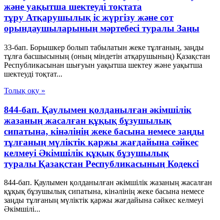
және уақытша шектеуді тоқтата
тұру Атқарушылық iс жүргiзу және сот
орындаушыларының мәртебесi туралы Заңы
33-бап. Борышкер болып табылатын жеке тұлғаның, заңды
тұлға басшысының (оның міндетін атқарушының) Қазақстан
Республикасынан шығуын уақытша шектеу және уақытша
шектеуді тоқтат...
Толық оқу »
844-бап. Қаулымен қолданылған әкiмшiлiк
жазаның жасалған құқық бұзушылық
сипатына, кiнәлiнiң жеке басына немесе заңды
тұлғаның мүлiктiк қаржы жағдайына сәйкес
келмеуi Әкімшілік құқық бұзушылық
туралы Қазақстан Республикасының Кодексі
844-бап. Қаулымен қолданылған әкiмшiлiк жазаның жасалған
құқық бұзушылық сипатына, кiнәлiнiң жеке басына немесе
заңды тұлғаның мүлiктiк қаржы жағдайына сәйкес келмеуi
Әкімшілі...