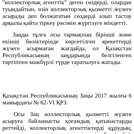
"коллекторлық агенттік" деген сөздерді, олардан
туындайтын, өзін коллекторлық қызметті жүзеге
асырады деп болжататын сөздерді алып тастау
арқылы қайта тіркеу рәсімін жүргізуге міндетті.
Заңды тұлға осы тармақтың бірінші және
екінші бөліктерінде көрсетілген әрекеттерді
жүзеге асырмаған жағдайда, ол Қазақстан
Республикасының заңдарында белгіленген
тәртіппен мәжбүрлі түрде таратылуға жатады.
Қазақстан Республикасының Заңы 2017 жылғы 6
мамырдағы № 62-VІ ҚРЗ.
Осы Заң коллекторлық қызметті жүзеге
асыруға байланысты қоғамдық қатынастарды
реттейді, коллекторлық агенттіктерді құрудың,