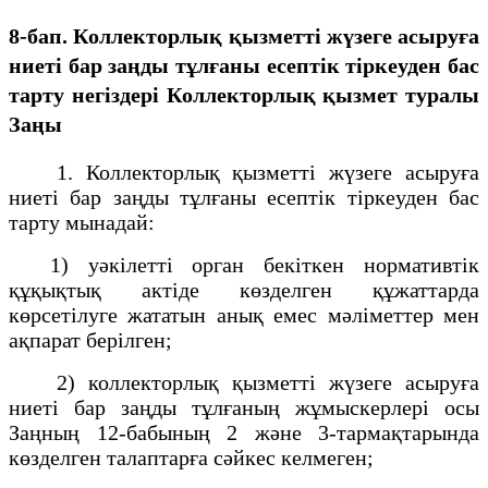
8-бап. Коллекторлық қызметті жүзеге асыруға
ниеті бар заңды тұлғаны есептік тіркеуден бас
тарту негіздерi
Коллекторлық қызмет туралы
Заңы
1. Коллекторлық қызметті жүзеге асыруға
ниеті бар заңды тұлғаны есептік тіркеуден бас
тарту мынадай:
1) уәкілетті орган бекіткен нормативтік
құқықтық актіде көзделген құжаттарда
көрсетілуге жататын анық емес мәліметтер мен
ақпарат берілген;
2) коллекторлық қызметті жүзеге асыруға
ниеті бар заңды тұлғаның жұмыскерлері осы
Заңның 12-бабының 2 және 3-тармақтарында
көзделген талаптарға сәйкес келмеген;