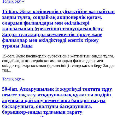
Толық оқу »
15-бап. Жеке кәсiпкерлiк субъектiсiне жатпайтын
заңды тұлға, сондай-ақ акционерлiк қоғам,
олардың филиалдары мен өкiлдiктерi
жарғысының (ережесiнiң) телнұсқасын беру
Заңды тұлғаларды мемлекеттік тіркеу және
филиалдар мен өкілдіктерді есептік тіркеу
туралы Заңы
15-бап. Жеке кәсiпкерлiк субъектiсiне жатпайтын заңды тұлға,
сондай-ақ акционерлiк қоғам, олардың филиалдары мен
өкiлдiктерi жарғысының (ережесiнiң) телнұсқасын беру Заңды
тұл...
Толық оқу »
50-бап. Атқарушылық iс жүргiзудi тоқтата тұру
немесе тоқтату, атқарушылық құжатты өндiрiп
алушыға қайтару немесе оны банкроттықты
басқарушыға, оңалтуды басқарушыға,
борышкер-заңды тұлғаның тарату