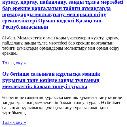
күзету, қорғау, пайдалану, заңды тұлға мәртебесi
бар ерекше қорғалатын табиғи аумақтарда
ормандарды молықтыру мен орман өсiру
ерекшелiктерi Орман кодексі Қазақстан
Республикасының
81-бап. Мемлекеттiк орман қоры учаскелерiн күзету, қорғау,
пайдалану, заңды тұлға мәртебесi бар ерекше қорғалатын
табиғи аумақтарда ормандарды молықтыру мен орман өсiру
ерекше...
Толық оқу »
Өз бетінше салынған құрлысқа меншік
құқығын тану кезінде заңды тұлғаның
мемлекеттік бажын төлеуі туралы
Өз бетінше салынған құрлысқа меншік құқығын тану кезінде
заңды тұлғаның мемлекеттік бажын төлеуі туралыӨз бетiмен
салынған құрылысқа құқықты тану туралы талап қою
тәртiбiмен қ...
Толық оқу »