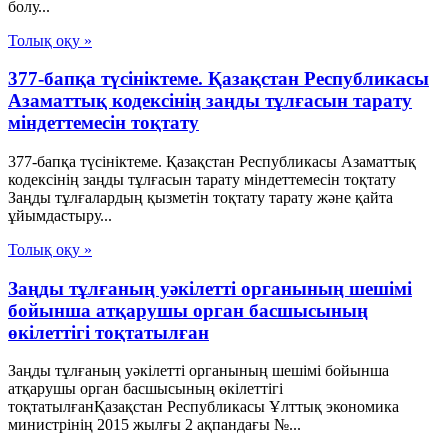
болу...
Толық оқу »
377-бапқа түсініктеме. Қазақстан Республикасы
Азаматтық кодексінің заңды тұлғасын тарату
міндеттемесін тоқтату
377-бапқа түсініктеме. Қазақстан Республикасы Азаматтық
кодексінің заңды тұлғасын тарату міндеттемесін тоқтату
Заңды тұлғалардың қызметін тоқтату тарату және қайта
ұйымдастыру...
Толық оқу »
Заңды тұлғаның уәкілетті органының шешімі
бойынша атқарушы орган басшысының
өкілеттігі тоқтатылған
Заңды тұлғаның уәкілетті органының шешімі бойынша
атқарушы орган басшысының өкілеттігі
тоқтатылғанҚазақстан Республикасы Ұлттық экономика
министрінің 2015 жылғы 2 ақпандағы №...