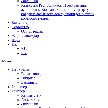
Әкімшілік
Қазақстан Республикасы Президентінің
жанындағы Қоғамдық сананы жаңғырту
бағдарламасын іске асыру жөніндегі ұлттық
комиссия туралы
Қызметтер
Сервистер
Өзіңді тексер
Жарияланымдар
НҚА
KZ
RU
EN
Меню
Біз туралы
Вакансиялар
Пікірлер
Байланыс
Бланктер
Кейстер
Қылмыстық
Азаматтық
Әкімшілік