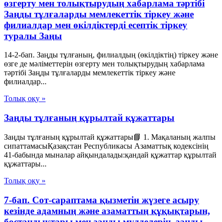
өзгерту мен толықтырудың хабарлама тәртібі
Заңды тұлғаларды мемлекеттік тіркеу және
филиалдар мен өкілдіктерді есептік тіркеу
туралы Заңы
14-2-бап. Заңды тұлғаның, филиалдың (өкілдіктің) тіркеу және
өзге де мәліметтерін өзгерту мен толықтырудың хабарлама
тәртібі Заңды тұлғаларды мемлекеттік тіркеу және
филиалдар...
Толық оқу »
Заңды тұлғаның құрылтай құжаттары
Заңды тұлғаның құрылтай құжаттары📘 1. Мақаланың жалпы
сипаттамасыҚазақстан Республикасы Азаматтық кодексінің
41-бабында мыналар айқындалады:қандай құжаттар құрылтай
құжаттары...
Толық оқу »
7-бап. Сот-сараптама қызметін жүзеге асыру
кезінде адамның және азаматтың құқықтарын,
бостандықтары мен заңды мүдделерін, заңды