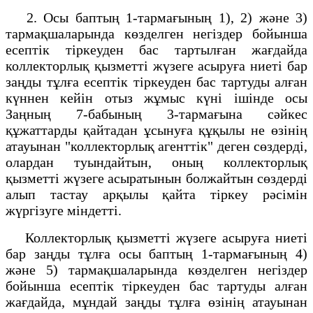
2. Осы баптың 1-тармағының 1), 2) және 3)
тармақшаларында көзделген негіздер бойынша
есептік тіркеуден бас тартылған жағдайда
коллекторлық қызметті жүзеге асыруға ниеті бар
заңды тұлға есептік тіркеуден бас тартуды алған
күннен кейін отыз жұмыс күні ішінде осы
Заңның 7-бабының 3-тармағына сәйкес
құжаттарды қайтадан ұсынуға құқылы не өзінің
атауынан "коллекторлық агенттік" деген сөздерді,
олардан туындайтын, оның коллекторлық
қызметті жүзеге асыратынын болжайтын сөздерді
алып тастау арқылы қайта тіркеу рәсімін
жүргізуге міндетті.
Коллекторлық қызметті жүзеге асыруға ниеті
бар заңды тұлға осы баптың 1-тармағының 4)
және 5) тармақшаларында көзделген негіздер
бойынша есептік тіркеуден бас тартуды алған
жағдайда, мұндай заңды тұлға өзінің атауынан