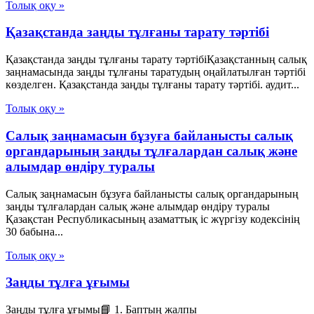
Толық оқу »
Қазақстанда заңды тұлғаны тарату тәртібі
Қазақстанда заңды тұлғаны тарату тәртібіҚазақстанның салық
заңнамасында заңды тұлғаны таратудың оңайлатылған тәртібі
көзделген. Қазақстанда заңды тұлғаны тарату тәртібі. аудит...
Толық оқу »
Салық заңнамасын бұзуға байланысты салық
органдарының заңды тұлғалардан салық және
алымдар өндіру туралы
Салық заңнамасын бұзуға байланысты салық органдарының
заңды тұлғалардан салық және алымдар өндіру туралы
Қазақстан Республикасының азаматтық іс жүргізу кодексінің
30 бабына...
Толық оқу »
Заңды тұлға ұғымы
Заңды тұлға ұғымы📘 1. Баптың жалпы