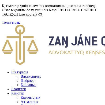
Қызметтер үшін төлем тек компанияның шотына төленеді.
Сізге ыңғайлы болу үшін біз Kaspi RED / CREDIT /БӨЛІП
ТӨЛЕУДІ іске қостық 😎
Толығырақ
Біз туралы
Вакансиялар
Пікірлер
Байланыс
Бланктер
Кейстер
Қылмыстық
Азаматтық