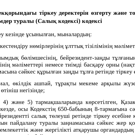
рекқорындағы тiркеу деректерін өзгерту және 
емдер туралы (Салық кодексі)
кодексі
еу кезінде ұсынылған, мыналардың:
естендіру нөмірлерінің ұлттық тізілімінің мәлімет
дық бөлімшесінің, бейрезидент-заңды тұлғаның
мінің мәліметтері немесе тиімді басқару орны (на
сына сәйкес құрылған заңды тұлға ретінде тіркеу 
л, өкілдік ашпай, тұрақты мекеме арқылы жүзег
 өтініш негізінде;
4) және 5) тармақшаларында көрсетілген, Қаза
кезде, осы Кодекстің 650-бабының 8-тармағына с
йрезидентті салық төлеуші ретінде тіркеу есебіне
н пайдалану туралы заңнамасына сәйкес жер қо
мемлекеттік және жергілікті атқарушы органдардың