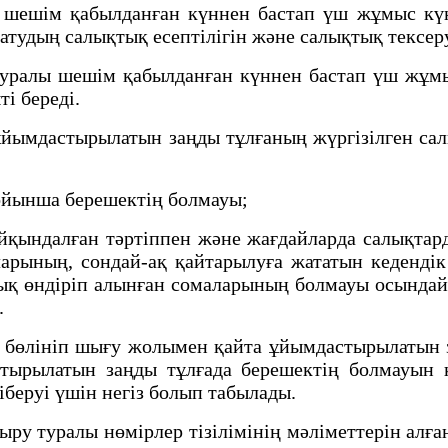
ешім қабылданған күннен бастап үш жұмыс күні
атудың салықтық есептілігін және салықтық тексеру
ралы шешім қабылданған күннен бастап үш жұмыс 
ті береді.
ұйымдастырылатын заңды тұлғаның жүргізілген с
ойынша берешектің болмауы;
ындалған тәртіппен және жағдайларда салықтард
арының, сондай-ақ қайтарылуға жататын кеденді
ық өндіріп алынған сомаларының болмауы осындай
.
 бөлініп шығу жолымен қайта ұйымдастырылатын з
тырылатын заңды тұлғада берешектің болмауын к
іберуі үшін негіз болып табылады.
у туралы нөмірлер тізілімінің мәліметтерін алғ