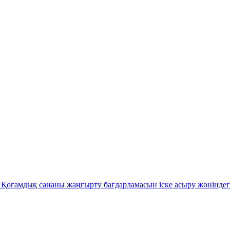
Қоғамдық сананы жаңғырту бағдарламасын іске асыру жөніндег