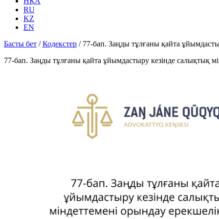
НҚА
RU
KZ
EN
Басты бет
/
Кодекстер
/
77-бап. Заңды тұлғаны қайта ұйымдасты
77-бап. Заңды тұлғаны қайта ұйымдастыру кезінде салықтық м