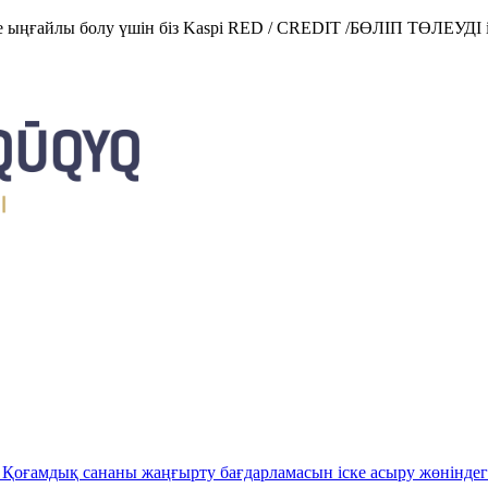
е ыңғайлы болу үшін біз Kaspi RED / CREDIT /БӨЛІП ТӨЛЕУДІ і
Қоғамдық сананы жаңғырту бағдарламасын іске асыру жөніндег