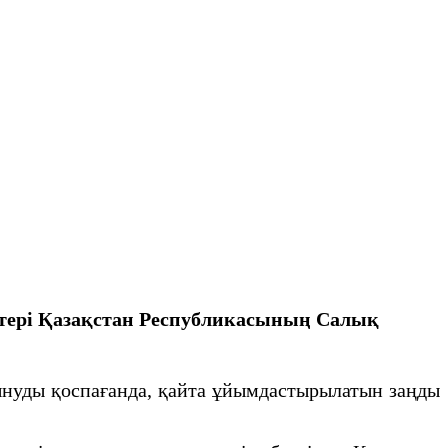
тері
Қазақстан Республикасының
Салық
ынуды қоспағанда, қайта ұйымдастырылатын заңды