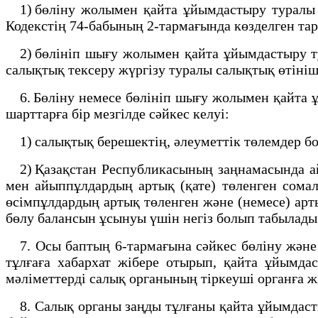
1) бөліну жолымен қайта ұйымдастыру туралы ш
Кодекстің 74-бабының 2-тармағында көзделген тар
2) бөлініп шығу жолымен қайта ұйымдастыру ту
салықтық тексеру жүргізу туралы салықтық өтініш
6. Бөліну немесе бөлініп шығу жолымен қайта 
шарттарға бір мезгілде сәйкес келуі:
1) салықтық берешектің, әлеуметтік төлемдер б
2) Қазақстан Республикасының заңнамасында айқ
мен айыппұлдардың артық (қате) төленген сомал
өсімпұлдардың артық төленген және (немесе) арт
бөлу балансын ұсынуы үшін негіз болып табылады
7. Осы баптың 6-тармағына сәйкес бөліну және
тұлғаға хабархат жібере отырып, қайта ұйымдас
мәліметтерді салық органының тіркеуші органға ж
8. Салық органы заңды тұлғаны қайта ұйымдастыр