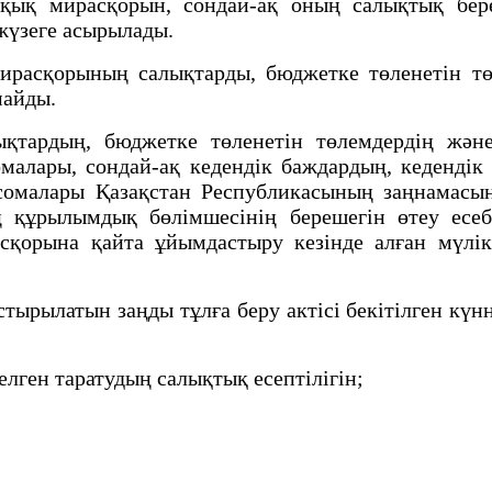
қ мирасқорын, сондай-ақ оның салықтық береше
жүзеге асырылады.
расқорының салықтарды, бюджетке төленетін тө
майды.
қтардың, бюджетке төленетін төлемдердің және
сомалары, сондай-ақ кедендік баждардың, кеденді
сомалары Қазақстан Республикасының заңнамасын
құрылымдық бөлімшесінің берешегін өтеу есебі
қорына қайта ұйымдастыру кезінде алған мүлікт
ырылатын заңды тұлға беру актісі бекітілген күнн
лген таратудың салықтық есептілігін;