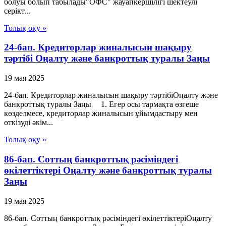
болуы болып табылады"ОФС" жауапкершілігі шектеулі
серікт...
Толық оқу »
24-бап. Кредиторлар жиналысын шақыру
тәртібі Оңалту және банкроттық туралы Заңы
19 мая 2025
24-бап. Кредиторлар жиналысын шақыру тәртібіОңалту және
банкроттық туралы Заңы 1. Егер осы тармақта өзгеше
көзделмесе, кредиторлар жиналысын ұйымдастыру мен
өткізуді әкім...
Толық оқу »
86-бап. Соттың банкроттық рәсіміндегі
өкiлеттiктерi Оңалту және банкроттық туралы
Заңы
19 мая 2025
86-бап. Соттың банкроттық рәсіміндегі өкiлеттiктерiОңалту