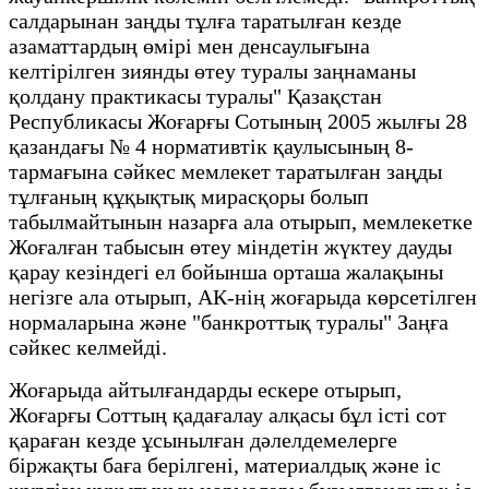
салдарынан заңды тұлға таратылған кезде
азаматтардың өмірі мен денсаулығына
келтірілген зиянды өтеу туралы заңнаманы
қолдану практикасы туралы" Қазақстан
Республикасы Жоғарғы Сотының 2005 жылғы 28
қазандағы № 4 нормативтік қаулысының 8-
тармағына сәйкес мемлекет таратылған заңды
тұлғаның құқықтық мирасқоры болып
табылмайтынын назарға ала отырып, мемлекетке
Жоғалған табысын өтеу міндетін жүктеу дауды
қарау кезіндегі ел бойынша орташа жалақыны
негізге ала отырып, АК-нің жоғарыда көрсетілген
нормаларына және "банкроттық туралы" Заңға
сәйкес келмейді.
Жоғарыда айтылғандарды ескере отырып,
Жоғарғы Соттың қадағалау алқасы бұл істі сот
қараған кезде ұсынылған дәлелдемелерге
біржақты баға берілгені, материалдық және іс