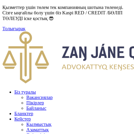
Қызметтер үшін төлем тек компанияның шотына төленеді.
Сізге ыңғайлы болу үшін біз Kaspi RED / CREDIT /БӨЛІП
ТӨЛЕУДІ іске қостық 😎
Толығырақ
Біз туралы
Вакансиялар
Пікірлер
Байланыс
Бланктер
Кейстер
Қылмыстық
Азаматтық