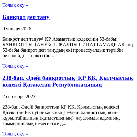
Толық оқу »
Банкрот деп тану
9 января 2026
Банкрот деп тану📘 ҚР Азаматтық кодексінің 53-бабы:
БАНКРОТТЫ ТАНУ🔹 1. ЖАЛПЫ СИПАТТАМАҚР АК-нің
53-бабы банкрот деп танудың екі процессуалдық тәртібін
белгілейді — ерікті (бо...
Толық оқу »
238-бап. Әдейi банкроттық ҚР ҚК, Қылмыстық
кодексi Қазақстан Республикасының
2 сентября 2023
238-бап. Әдейi банкроттық ҚР ҚК, Қылмыстық кодексi
Қазақстан Республикасының1 Әдейі банкроттық, яғни
құрылтайшының (қатысушының), лауазымды адамның,
коммерциялық немесе өзге д...
Толық оқу »