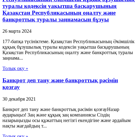
туралы кодексін уақытша басқарушының
Қазақстан Республикасының оңалту және
банкроттық туралы заңнамасын бұзуы
26 марта 2024
177-бапқа түсініктеме. Қазақстан Республикасының Әкімшілік
құқық бұзушылық туралы кодексін уақытша басқарушының
Қазақстан Республикасының оңалту және банкроттық туралы
заңнама...
Толық оқу »
Банкрот деп тану және банкроттық рәсімін
қозғау
30 декабря 2021
Банкрот деп тану және банкроттық рәсімін қозғауНазар
аударыңыз! Заң және құқық заң компаниясы Сіздің
назарыңызды осы құжаттың негізгі екендігіне және әрдайым
нақты жағдайдың т...
Толық оқу »