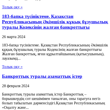
Толық оқу »
183-бапқа түсініктеме. Қазақстан
Республикасының Әкімшілік құқық бұзушылық
туралы Кодексінің жалған банкроттығы
26 марта 2024
183-бапқа түсініктеме. Қазақстан Республикасының Әкімшілік
құқық бұзушылық туралы Кодексінің жалған банкроттығы
Жалған банкроттық, яғни құрылтайшының (қатысушының),
лауазымд...
Толық оқу »
Банкроттық туралы азаматтық істер
28 февраля 2024
Банкроттық туралы азаматтық істер Банкроттық –
борышкердiң сот шешiмiмен танылған, оны таратуға негiз
болып табылатын дәрменсiздiгi.Қазақстан Республикасының
«Оңалту және...