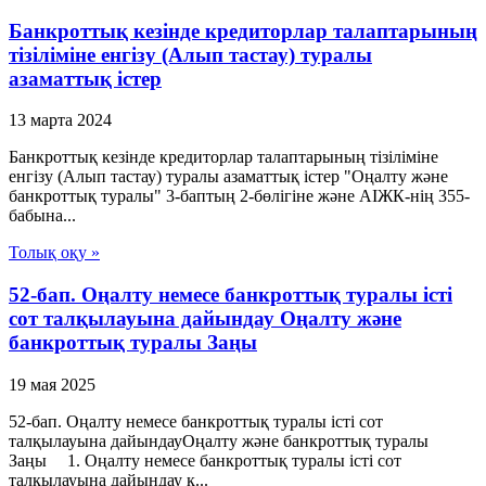
Банкроттық кезінде кредиторлар талаптарының
тізіліміне енгізу (Алып тастау) туралы
азаматтық істер
13 марта 2024
Банкроттық кезінде кредиторлар талаптарының тізіліміне
енгізу (Алып тастау) туралы азаматтық істер "Оңалту және
банкроттық туралы" 3-баптың 2-бөлігіне және АІЖК-нің 355-
бабына...
Толық оқу »
52-бап. Оңалту немесе банкроттық туралы істi
сот талқылауына дайындау Оңалту және
банкроттық туралы Заңы
19 мая 2025
52-бап. Оңалту немесе банкроттық туралы істi сот
талқылауына дайындауОңалту және банкроттық туралы
Заңы 1. Оңалту немесе банкроттық туралы iсті сот
талқылауына дайындау к...