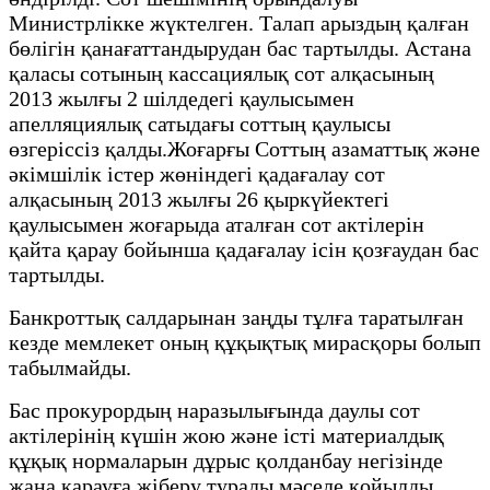
Министрлікке жүктелген. Талап арыздың қалған
бөлігін қанағаттандырудан бас тартылды. Астана
қаласы сотының кассациялық сот алқасының
2013 жылғы 2 шілдедегі қаулысымен
апелляциялық сатыдағы соттың қаулысы
өзгеріссіз қалды.Жоғарғы Соттың азаматтық және
әкімшілік істер жөніндегі қадағалау сот
алқасының 2013 жылғы 26 қыркүйектегі
қаулысымен жоғарыда аталған сот актілерін
қайта қарау бойынша қадағалау ісін қозғаудан бас
тартылды.
Банкроттық салдарынан заңды тұлға таратылған
кезде мемлекет оның құқықтық мирасқоры болып
табылмайды.
Бас прокурордың наразылығында даулы сот
актілерінің күшін жою және істі материалдық
құқық нормаларын дұрыс қолданбау негізінде
жаңа қарауға жіберу туралы мәселе қойылды.