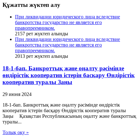
Құжатты жүктеп алу
При ликвидации юридического лица вследствие
банкротства государство не является его
правопреемником.
2157
рет жүктеп алынды
При ликвидации юридического лица вследствие
банкротства государство не является его
правопреемником.
2013
рет жүктеп алынды
18-1-бап. Банкроттық және оңалту рәсімінде
өндірістік кооператив iстерiн басқару Өндiрiстiк
кооператив туралы Заңы
29 июня 2024
18-1-бап. Банкроттық және оңалту рәсімінде өндірістік
кооператив iстерiн басқару Өндiрiстiк кооператив туралы
Заңы Қазақстан Республикасының оңалту және банкроттық
туралы...
Толық оқу »