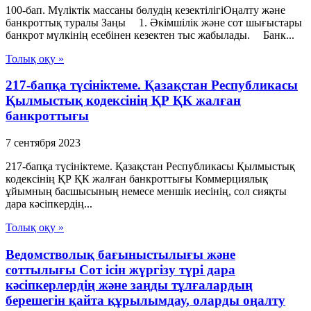
100-бап. Мүліктік массаны бөлудің кезектілігіОңалту және
банкроттық туралы Заңы 1. Әкiмшiлiк және сот шығыстары
банкрот мүлкiнің есебiнен кезектен тыс жабылады. Банк...
Толық оқу »
217-бапқа түсініктеме. Қазақстан Республикасы
Қылмыстық кодексінің ҚР ҚК жалған
банкроттығы
7 сентября 2023
217-бапқа түсініктеме. Қазақстан Республикасы Қылмыстық
кодексінің ҚР ҚК жалған банкроттығы Коммерциялық
ұйымның басшысының немесе меншік иесінің, сол сияқты
дара кәсіпкердің...
Толық оқу »
Ведомстволық бағыныстылығы және
соттылығы Сот ісін жүргізу түрі дара
кәсіпкерлердің және заңды тұлғалардың
берешегін қайта құрылымдау, оларды оңалту