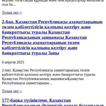
мерзімі тоғыз айды құрайды және оны кредиторлар жиналысы
осы ба...
Толық оқу »
2-бап. Қазақстан Республикасы азаматтарының
төлем қабілеттілігін қалпына келтіру және
банкроттығы туралы Қазақстан
Республикасының заңнамасы Қазақстан
Республикасы азаматтарының төлем
қабілеттілігін қалпына келтіру және
банкроттығы туралы Заңы
6 апреля 2025
2-бап. Қазақстан Республикасы азаматтарының төлем
қабілеттілігін қалпына келтіру және банкроттығы туралы
Қазақстан Республикасының заңнамасыҚазақстан
Республикасы азаматтарыны...
Толық оқу »
177-бапқа түсініктеме. Қазақстан
Республикасының Әкімшілік құқық бұзушылық