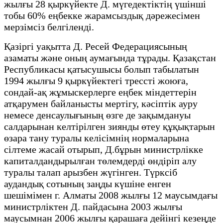
жылғы 28 қыркүйекте Д. мүгедектіктің үшінші
тобы 60% еңбекке жарамсыздық дәрежесімен
мерзімсіз белгіленді.
Қазіргі уақытта Д. Ресей Федерациясының
азаматы және оның аумағында тұрады. Қазақстан
Республикасы қатысушысы болып табылатын
1994 жылғы 9 қыркүйектегі трессті жоюға,
сондай-ақ жұмыскерлерге еңбек міндеттерін
атқарумен байланысты мертігу, кәсіптік ауру
немесе денсаулығының өзге де зақымдануы
салдарынан келтірілген зиянды өтеу құқықтарын
өзара тану туралы келісімнің нормаларына
сілтеме жасай отырып, Д.бұрын министрлікке
капиталдандырылған төлемдерді өндіріп алу
туралы талап арызбен жүгінген. Түрксіб
аудандық сотының заңды күшіне енген
шешімімен г. Алматы 2008 жылғы 12 маусымдағы
министрліктен Д. пайдасына 2003 жылғы
маусымнан 2006 жылғы қарашаға дейінгі кезеңде