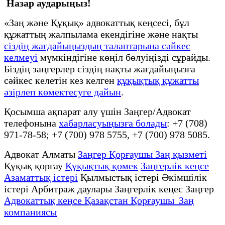
Назар аударыңыз!
«Заң және Құқық» адвокаттық кеңсесі, бұл
құжаттың жалпылама екендігіне және нақты
сіздің жағдайыңыздың талаптарына сәйкес
келмеуі
мүмкіндігіне көңіл бөлуіңізді сұрайды.
Біздің заңгерлер сіздің нақты жағдайыңызға
сәйкес келетін кез келген
құқықтық құжатты
әзірлеп көмектесуге дайын
.
Қосымша ақпарат алу үшін Заңгер/Адвокат
телефонына
хабарласуыңызға болады
: +7 (708)
971-78-58; +7 (700) 978 5755, +7 (700) 978 5085.
Адвокат Алматы
Заңгер Қорғаушы Заң қызметі
Құқық қорғау
Құқықтық қөмек
Заңгерлік кеңсе
Азаматтық істері
Қылмыстық істері Әкімшілік
істері Арбитраж даулары Заңгерлік кеңес Заңгер
Адвокаттық кеңсе Қазақстан Қорғаушы Заң
компаниясы