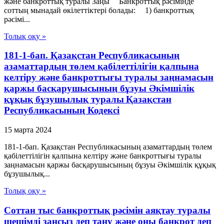
және банкроттық туралы Заңы Банкроттық рәсімінде
соттың мынадай өкiлеттiктерi болады: 1) банкроттық
рәсімі...
Толық оқу »
181-1-бап. Қазақстан Республикасының
азаматтардың төлем қабілеттілігін қалпына
келтіру және банкроттығы туралы заңнамасын
қаржы басқарушысының бұзуы Әкімшілік
құқық бұзушылық туралы Қазақстан
Республикасының Кодексі
15 марта 2024
181-1-бап. Қазақстан Республикасының азаматтардың төлем
қабілеттілігін қалпына келтіру және банкроттығы туралы
заңнамасын қаржы басқарушысының бұзуы Әкімшілік құқық
бұзушылық...
Толық оқу »
Соттан тыс банкроттық рәсімін аяқтау туралы
шешімді заңсыз деп тану және оны банкрот деп