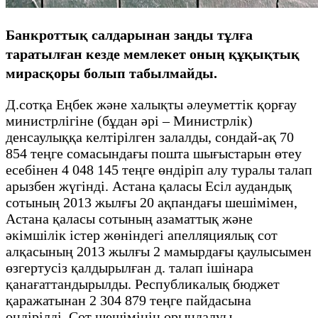
Банкроттық салдарынан заңды тұлға
таратылған кезде мемлекет оның құқықтық
мирасқоры болып табылмайды.
Д.сотқа Еңбек және халықты әлеуметтік қорғау
министрлігіне (бұдан әрі – Министрлік)
денсаулыққа келтірілген залалды, сондай-ақ 70
854 теңге сомасындағы пошта шығыстарын өтеу
есебінен 4 048 145 теңге өндіріп алу туралы талап
арызбен жүгінді. Астана қаласы Есіл аудандық
сотының 2013 жылғы 20 ақпандағы шешімімен,
Астана қаласы сотының азаматтық және
әкімшілік істер жөніндегі апелляциялық сот
алқасының 2013 жылғы 2 мамырдағы қаулысымен
өзгертусіз қалдырылған д. талап ішінара
қанағаттандырылды. Республикалық бюджет
қаражатынан 2 304 879 теңге пайдасына
өндірілді. Сот шешімінің орындалуы