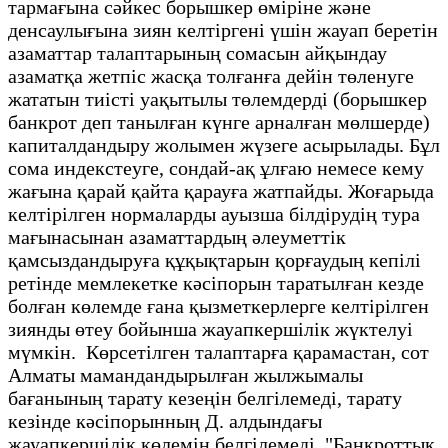
тармағына сәйкес борышкер өміріне және
денсаулығына зиян келтіргені үшін жауап беретін
азаматтар талаптарының сомасын айқындау
азаматқа жетпіс жасқа толғанға дейін төленуге
жататын тиісті уақытылы төлемдерді (борышкер
банкрот деп танылған күнге арналған мөлшерде)
капиталдандыру жолымен жүзеге асырылады. Бұл
сома индекстеуге, сондай-ақ ұлғаю немесе кему
жағына қарай қайта қарауға жатпайды. Жоғарыда
келтірілген нормаларды ауызша білдірудің тура
мағынасынан азаматтардың әлеуметтік
қамсыздандыруға құқықтарын қорғаудың кепілі
ретінде мемлекетке кәсіпорын таратылған кезде
болған көлемде ғана қызметкерлерге келтірілген
зиянды өтеу бойынша жауапкершілік жүктелуі
мүмкін. Көрсетілген талаптарға қарамастан, сот
Алматы мамандандырылған жылжымалы
бағанының тарату кезеңін белгілемеді, тарату
кезінде кәсіпорынның Д. алдындағы
жауапкершілік көлемін белгілемеді. "Банкроттық