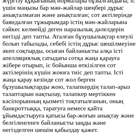
жүргізу құқығының нормалары бұзылғандығы; іс
үшін маңызы бар мән-жайлар шеңбері дұрыс
анықталмаған және анықталған; сот актілерінде
баяндалған тұжырымдар істің мән-жайларына
сәйкес келмейді деген наразылық дәлелдерін
негізді деп тапты. Аталған бұзушылықтар елеулі
болып табылады, себебі істің дұрыс шешілмеуіне
әкеп соқтырды, осыған байланысты алқа істі
апелляциялық сатыдағы сотқа жаңа қарауға
жібере отырып, іс бойынша өткізілген сот
актілерінің күшін жоюға тиіс деп тапты. Істі
жаңа қарау кезінде сот жол берген
бұзушылықтарды жою, талапкердің талап-арыз
талаптарын нақтылау, талапкер мертіккен
кәсіпорынның қызметі тоқтатылғанын, оның
банкроттыққа, таратуға немесе қайта
ұйымдастыруға қатысы бар-жоғын анықтау және
белгіленгенге байланысты заңды және
негізделген шешім қабылдау қажет.