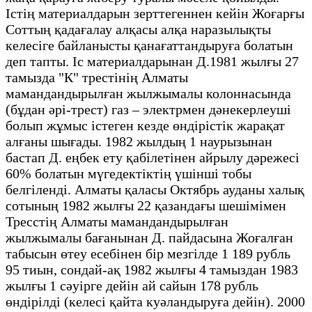
Істің материалдарын зерттегеннен кейін Жоғарғы
Соттың қадағалау алқасы алқа наразылықты
келесіге байланысты қанағаттандыруға болатын
деп тапты. Іс материалдарынан Д.1981 жылғы 27
тамызда "К" трестінің Алматы
мамандандырылған жылжымалы колоннасында
(бұдан әрі-трест) газ – электрмен дәнекерлеуші
болып жұмыс істеген кезде өндірістік жарақат
алғаны шығады. 1982 жылдың 1 наурызынан
бастап Д. еңбек ету қабілетінен айрылу дәрежесі
60% болатын мүгедектіктің үшінші тобы
белгіленді. Алматы қаласы Октябрь ауданы халық
сотының 1982 жылғы 22 қазандағы шешімімен
Тресстің Алматы мамандандырылған
жылжымалы бағанынан Д. пайдасына Жоғалған
табысын өтеу есебінен бір мезгілде 1 189 рубль
95 тиын, сондай-ақ 1982 жылғы 4 тамыздан 1983
жылғы 1 сәуірге дейін ай сайын 178 рубль
өндірілді (келесі қайта куәландыруға дейін). 2000