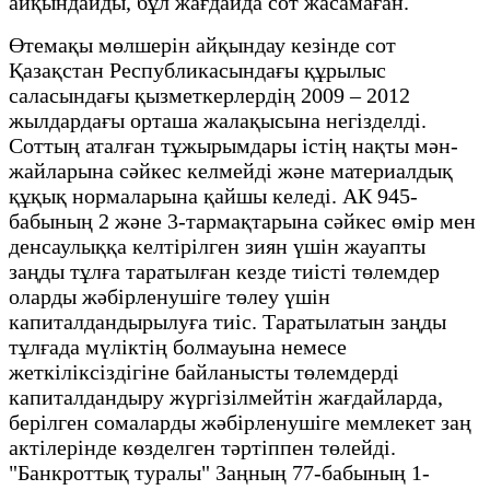
айқындайды, бұл жағдайда сот жасамаған.
Өтемақы мөлшерін айқындау кезінде сот
Қазақстан Республикасындағы құрылыс
саласындағы қызметкерлердің 2009 – 2012
жылдардағы орташа жалақысына негізделді.
Соттың аталған тұжырымдары істің нақты мән-
жайларына сәйкес келмейді және материалдық
құқық нормаларына қайшы келеді. АК 945-
бабының 2 және 3-тармақтарына сәйкес өмір мен
денсаулыққа келтірілген зиян үшін жауапты
заңды тұлға таратылған кезде тиісті төлемдер
оларды жәбірленушіге төлеу үшін
капиталдандырылуға тиіс. Таратылатын заңды
тұлғада мүліктің болмауына немесе
жеткіліксіздігіне байланысты төлемдерді
капиталдандыру жүргізілмейтін жағдайларда,
берілген сомаларды жәбірленушіге мемлекет заң
актілерінде көзделген тәртіппен төлейді.
"Банкроттық туралы" Заңның 77-бабының 1-