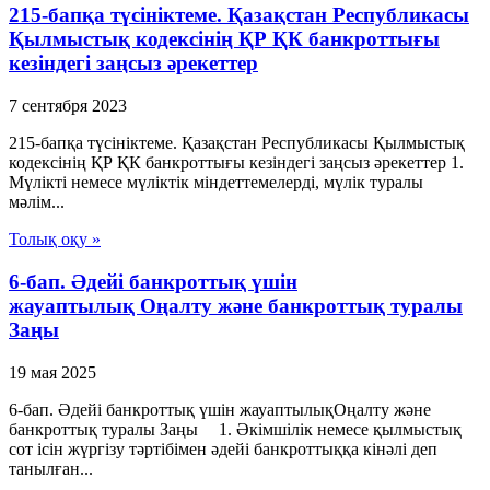
215-бапқа түсініктеме. Қазақстан Республикасы
Қылмыстық кодексінің ҚР ҚК банкроттығы
кезіндегі заңсыз әрекеттер
7 сентября 2023
215-бапқа түсініктеме. Қазақстан Республикасы Қылмыстық
кодексінің ҚР ҚК банкроттығы кезіндегі заңсыз әрекеттер 1.
Мүлікті немесе мүліктік міндеттемелерді, мүлік туралы
мәлім...
Толық оқу »
6-бап. Әдейі банкроттық үшін
жауаптылық Оңалту және банкроттық туралы
Заңы
19 мая 2025
6-бап. Әдейі банкроттық үшін жауаптылықОңалту және
банкроттық туралы Заңы 1. Әкімшілік немесе қылмыстық
сот ісін жүргізу тәртібімен әдейі банкроттыққа кінәлі деп
танылған...