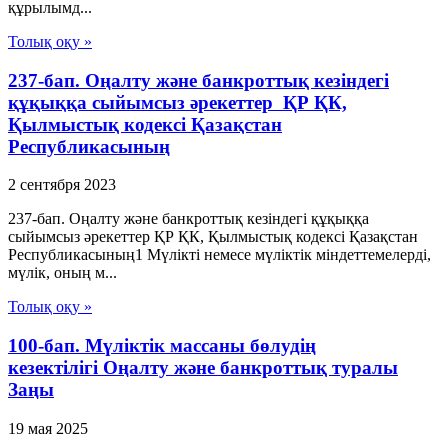
құрылымд...
Толық оқу »
237-бап. Оңалту және банкроттық кезіндегі
құқыққа сыйымсыз әрекеттер ҚР ҚК,
Қылмыстық кодексi Қазақстан
Республикасының
2 сентября 2023
237-бап. Оңалту және банкроттық кезіндегі құқыққа
сыйымсыз әрекеттер ҚР ҚК, Қылмыстық кодексi Қазақстан
Республикасының1 Мүлiктi немесе мүлiктiк мiндеттемелердi,
мүлiк, оның м...
Толық оқу »
100-бап. Мүліктік массаны бөлудің
кезектілігі Оңалту және банкроттық туралы
Заңы
19 мая 2025