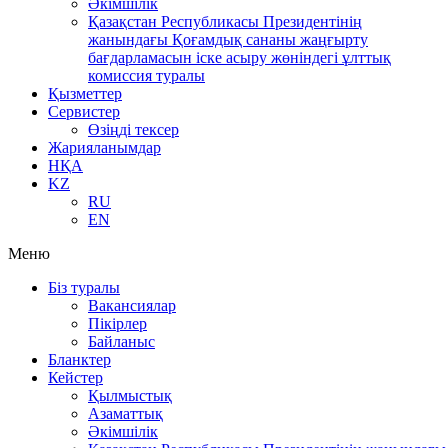
Әкімшілік
Қазақстан Республикасы Президентінің
жанындағы Қоғамдық сананы жаңғырту
бағдарламасын іске асыру жөніндегі ұлттық
комиссия туралы
Қызметтер
Сервистер
Өзіңді тексер
Жарияланымдар
НҚА
KZ
RU
EN
Меню
Біз туралы
Вакансиялар
Пікірлер
Байланыс
Бланктер
Кейстер
Қылмыстық
Азаматтық
Әкімшілік