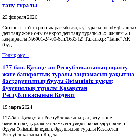
тану туралы
23 февраля 2026
Соттан тыс банкроттық рәсімін аяқтау туралы шешімді заңсыз
деп тану және оны банкрот деп тану туралы2025 жылғы 28
қаңтардағы №6001-24-00-6ап/1633 (2) Талапкер: "Банк" АҚ
(бұда...
Толық оқу »
177-бап. Қазақстан Республикасының оңалту
және банкроттық туралы заңнамасын уақытша
басқарушының бұзуы Әкімшілік құқық
бұзушылық туралы Қазақстан
Республикасының Кодексі
15 марта 2024
177-бап. Қазақстан Республикасының оңалту және
банкроттық туралы заңнамасын уақытша басқарушының
бұзуы Әкімшілік құқық бұзушылық туралы Қазақстан
Республикасының Кодексі ...