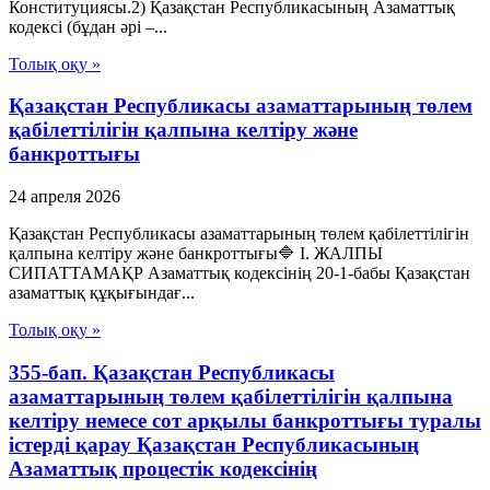
Конституциясы.2) Қазақстан Республикасының Азаматтық
кодексі (бұдан әрі –...
Толық оқу »
Қазақстан Республикасы азаматтарының төлем
қабілеттілігін қалпына келтіру және
банкроттығы
24 апреля 2026
Қазақстан Республикасы азаматтарының төлем қабілеттілігін
қалпына келтіру және банкроттығы🔷 I. ЖАЛПЫ
СИПАТТАМАҚР Азаматтық кодексінің 20-1-бабы Қазақстан
азаматтық құқығындағ...
Толық оқу »
355-бап. Қазақстан Республикасы
азаматтарының төлем қабілеттілігін қалпына
келтіру немесе сот арқылы банкроттығы туралы
істерді қарау Қазақстан Республикасының
Азаматтық процестік кодексінің