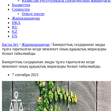
Қазақстан Республикасы Президентінің жанындағы 
Қызметтер
Сервистер
Өзіңді тексер
Жарияланымдар
НҚА
RU
KZ
EN
Басты бет
/
Жарияланымдар
/
Банкроттық салдарынан заңды
тұлға таратылған кезде мемлекет оның құқықтық мирасқоры
болып табылмайды.
Банкроттық салдарынан заңды тұлға таратылған кезде
мемлекет оның құқықтық мирасқоры болып табылмайды.
7 сентября 2021