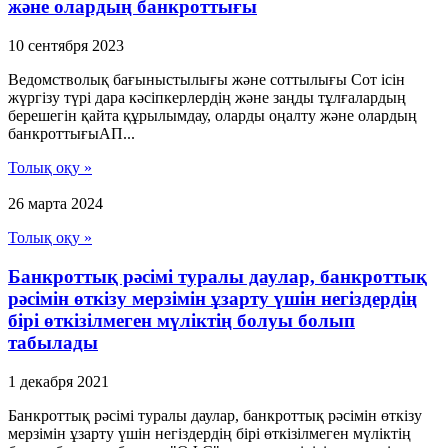
және олардың банкроттығы
10 сентября 2023
Ведомстволық бағыныстылығы және соттылығы Сот ісін
жүргізу түрі дара кәсіпкерлердің және заңды тұлғалардың
берешегін қайта құрылымдау, оларды оңалту және олардың
банкроттығыАП...
Толық оқу »
26 марта 2024
Толық оқу »
Банкроттық рәсімі туралы даулар, банкроттық
рәсімін өткізу мерзімін ұзарту үшін негіздердің
бірі өткізілмеген мүліктің болуы болып
табылады
1 декабря 2021
Банкроттық рәсімі туралы даулар, банкроттық рәсімін өткізу
мерзімін ұзарту үшін негіздердің бірі өткізілмеген мүліктің