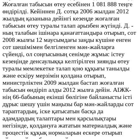
Жоғалған табысын өтеу есебінен 1 081 888 теңге
өндірілді. Кейіннен Д. сотқа 2006 жылдан 2012
жылдың қазанына дейінгі кезеңде жоғалған
табысын өтеу туралы талап арызбен жүгінді. Д. -
ның талабын ішінара қанағаттандыра отырып, сот
2008 жылғы 12 маусымдағы заңды күшіне енген
сот шешімімен белгіленген мән-жайларға
сүйенді, ол соңғысының сенімде жұмыс істеу
кезеңінде денсаулыққа келтірілген зиянды өтеу
туралы мемлекетке талап қою құқығы танылды
және ескіру мерзімін қолдана отырып,
министрліктен 2009 жылдан бастап жоғалған
табысын өндіріп алды 2012 жылға дейін. АІЖК-
нің 66-бабының екінші бөлігіне байланысты істі
дұрыс шешу үшін маңызы бар мән-жайларды сот
тараптардың, іске қатысатын басқа да
адамдардың талаптары мен қарсылықтары
негізінде, қолдануға жататын материалдық және
процестік құқық нормаларын ескере отырып