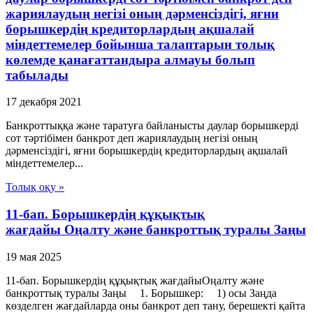
жариялаудың негізі оның дәрменсіздігі, яғни
борышкердің кредиторлардың ақшалай
міндеттемелер бойынша талаптарын толық
көлемде қанағаттандыра алмауы болып
табылады
17 декабря 2021
Банкроттыққа және таратуға байланысты даулар борышкерді
сот тәртібімен банкрот деп жариялаудың негізі оның
дәрменсіздігі, яғни борышкердің кредиторлардың ақшалай
міндеттемелер...
Толық оқу »
11-бап. Борышкердің құқықтық
жағдайы Оңалту және банкроттық туралы Заңы
19 мая 2025
11-бап. Борышкердің құқықтық жағдайыОңалту және
банкроттық туралы Заңы 1. Борышкер: 1) осы Заңда
көзделген жағдайларда оны банкрот деп тану, берешекті қайта