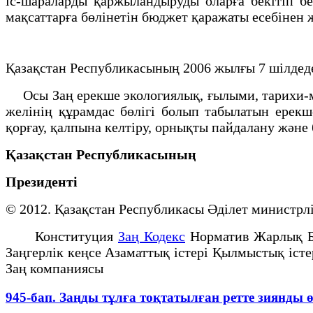
iс-шараларды қаржыландыруды оларға бекiтiп бе
мақсаттарға бөлiнетiн бюджет қаражаты есебiнен 
Қазақстан Республикасының 2006 жылғы 7 шілдеде
Осы Заң ерекше экологиялық, ғылыми, тарихи-мә
желiнiң құрамдас бөлiгi болып табылатын ерекш
қорғау, қалпына келтiру, орнықты пайдалану және
Қазақстан Республикасының
Президенті
© 2012. Қазақстан Республикасы Әділет минист
Конституция
Заң Кодекс
Норматив Жарлық 
Заңгерлік кеңсе Азаматтық істері Қылмыстық іст
Заң компаниясы
945-бап. Заңды тұлға тоқтатылған ретте зиянды