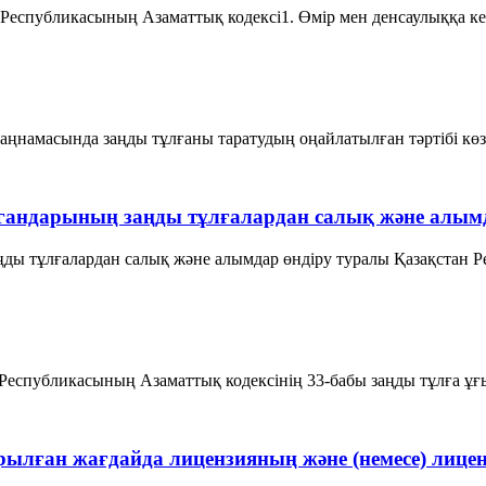
 Республикасының Азаматтық кодексi1. Өмiр мен денсаулыққа кел
аңнамасында заңды тұлғаны таратудың оңайлатылған тәртібі көздел
гандарының заңды тұлғалардан салық және алымд
ы тұлғалардан салық және алымдар өндіру туралы Қазақстан Рес
спубликасының Азаматтық кодексінің 33-бабы заңды тұлға ұғымы
ырылған жағдайда лицензияның және (немесе) лиц