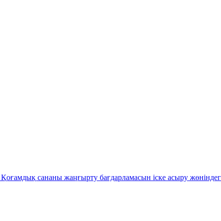
Қоғамдық сананы жаңғырту бағдарламасын іске асыру жөніндег