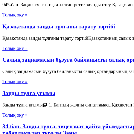
945-бап. Заңды тұлға тоқтатылған ретте зиянды өтеу Қазақстан
Толық оқу »
Қазақстанда заңды тұлғаны тарату тәртібі
Қазақстанда заңды тұлғаны тарату тәртібіҚазақстанның салық з
Толық оқу »
Салық заңнамасын бұзуға байланысты салық ор
Салық заңнамасын бұзуға байланысты салық органдарының заңд
Толық оқу »
Заңды тұлға ұғымы
Заңды тұлға ұғымы📘 1. Баптың жалпы сипаттамасыҚазақстан Ре
Толық оқу »
34-бап. Заңды тұлға-лицензиат қайта ұйымдаст
хабарламалар туралы Заңы