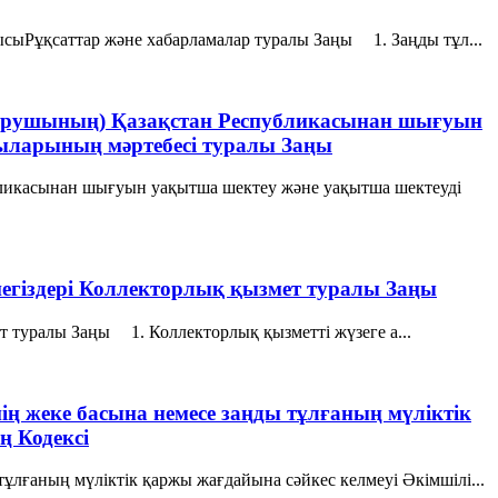
сыРұқсаттар және хабарламалар туралы Заңы 1. Заңды тұл...
тқарушының) Қазақстан Республикасынан шығуын
шыларының мәртебесi туралы Заңы
бликасынан шығуын уақытша шектеу және уақытша шектеуді
у негіздерi Коллекторлық қызмет туралы Заңы
ет туралы Заңы 1. Коллекторлық қызметті жүзеге а...
ң жеке басына немесе заңды тұлғаның мүлiктiк
ң Кодексі
ұлғаның мүлiктiк қаржы жағдайына сәйкес келмеуi Әкімшілі...