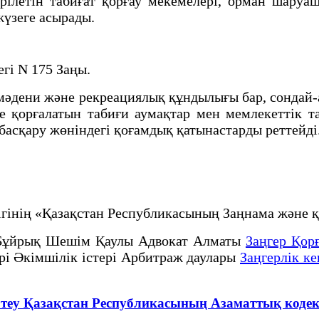
рiлетiн табиғат қорғау мекемелерi, орман шару
жүзеге асырады.
гі N 175 Заңы.
дени және рекреациялық құндылығы бар, сондай-ақ
е қорғалатын табиғи аумақтар мен мемлекеттiк та
 басқару жөнiндегi қоғамдық қатынастарды реттейдi
рлігінің «Қазақстан Республикасының Заңнама жә
Бұйрық Шешім Қаулы Адвокат Алматы
Заңгер Қор
ері Әкімшілік істері Арбитраж даулары
Заңгерлік ке
 өтеу Қазақстан Республикасының Азаматтық кодек