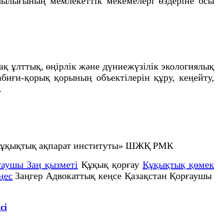
ашылығының мемлекеттiк мекемелерi өздерiне осы
 ұлттық, өңiрлiк және дүниежүзiлiк экологиялық
биғи-қорық қорының объектiлерiн құру, кеңейту,
.
не құқықтық ақпарат институты» ШЖҚ РМК
ғаушы Заң қызметі
Құқық қорғау
Құқықтық қөмек
ңес
Заңгер Адвокаттық кеңсе Қазақстан Қорғаушы
сi