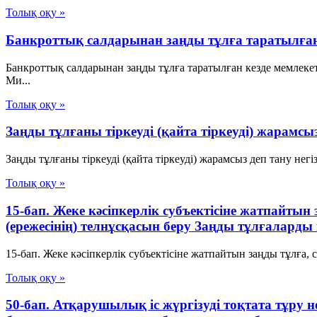
Толық оқу »
Банкроттық салдарынан заңды тұлға таратылға
Банкроттық салдарынан заңды тұлға таратылған кезде мемлеке
Ми...
Толық оқу »
Заңды тұлғаны тіркеуді (қайта тіркеуді) жарамс
Заңды тұлғаны тіркеуді (қайта тіркеуді) жарамсыз деп тану не
Толық оқу »
15-бап. Жеке кәсiпкерлiк субъектiсiне жатпайты
(ережесiнiң) телнұсқасын беру Заңды тұлғаларды 
15-бап. Жеке кәсiпкерлiк субъектiсiне жатпайтын заңды тұлға,
Толық оқу »
50-бап. Атқарушылық iс жүргiзудi тоқтата тұру