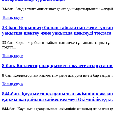
34-бап. Заңды тұлға-лицензиат қайта ұйымдастырылған жағда
Толық оқу »
33-бап. Борышкер болып табылатын жеке тұлға
уақытша шектеу және уақытша шектеуді тоқтата
33-бап. Борышкер болып табылатын жеке тұлғаның, заңды тұ
тоқтат...
Толық оқу »
8-бап. Коллекторлық қызметті жүзеге асыруға ние
8-бап. Коллекторлық қызметті жүзеге асыруға ниеті бар заңды 
Толық оқу »
844-бап. Қаулымен қолданылған әкiмшiлiк жазан
қаржы жағдайына сәйкес келмеуi Әкімшілік құқ
844-бап. Қаулымен қолданылған әкiмшiлiк жазаның жасалған құ