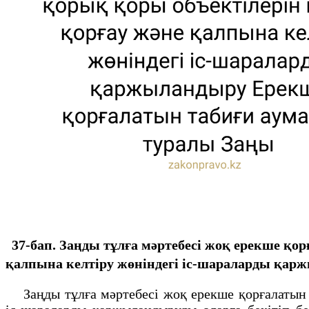
37-бап. Заңды тұлға мәртебесi жоқ ерекше қо
қалпына келтiру жөнiндегi iс-шараларды қар
Заңды тұлға мәртебесi жоқ ерекше қорғалатын та