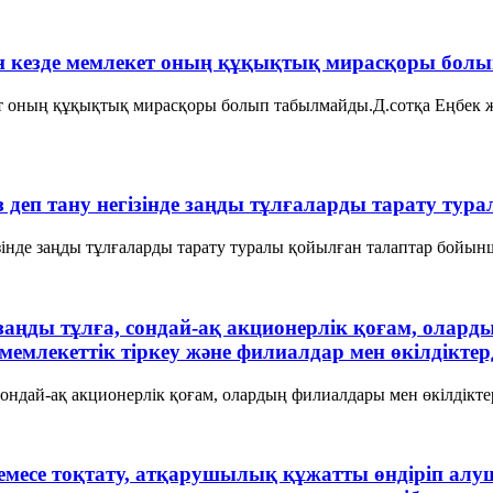
н кезде мемлекет оның құқықтық мирасқоры бол
т оның құқықтық мирасқоры болып табылмайды.Д.сотқа Еңбек жән
ыз деп тану негізінде заңды тұлғаларды тарату т
гізінде заңды тұлғаларды тарату туралы қойылған талаптар бойын
н заңды тұлға, сондай-ақ акционерлiк қоғам, ола
мемлекеттік тіркеу және филиалдар мен өкілдіктерд
 сондай-ақ акционерлiк қоғам, олардың филиалдары мен өкiлдiкте
 немесе тоқтату, атқарушылық құжатты өндiрiп ал