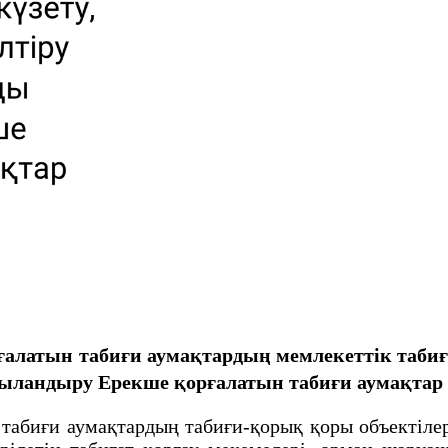
рғалатын табиғи аумақтардың мемлекеттiк табиғ
жыландыру
Ерекше қорғалатын табиғи аумақтар
биғи аумақтардың табиғи-қорық қоры объектiлерi