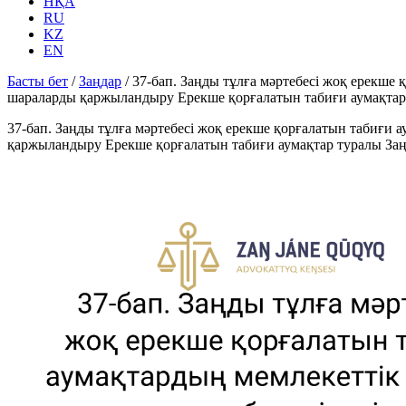
НҚА
RU
KZ
EN
Басты бет
/
Заңдар
/
37-бап. Заңды тұлға мәртебесi жоқ ерекше 
шараларды қаржыландыру Ерекше қорғалатын табиғи аумақтар
37-бап. Заңды тұлға мәртебесi жоқ ерекше қорғалатын табиғи а
қаржыландыру Ерекше қорғалатын табиғи аумақтар туралы За