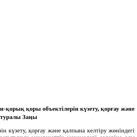
и-қорық қоры объектiлерiн күзету, қорғау және
 туралы Заңы
н күзету, қорғау және қалпына келтiру жөнiндегi