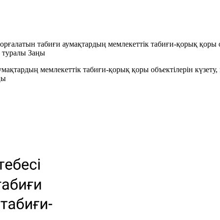
қорғалатын табиғи аумақтардың мемлекеттiк табиғи-қорық қоры об
 туралы Заңы
умақтардың мемлекеттiк табиғи-қорық қоры объектiлерiн күзету,
ңы