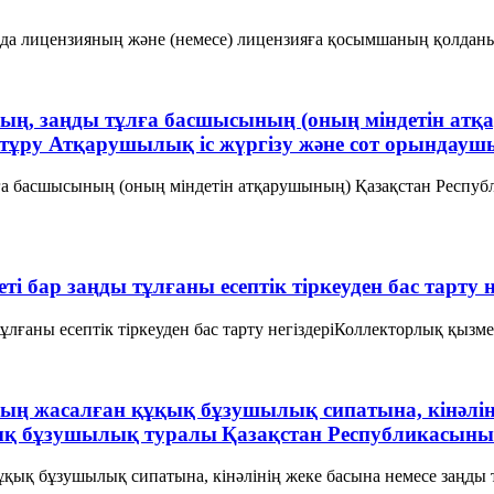
йда лицензияның және (немесе) лицензияға қосымшаның қолданы
ның, заңды тұлға басшысының (оның міндетін а
 тұру Атқарушылық iс жүргiзу және сот орындау
лға басшысының (оның міндетін атқарушының) Қазақстан Респу
ті бар заңды тұлғаны есептік тіркеуден бас тарт
тұлғаны есептік тіркеуден бас тарту негіздерiКоллекторлық қызм
ың жасалған құқық бұзушылық сипатына, кiнәлiнi
ық бұзушылық туралы Қазақстан Республикасыны
қық бұзушылық сипатына, кiнәлiнiң жеке басына немесе заңды т