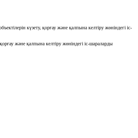
ъектiлерiн күзету, қорғау және қалпына келтiру жөнiндегi iс-
 қорғау және қалпына келтiру жөнiндегi iс-шараларды