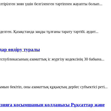
тiрiлген зиян үшiн белгiленген тәртiппен жауапты болып...
ген. Қазақстанда заңды тұлғаны тарату тәртібі. аудит...
ар өндіру туралы
публикасының азаматтық іс жүргізу кодексінің 30 бабына...
н бекітіп, оны азаматтық құқықтың дербес субъектісі реті...
ензияға қосымшаның қолданысы Рұқсаттар және