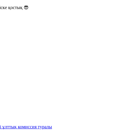
ске қостық 😎
і ұлттық комиссия туралы