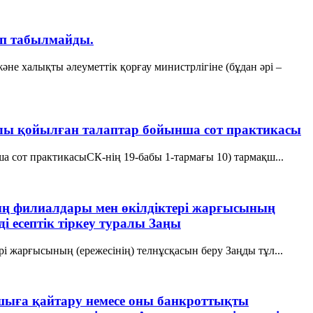
ып табылмайды.
е халықты әлеуметтік қорғау министрлігіне (бұдан әрі –
уралы қойылған талаптар бойынша сот практикасы
ша сот практикасыСК-нің 19-бабы 1-тармағы 10) тармақш...
рдың филиалдары мен өкiлдiктерi жарғысының
і есептік тіркеу туралы Заңы
рi жарғысының (ережесiнiң) телнұсқасын беру Заңды тұл...
ушыға қайтару немесе оны банкроттықты