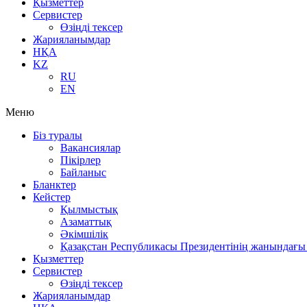
Қызметтер
Сервистер
Өзіңді тексер
Жарияланымдар
НҚА
KZ
RU
EN
Меню
Біз туралы
Вакансиялар
Пікірлер
Байланыс
Бланктер
Кейстер
Қылмыстық
Азаматтық
Әкімшілік
Қазақстан Республикасы Президентінің жанындағы 
Қызметтер
Сервистер
Өзіңді тексер
Жарияланымдар