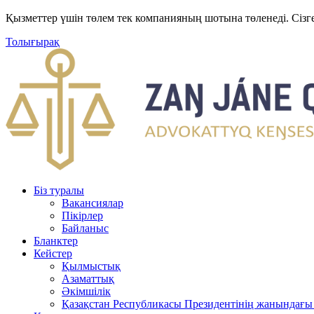
Қызметтер үшін төлем тек компанияның шотына төленеді. Сізг
Толығырақ
Біз туралы
Вакансиялар
Пікірлер
Байланыс
Бланктер
Кейстер
Қылмыстық
Азаматтық
Әкімшілік
Қазақстан Республикасы Президентінің жанындағы 