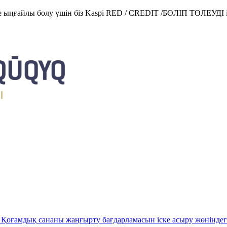
е ыңғайлы болу үшін біз Kaspi RED / CREDIT /БӨЛІП ТӨЛЕУДІ і
Қоғамдық сананы жаңғырту бағдарламасын іске асыру жөніндег