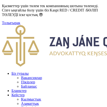
Қызметтер үшін төлем тек компанияның шотына төленеді.
Сізге ыңғайлы болу үшін біз Kaspi RED / CREDIT /БӨЛІП
ТӨЛЕУДІ іске қостық 😎
Толығырақ
Біз туралы
Вакансиялар
Пікірлер
Байланыс
Бланктер
Кейстер
Қылмыстық
Азаматтық