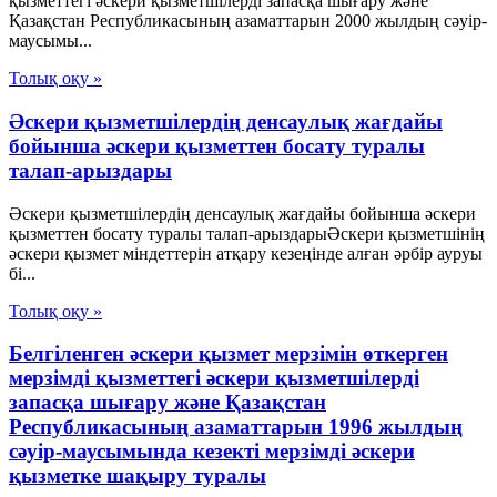
қызметтегі әскери қызметшілерді запасқа шығару және
Қазақстан Республикасының азаматтарын 2000 жылдың сәуір-
маусымы...
Толық оқу »
Әскери қызметшілердің денсаулық жағдайы
бойынша әскери қызметтен босату туралы
талап-арыздары
Әскери қызметшілердің денсаулық жағдайы бойынша әскери
қызметтен босату туралы талап-арыздарыӘскери қызметшінің
әскери қызмет міндеттерін атқару кезеңінде алған әрбір ауруы
бі...
Толық оқу »
Белгiленген әскери қызмет мерзiмiн өткерген
мерзiмдi қызметтегi әскери қызметшiлердi
запасқа шығару және Қазақстан
Республикасының азаматтарын 1996 жылдың
сәуiр-маусымында кезектi мерзiмдi әскери
қызметке шақыру туралы