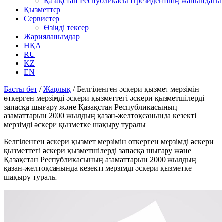
Қазақстан Республикасы Президентінің жанындағы 
Қызметтер
Сервистер
Өзіңді тексер
Жарияланымдар
НҚА
RU
KZ
EN
Басты бет
/
Жарлық
/
Белгіленген әскери қызмет мерзімін
өткерген мерзімді әскери қызметтегі әскери қызметшілерді
запасқа шығару және Қазақстан Республикасының
азаматтарын 2000 жылдың қазан-желтоқсанында кезекті
мерзімді әскери қызметке шақыру туралы
Белгіленген әскери қызмет мерзімін өткерген мерзімді әскери
қызметтегі әскери қызметшілерді запасқа шығару және
Қазақстан Республикасының азаматтарын 2000 жылдың
қазан-желтоқсанында кезекті мерзімді әскери қызметке
шақыру туралы