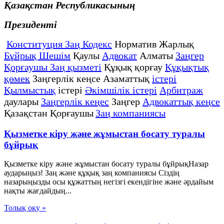
Қазақстан Республикасының
Президенті
Конституция Заң Кодекс
Норматив Жарлық
Бұйрық Шешім
Қаулы
Адвокат
Алматы
Заңгер
Қорғаушы Заң қызметі
Құқық қорғау
Құқықтық
қөмек
Заңгерлік кеңсе Азаматтық
істері
Қылмыстық
істері
Әкімшілік істері
Арбитраж
даулары
Заңгерлік кеңес
Заңгер
Адвокаттық кеңсе
Қазақстан Қорғаушы
Заң компаниясы
Қызметке кіру және жұмыстан босату туралы
бұйрық
Қызметке кіру және жұмыстан босату туралы бұйрықНазар
аударыңыз! Заң және құқық заң компаниясы Сіздің
назарыңызды осы құжаттың негізгі екендігіне және әрдайым
нақты жағдайдың...
Толық оқу »