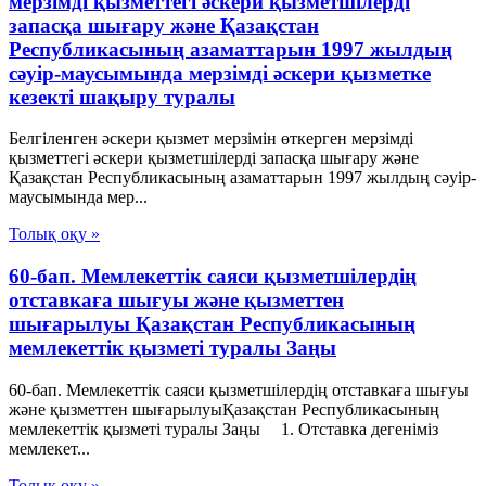
мерзiмдi қызметтегi әскери қызметшiлердi
запасқа шығару және Қазақстан
Республикасының азаматтарын 1997 жылдың
сәуiр-маусымында мерзiмдi әскери қызметке
кезектi шақыру туралы
Белгiленген әскери қызмет мерзiмiн өткерген мерзiмдi
қызметтегi әскери қызметшiлердi запасқа шығару және
Қазақстан Республикасының азаматтарын 1997 жылдың сәуiр-
маусымында мер...
Толық оқу »
60-бап. Мемлекеттiк саяси қызметшiлердiң
отставкаға шығуы және қызметтен
шығарылуы Қазақстан Республикасының
мемлекеттік қызметі туралы Заңы
60-бап. Мемлекеттiк саяси қызметшiлердiң отставкаға шығуы
және қызметтен шығарылуыҚазақстан Республикасының
мемлекеттік қызметі туралы Заңы 1. Отставка дегенiмiз
мемлекет...
Толық оқу »