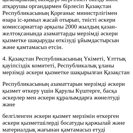
атқарушы органдармен бірлесіп Қазақстан
Республикасының Қорғаныс министрлігімен
өзара іс-қимыл жасай отырып, тиісті әскери
комиссариаттар арқылы 2000 жылдың қазан-
желтоқсанында азаматтарды мерзімді әскери
қызметке шақыруды өткізуді ұйымдастырсын
және қамтамасыз етсін.
4. Қазақстан Республикасының Үкіметі, Ұлттық
қауіпсіздік комитеті, Республикалық ұланы
мерзімді әскери қызметке шақырылған Қазақстан
Республикасының азаматтарын мерзімді әскери
қызмет өткеру үшін Қарулы Күштерге, басқа
әскерлер мен әскери құралымдарға жөнелтуді
және
белгіленген әскери қызмет мерзімін өткерген
әскери қызметшілерді босатуды қаржылай және
материалдық жағынан қамтамасыз етуді