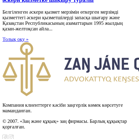
Белгiленген әскери қызмет мерзiмiн өткерген мерзiмдi
қызметтегi әскери қызметшiлердi запасқа шығару және
Қазақстан Республикасының азаматтарын 1995 жылдың
қазан-желтоқсан айла...
Толық оқу »
Компания клиенттерге кәсіби заңгерлік көмек көрсетуге
маманданған.
© 2007. «Заң және құқық» заң фирмасы. Барлық құқықтар
қорғалған.