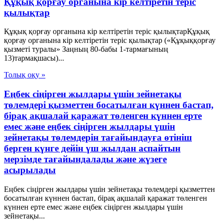
Құқық қорғау органына кір келтіретін теріс
қылықтар
Құқық қорғау органына кір келтіретін теріс қылықтарҚұқық
қорғау органына кір келтіретін теріс қылықтар («Құқыққорғау
қызметі туралы» Заңның 80-бабы 1-тармағының
13)тармақшасы)...
Толық оқу »
Еңбек сіңірген жылдары үшін зейнетақы
төлемдері қызметтен босатылған күннен бастап,
бірақ ақшалай қаражат төленген күннен ерте
емес және еңбек сіңірген жылдары үшін
зейнетақы төлемдерін тағайындауға өтініш
берген күнге дейін үш жылдан аспайтын
мерзімде тағайындалады және жүзеге
асырылады
Еңбек сіңірген жылдары үшін зейнетақы төлемдері қызметтен
босатылған күннен бастап, бірақ ақшалай қаражат төленген
күннен ерте емес және еңбек сіңірген жылдары үшін
зейнетақы...