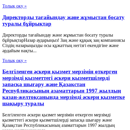
Толық оқу »
Директорды тағайындау және жұмыстан босату
туралы бұйрықтар
Директорды тағайындау және жұмыстан босату туралы
бұйрықтарНазар аударыңыз! Заң және құқық заң компаниясы
Сіздің назарыңызды осы құжаттың негізгі екендігіне және
әрдайым нақты...
Толық оқу »
Белгiленген әскери қызмет мерзiмiн өткерген
мерзiмдi қызметтегi әскери қызметшiлердi
запасқа шығару және Қазақстан
Республикасының азаматтарын 1997 жылдың
қазан-желтоқсанында мерзiмдi әскери қызметке
шақыру туралы
Белгiленген әскери қызмет мерзiмiн өткерген мерзiмдi
қызметтегi әскери қызметшiлердi запасқа шығару және
Қазақстан Республикасының азаматтарын 1997 жылдың