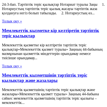
24-3-бап. Тәртіптік теріс қылықтар Нотариат туралы Заңы 1.
Нотариустың тәртіптік теріс қылық жасауы тәртіптік жаза
қолдануға негіз болып табылады. 2. Нотариустың өз...
Толық оқу »
Мемлекеттік қызметке кір келтіретін тәртіптік
теріс қылықтар
Мемлекеттік қызметке кір келтіретін тәртіптік теріс
қылықтар«Мемлекеттік қызмет туралы» Заңның 44-бабының
мазмұнынан қызметтік міндеттерін орындамау немесе
тиісінше орындамау...
Толық оқу »
Мемлекеттік қызметшінің тәртіптік теріс
қылықтар және жазалары
Мемлекеттік қызметшінің тәртіптік теріс қылықтар және
жазалары«Мемлекеттік қызмет туралы» Заңның 44-бабына
сәйкес мемлекеттік қызметшінің тәртіптік теріс қылығы –
мемлекеттік...