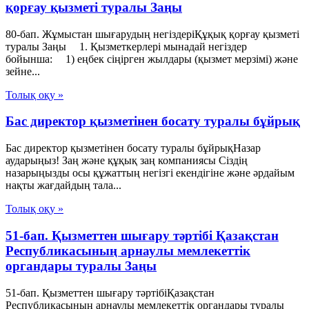
қорғау қызметі туралы Заңы
80-бап. Жұмыстан шығарудың негіздеріҚұқық қорғау қызметі
туралы Заңы 1. Қызметкерлері мынадай негіздер
бойынша: 1) еңбек сіңірген жылдары (қызмет мерзімі) және
зейне...
Толық оқу »
Бас директор қызметінен босату туралы бұйрық
Бас директор қызметінен босату туралы бұйрықНазар
аударыңыз! Заң және құқық заң компаниясы Сіздің
назарыңызды осы құжаттың негізгі екендігіне және әрдайым
нақты жағдайдың тала...
Толық оқу »
51-бап. Қызметтен шығару тәртібі Қазақстан
Республикасының арнаулы мемлекеттік
органдары туралы Заңы
51-бап. Қызметтен шығару тәртібіҚазақстан
Республикасының арнаулы мемлекеттік органдары туралы