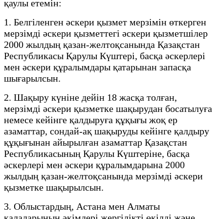
қаулы етемін:
1. Белгіленген әскери қызмет мерзімін өткерген
мерзімді әскери қызметтегі әскери қызметшілер
2000 жылдың қазан-желтоқсанында Қазақстан
Республикасы Қарулы Күштері, басқа әскерлері
мен әскери құралымдары қатарынан запасқа
шығарылсын.
2. Шақыру күніне дейін 18 жасқа толған,
мерзімді әскери қызметке шақырудан босатылуға
немесе кейінге қалдыруға құқығы жоқ ер
азаматтар, сондай-ақ шақыруды кейінге қалдыру
құқығынан айырылған азаматтар Қазақстан
Республикасының Қарулы Күштеріне, басқа
әскерлері мен әскери құралымдарына 2000
жылдың қазан-желтоқсанында мерзімді әскери
қызметке шақырылсын.
3. Облыстардың, Астана мен Алматы
қалаларының әкімдері жергілікті өкілді және