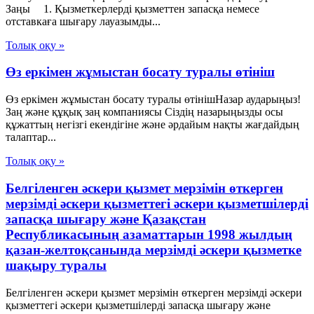
Заңы 1. Қызметкерлерді қызметтен запасқа немесе
отставкаға шығару лауазымды...
Толық оқу »
Өз еркімен жұмыстан босату туралы өтініш
Өз еркімен жұмыстан босату туралы өтінішНазар аударыңыз!
Заң және құқық заң компаниясы Сіздің назарыңызды осы
құжаттың негізгі екендігіне және әрдайым нақты жағдайдың
талаптар...
Толық оқу »
Белгiленген әскери қызмет мерзiмiн өткерген
мерзiмдi әскери қызметтегi әскери қызметшiлердi
запасқа шығару және Қазақстан
Республикасының азаматтарын 1998 жылдың
қазан-желтоқсанында мерзiмдi әскери қызметке
шақыру туралы
Белгiленген әскери қызмет мерзiмiн өткерген мерзiмдi әскери
қызметтегi әскери қызметшiлердi запасқа шығару және