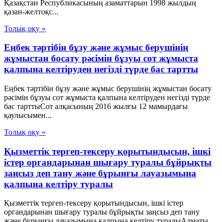
Қазақстан Республикасының азаматтарын 1998 жылдың
қазан-желтоқс...
Толық оқу »
Еңбек тәртібін бұзу және жұмыс берушінің
жұмыстан босату рәсімін бұзуы сот жұмыста
қалпына келтіруден негізді түрде бас тартты
Еңбек тәртібін бұзу және жұмыс берушінің жұмыстан босату
рәсімін бұзуы сот жұмыста қалпына келтіруден негізді түрде
бас тарттыСот алқасының 2016 жылғы 12 мамырдағы
қаулысымен...
Толық оқу »
Қызметтік тергеп-тексеру қорытындысын, ішкі
істер органдарынан шығару туралы бұйрықты
заңсыз деп тану және бұрынғы лауазымына
қалпына келтіру туралы
Қызметтік тергеп-тексеру қорытындысын, ішкі істер
органдарынан шығару туралы бұйрықты заңсыз деп тану
және бұрынғы лауазымына қалпына келтіру туралыАлматы