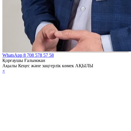
WhatsApp
8 708 578 57 58
Қорғаушы Ғалымжан
Ақылы Кеңес және заңгерлік көмек АҚЫЛЫ
×