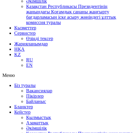
Әкімшілік
Қазақстан Республикасы Президентінің
жанындағы Қоғамдық сананы жаңғырту
бағдарламасын іске асыру жөніндегі ұлттық
комиссия туралы
Қызметтер
Сервистер
Өзіңді тексер
Жарияланымдар
НҚА
KZ
RU
EN
Меню
Біз туралы
Вакансиялар
Пікірлер
Байланыс
Бланктер
Кейстер
Қылмыстық
Азаматтық
Әкімшілік