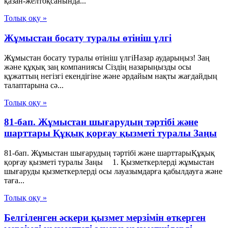
қазан-желтоқсанында...
Толық оқу »
Жұмыстан босату туралы өтініш үлгі
Жұмыстан босату туралы өтініш үлгіНазар аударыңыз! Заң
және құқық заң компаниясы Сіздің назарыңызды осы
құжаттың негізгі екендігіне және әрдайым нақты жағдайдың
талаптарына сә...
Толық оқу »
81-бап. Жұмыстан шығарудың тәртібі және
шарттары Құқық қорғау қызметі туралы Заңы
81-бап. Жұмыстан шығарудың тәртібі және шарттарыҚұқық
қорғау қызметі туралы Заңы 1. Қызметкерлерді жұмыстан
шығаруды қызметкерлерді осы лауазымдарға қабылдауға және
таға...
Толық оқу »
Белгiленген әскери қызмет мерзiмiн өткерген