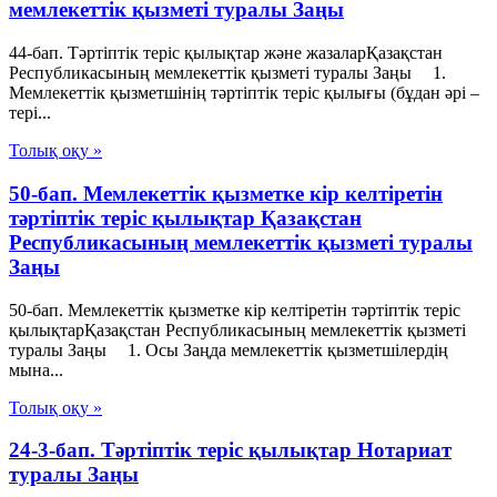
мемлекеттік қызметі туралы Заңы
44-бап. Тәртіптік теріс қылықтар және жазаларҚазақстан
Республикасының мемлекеттік қызметі туралы Заңы 1.
Мемлекеттік қызметшінің тәртіптік теріс қылығы (бұдан әрі –
тері...
Толық оқу »
50-бап. Мемлекеттік қызметке кір келтiретін
тәртіптік теріс қылықтар Қазақстан
Республикасының мемлекеттік қызметі туралы
Заңы
50-бап. Мемлекеттік қызметке кір келтiретін тәртіптік теріс
қылықтарҚазақстан Республикасының мемлекеттік қызметі
туралы Заңы 1. Осы Заңда мемлекеттік қызметшілердің
мына...
Толық оқу »
24-3-бап. Тәртіптік теріс қылықтар Нотариат
туралы Заңы