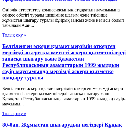
Өңірлік аттестаттау комиссиясының атқаратын лауазымына
сәйкес обстігі туралы шешіміне шағым және тиісінше
жұмыстан шығару туралы бұйрық заңсыз және негізсіз болып
табыладыА.ай...
Толық оқу »
Белгіленген әскери қызмет мерзімін өткерген
мерзімді әскери қызметтегі әскери қызметшілерді
запасқа шығару және Қазақстан
Республикасының азаматтарын 1999 жылдың
сәуір-маусымында мерзімді әскери қызметке
шақыру туралы
Белгіленген әскери қызмет мерзімін өткерген мерзімді әскери
қызметтегі әскери қызметшілерді запасқа шығару және
Қазақстан Республикасының азаматтарын 1999 жылдың сәуір-
маусымы...
Толық оқу »
80-бап. Жұмыстан шығарудың негіздері Құқық