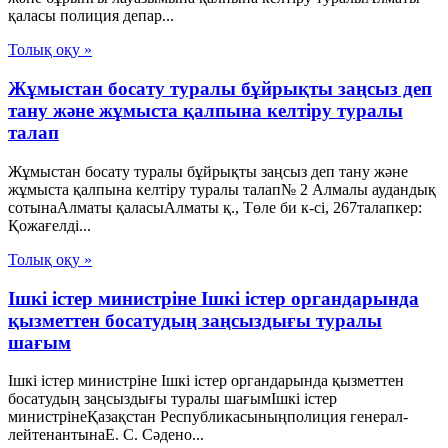
қаласы полиция депар...
Толық оқу »
Жұмыстан босату туралы бұйрықты заңсыз деп
тану және жұмыста қалпына келтіру туралы
талап
Жұмыстан босату туралы бұйрықты заңсыз деп тану және
жұмыста қалпына келтіру туралы талап№ 2 Алмалы аудандық
сотынаАлматы қаласыАлматы қ., Төле би к-сі, 267талапкер:
Қожағелді...
Толық оқу »
Ішкі істер министріне Ішкі істер органдарында
қызметтен босатудың заңсыздығы туралы
шағым
Ішкі істер министріне Ішкі істер органдарында қызметтен
босатудың заңсыздығы туралы шағымІшкі істер
министрінеҚазақстан Республикасыныңполиция генерал-
лейтенантынаЕ. С. Сәдено...