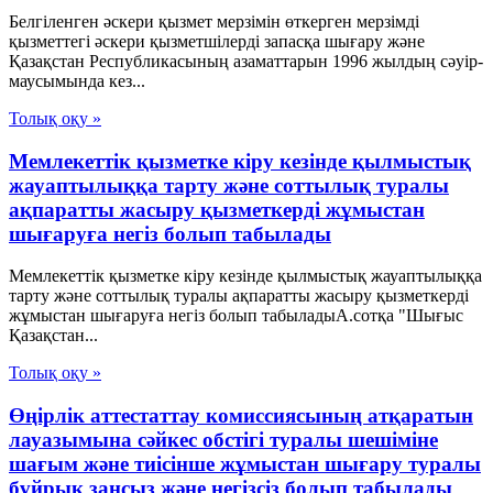
Белгiленген әскери қызмет мерзiмiн өткерген мерзiмдi
қызметтегi әскери қызметшiлердi запасқа шығару және
Қазақстан Республикасының азаматтарын 1996 жылдың сәуiр-
маусымында кез...
Толық оқу »
Мемлекеттік қызметке кіру кезінде қылмыстық
жауаптылыққа тарту және соттылық туралы
ақпаратты жасыру қызметкерді жұмыстан
шығаруға негіз болып табылады
Мемлекеттік қызметке кіру кезінде қылмыстық жауаптылыққа
тарту және соттылық туралы ақпаратты жасыру қызметкерді
жұмыстан шығаруға негіз болып табыладыА.сотқа "Шығыс
Қазақстан...
Толық оқу »
Өңірлік аттестаттау комиссиясының атқаратын
лауазымына сәйкес обстігі туралы шешіміне
шағым және тиісінше жұмыстан шығару туралы
бұйрық заңсыз және негізсіз болып табылады