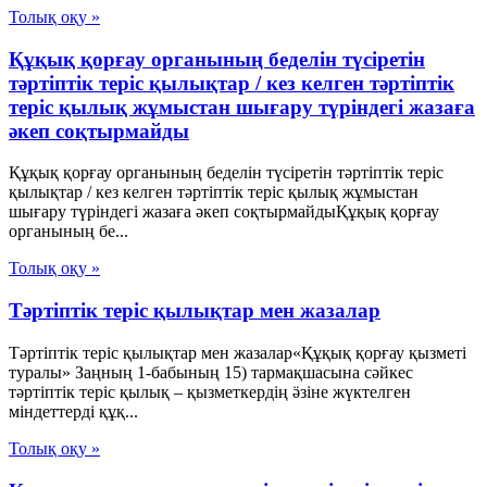
Толық оқу »
Құқық қорғау органының беделін түсіретін
тәртіптік теріс қылықтар / кез келген тәртіптік
теріс қылық жұмыстан шығару түріндегі жазаға
әкеп соқтырмайды
Құқық қорғау органының беделін түсіретін тәртіптік теріс
қылықтар / кез келген тәртіптік теріс қылық жұмыстан
шығару түріндегі жазаға әкеп соқтырмайдыҚұқық қорғау
органының бе...
Толық оқу »
Тәртіптік теріс қылықтар мен жазалар
Тәртіптік теріс қылықтар мен жазалар«Құқық қорғау қызметі
туралы» Заңның 1-бабының 15) тармақшасына сәйкес
тәртіптік теріс қылық – қызметкердің ӛзіне жүктелген
міндеттерді құқ...
Толық оқу »