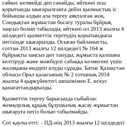
сәйкес келмейді деп санайды, өйткені осы
қорытынды шығарылғанға дейін қылмыстық іс
бойынша алдын ала тергеу аяқталған жоқ.
Сондықтан жұмыстан босату туралы бұйрық
заңсыз болып табылады, өйткені ол 2013 жылғы 4
шілдедегі қызметтік тергеудің қорытындысы
негізінде шығарылды. Осыған байланысты,
соттан 2013 жылғы 12 шілдедегі № 164 ж
бұйрықты заңсыз деп тануды, жұмыста қалпына
келтіруді және мәжбүрлі сабаққа келмегені үшін
жалақыны өндіріп алуды сұрады. Батыс Қазақстан
облысы Орал қаласының № 2 сотының 2014
жылғы 4 қыркүйектегі шешімімен Е. искус
қанағаттандырылды.
Қызметтік тергеу барысында сыбайлас
жемқорлық құқық бұзушылық жасау жұмыстан
шығаруға негіз болып табылмайды.
Сот қаулы етті: - ІІД-нің 2013 жылғы 12 шілдедегі