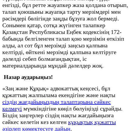
енгізді, бұл ретте жауапкер жаза қолдана отырып,
талап қоюшыны жауапқа тарту мерзімдері мен
рәсімдері бөлігінде заңды бұзуға жол бермеді.
Сонымен қатар, сотқа жүгінген талапкер
Қазақстан Республикасы Еңбек кодексінің 172-
бабында белгіленген талап қою мерзімін өткізіп
алды, ал сот бұл мерзімді заңсыз қалпына
келтірді, өйткені мерзімді қалпына келтіруге
дәлелді себеп болмағандықтан, іс
материалдарында мұндай дәлелдер жоқ.
Назар аударыңыз!
«Заң және Құқық» адвокаттық кеңсесі, бұл
құжаттың жалпылама екендігіне және нақты
сіздің жағдайыңыздың талаптарына сәйкес
келмеуі
мүмкіндігіне көңіл бөлуіңізді сұрайды.
Біздің заңгерлер сіздің нақты жағдайыңызға
сәйкес келетін кез келген
құқықтық құжатты
әзірлеп көмектесуге дайын
.