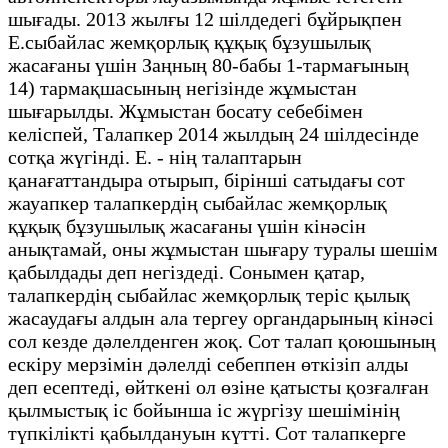
шығады. 2013 жылғы 12 шілдедегі бұйрықпен
Е.сыбайлас жемқорлық құқық бұзушылық
жасағаны үшін Заңның 80-бабы 1-тармағының
14) тармақшасының негізінде жұмыстан
шығарылды. Жұмыстан босату себебімен
келіспей, Талапкер 2014 жылдың 24 шілдесінде
сотқа жүгінді. Е. - нің талаптарын
қанағаттандыра отырып, бірінші сатыдағы сот
жауапкер талапкердің сыбайлас жемқорлық
құқық бұзушылық жасағаны үшін кінәсін
анықтамай, оны жұмыстан шығару туралы шешім
қабылдады деп негіздеді. Сонымен қатар,
талапкердің сыбайлас жемқорлық теріс қылық
жасаудағы алдын ала тергеу органдарының кінәсі
сол кезде дәлелденген жоқ. Сот талап қоюшының
ескіру мерзімін дәлелді себеппен өткізіп алды
деп есептеді, өйткені ол өзіне қатысты қозғалған
қылмыстық іс бойынша іс жүргізу шешімінің
түпкілікті қабылдануын күтті. Сот талапкерге