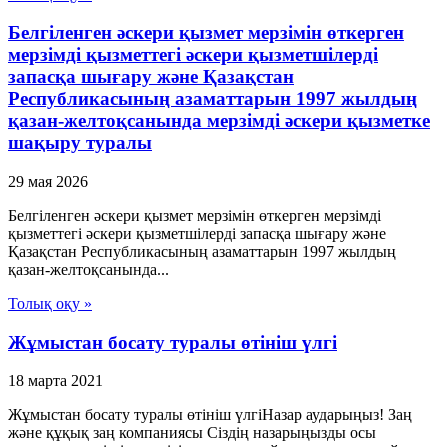
Белгiленген әскери қызмет мерзiмiн өткерген
мерзiмдi қызметтегi әскери қызметшiлердi
запасқа шығару және Қазақстан
Республикасының азаматтарын 1997 жылдың
қазан-желтоқсанында мерзiмдi әскери қызметке
шақыру туралы
29 мая 2026
Белгiленген әскери қызмет мерзiмiн өткерген мерзiмдi
қызметтегi әскери қызметшiлердi запасқа шығару және
Қазақстан Республикасының азаматтарын 1997 жылдың
қазан-желтоқсанында...
Толық оқу »
Жұмыстан босату туралы өтініш үлгі
18 марта 2021
Жұмыстан босату туралы өтініш үлгіНазар аударыңыз! Заң
және құқық заң компаниясы Сіздің назарыңызды осы