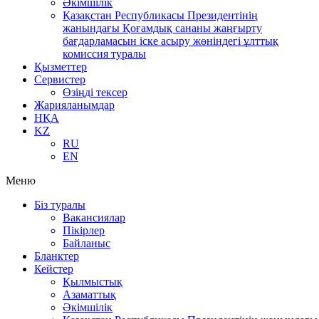
Әкімшілік
Қазақстан Республикасы Президентінің
жанындағы Қоғамдық сананы жаңғырту
бағдарламасын іске асыру жөніндегі ұлттық
комиссия туралы
Қызметтер
Сервистер
Өзіңді тексер
Жарияланымдар
НҚА
KZ
RU
EN
Меню
Біз туралы
Вакансиялар
Пікірлер
Байланыс
Бланктер
Кейстер
Қылмыстық
Азаматтық
Әкімшілік