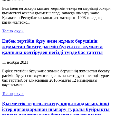
Белгiленген әскери қызмет мерзiмiн өткерген мерзiмдi әскери
қызметтегi әскери қызметшiлердi запасқа шығару және
Қазақстан Республикасының азаматтарын 1998 жылдың
қазан-желтоқс...
Толық оқу »
Еңбек тәртібін бұзу және жұмыс берушінің
жұмыстан босату рәсімін бұзуы сот жұмыста
қалпына келтіруден негізді түрде бас тартты
11 ноября 2021
Еңбек тәртібін бұзу және жұмыс берушінің жұмыстан босату
рәсімін бұзуы сот жұмыста қалпына келтіруден негізді түрде
бас тарттыСот алқасының 2016 жылғы 12 мамырдағы
қаулысымен...
Толық оқу »
Қызметтік тергеп-тексеру қорытындысын, ішкі
істер органдарынан шығару туралы бұйрықты
заңсыз деп тану және бұрынғы лауазымына