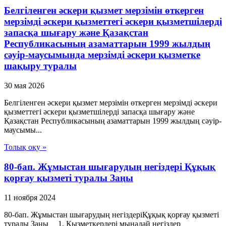
Белгіленген әскери қызмет мерзімін өткерген
мерзімді әскери қызметтегі әскери қызметшілерді
запасқа шығару және Қазақстан
Республикасының азаматтарын 1999 жылдың
сәуір-маусымында мерзімді әскери қызметке
шақыру туралы
30 мая 2026
Белгіленген әскери қызмет мерзімін өткерген мерзімді әскери
қызметтегі әскери қызметшілерді запасқа шығару және
Қазақстан Республикасының азаматтарын 1999 жылдың сәуір-
маусымы...
Толық оқу »
80-бап. Жұмыстан шығарудың негіздері Құқық
қорғау қызметі туралы Заңы
11 ноября 2024
80-бап. Жұмыстан шығарудың негіздеріҚұқық қорғау қызметі
туралы Заңы 1. Қызметкерлері мынадай негіздер