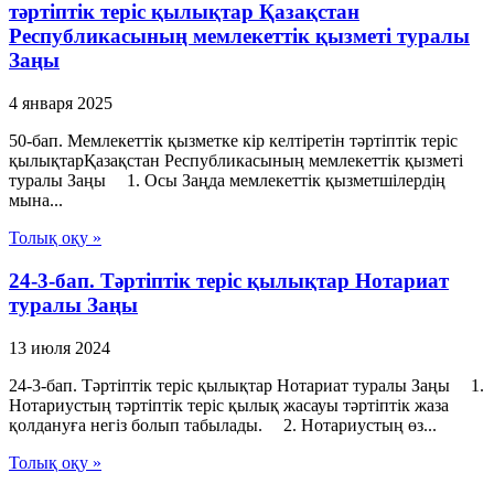
тәртіптік теріс қылықтар Қазақстан
Республикасының мемлекеттік қызметі туралы
Заңы
4 января 2025
50-бап. Мемлекеттік қызметке кір келтiретін тәртіптік теріс
қылықтарҚазақстан Республикасының мемлекеттік қызметі
туралы Заңы 1. Осы Заңда мемлекеттік қызметшілердің
мына...
Толық оқу »
24-3-бап. Тәртіптік теріс қылықтар Нотариат
туралы Заңы
13 июля 2024
24-3-бап. Тәртіптік теріс қылықтар Нотариат туралы Заңы 1.
Нотариустың тәртіптік теріс қылық жасауы тәртіптік жаза
қолдануға негіз болып табылады. 2. Нотариустың өз...
Толық оқу »