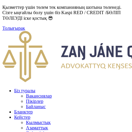
Қызметтер үшін төлем тек компанияның шотына төленеді.
Сізге ыңғайлы болу үшін біз Kaspi RED / CREDIT /БӨЛІП
ТӨЛЕУДІ іске қостық 😎
Толығырақ
Біз туралы
Вакансиялар
Пікірлер
Байланыс
Бланктер
Кейстер
Қылмыстық
Азаматтық