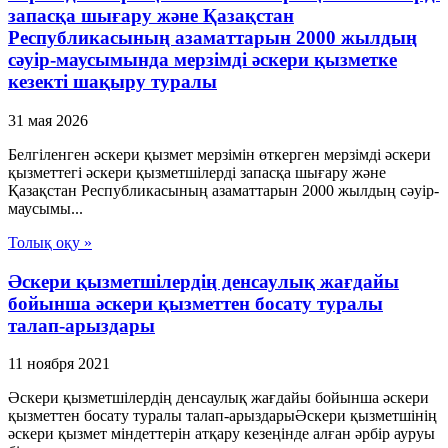
запасқа шығару және Қазақстан
Республикасының азаматтарын 2000 жылдың
сәуір-маусымында мерзімді әскери қызметке
кезекті шақыру туралы
31 мая 2026
Белгіленген әскери қызмет мерзімін өткерген мерзімді әскери
қызметтегі әскери қызметшілерді запасқа шығару және
Қазақстан Республикасының азаматтарын 2000 жылдың сәуір-
маусымы...
Толық оқу »
Әскери қызметшілердің денсаулық жағдайы
бойынша әскери қызметтен босату туралы
талап-арыздары
11 ноября 2021
Әскери қызметшілердің денсаулық жағдайы бойынша әскери
қызметтен босату туралы талап-арыздарыӘскери қызметшінің
әскери қызмет міндеттерін атқару кезеңінде алған әрбір ауруы