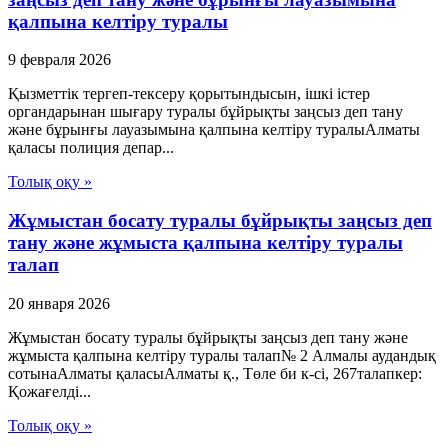
қалпына келтіру туралы
9 февраля 2026
Қызметтік тергеп-тексеру қорытындысын, ішкі істер
органдарынан шығару туралы бұйрықты заңсыз деп тану
және бұрынғы лауазымына қалпына келтіру туралыАлматы
қаласы полиция депар...
Толық оқу »
Жұмыстан босату туралы бұйрықты заңсыз деп
тану және жұмыста қалпына келтіру туралы
талап
20 января 2026
Жұмыстан босату туралы бұйрықты заңсыз деп тану және
жұмыста қалпына келтіру туралы талап№ 2 Алмалы аудандық
сотынаАлматы қаласыАлматы қ., Төле би к-сі, 267талапкер:
Қожағелді...
Толық оқу »