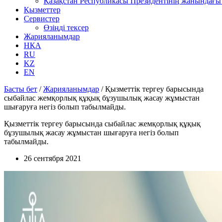
Қазақстан Республикасы Президентінің жанындағы 
Қызметтер
Сервистер
Өзіңді тексер
Жарияланымдар
НҚА
RU
KZ
EN
Басты бет
/
Жарияланымдар
/
Қызметтік тергеу барысында
сыбайлас жемқорлық құқық бұзушылық жасау жұмыстан
шығаруға негіз болып табылмайды.
Қызметтік тергеу барысында сыбайлас жемқорлық құқық
бұзушылық жасау жұмыстан шығаруға негіз болып
табылмайды.
26 сентября 2021