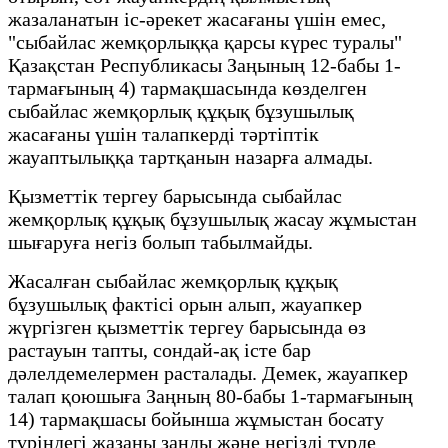
жазаланатын іс-әрекет жасағаны үшін емес,
"сыбайлас жемқорлыққа қарсы күрес туралы"
Қазақстан Республикасы Заңының 12-бабы 1-
тармағының 4) тармақшасында көзделген
сыбайлас жемқорлық құқық бұзушылық
жасағаны үшін талапкерді тәртіптік
жауаптылыққа тартқанын назарға алмады.
Қызметтік тергеу барысында сыбайлас
жемқорлық құқық бұзушылық жасау жұмыстан
шығаруға негіз болып табылмайды.
Жасалған сыбайлас жемқорлық құқық
бұзушылық фактісі орын алып, жауапкер
жүргізген қызметтік тергеу барысында өз
растауын тапты, сондай-ақ істе бар
дәлелдемелермен расталады. Демек, жауапкер
талап қоюшыға Заңның 80-бабы 1-тармағының
14) тармақшасы бойынша жұмыстан босату
түріндегі жазаны заңды және негізді түрде