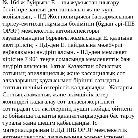
№ 164 ж бұйрығы Е. - ны жұмыстан шығару
бөлігінде заңсыз деп танылсын және күші
жойылсын; - ІІД Жол полициясы басқармасының
тіркеу-емтихан жұмысы бөлімінің (бұдан әрі-ПІБ
ОРЭР) мемлекеттік автоинспекторы
лауазымындағы бұрынғы жұмысында Е. қалпына
келтірілсін; - ІІД-ден Е. пайдасына мәжбүрлі
еңбекақыны өндіріп алсын. - ІІД-ден мемлекет
кірісіне 7 901 теңге сомасында мемлекеттік баж
өндіріп алынсын. Батыс Қазақстан облыстық
сотының апелляциялық және кассациялық сот
алқаларының қаулысымен бірінші сатыдағы
соттың шешімі өзгеріссіз қалдырылды. Жоғарғы
Соттың азаматтық және әкімшілік істер
жөніндегі қадағалау сот алқасы жергілікті
соттардың сот актілерінің күшін жойды, өйткені
іс бойынша талапты қанағаттандырудан бас тарту
туралы жаңа шешім қабылданды. Іс
материалдарынан Е.ІІД ПІБ ОРЭР мемлекеттік
автоинспекторы лауазымында жұмыс істегені