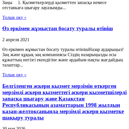
Заңы 1. Қызметкерлерді қызметтен запасқа немесе
отставкаға шығару лауазымды...
Толық оқу »
Өз еркімен жұмыстан босату туралы өтініш
2 апреля 2021
Өз еркімен жұмыстан босату туралы өтінішНазар аударыңыз!
Заң және құқық заң компаниясы Сіздің назарыңызды осы
құжаттың негізгі екендігіне және әрдайым нақты жағдайдың
талаптар...
Толық оқу »
Белгiленген әскери қызмет мерзiмiн өткерген
мерзiмдi әскери қызметтегi әскери қызметшiлердi
запасқа шығару және Қазақстан
Республикасының азаматтарын 1998 жылдың
қазан-желтоқсанында мерзiмдi әскери қызметке
шақыру туралы
30 мая 2026