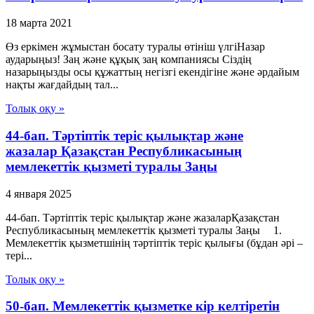
18 марта 2021
Өз еркімен жұмыстан босату туралы өтініш үлгіНазар
аударыңыз! Заң және құқық заң компаниясы Сіздің
назарыңызды осы құжаттың негізгі екендігіне және әрдайым
нақты жағдайдың тал...
Толық оқу »
44-бап. Тәртіптік теріс қылықтар және
жазалар Қазақстан Республикасының
мемлекеттік қызметі туралы Заңы
4 января 2025
44-бап. Тәртіптік теріс қылықтар және жазаларҚазақстан
Республикасының мемлекеттік қызметі туралы Заңы 1.
Мемлекеттік қызметшінің тәртіптік теріс қылығы (бұдан әрі –
тері...
Толық оқу »
50-бап. Мемлекеттік қызметке кір келтiретін