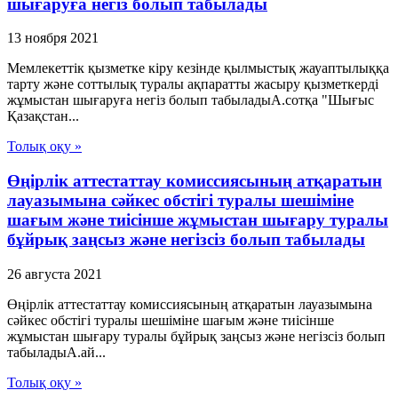
шығаруға негіз болып табылады
13 ноября 2021
Мемлекеттік қызметке кіру кезінде қылмыстық жауаптылыққа
тарту және соттылық туралы ақпаратты жасыру қызметкерді
жұмыстан шығаруға негіз болып табыладыА.сотқа "Шығыс
Қазақстан...
Толық оқу »
Өңірлік аттестаттау комиссиясының атқаратын
лауазымына сәйкес обстігі туралы шешіміне
шағым және тиісінше жұмыстан шығару туралы
бұйрық заңсыз және негізсіз болып табылады
26 августа 2021
Өңірлік аттестаттау комиссиясының атқаратын лауазымына
сәйкес обстігі туралы шешіміне шағым және тиісінше
жұмыстан шығару туралы бұйрық заңсыз және негізсіз болып
табыладыА.ай...
Толық оқу »