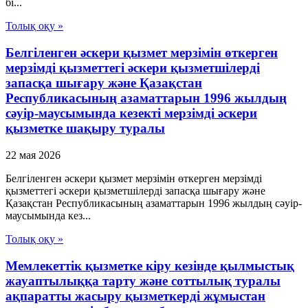
бі...
Толық оқу »
Белгiленген әскери қызмет мерзiмiн өткерген
мерзiмдi қызметтегi әскери қызметшiлердi
запасқа шығару және Қазақстан
Республикасының азаматтарын 1996 жылдың
сәуiр-маусымында кезектi мерзiмдi әскери
қызметке шақыру туралы
22 мая 2026
Белгiленген әскери қызмет мерзiмiн өткерген мерзiмдi
қызметтегi әскери қызметшiлердi запасқа шығару және
Қазақстан Республикасының азаматтарын 1996 жылдың сәуiр-
маусымында кез...
Толық оқу »
Мемлекеттік қызметке кіру кезінде қылмыстық
жауаптылыққа тарту және соттылық туралы
ақпаратты жасыру қызметкерді жұмыстан