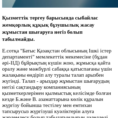
Қызметтік тергеу барысында сыбайлас
жемқорлық құқық бұзушылық жасау
жұмыстан шығаруға негіз болып
табылмайды.
Е.сотқа "Батыс Қазақстан облысының Ішкі істер
департаменті" мемлекеттік мекемесіне (бұдан
әрі-ІІД) бұйрықтың күшін жою, жұмысқа қайта
оралу және мәжбүрлі сабаққа қатыспағаны үшін
жалақыны өндіріп алу туралы талап арызбен
жүгінді. Талап - арыздар жұмыстан шығарудың
негізі сақтандыру компаниясының
қызметкерлерімен қылмыстық келісімде болған
кезде Б.және В. азаматтарына көлік құралын
жүргізу бойынша тестілеу мен емтихан
тапсырусыз жүргізуші куәліктерін алуға
жәрдемдесу болып табылатындығын дәлелдеді.