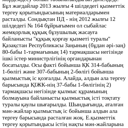
Бұл жағдайлар 2013 жылғы 4 шілдедегі қызметтік
тергеу қорытындысының материалдарымен
расталды. Сондықтан ІІД - нің 2012 жылғы 12
шілдедегі № 164 бұйрығымен ол сыбайлас
жемқорлық құқық бұзушылық жасауға
байланысты "құқық қорғау қызметі туралы"
Қазақстан Республикасы Заңының (бұдан әрі-заң)
80-бабы 1-тармағының 14) тармақшасы негізінде
ішкі істер министрлігінің органдарынан
босатылды. Осы факті бойынша ҚК 314-бабының
1-бөлігі және 307-бабының 2-бөлігі бойынша
қылмыстық іс қозғалды. Алайда, алдын ала тергеу
барысында ҚІЖК-нің 37-бабы 1-бөлігінің 2)
тармақшасы негізінде қылмыс құрамының
болмауына байланысты қылмыстық істі тоқтату
туралы қаулы шығарылды. Шындығында, аталған
мән-жайлар қылмыстық іс бойынша алдын ала
тергеу барысында расталған жоқ. Е.қызметтік
тергеу қорытындысы істің нақты мән-жайларына