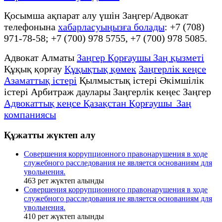
Қосымша ақпарат алу үшін Заңгер/Адвокат
телефонына
хабарласуыңызға болады
: +7 (708)
971-78-58; +7 (700) 978 5755, +7 (700) 978 5085.
Адвокат Алматы
Заңгер Қорғаушы Заң қызметі
Құқық қорғау
Құқықтық қөмек
Заңгерлік кеңсе
Азаматтық істері
Қылмыстық істері Әкімшілік
істері Арбитраж даулары Заңгерлік кеңес Заңгер
Адвокаттық кеңсе Қазақстан Қорғаушы Заң
компаниясы
Құжатты жүктеп алу
Совершения коррупционного правонарушения в ходе
служебного расследования не является основаниям для
увольнения.
463
рет жүктеп алынды
Совершения коррупционного правонарушения в ходе
служебного расследования не является основаниям для
увольнения.
410
рет жүктеп алынды