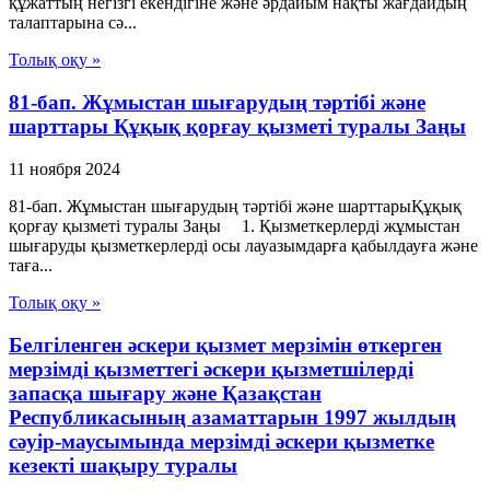
құжаттың негізгі екендігіне және әрдайым нақты жағдайдың
талаптарына сә...
Толық оқу »
81-бап. Жұмыстан шығарудың тәртібі және
шарттары Құқық қорғау қызметі туралы Заңы
11 ноября 2024
81-бап. Жұмыстан шығарудың тәртібі және шарттарыҚұқық
қорғау қызметі туралы Заңы 1. Қызметкерлерді жұмыстан
шығаруды қызметкерлерді осы лауазымдарға қабылдауға және
таға...
Толық оқу »
Белгiленген әскери қызмет мерзiмiн өткерген
мерзiмдi қызметтегi әскери қызметшiлердi
запасқа шығару және Қазақстан
Республикасының азаматтарын 1997 жылдың
сәуiр-маусымында мерзiмдi әскери қызметке
кезектi шақыру туралы