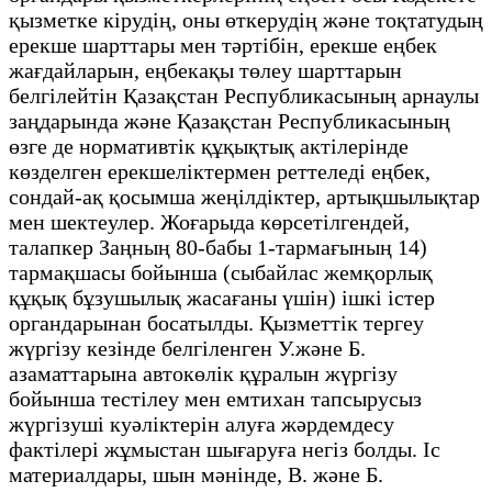
қызметке кірудің, оны өткерудің және тоқтатудың
ерекше шарттары мен тәртібін, ерекше еңбек
жағдайларын, еңбекақы төлеу шарттарын
белгілейтін Қазақстан Республикасының арнаулы
заңдарында және Қазақстан Республикасының
өзге де нормативтік құқықтық актілерінде
көзделген ерекшеліктермен реттеледі еңбек,
сондай-ақ қосымша жеңілдіктер, артықшылықтар
мен шектеулер. Жоғарыда көрсетілгендей,
талапкер Заңның 80-бабы 1-тармағының 14)
тармақшасы бойынша (сыбайлас жемқорлық
құқық бұзушылық жасағаны үшін) ішкі істер
органдарынан босатылды. Қызметтік тергеу
жүргізу кезінде белгіленген У.және Б.
азаматтарына автокөлік құралын жүргізу
бойынша тестілеу мен емтихан тапсырусыз
жүргізуші куәліктерін алуға жәрдемдесу
фактілері жұмыстан шығаруға негіз болды. Іс
материалдары, шын мәнінде, В. және Б.