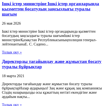
Ішкі істер министріне Ішкі істер органдарында
қызметтен босатудың заңсыздығы туралы
шағым
26 мая 2026
Ішкі істер министріне Ішкі істер органдарында қызметтен
босатудың заңсыздығы туралы шағымІшкі істер
министрінеҚазақстан Республикасыныңполиция генерал-
лейтенантынаЕ. С. Сәдено...
Толық оқу »
Директорды тағайындау және жұмыстан босату
туралы бұйрықтар
18 марта 2021
Директорды тағайындау және жұмыстан босату туралы
бұйрықтарНазар аударыңыз! Заң және құқық заң компаниясы
Сіздің назарыңызды осы құжаттың негізгі екендігіне және
әрдайым нақты...
Толық оқу »