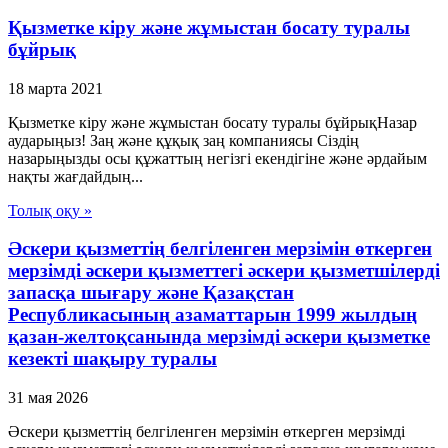
Қызметке кіру және жұмыстан босату туралы
бұйрық
18 марта 2021
Қызметке кіру және жұмыстан босату туралы бұйрықНазар
аударыңыз! Заң және құқық заң компаниясы Сіздің
назарыңызды осы құжаттың негізгі екендігіне және әрдайым
нақты жағдайдың...
Толық оқу »
Әскери қызметтің белгіленген мерзімін өткерген
мерзімді әскери қызметтегі әскери қызметшілерді
запасқа шығару және Қазақстан
Республикасының азаматтарын 1999 жылдың
қазан-желтоқсанында мерзімді әскери қызметке
кезекті шақыру туралы
31 мая 2026
Әскери қызметтің белгіленген мерзімін өткерген мерзімді