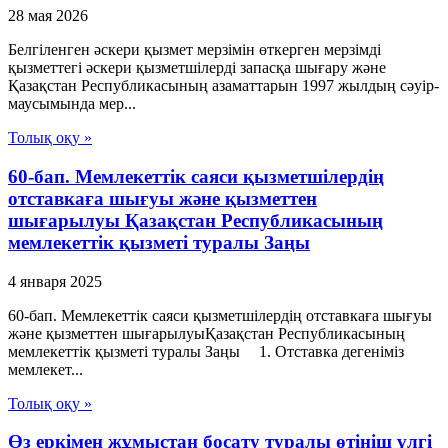
28 мая 2026
Белгiленген әскери қызмет мерзiмiн өткерген мерзiмдi
қызметтегi әскери қызметшiлердi запасқа шығару және
Қазақстан Республикасының азаматтарын 1997 жылдың сәуiр-
маусымында мер...
Толық оқу »
60-бап. Мемлекеттiк саяси қызметшiлердiң
отставкаға шығуы және қызметтен
шығарылуы Қазақстан Республикасының
мемлекеттік қызметі туралы Заңы
4 января 2025
60-бап. Мемлекеттiк саяси қызметшiлердiң отставкаға шығуы
және қызметтен шығарылуыҚазақстан Республикасының
мемлекеттік қызметі туралы Заңы 1. Отставка дегенiмiз
мемлекет...
Толық оқу »
Өз еркімен жұмыстан босату туралы өтініш үлгі