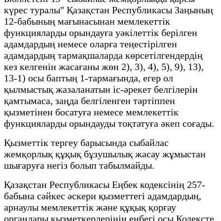
күрес туралы" Қазақстан Республикасы Заңының
12-бабының мағынасынан мемлекеттік
функцияларды орындауға уәкілеттік берілген
адамдардың немесе оларға теңестірілген
адамдардың тармақшаларда көрсетілгендердің
кез келгенін жасағаны жөн 2), 3), 4), 5), 9), 13),
13-1) осы баптың 1-тармағында, егер ол
қылмыстық жазаланатын іс-әрекет белгілерін
қамтымаса, заңда белгіленген тәртіппен
қызметінен босатуға немесе мемлекеттік
функцияларды орындауды тоқтатуға әкеп соғады.
Қызметтік тергеу барысында сыбайлас
жемқорлық құқық бұзушылық жасау жұмыстан
шығаруға негіз болып табылмайды.
Қазақстан Республикасы Еңбек кодексінің 257-
бабына сәйкес әскери қызметтегі адамдардың,
арнаулы мемлекеттік және құқық қорғау
органдары қызметкерлерінің еңбегі осы Кодексте