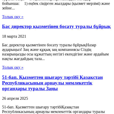
бойынша: 1) еңбек сіңірген жылдары (қызмет мерзімі) және
зейне...
Толық оқу »
Бас директор қызметінен босату туралы бұйрық
18 марта 2021
Бас директор қызметінен босату туралы бұйрықНазар
аударыңыз! Заң және құқық заң компаниясы Сіздің
назарыңызды осы құжаттың негізгі екендігіне және әрдайым
нақты жағдайдың тала...
Толық оқу »
51-бап. Қызметтен шығару тәртібі Қазақстан
Республикасының арнаулы мемлекеттік
органдары туралы Заңы
26 апреля 2025
51-бап. Қызметтен шығару тәртібіҚазақстан
Республикасының арнаулы мемлекеттік органдары туралы