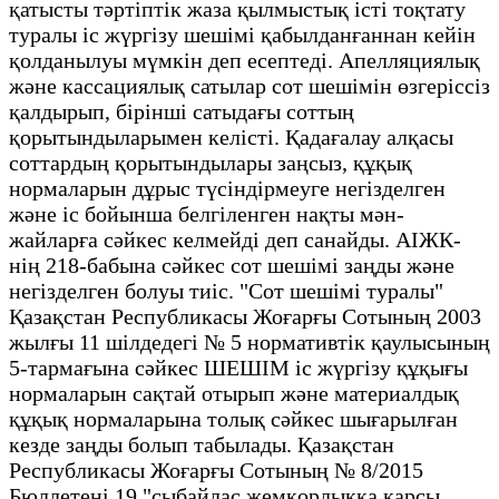
қатысты тәртіптік жаза қылмыстық істі тоқтату
туралы іс жүргізу шешімі қабылданғаннан кейін
қолданылуы мүмкін деп есептеді. Апелляциялық
және кассациялық сатылар сот шешімін өзгеріссіз
қалдырып, бірінші сатыдағы соттың
қорытындыларымен келісті. Қадағалау алқасы
соттардың қорытындылары заңсыз, құқық
нормаларын дұрыс түсіндірмеуге негізделген
және іс бойынша белгіленген нақты мән-
жайларға сәйкес келмейді деп санайды. АІЖК-
нің 218-бабына сәйкес сот шешімі заңды және
негізделген болуы тиіс. "Сот шешімі туралы"
Қазақстан Республикасы Жоғарғы Сотының 2003
жылғы 11 шілдедегі № 5 нормативтік қаулысының
5-тармағына сәйкес ШЕШІМ іс жүргізу құқығы
нормаларын сақтай отырып және материалдық
құқық нормаларына толық сәйкес шығарылған
кезде заңды болып табылады. Қазақстан
Республикасы Жоғарғы Сотының № 8/2015
Бюллетені 19 "сыбайлас жемқорлыққа қарсы