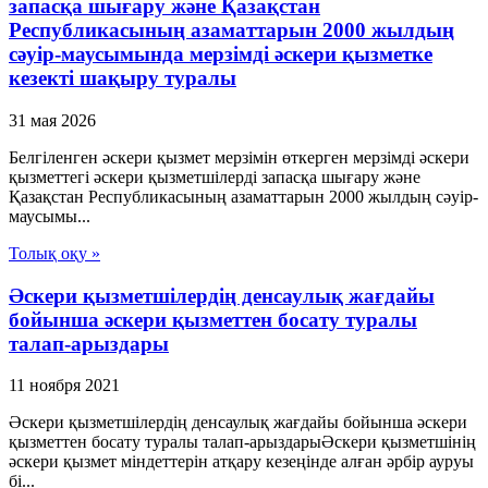
запасқа шығару және Қазақстан
Республикасының азаматтарын 2000 жылдың
сәуір-маусымында мерзімді әскери қызметке
кезекті шақыру туралы
31 мая 2026
Белгіленген әскери қызмет мерзімін өткерген мерзімді әскери
қызметтегі әскери қызметшілерді запасқа шығару және
Қазақстан Республикасының азаматтарын 2000 жылдың сәуір-
маусымы...
Толық оқу »
Әскери қызметшілердің денсаулық жағдайы
бойынша әскери қызметтен босату туралы
талап-арыздары
11 ноября 2021
Әскери қызметшілердің денсаулық жағдайы бойынша әскери
қызметтен босату туралы талап-арыздарыӘскери қызметшінің
әскери қызмет міндеттерін атқару кезеңінде алған әрбір ауруы
бі...