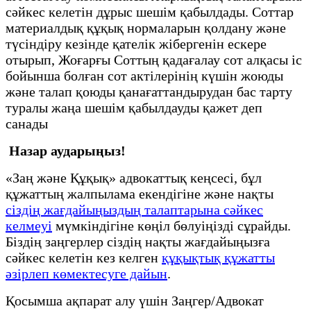
сәйкес келетін дұрыс шешім қабылдады. Соттар
материалдық құқық нормаларын қолдану және
түсіндіру кезінде қателік жібергенін ескере
отырып, Жоғарғы Соттың қадағалау сот алқасы іс
бойынша болған сот актілерінің күшін жоюды
және талап қоюды қанағаттандырудан бас тарту
туралы жаңа шешім қабылдауды қажет деп
санады
Назар аударыңыз!
«Заң және Құқық» адвокаттық кеңсесі, бұл
құжаттың жалпылама екендігіне және нақты
сіздің жағдайыңыздың талаптарына сәйкес
келмеуі
мүмкіндігіне көңіл бөлуіңізді сұрайды.
Біздің заңгерлер сіздің нақты жағдайыңызға
сәйкес келетін кез келген
құқықтық құжатты
әзірлеп көмектесуге дайын
.
Қосымша ақпарат алу үшін Заңгер/Адвокат