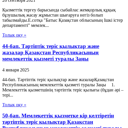
26 сентября 2021
Қызметтік тергеу барысында сыбайлас жемқорлық құқық
бұзушылық жасау жұмыстан шығаруға негіз болып
табылмайды.Е.сотқа "Батыс Қазақстан облысының Ішкі істер
департаменті" мемлек...
Толық оқу »
44-бап. Тәртіптік теріс қылықтар және
жазалар Қазақстан Республикасының
мемлекеттік қызметі туралы Заңы
4 января 2025
44-бап. Тәртіптік теріс қылықтар және жазаларҚазақстан
Республикасының мемлекеттік қызметі туралы Заңы 1.
Мемлекеттік қызметшінің тәртіптік теріс қылығы (бұдан әрі –
тері...
Толық оқу »
50-бап. Мемлекеттік қызметке кір келтiретін
тәртіптік теріс қылықтар Қазақстан