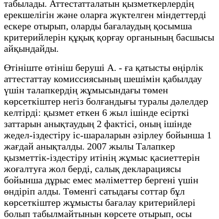
табылады. Аттестатталатын қызметкерлердің
ерекшелігін және оларға жүктелген міндеттерді
ескере отырып, оларды бағалаудың қосымша
критерийлерін құқық қорғау органының басшысы
айқындайды.
Өтініште өтініш беруші А. - ға қатысты өңірлік
аттестаттау комиссиясының шешімін қабылдау
үшін талапкердің жұмысындағы төмен
көрсеткіштер негіз болғандығы туралы дәлелдер
келтірді: қызмет еткен 6 жыл ішінде есірткі
заттарын анықтаудың 2 фактісі, оның ішінде
жедел-іздестіру іс-шараларын әзірлеу бойынша 1
жағдай анықталды. 2007 жылы Талапкер
қызметтік-іздестіру итінің жұмыс қасиеттерін
жоғалтуға жол берді, салық декларациясы
бойынша дұрыс емес мәліметтер бергені үшін
өндіріп алды. Төменгі сатыдағы соттар бұл
көрсеткіштер жұмысты бағалау критерийлері
болып табылмайтынын көрсете отырып, осы