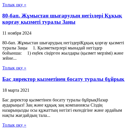
Толық оқу »
80-бап. Жұмыстан шығарудың негіздері Құқық
қорғау қызметі туралы Заңы
11 ноября 2024
80-бап. Жұмыстан шығарудың негіздеріҚұқық қорғау қызметі
туралы Заңы 1. Қызметкерлері мынадай негіздер
бойынша: 1) еңбек сіңірген жылдары (қызмет мерзімі) және
зейне...
Толық оқу »
Бас директор қызметінен босату туралы бұйрық
18 марта 2021
Бас директор қызметінен босату туралы бұйрықНазар
аударыңыз! Заң және құқық заң компаниясы Сіздің
назарыңызды осы құжаттың негізгі екендігіне және әрдайым
нақты жағдайдың тала...
Толық оқу »