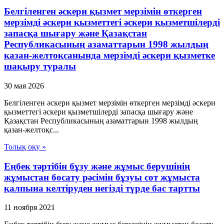
Белгiленген әскери қызмет мерзiмiн өткерген
мерзiмдi әскери қызметтегi әскери қызметшiлердi
запасқа шығару және Қазақстан
Республикасының азаматтарын 1998 жылдың
қазан-желтоқсанында мерзiмдi әскери қызметке
шақыру туралы
30 мая 2026
Белгiленген әскери қызмет мерзiмiн өткерген мерзiмдi әскери
қызметтегi әскери қызметшiлердi запасқа шығару және
Қазақстан Республикасының азаматтарын 1998 жылдың
қазан-желтоқс...
Толық оқу »
Еңбек тәртібін бұзу және жұмыс берушінің
жұмыстан босату рәсімін бұзуы сот жұмыста
қалпына келтіруден негізді түрде бас тартты
11 ноября 2021