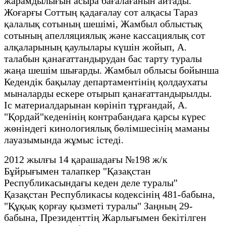
жарамдылығын асыра бағалағанын айтады.
Жоғарғы Соттың қадағалау сот алқасы Тараз
қалалық сотының шешімі, Жамбыл облыстық
сотының апелляциялық және кассациялық сот
алқаларының қаулылары күшін жойып, А.
талабын қанағаттандырудан бас тарту туралы
жаңа шешім шығарды. Жамбыл облысы бойынша
Кедендік бақылау департаментінің қолдаухаты
мыналарды ескере отырып қанағаттандырылды.
Іс материалдарынан көрініп тұрғандай, А.
"Қордай"кеденінің контрабандаға қарсы күрес
жөніндегі кинологиялық бөлімшесінің маманы
лауазымында жұмыс істеді.
2012 жылғы 14 қарашадағы №198 ж/к
Бұйрығымен талапкер "Қазақстан
Республикасындағы кеден деле туралы"
Қазақстан Республикасы кодексінің 481-бабына,
"Құқық қорғау қызметі туралы" Заңның 29-
бабына, Президенттің Жарлығымен бекітілген