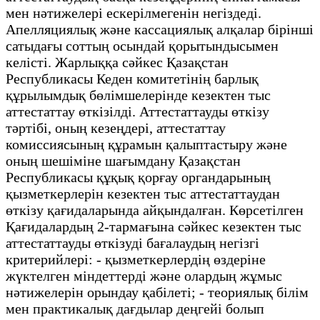
мен нәтижелері ескерілмегенін негіздеді.
Апелляциялық және кассациялық алқалар бірінші
сатыдағы соттың осындай қорытындысымен
келісті. Жарлыққа сәйкес Қазақстан
Республикасы Кеден комитетінің барлық
құрылымдық бөлімшелерінде кезектен тыс
аттестаттау өткізілді. Аттестаттауды өткізу
тәртібі, оның кезеңдері, аттестаттау
комиссиясының құрамын қалыптастыру және
оның шешіміне шағымдану Қазақстан
Республикасы құқық қорғау органдарының
қызметкерлерін кезектен тыс аттестаттаудан
өткізу қағидаларында айқындалған. Көрсетілген
Қағидалардың 2-тармағына сәйкес кезектен тыс
аттестаттауды өткізуді бағалаудың негізгі
критерийлері: - қызметкерлердің өздеріне
жүктелген міндеттерді және олардың жұмыс
нәтижелерін орындау қабілеті; - теориялық білім
мен практикалық дағдылар деңгейі болып