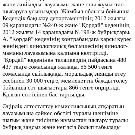
және жойылды. лауазымы және оны жұмыстан
шығаруға ұсынымдар, Жамбыл облысы бойынша
Кедендік бақылау департаментінің 2012 жылғы
09 қарашадағы №240-ж және "Қордай" кеденінің
2012 жылғы 14 қарашадағы №198-ж бұйрықтары.
А. "Қордай" кеденінің контрабандаға қарсы күрес
жөніндегі кинологиялық бөлімшесінің кинолог-
маманы лауазымына қалпына келтірілді.
"Қордай" кеденінен талапкердің пайдасына 480
437 теңге сомасында жалақы, 56 500 теңге
сомасында сыйлықақы, моральдық зиянды өтеу
есебінен 30 000 теңге, мемлекеттік бажды төлеу
бойынша сот шығыстары 866 теңге өндірілді.
Қалған сот ісінен бас тартылды.
Өңірлік аттестаттау комиссиясының атқаратын
лауазымына сәйкес обстігі туралы шешіміне
шағым және тиісінше жұмыстан шығару туралы
бұйрық заңсыз және негізсіз болып табылады