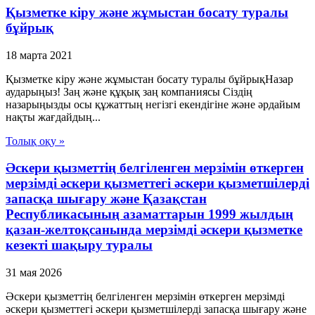
Қызметке кіру және жұмыстан босату туралы
бұйрық
18 марта 2021
Қызметке кіру және жұмыстан босату туралы бұйрықНазар
аударыңыз! Заң және құқық заң компаниясы Сіздің
назарыңызды осы құжаттың негізгі екендігіне және әрдайым
нақты жағдайдың...
Толық оқу »
Әскери қызметтің белгіленген мерзімін өткерген
мерзімді әскери қызметтегі әскери қызметшілерді
запасқа шығару және Қазақстан
Республикасының азаматтарын 1999 жылдың
қазан-желтоқсанында мерзімді әскери қызметке
кезекті шақыру туралы
31 мая 2026
Әскери қызметтің белгіленген мерзімін өткерген мерзімді
әскери қызметтегі әскери қызметшілерді запасқа шығару және