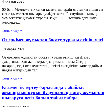
4 января 2025
60-бап. Мемлекеттiк саяси қызметшiлердiң отставкаға шығуы
және қызметтен шығарылуыҚазақстан Республикасының
мемлекеттік қызметі туралы Заңы 1. Отставка дегенiмiз
мемлекет...
Толық оқу »
Өз еркімен жұмыстан босату туралы өтініш үлгі
18 марта 2021
Өз еркімен жұмыстан босату туралы өтініш үлгіНазар
аударыңыз! Заң және құқық заң компаниясы Сіздің
назарыңызды осы құжаттың негізгі екендігіне және әрдайым
нақты жағдайдың тал...
Толық оқу »
Қызметтік тергеу барысында сыбайлас
жемқорлық құқық бұзушылық жасау жұмыстан
шығаруға негіз болып табылмайды.