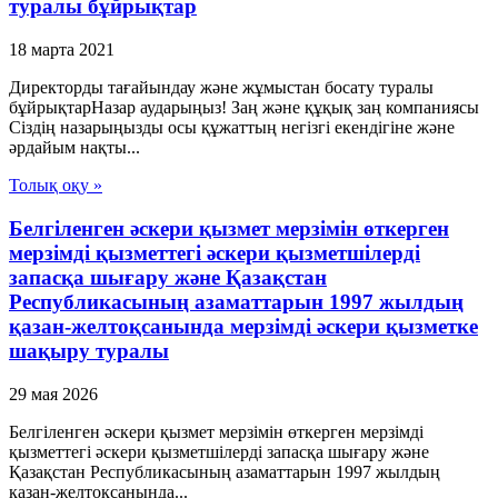
туралы бұйрықтар
18 марта 2021
Директорды тағайындау және жұмыстан босату туралы
бұйрықтарНазар аударыңыз! Заң және құқық заң компаниясы
Сіздің назарыңызды осы құжаттың негізгі екендігіне және
әрдайым нақты...
Толық оқу »
Белгiленген әскери қызмет мерзiмiн өткерген
мерзiмдi қызметтегi әскери қызметшiлердi
запасқа шығару және Қазақстан
Республикасының азаматтарын 1997 жылдың
қазан-желтоқсанында мерзiмдi әскери қызметке
шақыру туралы
29 мая 2026
Белгiленген әскери қызмет мерзiмiн өткерген мерзiмдi
қызметтегi әскери қызметшiлердi запасқа шығару және
Қазақстан Республикасының азаматтарын 1997 жылдың
қазан-желтоқсанында...