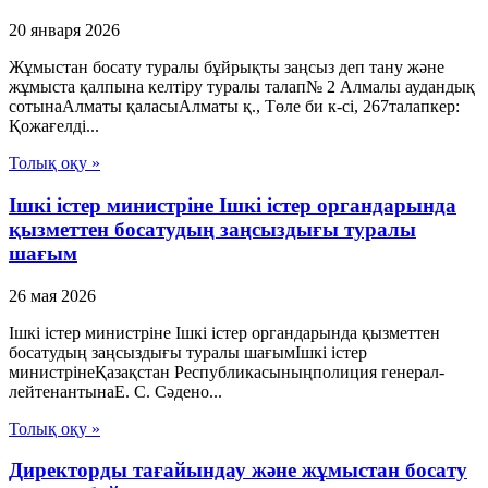
20 января 2026
Жұмыстан босату туралы бұйрықты заңсыз деп тану және
жұмыста қалпына келтіру туралы талап№ 2 Алмалы аудандық
сотынаАлматы қаласыАлматы қ., Төле би к-сі, 267талапкер:
Қожағелді...
Толық оқу »
Ішкі істер министріне Ішкі істер органдарында
қызметтен босатудың заңсыздығы туралы
шағым
26 мая 2026
Ішкі істер министріне Ішкі істер органдарында қызметтен
босатудың заңсыздығы туралы шағымІшкі істер
министрінеҚазақстан Республикасыныңполиция генерал-
лейтенантынаЕ. С. Сәдено...
Толық оқу »
Директорды тағайындау және жұмыстан босату