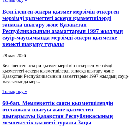
Толық оқу »
Белгiленген әскери қызмет мерзiмiн өткерген
мерзiмдi қызметтегi әскери қызметшiлердi
запасқа шығару және Қазақстан
Республикасының азаматтарын 1997 жылдың
сәуiр-маусымында мерзiмдi әскери қызметке
кезектi шақыру туралы
28 мая 2026
Белгiленген әскери қызмет мерзiмiн өткерген мерзiмдi
қызметтегi әскери қызметшiлердi запасқа шығару және
Қазақстан Республикасының азаматтарын 1997 жылдың сәуiр-
маусымында мер...
Толық оқу »
60-бап. Мемлекеттiк саяси қызметшiлердiң
отставкаға шығуы және қызметтен
шығарылуы Қазақстан Республикасының
мемлекеттік қызметі туралы Заңы