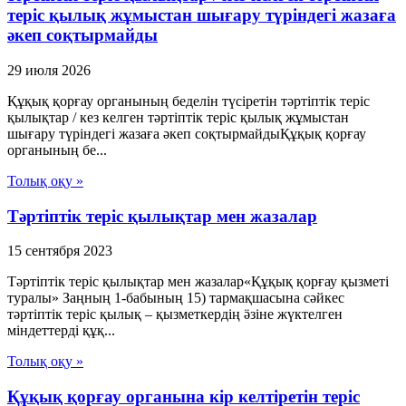
теріс қылық жұмыстан шығару түріндегі жазаға
әкеп соқтырмайды
29 июля 2026
Құқық қорғау органының беделін түсіретін тәртіптік теріс
қылықтар / кез келген тәртіптік теріс қылық жұмыстан
шығару түріндегі жазаға әкеп соқтырмайдыҚұқық қорғау
органының бе...
Толық оқу »
Тәртіптік теріс қылықтар мен жазалар
15 сентября 2023
Тәртіптік теріс қылықтар мен жазалар«Құқық қорғау қызметі
туралы» Заңның 1-бабының 15) тармақшасына сәйкес
тәртіптік теріс қылық – қызметкердің ӛзіне жүктелген
міндеттерді құқ...
Толық оқу »
Құқық қорғау органына кір келтіретін теріс