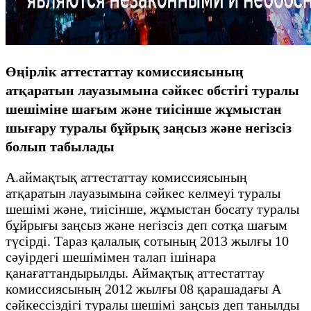
Өңірлік аттестаттау комиссиясының
атқаратын лауазымына сәйкес обстігі туралы
шешіміне шағым және тиісінше жұмыстан
шығару туралы бұйрық заңсыз және негізсіз
болып табылады
А.аймақтық аттестаттау комиссиясының
атқаратын лауазымына сәйкес келмеуі туралы
шешімі және, тиісінше, жұмыстан босату туралы
бұйрығы заңсыз және негізсіз деп сотқа шағым
түсірді. Тараз қалалық сотының 2013 жылғы 10
сәуірдегі шешімімен талап ішінара
қанағаттандырылды. Аймақтық аттестаттау
комиссиясының 2012 жылғы 08 қарашадағы А
сәйкессіздігі туралы шешімі заңсыз деп танылды