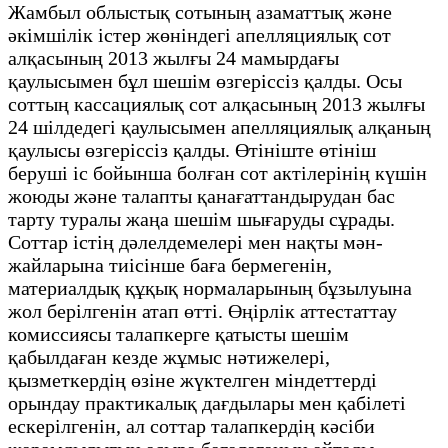
Жамбыл облыстық сотының азаматтық және
әкімшілік істер жөніндегі апелляциялық сот
алқасының 2013 жылғы 24 мамырдағы
қаулысымен бұл шешім өзгеріссіз қалды. Осы
соттың кассациялық сот алқасының 2013 жылғы
24 шілдедегі қаулысымен апелляциялық алқаның
қаулысы өзгеріссіз қалды. Өтініште өтініш
беруші іс бойынша болған сот актілерінің күшін
жоюды және талапты қанағаттандырудан бас
тарту туралы жаңа шешім шығаруды сұрады.
Соттар істің дәлелдемелері мен нақты мән-
жайларына тиісінше баға бермегенін,
материалдық құқық нормаларының бұзылуына
жол берілгенін атап өтті. Өңірлік аттестаттау
комиссиясы талапкерге қатысты шешім
қабылдаған кезде жұмыс нәтижелері,
қызметкердің өзіне жүктелген міндеттерді
орындау практикалық дағдылары мен қабілеті
ескерілгенін, ал соттар талапкердің кәсіби