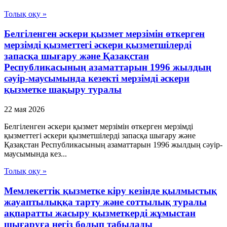
Толық оқу »
Белгiленген әскери қызмет мерзiмiн өткерген
мерзiмдi қызметтегi әскери қызметшiлердi
запасқа шығару және Қазақстан
Республикасының азаматтарын 1996 жылдың
сәуiр-маусымында кезектi мерзiмдi әскери
қызметке шақыру туралы
22 мая 2026
Белгiленген әскери қызмет мерзiмiн өткерген мерзiмдi
қызметтегi әскери қызметшiлердi запасқа шығару және
Қазақстан Республикасының азаматтарын 1996 жылдың сәуiр-
маусымында кез...
Толық оқу »
Мемлекеттік қызметке кіру кезінде қылмыстық
жауаптылыққа тарту және соттылық туралы
ақпаратты жасыру қызметкерді жұмыстан
шығаруға негіз болып табылады