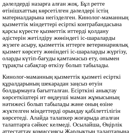
дәлелдерді назарға алған жоқ. Бұл ретте
өтінішхаттың көрсетілген дәлелдері істің
материалдарына негізделген. Кинолог-маманның
қызметтік міндеттері есірткі контрабандасына
қарсы күресте қызметтік иттерді қолдану
әдістерін жетілдіру жөніндегі іс-шараларды
жүзеге асыру, қызметтік иттерге ветеринариялық
қызмет көрсету жөніндегі іс-шараларды жүргізу,
оларды күтіп-бағуды қамтамасыз ету, онымен
тұрақты сабақтар өткізу болып табылады.
Кинолог-маманның қызметтік қызметі есірткі
құралдарының шекарадан заңсыз өтуін
болдырмауға бағытталған. Есірткіні анықтау
көрсеткіштері ит өңдеуші маман жұмысының
нәтижесі болып табылады және оның өзіне
жүктелген міндеттерді орындау қабілеттілігін
көрсетеді. Алайда талапкер жоғарыда аталған
талаптарға сәйкес келмеді. Осылайша, Өңірлік
аттестаттау комиссиясы Жарлықтың талаптарына