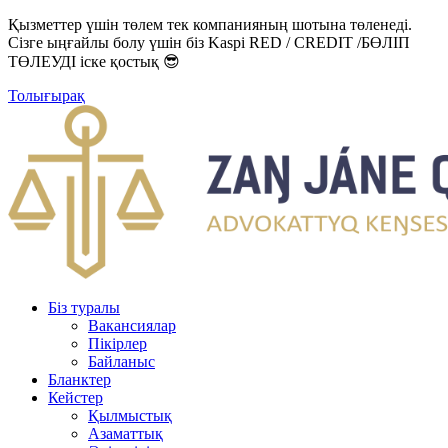
Қызметтер үшін төлем тек компанияның шотына төленеді.
Сізге ыңғайлы болу үшін біз Kaspi RED / CREDIT /БӨЛІП
ТӨЛЕУДІ іске қостық 😎
Толығырақ
Біз туралы
Вакансиялар
Пікірлер
Байланыс
Бланктер
Кейстер
Қылмыстық
Азаматтық