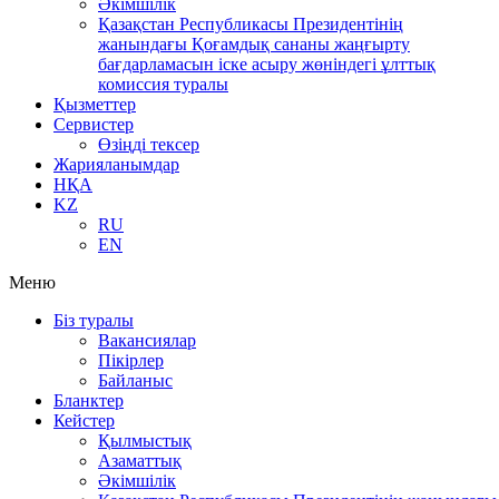
Әкімшілік
Қазақстан Республикасы Президентінің
жанындағы Қоғамдық сананы жаңғырту
бағдарламасын іске асыру жөніндегі ұлттық
комиссия туралы
Қызметтер
Сервистер
Өзіңді тексер
Жарияланымдар
НҚА
KZ
RU
EN
Меню
Біз туралы
Вакансиялар
Пікірлер
Байланыс
Бланктер
Кейстер
Қылмыстық
Азаматтық
Әкімшілік