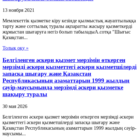
13 ноября 2021
Мемлекеттік қызметке кіру кезінде қылмыстық жауаптылыққа
тарту және соттылық туралы ақпаратты жасыру қызметкерді
жұмыстан шығаруға негіз болып табыладыА.сотқа "Шығыс
Қазақстан...
Толық оқу »
Белгіленген әскери қызмет мерзімін өткерген
мерзімді әскери қызметтегі әскери қызметшілерді
запасқа шығару және Қазақстан
Республикасының азаматтарын 1999 жылдың
сәуір-маусымында мерзімді әскери қызметке
шақыру туралы
30 мая 2026
Белгіленген әскери қызмет мерзімін өткерген мерзімді әскери
қызметтегі әскери қызметшілерді запасқа шығару және
Қазақстан Республикасының азаматтарын 1999 жылдың сәуір-
маусымы...