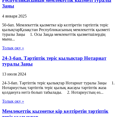
Республикасының мемлекеттік қызметі туралы
Заңы
4 января 2025
50-бап. Мемлекеттік қызметке кір келтiретін тәртіптік теріс
қылықтарҚазақстан Республикасының мемлекеттік қызметі
туралы Заңы 1. Осы Заңда мемлекеттік қызметшілердің
мына...
Толық оқу »
24-3-бап. Тәртіптік теріс қылықтар Нотариат
туралы Заңы
13 июля 2024
24-3-бап. Тәртіптік теріс қылықтар Нотариат туралы Заңы 1.
Нотариустың тәртіптік теріс қылық жасауы тәртіптік жаза
қолдануға негіз болып табылады. 2. Нотариустың өз...
Толық оқу »
Мемлекеттік қызметке кір келтіретін тәртіптік
теріс қылықтар