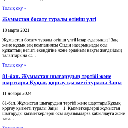
Толық оқу »
Жұмыстан босату туралы өтініш үлгі
18 марта 2021
Жұмыстан босату туралы өтініш үлгіНазар аударыңыз! Заң
және құқық заң компаниясы Сіздің назарыңызды осы
құжаттың негізгі екендігіне және әрдайым нақты жағдайдың
талаптарына сә...
Толық оқу »
81-бап. Жұмыстан шығарудың тәртібі және
шарттары Құқық қорғау қызметі туралы Заңы
11 ноября 2024
81-бап. Жұмыстан шығарудың тәртібі және шарттарыҚұқық
қорғау қызметі туралы Заңы 1. Қызметкерлерді жұмыстан
шығаруды қызметкерлерді осы лауазымдарға қабылдауға және
таға...