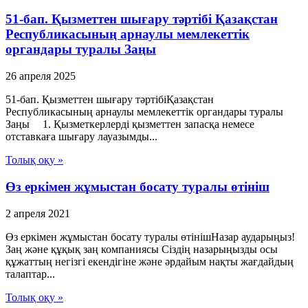
51-бап. Қызметтен шығару тәртібі Қазақстан
Республикасының арнаулы мемлекеттік
органдары туралы Заңы
26 апреля 2025
51-бап. Қызметтен шығару тәртібіҚазақстан
Республикасының арнаулы мемлекеттік органдары туралы
Заңы 1. Қызметкерлерді қызметтен запасқа немесе
отставкаға шығару лауазымды...
Толық оқу »
Өз еркімен жұмыстан босату туралы өтініш
2 апреля 2021
Өз еркімен жұмыстан босату туралы өтінішНазар аударыңыз!
Заң және құқық заң компаниясы Сіздің назарыңызды осы
құжаттың негізгі екендігіне және әрдайым нақты жағдайдың
талаптар...
Толық оқу »