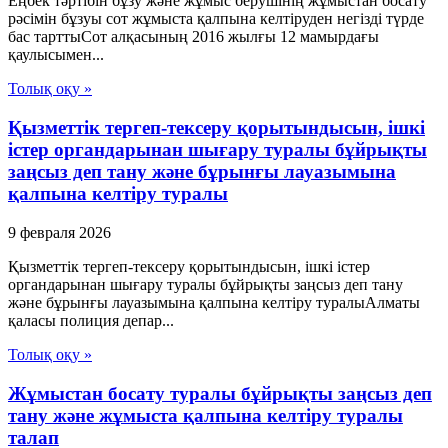
Еңбек тәртібін бұзу және жұмыс берушінің жұмыстан босату
рәсімін бұзуы сот жұмыста қалпына келтіруден негізді түрде
бас тарттыСот алқасының 2016 жылғы 12 мамырдағы
қаулысымен...
Толық оқу »
Қызметтік тергеп-тексеру қорытындысын, ішкі
істер органдарынан шығару туралы бұйрықты
заңсыз деп тану және бұрынғы лауазымына
қалпына келтіру туралы
9 февраля 2026
Қызметтік тергеп-тексеру қорытындысын, ішкі істер
органдарынан шығару туралы бұйрықты заңсыз деп тану
және бұрынғы лауазымына қалпына келтіру туралыАлматы
қаласы полиция депар...
Толық оқу »
Жұмыстан босату туралы бұйрықты заңсыз деп
тану және жұмыста қалпына келтіру туралы
талап