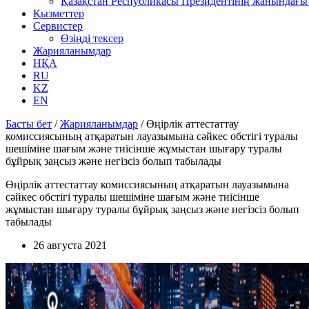
Қазақстан Республикасы Президентінің жанындағы 
Қызметтер
Сервистер
Өзіңді тексер
Жарияланымдар
НҚА
RU
KZ
EN
Басты бет
/
Жарияланымдар
/
Өңірлік аттестаттау
комиссиясының атқаратын лауазымына сәйкес обстігі туралы
шешіміне шағым және тиісінше жұмыстан шығару туралы
бұйрық заңсыз және негізсіз болып табылады
Өңірлік аттестаттау комиссиясының атқаратын лауазымына
сәйкес обстігі туралы шешіміне шағым және тиісінше
жұмыстан шығару туралы бұйрық заңсыз және негізсіз болып
табылады
26 августа 2021