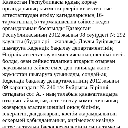
Қазақстан Республикасы құқық қорғау
органдарының қызметкерлерін кезектен тыс
аттестаттаудан өткізу қағидаларының 16-
тармағының 5) тармақшасына сәйкес кеден
органдарынан босатылды Қазақстан
Республикасының 2012 жылғы 08 сәуірдегі № 292
қаулысы (бұдан әрі – жарлық). Даулы бұйрықты
шығаруға Кедендік бақылау департаментінің
Өңірлік аттестаттау комиссиясының шешімі негіз
болды, оған сәйкес талапкер атқарып отырған
лауазымына сәйкес емес деп танылды және
жұмыстан шығаруға ұсынылды, сондай-ақ
Кедендік бақылау департаментінің 2012 жылғы
09 қарашадағы № 240 т/к Бұйрығы. Бірінші
сатыдағы сот А. - ның талабын қанағаттандыра
отырып, аймақтық аттестаттау комиссиясының
жоғарыда аталған шешімі оның білімін,
іскерлігін, дағдыларын, кәсіби жарамдылығын
ескермей қабылданғанын, әңгімелесу кезінде
аттестаттаудың басқа кезеңдерінің сипаттамасы