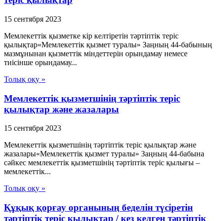
15 сентября 2023
Мемлекеттік қызметке кір келтіретін тәртіптік теріс
қылықтар«Мемлекеттік қызмет туралы» Заңның 44-бабының
мазмұнынан қызметтік міндеттерін орындамау немесе
тиісінше орындамау...
Толық оқу »
Мемлекеттік қызметшінің тәртіптік теріс
қылықтар және жазалары
15 сентября 2023
Мемлекеттік қызметшінің тәртіптік теріс қылықтар және
жазалары«Мемлекеттік қызмет туралы» Заңның 44-бабына
сәйкес мемлекеттік қызметшінің тәртіптік теріс қылығы –
мемлекеттік...
Толық оқу »
Құқық қорғау органының беделін түсіретін
тәртіптік теріс қылықтар / кез келген тәртіптік