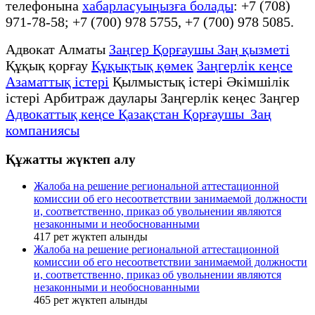
телефонына
хабарласуыңызға болады
: +7 (708)
971-78-58; +7 (700) 978 5755, +7 (700) 978 5085.
Адвокат Алматы
Заңгер Қорғаушы Заң қызметі
Құқық қорғау
Құқықтық қөмек
Заңгерлік кеңсе
Азаматтық істері
Қылмыстық істері Әкімшілік
істері Арбитраж даулары Заңгерлік кеңес Заңгер
Адвокаттық кеңсе Қазақстан Қорғаушы Заң
компаниясы
Құжатты жүктеп алу
Жалоба на решение региональной аттестационной
комиссии об его несоответствии занимаемой должности
и, соответственно, приказ об увольнении являются
незаконными и необоснованными
417
рет жүктеп алынды
Жалоба на решение региональной аттестационной
комиссии об его несоответствии занимаемой должности
и, соответственно, приказ об увольнении являются
незаконными и необоснованными
465
рет жүктеп алынды