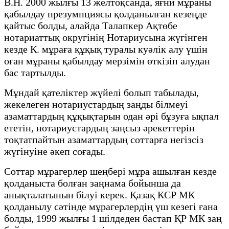
В.Н. 2000 жылғы 13 желтоқсанда, яғни мұраны
қабылдау презумпциясы қолданылған кезеңде
қайтыс болды, алайда Талапкер Ақтөбе
нотариаттық округінің Нотариусына жүгінген
кезде К. мұраға құқық туралы куәлік алу үшін
оған мұраны қабылдау мерзімін өткізіп алудан
бас тартылды.
Мұндай қателіктер жүйелі болып табылады,
жекелеген нотариустардың заңды білмеуі
азаматтардың құқықтарын одан әрі бұзуға ықпал
ететін, нотариустардың заңсыз әрекеттерін
тоқтатпайтын азаматтардың соттарға негізсіз
жүгінуіне әкеп соғады.
Соттар мұрагерлер шеңбері мұра ашылған кезде
қолданыста болған заңнама бойынша да
анықталатынын білуі керек. Қазақ КСР МК
қолданылу сәтінде мұрагерлердің үш кезегі ғана
болды, 1999 жылғы 1 шілдеден бастап ҚР МК заң