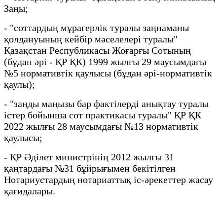
Заңы;
- "соттардың мұрагерлік туралы заңнаманы
қолдануының кейбір мәселелері туралы"
Қазақстан Республикасы Жоғарғы Сотының
(бұдан әрі - ҚР ҚК) 1999 жылғы 29 маусымдағы
№5 нормативтік қаулысы (бұдан әрі-нормативтік
қаулы);
- "заңды маңызы бар фактілерді анықтау туралы
істер бойынша сот практикасы туралы" ҚР ҚК
2022 жылғы 28 маусымдағы №13 нормативтік
қаулысы;
- ҚР Әділет министрінің 2012 жылғы 31
қаңтардағы №31 бұйрығымен бекітілген
Нотариустардың нотариаттық іс-әрекеттер жасау
қағидалары.