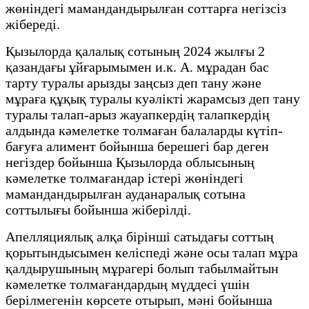
жөніндегі мамандандырылған соттарға негізсіз
жібереді.
Қызылорда қалалық сотының 2024 жылғы 2
қазандағы ұйғарымымен и.к. А. мұрадан бас
тарту туралы арызды заңсыз деп тану және
мұраға құқық туралы куәлікті жарамсыз деп тану
туралы талап-арыз жауапкердің талапкердің
алдында кәмелетке толмаған балаларды күтіп-
бағуға алимент бойынша берешегі бар деген
негіздер бойынша Қызылорда облысының
кәмелетке толмағандар істері жөніндегі
мамандандырылған ауданаралық сотына
соттылығы бойынша жіберілді.
Апелляциялық алқа бірінші сатыдағы соттың
қорытындысымен келіспеді және осы талап мұра
қалдырушының мұрагері болып табылмайтын
кәмелетке толмағандардың мүддесі үшін
берілмегенін көрсете отырып, мәні бойынша