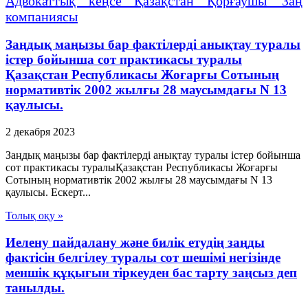
Адвокаттық кеңсе Қазақстан Қорғаушы Заң
компаниясы
Заңдық маңызы бар фактілерді анықтау туралы
істер бойынша сот практикасы туралы
Қазақстан Республикасы Жоғарғы Сотының
нормативтік 2002 жылғы 28 маусымдағы N 13
қаулысы.
2 декабря 2023
Заңдық маңызы бар фактілерді анықтау туралы істер бойынша
сот практикасы туралыҚазақстан Республикасы Жоғарғы
Сотының нормативтік 2002 жылғы 28 маусымдағы N 13
қаулысы. Ескерт...
Толық оқу »
Иелену пайдалану және билік етудің заңды
фактісін белгілеу туралы сот шешімі негізінде
меншік құқығын тіркеуден бас тарту заңсыз деп
танылды.