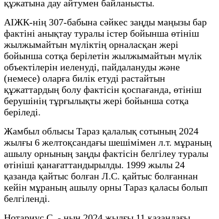
құжатына дау айтумен байланысты.
АІЖК-нің 307-бабына сәйкес заңды маңызы бар
фактіні анықтау туралы істер бойынша өтініш
жылжымайтын мүліктің орналасқан жері
бойынша сотқа берілетін жылжымайтын мүлік
объектілерін иеленуді, пайдалануды және
(немесе) оларға билік етуді растайтын
құжаттардың болу фактісін қоспағанда, өтініш
берушінің тұрғылықты жері бойынша сотқа
беріледі.
Жамбыл облысы Тараз қалалық сотының 2024
жылғы 6 желтоқсандағы шешімімен л.т. мұраның
ашылу орнының заңды фактісін белгілеу туралы
өтініші қанағаттандырылды. 1999 жылы 24
қазанда қайтыс болған Л.С. қайтыс болғаннан
кейін мұраның ашылу орны Тараз қаласы болып
белгіленді.
Нотариус С. - ның 2024 жылғы 11 қазандағы