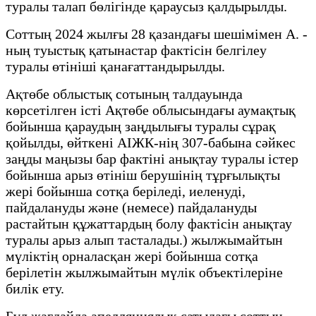
туралы талап бөлігінде қараусыз қалдырылды.
Соттың 2024 жылғы 28 қазандағы шешімімен А. -
ның туыстық қатынастар фактісін белгілеу
туралы өтініші қанағаттандырылды.
Ақтөбе облыстық сотының талдауында
көрсетілген істі Ақтөбе облысындағы аумақтық
бойынша қараудың заңдылығы туралы сұрақ
қойылды, өйткені АІЖК-нің 307-бабына сәйкес
заңды маңызы бар фактіні анықтау туралы істер
бойынша арыз өтініш берушінің тұрғылықты
жері бойынша сотқа беріледі, иеленуді,
пайдалануды және (немесе) пайдалануды
растайтын құжаттардың болу фактісін анықтау
туралы арыз алып тасталады.) жылжымайтын
мүліктің орналасқан жері бойынша сотқа
берілетін жылжымайтын мүлік объектілеріне
билік ету.