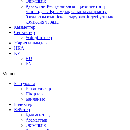
Әкімшілік
Қазақстан Республикасы Президентінің
жанындағы Қоғамдық сананы жаңғырту
бағдарламасын іске асыру жөніндегі ұлттық
комиссия туралы
Қызметтер
Сервистер
Өзіңді тексер
Жарияланымдар
НҚА
KZ
RU
EN
Меню
Біз туралы
Вакансиялар
Пікірлер
Байланыс
Бланктер
Кейстер
Қылмыстық
Азаматтық
Әкімшілік