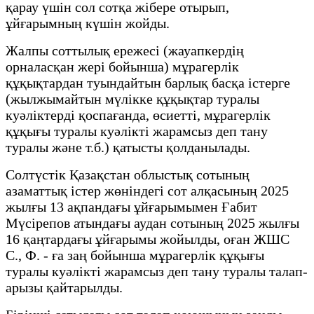
қарау үшін сол сотқа жібере отырып,
ұйғарымның күшін жойды.
Жалпы соттылық ережесі (жауапкердің
орналасқан жері бойынша) мұрагерлік
құқықтардан туындайтын барлық басқа істерге
(жылжымайтын мүлікке құқықтар туралы
куәліктерді қоспағанда, өсиетті, мұрагерлік
құқығы туралы куәлікті жарамсыз деп тану
туралы және т.б.) қатысты қолданылады.
Солтүстік Қазақстан облыстық сотының
азаматтық істер жөніндегі сот алқасының 2025
жылғы 13 ақпандағы ұйғарымымен Ғабит
Мүсірепов атындағы аудан сотының 2025 жылғы
16 қаңтардағы ұйғарымы жойылды, оған ЖШС
С., Ф. - ға заң бойынша мұрагерлік құқығы
туралы куәлікті жарамсыз деп тану туралы талап-
арызы қайтарылды.