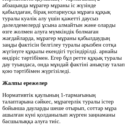
абзацында мұрагер мұраны іс жүзінде
қабылдаған, бірақ нотариусқа мұраға құқық
туралы куәлік алу үшін қажетті даусыз
дәлелдемелерді ұсына алмайтын және оларды
өзге жолмен алуға мүмкіндік болмаған
жағдайларда, мұрагер мұраны қабылдаудың
заңды фактісін белгілеу туралы арызбен сотқа
жүгінуге құқылы екендігі түсіндірілді. арнайы
өндіріс тәртібімен. Егер бұл ретте құқық туралы
дау туындаса, онда мұндай фактіні анықтау талап
қою тәртібімен жүргізіледі.
Жалпы ережелер
Нормативтік қаулының 1-тармағының
талаптарына сәйкес, мұрагерлік туралы істер
бойынша дауларды шеше отырып, соттар мұра
ашылған күні қолданылып жүрген заңнаманы
басшылыққа алуға тиіс.