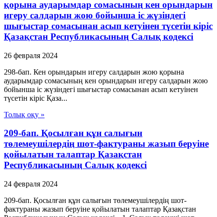
қорына аударымдар сомасының кен орындарын
игеру салдарын жою бойынша іс жүзіндегі
шығыстар сомасынан асып кетуiнен түсетін кіріс
Қазақстан Республикасының Салық кодексі
26 февраля 2024
298-бап. Кен орындарын игеру салдарын жою қорына
аударымдар сомасының кен орындарын игеру салдарын жою
бойынша іс жүзіндегі шығыстар сомасынан асып кетуiнен
түсетін кіріс Қаза...
Толық оқу »
209-бап. Қосылған құн салығын
төлемеушілердің шот-фактураны жазып беруіне
қойылатын талаптар Қазақстан
Республикасының Салық кодексі
24 февраля 2024
209-бап. Қосылған құн салығын төлемеушілердің шот-
фактураны жазып беруіне қойылатын талаптар Қазақстан