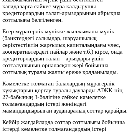
қағидаларға сәйкес мұра қалдырушы
кредиторлардың талап-арыздарының айрықша
соттылығы белгіленген.
Егер мұрагерлік мүлікке жылжымалы мүлік
(банктердегі салымдар, шаруашылық
серіктестіктің жарғылық капиталындағы үлес,
кооперативтердегі пайлар және т.б.) кірсе, онда
кредиторлардың талап – арыздары үшін
сотталушының орналасқан жері бойынша
соттылық туралы жалпы ереже қолданылады.
Кәмелетке толмаған балалардың мұрагерлік
құқықтарын қорғау туралы дауларды АІЖК-нің
27-бабының 3-бөлігіне сәйкес кәмелетке
толмағандардың істері жөніндегі
мамандандырылған ауданаралық соттар қарайды.
Кейбір жағдайларда соттар соттылығы бойынша
істерді кәмелетке толмағандардың істері