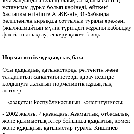
Бұл жағдайда апелляциялық сатыдағы соттың
ұстанымы дұрыс болып көрінеді, өйткені
бастапқы өтініште АІЖК-нің 31-бабында
белгіленген айрықша соттылық туралы ережені
(жылжымайтын мүлік түріндегі мұраны қабылдау
фактісін анықтау) ескеру қажет болды.
Нормативтік-құқықтық база
Осы құқықтық қатынастарды реттейтін және
талданатын санаттағы істерді қарау кезінде
қолдануға жататын нормативтік құқықтық
актілер:
- Қазақстан Республикасының Конституциясы;
- 2002 жылғы 7 қазандағы Азаматтық, отбасылық
және қылмыстық істер бойынша құқықтық көмек
және құқықтық қатынастар туралы Кишинев