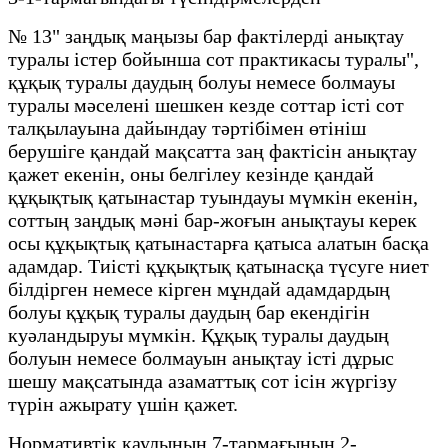
№ 13" заңдық маңызы бар фактілерді анықтау
туралы істер бойынша сот практикасы туралы",
құқық туралы даудың болуы немесе болмауы
туралы мәселені шешкен кезде соттар істі сот
талқылауына дайындау тәртібімен өтініш
берушіге қандай мақсатта заң фактісін анықтау
қажет екенін, оны белгілеу кезінде қандай
құқықтық қатынастар туындауы мүмкін екенін,
соттың заңдық мәні бар-жоғын анықтауы керек
осы құқықтық қатынастарға қатыса алатын басқа
адамдар. Тиісті құқықтық қатынасқа түсуге ниет
білдірген немесе кірген мұндай адамдардың
болуы құқық туралы даудың бар екендігін
куәландыруы мүмкін. Құқық туралы даудың
болуын немесе болмауын анықтау істі дұрыс
шешу мақсатында азаматтық сот ісін жүргізу
түрін ажырату үшін қажет.
Нормативтік қаулының 7-тармағының 2-