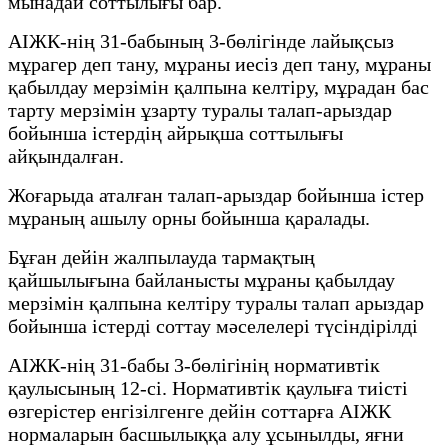
мынадай соттылығы бар.
АІЖК-нің 31-бабының 3-бөлігінде лайықсыз
мұрагер деп тану, мұраны иесіз деп тану, мұраны
қабылдау мерзімін қалпына келтіру, мұрадан бас
тарту мерзімін ұзарту туралы талап-арыздар
бойынша істердің айрықша соттылығы
айқындалған.
Жоғарыда аталған талап-арыздар бойынша істер
мұраның ашылу орны бойынша қаралады.
Бұған дейін жалпылауда тармақтың
қайшылығына байланысты мұраны қабылдау
мерзімін қалпына келтіру туралы талап арыздар
бойынша істерді соттау мәселелері түсіндірілді
АІЖК-нің 31-бабы 3-бөлігінің нормативтік
қаулысының 12-сі. Нормативтік қаулыға тиісті
өзгерістер енгізілгенге дейін соттарға АІЖК
нормаларын басшылыққа алу ұсынылды, яғни