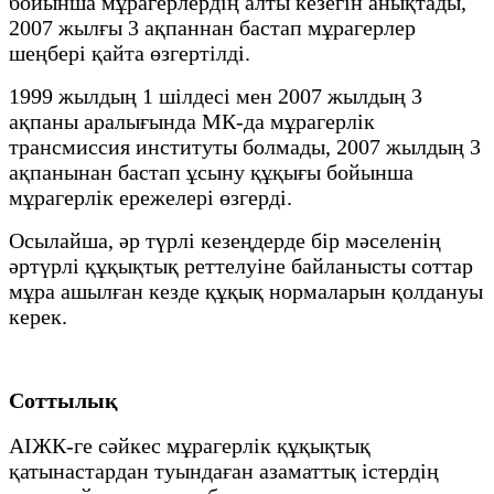
бойынша мұрагерлердің алты кезегін анықтады,
2007 жылғы 3 ақпаннан бастап мұрагерлер
шеңбері қайта өзгертілді.
1999 жылдың 1 шілдесі мен 2007 жылдың 3
ақпаны аралығында МК-да мұрагерлік
трансмиссия институты болмады, 2007 жылдың 3
ақпанынан бастап ұсыну құқығы бойынша
мұрагерлік ережелері өзгерді.
Осылайша, әр түрлі кезеңдерде бір мәселенің
әртүрлі құқықтық реттелуіне байланысты соттар
мұра ашылған кезде құқық нормаларын қолдануы
керек.
Соттылық
АІЖК-ге сәйкес мұрагерлік құқықтық
қатынастардан туындаған азаматтық істердің