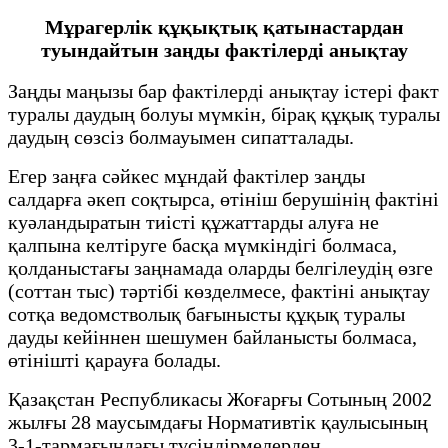
Мұрагерлік құқықтық қатынастардан
туындайтын заңды фактілерді анықтау
Заңды маңызы бар фактілерді анықтау істері факт
туралы даудың болуы мүмкін, бірақ құқық туралы
даудың сөзсіз болмауымен сипатталады.
Егер заңға сәйкес мұндай фактілер заңды
салдарға әкеп соқтырса, өтініш берушінің фактіні
куәландыратын тиісті құжаттарды алуға не
қалпына келтіруге басқа мүмкіндігі болмаса,
қолданыстағы заңнамада оларды белгілеудің өзге
(соттан тыс) тәртібі көзделмесе, фактіні анықтау
сотқа ведомстволық бағынысты құқық туралы
дауды кейіннен шешумен байланысты болмаса,
өтінішті қарауға болады.
Қазақстан Республикасы Жоғарғы Сотының 2002
жылғы 28 маусымдағы Нормативтік қаулысының
3-1-тармағындағы түсіндірмелерден