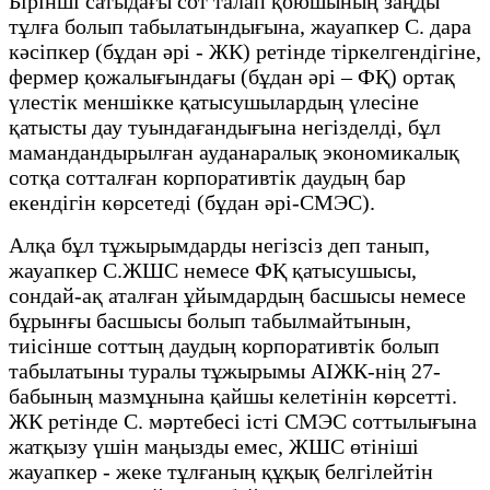
Бірінші сатыдағы сот талап қоюшының заңды
тұлға болып табылатындығына, жауапкер С. дара
кәсіпкер (бұдан әрі - ЖК) ретінде тіркелгендігіне,
фермер қожалығындағы (бұдан әрі – ФҚ) ортақ
үлестік меншікке қатысушылардың үлесіне
қатысты дау туындағандығына негізделді, бұл
мамандандырылған ауданаралық экономикалық
сотқа сотталған корпоративтік даудың бар
екендігін көрсетеді (бұдан әрі-СМЭС).
Алқа бұл тұжырымдарды негізсіз деп танып,
жауапкер С.ЖШС немесе ФҚ қатысушысы,
сондай-ақ аталған ұйымдардың басшысы немесе
бұрынғы басшысы болып табылмайтынын,
тиісінше соттың даудың корпоративтік болып
табылатыны туралы тұжырымы АІЖК-нің 27-
бабының мазмұнына қайшы келетінін көрсетті.
ЖК ретінде С. мәртебесі істі СМЭС соттылығына
жатқызу үшін маңызды емес, ЖШС өтініші
жауапкер - жеке тұлғаның құқық белгілейтін