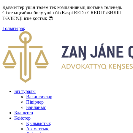
Қызметтер үшін төлем тек компанияның шотына төленеді.
Сізге ыңғайлы болу үшін біз Kaspi RED / CREDIT /БӨЛІП
ТӨЛЕУДІ іске қостық 😎
Толығырақ
Біз туралы
Вакансиялар
Пікірлер
Байланыс
Бланктер
Кейстер
Қылмыстық
Азаматтық