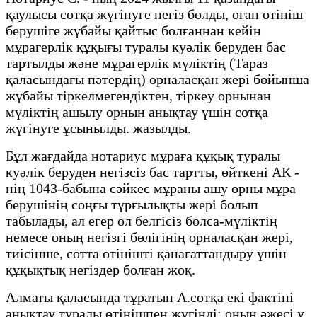
қаулысы сотқа жүгінуге негіз болды, оған өтініш
берушіге жұбайы қайтыс болғаннан кейін
мұрагерлік құқығы туралы куәлік беруден бас
тартылды және мұрагерлік мүліктің (Тараз
қаласындағы пәтердің) орналасқан жері бойынша
жұбайы тіркелмегендіктен, тіркеу орнынан
мүліктің ашылу орнын анықтау үшін сотқа
жүгінуге ұсынылды. жазылды.
Бұл жағдайда нотариус мұраға құқық туралы
куәлік беруден негізсіз бас тартты, өйткені АК -
нің 1043-бабына сәйкес мұраны ашу орны мұра
берушінің соңғы тұрғылықты жері болып
табылады, ал егер ол белгісіз болса-мүліктің
немесе оның негізгі бөлігінің орналасқан жері,
тиісінше, сотта өтінішті қанағаттандыру үшін
құқықтық негіздер болған жоқ.
Алматы қаласында тұратын А.сотқа екі фактіні
анықтау туралы өтінішпен жүгінді: оның әжесі у.