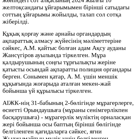
жөніндегі сот алқасының 2024 жылғы 10
желтоқсандағы ұйғарымымен бірінші сатыдағы
соттың ұйғарымы жойылды, талап сол сотқа
жіберілді.
Құқық қорғау және арнайы органдардың
ақпараттық алмасу жүйесінің мәліметтеріне
сәйкес, А.М. қайтыс болған адам Ақсу ауданы
Жансүгіров ауылында тіркелген. Мұра
қалдырушының соңғы тұрғылықты жеріне
қатысты осындай ақпаратты полиция органдары
берген. Сонымен қатар, А. М. үшін меншік
құқығында жоғарыда аталған мекен-жай
бойынша үй құрылысы тіркелген.
АІЖК-нің 31-бабының 2-бөлігінде мұрагерлерге,
өсиетті Орындаушыға (мұраны сенімгерлікпен
басқарушыға) - мұрагерлік мүліктің орналасқан
жері бойынша осы баптың бірінші бөлігінде
белгіленген қағидаларға сәйкес, яғни
Жылжымайтын мүлік үшін белгіленген