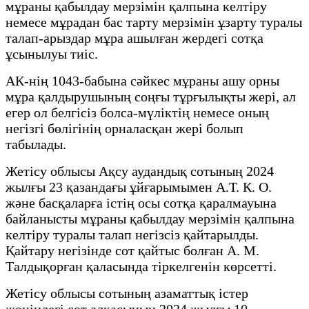
мұраны қабылдау мерзімін қалпына келтіру
немесе мұрадан бас тарту мерзімін ұзарту туралы
талап-арыздар мұра ашылған жердегі сотқа
ұсынылуы тиіс.
АК-нің 1043-бабына сәйкес мұраны ашу орны
мұра қалдырушының соңғы тұрғылықты жері, ал
егер ол белгісіз болса-мүліктің немесе оның
негізгі бөлігінің орналасқан жері болып
табылады.
Жетісу облысы Ақсу аудандық сотының 2024
жылғы 23 қазандағы ұйғарымымен А.Т. К. О.
және басқаларға істің осы сотқа қаралмауына
байланысты мұраны қабылдау мерзімін қалпына
келтіру туралы талап негізсіз қайтарылды.
Қайтару негізінде сот қайтыс болған А. М.
Талдықорған қаласында тіркелгенін көрсетті.
Жетісу облысы сотының азаматтық істер