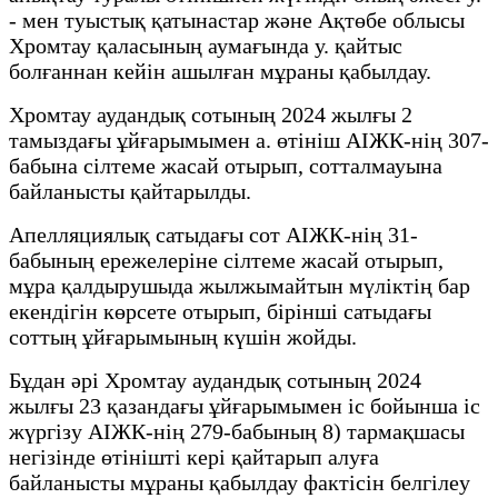
- мен туыстық қатынастар және Ақтөбе облысы
Хромтау қаласының аумағында у. қайтыс
болғаннан кейін ашылған мұраны қабылдау.
Хромтау аудандық сотының 2024 жылғы 2
тамыздағы ұйғарымымен а. өтініш АІЖК-нің 307-
бабына сілтеме жасай отырып, сотталмауына
байланысты қайтарылды.
Апелляциялық сатыдағы сот АІЖК-нің 31-
бабының ережелеріне сілтеме жасай отырып,
мұра қалдырушыда жылжымайтын мүліктің бар
екендігін көрсете отырып, бірінші сатыдағы
соттың ұйғарымының күшін жойды.
Бұдан әрі Хромтау аудандық сотының 2024
жылғы 23 қазандағы ұйғарымымен іс бойынша іс
жүргізу АІЖК-нің 279-бабының 8) тармақшасы
негізінде өтінішті кері қайтарып алуға
байланысты мұраны қабылдау фактісін белгілеу