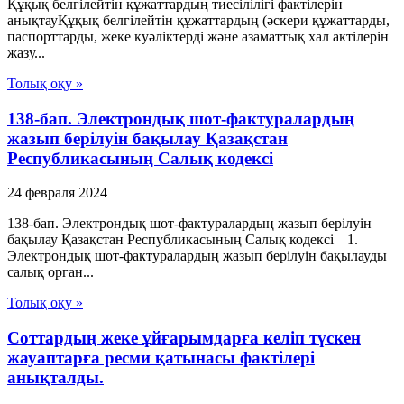
Құқық белгілейтін құжаттардың тиесілілігі фактілерін
анықтауҚұқық белгілейтін құжаттардың (әскери құжаттарды,
паспорттарды, жеке куәліктерді және азаматтық хал актілерін
жазу...
Толық оқу »
138-бап. Электрондық шот-фактуралардың
жазып берілуін бақылау Қазақстан
Республикасының Салық кодексі
24 февраля 2024
138-бап. Электрондық шот-фактуралардың жазып берілуін
бақылау Қазақстан Республикасының Салық кодексі 1.
Электрондық шот-фактуралардың жазып берілуін бақылауды
салық орган...
Толық оқу »
Соттардың жеке ұйғарымдарға келіп түскен
жауаптарға ресми қатынасы фактілері
анықталды.