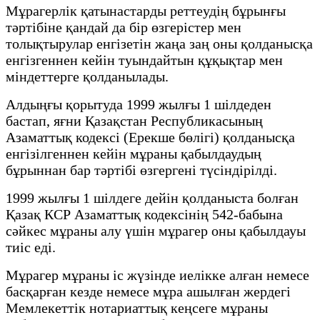
Мұрагерлік қатынастарды реттеудің бұрынғы
тәртібіне қандай да бір өзгерістер мен
толықтырулар енгізетін жаңа заң оны қолданысқа
енгізгеннен кейін туындайтын құқықтар мен
міндеттерге қолданылады.
Алдыңғы қорытуда 1999 жылғы 1 шілдеден
бастап, яғни Қазақстан Республикасының
Азаматтық кодексі (Ерекше бөлігі) қолданысқа
енгізілгеннен кейін мұраны қабылдаудың
бұрыннан бар тәртібі өзгергені түсіндірілді.
1999 жылғы 1 шілдеге дейін қолданыста болған
Қазақ КСР Азаматтық кодексінің 542-бабына
сәйкес мұраны алу үшін мұрагер оны қабылдауы
тиіс еді.
Мұрагер мұраны іс жүзінде иелікке алған немесе
басқарған кезде немесе мұра ашылған жердегі
Мемлекеттік нотариаттық кеңсеге мұраны