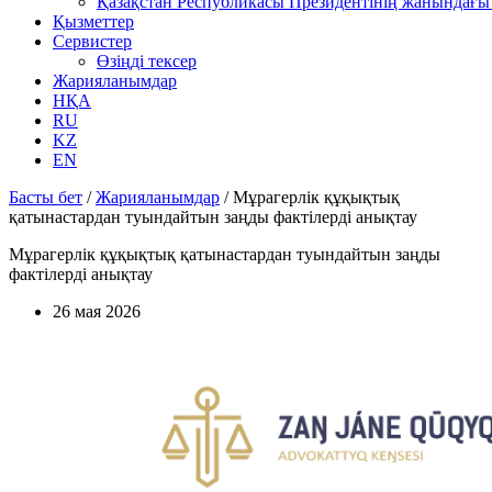
Қазақстан Республикасы Президентінің жанындағы 
Қызметтер
Сервистер
Өзіңді тексер
Жарияланымдар
НҚА
RU
KZ
EN
Басты бет
/
Жарияланымдар
/
Мұрагерлік құқықтық
қатынастардан туындайтын заңды фактілерді анықтау
Мұрагерлік құқықтық қатынастардан туындайтын заңды
фактілерді анықтау
26 мая 2026