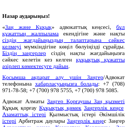
Назар аударыңыз!
«
Заң және Құқық
» адвокаттық кеңсесі,
бұл
құжаттың жалпылама
екендігіне және нақты
сіздің жағдайыңыздың талаптарына сәйкес
келмеуі
мүмкіндігіне көңіл бөлуіңізді сұрайды.
Біздің заңгерлер
сіздің нақты жағдайыңызға
сәйкес келетін кез келген
құқықтық құжатты
әзірлеп көмектесуге дайын
.
Қосымша ақпарат алу үшін Заңгер
/Адвокат
телефонына
хабарласуыңызға болады
: +7 (708)
971-78-58; +7 (700) 978 5755, +7 (700) 978 5085.
Адвокат Алматы
Заңгер Қорғаушы Заң қызметі
Құқық қорғау
Құқықтық қөмек
Заңгерлік кеңсе
Азаматтық істері
Қылмыстық істері Әкімшілік
істері
Арбитраж даулары
Заңгерлік кеңе
с Заңгер