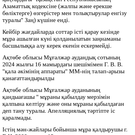
Азаматтық кодексіне (жалпы және ерекше
бөліктерге) өзгерістер мен толықтырулар енгізу
туралы" Заң) күшіне енді.
Кейбір жағдайларда соттар істі қарау кезінде
мұра ашылған күні қолданылатын заңнаманы
басшылыққа алу керек екенін ескермейді.
Ақтөбе облысы Мұғалжар аудандық сотының
2024 жылғы 16 мамырдағы шешімімен Г. В. В.
"қала әкімінің аппараты" ММ-нің талап-арызы
қанағаттандырылды
Ақтөбе облысы Мұғалжар ауданының
қандыағашы " мұраны қабылдау мерзімін
қалпына келтіру және оны мұраны қабылдаған
деп тану туралы. Апелляциялық тәртіпте іс
қаралмады.
Істің мән-жайлары бойынша мұра қалдырушы г.