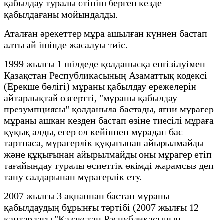
қабылдау туралы өтініш берген кезде
қабылдағаны мойындалды.
Аталған әрекеттер мұра ашылған күннен бастап
алты ай ішінде жасалуы тиіс.
1999 жылғы 1 шілдеде қолданысқа енгізілуімен
Қазақстан Республикасының Азаматтық кодексі
(Ерекше бөлігі) мұраны қабылдау ережелерін
айтарлықтай өзгертті, "мұраны қабылдау
презумпциясы" қолданыла бастады, яғни мұрагер
мұраны ашқан кезден бастап өзіне тиесілі мұраға
құқық алды, егер ол кейіннен мұрадан бас
тартпаса, мұрагерлік құқығынан айырылмайды
және құқығынан айырылмайды оны мұрагер етіп
тағайындау туралы өсиеттік өкімді жарамсыз деп
тану салдарынан мұрагерлік ету.
2007 жылғы 3 ақпаннан бастап мұраны
қабылдаудың бұрынғы тәртібі (2007 жылғы 12
қаңтардағы "Қазақстан Республикасының