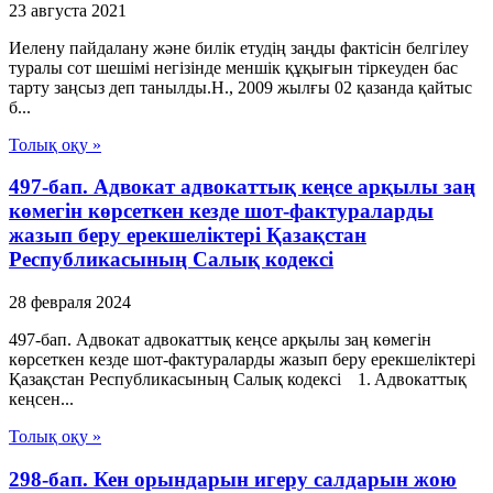
23 августа 2021
Иелену пайдалану және билік етудің заңды фактісін белгілеу
туралы сот шешімі негізінде меншік құқығын тіркеуден бас
тарту заңсыз деп танылды.Н., 2009 жылғы 02 қазанда қайтыс
б...
Толық оқу »
497-бап. Адвокат адвокаттық кеңсе арқылы заң
көмегін көрсеткен кезде шот-фактураларды
жазып беру ерекшеліктері Қазақстан
Республикасының Салық кодексі
28 февраля 2024
497-бап. Адвокат адвокаттық кеңсе арқылы заң көмегін
көрсеткен кезде шот-фактураларды жазып беру ерекшеліктері
Қазақстан Республикасының Салық кодексі 1. Адвокаттық
кеңсен...
Толық оқу »
298-бап. Кен орындарын игеру салдарын жою