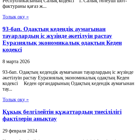
Республикасының Салық кодексі 1. Салық төлеуші шот-
фактураны қағаз ж...
Толық оқу »
93-бап. Одақтың кедендік аумағынан
тауарлардың іс жүзінде әкетілуін растау
Еуразиялық экономикалық одақтың Кеден
кодексі
8 марта 2026
93-бап. Одақтың кедендік аумағынан тауарлардың іс жүзінде
әкетілуін растау Еуразиялық экономикалық одақтың Кеден
кодексі Кеден органдарының Одақтың кедендік аумағынан
тау...
Толық оқу »
Құқық белгілейтін құжаттардың тиесілілігі
фактілерін анықтау
29 февраля 2024