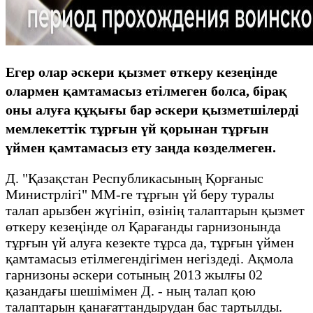
Егер олар әскери қызмет өткеру кезеңінде
олармен қамтамасыз етілмеген болса, бірақ
оны алуға құқығы бар әскери қызметшілерді
мемлекеттік тұрғын үй қорынан тұрғын
үймен қамтамасыз ету заңда көзделмеген.
Д. "Қазақстан Республикасының Қорғаныс
Министрлігі" ММ-ге тұрғын үй беру туралы
талап арызбен жүгініп, өзінің талаптарын қызмет
өткеру кезеңінде ол Қарағанды гарнизонында
тұрғын үй алуға кезекте тұрса да, тұрғын үймен
қамтамасыз етілмегендігімен негіздеді. Ақмола
гарнизоны әскери сотының 2013 жылғы 02
қазандағы шешімімен Д. - ның талап қою
талаптарын қанағаттандырудан бас тартылды.