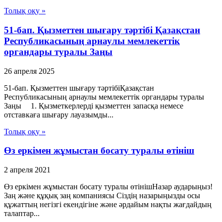
Толық оқу »
51-бап. Қызметтен шығару тәртібі Қазақстан
Республикасының арнаулы мемлекеттік
органдары туралы Заңы
26 апреля 2025
51-бап. Қызметтен шығару тәртібіҚазақстан
Республикасының арнаулы мемлекеттік органдары туралы
Заңы 1. Қызметкерлерді қызметтен запасқа немесе
отставкаға шығару лауазымды...
Толық оқу »
Өз еркімен жұмыстан босату туралы өтініш
2 апреля 2021
Өз еркімен жұмыстан босату туралы өтінішНазар аударыңыз!
Заң және құқық заң компаниясы Сіздің назарыңызды осы
құжаттың негізгі екендігіне және әрдайым нақты жағдайдың
талаптар...