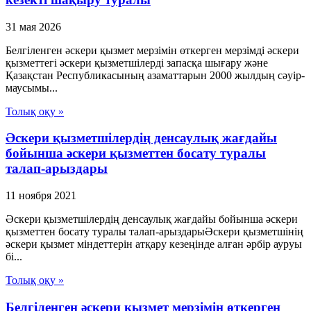
31 мая 2026
Белгіленген әскери қызмет мерзімін өткерген мерзімді әскери
қызметтегі әскери қызметшілерді запасқа шығару және
Қазақстан Республикасының азаматтарын 2000 жылдың сәуір-
маусымы...
Толық оқу »
Әскери қызметшілердің денсаулық жағдайы
бойынша әскери қызметтен босату туралы
талап-арыздары
11 ноября 2021
Әскери қызметшілердің денсаулық жағдайы бойынша әскери
қызметтен босату туралы талап-арыздарыӘскери қызметшінің
әскери қызмет міндеттерін атқару кезеңінде алған әрбір ауруы
бі...
Толық оқу »
Белгiленген әскери қызмет мерзiмiн өткерген