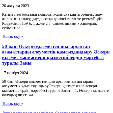
20 августа 2023
Қызметтен босатылғандарды жұмысқа қайта орналастыру,
жалақыны төлеу, дауды сотқа дейінгі тәртіпте реттеуЕңбек
Кодексінің 159-б. 1 және 2-т. сәйкес шағын кәсіпкерлік
субъектіле...
Толық оқу »
50-бап. Әскери қызметтен шығарылған
азаматтарды әлеуметтік қамсыздандыру Әскери
қызмет және әскери қызметшілердің мәртебесі
туралы Заңы
17 ноября 2024
50-бап. Әскери қызметтен шығарылған азаматтарды
әлеуметтік қамсыздандыруӘскери қызмет және әскери
қызметшілердің мәртебесі туралы Заңы 1. Әскери қызметте
болудың шекті жа...
Толық оқу »