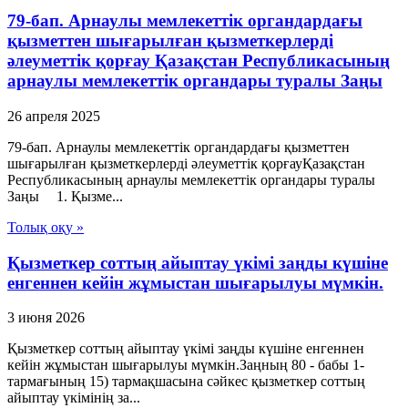
79-бап. Арнаулы мемлекеттік органдардағы
қызметтен шығарылған қызметкерлерді
әлеуметтік қорғау Қазақстан Республикасының
арнаулы мемлекеттік органдары туралы Заңы
26 апреля 2025
79-бап. Арнаулы мемлекеттік органдардағы қызметтен
шығарылған қызметкерлерді әлеуметтік қорғауҚазақстан
Республикасының арнаулы мемлекеттік органдары туралы
Заңы 1. Қызме...
Толық оқу »
Қызметкер соттың айыптау үкімі заңды күшіне
енгеннен кейін жұмыстан шығарылуы мүмкін.
3 июня 2026
Қызметкер соттың айыптау үкімі заңды күшіне енгеннен
кейін жұмыстан шығарылуы мүмкін.Заңның 80 - бабы 1-
тармағының 15) тармақшасына сәйкес қызметкер соттың
айыптау үкімінің за...