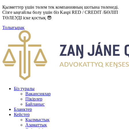
Қызметтер үшін төлем тек компанияның шотына төленеді.
Сізге ыңғайлы болу үшін біз Kaspi RED / CREDIT /БӨЛІП
ТӨЛЕУДІ іске қостық 😎
Толығырақ
Біз туралы
Вакансиялар
Пікірлер
Байланыс
Бланктер
Кейстер
Қылмыстық
Азаматтық