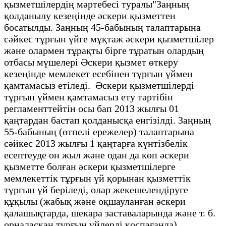
қызметшілердің мәртебесі туралы"Заңның
қолданылу кезеңінде әскери қызметтен
босатылды. Заңның 45-бабының талаптарына
сәйкес тұрғын үйге мұқтаж әскери қызметшілер
және олармен тұрақты бірге тұратын олардың
отбасы мүшелері Әскери қызмет өткеру
кезеңінде мемлекет есебінен тұрғын үймен
қамтамасыз етіледі. Әскери қызметшілерді
тұрғын үймен қамтамасыз ету тәртібін
регламенттейтін осы бап 2013 жылғы 01
қаңтардан бастап қолданысқа енгізілді. Заңның
55-бабының (өтпелі ережелер) талаптарына
сәйкес 2013 жылғы 1 қаңтарға күнтізбелік
есептеуде он жыл және одан да көп әскери
қызметте болған әскери қызметшілерге
мемлекеттік тұрғын үй қорынан қызметтік
тұрғын үй беріледі, олар жекешелендіруге
құқылы (жабық және оқшауланған әскери
қалашықтарда, шекара заставаларында және т. б.
орналасқан тұрғын үйлерді қоспағанда).