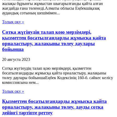
жалақы бұрынғы жұмыстан шығарылғанды қайта алған
жағдайда ғана төленеді.Алматы облысы Еңбекшіқазақ
аудандық сотының шешімімен...
Толық оқу »
Сотқа жүгінудің талап қою мерзімдері,
қызметтен босатылғандарды жұмысқа қайта
орналастыру, жалақыны төлеу даулары
бойынша
20 августа 2023
Сотқа жүгінудің талап қою мерзімдері, қызметтен
босатылғандарды жұмысқа қайта орналастыру, жалақыны
төлеу даулары бойыншаЕңбек Кодексінің 160-б. сәйкес келісу
комиссиясына нем...
Толық оқу »
Қызметтен босатылғандарды жұмысқа қайта
орналастыру, жалақыны төлеу, дауды сотқа
дейінгі тәртіпте реттеу