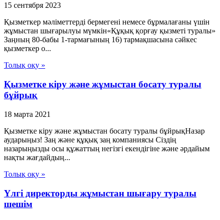
15 сентября 2023
Қызметкер мәліметтерді бермегені немесе бұрмалағаны үшiн
жұмыстан шығарылуы мүмкін«Құқық қорғау қызметі туралы»
Заңның 80-бабы 1-тармағының 16) тармақшасына сәйкес
қызметкер о...
Толық оқу »
Қызметке кіру және жұмыстан босату туралы
бұйрық
18 марта 2021
Қызметке кіру және жұмыстан босату туралы бұйрықНазар
аударыңыз! Заң және құқық заң компаниясы Сіздің
назарыңызды осы құжаттың негізгі екендігіне және әрдайым
нақты жағдайдың...
Толық оқу »
Үлгі директорды жұмыстан шығару туралы
шешім