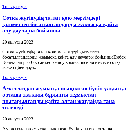
Толық оқу »
Сотқа жүгінудің талап қою мерзімдері
қызметтен босатылғандарды жұмысқа қайта
алу даулары бойынша
20 августа 2023
Сотқа жүгінудің талап қою мерзімдері қызметтен
босатылғандарды жұмысқа қайта алу даулары бойыншаЕңбек
Кодексінің 160-б. сәйкес келісу комиссиясына немесе сотқа
жеке еңбек даул...
Толық оқу »
Амалсыздан жұмысқа шықпаған бүкіл уақытқа
орташа жалақы бұрынғы жұмыстан
шығарылғанды қайта алған жағдайда ғана
төленеді.
20 августа 2023
Амалсыздан жұмысқа шықпаған бүкіл уақытқа орташа