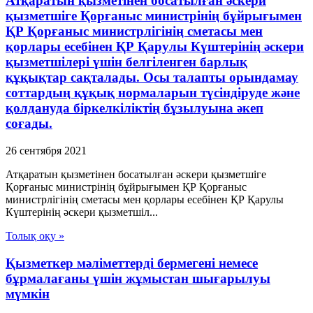
Атқаратын қызметінен босатылған әскери
қызметшіге Қорғаныс министрінің бұйрығымен
ҚР Қорғаныс министрлігінің сметасы мен
қорлары есебінен ҚР Қарулы Күштерінің әскери
қызметшілері үшін белгіленген барлық
құқықтар сақталады. Осы талапты орындамау
соттардың құқық нормаларын түсіндіруде және
қолдануда біркелкіліктің бұзылуына әкеп
соғады.
26 сентября 2021
Атқаратын қызметінен босатылған әскери қызметшіге
Қорғаныс министрінің бұйрығымен ҚР Қорғаныс
министрлігінің сметасы мен қорлары есебінен ҚР Қарулы
Күштерінің әскери қызметшіл...
Толық оқу »
Қызметкер мәліметтерді бермегені немесе
бұрмалағаны үшiн жұмыстан шығарылуы
мүмкін