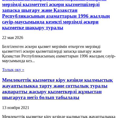
мерзiмдi қызметтегi әскери қызметшiлердi
запасқа шығару және Қазақстан
Республикасының азаматтарын 1996 жылдың
сәуiр-маусымында кезектi мерзiмдi әскери
қызметке шақыру туралы
22 мая 2026
Белгiленген әскери қызмет мерзiмiн өткерген мерзiмдi
қызметтегi әскери қызметшiлердi запасқа шығару және
Қазақстан Республикасының азаматтарын 1996 жылдың сәуiр-
маусымында кез...
Толық оқу »
Мемлекеттік қызметке кіру кезінде қылмыстық
жауаптылыққа тарту және соттылық туралы
ақпаратты жасыру қызметкерді жұмыстан
шығаруға негіз болып табылады
13 ноября 2021
Мемлекеттік қызметке кіру кезінде қылмыстық жауаптылыққа