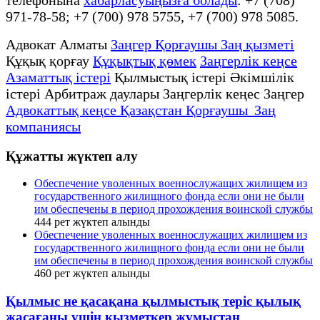
971-78-58; +7 (700) 978 5755, +7 (700) 978 5085.
Адвокат Алматы
Заңгер Қорғаушы Заң қызметі
Құқық қорғау
Құқықтық қөмек
Заңгерлік кеңсе
Азаматтық істері
Қылмыстық істері Әкімшілік
істері Арбитраж даулары Заңгерлік кеңес Заңгер
Адвокаттық кеңсе Қазақстан Қорғаушы Заң
компаниясы
Құжатты жүктеп алу
Обеспечение уволенных военнослужащих жилищем из
государственного жилищного фонда если они не были
им обеспечены в период прохождения воинской службы
444
рет жүктеп алынды
Обеспечение уволенных военнослужащих жилищем из
государственного жилищного фонда если они не были
им обеспечены в период прохождения воинской службы
460
рет жүктеп алынды
Қылмыс не қасақана қылмыстық теріс қылық
жасағаны үшін қызметкер жұмыстан