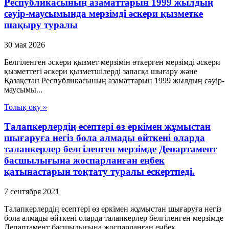
Республикасының азаматтарын 1999 жылдың
сәуір-маусымында мерзімді әскери қызметке
шақыру туралы
30 мая 2026
Белгіленген әскери қызмет мерзімін өткерген мерзімді әскери
қызметтегі әскери қызметшілерді запасқа шығару және
Қазақстан Республикасының азаматтарын 1999 жылдың сәуір-
маусымы...
Толық оқу »
Талапкерлердің есептері өз еркімен жұмыстан
шығаруға негіз бола алмады өйткені оларда
талапкерлер белгіленген мерзімде Департамент
басшылығына жоспарланған еңбек
қатынастарын тоқтату туралы ескертпеді.
7 сентября 2021
Талапкерлердің есептері өз еркімен жұмыстан шығаруға негіз
бола алмады өйткені оларда талапкерлер белгіленген мерзімде
Департамент басшылығына жоспарланған еңбек