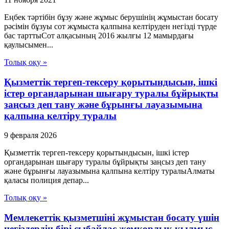
Еңбек тәртібін бұзу және жұмыс берушінің жұмыстан босату
рәсімін бұзуы сот жұмыста қалпына келтіруден негізді түрде
бас тарттыСот алқасының 2016 жылғы 12 мамырдағы
қаулысымен...
Толық оқу »
Қызметтік тергеп-тексеру қорытындысын, ішкі
істер органдарынан шығару туралы бұйрықты
заңсыз деп тану және бұрынғы лауазымына
қалпына келтіру туралы
9 февраля 2026
Қызметтік тергеп-тексеру қорытындысын, ішкі істер
органдарынан шығару туралы бұйрықты заңсыз деп тану
және бұрынғы лауазымына қалпына келтіру туралыАлматы
қаласы полиция депар...
Толық оқу »
Мемлекеттік қызметшіні жұмыстан босату үшін
негіздердің бірі сыбайлас жемқорлық қылмыс