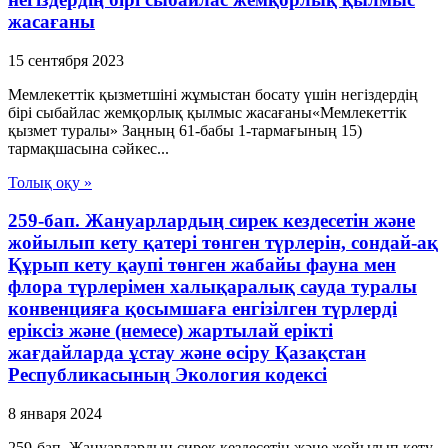
жасағаны
15 сентября 2023
Мемлекеттік қызметшіні жұмыстан босату үшін негіздердің
бірі сыбайлас жемқорлық қылмыс жасағаны«Мемлекеттік
қызмет туралы» Заңның 61-бабы 1-тармағының 15)
тармақшасына сәйкес...
Толық оқу »
259-бап. Жануарлардың сирек кездесетін және
жойылып кету қатері төнген түрлерін, сондай-ақ
Құрып кету қаупі төнген жабайы фауна мен
флора түрлерімен халықаралық сауда туралы
конвенцияға қосымшаға енгізілген түрлерді
еріксіз және (немесе) жартылай ерікті
жағдайларда ұстау және өсіру Қазақстан
Республикасының Экология кодексі
8 января 2024
259-бап. Жануарлардың сирек кездесетін және жойылып кету