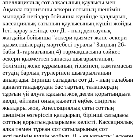
апелляциялық сот алқасының қаулысы мен
Ақмола гарнизоны әскери сотының шешімін
мынадай негіздер бойынша күшінде қалдырып,
кассациялық сатының қаулысының күшін жойды.
Істі қарау кезінде сот Д. - ның денсаулық
жағдайы бойынша "әскери қызмет және әскери
қызметшілердің мәртебесі туралы" Заңның 26-
бабы 1-тармағының 4) тармақшасына сәйкес
әскери қызметтен запасқа шығарылғанын,
бөлімнің жеке құрамының тізімінен, қамтамасыз
етудің барлық түрлерінен шығарылғанын
анықтады. Бірінші сатыдағы сот Д. - ның талабын
қанағаттандырудан бас тартып, талапкердің
тұрғын үй алуға құқығы жоқ деген қорытындыға
келді, өйткені оның қажетті еңбек сіңірген
жылдары жоқ. Апелляциялық саты соттың
шешімін өзгеріссіз қалдырып, бірінші сатыдағы
соттың қорытындыларымен келісті. Кассациялық
алқа төмен тұрған сот сатыларының сот
актілерінің күшін жойып, Д. - ға қатысты "әскери