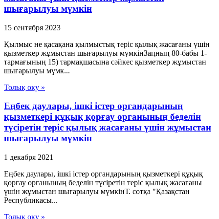
шығарылуы мүмкін
15 сентября 2023
Қылмыс не қасақана қылмыстық теріс қылық жасағаны үшін
қызметкер жұмыстан шығарылуы мүмкінЗаңның 80-бабы 1-
тармағының 15) тармақшасына сәйкес қызметкер жұмыстан
шығарылуы мүмк...
Толық оқу »
Еңбек даулары, ішкі істер органдарының
қызметкері құқық қорғау органының беделін
түсіретін теріс қылық жасағаны үшін жұмыстан
шығарылуы мүмкін
1 декабря 2021
Еңбек даулары, ішкі істер органдарының қызметкері құқық
қорғау органының беделін түсіретін теріс қылық жасағаны
үшін жұмыстан шығарылуы мүмкінТ. сотқа "Қазақстан
Республикасы...
Толық оқу »