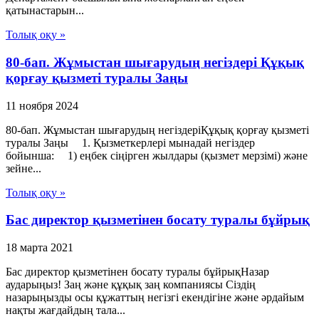
қатынастарын...
Толық оқу »
80-бап. Жұмыстан шығарудың негіздері Құқық
қорғау қызметі туралы Заңы
11 ноября 2024
80-бап. Жұмыстан шығарудың негіздеріҚұқық қорғау қызметі
туралы Заңы 1. Қызметкерлері мынадай негіздер
бойынша: 1) еңбек сіңірген жылдары (қызмет мерзімі) және
зейне...
Толық оқу »
Бас директор қызметінен босату туралы бұйрық
18 марта 2021
Бас директор қызметінен босату туралы бұйрықНазар
аударыңыз! Заң және құқық заң компаниясы Сіздің
назарыңызды осы құжаттың негізгі екендігіне және әрдайым
нақты жағдайдың тала...