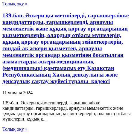
Толық оқу »
139-бап. Әскери қызметшілерді, ғарышкерлікке
кандидаттарды, ғарышкерлерді, арнаулы
мемлекеттік және құқық қорғау органдарының
қызметкерлерін, олардың отбасы мүшелерін,
құқық қорғау органдарының зейнеткерлерін,
сондай-ақ әскери қызметтен, арнаулы
мемлекеттік органдар қызметінен босатылған
азаматтарды әскери-медициналық
(медициналық) қамтамасыз ету Қазақстан
Республикасының Халық денсаулығы және
денсаулық сақтау жүйесі туралы кодексі
11 января 2024
139-бап. Әскери қызметшілерді, ғарышкерлікке
кандидаттарды, ғарышкерлерді, арнаулы мемлекеттік және
құқық қорғау органдарының қызметкерлерін, олардың отбасы
мүшелерін, құқық қ...
Толық оқу »