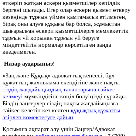
өткеріп жатқан әскери қызметшілер кепілдік
бергені шығады. Егер олар әскери қызмет өткеру
кезеңінде тұрғын үймен қамтамасыз етілмеген,
бірақ оны алуға құқығы бар болса, жұмыстан
шығарылған әскери қызметшілерге мемлекеттік
тұрғын үй қорынан тұрғын үй беруге
міндеттейтін нормалар көрсетілген заңда
көзделмеген.
Назар аударыңыз!
«Заң және Құқық» адвокаттық кеңсесі, бұл
құжаттың жалпылама екендігіне және нақты
сіздің жағдайыңыздың талаптарына сәйкес
келмеуі
мүмкіндігіне көңіл бөлуіңізді сұрайды.
Біздің заңгерлер сіздің нақты жағдайыңызға
сәйкес келетін кез келген
құқықтық құжатты
әзірлеп көмектесуге дайын
.
Қосымша ақпарат алу үшін Заңгер/Адвокат
телефонына
хабарласуыңызға болады
: +7 (708)