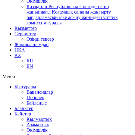
Әкімшілік
Қазақстан Республикасы Президентінің
жанындағы Қоғамдық сананы жаңғырту
бағдарламасын іске асыру жөніндегі ұлттық
комиссия туралы
Қызметтер
Сервистер
Өзіңді тексер
Жарияланымдар
НҚА
KZ
RU
EN
Меню
Біз туралы
Вакансиялар
Пікірлер
Байланыс
Бланктер
Кейстер
Қылмыстық
Азаматтық
Әкімшілік