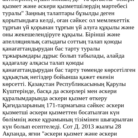
қызмет және әскери қызметшілердің мәртебесі
туралы" Заңның талаптары бұзылды деген
қорытындыға келді, оған сәйкес ол мемлекеттік
тұрғын үй қорынан тұрғын үй алуға құқылы және
оны жекешелендіруге құқылы. Бірінші және
апелляциялық сатыдағы соттың талап қоюды
қанағаттандырудан бас тарту туралы
тұжырымдары дұрыс болып табылады, алайда
қадағалау алқасы талап қоюды
қанағаттандырудан бас тарту төменде көрсетілген
құқықтық негіздер бойынша қажет екенін
көрсетті. Қазақстан Республикасының Қарулы
Күштерінде, басқа да әскерлері мен әскери
құралымдарында әскери қызмет өткеру
Қағидаларының 171-тармағына сәйкес әскери
қызметші әскери қызметтен босатылған күн
бөлімнің жеке құрамының тізімінен шығарылған
күн болып есептеледі. Сот Д. 2013 жылғы 28
Ақпанда, яғни "әскери қызмет және әскери