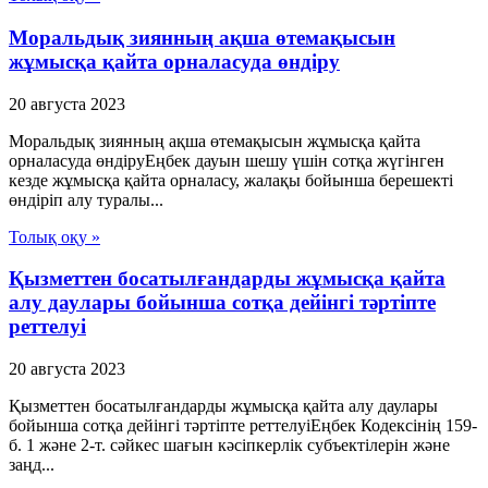
Моральдық зиянның ақша өтемақысын
жұмысқа қайта орналасуда өндіру
20 августа 2023
Моральдық зиянның ақша өтемақысын жұмысқа қайта
орналасуда өндіруЕңбек дауын шешу үшін сотқа жүгінген
кезде жұмысқа қайта орналасу, жалақы бойынша берешекті
өндіріп алу туралы...
Толық оқу »
Қызметтен босатылғандарды жұмысқа қайта
алу даулары бойынша сотқа дейінгі тәртіпте
реттелуі
20 августа 2023
Қызметтен босатылғандарды жұмысқа қайта алу даулары
бойынша сотқа дейінгі тәртіпте реттелуіЕңбек Кодексінің 159-
б. 1 және 2-т. сәйкес шағын кәсіпкерлік субъектілерін және
заңд...