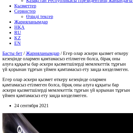
Қазақстан Республикасы Президентінің жанындағы 
Қызметтер
Сервистер
Өзіңді тексер
Жарияланымдар
НҚА
RU
KZ
EN
Басты бет
/
Жарияланымдар
/
Егер олар әскери қызмет өткеру
кезеңінде олармен қамтамасыз етілмеген болса, бірақ оны
алуға құқығы бар әскери қызметшілерді мемлекеттік тұрғын
үй қорынан тұрғын үймен қамтамасыз ету заңда көзделмеген.
Егер олар әскери қызмет өткеру кезеңінде олармен
қамтамасыз етілмеген болса, бірақ оны алуға құқығы бар
әскери қызметшілерді мемлекеттік тұрғын үй қорынан тұрғын
үймен қамтамасыз ету заңда көзделмеген.
24 сентября 2021