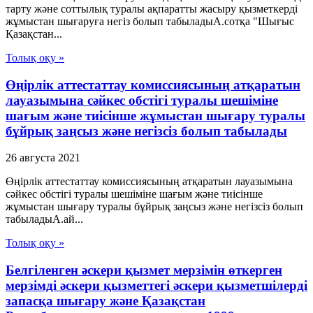
тарту және соттылық туралы ақпаратты жасыру қызметкерді
жұмыстан шығаруға негіз болып табыладыА.сотқа "Шығыс
Қазақстан...
Толық оқу »
Өңірлік аттестаттау комиссиясының атқаратын
лауазымына сәйкес обстігі туралы шешіміне
шағым және тиісінше жұмыстан шығару туралы
бұйрық заңсыз және негізсіз болып табылады
26 августа 2021
Өңірлік аттестаттау комиссиясының атқаратын лауазымына
сәйкес обстігі туралы шешіміне шағым және тиісінше
жұмыстан шығару туралы бұйрық заңсыз және негізсіз болып
табыладыА.ай...
Толық оқу »
Белгіленген әскери қызмет мерзімін өткерген
мерзімді әскери қызметтегі әскери қызметшілерді
запасқа шығару және Қазақстан