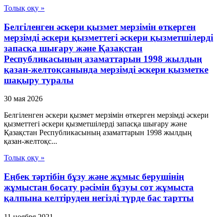
Толық оқу »
Белгiленген әскери қызмет мерзiмiн өткерген
мерзiмдi әскери қызметтегi әскери қызметшiлердi
запасқа шығару және Қазақстан
Республикасының азаматтарын 1998 жылдың
қазан-желтоқсанында мерзiмдi әскери қызметке
шақыру туралы
30 мая 2026
Белгiленген әскери қызмет мерзiмiн өткерген мерзiмдi әскери
қызметтегi әскери қызметшiлердi запасқа шығару және
Қазақстан Республикасының азаматтарын 1998 жылдың
қазан-желтоқс...
Толық оқу »
Еңбек тәртібін бұзу және жұмыс берушінің
жұмыстан босату рәсімін бұзуы сот жұмыста
қалпына келтіруден негізді түрде бас тартты
11 ноября 2021