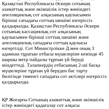
Қазақстан Республикасы Әскери сотының
азаматтық және әкімшілік істер жөніндегі
апелляциялық сот алқасының қаулысымен
бірінші сатыдағы соттың шешімі өзгеріссіз
қалдырылды. Қазақстан Республикасы Әскери
сотының кассациялық сот алқасының
қаулысымен бірінші соттың шешімі және
апелляциялық сатыдағы соттың қаулысы
өзгертілді. Сот Министрлікке Д.мен оның 3
адамнан тұратын отбасы мүшелеріне кемінде 45
шаршы метр пайдалы тұрғын үй беруді
міндеттеді. Талапкердің отбасының 2-ші басқа
мүшелеріне тұрғын үй беруден бас тарту
бөлігінде төменгі сатыдағы сот актілері өзгеріссіз
қалдырылды.
ҚР Жоғарғы Сотының азаматтық және әкімшілік
істер жөніндегі қадағалау сот алқасы