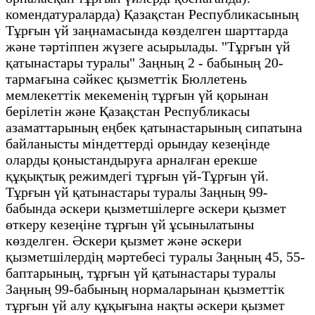
комендатураларда) Қазақстан Республикасының
Тұрғын үй заңнамасында көзделген шарттарда
және тәртіппен жүзеге асырылады. "Тұрғын үй
қатынастары туралы" Заңның 2 - бабының 20-
тармағына сәйкес қызметтік Бюллетень
мемлекеттік мекеменің тұрғын үй қорынан
берілетін және Қазақстан Республикасы
азаматтарының еңбек қатынастарының сипатына
байланысты міндеттерді орындау кезеңінде
оларды қоныстандыруға арналған ерекше
құқықтық режимдегі тұрғын үй-Тұрғын үй.
Тұрғын үй қатынастары туралы Заңның 99-
бабында әскери қызметшілерге әскери қызмет
өткеру кезеңіне тұрғын үй ұсынылатыны
көзделген. Әскери қызмет және әскери
қызметшілердің мәртебесі туралы Заңның 45, 55-
баптарының, тұрғын үй қатынастары туралы
Заңның 99-бабының нормаларынан қызметтік
тұрғын үй алу құқығына нақты әскери қызмет