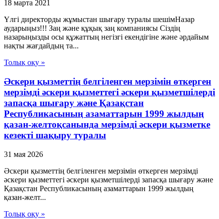
18 марта 2021
Үлгі директорды жұмыстан шығару туралы шешімНазар
аударыңыз!!! Заң және құқық заң компаниясы Сіздің
назарыңызды осы құжаттың негізгі екендігіне және әрдайым
нақты жағдайдың та...
Толық оқу »
Әскери қызметтің белгіленген мерзімін өткерген
мерзімді әскери қызметтегі әскери қызметшілерді
запасқа шығару және Қазақстан
Республикасының азаматтарын 1999 жылдың
қазан-желтоқсанында мерзімді әскери қызметке
кезекті шақыру туралы
31 мая 2026
Әскери қызметтің белгіленген мерзімін өткерген мерзімді
әскери қызметтегі әскери қызметшілерді запасқа шығару және
Қазақстан Республикасының азаматтарын 1999 жылдың
қазан-желт...
Толық оқу »