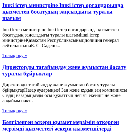
Ішкі істер министріне Ішкі істер органдарында
қызметтен босатудың заңсыздығы туралы
шағым
Ішкі істер министріне Ішкі істер органдарында қызметтен
босатудың заңсыздығы туралы шағымІшкі істер
министрінеҚазақстан Республикасыныңполиция генерал-
лейтенантынаЕ. С. Сәдено...
Толық оқу »
Директорды тағайындау және жұмыстан босату
туралы бұйрықтар
Директорды тағайындау және жұмыстан босату туралы
бұйрықтарНазар аударыңыз! Заң және құқық заң компаниясы
Сіздің назарыңызды осы құжаттың негізгі екендігіне және
әрдайым нақты...
Толық оқу »
Белгiленген әскери қызмет мерзiмiн өткерген
мерзiмдi қызметтегi әскери қызметшiлердi