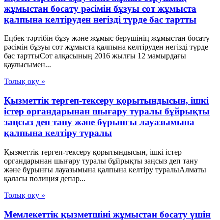
жұмыстан босату рәсімін бұзуы сот жұмыста
қалпына келтіруден негізді түрде бас тартты
Еңбек тәртібін бұзу және жұмыс берушінің жұмыстан босату
рәсімін бұзуы сот жұмыста қалпына келтіруден негізді түрде
бас тарттыСот алқасының 2016 жылғы 12 мамырдағы
қаулысымен...
Толық оқу »
Қызметтік тергеп-тексеру қорытындысын, ішкі
істер органдарынан шығару туралы бұйрықты
заңсыз деп тану және бұрынғы лауазымына
қалпына келтіру туралы
Қызметтік тергеп-тексеру қорытындысын, ішкі істер
органдарынан шығару туралы бұйрықты заңсыз деп тану
және бұрынғы лауазымына қалпына келтіру туралыАлматы
қаласы полиция депар...
Толық оқу »
Мемлекеттік қызметшіні жұмыстан босату үшін