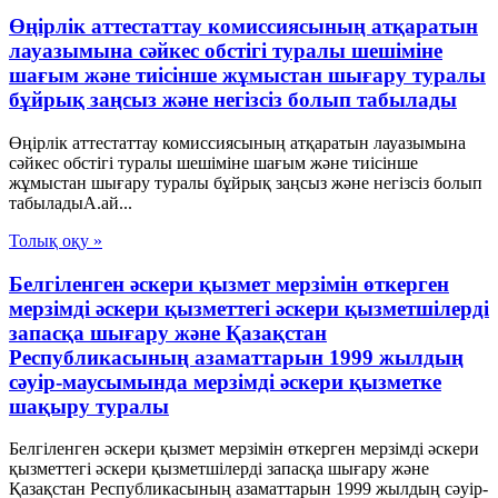
Өңірлік аттестаттау комиссиясының атқаратын
лауазымына сәйкес обстігі туралы шешіміне
шағым және тиісінше жұмыстан шығару туралы
бұйрық заңсыз және негізсіз болып табылады
Өңірлік аттестаттау комиссиясының атқаратын лауазымына
сәйкес обстігі туралы шешіміне шағым және тиісінше
жұмыстан шығару туралы бұйрық заңсыз және негізсіз болып
табыладыА.ай...
Толық оқу »
Белгіленген әскери қызмет мерзімін өткерген
мерзімді әскери қызметтегі әскери қызметшілерді
запасқа шығару және Қазақстан
Республикасының азаматтарын 1999 жылдың
сәуір-маусымында мерзімді әскери қызметке
шақыру туралы
Белгіленген әскери қызмет мерзімін өткерген мерзімді әскери
қызметтегі әскери қызметшілерді запасқа шығару және
Қазақстан Республикасының азаматтарын 1999 жылдың сәуір-