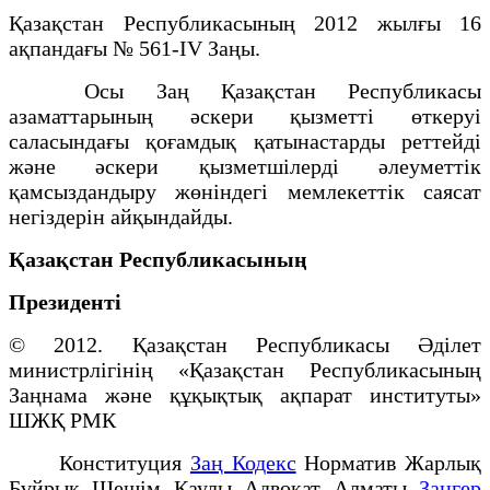
Қазақстан Республикасының 2012 жылғы 16
ақпандағы № 561-IV Заңы.
Осы Заң Қазақстан Республикасы
азаматтарының әскери қызметті өткеруі
саласындағы қоғамдық қатынастарды реттейді
және әскери қызметшілерді әлеуметтік
қамсыздандыру жөніндегі мемлекеттік саясат
негіздерін айқындайды.
Қазақстан Республикасының
Президенті
© 2012. Қазақстан Республикасы Әділет
министрлігінің «Қазақстан Республикасының
Заңнама және құқықтық ақпарат институты»
ШЖҚ РМК
Конституция
Заң Кодекс
Норматив Жарлық
Бұйрық Шешім Қаулы Адвокат Алматы
Заңгер