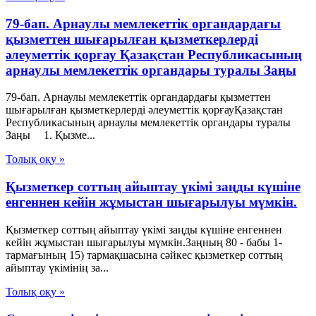
79-бап. Арнаулы мемлекеттік органдардағы
қызметтен шығарылған қызметкерлерді
әлеуметтік қорғау Қазақстан Республикасының
арнаулы мемлекеттік органдары туралы Заңы
79-бап. Арнаулы мемлекеттік органдардағы қызметтен
шығарылған қызметкерлерді әлеуметтік қорғауҚазақстан
Республикасының арнаулы мемлекеттік органдары туралы
Заңы 1. Қызме...
Толық оқу »
Қызметкер соттың айыптау үкімі заңды күшіне
енгеннен кейін жұмыстан шығарылуы мүмкін.
Қызметкер соттың айыптау үкімі заңды күшіне енгеннен
кейін жұмыстан шығарылуы мүмкін.Заңның 80 - бабы 1-
тармағының 15) тармақшасына сәйкес қызметкер соттың
айыптау үкімінің за...
Толық оқу »