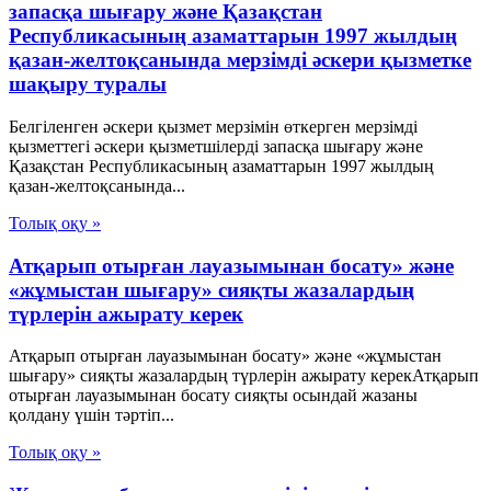
запасқа шығару және Қазақстан
Республикасының азаматтарын 1997 жылдың
қазан-желтоқсанында мерзiмдi әскери қызметке
шақыру туралы
Белгiленген әскери қызмет мерзiмiн өткерген мерзiмдi
қызметтегi әскери қызметшiлердi запасқа шығару және
Қазақстан Республикасының азаматтарын 1997 жылдың
қазан-желтоқсанында...
Толық оқу »
Атқарып отырған лауазымынан босату» және
«жұмыстан шығару» сияқты жазалардың
түрлерін ажырату керек
Атқарып отырған лауазымынан босату» және «жұмыстан
шығару» сияқты жазалардың түрлерін ажырату керекАтқарып
отырған лауазымынан босату сияқты осындай жазаны
қолдану үшін тәртіп...
Толық оқу »