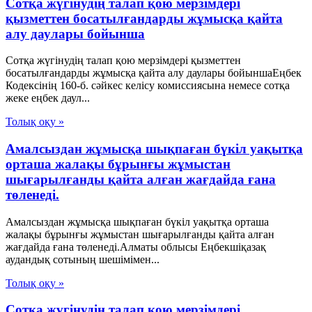
Сотқа жүгінудің талап қою мерзімдері
қызметтен босатылғандарды жұмысқа қайта
алу даулары бойынша
Сотқа жүгінудің талап қою мерзімдері қызметтен
босатылғандарды жұмысқа қайта алу даулары бойыншаЕңбек
Кодексінің 160-б. сәйкес келісу комиссиясына немесе сотқа
жеке еңбек даул...
Толық оқу »
Амалсыздан жұмысқа шықпаған бүкіл уақытқа
орташа жалақы бұрынғы жұмыстан
шығарылғанды қайта алған жағдайда ғана
төленеді.
Амалсыздан жұмысқа шықпаған бүкіл уақытқа орташа
жалақы бұрынғы жұмыстан шығарылғанды қайта алған
жағдайда ғана төленеді.Алматы облысы Еңбекшіқазақ
аудандық сотының шешімімен...
Толық оқу »
Сотқа жүгінудің талап қою мерзімдері,