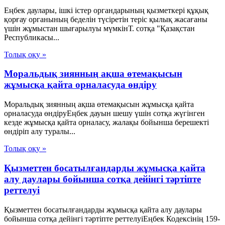
Еңбек даулары, ішкі істер органдарының қызметкері құқық
қорғау органының беделін түсіретін теріс қылық жасағаны
үшін жұмыстан шығарылуы мүмкінТ. сотқа "Қазақстан
Республикасы...
Толық оқу »
Моральдық зиянның ақша өтемақысын
жұмысқа қайта орналасуда өндіру
Моральдық зиянның ақша өтемақысын жұмысқа қайта
орналасуда өндіруЕңбек дауын шешу үшін сотқа жүгінген
кезде жұмысқа қайта орналасу, жалақы бойынша берешекті
өндіріп алу туралы...
Толық оқу »
Қызметтен босатылғандарды жұмысқа қайта
алу даулары бойынша сотқа дейінгі тәртіпте
реттелуі
Қызметтен босатылғандарды жұмысқа қайта алу даулары
бойынша сотқа дейінгі тәртіпте реттелуіЕңбек Кодексінің 159-