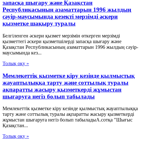
запасқа шығару және Қазақстан
Республикасының азаматтарын 1996 жылдың
сәуiр-маусымында кезектi мерзiмдi әскери
қызметке шақыру туралы
Белгiленген әскери қызмет мерзiмiн өткерген мерзiмдi
қызметтегi әскери қызметшiлердi запасқа шығару және
Қазақстан Республикасының азаматтарын 1996 жылдың сәуiр-
маусымында кез...
Толық оқу »
Мемлекеттік қызметке кіру кезінде қылмыстық
жауаптылыққа тарту және соттылық туралы
ақпаратты жасыру қызметкерді жұмыстан
шығаруға негіз болып табылады
Мемлекеттік қызметке кіру кезінде қылмыстық жауаптылыққа
тарту және соттылық туралы ақпаратты жасыру қызметкерді
жұмыстан шығаруға негіз болып табыладыА.сотқа "Шығыс
Қазақстан...
Толық оқу »