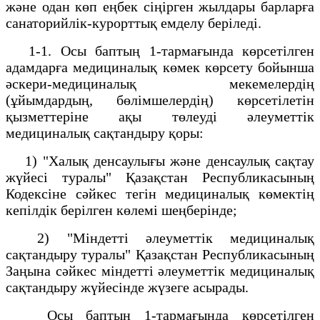
және одан көп еңбек сіңірген жылдары барларға
санаторийлік-курорттық емделу беріледі.
1-1. Осы баптың 1-тармағында көрсетілген
адамдарға медициналық көмек көрсету бойынша
әскери-медициналық мекемелердің
(ұйымдардың, бөлімшелердің) көрсетілетін
қызметтеріне ақы төлеуді әлеуметтік
медициналық сақтандыру қоры:
1) "Халық денсаулығы және денсаулық сақтау
жүйесі туралы" Қазақстан Республикасының
Кодексіне сәйкес тегін медициналық көмектің
кепілдік берілген көлемі шеңберінде;
2) "Міндетті әлеуметтік медициналық
сақтандыру туралы" Қазақстан Республикасының
Заңына сәйкес міндетті әлеуметтік медициналық
сақтандыру жүйесінде жүзеге асырады.
Осы баптың 1-тармағында көрсетілген