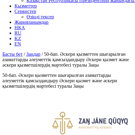
Қазақстан Республикасы Президентінің жанындағы 
Қызметтер
Сервистер
Өзіңді тексер
Жарияланымдар
НҚА
RU
KZ
EN
Басты бет
/
Заңдар
/
50-бап. Әскери қызметтен шығарылған
азаматтарды әлеуметтік қамсыздандыру Әскери қызмет және
әскери қызметшілердің мәртебесі туралы Заңы
50-бап. Әскери қызметтен шығарылған азаматтарды
әлеуметтік қамсыздандыру Әскери қызмет және әскери
қызметшілердің мәртебесі туралы Заңы