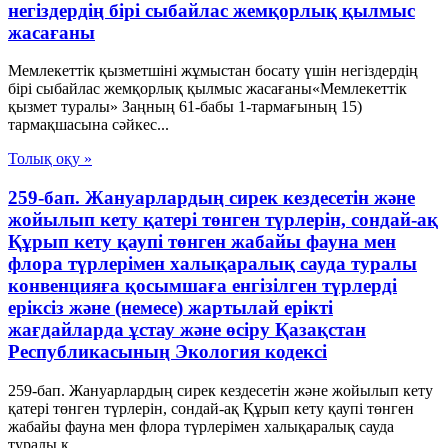
негіздердің бірі сыбайлас жемқорлық қылмыс
жасағаны
Мемлекеттік қызметшіні жұмыстан босату үшін негіздердің
бірі сыбайлас жемқорлық қылмыс жасағаны«Мемлекеттік
қызмет туралы» Заңның 61-бабы 1-тармағының 15)
тармақшасына сәйкес...
Толық оқу »
259-бап. Жануарлардың сирек кездесетін және
жойылып кету қатері төнген түрлерін, сондай-ақ
Құрып кету қаупі төнген жабайы фауна мен
флора түрлерімен халықаралық сауда туралы
конвенцияға қосымшаға енгізілген түрлерді
еріксіз және (немесе) жартылай ерікті
жағдайларда ұстау және өсіру Қазақстан
Республикасының Экология кодексі
259-бап. Жануарлардың сирек кездесетін және жойылып кету
қатері төнген түрлерін, сондай-ақ Құрып кету қаупі төнген
жабайы фауна мен флора түрлерімен халықаралық сауда
туралы к...