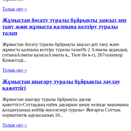
Толық оқу »
Жұмыстан босату туралы бұйрықты заңсыз деп
тану және жұмыста қалпына келтіру туралы
талап
Жұмыстан босату туралы бұйрықты заңсыз деп тану және
жұмыста қалпына келтіру туралы талап№ 2 Алмалы аудандық
сотынаАлматы қаласыАлматы қ., Төле би к-сі, 267талапкер:
Қожағелді...
Толық оқу »
Жұмыстан шығару туралы бұйрықты даулау
қажеттігі
Жұмыстан шығару туралы бұйрықты даулау
қажеттігі«Соттардың еңбек дауларын шешу кезінде заңнаманы
қолдануының кейбір мәселелері туралы» Жоғарғы Соттың
нормативтік қаулысының 10...
Толық оқу »