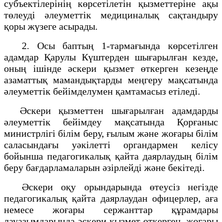
субъектілерінің көрсетілетін қызметтеріне ақы
төлеуді әлеуметтік медициналық сақтандыру
қоры жүзеге асырады.
2. Осы баптың 1-тармағында көрсетілген
адамдар Қарулы Күштерден шығарылған кезде,
оның ішінде әскери қызмет өткерген кезеңде
азаматтық мамандықтарды меңгеру мақсатында
әлеуметтік бейімделумен қамтамасыз етіледі.
Әскери қызметтен шығарылған адамдарды
әлеуметтік бейімдеу мақсатында Қорғаныс
министрлігі білім беру, ғылым және жоғары білім
саласындағы уәкілетті органдармен келісу
бойынша педагогикалық қайта даярлаудың білім
беру бағдарламаларын әзірлейді және бекітеді.
Әскери оқу орындарында өтеусіз негізде
педагогикалық қайта даярлаудан офицерлер, аға
немесе жоғары сержанттар құрамдары
лауазымдарында әскери қызмет өткерген, жоғары