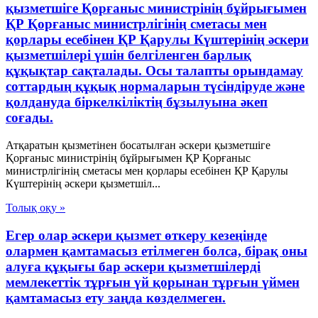
қызметшіге Қорғаныс министрінің бұйрығымен
ҚР Қорғаныс министрлігінің сметасы мен
қорлары есебінен ҚР Қарулы Күштерінің әскери
қызметшілері үшін белгіленген барлық
құқықтар сақталады. Осы талапты орындамау
соттардың құқық нормаларын түсіндіруде және
қолдануда біркелкіліктің бұзылуына әкеп
соғады.
Атқаратын қызметінен босатылған әскери қызметшіге
Қорғаныс министрінің бұйрығымен ҚР Қорғаныс
министрлігінің сметасы мен қорлары есебінен ҚР Қарулы
Күштерінің әскери қызметшіл...
Толық оқу »
Егер олар әскери қызмет өткеру кезеңінде
олармен қамтамасыз етілмеген болса, бірақ оны
алуға құқығы бар әскери қызметшілерді
мемлекеттік тұрғын үй қорынан тұрғын үймен
қамтамасыз ету заңда көзделмеген.