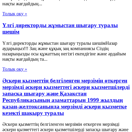
нақты жағдайдың...
Толық оқу »
Үлгі директорды жұмыстан шығару туралы
шешім
Үлгі директорды жұмыстан шығару туралы шешімНазар
аударыңыз!!! Заң және құқық заң компаниясы Сіздің
назарыңызды осы құжаттың негізгі екендігіне және әрдайым
нақты жағдайдың та...
Толық оқу »
Әскери қызметтің белгіленген мерзімін өткерген
мерзімді әскери қызметтегі әскери қызметшілерді
запасқа шығару және Қазақстан
Республикасының азаматтарын 1999 жылдың
қазан-желтоқсанында мерзімді әскери қызметке
кезекті шақыру туралы
Әскери қызметтің белгіленген мерзімін өткерген мерзімді
әскери қызметтегі әскери қызметшілерді запасқа шығару және