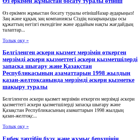
Өз еркімен жұмыстан босату туралы өтініш
Өз еркімен жұмыстан босату туралы өтінішНазар аударыңыз!
Заң және құқық заң компаниясы Сіздің назарыңызды осы
құжаттың негізгі екендігіне және әрдайым нақты жағдайдың
талаптар...
Толық оқу »
Белгiленген әскери қызмет мерзiмiн өткерген
мерзiмдi әскери қызметтегi әскери қызметшiлердi
запасқа шығару және Қазақстан
Республикасының азаматтарын 1998 жылдың
қазан-желтоқсанында мерзiмдi әскери қызметке
шақыру туралы
Белгiленген әскери қызмет мерзiмiн өткерген мерзiмдi әскери
қызметтегi әскери қызметшiлердi запасқа шығару және
Қазақстан Республикасының азаматтарын 1998 жылдың
қазан-желтоқс...
Толық оқу »
Еңбек тәртібін бұзу және жұмыс берушінің