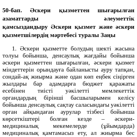
50-бап. Әскери қызметтен шығарылған
азаматтарды әлеуметтік
қамсыздандыру
Әскери қызмет және әскери
қызметшілердің мәртебесі туралы Заңы
1. Әскери қызметте болудың шекті жасына
толуы бойынша, денсаулық жағдайы бойынша
әскери қызметтен шығарылған, әскери қызмет
міндеттерін орындауға байланысты ауру тапқан,
сондай-ақ жиырма және одан көп еңбек сіңірген
жылдары бар адамдарға
бюджет қаражаты
есебінен
тиісті уәкілетті мемлекеттік
органдардың бірінші басшыларымен келісу
бойынша денсаулық сақтау саласындағы уәкілетті
орган айқындаған аурулар тізбесі бойынша
көрсеткіштері болған кезде – әскери-
медициналық мекемелерде (ұйымдарда)
медициналық қамтамасыз ету, ал жиырма бес