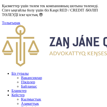
Қызметтер үшін төлем тек компанияның шотына төленеді.
Сізге ыңғайлы болу үшін біз Kaspi RED / CREDIT /БӨЛІП
ТӨЛЕУДІ іске қостық 😎
Толығырақ
Біз туралы
Вакансиялар
Пікірлер
Байланыс
Бланктер
Кейстер
Қылмыстық
Азаматтық