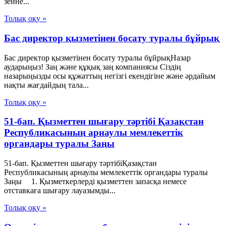
зейне...
Толық оқу »
Бас директор қызметінен босату туралы бұйрық
Бас директор қызметінен босату туралы бұйрықНазар
аударыңыз! Заң және құқық заң компаниясы Сіздің
назарыңызды осы құжаттың негізгі екендігіне және әрдайым
нақты жағдайдың тала...
Толық оқу »
51-бап. Қызметтен шығару тәртібі Қазақстан
Республикасының арнаулы мемлекеттік
органдары туралы Заңы
51-бап. Қызметтен шығару тәртібіҚазақстан
Республикасының арнаулы мемлекеттік органдары туралы
Заңы 1. Қызметкерлерді қызметтен запасқа немесе
отставкаға шығару лауазымды...
Толық оқу »