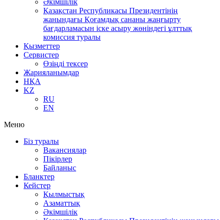
Әкімшілік
Қазақстан Республикасы Президентінің
жанындағы Қоғамдық сананы жаңғырту
бағдарламасын іске асыру жөніндегі ұлттық
комиссия туралы
Қызметтер
Сервистер
Өзіңді тексер
Жарияланымдар
НҚА
KZ
RU
EN
Меню
Біз туралы
Вакансиялар
Пікірлер
Байланыс
Бланктер
Кейстер
Қылмыстық
Азаматтық
Әкімшілік