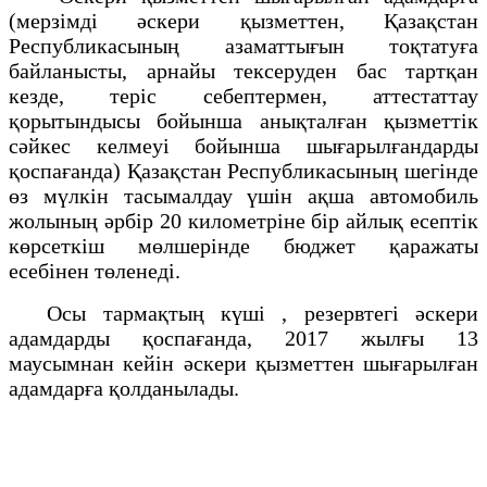
(мерзімді әскери қызметтен, Қазақстан
Республикасының азаматтығын тоқтатуға
байланысты, арнайы тексеруден бас тартқан
кезде, теріс себептермен, аттестаттау
қорытындысы бойынша анықталған қызметтік
сəйкес келмеуі бойынша шығарылғандарды
қоспағанда) Қазақстан Республикасының шегінде
өз мүлкін тасымалдау үшін ақша автомобиль
жолының әрбір 20 километріне бір айлық есептік
көрсеткіш мөлшерінде
бюджет қаражаты
есебінен
төленеді.
Осы тармақтың күші
, резервтегі әскери
адамдарды қоспағанда,
2017 жылғы 13
маусымнан кейін әскери қызметтен шығарылған
адамдарға қолданылады.