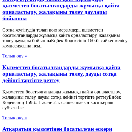
қызметтен босатылғандарды жұмысқа қайта
орналастыру, жалақыны төлеу даулары
бойынша
Сотқа жүгінудің талап қою мерзімдері, қызметтен
босатылғандарды жұмысқа қайта орналастыру, жалақыны
төлеу даулары бойыншаЕңбек Кодексінің 160-б. сәйкес келісу
комиссиясына нем...
Толық оқу »
Қызметтен босатылғандарды жұмысқа қайта
орналастыру, жалақыны төлеу, дауды сотқа
дейінгі тәртіпте реттеу
Қызметтен босатылғандарды жұмысқа қайта орналастыру,
жалақыны төлеу, дауды сотқа дейінгі тәртіпте реттеуЕңбек
Кодексінің 159-б. 1 және 2-т. сәйкес шағын кәсіпкерлік
субъектіле...
Толық оқу »
Атқаратын қызметінен босатылған әскери