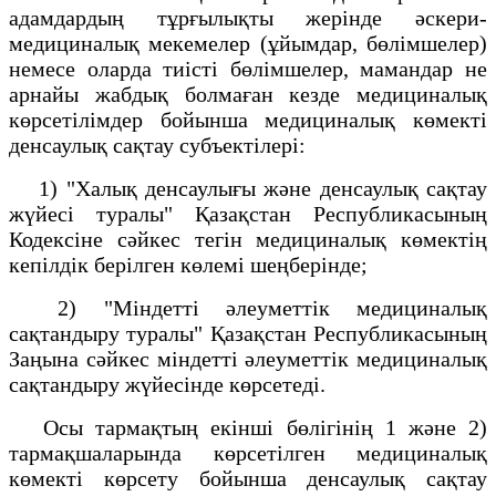
адамдардың тұрғылықты жерінде әскери-
медициналық мекемелер (ұйымдар, бөлімшелер)
немесе оларда тиісті бөлімшелер, мамандар не
арнайы жабдық болмаған кезде медициналық
көрсетілімдер бойынша медициналық көмекті
денсаулық сақтау субъектілері:
1) "Халық денсаулығы және денсаулық сақтау
жүйесі туралы" Қазақстан Республикасының
Кодексіне сәйкес тегін медициналық көмектің
кепілдік берілген көлемі шеңберінде;
2) "Міндетті әлеуметтік медициналық
сақтандыру туралы" Қазақстан Республикасының
Заңына сәйкес міндетті әлеуметтік медициналық
сақтандыру жүйесінде көрсетеді.
Осы тармақтың екінші бөлігінің 1 және 2)
тармақшаларында көрсетілген медициналық
көмекті көрсету бойынша денсаулық сақтау