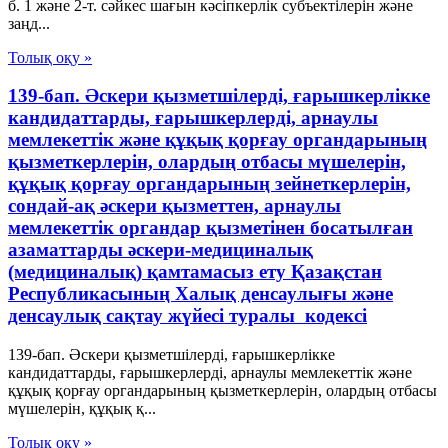
б. 1 және 2-т. сәйкес шағын кәсіпкерлік субъектілерін және
заңд...
Толық оқу »
139-бап. Әскери қызметшілерді, ғарышкерлікке
кандидаттарды, ғарышкерлерді, арнаулы
мемлекеттік және құқық қорғау органдарының
қызметкерлерін, олардың отбасы мүшелерін,
құқық қорғау органдарының зейнеткерлерін,
сондай-ақ әскери қызметтен, арнаулы
мемлекеттік органдар қызметінен босатылған
азаматтарды әскери-медициналық
(медициналық) қамтамасыз ету Қазақстан
Республикасының Халық денсаулығы және
денсаулық сақтау жүйесі туралы кодексі
139-бап. Әскери қызметшілерді, ғарышкерлікке
кандидаттарды, ғарышкерлерді, арнаулы мемлекеттік және
құқық қорғау органдарының қызметкерлерін, олардың отбасы
мүшелерін, құқық қ...
Толық оқу »