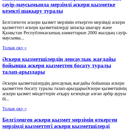
сәуір-маусымында мерзімді әскери қызметке
кезекті шақыру туралы
Белгіленген әскери қызмет мерзімін өткерген мерзімді әскери
қызметтегі әскери қызметшілерді запасқа шығару және
Қазақстан Республикасының азаматтарын 2000 жылдың сәуір-
маусымы...
Толық оқу »
Әскери қызметшілердің денсаулық жағдайы
бойынша әскери қызметтен босату туралы
талап-арыздары
Әскери қызметшілердің денсаулық жағдайы бойынша әскери
қызметтен босату туралы талап-арыздарыӘскери қызметшінің
әскери қызмет міндеттерін атқару кезеңінде алған әрбір ауруы
бі...
Толық оқу »
Белгiленген әскери қызмет мерзiмiн өткерген
мерзiмдi қызметтегi әскери қызметшiлердi