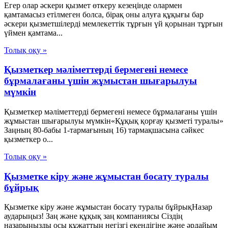
Егер олар әскери қызмет өткеру кезеңінде олармен
қамтамасыз етілмеген болса, бірақ оны алуға құқығы бар
әскери қызметшілерді мемлекеттік тұрғын үй қорынан тұрғын
үймен қамтама...
Толық оқу »
Қызметкер мәліметтерді бермегені немесе
бұрмалағаны үшiн жұмыстан шығарылуы
мүмкін
Қызметкер мәліметтерді бермегені немесе бұрмалағаны үшiн
жұмыстан шығарылуы мүмкін«Құқық қорғау қызметі туралы»
Заңның 80-бабы 1-тармағының 16) тармақшасына сәйкес
қызметкер о...
Толық оқу »
Қызметке кіру және жұмыстан босату туралы
бұйрық
Қызметке кіру және жұмыстан босату туралы бұйрықНазар
аударыңыз! Заң және құқық заң компаниясы Сіздің
назарыңызды осы құжаттың негізгі екендігіне және әрдайым