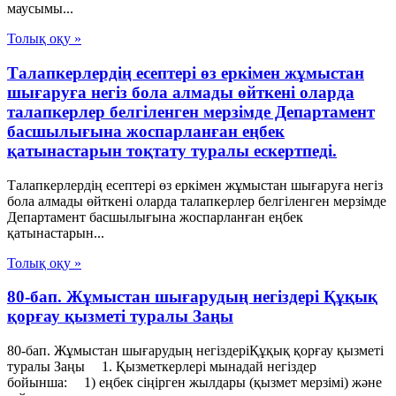
маусымы...
Толық оқу »
Талапкерлердің есептері өз еркімен жұмыстан
шығаруға негіз бола алмады өйткені оларда
талапкерлер белгіленген мерзімде Департамент
басшылығына жоспарланған еңбек
қатынастарын тоқтату туралы ескертпеді.
Талапкерлердің есептері өз еркімен жұмыстан шығаруға негіз
бола алмады өйткені оларда талапкерлер белгіленген мерзімде
Департамент басшылығына жоспарланған еңбек
қатынастарын...
Толық оқу »
80-бап. Жұмыстан шығарудың негіздері Құқық
қорғау қызметі туралы Заңы
80-бап. Жұмыстан шығарудың негіздеріҚұқық қорғау қызметі
туралы Заңы 1. Қызметкерлері мынадай негіздер
бойынша: 1) еңбек сіңірген жылдары (қызмет мерзімі) және