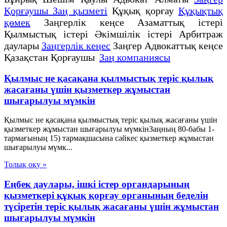
Қорғаушы Заң қызметі
Құқық қорғау
Құқықтық
қөмек
Заңгерлік кеңсе Азаматтық істері
Қылмыстық істері Әкімшілік істері Арбитраж
даулары
Заңгерлік кеңес
Заңгер Адвокаттық кеңсе
Қазақстан Қорғаушы
Заң компаниясы
Қылмыс не қасақана қылмыстық теріс қылық
жасағаны үшін қызметкер жұмыстан
шығарылуы мүмкін
Қылмыс не қасақана қылмыстық теріс қылық жасағаны үшін
қызметкер жұмыстан шығарылуы мүмкінЗаңның 80-бабы 1-
тармағының 15) тармақшасына сәйкес қызметкер жұмыстан
шығарылуы мүмк...
Толық оқу »
Еңбек даулары, ішкі істер органдарының
қызметкері құқық қорғау органының беделін
түсіретін теріс қылық жасағаны үшін жұмыстан
шығарылуы мүмкін