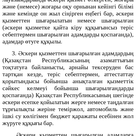
және (немесе) жоғары оқу орнынан кейінгі білімі
және кемінде он жыл сіңірген еңбегі бар, әскери
қызметтен шығарылатын немесе шығарылған
(әскери қызметке қайта кіру құқығынсыз теріс
себептермен шығарылған адамдарды қоспағанда),
адамдар өтуге құқылы.
3. Әскери қызметтен шығарылған адамдардың
(Қазақстан Республикасының азаматтығын
тоқтатуға байланысты, арнайы тексеруден бас
тартқан кезде, теріс себептермен, аттестаттау
қорытындысы бойынша анықталған қызметтік
сəйкес келмеуі бойынша шығарылғандарды
қоспағанда) Қазақстан Республикасының шегінде
әскери есепке қойылатын жерге немесе таңдалған
тұрғылықты жеріне теміржол, автомобиль және
ішкі су көлігімен
бюджет қаражаты есебінен
жол
жүруге құқығы бар.
Әскери қызметтен шығарылған адамдарға