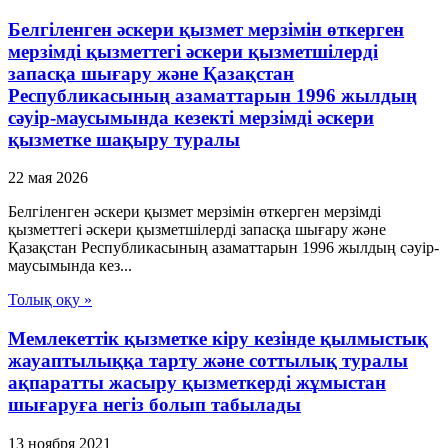
Белгiленген әскери қызмет мерзiмiн өткерген
мерзiмдi қызметтегi әскери қызметшiлердi
запасқа шығару және Қазақстан
Республикасының азаматтарын 1996 жылдың
сәуiр-маусымында кезектi мерзiмдi әскери
қызметке шақыру туралы
22 мая 2026
Белгiленген әскери қызмет мерзiмiн өткерген мерзiмдi
қызметтегi әскери қызметшiлердi запасқа шығару және
Қазақстан Республикасының азаматтарын 1996 жылдың сәуiр-
маусымында кез...
Толық оқу »
Мемлекеттік қызметке кіру кезінде қылмыстық
жауаптылыққа тарту және соттылық туралы
ақпаратты жасыру қызметкерді жұмыстан
шығаруға негіз болып табылады
13 ноября 2021