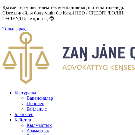
Қызметтер үшін төлем тек компанияның шотына төленеді.
Сізге ыңғайлы болу үшін біз Kaspi RED / CREDIT /БӨЛІП
ТӨЛЕУДІ іске қостық 😎
Толығырақ
Біз туралы
Вакансиялар
Пікірлер
Байланыс
Бланктер
Кейстер
Қылмыстық
Азаматтық