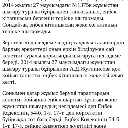
2014 жылғы 27 маусымдағы №1375к жұмыстан
шығару туралы бұйрықпен танысқанын, еңбек
кітапшасын бергенін теріске шығармады.
Сондай-ақ еңбек кітапшасын жеке өзі алғанын
теріске шығармады.
Зерттелген дәлелдемелердің талдауы талапкердің
барлық әрекеттері оның еркін білдірумен сай
келетіні туралы қорытынды шығаруға негіздеме
береді. 2014 жылғы 27 маусымдағы жұмыстан
шығару туралы бұйрықпен А.Д.Жугинисова қол
қойып танысты, еңбек кітапшасын жеке өзі алып
кетті.
Сонымен қатар жұмыс беруші тараптардың
келісімі бойынша еңбек шартын бұзатын және
жұмыстан шығарудың негіздемесі деп Еңбек
Кодексінің 54-б. 1-т. 17-т. деп көрсететін
бұйрыққа сот баға берді. Еңбек Кодексінің 54-б.
1-т. 17-т. сәйкес қызметкер жүктілігі және