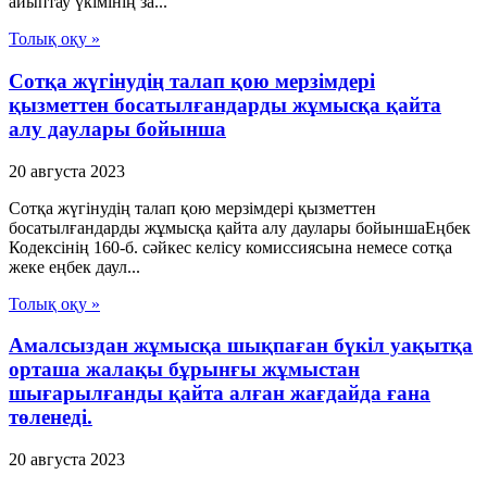
айыптау үкімінің за...
Толық оқу »
Сотқа жүгінудің талап қою мерзімдері
қызметтен босатылғандарды жұмысқа қайта
алу даулары бойынша
20 августа 2023
Сотқа жүгінудің талап қою мерзімдері қызметтен
босатылғандарды жұмысқа қайта алу даулары бойыншаЕңбек
Кодексінің 160-б. сәйкес келісу комиссиясына немесе сотқа
жеке еңбек даул...
Толық оқу »
Амалсыздан жұмысқа шықпаған бүкіл уақытқа
орташа жалақы бұрынғы жұмыстан
шығарылғанды қайта алған жағдайда ғана
төленеді.
20 августа 2023