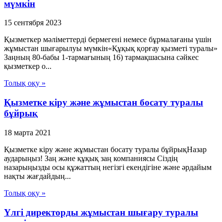
мүмкін
15 сентября 2023
Қызметкер мәліметтерді бермегені немесе бұрмалағаны үшiн
жұмыстан шығарылуы мүмкін«Құқық қорғау қызметі туралы»
Заңның 80-бабы 1-тармағының 16) тармақшасына сәйкес
қызметкер о...
Толық оқу »
Қызметке кіру және жұмыстан босату туралы
бұйрық
18 марта 2021
Қызметке кіру және жұмыстан босату туралы бұйрықНазар
аударыңыз! Заң және құқық заң компаниясы Сіздің
назарыңызды осы құжаттың негізгі екендігіне және әрдайым
нақты жағдайдың...
Толық оқу »
Үлгі директорды жұмыстан шығару туралы