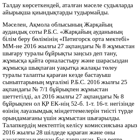
Талдау көрсеткендей, аталған мәселе судьяларда
айырықша қиындықтарды тудырмайды.
Мәселен, Ақмола облысының Жарқайың
аудандық соты Р.Б.С. «Жарқайың ауданының
білім беру бөлімінің «Пәтигорск орта мектебі»
ММ-не 2016 жылғы 27 ақпандағы № 8 жұмыстан
шығару туралы бұйрықты заңсыз деп тану,
жұмысқа қайта орналастыру және шарасыздан
жұмысқа шықпаған уақытқа жалақы төлеу
туралы талапты қараған кезде бастауыш
сыныптарының мұғалімі Р.Б.С. 2016 жылғы 25
ақпандағы № 7/1 бұйрықпен жұмыстан
шеттетілді, ал 2016 жылғы 27 ақпандағы № 8
бұйрықпен ол ҚР ЕК-нің 52-б. 1-т. 16-т. негізінде
өзінің лауазымдық міндеттемелерін тиісті түрде
орындамағаны үшін жұмыстан шығарылды.
Талапкердің мектептің келісу комиссиясына арыз
2016 жылғы 28 шілдеде қараған және оны
қанағаттандырудан бас тартылған. Бұл ретте