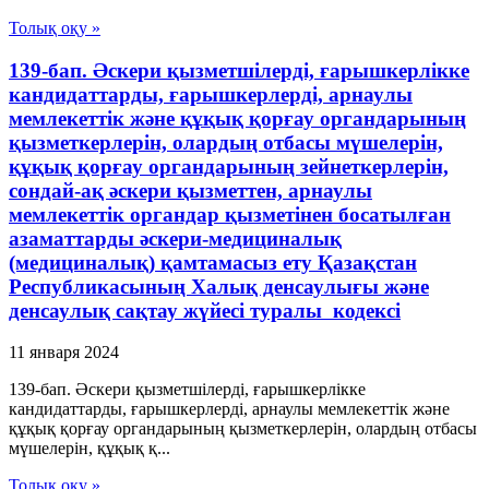
Толық оқу »
139-бап. Әскери қызметшілерді, ғарышкерлікке
кандидаттарды, ғарышкерлерді, арнаулы
мемлекеттік және құқық қорғау органдарының
қызметкерлерін, олардың отбасы мүшелерін,
құқық қорғау органдарының зейнеткерлерін,
сондай-ақ әскери қызметтен, арнаулы
мемлекеттік органдар қызметінен босатылған
азаматтарды әскери-медициналық
(медициналық) қамтамасыз ету Қазақстан
Республикасының Халық денсаулығы және
денсаулық сақтау жүйесі туралы кодексі
11 января 2024
139-бап. Әскери қызметшілерді, ғарышкерлікке
кандидаттарды, ғарышкерлерді, арнаулы мемлекеттік және
құқық қорғау органдарының қызметкерлерін, олардың отбасы
мүшелерін, құқық қ...
Толық оқу »