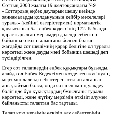
Соттың 2003 жылғы 19 желтоқсандағы №9
«Соттардың еңбек дауларын шешу кезінде
заңнамаларды қолдануының кейбір мәселелері
туралы» (кейінгі өзгерістермен) нормативтік
қаулысының 5-т. еңбек кодексінің 172- бабында
қарастырылған мерзімдер дәлелді себептер
бойынша өткізіп алынғаны белгілі болған
жағдайда сот шешімнің қарар бөлігіне ол туралы
көрсетеді және дауды мәні бойынша шешеді деп
түсіндірілген.
Егер сот талапкердің еңбек құқықтары бұзылды,
алайда ол Еңбек Кодексімен көзделген жүгінудің
мерзімін дәлелді себептерсіз өткізіп алғанын
анықтайтын болса, онда сот шешімнің уәждеу
бөлігінде бұл құқықтардың бұзылғаны туралы
көрсетеді, және жүгіну мерзімін өткізіп алумен
байланысты талаптан бас тартады.
Талап қою мерзімін өткізіп алу себептерінің