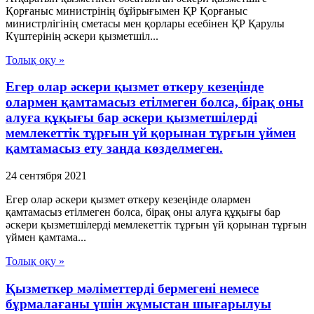
Қорғаныс министрінің бұйрығымен ҚР Қорғаныс
министрлігінің сметасы мен қорлары есебінен ҚР Қарулы
Күштерінің әскери қызметшіл...
Толық оқу »
Егер олар әскери қызмет өткеру кезеңінде
олармен қамтамасыз етілмеген болса, бірақ оны
алуға құқығы бар әскери қызметшілерді
мемлекеттік тұрғын үй қорынан тұрғын үймен
қамтамасыз ету заңда көзделмеген.
24 сентября 2021
Егер олар әскери қызмет өткеру кезеңінде олармен
қамтамасыз етілмеген болса, бірақ оны алуға құқығы бар
әскери қызметшілерді мемлекеттік тұрғын үй қорынан тұрғын
үймен қамтама...
Толық оқу »
Қызметкер мәліметтерді бермегені немесе
бұрмалағаны үшiн жұмыстан шығарылуы