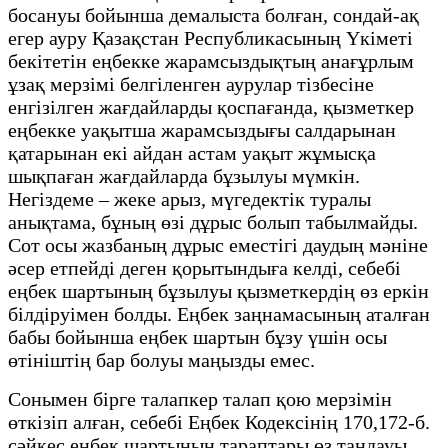
босануы бойынша демалыста болған, сондай-ақ
егер ауру Қазақстан Республикасының Үкіметі
бекітетін еңбекке жарамсыздықтың анағұрлым
ұзақ мерзімі белгіленген аурулар тізбесіне
енгізілген жағдайларды қоспағанда, қызметкер
еңбекке уақытша жарамсыздығы салдарынан
қатарынан екі айдан астам уақыт жұмысқа
шықпаған жағдайларда бұзылуы мүмкін.
Негіздеме – жеке арыз, мүгедектік туралы
анықтама, бұның өзі дұрыс болып табылмайды.
Сот осы жазбаның дұрыс еместігі даудың мәніне
әсер етпейді деген қорытындыға келді, себебі
еңбек шартының бұзылуы қызметкердің өз еркін
білдіруімен болды. Еңбек заңнамасының аталған
бабы бойынша еңбек шартын бұзу үшін осы
өтініштің бар болуы маңызды емес.
Сонымен бірге талапкер талап қою мерзімін
өткізіп алған, себебі Еңбек Кодексінің 170,172-б.
сәйкес еңбек шартының тараптары өз таңдауы