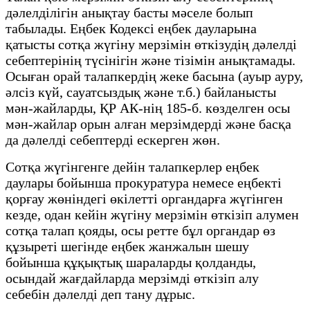
дәлелділігін анықтау басты мәселе болып
табылады. Еңбек Кодексі еңбек дауларына
қатысты сотқа жүгіну мерзімін өткізудің дәлелді
себептерінің түсінігін және тізімін анықтамады.
Осыған орай талапкердің жеке басына (ауыр ауру,
әлсіз күй, сауатсыздық және т.б.) байланысты
мән-жайларды, ҚР АК-нің 185-б. көзделген осы
мән-жайлар орын алған мерзімдерді және басқа
да дәлелді себептерді ескерген жөн.
Сотқа жүгінгенге дейін талапкерлер еңбек
даулары бойынша прокуратура немесе еңбекті
қорғау жөніндегі өкілетті органдарға жүгінген
кезде, одан кейін жүгіну мерзімін өткізіп алумен
сотқа талап қояды, осы ретте бұл органдар өз
құзыреті шегінде еңбек жанжалын шешу
бойынша құқықтық шараларды қолданды,
осындай жағдайларда мерзімді өткізіп алу
себебін дәлелді деп тану дұрыс.