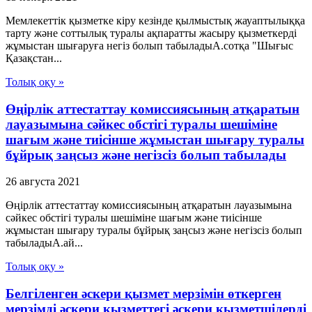
Мемлекеттік қызметке кіру кезінде қылмыстық жауаптылыққа
тарту және соттылық туралы ақпаратты жасыру қызметкерді
жұмыстан шығаруға негіз болып табыладыА.сотқа "Шығыс
Қазақстан...
Толық оқу »
Өңірлік аттестаттау комиссиясының атқаратын
лауазымына сәйкес обстігі туралы шешіміне
шағым және тиісінше жұмыстан шығару туралы
бұйрық заңсыз және негізсіз болып табылады
26 августа 2021
Өңірлік аттестаттау комиссиясының атқаратын лауазымына
сәйкес обстігі туралы шешіміне шағым және тиісінше
жұмыстан шығару туралы бұйрық заңсыз және негізсіз болып
табыладыА.ай...
Толық оқу »
Белгіленген әскери қызмет мерзімін өткерген
мерзімді әскери қызметтегі әскери қызметшілерді