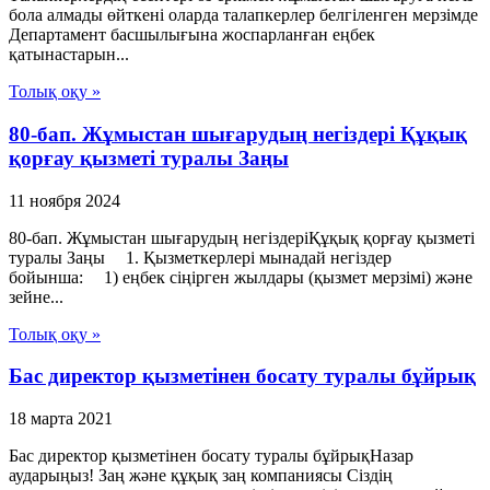
бола алмады өйткені оларда талапкерлер белгіленген мерзімде
Департамент басшылығына жоспарланған еңбек
қатынастарын...
Толық оқу »
80-бап. Жұмыстан шығарудың негіздері Құқық
қорғау қызметі туралы Заңы
11 ноября 2024
80-бап. Жұмыстан шығарудың негіздеріҚұқық қорғау қызметі
туралы Заңы 1. Қызметкерлері мынадай негіздер
бойынша: 1) еңбек сіңірген жылдары (қызмет мерзімі) және
зейне...
Толық оқу »
Бас директор қызметінен босату туралы бұйрық
18 марта 2021
Бас директор қызметінен босату туралы бұйрықНазар
аударыңыз! Заң және құқық заң компаниясы Сіздің