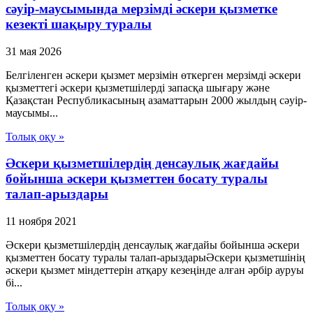
сәуір-маусымында мерзімді әскери қызметке
кезекті шақыру туралы
31 мая 2026
Белгіленген әскери қызмет мерзімін өткерген мерзімді әскери
қызметтегі әскери қызметшілерді запасқа шығару және
Қазақстан Республикасының азаматтарын 2000 жылдың сәуір-
маусымы...
Толық оқу »
Әскери қызметшілердің денсаулық жағдайы
бойынша әскери қызметтен босату туралы
талап-арыздары
11 ноября 2021
Әскери қызметшілердің денсаулық жағдайы бойынша әскери
қызметтен босату туралы талап-арыздарыӘскери қызметшінің
әскери қызмет міндеттерін атқару кезеңінде алған әрбір ауруы
бі...
Толық оқу »