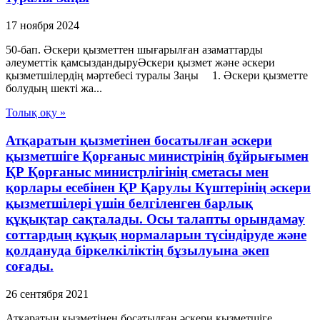
17 ноября 2024
50-бап. Әскери қызметтен шығарылған азаматтарды
әлеуметтік қамсыздандыруӘскери қызмет және әскери
қызметшілердің мәртебесі туралы Заңы 1. Әскери қызметте
болудың шекті жа...
Толық оқу »
Атқаратын қызметінен босатылған әскери
қызметшіге Қорғаныс министрінің бұйрығымен
ҚР Қорғаныс министрлігінің сметасы мен
қорлары есебінен ҚР Қарулы Күштерінің әскери
қызметшілері үшін белгіленген барлық
құқықтар сақталады. Осы талапты орындамау
соттардың құқық нормаларын түсіндіруде және
қолдануда біркелкіліктің бұзылуына әкеп
соғады.
26 сентября 2021
Атқаратын қызметінен босатылған әскери қызметшіге