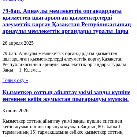
79-бап. Арнаулы мемлекеттік органдардағы
қызметтен шығарылған қызметкерлерді
әлеуметтік қорғау Қазақстан Республикасының
арнаулы мемлекеттік органдары туралы Заңы
26 апреля 2025
79-бап. Арнаулы мемлекеттік органдардағы қызметтен
шығарылған қызметкерлерді әлеуметтік қорғауҚазақстан
Республикасының арнаулы мемлекеттік органдары туралы
Заңы 1. Қызме...
Толық оқу »
Қызметкер соттың айыптау үкімі заңды күшіне
енгеннен кейін жұмыстан шығарылуы мүмкін.
3 июня 2026
Қызметкер соттың айыптау үкімі заңды күшіне енгеннен
кейін жұмыстан шығарылуы мүмкін.Заңның 80 - бабы 1-
тармағының 15) тармақшасына сәйкес қызметкер соттың