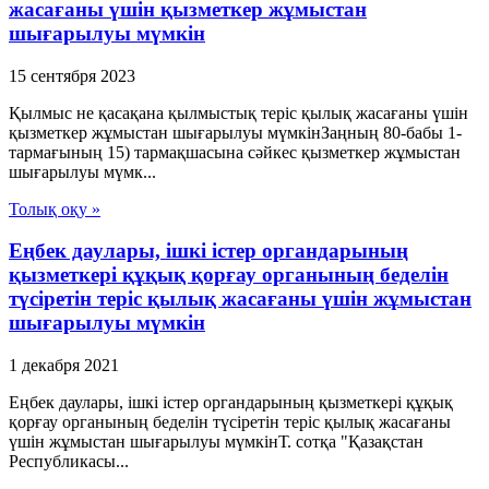
жасағаны үшін қызметкер жұмыстан
шығарылуы мүмкін
15 сентября 2023
Қылмыс не қасақана қылмыстық теріс қылық жасағаны үшін
қызметкер жұмыстан шығарылуы мүмкінЗаңның 80-бабы 1-
тармағының 15) тармақшасына сәйкес қызметкер жұмыстан
шығарылуы мүмк...
Толық оқу »
Еңбек даулары, ішкі істер органдарының
қызметкері құқық қорғау органының беделін
түсіретін теріс қылық жасағаны үшін жұмыстан
шығарылуы мүмкін
1 декабря 2021
Еңбек даулары, ішкі істер органдарының қызметкері құқық
қорғау органының беделін түсіретін теріс қылық жасағаны
үшін жұмыстан шығарылуы мүмкінТ. сотқа "Қазақстан
Республикасы...