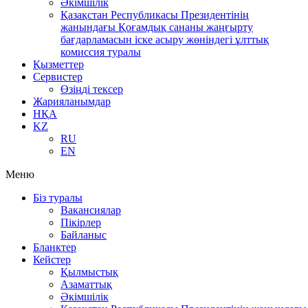
Әкімшілік
Қазақстан Республикасы Президентінің
жанындағы Қоғамдық сананы жаңғырту
бағдарламасын іске асыру жөніндегі ұлттық
комиссия туралы
Қызметтер
Сервистер
Өзіңді тексер
Жарияланымдар
НҚА
KZ
RU
EN
Меню
Біз туралы
Вакансиялар
Пікірлер
Байланыс
Бланктер
Кейстер
Қылмыстық
Азаматтық
Әкімшілік