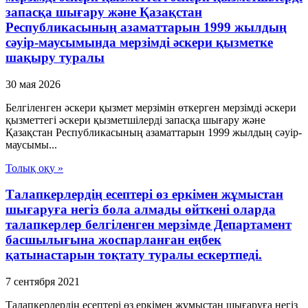
запасқа шығару және Қазақстан
Республикасының азаматтарын 1999 жылдың
сәуір-маусымында мерзімді әскери қызметке
шақыру туралы
30 мая 2026
Белгіленген әскери қызмет мерзімін өткерген мерзімді әскери
қызметтегі әскери қызметшілерді запасқа шығару және
Қазақстан Республикасының азаматтарын 1999 жылдың сәуір-
маусымы...
Толық оқу »
Талапкерлердің есептері өз еркімен жұмыстан
шығаруға негіз бола алмады өйткені оларда
талапкерлер белгіленген мерзімде Департамент
басшылығына жоспарланған еңбек
қатынастарын тоқтату туралы ескертпеді.
7 сентября 2021
Талапкерлердің есептері өз еркімен жұмыстан шығаруға негіз