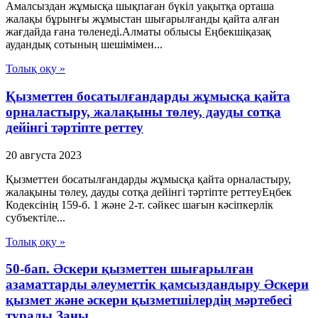
Амалсыздан жұмысқа шықпаған бүкіл уақытқа орташа
жалақы бұрынғы жұмыстан шығарылғанды қайта алған
жағдайда ғана төленеді.Алматы облысы Еңбекшіқазақ
аудандық сотының шешімімен...
Толық оқу »
Қызметтен босатылғандарды жұмысқа қайта
орналастыру, жалақыны төлеу, дауды сотқа
дейінгі тәртіпте реттеу
20 августа 2023
Қызметтен босатылғандарды жұмысқа қайта орналастыру,
жалақыны төлеу, дауды сотқа дейінгі тәртіпте реттеуЕңбек
Кодексінің 159-б. 1 және 2-т. сәйкес шағын кәсіпкерлік
субъектіле...
Толық оқу »
50-бап. Әскери қызметтен шығарылған
азаматтарды әлеуметтік қамсыздандыру Әскери
қызмет және әскери қызметшілердің мәртебесі
туралы Заңы