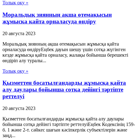
Толық оқу »
Моральдық зиянның ақша өтемақысын
жұмысқа қайта орналасуда өндіру
20 августа 2023
Моральдық зиянның ақша өтемақысын жұмысқа қайта
орналасуда өндіруЕңбек дауын шешу үшін сотқа жүгінген
кезде жұмысқа қайта орналасу, жалақы бойынша берешекті
өндіріп алу туралы...
Толық оқу »
Қызметтен босатылғандарды жұмысқа қайта
алу даулары бойынша сотқа дейінгі тәртіпте
реттелуі
20 августа 2023
Қызметтен босатылғандарды жұмысқа қайта алу даулары
бойынша сотқа дейінгі тәртіпте реттелуіЕңбек Кодексінің 159-
б. 1 және 2-т. сәйкес шағын кәсіпкерлік субъектілерін және
заңд...