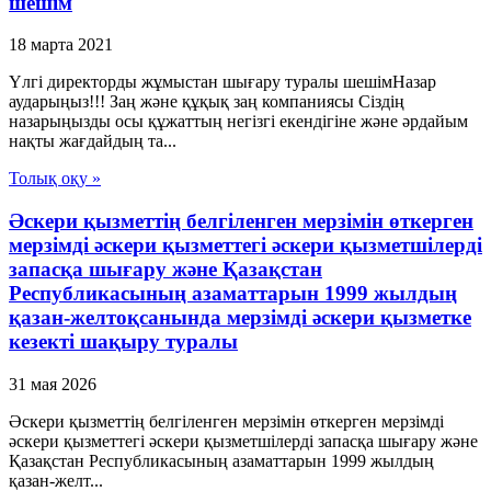
шешім
18 марта 2021
Үлгі директорды жұмыстан шығару туралы шешімНазар
аударыңыз!!! Заң және құқық заң компаниясы Сіздің
назарыңызды осы құжаттың негізгі екендігіне және әрдайым
нақты жағдайдың та...
Толық оқу »
Әскери қызметтің белгіленген мерзімін өткерген
мерзімді әскери қызметтегі әскери қызметшілерді
запасқа шығару және Қазақстан
Республикасының азаматтарын 1999 жылдың
қазан-желтоқсанында мерзімді әскери қызметке
кезекті шақыру туралы
31 мая 2026
Әскери қызметтің белгіленген мерзімін өткерген мерзімді
әскери қызметтегі әскери қызметшілерді запасқа шығару және
Қазақстан Республикасының азаматтарын 1999 жылдың
қазан-желт...