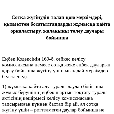
Сотқа жүгінудің талап қою мерзімдері,
қызметтен босатылғандарды жұмысқа қайта
орналастыру, жалақыны төлеу даулары
бойынша
Еңбек Кодексінің 160-б. сәйкес келісу
комиссиясына немесе сотқа жеке еңбек дауларын
қарау бойынша жүгіну үшін мынадай мерзімдер
белгіленеді:
1) жұмысқа қайта алу туралы даулар бойынша –
жұмыс берушінің еңбек шартын тоқтату туралы
актісінің көшірмесі келісу комиссиясына
тапсырылған күннен бастап бір ай, ал сотқа
жүгіну үшін – реттелмеген даулар бойынша не