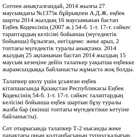
Сотпен анықталғандай, 2014 жылғы 27
маусымдағы №1375к бұйрықпен А.Д.Ж. еңбек
шарты 2014 жылдың 16 маусымынан бастап
Еңбек Кодексінің (2007 ж.) 54-б. 1-т. 17-т. сәйкес
тараптардың келісімі бойынша (мүгедектік
бойынша) бұзылған, негіздеме: жеке арыз, 2
топтағы мүгедектік туралы анықтама. 2014
жылдың 25 ақпанынан бастап 2014 жылдың 15
маусым кезеңіне дейін талапкер уақытша еңбекке
жарамсыздыққа байланысты жұмыста жоқ болды.
Талапкер шолу үшін ұсынған еңбек
кітапшасында Қазақстан Республикасы Еңбек
Кодексінің 54-б. 1-т. 17-т. сәйкес талаптардың
келісімі бойынша еңбек шартын бұзу туралы
жазба бар (екінші топтағы мүгедектікке кетуіне
байланысты).
Сот отырысында талапкер Т-2 нысанды жеке
парақтағы оның қолтаңбасының түпнұсқалығын,