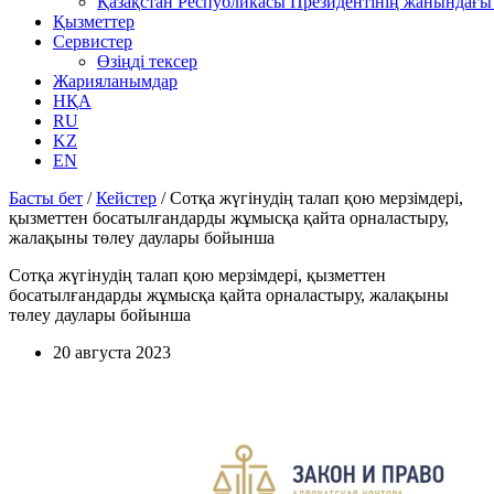
Қазақстан Республикасы Президентінің жанындағы 
Қызметтер
Сервистер
Өзіңді тексер
Жарияланымдар
НҚА
RU
KZ
EN
Басты бет
/
Кейстер
/
Сотқа жүгінудің талап қою мерзімдері,
қызметтен босатылғандарды жұмысқа қайта орналастыру,
жалақыны төлеу даулары бойынша
Сотқа жүгінудің талап қою мерзімдері, қызметтен
босатылғандарды жұмысқа қайта орналастыру, жалақыны
төлеу даулары бойынша
20 августа 2023