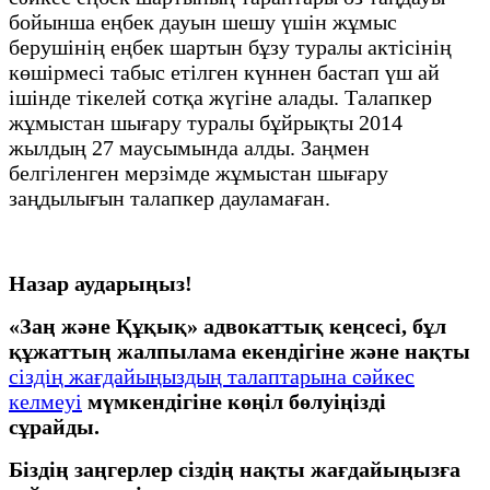
бойынша еңбек дауын шешу үшін жұмыс
берушінің еңбек шартын бұзу туралы актісінің
көшірмесі табыс етілген күннен бастап үш ай
ішінде тікелей сотқа жүгіне алады. Талапкер
жұмыстан шығару туралы бұйрықты 2014
жылдың 27 маусымында алды. Заңмен
белгіленген мерзімде жұмыстан шығару
заңдылығын талапкер дауламаған.
Назар аударыңыз!
«Заң және Құқық» адвокаттық кеңсесі, бұл
құжаттың жалпылама екендігіне және нақты
сіздің жағдайыңыздың талаптарына сәйкес
келмеуі
мүмкендігіне көңіл бөлуіңізді
сұрайды.
Біздің заңгерлер сіздің нақты жағдайыңызға