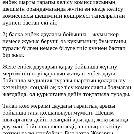
еңбек шарты тарапы келісу комиссиясының
шешімін орындамағанда жүгінген кезде келісу
комиссиясы шешімінің көшірмесі тапсырылған
күннен бастап екі ай;
2) басқа еңбек даулары бойынша – жұмыскер
немесе жұмыс беруші өз құқығының бұзылғаны
туралы білген немесе білуге тиіс күннен бастап
бір жыл.
Жеке еңбек дауларын қарау бойынша жүгіну
мерзімінің өтуі қаралып жатқан еңбек дауы
бойынша медиация туралы шарттың қолданылу
кезеңінде, сондай-ақ келісу комиссиясы болмаған
жағдайда, ол құрылғанға дейін тоқтатыла тұрады.
Талап қою мерзімі даудағы тараптың арызы
бойынша ғана қолданылуы мүмкін. Шешім
шығарғанға дейін осындай арыздың жоқтығында
дау мәні бойынша шешіледі, ал оның өткізілуі
сотпен талқыланбайды. Бұл ретте Жоғарғы