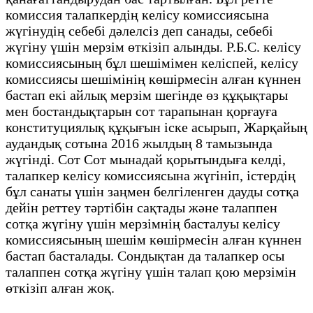
комиссия талапкердің келісу комиссиясына
жүгінудің себебі дәлелсіз деп санады, себебі
жүгіну үшін мерзім өткізіп алынды. Р.Б.С. келісу
комиссиясының бұл шешімімен келіспей, келісу
комиссиясы шешімінің көшірмесін алған күннен
бастап екі айлық мерзім шегінде өз құқықтары
мен бостандықтарын сот тарапынан қорғауға
конституциялық құқығын іске асырып, Жарқайың
аудандық сотына 2016 жылдың 8 тамызында
жүгінді. Сот Сот мынадай қорытындыға келді,
талапкер келісу комиссиясына жүгініп, істердің
бұл санаты үшін заңмен белгіленген дауды сотқа
дейін реттеу тәртібін сақтады және талаппен
сотқа жүгіну үшін мерзімнің басталуы келісу
комиссиясының шешім көшірмесін алған күннен
бастап басталады. Сондықтан да талапкер осы
талаппен сотқа жүгіну үшін талап қою мерзімін
өткізіп алған жоқ.