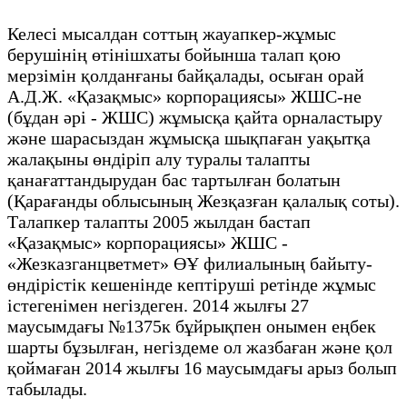
Келесі мысалдан соттың жауапкер-жұмыс
берушінің өтінішхаты бойынша талап қою
мерзімін қолданғаны байқалады, осыған орай
А.Д.Ж. «Қазақмыс» корпорациясы» ЖШС-не
(бұдан әрі - ЖШС) жұмысқа қайта орналастыру
және шарасыздан жұмысқа шықпаған уақытқа
жалақыны өндіріп алу туралы талапты
қанағаттандырудан бас тартылған болатын
(Қарағанды облысының Жезқазған қалалық соты).
Талапкер талапты 2005 жылдан бастап
«Қазақмыс» корпорациясы» ЖШС -
«Жезказганцветмет» ӨҰ филиалының байыту-
өндірістік кешенінде кептіруші ретінде жұмыс
істегенімен негіздеген. 2014 жылғы 27
маусымдағы №1375к бұйрықпен онымен еңбек
шарты бұзылған, негіздеме ол жазбаған және қол
қоймаған 2014 жылғы 16 маусымдағы арыз болып
табылады.