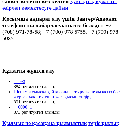
сәйкес келетін кез келген
құқықтық құжатты
әзірлеп көмектесуге дайын
.
Қосымша ақпарат алу үшін Заңгер/Адвокат
телефонына хабарласуыңызға болады:
+7
(708) 971-78-58; +7 (700) 978 5755, +7 (700) 978
5085.
Құжатты жүктеп алу
___~3
884
рет жүктеп алынды
Шешім жұмысқа қайта орналастыру және амалсыз бос
жүрген уақыты үшін жалақысын өндіру
891
рет жүктеп алынды
__6000~1
873
рет жүктеп алынды
Қылмыс не қасақана қылмыстық теріс қылық