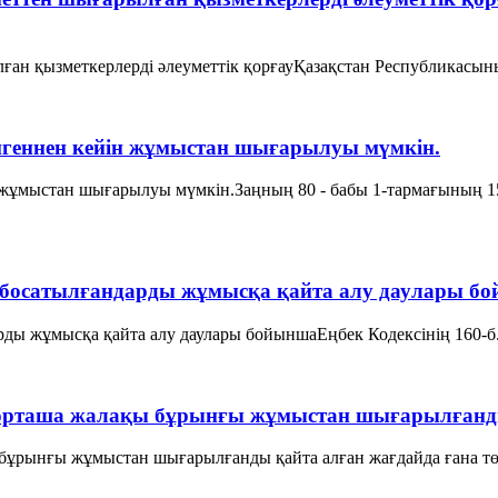
ған қызметкерлерді әлеуметтік қорғауҚазақстан Республикасын
енгеннен кейін жұмыстан шығарылуы мүмкін.
 жұмыстан шығарылуы мүмкін.Заңның 80 - бабы 1-тармағының 15
ен босатылғандарды жұмысқа қайта алу даулары б
ды жұмысқа қайта алу даулары бойыншаЕңбек Кодексінің 160-б. с
рташа жалақы бұрынғы жұмыстан шығарылғанды қ
бұрынғы жұмыстан шығарылғанды қайта алған жағдайда ғана т