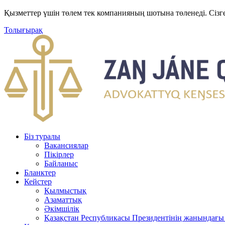
Қызметтер үшін төлем тек компанияның шотына төленеді. Сізг
Толығырақ
Біз туралы
Вакансиялар
Пікірлер
Байланыс
Бланктер
Кейстер
Қылмыстық
Азаматтық
Әкімшілік
Қазақстан Республикасы Президентінің жанындағы 