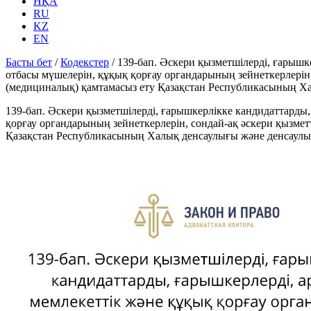
НҚА
RU
KZ
EN
Басты бет
/
Кодекстер
/
139-бап. Әскери қызметшілерді, ғарышк
отбасы мүшелерін, құқық қорғау органдарының зейнеткерлерін
(медициналық) қамтамасыз ету Қазақстан Республикасының Ха
139-бап. Әскери қызметшілерді, ғарышкерлікке кандидаттарды
қорғау органдарының зейнеткерлерін, сондай-ақ әскери қызме
Қазақстан Республикасының Халық денсаулығы және денсаулық