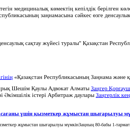
ін медициналық көмектің кепілдік берілген көле
публикасының заңнамасына сәйкес өзге денсаулық
денсаулық сақтау жүйесі туралы" Қазақстан Респу
гінің
«Қазақстан Республикасының Заңнама және
рық Шешім Қаулы Адвокат Алматы
Заңгер Қорғауш
рі Әкімшілік істері Арбитраж даулары
Заңгерлік кең
асағаны үшін қызметкер жұмыстан шығарылуы м
ызметкер жұмыстан шығарылуы мүмкінЗаңның 80-бабы 1-тармағ