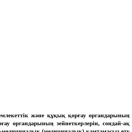
мемлекеттік және құқық қорғау органдарының
рғау органдарының
зейнеткерлерін, сондай-ақ
ри-медициналық (медициналық) қамтамасыз ету