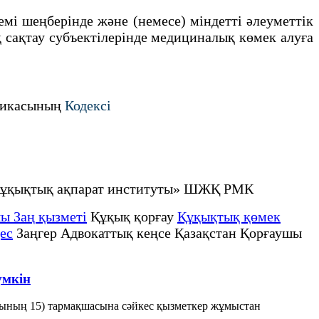
мі шеңберінде және (немесе) міндетті әлеуметтік
 сақтау субъектілерінде медициналық көмек алуға
бликасының
Кодексі
 құқықтық ақпарат институты» ШЖҚ РМК
ы Заң қызметі
Құқық қорғау
Құқықтық қөмек
ес
Заңгер Адвокаттық кеңсе Қазақстан Қорғаушы
үмкін
ының 15) тармақшасына сәйкес қызметкер жұмыстан