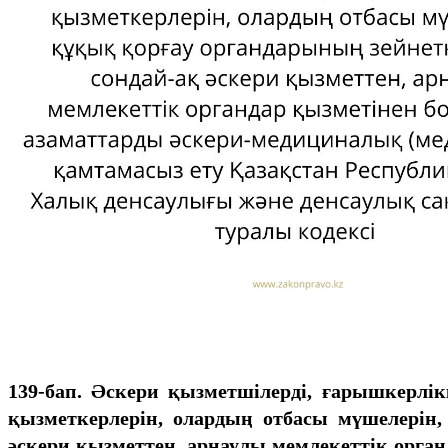
139-бап. Әскери қызметшілерді, ғарышкерлі
қызметкерлерін, олардың отбасы мүшелерін
әскери қызметтен, арнаулы мемлекеттік орга