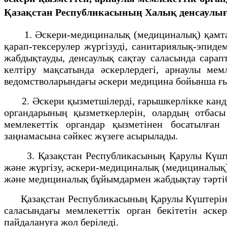
Қазақстан Республикасының Халық денсаулығы
1. Әскери-медициналық (медициналық) қамтама
қарап-тексерулер жүргізуді, санитариялық-эпид
жабдықтауды, денсаулық сақтау саласында сарапт
келтіру мақсатында әскерлердегі, арнаулы ме
ведомстволарындағы әскери медицина бойынша ғы
2. Әскери қызметшілерді, ғарышкерлікке канди
органдарының
қызметкерлерін, олардың отбасы 
мемлекеттік органдар қызметінен босатылған
заңнамасына сәйкес жүзеге асырылады.
3. Қазақстан Республикасының Қарулы Күштері
және жүргізу, әскери-медициналық (медициналық)
және медициналық бұйымдармен жабдықтау тәртібі 
Қазақстан Республикасының Қарулы Күштерінде м
саласындағы мемлекеттік орган бекітетін әске
пайдалануға жол беріледі.