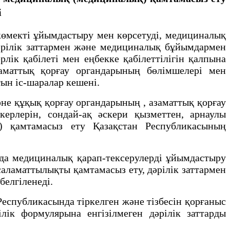
і
мекті ұйымдастыру мен көрсетуді, медициналық
дәрілік заттармен және медициналық бұйымдармен
лік қабілеті мен еңбекке қабілеттілігін қалпына
заматтық қорғау органдарының
бөлімшелері мен
ын іс-шаралар кешені.
әне құқық қорғау органдарының
, азаматтық қорғау
ерлерін, сондай-ақ әскери қызметтен, арнаулы
қ) қамтамасыз ету Қазақстан Республикасының
а медициналық қарап-тексерулерді ұйымдастыру
аламаттылықты қамтамасыз ету, дәрілік заттармен
белгіленеді.
спубликасында тіркелген және тізбесін қорғаныс
лік формулярына енгізілмеген дәрілік заттарды