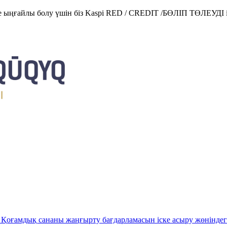
е ыңғайлы болу үшін біз Kaspi RED / CREDIT /БӨЛІП ТӨЛЕУДІ і
Қоғамдық сананы жаңғырту бағдарламасын іске асыру жөніндег