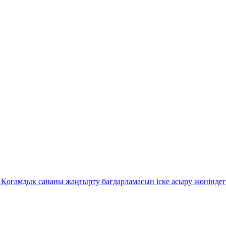
Қоғамдық сананы жаңғырту бағдарламасын іске асыру жөніндег