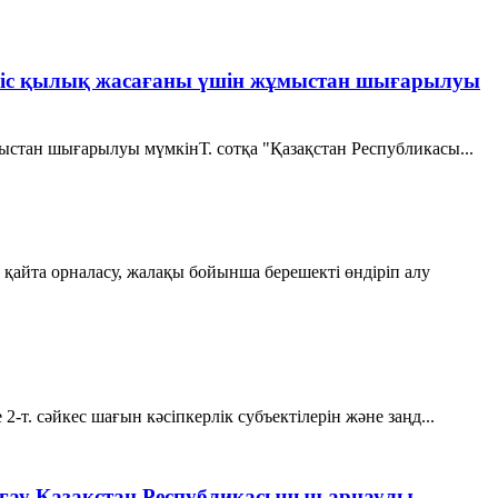
 теріс қылық жасағаны үшін жұмыстан шығарылуы
мыстан шығарылуы мүмкінТ. сотқа "Қазақстан Республикасы...
айта орналасу, жалақы бойынша берешекті өндіріп алу
-т. сәйкес шағын кәсіпкерлік субъектілерін және заңд...
рғау Қазақстан Республикасының арнаулы