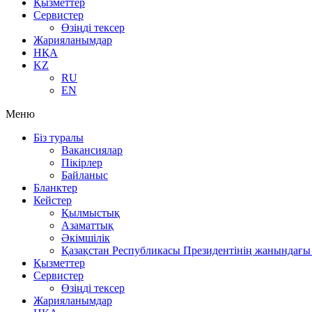
Қызметтер
Сервистер
Өзіңді тексер
Жарияланымдар
НҚА
KZ
RU
EN
Меню
Біз туралы
Вакансиялар
Пікірлер
Байланыс
Бланктер
Кейстер
Қылмыстық
Азаматтық
Әкімшілік
Қазақстан Республикасы Президентінің жанындағы 
Қызметтер
Сервистер
Өзіңді тексер
Жарияланымдар