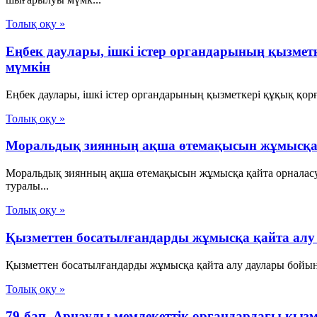
Толық оқу »
Еңбек даулары, ішкі істер органдарының қызмет
мүмкін
Еңбек даулары, ішкі істер органдарының қызметкері құқық қор
Толық оқу »
Моральдық зиянның ақша өтемақысын жұмысқа қ
Моральдық зиянның ақша өтемақысын жұмысқа қайта орналасуд
туралы...
Толық оқу »
Қызметтен босатылғандарды жұмысқа қайта алу д
Қызметтен босатылғандарды жұмысқа қайта алу даулары бойынша с
Толық оқу »
79-бап. Арнаулы мемлекеттік органдардағы қыз