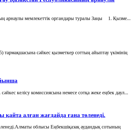
ың арнаулы мемлекеттік органдары туралы Заңы 1. Қызме...
) тармақшасына сәйкес қызметкер соттың айыптау үкімінің
ойынша
әйкес келісу комиссиясына немесе сотқа жеке еңбек даул...
айта алған жағдайда ғана төленеді.
өленеді.Алматы облысы Еңбекшіқазақ аудандық сотының