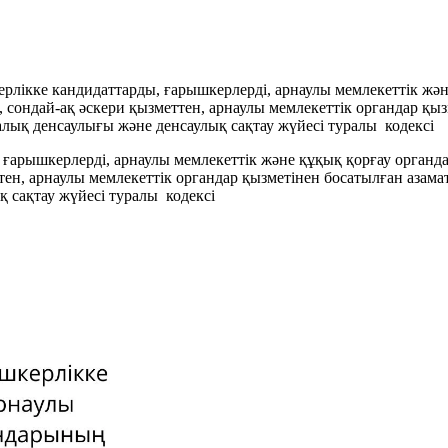
ерлікке кандидаттарды, ғарышкерлерді, арнаулы мемлекеттік жә
, сондай-ақ әскери қызметтен, арнаулы мемлекеттік органдар қ
лық денсаулығы және денсаулық сақтау жүйесі туралы кодексі
, ғарышкерлерді, арнаулы мемлекеттік және құқық қорғау орган
ттен, арнаулы мемлекеттік органдар қызметінен босатылған аза
 сақтау жүйесі туралы кодексі