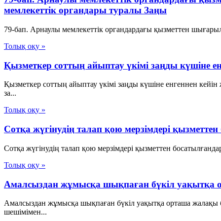
мемлекеттік органдары туралы Заңы
79-бап. Арнаулы мемлекеттік органдардағы қызметтен шығарыл
Толық оқу »
Қызметкер соттың айыптау үкімі заңды күшіне 
Қызметкер соттың айыптау үкімі заңды күшіне енгеннен кейін
за...
Толық оқу »
Сотқа жүгінудің талап қою мерзімдері қызметт
Сотқа жүгінудің талап қою мерзімдері қызметтен босатылғандар
Толық оқу »
Амалсыздан жұмысқа шықпаған бүкіл уақытқа о
Амалсыздан жұмысқа шықпаған бүкіл уақытқа орташа жалақы 
шешімімен...