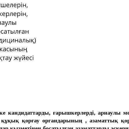
кке кандидаттарды, ғарышкерлерді, арнаулы 
, құқық қорғау органдарының
, азаматтық қо
ндар қызметінен босатылған азаматтарды әске