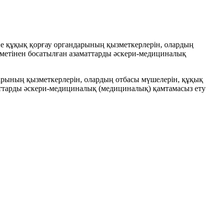
не құқық қорғау органдарының қызметкерлерін, олардың
ызметінен босатылған азаматтарды әскери-медициналық
дарының қызметкерлерін, олардың отбасы мүшелерін, құқық
маттарды әскери-медициналық (медициналық) қамтамасыз ету