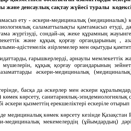
 және денсаулық сақтау жүйесі туралы кодекс
сыз ету - әскери-медициналық (медициналық) кө
емиологиялық саламаттылықты қамтамасыз етуді, 
ама жүргізуді, сондай-ақ жеке құрамның жауынгер
млекеттік және құқық қорғау органдарының
, а
лыми-әдістемелік әзірлемелер мен оқытуды қамтит
даттарды, ғарышкерлерді, арнаулы мемлекеттік ж
мүшелерін, құқық қорғау органдарының зейнетк
 азаматтарды әскери-медициналық (медициналы
нде, басқа да әскерлер мен әскери құралымдард
 көмек көрсету, санитариялық-эпидемиологиялық с
әскери қызметтің ерекшеліктері ескеріле отырып 
едициналық көмек көрсету кезінде Қазақстан Ре
ри-медициналық мекемелердің (ұйымдардың) дәрі