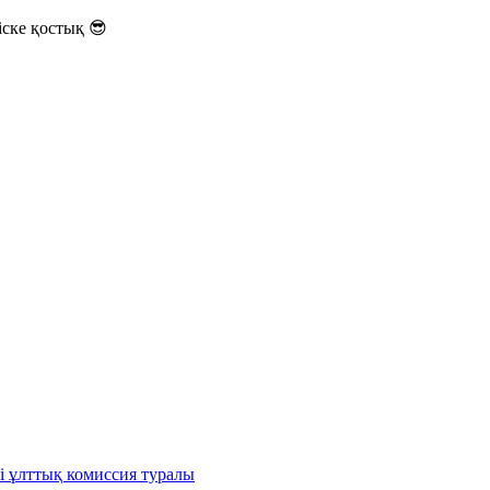
ске қостық 😎
і ұлттық комиссия туралы