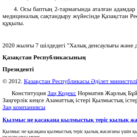
4. Осы баптың 2-тармағында аталған адамдар тег
медициналық сақтандыру жүйесінде Қазақстан Рес
құқылы.
2020 жылғы 7 шілдедегі "Халық денсаулығы және 
Қазақстан Республикасының
Президенті
© 2012.
Қазақстан Республикасы Әділет министрлі
Конституция
Заң Кодекс
Норматив Жарлық Бұй
Заңгерлік кеңсе Азаматтық істері Қылмыстық істе
Заң компаниясы
Қылмыс не қасақана қылмыстық теріс қылық ж
Қылмыс не қасақана қылмыстық теріс қылық жасағаны үшін қ
шығарылуы мүмк...