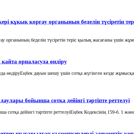
кері құқық қорғау органының беделін түсіретін
ғау органының беделін түсіретін теріс қылық жасағаны үшін жұ
айта орналасуда өндіру
а өндіруЕңбек дауын шешу үшін сотқа жүгінген кезде жұмысқа қ
аулары бойынша сотқа дейінгі тәртіпте реттелуі
отқа дейінгі тәртіпте реттелуіЕңбек Кодексінің 159-б. 1 және 2
меттен шығарылған қызметкерлерді әлеуметтік қо