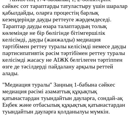
сәйкес сот тараптарды татуластыру үшін шаралар
қабылдайды, оларға процестің барлық
кезеңдерінде дауды реттеуге жәрдемдеседі.
Тараптар дауды өзара талаптардың толық
көлемінде не бір бөлігінде бітімгершілік
келісімді, дауды (жанжалды) медиация
тәртібімен реттеу туралы келісімді немесе дауды
партисипативтік рәсім тәртібімен реттеу туралы
келісімді жасасу не АІЖК белгілеген тәртіппен
өзге де тәсілдерді пайдалану арқылы реттей
алады.
"Медиация туралы" Заңның 1-бабына сәйкес
медиация рәсімі азаматтық құқықтық
қатынастардан туындайтын дауларға, сондай-ақ
Еңбек және отбасылық құқықтық қатынастардан
туындайтын дауларға қолданылуы мүмкін.