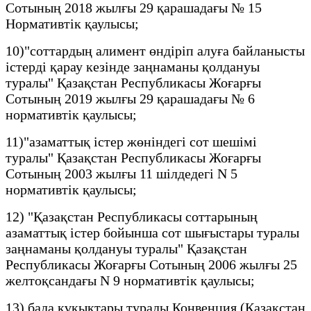
Сотының 2018 жылғы 29 қарашадағы № 15
Нормативтік қаулысы;
10)"соттардың алимент өндіріп алуға байланысты
істерді қарау кезінде заңнаманы қолдануы
туралы" Қазақстан Республикасы Жоғарғы
Сотының 2019 жылғы 29 қарашадағы № 6
нормативтік қаулысы;
11)"азаматтық істер жөніндегі сот шешімі
туралы" Қазақстан Республикасы Жоғарғы
Сотының 2003 жылғы 11 шілдедегі N 5
нормативтік қаулысы;
12) "Қазақстан Республикасы соттарының
азаматтық істер бойынша сот шығыстары туралы
заңнаманы қолдануы туралы" Қазақстан
Республикасы Жоғарғы Сотының 2006 жылғы 25
желтоқсандағы N 9 нормативтік қаулысы;
13) бала құқықтары туралы Конвенция (Қазақстан