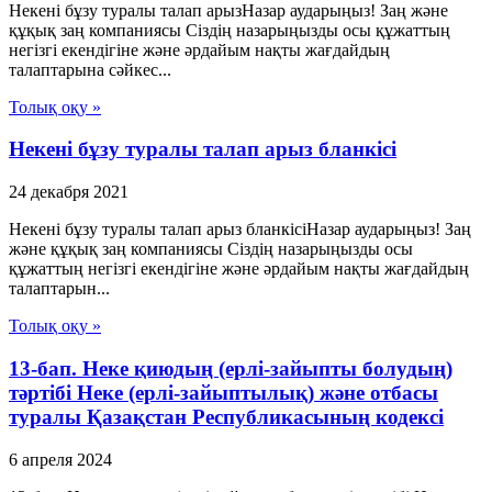
Некені бұзу туралы талап арызНазар аударыңыз! Заң және
құқық заң компаниясы Сіздің назарыңызды осы құжаттың
негізгі екендігіне және әрдайым нақты жағдайдың
талаптарына сәйкес...
Толық оқу »
Некені бұзу туралы талап арыз бланкісі
24 декабря 2021
Некені бұзу туралы талап арыз бланкісіНазар аударыңыз! Заң
және құқық заң компаниясы Сіздің назарыңызды осы
құжаттың негізгі екендігіне және әрдайым нақты жағдайдың
талаптарын...
Толық оқу »
13-бап. Неке қиюдың (ерлі-зайыпты болудың)
тәртібі Неке (ерлі-зайыптылық) және отбасы
туралы Қазақстан Республикасының кодексі
6 апреля 2024