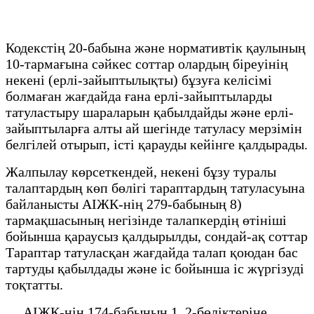
Кодекстің 20-бабына және нормативтік қаулының
10-тармағына сәйкес соттар олардың біреуінің
некені (ерлі-зайыптылықты) бұзуға келісімі
болмаған жағдайда ғана ерлі-зайыптыларды
татуластыру шараларын қабылдайды және ерлі-
зайыптыларға алты ай шегінде татуласу мерзімін
белгілей отырып, істі қарауды кейінге қалдырады.
Жалпылау көрсеткендей, некені бұзу туралы
талаптардың көп бөлігі тараптардың татуласуына
байланысты АІЖК-нің 279-бабының 8)
тармақшасының негізінде талапкердің өтініші
бойынша қараусыз қалдырылды, сондай-ақ соттар
Тараптар татуласқан жағдайда талап қоюдан бас
тартуды қабылдады және іс бойынша іс жүргізуді
тоқтатты.
АІЖК-нің 174-бабының 1, 2-бөліктеріне