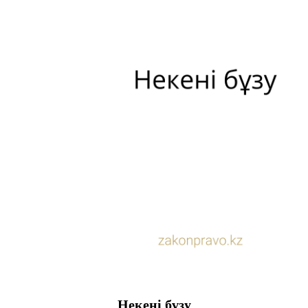
Некені бұзу