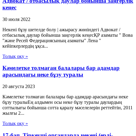
Адвокат / отбасылық даулар бойынша заңгерлік
кеңес
30 июля 2022
Некені бұзу шетелде болу | ажырасу жөніндегі Адвокат /
отбасылық даулар бойынша заңгерлік кеңесҚР азаматы " Вова
"және Ресей Федерациясының азаматы" Лена "
кейіпкерлердің ұқса...
Толық оқу »
Кәмелетке толмаған балалары бар адамдар
арасындағы неке бұзу туралы
20 августа 2023
Кәмелетке толмаған балалары бар адамдар арасындағы неке
бұзу туралыЕң алдымен осы неке бұзу туралы даулардың
соттылығы бойынша сотта қаралу мәселелерін реттейтін, 2011
жылғы 2...
Толық оқу »
17-бап. Тіркеуші органдарда некені (ерлі-