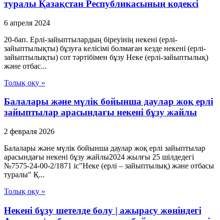
туралы Қазақстан Республикасының кодексі
6 апреля 2024
20-бап. Ерлі-зайыптылардың біреуінің некені (ерлі-
зайыптылықты) бұзуға келісімі болмаған кезде некені (ерлі-
зайыптылықты) сот тәртібімен бұзу Неке (ерлі-зайыптылық)
және отбас...
Толық оқу »
Балалары және мүлік бойынша даулар жоқ ерлі
зайыптылар арасындағы некені бұзу жайлы
2 февраля 2026
Балалары және мүлік бойынша даулар жоқ ерлі зайыптылар
арасындағы некені бұзу жайлы2024 жылғы 25 шілдедегі
№7575-24-00-2/1871 іс"Неке (ерлі – зайыптылық) және отбасы
туралы" Қ...
Толық оқу »
Некені бұзу шетелде болу | ажырасу жөніндегі