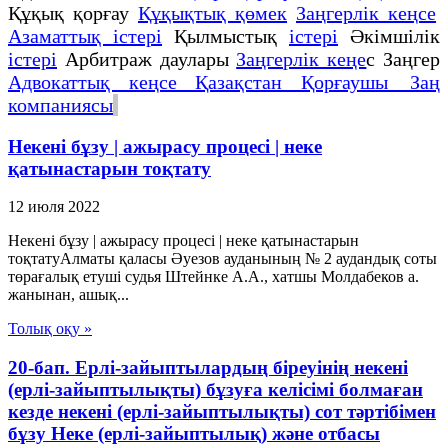
Құқық қорғау
Құқықтық қөмек
Заңгерлік кеңсе
Азаматтық істері
Қылмыстық
істері
Әкімшілік
істері
Арбитраж даулары
Заңгерлік кеңе
с Заңгер
Адвокаттық кеңсе Қазақстан Қорғаушы Заң
компаниясы
Некені бұзу | ажырасу процесі | неке
қатынастарын тоқтату
12 июля 2022
Некені бұзу | ажырасу процесі | неке қатынастарын
тоқтатуАлматы қаласы Әуезов ауданының № 2 аудандық соты
төрағалық етуші судья Штейнке А.А., хатшы Молдабеков а.
жанынан, ашық...
Толық оқу »
20-бап. Ерлі-зайыптылардың біреуінің некені
(ерлі-зайыптылықты) бұзуға келісімі болмаған
кезде некені (ерлі-зайыптылықты) сот тәртібімен
бұзу Неке (ерлі-зайыптылық) және отбасы