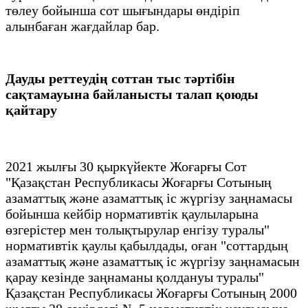
төлеу бойынша сот шығындары өндіріп
алынбаған жағдайлар бар.
Дауды реттеудің соттан тыс тәртібін
сақтамауына байланысты талап қоюды
қайтару
2021 жылғы 30 қыркүйекте Жоғарғы Сот
"Қазақстан Республикасы Жоғарғы Сотының
азаматтық және азаматтық іс жүргізу заңнамасы
бойынша кейбір нормативтік қаулыларына
өзгерістер мен толықтырулар енгізу туралы"
нормативтік қаулы қабылдады, оған "соттардың
азаматтық және азаматтық іс жүргізу заңнамасын
қарау кезінде заңнаманы қолдануы туралы"
Қазақстан Республикасы Жоғарғы Сотының 2000