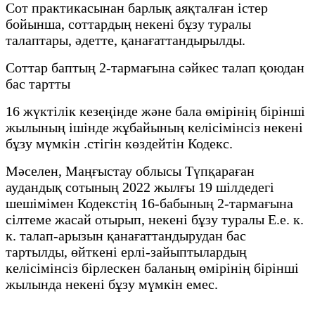
Сот практикасынан барлық аяқталған істер
бойынша, соттардың некені бұзу туралы
талаптары, әдетте, қанағаттандырылды.
Соттар баптың 2-тармағына сәйкес талап қоюдан
бас тартты
16 жүктілік кезеңінде және бала өмірінің бірінші
жылының ішінде жұбайының келісімінсіз некені
бұзу мүмкін .стігін көздейтін Кодекс.
Мәселен, Маңғыстау облысы Түпқараған
аудандық сотының 2022 жылғы 19 шілдедегі
шешімімен Кодекстің 16-бабының 2-тармағына
сілтеме жасай отырып, некені бұзу туралы Е.е. к.
к. талап-арызын қанағаттандырудан бас
тартылды, өйткені ерлі-зайыптылардың
келісімінсіз бірлескен баланың өмірінің бірінші
жылында некені бұзу мүмкін емес.