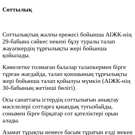
Соттылық
Соттылықтың жалпы ережесі бойынша АІЖК-нің
29-бабына сәйкес некені бұзу туралы талап
жауапкердің тұрғылықты жері бойынша
қойылады.
Кәмелетке толмаған балалар талапкермен бірге
тұрған жағдайда, талап қоюшының тұрғылықты
жері бойынша талап қойылуы мүмкін (АІЖК-нің
30-бабының жетінші бөлігі).
Осы санаттағы істердің соттылығын анықтау
мәселелері соттарға қиындық туғызбайды,
сонымен бірге бірқатар сот қателіктері орын
алады.
Азамат тұрақты немесе басым тұратын елді мекен