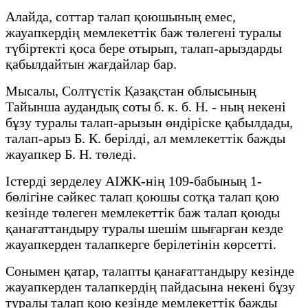
Алайда, соттар талап қоюшының емес,
жауапкердің мемлекеттік баж төлегені туралы
түбіртекті қоса бере отырып, талап-арыздарды
қабылдайтын жағдайлар бар.
Мысалы, Солтүстік Қазақстан облысының
Тайынша аудандық соты б. к. б. Н. - ның некені
бұзу туралы талап-арызын өндіріске қабылдады,
талап-арыз Б. К. берілді, ал мемлекеттік бажды
жауапкер Б. Н. төледі.
Істерді зерделеу АІЖК-нің 109-бабының 1-
бөлігіне сәйкес талап қоюшы сотқа талап қою
кезінде төлеген мемлекеттік баж талап қоюды
қанағаттандыру туралы шешім шығарған кезде
жауапкерден талапкерге берілетінін көрсетті.
Сонымен қатар, талапты қанағаттандыру кезінде
жауапкерден талапкердің пайдасына некені бұзу
туралы талап қою кезінде мемлекеттік бажды