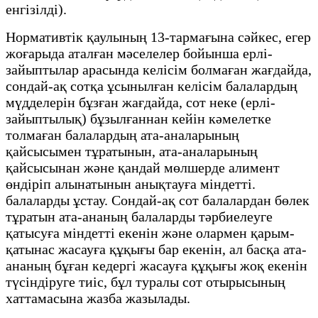
енгізілді).
Нормативтік қаулының 13-тармағына сәйкес, егер
жоғарыда аталған мәселелер бойынша ерлі-
зайыптылар арасында келісім болмаған жағдайда,
сондай-ақ сотқа ұсынылған келісім балалардың
мүдделерін бұзған жағдайда, сот неке (ерлі-
зайыптылық) бұзылғаннан кейін кәмелетке
толмаған балалардың ата-аналарының
қайсысымен тұратынын, ата-аналарының
қайсысынан және қандай мөлшерде алимент
өндіріп алынатынын анықтауға міндетті.
балаларды ұстау. Сондай-ақ сот балалардан бөлек
тұратын ата-ананың балаларды тәрбиелеуге
қатысуға міндетті екенін және олармен қарым-
қатынас жасауға құқығы бар екенін, ал басқа ата-
ананың бұған кедергі жасауға құқығы жоқ екенін
түсіндіруге тиіс, бұл туралы сот отырысының
хаттамасына жазба жазылады.