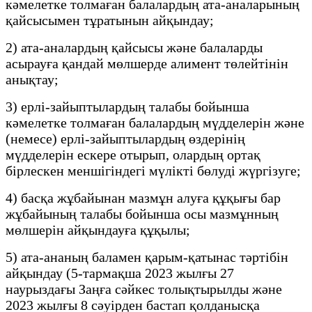
кәмелетке толмаған балалардың ата-аналарының
қайсысымен тұратынын айқындау;
2) ата-аналардың қайсысы және балаларды
асырауға қандай мөлшерде алимент төлейтінін
анықтау;
3) ерлі-зайыптылардың талабы бойынша
кәмелетке толмаған балалардың мүдделерін және
(немесе) ерлі-зайыптылардың өздерінің
мүдделерін ескере отырып, олардың ортақ
бірлескен меншігіндегі мүлікті бөлуді жүргізуге;
4) басқа жұбайынан мазмұн алуға құқығы бар
жұбайының талабы бойынша осы мазмұнның
мөлшерін айқындауға құқылы;
5) ата-ананың баламен қарым-қатынас тәртібін
айқындау (5-тармақша 2023 жылғы 27
наурыздағы Заңға сәйкес толықтырылды және
2023 жылғы 8 сәуірден бастап қолданысқа