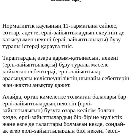
Нормативтік қаулының 11-тармағына сәйкес,
соттар, әдетте, ерлі-зайыптылардың екеуінің де
қатысуымен некені (ерлі-зайыптылықты) бұзу
туралы істерді қарауға тиіс.
Тараптардың өзара қарым-қатынасын, некені
(ерлі-зайыптылықты) бұзу туралы мәселе
қойылған себептерді, ерлі-зайыптылар
арасындағы келіспеушіліктің шынайы себептерін
жан-жақты анықтау қажет.
Алайда, ортақ кәмелетке толмаған балалары бар
ерлі-зайыптылардың некесін (ерлі-
зайыптылығын) бұзуға өзара келісім болған
кезде, ерлі-зайыптылардың бір-біріне мүліктік
және өзге де талаптары болмаған кезде, сондай-
ақ егер ерлі-зайыптылардың бірі некені (ерлі-