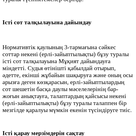
Істі сот талқылауына дайындау
Нормативтік қаулының 3-тармағына сәйкес
соттар некені (ерлі-зайыптылықты) бұзу туралы
істі сот талқылауына Мұқият дайындауға
міндетті. Судья өтінішті қабылдай отырып,
әдетте, екінші жұбайын шақыруға және оның осы
арызға деген көзқарасын, ерлі-зайыптылардың
сот шешетін басқа даулы мәселелерінің бар-
жоғын анықтауға, талаптардың қайсысы некені
(ерлі-зайыптылықты) бұзу туралы талаппен бір
мезгілде қаралуы мүмкін екенін түсіндіруге тиіс.
Істі қарау мерзімдерін сақтау