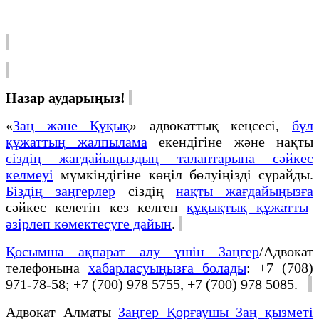
Назар аударыңыз!
«
Заң және Құқық
» адвокаттық кеңсесі,
бұл
құжаттың жалпылама
екендігіне және нақты
сіздің жағдайыңыздың талаптарына сәйкес
келмеуі
мүмкіндігіне көңіл бөлуіңізді сұрайды.
Біздің заңгерлер
сіздің
нақты жағдайыңызға
сәйкес келетін кез келген
құқықтық құжатты
әзірлеп көмектесуге дайын
.
Қосымша ақпарат алу үшін Заңгер
/Адвокат
телефонына
хабарласуыңызға болады
: +7 (708)
971-78-58; +7 (700) 978 5755, +7 (700) 978 5085.
Адвокат Алматы
Заңгер Қорғаушы Заң қызметі