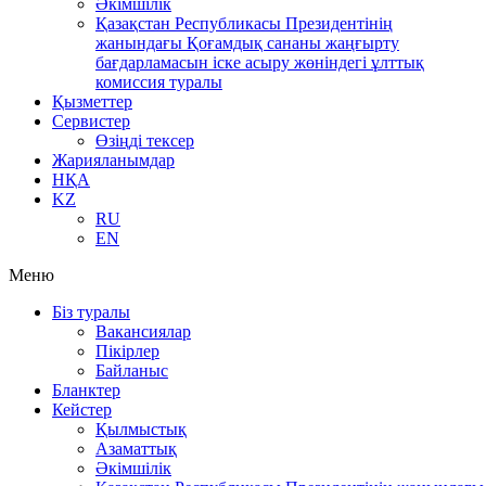
Әкімшілік
Қазақстан Республикасы Президентінің
жанындағы Қоғамдық сананы жаңғырту
бағдарламасын іске асыру жөніндегі ұлттық
комиссия туралы
Қызметтер
Сервистер
Өзіңді тексер
Жарияланымдар
НҚА
KZ
RU
EN
Меню
Біз туралы
Вакансиялар
Пікірлер
Байланыс
Бланктер
Кейстер
Қылмыстық
Азаматтық
Әкімшілік