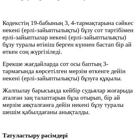
Кодекстің 19-бабының 3, 4-тармақтарына сәйкес
некені (ерлі-зайыптылықты) бұзу сот тәртібімен
ерлі-зайыптылар некені (ерлі-зайыптылықты)
бұзу туралы өтініш берген күннен бастап бір ай
өткен соң жүргізіледі.
Ерекше жағдайларда сот осы баптың 3-
тармағында көрсетілген мерзім өткенге дейін
некені (ерлі-зайыптылықты) бұзуға құқылы.
Жалпылау барысында кейбір судьялар жоғарыда
аталған заң талаптарын бұза отырып, бір ай
мерзім аяқталғанға дейін некені бұзу туралы
шешім қабылдағаны анықталды.
Татуластыру рәсімдері