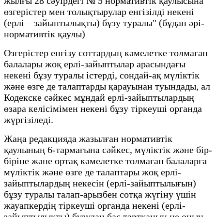
жылғы 28 сәуірдегі № 5 нормативтік қаулысына
өзгерістер мен толықтырулар енгізілді некені
(ерлі – зайыптылықты) бұзу туралы" (бұдан әрі-
нормативтік қаулы)
Өзгерістер енгізу соттардың кәмелетке толмаған
балалары жоқ ерлі-зайыптылар арасындағы
некені бұзу туралы істерді, сондай-ақ мүліктік
және өзге де талаптарды қарауынан туындады, ал
Кодекске сәйкес мұндай ерлі-зайыптылардың
өзара келісімімен некені бұзу тіркеуші органда
жүргізіледі.
Жаңа редакцияда жазылған нормативтік
қаулының 6-тармағына сәйкес, мүліктік және бір-
біріне және ортақ кәмелетке толмаған балаларға
мүліктік және өзге де талаптары жоқ ерлі-
зайыптылардың некесін (ерлі-зайыптылығын)
бұзу туралы талап-арызбен сотқа жүгіну үшін
жауапкердің тіркеуші органда некені (ерлі-
зайыптылықты) бұзудан бас тартқанын не оның