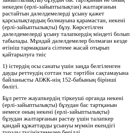
некеден (ерлі-зайыптылықтан) жалтарғанын
растайтын дәлелдемелерді ұсыну қажет
қарсылықтардың болмауына қарамастан, некені
(ерлі-зайыптылықты) бұзу. Көрсетілген
дәлелдемелерді ұсыну талапкердің міндеті болып
табылады. Мұндай дәлелдемелер болмаған кезде
өтініш тармақшаға сілтеме жасай отырып
қайтарылуға тиіс
1) істердің осы санаты үшін заңда белгіленген
дауды реттеудің соттан тыс тәртібін сақтамауына
байланысты АІЖК-нің 152-бабының бірінші
бөлігі.
Бұл ретте жауапкердің тіркеуші органда некені
(ерлі-зайыптылықты) бұзудан бас тартқанын
немесе оның некені (ерлі-зайыптылықты)
бұзудан жалтарғанын растау үшін талапкер
қандай құжаттарды ұсынуы мүмкін екендігі
туралы түсініктемелер берілді.