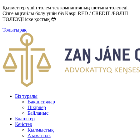
Қызметтер үшін төлем тек компанияның шотына төленеді.
Сізге ыңғайлы болу үшін біз Kaspi RED / CREDIT /БӨЛІП
ТӨЛЕУДІ іске қостық 😎
Толығырақ
Біз туралы
Вакансиялар
Пікірлер
Байланыс
Бланктер
Кейстер
Қылмыстық
Азаматтық