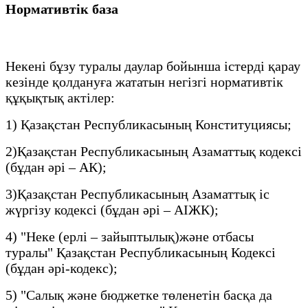
Нормативтік база
Некені бұзу туралы даулар бойынша істерді қарау
кезінде қолдануға жататын негізгі нормативтік
құқықтық актілер:
1) Қазақстан Республикасының Конституциясы;
2)Қазақстан Республикасының Азаматтық кодексі
(бұдан әрі – АК);
3)Қазақстан Республикасының Азаматтық іс
жүргізу кодексі (бұдан әрі – АІЖК);
4) "Неке (ерлі – зайыптылық)және отбасы
туралы" Қазақстан Республикасының Кодексі
(бұдан әрі-кодекс);
5) "Салық және бюджетке төленетін басқа да