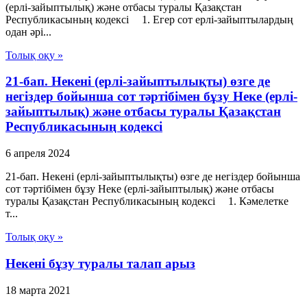
(ерлі-зайыптылық) және отбасы туралы Қазақстан
Республикасының кодексі 1. Егер сот ерлі-зайыптылардың
одан әрі...
Толық оқу »
21-бап. Некені (ерлі-зайыптылықты) өзге де
негіздер бойынша сот тәртібімен бұзу Неке (ерлі-
зайыптылық) және отбасы туралы Қазақстан
Республикасының кодексі
6 апреля 2024
21-бап. Некені (ерлі-зайыптылықты) өзге де негіздер бойынша
сот тәртібімен бұзу Неке (ерлі-зайыптылық) және отбасы
туралы Қазақстан Республикасының кодексі 1. Кәмелетке
т...
Толық оқу »
Некені бұзу туралы талап арыз
18 марта 2021