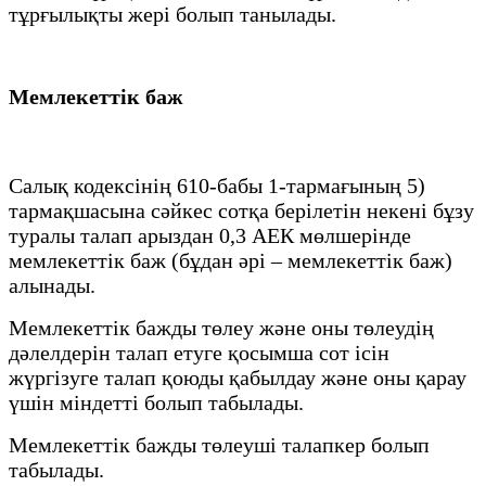
тұрғылықты жері болып танылады.
Мемлекеттік баж
Салық кодексінің 610-бабы 1-тармағының 5)
тармақшасына сәйкес сотқа берілетін некені бұзу
туралы талап арыздан 0,3 АЕК мөлшерінде
мемлекеттік баж (бұдан әрі – мемлекеттік баж)
алынады.
Мемлекеттік бажды төлеу және оны төлеудің
дәлелдерін талап етуге қосымша сот ісін
жүргізуге талап қоюды қабылдау және оны қарау
үшін міндетті болып табылады.
Мемлекеттік бажды төлеуші талапкер болып
табылады.