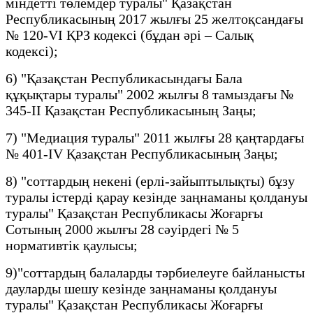
міндетті төлемдер туралы" Қазақстан
Республикасының 2017 жылғы 25 желтоқсандағы
№ 120-VI ҚРЗ кодексі (бұдан әрі – Салық
кодексі);
6) "Қазақстан Республикасындағы Бала
құқықтары туралы" 2002 жылғы 8 тамыздағы №
345-II Қазақстан Республикасының Заңы;
7) "Медиация туралы" 2011 жылғы 28 қаңтардағы
№ 401-IV Қазақстан Республикасының Заңы;
8) "соттардың некені (ерлі-зайыптылықты) бұзу
туралы істерді қарау кезінде заңнаманы қолдануы
туралы" Қазақстан Республикасы Жоғарғы
Сотының 2000 жылғы 28 сәуірдегі № 5
нормативтік қаулысы;
9)"соттардың балаларды тәрбиелеуге байланысты
дауларды шешу кезінде заңнаманы қолдануы
туралы" Қазақстан Республикасы Жоғарғы