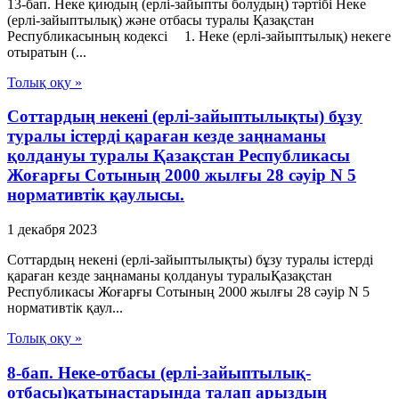
13-бап. Неке қиюдың (ерлі-зайыпты болудың) тәртібі Неке
(ерлі-зайыптылық) және отбасы туралы Қазақстан
Республикасының кодексі 1. Неке (ерлі-зайыптылық) некеге
отыратын (...
Толық оқу »
Соттардың некенi (ерлі-зайыптылықты) бұзу
туралы iстердi қараған кезде заңнаманы
қолдануы туралы Қазақстан Республикасы
Жоғарғы Сотының 2000 жылғы 28 сәуір N 5
нормативтік қаулысы.
1 декабря 2023
Соттардың некенi (ерлі-зайыптылықты) бұзу туралы iстердi
қараған кезде заңнаманы қолдануы туралыҚазақстан
Республикасы Жоғарғы Сотының 2000 жылғы 28 сәуір N 5
нормативтік қаул...
Толық оқу »
8-бап. Неке-отбасы (ерлі-зайыптылық-
отбасы)қатынастарында талап арыздың