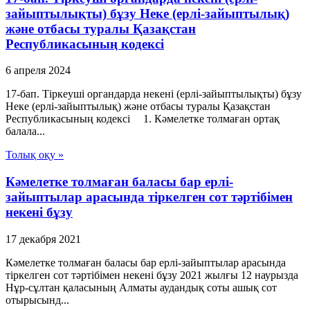
зайыптылықты) бұзу Неке (ерлі-зайыптылық)
және отбасы туралы Қазақстан
Республикасының кодексі
6 апреля 2024
17-бап. Тіркеуші органдарда некені (ерлі-зайыптылықты) бұзу
Неке (ерлі-зайыптылық) және отбасы туралы Қазақстан
Республикасының кодексі 1. Кәмелетке толмаған ортақ
балала...
Толық оқу »
Кәмелетке толмаған баласы бар ерлі-
зайыптылар арасында тіркелген сот тәртібімен
некені бұзу
17 декабря 2021
Кәмелетке толмаған баласы бар ерлі-зайыптылар арасында
тіркелген сот тәртібімен некені бұзу 2021 жылғы 12 наурызда
Нұр-сұлтан қаласының Алматы аудандық соты ашық сот
отырысынд...