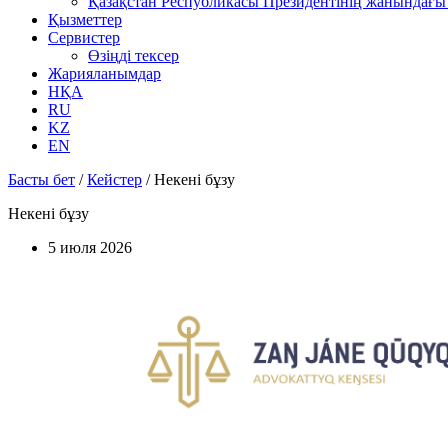
Қазақстан Республикасы Президентінің жанындағы 
Қызметтер
Сервистер
Өзіңді тексер
Жарияланымдар
НҚА
RU
KZ
EN
Басты бет
/
Кейстер
/
Некені бұзу
Некені бұзу
5 июля 2026