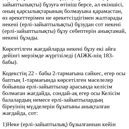
зайыптылықты) бұзуға өтініш берсе, ал екіншісі,
оның қарсылықтарының болмауына қарамастан,
өз әрекеттерімен не әрекетсіздігімен жалтарады
некені (ерлі-зайыптылықты) бұзудан сот некені
(ерлі-зайыптылықты) бұзу себептерін анықтамай,
некені бұзады.
Көрсетілген жағдайларда некені бұзу екі айға
дейінгі мерзімде жүргізіледі (АІЖК-нің 183-
бабы).
Кодекстің 22 - бабы 2-тармағына сәйкес, егер осы
баптың 1-тармағында көрсетілген мәселелер
бойынша ерлі-зайыптылар арасында келісім
болмаған жағдайда, сондай-ақ егер осы Келісім
балалардың немесе ерлі-зайыптылардың
біреуінің мүдделерін бұзатыны анықталған
жағдайда, сот:
1)Неке (ерлі-зайыптылық) бұзылғаннан кейін