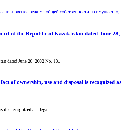
возникновение режима общей собственности на имущество,
 Court of the Republic of Kazakhstan dated June 28,
stan dated June 28, 2002 No. 13....
l fact of ownership, use and disposal is recognized as
al is recognized as illegal....