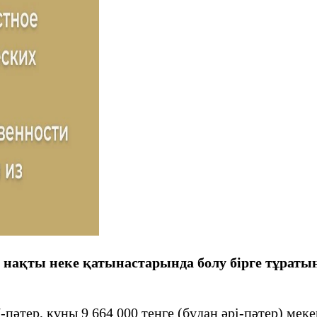
 нақты неке қатынастарында болу бірге тұратын
-пәтер, құны 9 664 000 теңге (бұдан әрі-пәтер) ме