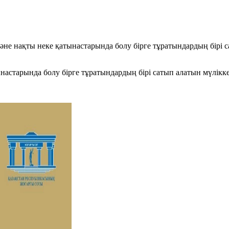
әне нақты неке қатынастарында болу бірге тұратындардың бірі 
настарында болу бірге тұратындардың бірі сатып алатын мүлікк