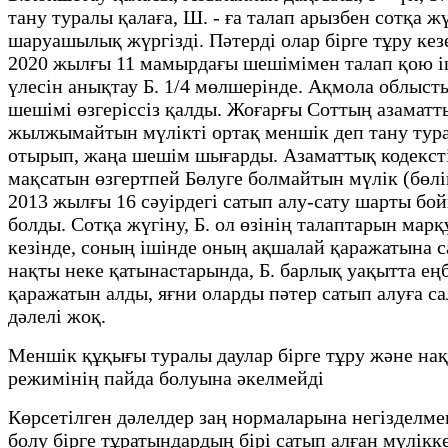
тану туралы қалаға, Ш. - ға талап арызбен сотқа 
шаруашылық жүргізді. Пәтерді олар бірге тұру ке
2020 жылғы 11 мамырдағы шешімімен талап қою іш
үлесін анықтау Б. 1/4 мөлшерінде. Ақмола облыст
шешімі өзгеріссіз қалды. Жоғарғы Соттың азаматтық
жылжымайтын мүлікті ортақ меншік деп тану тура
отырып, жаңа шешім шығарды. Азаматтық кодексті
мақсатын өзгертпей Бөлуге болмайтын мүлік (бөлін
2013 жылғы 16 сәуірдегі сатып алу-сату шарты бо
болды. Сотқа жүгіну, Б. ол өзінің талаптарын ма
кезінде, соның ішінде оның ақшалай қаражатына са
нақты неке қатынастарында, Б. барлық уақытта еңб
қаражатын алды, яғни оларды пәтер сатып алуға с
дәлелі жоқ.
Меншік құқығы туралы даулар бірге тұру және нақ
режимінің пайда болуына әкелмейді
Көрсетілген дәлелдер заң нормаларына негізделме
болу бірге тұратындардың бірі сатып алған мүлік