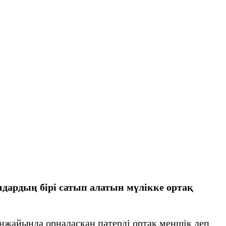
дардың бірі сатып алатын мүлікке ортақ
кенжайында орналасқан пәтерді ортақ меншік деп