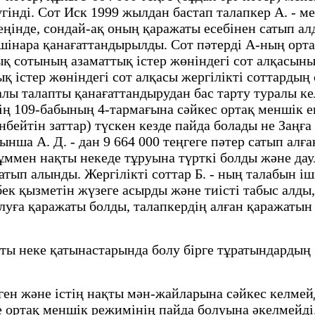
жүгінді. Сот Иск 1999 жылдан бастап талапкер А. - 
зеңінде, сондай-ақ оның қаражаты есебінен сатып 
інара қанағаттандырылды. Сот пәтерді А-ның ортақ
ық сотының азаматтық істер жөніндегі сот алқасы
 істер жөніндегі сот алқасы жергілікті соттардың с
лы талапты қанағаттандырудан бас тарту туралы ке
ң 109-бабының 4-тармағына сәйкес ортақ меншік е
бейтін заттар) түскен кезде пайда болады не Заңға
йынша А. Д. - дан 9 664 000 теңгеге пәтер сатып а
рқұммен нақты некеде тұруына түрткі болды және да
тып алынды. Жергілікті соттар Б. - ның талабын іш
ек қызметін жүзеге асырды және тиісті табыс алды,
алуға қаражаты болды, талапкердің алған қаражатын
ты неке қатынастарында болу бірге тұратындардың 
ген және істің нақты мән-жайларына сәйкес келмейд
ке ортақ меншік режимінің пайда болуына әкелмейді