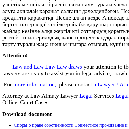
үлестік меншікке бірлесіп сатып алу туралы уағд
алуға ақшалай қаражат салғаны дәлелденбеген. Н
кредиттік қаражатқа. Несие алған кезде А.некеде 
берген пәтерлерді сенімгерлік басқару шарттары
жайлар кезінде алқа жергілікті соттардың қорыты
реттейтін материалдық және процестік құқық нор
тарту туралы жаңа шешім шығара отырып, күшін
Attention!
Law and Law Law Law draws
your attention to t
lawyers are ready to assist you in legal advice, drawi
For
more information,
please contact
a Lawyer / Att
Attorney at Law Almaty Lawyer
Legal
Services
Legal
Office Court Cases
Download document
Споры о праве собственности Совместное проживание и