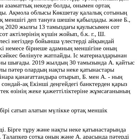
мен азаматтық некеде болды, онымен ортақ
алды. Ақмола облысы Көкшетау қалалық сотының
 меншігі деп тануға шешім қабылдады. және Б.,
ның 2020 жылғы 13 тамыздағы қаулысымен сот
от актілерінің күшін жойып, б.к. г., Ш.
лесі негіздер бойынша үлестерді айқындай
кі немесе бірнеше адамның меншігіне оның
 сәйкес бөлінуге жатпайды. Іс материалдарынан
лғаны шығады. 2019 жылдың 30 тамызында А. қайтыс
улы пәтер олардың нақты неке қатынастары
інара қанағаттандыра отырып, Б. мен А. - ның
 сондай-ақ Екінші деңгейдегі банктерден қарыз
 тек өзінің жеке қажеттіліктеріне жұмсағанының
бірі сатып алатын мүлікке ортақ меншік
і. Бірге тұру және нақты неке қатынастарында
. Талапкер сотқа оның және А. арасында пәтерді