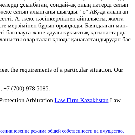
мелерді ұсынбаған, сондай-ақ оның пәтерді сатып
-жеке сатып алынғаны шығады. "о" АҚ-да алынған
сетті. А. жеке кәсіпкерлікпен айналысты, жалға
кте мерзімінен бұрын орындады. Баяндалған мән-
ті бағалауға және даулы құқықтық қатынастарды
йланысты олар талап қоюды қанағаттандырудан бас
eet the requirements of a particular situation. Our
, +7 (700) 978 5085.
Protection Arbitration
Law Firm Kazakhstan
Law
возникновение режима общей собственности на имущество,