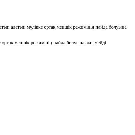
сатып алатын мүлікке ортақ меншік режимінің пайда болуына
е ортақ меншік режимінің пайда болуына әкелмейді