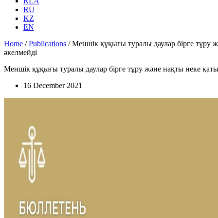
RLA
RU
KZ
EN
Home
/
Publications
/
Меншік құқығы туралы даулар бірге тұру ж
әкелмейді
Меншік құқығы туралы даулар бірге тұру және нақты неке қаты
16 December 2021