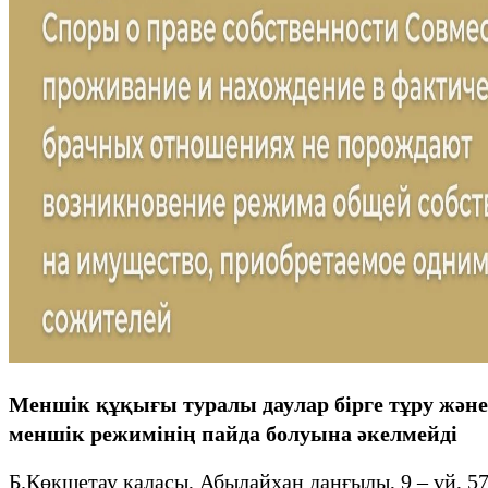
Меншік құқығы туралы даулар бірге тұру және
меншік режимінің пайда болуына әкелмейді
Б.Көкшетау қаласы, Абылайхан даңғылы, 9 – үй, 57