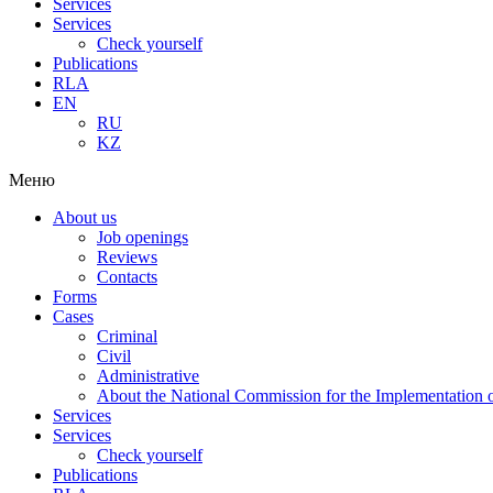
Services
Services
Check yourself
Publications
RLA
EN
RU
KZ
Меню
About us
Job openings
Reviews
Contacts
Forms
Cases
Criminal
Civil
Administrative
About the National Commission for the Implementation of
Services
Services
Check yourself
Publications