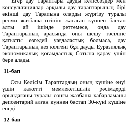
Егер дау Тараптары дауды келіссөздер мен
консультациялар арқылы дау тараптарының бірі
екінші дау Тарапына оларды жүргізу туралы
ресми жазбаша өтініш жасаған күннен бастап
алты ай ішінде реттемесе, онда дау
Тараптарының арасында оны шешу тәсіліне
қатысты өзгедей уағдаластық болмаса, дау
Тараптарының кез келгені бұл дауды Еуразиялық
экономикалық қоғамдастық Сотына қарау үшін
бере алады.
11-бап
Осы Келісім Тараптардың оның күшіне енуі
үшін қажетті мемлекетішілік рәсімдерді
орындағаны туралы соңғы жазбаша хабарламаны
депозитарий алған күннен бастап 30-күні күшіне
енеді.
12-бап