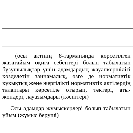
___________________________________________
___________________________________________
___________________________________________
(осы актінің 8-тармағында көрсетілген
жазатайым оқиға себептері болып табылатын
бұзушылықтар үшін адамдардың жауапкершілігі
көзделетін заңнамалық, өзге де нормативтік
құқықтық және жергілікті нормативтік актілердің
талаптары көрсетіле отырып, тектері, аты-
жөндері, лауазымдары (кәсіптері)
Осы адамдар жұмыскерлері болып табылатын
ұйым (жұмыс беруші)