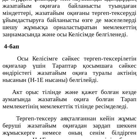
жазатайым оқиғаға байланысты туындаған
міндеттері, жазатайым оқиғаны тергеп-тексеруді
ұйымдастыруға байланысты өзге де мәселелерді
шешу жұмысқа орналастыратын мемлекеттің
заңнамасында және осы Келісімде белгіленеді.
4-бап
Осы Келісімге сәйкес тергеп-тексерілетін
оқиғалар үшін Тараптар қосымшаға сәйкес
өндірістегі жазатайым оқиға туралы актінің
нысанын (Н-1Е нысаны) белгілейді.
Акт орыс тілінде және қажет болған кезде
аумағында жазатайым оқиға болған Тарап
мемлекетінің мемлекеттік тілінде ресімделеді.
Тергеп-тексеру аяқталғаннан кейін жұмыс
беруші жазатайым оқиғадан зардап шеккен
жұмыскерге немесе оның сенім білдірген