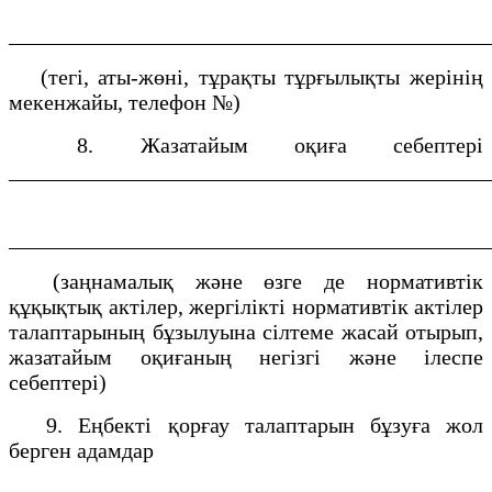
___________________________________________
(тегі, аты-жөні, тұрақты тұрғылықты жерінің
мекенжайы, телефон №)
8. Жазатайым оқиға себептері
___________________________________________
___________________________________________
(заңнамалық және өзге де нормативтік
құқықтық актілер, жергілікті нормативтік актілер
талаптарының бұзылуына сілтеме жасай отырып,
жазатайым оқиғаның негізгі және ілеспе
себептері)
9. Еңбекті қорғау талаптарын бұзуға жол
берген адамдар