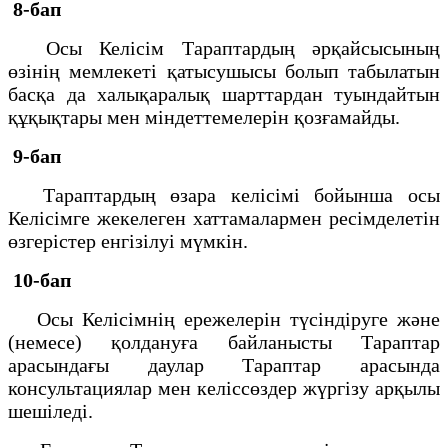
8-бап
Осы Келісім Тараптардың әрқайсысының
өзінің мемлекеті қатысушысы болып табылатын
басқа да халықаралық шарттардан туындайтын
құқықтары мен міндеттемелерін қозғамайды.
9-бап
Тараптардың өзара келісімі бойынша осы
Келісімге жекелеген хаттамалармен ресімделетін
өзгерістер енгізілуі мүмкін.
10-бап
Осы Келісімнің ережелерін түсіндіруге және
(немесе) қолдануға байланысты Тараптар
арасындағы даулар Тараптар арасында
консультациялар мен келіссөздер жүргізу арқылы
шешіледі.