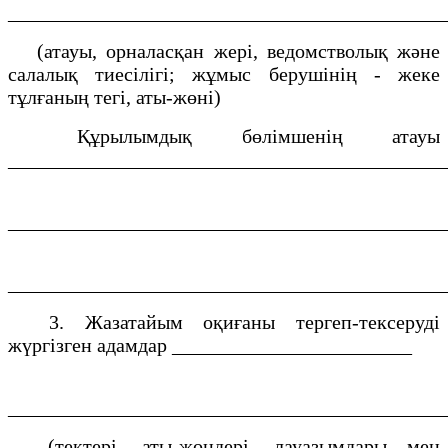
___________________________________________
(атауы, орналасқан жері, ведомстволық және
салалық тиесілігі; жұмыс берушінің - жеке
тұлғаның тегі, аты-жөні)
Құрылымдық бөлімшенің атауы
___________________________________________
___________________________________________
___________________________________________
3. Жазатайым оқиғаны тергеп-тексеруді
жүргізген адамдар ________________________
___________________________________________
(тектері, аты-жөндері, лауазымдары мен