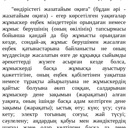
"өндірістегі жазатайым оқиға" (бұдан әрі -
жазатайым оқиға) - егер көрсетілген уақиғалар
жұмыскер еңбек міндеттерін орындаған немесе
жұмыс берушінің (оның өкілінің) тапсырмасы
бойынша қандай да бір жұмысты орындаған
кезде, сондай-ақ жұмыс берушімен жасалған
еңбек қатынастарына байланысты не оның
мүддесінде жасалатын өзге де құқыққа сыйымды
әрекеттерді жүзеге асырған кезде болса,
жұмыскерді басқа жұмысқа ауыстыру
қажеттігіне, оның еңбек қабілетінен уақытша
немесе тұрақты айырылуына не жұмыскердің
қайтыс болуына әкеп соққан, салдарынан
жұмыскер дене зақымын (жарақатын) алған
уақиға, оның ішінде басқа адам келтірген дене
зақымы (жарақаты); ыстық өту; күю; үсу; суға
кету; электр тогының соғуы; жай түсуі;
сәулелену; аңдардың қабуы мен жәндіктердің
шағуы және олар келтірген басқа да дене