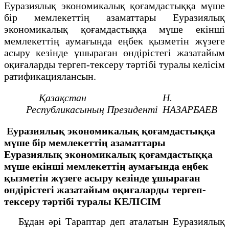
Еуразиялық экономикалық қоғамдастыққа мүше
бір мемлекеттің азаматтары Еуразиялық
экономикалық қоғамдастыққа мүше екінші
мемлекеттің аумағында еңбек қызметін жүзеге
асыру кезінде ұшыраған өндірістегі жазатайым
оқиғаларды тергеп-тексеру тәртібі туралы келiсiм
ратификациялансын.
Қазақстан
Н.
Республикасының
Президенті
НАЗАРБАЕВ
Еуразиялық экономикалық қоғамдастыққа
мүше бір мемлекеттің азаматтары
Еуразиялық экономикалық қоғамдастыққа
мүше екінші мемлекеттің аумағында еңбек
қызметін жүзеге асыру кезінде ұшыраған
өндірістегі жазатайым оқиғаларды тергеп-
тексеру тәртібі туралы
КЕЛІСІМ
Бұдан әрі Тараптар деп аталатын Еуразиялық