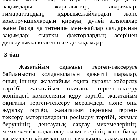
зақымдары; жарылыстар, авариялар,
ғимараттардың, құрылысжайлардың және
конструкциялардың қирауы, дүлей зілзалалар
және басқа да төтенше мән-жайлар салдарынан
зақымдар; сыртқы факторлардың әсерінен
денсаулыққа келген өзге де зақымдар.
3-бап
Жазатайым оқиғаны тергеп-тексеруге
байланысты қолданылатын қажетті шаралар,
оның ішінде жазатайым оқиға туралы хабарлау
тәртібі, жазатайым оқиғаны тергеп-тексеру
жөніндегі комиссияны құру тәртібі, жазатайым
оқиғаны тергеп-тексеру мерзімдері және оны
жүргізу тәртібі, жазатайым оқиғаны тергеп-
тексеру материалдарын ресімдеу тәртібі, жұмыс
берушінің, денсаулық сақтау мекемелерінің,
мемлекеттік қадағалау қызметтерінің және басқа
да мүдделі ұйымдар мен лауазымды адамдардың