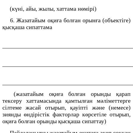
(күні, айы, жылы, хаттама нөмірі)
6. Жазатайым оқиға болған орынға (объектіге)
қысқаша сипаттама
___________________________________________
___________________________________________
___________________________________________
(жазатайым оқиға болған орынды қарап
тексеру хаттамасында қамтылған мәліметтерге
сілтеме жасай отырып, қауіпті және (немесе)
зиянды өндірістік факторлар көрсетіле отырып,
оқиға болған орынды қысқаша сипаттау)
Пайдаланылуы жазатайым оқиғаға әкеп соққан