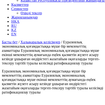
Қазақстан Республикасы Президентінің жанындағы 
Қызметтер
Сервистер
Өзіңді тексер
Жарияланымдар
НҚА
RU
KZ
EN
Басты бет
/
Халықаралық келісімдер
/
Еуразиялық
экономикалық қоғамдастыққа мүше бір мемлекеттің
азаматтары Еуразиялық экономикалық қоғамдастыққа мүше
екінші мемлекеттің аумағында еңбек қызметін жүзеге асыру
кезінде ұшыраған өндірістегі жазатайым оқиғаларды тергеп-
тексеру тәртібі туралы келісімді ратификациялау туралы
Еуразиялық экономикалық қоғамдастыққа мүше бір
мемлекеттің азаматтары Еуразиялық экономикалық
қоғамдастыққа мүше екінші мемлекеттің аумағында еңбек
қызметін жүзеге асыру кезінде ұшыраған өндірістегі
жазатайым оқиғаларды тергеп-тексеру тәртібі туралы келісімді
ратификациялау туралы