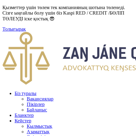
Қызметтер үшін төлем тек компанияның шотына төленеді.
Сізге ыңғайлы болу үшін біз Kaspi RED / CREDIT /БӨЛІП
ТӨЛЕУДІ іске қостық 😎
Толығырақ
Біз туралы
Вакансиялар
Пікірлер
Байланыс
Бланктер
Кейстер
Қылмыстық
Азаматтық