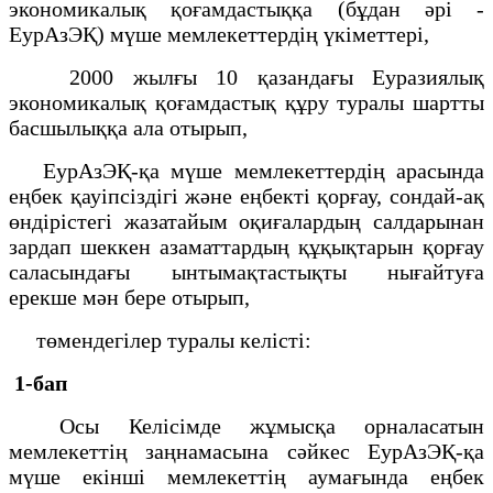
экономикалық қоғамдастыққа (бұдан әрі -
ЕурАзЭҚ) мүше мемлекеттердің үкіметтері,
2000 жылғы 10 қазандағы Еуразиялық
экономикалық қоғамдастық құру туралы шартты
басшылыққа ала отырып,
ЕурАзЭҚ-қа мүше мемлекеттердің арасында
еңбек қауіпсіздігі және еңбекті қорғау, сондай-ақ
өндірістегі жазатайым оқиғалардың салдарынан
зардап шеккен азаматтардың құқықтарын қорғау
саласындағы ынтымақтастықты нығайтуға
ерекше мән бере отырып,
төмендегілер туралы келісті:
1-бап
Осы Келісімде жұмысқа орналасатын
мемлекеттің заңнамасына сәйкес ЕурАзЭҚ-қа
мүше екінші мемлекеттің аумағында еңбек