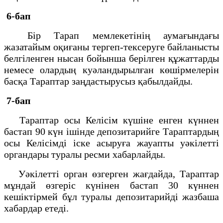
6-бап
Бір Тарап мемлекетінің аумағындағы
жазатайым оқиғаны тергеп-тексеруге байланысты
белгіленген нысан бойынша берілген құжаттарды
немесе олардың куәландырылған көшірмелерін
басқа Тараптар заңдастырусыз қабылдайды.
7-бап
Тараптар осы Келісім күшіне енген күннен
бастап 90 күн ішінде депозитарийге Тараптардың
осы Келісімді іске асыруға жауапты уәкілетті
органдары туралы ресми хабарлайды.
Уәкілетті орган өзгерген жағдайда, Тараптар
мұндай өзгеріс күнінен бастап 30 күннен
кешіктірмей бұл туралы депозитарийді жазбаша
хабардар етеді.