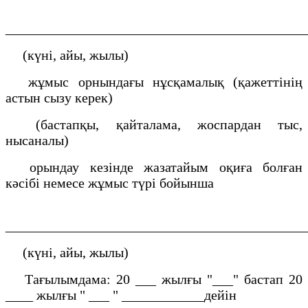
___________________________________________
(күні, айы, жылы)
жұмыс орнындағы нұсқамалық (қажеттінің
астын сызу керек)
(бастапқы, қайталама, жоспардан тыс,
нысаналы)
орындау кезінде жазатайым оқиға болған
кәсібі немесе жұмыс түрі бойынша
___________________________________________
(күні, айы, жылы)
Тағылымдама: 20 ___ жылғы "___" бастап 20
____ жылғы " ___ " ____________дейін