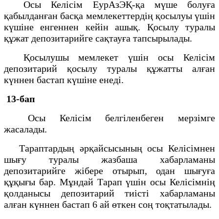
Осы Келісім ЕурАзЭҚ-қа мүше болуға
қабылданған басқа мемлекеттердің қосылуы үшін
күшіне енгеннен кейін ашық. Қосылу туралы
құжат депозитарийге сақтауға тапсырылады.
Қосылушы мемлекет үшін осы Келісім
депозитарий қосылу туралы құжатты алған
күннен бастап күшіне енеді.
13-бап
Осы Келісім белгіленбеген мерзімге
жасалады.
Тараптардың әрқайсысының осы Келісімнен
шығу туралы жазбаша хабарламаны
депозитарийге жібере отырып, одан шығуға
құқығы бар. Мұндай Тарап үшін осы Келісімнің
қолданысы депозитарий тиісті хабарламаны
алған күннен бастап 6 ай өткен соң тоқтатылады.