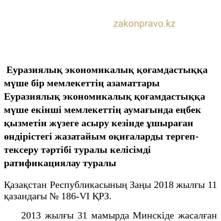
Еуразиялық экономикалық қоғамдастыққа
мүше бір мемлекеттің азаматтары
Еуразиялық экономикалық қоғамдастыққа
мүше екінші мемлекеттің аумағында еңбек
қызметін жүзеге асыру кезінде ұшыраған
өндірістегі жазатайым оқиғаларды тергеп-
тексеру тәртібі туралы келісімді
ратификациялау туралы
Қазақстан Республикасының Заңы 2018 жылғы 11
қазандағы № 186-VІ ҚРЗ.
2013 жылғы 31 мамырда Минскіде жасалған