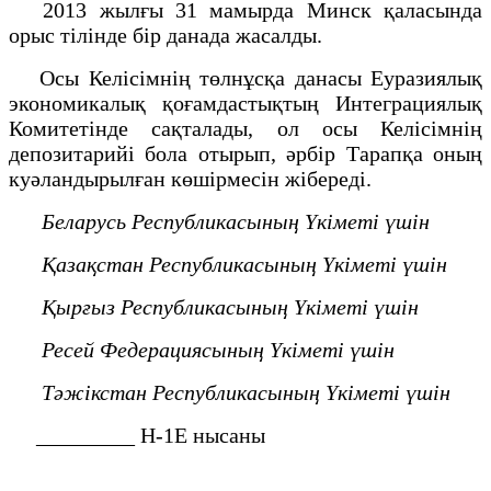
2013 жылғы 31 мамырда Минск қаласында
орыс тілінде бір данада жасалды.
Осы Келісімнің төлнұсқа данасы Еуразиялық
экономикалық қоғамдастықтың Интеграциялық
Комитетінде сақталады, ол осы Келісімнің
депозитарийі бола отырып, әрбір Тарапқа оның
куәландырылған көшірмесін жібереді.
Беларусь Республикасының Үкіметі үшін
Қазақстан Республикасының Үкіметі үшін
Қырғыз Республикасының Үкіметі үшін
Ресей Федерациясының Үкіметі үшін
Тәжікстан Республикасының Үкіметі үшін
_________ Н-1Е нысаны