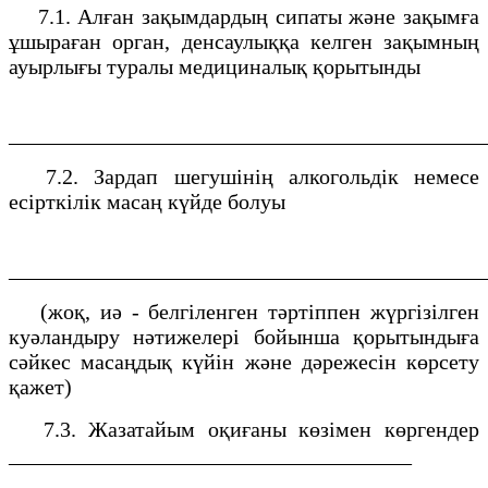
7.1. Алған зақымдардың сипаты және зақымға
ұшыраған орган, денсаулыққа келген зақымның
ауырлығы туралы медициналық қорытынды
___________________________________________
7.2. Зардап шегушінің алкогольдік немесе
есірткілік масаң күйде болуы
___________________________________________
(жоқ, иә - белгіленген тәртіппен жүргізілген
куәландыру нәтижелері бойынша қорытындыға
сәйкес масаңдық күйін және дәрежесін көрсету
қажет)
7.3. Жазатайым оқиғаны көзімен көргендер
_____________________________________