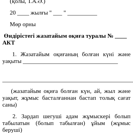
(қолы, Т.А.Ә.)
20 ____ жылғы " ___ " __________
Мөр орны
Өндірістегі жазатайым оқиға туралы
№ ____
АКТ
1. Жазатайым оқиғаның болған күні және
уақыты ________________________________
___________________________________________
(жазатайым оқиға болған күн, ай, жыл және
уақыт, жұмыс басталғаннан бастап толық сағат
саны)
2. Зардап шегуші адам жұмыскері болып
табылатын (болып табылған) ұйым (жұмыс
беруші)