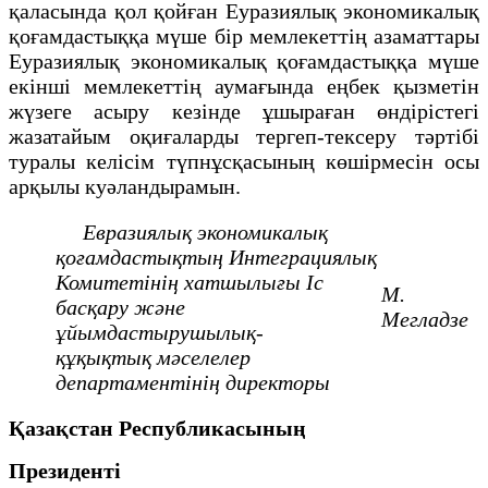
қаласында қол қойған Еуразиялық экономикалық
қоғамдастыққа мүше бір мемлекеттің азаматтары
Еуразиялық экономикалық қоғамдастыққа мүше
екінші мемлекеттің аумағында еңбек қызметін
жүзеге асыру кезінде ұшыраған өндірістегі
жазатайым оқиғаларды тергеп-тексеру тәртібі
туралы келісім түпнұсқасының көшірмесін осы
арқылы куәландырамын.
Евразиялық экономикалық
қоғамдастықтың
Интеграциялық
Комитетінің хатшылығы
Іс
М.
басқару және
Мегладзе
ұйымдастырушылық-
құқықтық
мәселелер
департаментінің директоры
Қазақстан Республикасының
Президенті