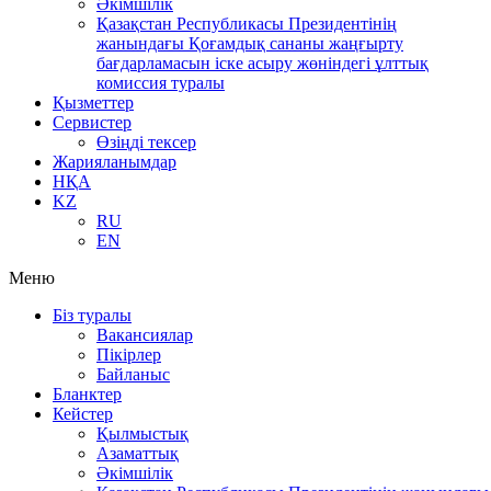
Әкімшілік
Қазақстан Республикасы Президентінің
жанындағы Қоғамдық сананы жаңғырту
бағдарламасын іске асыру жөніндегі ұлттық
комиссия туралы
Қызметтер
Сервистер
Өзіңді тексер
Жарияланымдар
НҚА
KZ
RU
EN
Меню
Біз туралы
Вакансиялар
Пікірлер
Байланыс
Бланктер
Кейстер
Қылмыстық
Азаматтық
Әкімшілік