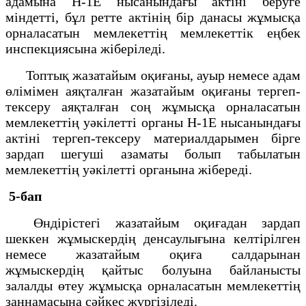
адамына Н-1Е нысанындағы актіні беруге
міндетті, бұл ретте актінің бір данасы жұмысқа
орналасатын мемлекеттің мемлекеттік еңбек
инспекциясына жіберіледі.
Топтық жазатайым оқиғаны, ауыр немесе адам
өлімімен аяқталған жазатайым оқиғаны тергеп-
тексеру аяқталған соң жұмысқа орналасатын
мемлекеттің уәкілетті органы Н-1Е нысанындағы
актіні тергеп-тексеру материалдарымен бірге
зардап шегуші азаматы болып табылатын
мемлекеттің уәкілетті органына жібереді.
5-бап
Өндірістегі жазатайым оқиғадан зардап
шеккен жұмыскердің денсаулығына келтірілген
немесе жазатайым оқиға салдарынан
жұмыскердің қайтыс болуына байланысты
залалды өтеу жұмысқа орналасатын мемлекеттің
заңнамасына сәйкес жүргізіледі.