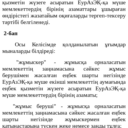
қызметін жүзеге асыратын ЕурАзЭҚ-қа мүше
мемлекеттердің бірінің азаматтары ұшыраған
өндірістегі жазатайым оқиғаларды тергеп-тексеру
тәртібі белгіленеді.
2-бап
Осы Келісімде қолданылатын ұғымдар
мыналарды білдіреді:
"жұмыскер" - жұмысқа орналасатын
мемлекеттің заңнамасына сәйкес жұмыс
берушімен жасалған еңбек шарты негізінде
ЕурАзЭҚ-қа мүше екінші мемлекеттің аумағында
еңбек қызметін жүзеге асыратын ЕурАзЭҚ-қа
мүше мемлекеттердің бірінің азаматы;
"жұмыс беруші" - жұмысқа орналасатын
мемлекеттің заңнамасына сәйкес жасалған еңбек
шарты негізінде жұмыскермен еңбек
қатынастарына түскен жеке немесе заңды тұлға;