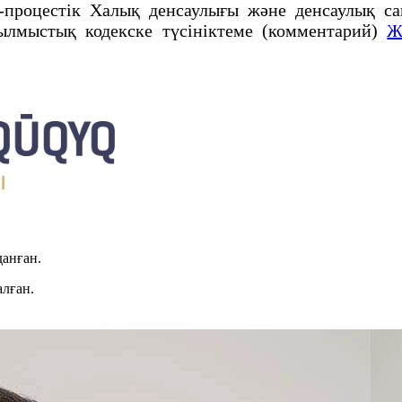
-процестік Халық денсаулығы және денсаулық са
лмыстық кодекске түсініктеме (комментарий)
Ж
данған.
алған.