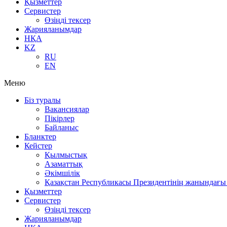
Қызметтер
Сервистер
Өзіңді тексер
Жарияланымдар
НҚА
KZ
RU
EN
Меню
Біз туралы
Вакансиялар
Пікірлер
Байланыс
Бланктер
Кейстер
Қылмыстық
Азаматтық
Әкімшілік
Қазақстан Республикасы Президентінің жанындағы 
Қызметтер
Сервистер
Өзіңді тексер
Жарияланымдар