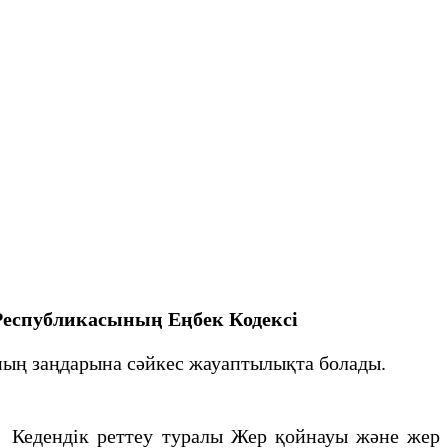
Республикасының Еңбек Кодексі
ның заңдарына сәйкес жауаптылықта болады.
і) Кедендік реттеу туралы Жер қойнауы және жер