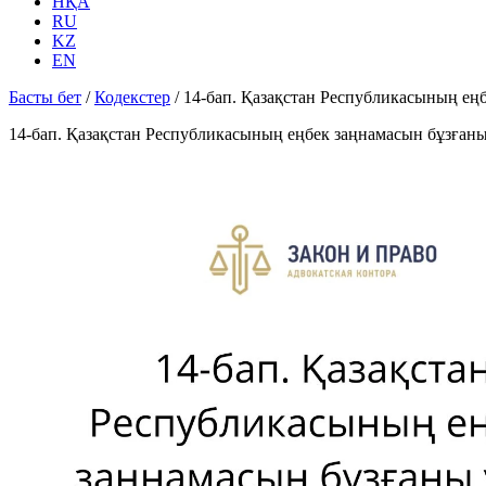
НҚА
RU
KZ
EN
Басты бет
/
Кодекстер
/
14-бап. Қазақстан Республикасының ең
14-бап. Қазақстан Республикасының еңбек заңнамасын бұзған