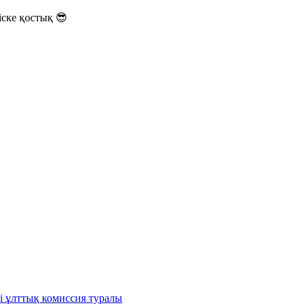
ске қостық 😎
і ұлттық комиссия туралы