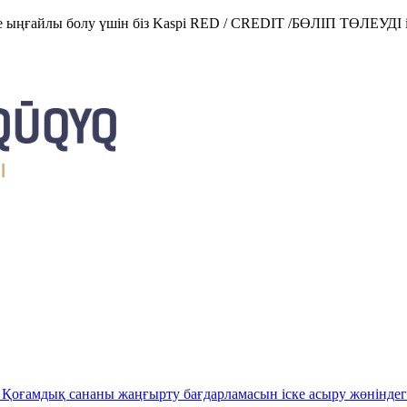
е ыңғайлы болу үшін біз Kaspi RED / CREDIT /БӨЛІП ТӨЛЕУДІ і
Қоғамдық сананы жаңғырту бағдарламасын іске асыру жөніндег