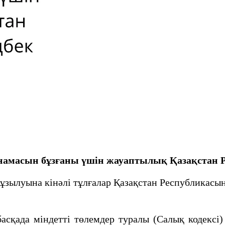
ңнамасын бұзғаны үшін жауаптылық
Қазақстан 
ылуына кінәлі тұлғалар Қазақстан Республикасы
асқада міндетті төлемдер туралы (Салық кодекс