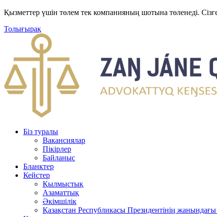
Қызметтер үшін төлем тек компанияның шотына төленеді. Сізг
Толығырақ
Біз туралы
Вакансиялар
Пікірлер
Байланыс
Бланктер
Кейстер
Қылмыстық
Азаматтық
Әкімшілік
Қазақстан Республикасы Президентінің жанындағы 