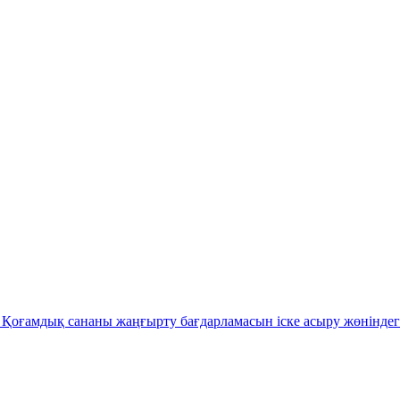
Қоғамдық сананы жаңғырту бағдарламасын іске асыру жөніндег