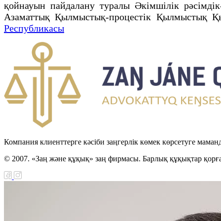
қойнауын пайдалану туралы Әкімшілік рәсімдік
Азаматтық Қылмыстық-процестік Қылмыстық Қы
Республикасы
Компания клиенттерге кәсіби заңгерлік көмек көрсетуге маман
© 2007. «Заң және құқық» заң фирмасы. Барлық құқықтар қорғ