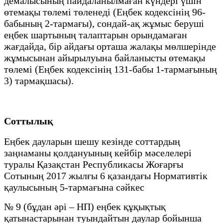
демалысының пайдаланылмаған күндері үшін
өтемақы төлемі төленеді (Еңбек кодексінің 96-
бабының 2-тармағы), сондай-ақ жұмыс беруші
еңбек шартының талаптарын орындамаған
жағдайда, бір айдағы орташа жалақы мөлшерінде
жұмысынан айырылуына байланысты өтемақы
төлемі (Еңбек кодексінің 131-бабы 1-тармағының
3) тармақшасы).
Соттылық
Еңбек дауларын шешу кезінде соттардың
заңнаманы қолдануының кейбір мәселелері
туралы Қазақстан Республикасы Жоғарғы
Сотының 2017 жылғы 6 қазандағы Нормативтік
қаулысының 5-тармағына сәйкес
№ 9 (бұдан әрі – НП) еңбек құқықтық
қатынастарынан туындайтын даулар бойынша