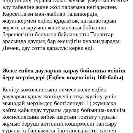
өндіріп алу туралы талап жұмыс уақытын есепке
алу табеліне және жол парағына негізделген.
Көрсетілген мән-жайлар талапкердің
жауапкермен еңбек құқықтық қатынастарын
жүзеге асыруына және жалақы бойынша
берешегінің болуына байланысты Тараптар
арасында даудың бар екендігін куәландырады.
Демек, дау сотта қаралуы керек еді.
Жеке еңбек дауларын қарау бойынша өтініш
беру мерзімдері (Еңбек кодексінің 160-бабы)
Келісу комиссиясына немесе жеке еңбек
дауларын қарау жөніндегі сотқа жүгіну үшін
мынадай мерзімдер белгіленеді: 1) жұмысқа
қайта қабылдау туралы даулар бойынша-келісім
комиссиясына еңбек шартын тоқтату туралы
жұмыс беруші актісінің көшірмесін тапсыру
туралы хабарламасы бар тапсырысты хатпен