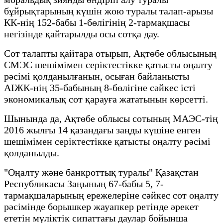
бұйрықтарының күшін жою туралы талап-арызы
КК-нің 152-бабы 1-бөлігінің 2-тармақшасы
негізінде қайтарылды осы сотқа дау.
Сот талапты қайтара отырып, Ақтөбе облысының
СМЭС шешімімен серіктестікке қатысты оңалту
рәсімі қолданылғанын, осыған байланысты
АІЖК-нің 35-бабының 8-бөлігіне сәйкес істі
экономикалық сот қарауға жататынын көрсетті.
Шынында да, Ақтөбе облысы сотының МАЭС-тің
2016 жылғы 14 қазандағы заңды күшіне енген
шешімімен серіктестікке қатысты оңалту рәсімі
қолданылды.
"Оңалту және банкроттық туралы" Қазақстан
Республикасы Заңының 67-бабы 5, 7-
тармақшаларының ережелеріне сәйкес сот оңалту
рәсімінде борышкер жауапкер ретінде әрекет
ететін мүліктік сипаттағы даулар бойынша