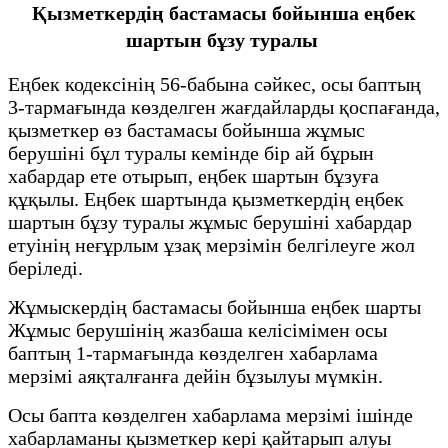
Қызметкердің бастамасы бойынша еңбек
шартын бұзу туралы
Еңбек кодексінің 56-бабына сәйкес, осы баптың
3-тармағында көзделген жағдайларды қоспағанда,
қызметкер өз бастамасы бойынша жұмыс
берушіні бұл туралы кемінде бір ай бұрын
хабардар ете отырып, еңбек шартын бұзуға
құқылы. Еңбек шартында қызметкердің еңбек
шартын бұзу туралы жұмыс берушіні хабардар
етуінің неғұрлым ұзақ мерзімін белгілеуге жол
беріледі.
Жұмыскердің бастамасы бойынша еңбек шарты
Жұмыс берушінің жазбаша келісімімен осы
баптың 1-тармағында көзделген хабарлама
мерзімі аяқталғанға дейін бұзылуы мүмкін.
Осы бапта көзделген хабарлама мерзімі ішінде
хабарламаны қызметкер кері қайтарып алуы