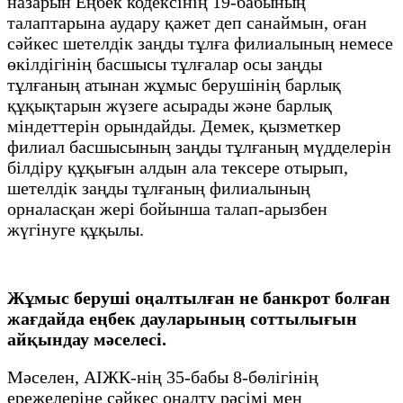
назарын Еңбек кодексінің 19-бабының
талаптарына аудару қажет деп санаймын, оған
сәйкес шетелдік заңды тұлға филиалының немесе
өкілдігінің басшысы тұлғалар осы заңды
тұлғаның атынан жұмыс берушінің барлық
құқықтарын жүзеге асырады және барлық
міндеттерін орындайды. Демек, қызметкер
филиал басшысының заңды тұлғаның мүдделерін
білдіру құқығын алдын ала тексере отырып,
шетелдік заңды тұлғаның филиалының
орналасқан жері бойынша талап-арызбен
жүгінуге құқылы.
Жұмыс беруші оңалтылған не банкрот болған
жағдайда еңбек дауларының соттылығын
айқындау мәселесі.
Мәселен, АІЖК-нің 35-бабы 8-бөлігінің
ережелеріне сәйкес оңалту рәсімі мен