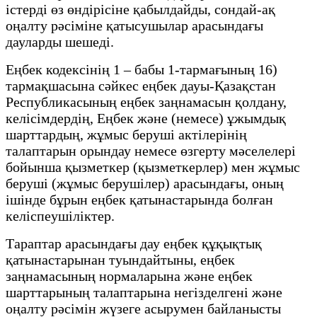
істерді өз өндірісіне қабылдайды, сондай-ақ
оңалту рәсіміне қатысушылар арасындағы
дауларды шешеді.
Еңбек кодексінің 1 – бабы 1-тармағының 16)
тармақшасына сәйкес еңбек дауы-Қазақстан
Республикасының еңбек заңнамасын қолдану,
келісімдердің, Еңбек және (немесе) ұжымдық
шарттардың, жұмыс беруші актілерінің
талаптарын орындау немесе өзгерту мәселелері
бойынша қызметкер (қызметкерлер) мен жұмыс
беруші (жұмыс берушілер) арасындағы, оның
ішінде бұрын еңбек қатынастарында болған
келіспеушіліктер.
Тараптар арасындағы дау еңбек құқықтық
қатынастарынан туындайтыны, еңбек
заңнамасының нормаларына және еңбек
шарттарының талаптарына негізделгені және
оңалту рәсімін жүзеге асырумен байланысты