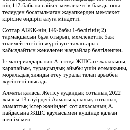
нің 117-бабына сәйкес мемлекеттік бажды оны
төлеуден босатылмаған жауапкерден мемлекет
кірісіне өндіріп алуға міндетті.
Соттар АІЖК-нің 149-бабы 1-бөлігінің 2)
тармақшасын бұза отырып, мемлекеттік баж
төлемей сот ісін жүргізуге талап-арыз
қабылдайтын жекелеген жағдайлар белгіленген.
Іс материалдарынан А. сотқа ЖШС-ге жалақыны,
қарапайым, тұрақсыздық айыбы үшін өтемақыны,
моральдық зиянды өтеу туралы талап арызбен
жүгінгені шығады.
Алматы қаласы Жетісу аудандық сотының 2022
жылғы 13 сәуірдегі Алматы қалалық сотының
азаматтық істер жөніндегі сот алқасының А.
пайдасына ЖШС қаулысымен күшінде қалған
шешімімен.