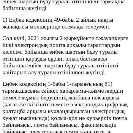
еңбек шартын бұзу туралы өтінішпен тармақша
бойынша жүгінді
1) Еңбек кодексінің 49-бабы 2 айлық нақты
жалақысы мөлшерінде өтемақы төлеумен.
Сол күні, 2021 жылғы 2 қыркүйекте т.жауапкерге
ішкі электрондық пошта арқылы тараптардың
келісімі бойынша еңбек шартын бұзу туралы
өтінішін қарауды сұрап, оның бастамасы
бойынша еңбек шартын бұзу туралы өтінішті
қайтарып алу туралы өтінішпен жүгінді.
Еңбек кодексінің 1-бабы 1-тармағының 81)
тармақшасына сәйкес хабарлама-қызметкердің
немесе жұмыс берушінің жазбаша нысандағы
(қағаз жеткізгіште немесе электрондық цифрлық
қолтаңба арқылы куәландырылған электрондық
құжат нысанында) қолма-қол не курьерлік почта
байланысы, почта байланысы, факсимильдік
байланыс, электрондық почта және өзге де