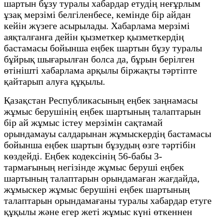
шартын бұзу туралы хабардар етудің неғұрлым
ұзақ мерзімі белгіленбесе, кемінде бір айдан
кейін жүзеге асырылады. Хабарлама мерзімі
аяқталғанға дейін қызметкер қызметкердің
бастамасы бойынша еңбек шартын бұзу туралы
бұйрық шығарылған болса да, бұрын берілген
өтінішті хабарлама арқылы біржақты тәртіпте
қайтарып алуға құқылы.
Қазақстан Республикасының еңбек заңнамасы
жұмыс берушінің еңбек шартының талаптарын
бір ай жұмыс істеу мерзімін сақтамай
орындамауы салдарынан жұмыскердің бастамасы
бойынша еңбек шартын бұзудың өзге тәртібін
көздейді. Еңбек кодексінің 56-бабы 3-
тармағының негізінде жұмыс беруші еңбек
шартының талаптарын орындамаған жағдайда,
жұмыскер жұмыс берушіні еңбек шартының
талаптарын орындамағаны туралы хабардар етуге
құқылы және егер жеті жұмыс күні өткеннен