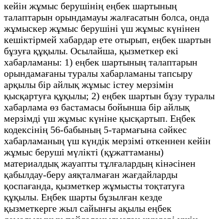
кейін жұмыс берушінің еңбек шартының
талаптарын орындамауы жалғасатын болса, онда
жұмыскер жұмыс берушіні үш жұмыс күнінен
кешіктірмей хабардар ете отырып, еңбек шартын
бұзуға құқылы. Осылайша, қызметкер екі
хабарламаны: 1) еңбек шартының талаптарын
орындамағаны туралы хабарламаны тапсыру
арқылы бір айлық жұмыс істеу мерзімін
қысқартуға құқылы; 2) еңбек шартын бұзу туралы
хабарлама өз бастамасы бойынша бір айлық
мерзімді үш жұмыс күніне қысқартып. Еңбек
кодексінің 56-бабының 5-тармағына сәйкес
хабарламаның үш күндік мерзімі өткеннен кейін
жұмыс беруші мүлікті (құжаттаманы)
материалдық жауапты тұлғалардың кінәсінен
қабылдау-беру аяқталмаған жағдайларды
қоспағанда, қызметкер жұмысты тоқтатуға
құқылы. Еңбек шарты бұзылған кезде
қызметкерге жыл сайынғы ақылы еңбек