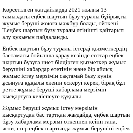
Көрсетілген жағдайларда 2021 жылғы 13
тамыздағы еңбек шартын бұзу туралы бұйрықты
жұмыс беруші жоюға мәжбүр болды, өйткені
Т.еңбек шартын бұзу туралы өтінішті қайтарып
алу құқығын пайдаланды.
Еңбек шартын бұзу туралы істерді қызметкердің
бастамасы бойынша қарау кезінде соттар еңбек
шартын бұзуға ниет білдірген қызметкер жұмыс
берушіні хабардар ететінін және бір айлық
жұмыс істеу мерзімін сақтамай бұзу күнін
ұсынуға құқылы екенін ескеруі керек, бірақ бұл
ретте жұмыс беруші хабарлама мерзімін
қысқартуға келіспеуге құқылы.
Жұмыс беруші жұмыс істеу мерзімін
қысқартудан бас тартқан жағдайда, еңбек шартын
бұзу хабарлама мерзімі өткеннен кейін ғана,
яғни, егер еңбек шартында жұмыс берушіні еңбек