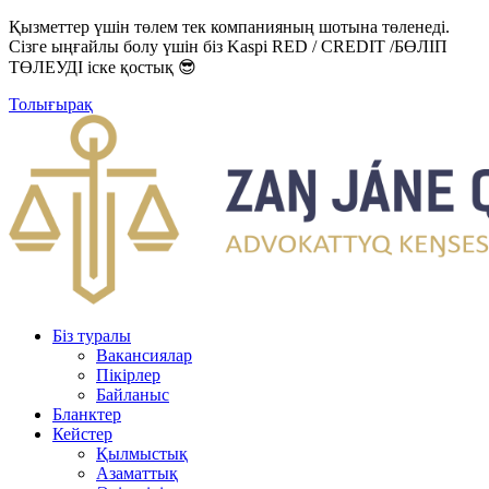
Қызметтер үшін төлем тек компанияның шотына төленеді.
Сізге ыңғайлы болу үшін біз Kaspi RED / CREDIT /БӨЛІП
ТӨЛЕУДІ іске қостық 😎
Толығырақ
Біз туралы
Вакансиялар
Пікірлер
Байланыс
Бланктер
Кейстер
Қылмыстық
Азаматтық