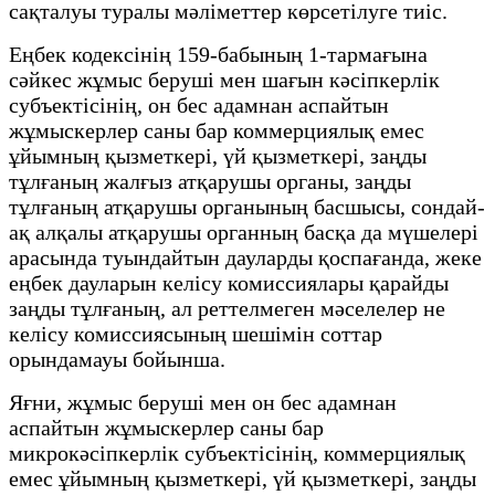
сақталуы туралы мәліметтер көрсетілуге тиіс.
Еңбек кодексінің 159-бабының 1-тармағына
сәйкес жұмыс беруші мен шағын кәсіпкерлік
субъектісінің, он бес адамнан аспайтын
жұмыскерлер саны бар коммерциялық емес
ұйымның қызметкері, үй қызметкері, заңды
тұлғаның жалғыз атқарушы органы, заңды
тұлғаның атқарушы органының басшысы, сондай-
ақ алқалы атқарушы органның басқа да мүшелері
арасында туындайтын дауларды қоспағанда, жеке
еңбек дауларын келісу комиссиялары қарайды
заңды тұлғаның, ал реттелмеген мәселелер не
келісу комиссиясының шешімін соттар
орындамауы бойынша.
Яғни, жұмыс беруші мен он бес адамнан
аспайтын жұмыскерлер саны бар
микрокәсіпкерлік субъектісінің, коммерциялық
емес ұйымның қызметкері, үй қызметкері, заңды