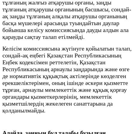
тұлғаның жалғыз атқарушы органы, заңды
тұлғаның атқарушы органының басшысы, сондай-
ақ заңды тұлғаның алқалы атқарушы органының
басқа мүшелері арасында туындайтын даулар
бойынша келісу комиссиясында дауды алдын ала
қарауды сақтау талап етілмейді.
Келісім комиссиясына жүгінуге қойылатын талап,
сондай-ақ еңбегі Қазақстан Республикасының
Еңбек кодексімен реттелетін, Қазақстан
Республикасының арнаулы заңдарында және өзге
де нормативтік құқықтық актілерінде көзделген
ерекшеліктерімен, оның ішінде әскери қызметте
тұрған, арнаулы мемлекеттік және құқық қорғау
органдары қызметкерлерінің, мемлекеттік
қызметшілердің жекелеген санаттарына да
қолданылмайды.
Алайда, заңның бұл талабы бұзылған