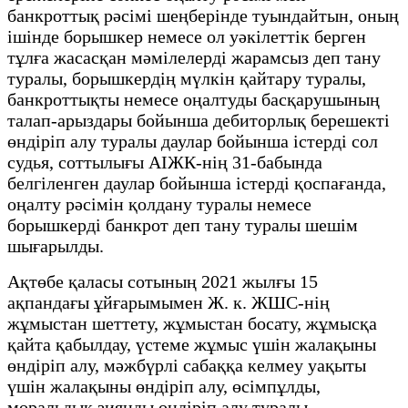
банкроттық рәсімі шеңберінде туындайтын, оның
ішінде борышкер немесе ол уәкілеттік берген
тұлға жасасқан мәмілелерді жарамсыз деп тану
туралы, борышкердің мүлкін қайтару туралы,
банкроттықты немесе оңалтуды басқарушының
талап-арыздары бойынша дебиторлық берешекті
өндіріп алу туралы даулар бойынша істерді сол
судья, соттылығы АІЖК-нің 31-бабында
белгіленген даулар бойынша істерді қоспағанда,
оңалту рәсімін қолдану туралы немесе
борышкерді банкрот деп тану туралы шешім
шығарылды.
Ақтөбе қаласы сотының 2021 жылғы 15
ақпандағы ұйғарымымен Ж. к. ЖШС-нің
жұмыстан шеттету, жұмыстан босату, жұмысқа
қайта қабылдау, үстеме жұмыс үшін жалақыны
өндіріп алу, мәжбүрлі сабаққа келмеу уақыты
үшін жалақыны өндіріп алу, өсімпұлды,
моральдық зиянды өндіріп алу туралы