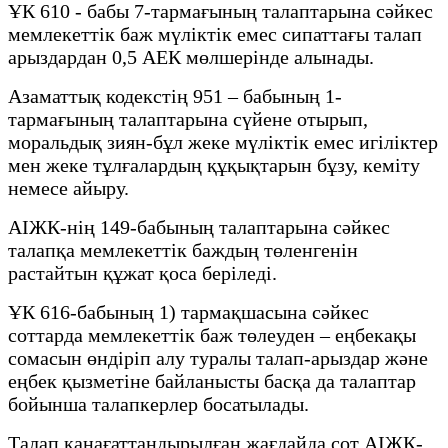
ҰК 610 - бабы 7-тармағының талаптарына сәйкес
мемлекеттік баж мүліктік емес сипаттағы талап
арыздардан 0,5 АЕК мөлшерінде алынады.
Азаматтық кодекстің 951 – бабының 1-
тармағының талаптарына сүйене отырып,
моральдық зиян-бұл жеке мүліктік емес игіліктер
мен жеке тұлғалардың құқықтарын бұзу, кеміту
немесе айыру.
АІЖК-нің 149-бабының талаптарына сәйкес
талапқа мемлекеттік баждың төленгенін
растайтын құжат қоса беріледі.
ҰК 616-бабының 1) тармақшасына сәйкес
соттарда мемлекеттік баж төлеуден – еңбекақы
сомасын өндіріп алу туралы талап-арыздар және
еңбек қызметіне байланысты басқа да талаптар
бойынша талапкерлер босатылады.
Талап қанағаттандырылған жағдайда сот АІЖК-