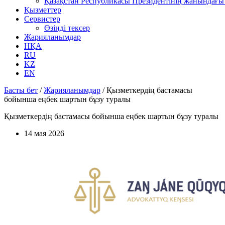
Қазақстан Республикасы Президентінің жанындағы 
Қызметтер
Сервистер
Өзіңді тексер
Жарияланымдар
НҚА
RU
KZ
EN
Басты бет
/
Жарияланымдар
/
Қызметкердің бастамасы
бойынша еңбек шартын бұзу туралы
Қызметкердің бастамасы бойынша еңбек шартын бұзу туралы
14 мая 2026