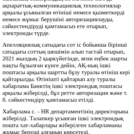
ақпараттық-коммуникациялық технологиялар
арқылы ұсынылған өтініші немесе қызметкерді
немесе жұмыс берушіні авторизациялауды,
сәйкестендіруді қамтамасыз ете отырып,
электронды түрде.
Апелляциялық сатыдағы сот іс бойынша бірінші
сатыдағы соттың шешімін алып тастай отырып,
2021 жылдың 2 қыркүйегінде, яғни еңбек шарты
нақты бұзылған күнге дейін, АҚ-ның ішкі
поштасы арқылы шартты бұзу туралы өтініш кері
қайтарылды. Өтінішті қайтарып алу туралы
хабарлама Банктің ішкі электрондық поштасы
арқылы жіберілді, бұл ретте авторизация және т.
б. сәйкестендіру қамтамасыз етілді.
Хабарлама с. - HR департаментінің директорына
жіберілді. Талапкер ұсынған ішкі электрондық
пошта хат-хабарлары жіберілген хабарламаны
жұмыс беруші алғанын көрсетеді.