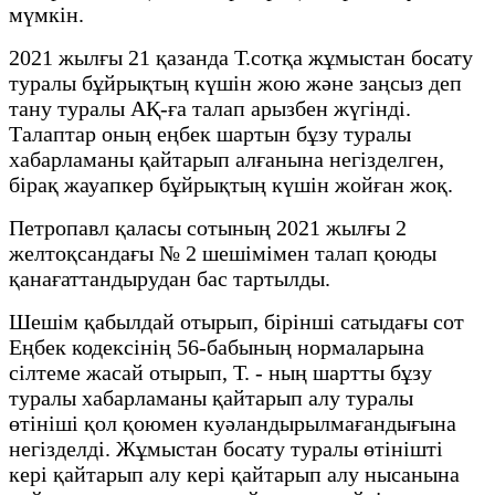
мүмкін.
2021 жылғы 21 қазанда Т.сотқа жұмыстан босату
туралы бұйрықтың күшін жою және заңсыз деп
тану туралы АҚ-ға талап арызбен жүгінді.
Талаптар оның еңбек шартын бұзу туралы
хабарламаны қайтарып алғанына негізделген,
бірақ жауапкер бұйрықтың күшін жойған жоқ.
Петропавл қаласы сотының 2021 жылғы 2
желтоқсандағы № 2 шешімімен талап қоюды
қанағаттандырудан бас тартылды.
Шешім қабылдай отырып, бірінші сатыдағы сот
Еңбек кодексінің 56-бабының нормаларына
сілтеме жасай отырып, Т. - ның шартты бұзу
туралы хабарламаны қайтарып алу туралы
өтініші қол қоюмен куәландырылмағандығына
негізделді. Жұмыстан босату туралы өтінішті
кері қайтарып алу кері қайтарып алу нысанына