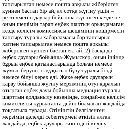
тапсырылған немесе пошта арқылы жіберілген
күннен бастап бір ай, ал сотқа жүгіну үшін –
реттелмеген даулар бойынша жүгінген кезде не
оның шешімін тарап еңбек шартын орындамаған
кезде келісім комиссиясы шешімінің көшірмесін
тапсыру туралы хабарламасы бар тапсырыс
хатпен тапсырылған немесе пошта арқылы
жіберілген күннен бастап екі ай; 2) басқа да
еңбек даулары бойынша-Жұмыскер, оның ішінде
бұрын еңбек қатынастарында болған немесе
жұмыс беруші өз құқығын бұзу туралы білді
немесе білуі керек еді. Жеке еңбек дауларын
қарау бойынша жүгіну мерзімінің өтуі қаралып
отырған еңбек дауы бойынша медиация туралы
шарттың қолданылу кезеңінде, сондай-ақ келісім
комиссиясы құрылғанға дейін болмаған жағдайда
тоқтатыла тұрады. Өтініштің белгіленген
мерзімін дәлелді себептермен өткізіп алған
жағдайда, еңбек даулары жөніндегі келісу