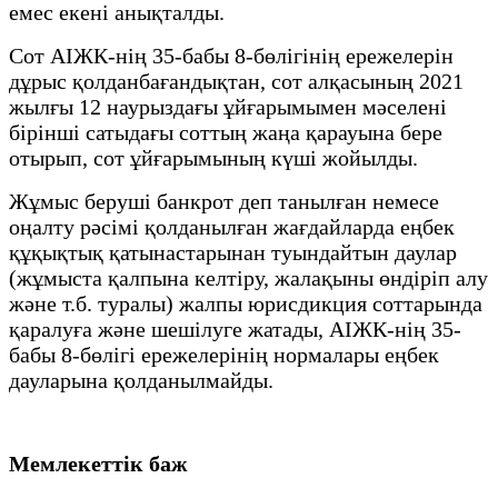
емес екені анықталды.
Сот АІЖК-нің 35-бабы 8-бөлігінің ережелерін
дұрыс қолданбағандықтан, сот алқасының 2021
жылғы 12 наурыздағы ұйғарымымен мәселені
бірінші сатыдағы соттың жаңа қарауына бере
отырып, сот ұйғарымының күші жойылды.
Жұмыс беруші банкрот деп танылған немесе
оңалту рәсімі қолданылған жағдайларда еңбек
құқықтық қатынастарынан туындайтын даулар
(жұмыста қалпына келтіру, жалақыны өндіріп алу
және т.б. туралы) жалпы юрисдикция соттарында
қаралуға және шешілуге жатады, АІЖК-нің 35-
бабы 8-бөлігі ережелерінің нормалары еңбек
дауларына қолданылмайды.
Мемлекеттік баж