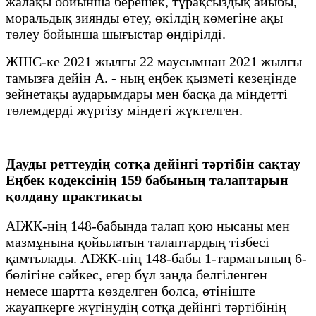
жалақы бойынша берешек, тұрақсыздық айыбы,
моральдық зиянды өтеу, өкілдің көмегіне ақы
төлеу бойынша шығыстар өндірілді.
ЖШС-ке 2021 жылғы 22 маусымнан 2021 жылғы
тамызға дейін А. - ның еңбек қызметі кезеңінде
зейнетақы аударымдары мен басқа да міндетті
төлемдерді жүргізу міндеті жүктелген.
Дауды реттеудің сотқа дейінгі тәртібін сақтау
Еңбек кодексінің 159 бабының талаптарын
қолдану практикасы
АІЖК-нің 148-бабында талап қою нысаны мен
мазмұнына қойылатын талаптардың тізбесі
қамтылады. АІЖК-нің 148-бабы 1-тармағының 6-
бөлігіне сәйкес, егер бұл заңда белгіленген
немесе шартта көзделген болса, өтініште
жауапкерге жүгінудің сотқа дейінгі тәртібінің