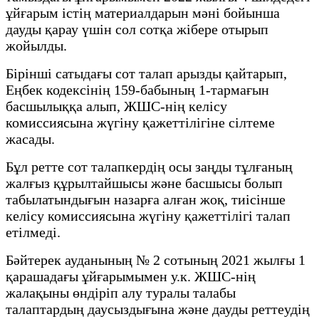
ұйғарым істің материалдарын мәні бойынша
дауды қарау үшін сол сотқа жібере отырып
жойылды.
Бірінші сатыдағы сот талап арызды қайтарып,
Еңбек кодексінің 159-бабының 1-тармағын
басшылыққа алып, ЖШС-нің келісу
комиссиясына жүгіну қажеттілігіне сілтеме
жасады.
Бұл ретте сот талапкердің осы заңды тұлғаның
жалғыз құрылтайшысы және басшысы болып
табылатындығын назарға алған жоқ, тиісінше
келісу комиссиясына жүгіну қажеттілігі талап
етілмеді.
Бәйтерек ауданының № 2 сотының 2021 жылғы 1
қарашадағы ұйғарымымен у.к. ЖШС-нің
жалақыны өндіріп алу туралы талабы
талаптардың даусыздығына және дауды реттеудің