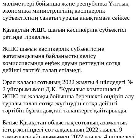
мәліметтері бойынша және республика Ұлттық
экономика министрлігінің кәсіпкерлік
субъектісінің санаты туралы анықтамаға сәйкес
Қазақстан ЖШС шағын кәсіпкерлік субъектісі
ретінде тіркелген.
ЖШС шағын кәсіпкерлік субъектісіне
жататындығына байланысты келісу
комиссиясында еңбек дауын реттеудің сотқа
дейінгі тәртібі талап етілмеді.
Орал қаласы сотының 2022 жылғы 4 шілдедегі №
2 ұйғарымымен Д.К. "Құрылыс компаниясы"
ЖШС-не жалақы бойынша берешекті өндіріп алу
туралы талап сотқа жүгінудің сотқа дейінгі
тәртібін бұзғандықтан талапкерге қайтарылды.
Батыс Қазақстан облыстық сотының азаматтық
істер жөніндегі сот алқасының 2022 жылғы 9
тамыздағы ұйғарымымен 2022 жылғы 4 шілдедегі