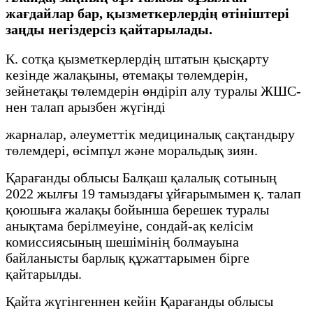
жағдайлар бар, қызметкерлердің өтініштері
заңды негіздерсіз қайтарылады.
К. сотқа қызметкерлердің штатын қысқарту
кезінде жалақыны, өтемақы төлемдерін,
зейнетақы төлемдерін өндіріп алу туралы ЖШС-
нен талап арызбен жүгінді
жарналар, әлеуметтік медициналық сақтандыру
төлемдері, өсімпұл және моральдық зиян.
Қарағанды облысы Балқаш қалалық сотының
2022 жылғы 19 тамыздағы ұйғарымымен қ. талап
қоюшыға жалақы бойынша берешек туралы
анықтама берілмеуіне, сондай-ақ келісім
комиссиясының шешімінің болмауына
байланысты барлық құжаттарымен бірге
қайтарылды.
Қайта жүгінгеннен кейін Қарағанды облысы