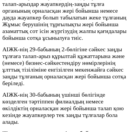
талап-арыздар жауапкердің-заңды тұлға
органының орналасқан жері бойынша немесе
дауда жауапкер болып табылатын жеке тұлғаның
Жұмыс берушінің тұрғылықты жері бойынша
азаматтық сот ісін жүргізудің жалпы қағидалары
бойынша сотқа ұсынылуға тиіс.
АІЖК-нің 29-бабының 2-бөлігіне сәйкес заңды
тұлғаға талап-арыз құрылтай құжаттарына және
(немесе) бизнес-сәйкестендіру нөмірлерінің
ұлттық тізіліміне енгізілген мекенжайға сәйкес
заңды тұлғаның орналасқан жері бойынша сотқа
беріледі.
АІЖК-нің 30-бабының үшінші бөлігінде
көзделген тәртіппен филиалдың немесе
өкілдіктің орналасқан жері бойынша талап қою
кезінде жауапкерлер тек заңды тұлғалар бола
алады.