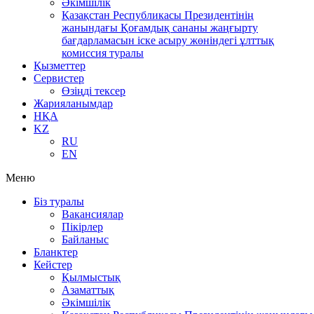
Әкімшілік
Қазақстан Республикасы Президентінің
жанындағы Қоғамдық сананы жаңғырту
бағдарламасын іске асыру жөніндегі ұлттық
комиссия туралы
Қызметтер
Сервистер
Өзіңді тексер
Жарияланымдар
НҚА
KZ
RU
EN
Меню
Біз туралы
Вакансиялар
Пікірлер
Байланыс
Бланктер
Кейстер
Қылмыстық
Азаматтық
Әкімшілік