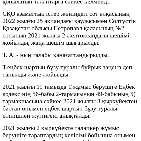
қойылатын талаптарға сәйкес келмейді.
СҚО азаматтық істер жөніндегі сот алқасының
2022 жылғы 25 ақпандағы қаулысымен Солтүстік
Қазақстан облысы Петропавл қаласының №2
сотының 2021 жылғы 2 желтоқсандағы шешімі
жойылды, жаңа шешім шығарылды.
Т. А. - ның талабы қанағаттандырылды.
Т.еңбек шартын бұзу туралы бұйрық заңсыз деп
танылды және жойылды.
2021 жылғы 11 тамызда Т.жұмыс берушіге Еңбек
кодексінің 56-бабы 2-тармағының 49-бабының 5)
тармақшасына сәйкес 2021 жылғы 3 қыркүйектен
бастап онымен еңбек шартын бұзу туралы
өтінішпен жүгінгені анықталды.
2021 жылғы 2 қыркүйекте талапкер жұмыс
берушіге тараптардың келісімі бойынша онымен