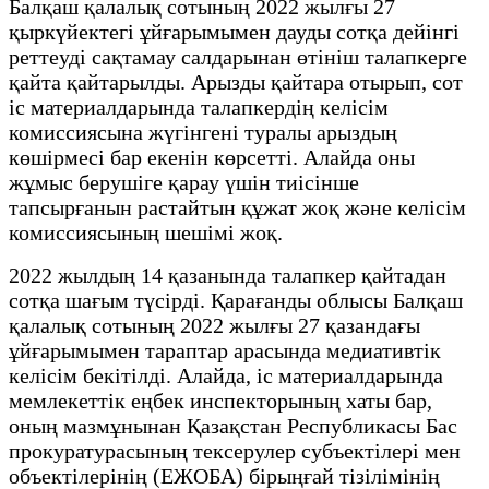
Балқаш қалалық сотының 2022 жылғы 27
қыркүйектегі ұйғарымымен дауды сотқа дейінгі
реттеуді сақтамау салдарынан өтініш талапкерге
қайта қайтарылды. Арызды қайтара отырып, сот
іс материалдарында талапкердің келісім
комиссиясына жүгінгені туралы арыздың
көшірмесі бар екенін көрсетті. Алайда оны
жұмыс берушіге қарау үшін тиісінше
тапсырғанын растайтын құжат жоқ және келісім
комиссиясының шешімі жоқ.
2022 жылдың 14 қазанында талапкер қайтадан
сотқа шағым түсірді. Қарағанды облысы Балқаш
қалалық сотының 2022 жылғы 27 қазандағы
ұйғарымымен тараптар арасында медиативтік
келісім бекітілді. Алайда, іс материалдарында
мемлекеттік еңбек инспекторының хаты бар,
оның мазмұнынан Қазақстан Республикасы Бас
прокуратурасының тексерулер субъектілері мен
объектілерінің (ЕЖОБА) бірыңғай тізілімінің