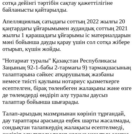
сотқа дейінгі тәртібін сақтау қажеттілігіне
байланысты қайтарылды.
Апелляциялық сатыдағы соттың 2022 жылғы 20
қаңтардағы ұйғарымымен аудандық соттың 2021
жылғы 1 қарашадағы ұйғарымы іс материалдарын
мәні бойынша дауды қарау үшін сол сотқа жібере
отырып, күшін жойды.
"Нотариат туралы" Қазақстан Республикасы
Заңының 92-1-бабы 2-тармағы 9) тармақшасының
талаптарына сәйкес атқарушылық жазбаны
немесе тиісті қаулыны нотариус қызметкерге
есептелген, бірақ төленбеген жалақыны және өзге
де төлемдерді өндіріп алу туралы даусыз
талаптар бойынша шығарады.
Талап-арыздың мазмұнынан көрініп тұрғандай,
дау тараптары арасында еңбек шарты жасалмады,
сондықтан талапкердің жалақысы есептелмеді,