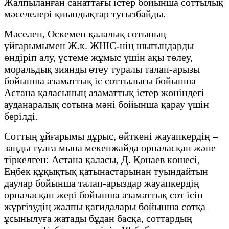
Жалпыланған санаттағы істер бойынша соттылық
мәселелері қиындықтар туғызбайды.
Мәселен, Өскемен қалалық сотының
ұйғарымымен Ж.к. ЖШС-нің шығындарды
өндіріп алу, үстеме жұмыс үшін ақы төлеу,
моральдық зиянды өтеу туралы талап-арызы
бойынша азаматтық іс соттылығы бойынша
Астана қаласының азаматтық істер жөніндегі
ауданаралық сотына мәні бойынша қарау үшін
берілді.
Соттың ұйғарымы дұрыс, өйткені жауапкердің –
заңды тұлға мына мекенжайда орналасқан және
тіркелген: Астана қаласы, Д. Қонаев көшесі,
Еңбек құқықтық қатынастарынан туындайтын
даулар бойынша талап-арыздар жауапкердің
орналасқан жері бойынша азаматтық сот ісін
жүргізудің жалпы қағидалары бойынша сотқа
ұсынылуға жатады бұдан басқа, соттардың