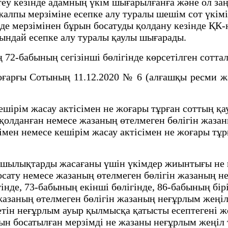
еу кезінде адамның үкім шығарылғанға және ол заң
жалпы мерзіміне есепке алу туралы шешім сот үкім
рде мерзімінен бұрын босатуды қолдану кезінде ҚК-
сындай есепке алу туралы қаулы шығарады.
2-бабының сегізінші бөлігінде көрсетілген сотта
ғарғы Сотының 11.12.2020 № 6 (алғашқы ресми жар
ірім жасау актісімен не жоғары тұрған соттың қа
қолданған немесе жазаның өтелмеген бөлігін жазан
імен немесе кешірім жасау актісімен не жоғары тұ
ұзушылықтарды жасағаны үшін үкімдер жиынтығы не
осату немесе жазаның өтелмеген бөлігін жазаның н
інде, 73-бабының екінші бөлігінде, 86-бабының бір
жазаның өтелмеген бөлігін жазаның неғұрлым жеңі
ін неғұрлым ауыр қылмысқа қатысты есептегені жөн
рын босатылған мерзімді не жазаны неғұрлым жеңіл