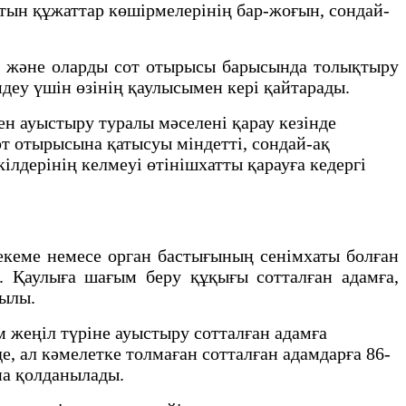
атын құжаттар көшірмелерінің бар-жоғын, сондай-
а және оларды сот отырысы барысында толықтыру
деу үшін өзінің қаулысымен кері қайтарады.
н ауыстыру туралы мәселені қарау кезінде
т отырысына қатысуы міндетті, сондай-ақ
ілдерінің келмеуі өтінішхатты қарауға кедергі
ме немесе орган бастығының сенімхаты болған
. Қаулыға шағым беру құқығы сотталған адамға,
қылы.
 жеңіл түріне ауыстыру сотталған адамға
е, ал кәмелетке толмаған сотталған адамдарға 86-
ана қолданылады.