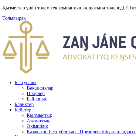
Қызметтер үшін төлем тек компанияның шотына төленеді. Сізг
Толығырақ
Біз туралы
Вакансиялар
Пікірлер
Байланыс
Бланктер
Кейстер
Қылмыстық
Азаматтық
Әкімшілік
Қазақстан Республикасы Президентінің жанындағы 