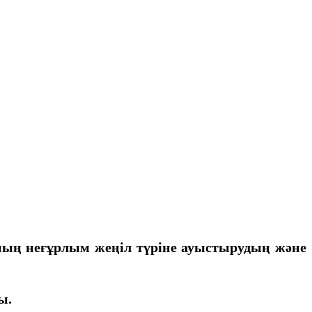
аның неғұрлым жеңіл түріне ауыстырудың және
ы.