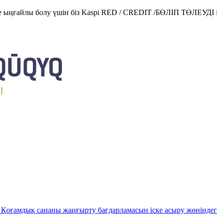
е ыңғайлы болу үшін біз Kaspi RED / CREDIT /БӨЛІП ТӨЛЕУДІ і
Қоғамдық сананы жаңғырту бағдарламасын іске асыру жөніндег