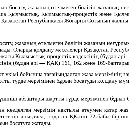
босату, жазаның өтелмеген бөлігін жазаның неғ
нша Қылмыстық, Қылмыстық-процестік және Қылмы
а Қазақстан Республикасы Жоғарғы Сотының жалп
сату, жазаның өтелмеген бөлігін жазаның неғұрлым
ады. Оларды қолдану мәселелері Қазақстан Респуб
ликасы Қылмыстық-процестік кодексінің (бұдан әрі
нің (бұдан әрі — ҚАК) 161, 162 және 169-баптарым
сот үкімі бойынша тағайындалған жаза мерзімінің з
ртты түрде мерзімінен бұрын босатуды қолдану мүм
шінші абзацтары шартты түрде мерзімінен бұрын 
өзделген мерзімін нақтылы өтеумен қатар жаза
егенін анықтаса, онда ол ҚК-нің 72-бабы бірінші
ын босатуға жатады.