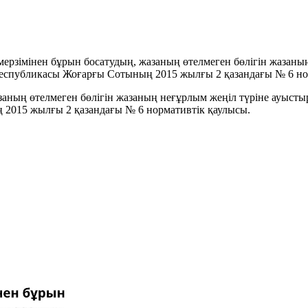
мерзімінен бұрын босатудың, жазаның өтелмеген бөлігін жазаны
 Республикасы Жоғарғы Сотының 2015 жылғы 2 қазандағы № 6 но
заның өтелмеген бөлігін жазаның неғұрлым жеңіл түріне ауысты
 2015 жылғы 2 қазандағы № 6 нормативтік қаулысы.