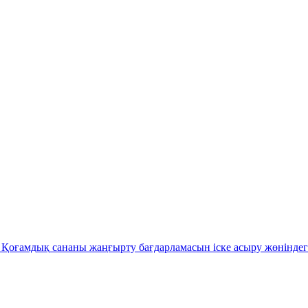
Қоғамдық сананы жаңғырту бағдарламасын іске асыру жөніндег