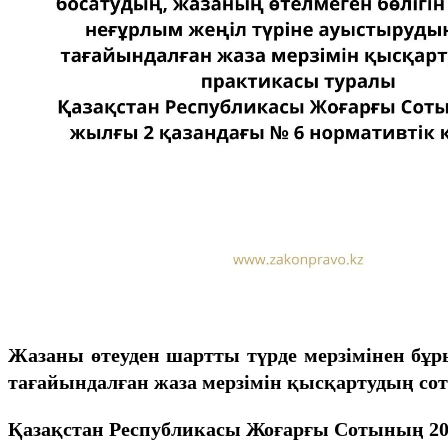
Жазаны өтеуден шартты түрде мерзімінен бұр
тағайындалған жаза мерзімін қысқартудың со
Қазақстан Республикасы Жоғарғы Сотының 20