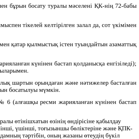
ен бұрын босату туралы мәселені ҚК-нің 72-бабы
спен тікелей келтірілген залал да, сот үкімімен
мен қатар қылмыстық істен туындайтын азаматтық
рияланған күнінен бастап қолданысқа енгізіледі);
лыларымен.
рлық шартын орындаған және нәтижелер басталған
рын босатылуы мүмкін.
 6 (алғашқы ресми жарияланған күнінен бастап
ралы өтінішхатын өзінің өндірісіне қабылдау
рінші, үшінші, тоғызыншы бөліктеріне және ҚПК-
адамның тәртібін, оның жазаны өтеудің бүкіл