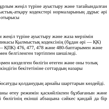
ұрлым жеңіл түріне ауыстыру және тағайындалған
стық-атқару кодекстері нормаларының дұрыс әрі
ы отырысы
 жеңіл түріне ауыстыру және жаза мерзімін
ликасы Қылмыстық кодексінің (бұдан әрі — ҚК)
 — ҚПК) 476, 477, 478 және 480-баптарымен және
ен белгіленген тәртіппен шешіледі.
аңмен көзделген бөлігін өтеген және оны толық
кіндігін бекітетініне соттардың назары
босатуды қолданудың арнайы шарттарын көздейді.
ны өтеу режимін қаскөйлікпен бұзбағанын және
 бөлігінің екінші абзацына сәйкес қандай да бір