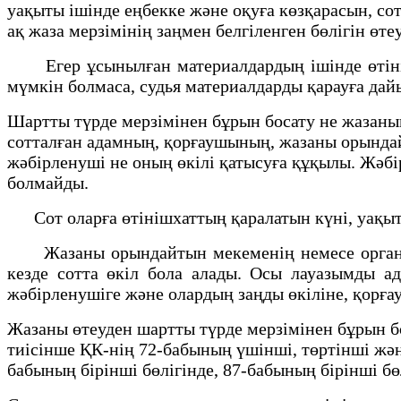
уақыты ішінде еңбекке және оқуға көзқарасын, со
ақ жаза мерзімінің заңмен белгіленген бөлігін өте
Егер ұсынылған материалдардың ішінде өтінішх
мүмкін болмаса, судья материалдарды қарауға дай
Шартты түрде мерзімінен бұрын босату не жазаның
сотталған адамның, қорғаушының, жазаны орындай
жәбірленуші не оның өкілі қатысуға құқылы. Жәбір
болмайды.
Сот оларға өтінішхаттың қаралатын күні, уақыты
Жазаны орындайтын мекеменің немесе органны
кезде сотта өкіл бола алады. Осы лауазымды а
жәбірленушіге және олардың заңды өкіліне, қорға
Жазаны өтеуден шартты түрде мерзімінен бұрын бо
тиісінше ҚК-нің 72-бабының үшінші, төртінші және
бабының бірінші бөлігінде, 87-бабының бірінші бө