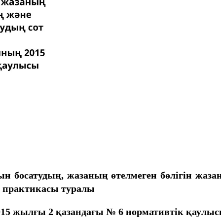
ын босатудың, жазаның өтелмеген бөлігін жаз
т практикасы туралы
15 жылғы 2 қазандағы № 6 нормативтік қаулыс