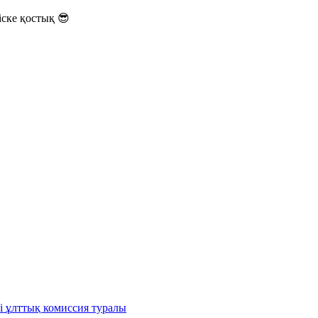
ске қостық 😎
і ұлттық комиссия туралы