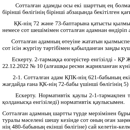
Сотталған адамды осы екі шарттың ең болмағанд
бірінші бөлігінің бірінші абзацында бекітілген қа
ҚК-нің 72 және 73-баптарына қатысты қылмыспен 
немесе сот шешімімен сотталған адамнан өндіріп а
Сотталған адамның өтеуіне жататын қылмыспен к
сот ісін жүргізу тәртібімен қабылданған заңды кү
Ескерту. 2-тармаққа өзгерістер енгізілді - ҚР Ж
22.12.2022 № 10 (алғашқы ресми жарияланған күні
2-1. Сотталған адам ҚПК-нің 621-бабының екінш
жағдайда ғана ҚК-нің 72-бабы үшінші бөлігінің 5
Ескерту. Нормативтік қаулы 2-1-тармақпен то
қолданысқа енгізіледі) нормативтік қаулысымен.
Сотталған адамның шартты түрде мерзімінен бұрын
туралы мәселені шешу кезінде сот оның оған заң
нің 480-бабының екінші бөлігіне) сай келетін-кел