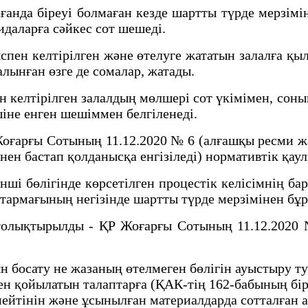
а біреуі болмаған кезде шартты түрде мерзімін
ғидаларға сәйкес сот шешеді.
келтірілген және өтелуге жататын залалға қылмы
лынған өзге де сомалар, жатады.
елтірілген залалдың мөлшері сот үкімімен, соны
шіне енген шешіммен белгіленеді.
оғарғы Сотының 11.12.2020 № 6 (алғашқы ресми жа
нен бастап қолданысқа енгізіледі) нормативтік қау
і бөлігінде көрсетілген процестік келісімнің ба
) тармағының негізінде шартты түрде мерзімінен бұ
лықтырылды - ҚР Жоғарғы Сотының 11.12.2020 №
 босату не жазаның өтелмеген бөлігін ауыстыру ту
мен қойылатын талаптарға (ҚАК-тің 162-бабының бі
мейтінін және ұсынылған материалдарда сотталған 