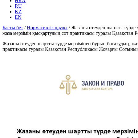
НҚА
RU
KZ
EN
Басты бет
/
Нормативтік қаулы
/
Жазаны өтеуден шартты түрде 
жаза мерзімін қысқартудың сот практикасы туралы Қазақстан
Жазаны өтеуден шартты түрде мерзімінен бұрын босатудың, жа
практикасы туралы Қазақстан Республикасы Жоғарғы Сотының