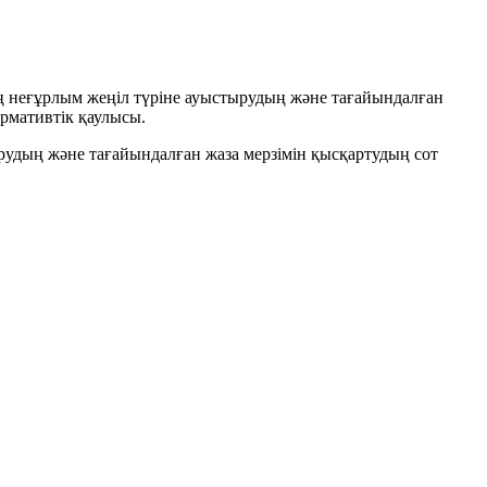
ң неғұрлым жеңіл түріне ауыстырудың және тағайындалған
рмативтік қаулысы.
рудың және тағайындалған жаза мерзімін қысқартудың сот