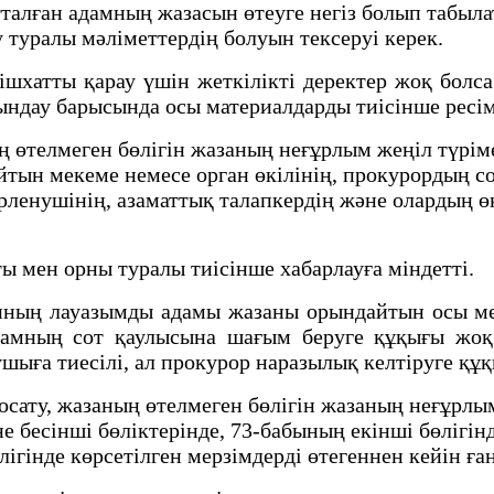
тталған адамның жазасын өтеуге негіз болып табыл
у туралы мәліметтердің болуын тексеруі керек.
атты қарау үшін жеткілікті деректер жоқ болс
ындау барысында осы материалдарды тиісінше ресім
 өтелмеген бөлігін жазаның неғұрлым жеңіл түріме
тын мекеме немесе орган өкілінің, прокурордың со
ленушінің, азаматтық талапкердің және олардың өк
 мен орны туралы тиісінше хабарлауға міндетті.
ң лауазымды адамы жазаны орындайтын осы меке
дамның сот қаулысына шағым беруге құқығы жоқ
ушыға тиесілі, ал прокурор наразылық келтіруге құ
сату, жазаның өтелмеген бөлігін жазаның неғұрлым
 бесінші бөліктерінде, 73-бабының екінші бөлігінд
лігінде көрсетілген мерзімдерді өтегеннен кейін ғ