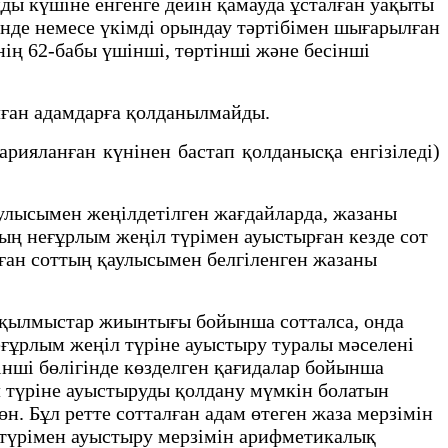
ды күшіне енгенге дейін қамауда ұсталған уақыты
інде немесе үкімді орындау тәртібімен шығарылған
нің 62-бабы үшінші, төртінші және бесінші
лған адамдарға қолданылмайды.
ияланған күнінен бастап қолданысқа енгізіледі)
улысымен жеңілдетілген жағдайларда, жазаны
ың неғұрлым жеңіл түрімен ауыстырған кезде сот
рған соттың қаулысымен белгіленген жазаны
 қылмыстар жиынтығы бойынша сотталса, онда
еғұрлым жеңіл түріне ауыстыру туралы мәселені
інші бөлігінде көзделген қағидалар бойынша
л түріне ауыстыруды қолдану мүмкін болатын
. Бұл ретте сотталған адам өтеген жаза мерзімін
 түрімен ауыстыру мерзімін арифметикалық