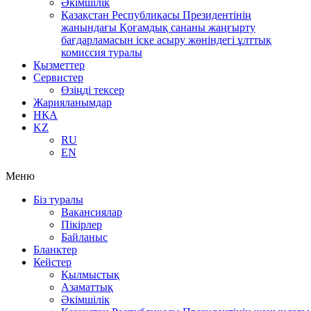
Әкімшілік
Қазақстан Республикасы Президентінің
жанындағы Қоғамдық сананы жаңғырту
бағдарламасын іске асыру жөніндегі ұлттық
комиссия туралы
Қызметтер
Сервистер
Өзіңді тексер
Жарияланымдар
НҚА
KZ
RU
EN
Меню
Біз туралы
Вакансиялар
Пікірлер
Байланыс
Бланктер
Кейстер
Қылмыстық
Азаматтық
Әкімшілік