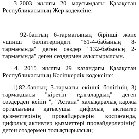
3. 2003 жылғы 20 маусымдағы Қазақстан
Республикасының Жер кодексіне:
92-баптың 6-тармағының бірінші және
үшінші бөліктеріндегі "61-4-бабының 8-
тармағында" деген сөздер "132-бабының 2-
тармағында" деген сөздермен ауыстырылсын.
4. 2015 жылғы 29 қазандағы Қазақстан
Республикасының Кәсіпкерлік кодексіне:
1) 82-баптың 3-тармағы екінші бөлігінің 3)
тармақшасы "кіретін тұлғалардың" деген
сөздерден кейін ", "Астана" халықаралық қаржы
орталығына қатысушы цифрлық активтер
қызметтерінің провайдерлерін қоспағанда,
цифрлық активтер қызметтері провайдерлерінің"
деген сөздермен толықтырылсын;