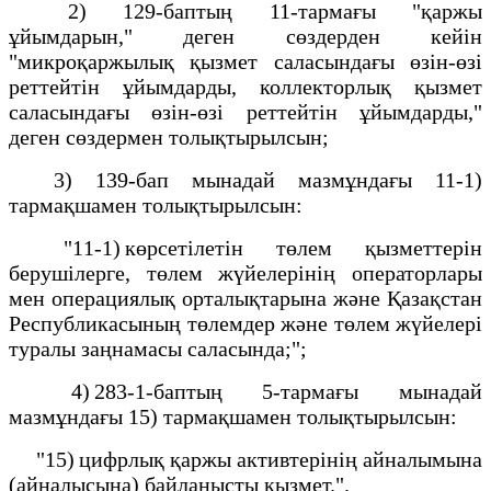
2) 129-баптың 11-тармағы "қаржы
ұйымдарын," деген сөздерден кейін
"микроқаржылық қызмет саласындағы өзін-өзі
реттейтін ұйымдарды, коллекторлық қызмет
саласындағы өзін-өзі реттейтін ұйымдарды,"
деген сөздермен толықтырылсын;
3) 139-бап мынадай мазмұндағы 11-1)
тармақшамен толықтырылсын:
"11-1) көрсетілетін төлем қызметтерін
берушілерге, төлем жүйелерінің операторлары
мен операциялық орталықтарына және Қазақстан
Республикасының төлемдер және төлем жүйелері
туралы заңнамасы саласында;";
4) 283-1-баптың 5-тармағы мынадай
мазмұндағы 15) тармақшамен толықтырылсын:
"15) цифрлық қаржы активтерінің айналымына
(айналысына) байланысты қызмет.".