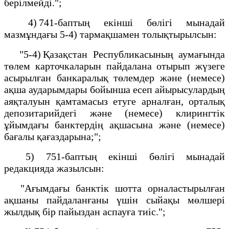
берілмейді.";
4) 741-баптың екінші бөлігі мынадай
мазмұндағы 5-4) тармақшамен толықтырылсын:
"5-4) Қазақстан Республикасының аумағында
төлем карточкаларын пайдалана отырып жүзеге
асырылған банкаралық төлемдер және (немесе)
ақша аударымдары бойынша есеп айырысулардың
аяқталуын қамтамасыз етуге арналған, орталық
депозитарийдегі және (немесе) клирингтік
ұйымдағы банктердің ақшасына және (немесе)
бағалы қағаздарына;";
5) 751-баптың екінші бөлігі мынадай
редакцияда жазылсын:
"Ағымдағы банктік шотта орналастырылған
ақшаны пайдаланғаны үшін сыйақы мөлшері
жылдық бір пайыздан аспауға тиіс.";