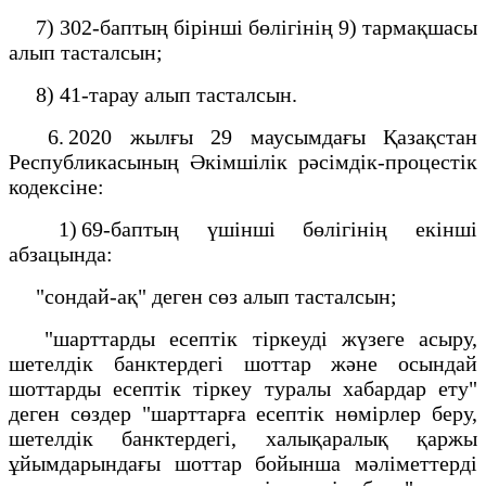
7) 302-баптың бірінші бөлігінің 9) тармақшасы
алып тасталсын;
8) 41-тарау алып тасталсын.
6. 2020 жылғы 29 маусымдағы Қазақстан
Республикасының Әкімшілік рәсімдік-процестік
кодексіне:
1) 69-баптың үшінші бөлігінің екінші
абзацында:
"сондай-ақ" деген сөз алып тасталсын;
"шарттарды есептік тіркеуді жүзеге асыру,
шетелдік банктердегі шоттар және осындай
шоттарды есептік тіркеу туралы хабардар ету"
деген сөздер "шарттарға есептік нөмірлер беру,
шетелдік банктердегі, халықаралық қаржы
ұйымдарындағы шоттар бойынша мәліметтерді