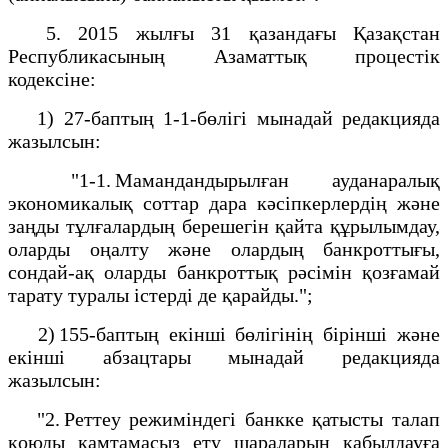
5. 2015 жылғы 31 қазандағы Қазақстан
Республикасының Азаматтық процестік
кодексіне:
1) 27-баптың 1-1-бөлігі мынадай редакцияда
жазылсын:
"1-1. Мамандандырылған ауданаралық
экономикалық соттар дара кәсіпкерлердің және
заңды тұлғалардың берешегін қайта құрылымдау,
оларды оңалту және олардың банкроттығы,
сондай-ақ оларды банкроттық рәсімін қозғамай
тарату туралы істерді де қарайды.";
2) 155-баптың екінші бөлігінің бірінші және
екінші абзацтары мынадай редакцияда
жазылсын:
"2. Реттеу режиміндегі банкке қатысты талап
қоюды қамтамасыз ету шараларын қабылдауға