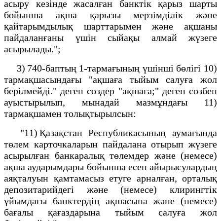
асыру кезінде жасалған банктік қарыз шарты
бойынша ақша қарызы мерзімділік және
қайтарымдылық шарттарымен және ақшаны
пайдаланғаны үшін сыйақы алмай жүзеге
асырылады.";
3) 740-баптың 1-тармағының үшінші бөлігі 10)
тармақшасындағы "ақшаға тыйым салуға жол
берілмейді." деген сөздер "ақшаға;" деген сөзбен
ауыстырылып, мынадай мазмұндағы 11)
тармақшамен толықтырылсын:
"11) Қазақстан Республикасының аумағында
төлем карточкаларын пайдалана отырып жүзеге
асырылған банкаралық төлемдер және (немесе)
ақша аударымдары бойынша есеп айырысулардың
аяқталуын қамтамасыз етуге арналған, орталық
депозитарийдегі және (немесе) клирингтік
ұйымдағы банктердің ақшасына және (немесе)
бағалы қағаздарына тыйым салуға жол