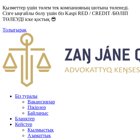
Қызметтер үшін төлем тек компанияның шотына төленеді.
Сізге ыңғайлы болу үшін біз Kaspi RED / CREDIT /БӨЛІП
ТӨЛЕУДІ іске қостық 😎
Толығырақ
Біз туралы
Вакансиялар
Пікірлер
Байланыс
Бланктер
Кейстер
Қылмыстық
Азаматтық