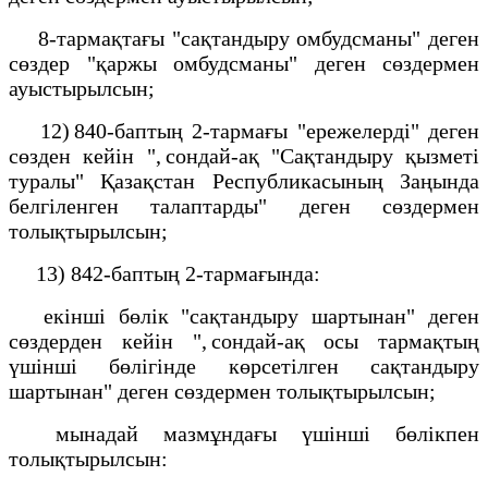
8-тармақтағы "сақтандыру омбудсманы" деген
сөздер "қаржы омбудсманы" деген сөздермен
ауыстырылсын;
12) 840-баптың 2-тармағы "ережелерді" деген
сөзден кейін ", сондай-ақ "Сақтандыру қызметі
туралы" Қазақстан Республикасының Заңында
белгіленген талаптарды" деген сөздермен
толықтырылсын;
13) 842-баптың 2-тармағында:
екінші бөлік "сақтандыру шартынан" деген
сөздерден кейін ", сондай-ақ осы тармақтың
үшінші бөлігінде көрсетілген сақтандыру
шартынан" деген сөздермен толықтырылсын;
мынадай мазмұндағы үшінші бөлікпен
толықтырылсын: