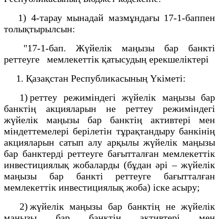
1) 4-тарау мынадай мазмұндағы 17-1-баппен
толықтырылсын:
"17-1-бап. Жүйелік маңызы бар банкті
реттеуге мемлекеттік қатысудың ерекшеліктері
1. Қазақстан Республикасының Үкіметі:
1) реттеу режиміндегі жүйелік маңызы бар
банктің акцияларын не реттеу режиміндегі
жүйелік маңызы бар банктің активтері мен
міндеттемелері берілетін тұрақтандыру банкінің
акцияларын сатып алу арқылы жүйелік маңызы
бар банктерді реттеуге бағытталған мемлекеттік
инвестициялық жобаларды (бұдан әрі – жүйелік
маңызы бар банкті реттеуге бағытталған
мемлекеттік инвестициялық жоба) іске асыру;
2) жүйелік маңызы бар банктің не жүйелік
маңызы бар банктің активтері мен