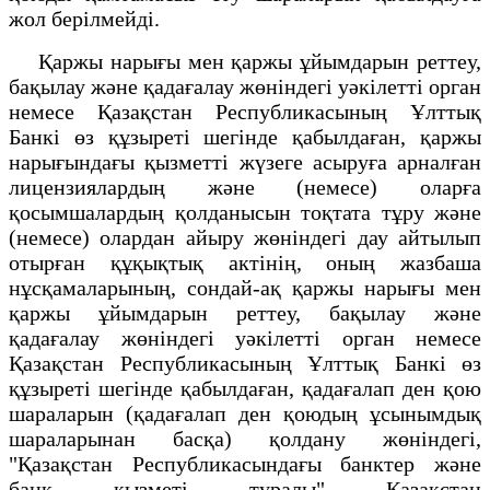
жол берілмейді.
Қаржы нарығы мен қаржы ұйымдарын реттеу,
бақылау және қадағалау жөніндегі уәкілетті орган
немесе Қазақстан Республикасының Ұлттық
Банкі өз құзыреті шегінде қабылдаған, қаржы
нарығындағы қызметті жүзеге асыруға арналған
лицензиялардың және (немесе) оларға
қосымшалардың қолданысын тоқтата тұру және
(немесе) олардан айыру жөніндегі дау айтылып
отырған құқықтық актінің, оның жазбаша
нұсқамаларының, сондай-ақ қаржы нарығы мен
қаржы ұйымдарын реттеу, бақылау және
қадағалау жөніндегі уәкілетті орган немесе
Қазақстан Республикасының Ұлттық Банкі өз
құзыреті шегінде қабылдаған, қадағалап ден қою
шараларын (қадағалап ден қоюдың ұсынымдық
шараларынан басқа) қолдану жөніндегі,
"Қазақстан Республикасындағы банктер және
банк қызметі туралы" Қазақстан