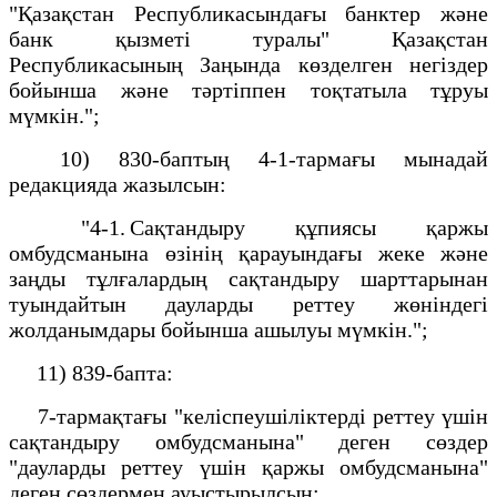
"Қазақстан Республикасындағы банктер және
банк қызметі туралы" Қазақстан
Республикасының Заңында көзделген негіздер
бойынша және тәртіппен тоқтатыла тұруы
мүмкін.";
10) 830-баптың 4-1-тармағы мынадай
редакцияда жазылсын:
"4-1. Сақтандыру құпиясы қаржы
омбудсманына өзінің қарауындағы жеке және
заңды тұлғалардың сақтандыру шарттарынан
туындайтын дауларды реттеу жөніндегі
жолданымдары бойынша ашылуы мүмкін.";
11) 839-бапта:
7-тармақтағы "келіспеушіліктерді реттеу үшін
сақтандыру омбудсманына" деген сөздер
"дауларды реттеу үшін қаржы омбудсманына"
деген сөздермен ауыстырылсын;