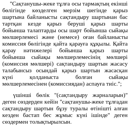
"Сақтанушы-жеке тұлға осы тармақтың екінші
бөлігінде көзделген мерзім шегінде қарыз
шартына байланысты сақтандыру шартынан бас
тартқан кезде қарыз беруші қарыз шарты
бойынша талаптарды осы шарт бойынша сыйақы
мөлшерлемесі және (немесе) оған байланысты
комиссия бөлігінде қайта қарауға құқылы. Қайта
қарау нәтижелері бойынша қарыз шарты
бойынша сыйақы мөлшерлемесінің мөлшері
(комиссия мөлшері) сақтандыру шартын жасасу
талабынсыз осындай қарыз шартын жасасқан
күні қолданыста болған сыйақы
мөлшерлемесінен (комиссиядан) аспауға тиіс.";
үшінші бөлік "(сақтандыру жарналарын)"
деген сөздерден кейін "сақтанушы-жеке тұлғадан
сақтандыру шартын бұзу туралы өтінішті алған
кезден бастап бес жұмыс күні ішінде" деген
сөздермен толықтырылсын.