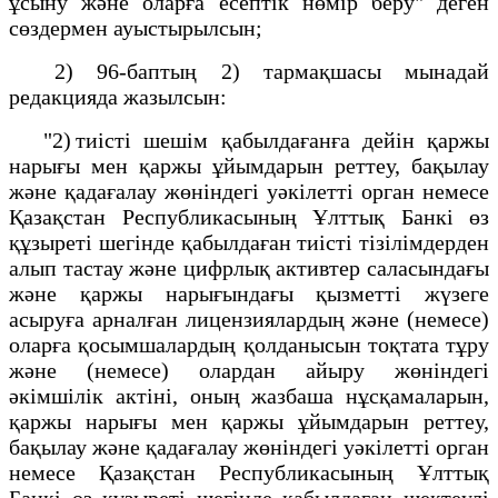
ұсыну және оларға есептік нөмір беру" деген
сөздермен ауыстырылсын;
2) 96-баптың 2) тармақшасы мынадай
редакцияда жазылсын:
"2) тиісті шешім қабылдағанға дейін қаржы
нарығы мен қаржы ұйымдарын реттеу, бақылау
және қадағалау жөніндегі уәкілетті орган немесе
Қазақстан Республикасының Ұлттық Банкі өз
құзыреті шегінде қабылдаған тиісті тізілімдерден
алып тастау және цифрлық активтер саласындағы
және қаржы нарығындағы қызметті жүзеге
асыруға арналған лицензиялардың және (немесе)
оларға қосымшалардың қолданысын тоқтата тұру
және (немесе) олардан айыру жөніндегі
әкімшілік актіні, оның жазбаша нұсқамаларын,
қаржы нарығы мен қаржы ұйымдарын реттеу,
бақылау және қадағалау жөніндегі уәкілетті орган
немесе Қазақстан Республикасының Ұлттық
Банкі өз құзыреті шегінде қабылдаған шектеулі