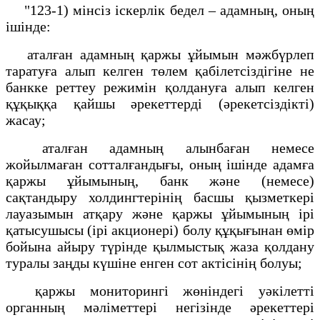
"123-1) мінсіз іскерлік бедел – адамның, оның
ішінде:
аталған адамның қаржы ұйымын мәжбүрлеп
таратуға алып келген төлем қабілетсіздігіне не
банкке реттеу режимін қолдануға алып келген
құқыққа қайшы әрекеттерді (әрекетсіздікті)
жасау;
аталған адамның алынбаған немесе
жойылмаған сотталғандығы, оның ішінде адамға
қаржы ұйымының, банк және (немесе)
сақтандыру холдингтерінің басшы қызметкері
лауазымын атқару және қаржы ұйымының ірі
қатысушысы (ірі акционері) болу құқығынан өмір
бойына айыру түрінде қылмыстық жаза қолдану
туралы заңды күшіне енген сот актісінің болуы;
қаржы мониторингі жөніндегі уәкілетті
органның мәліметтері негізінде әрекеттері