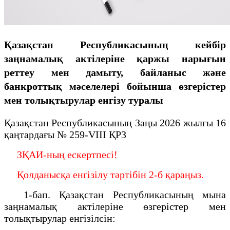
Қазақстан Республикасының кейбір
заңнамалық актілеріне қаржы нарығын
реттеу мен дамыту, байланыс және
банкроттық мәселелері бойынша өзгерістер
мен толықтырулар енгізу туралы
Қазақстан Республикасының Заңы 2026 жылғы 16
қаңтардағы № 259-VIII ҚРЗ
ЗҚАИ-ның ескертпесі!
Қолданысқа енгізілу тәртібін 2-б қараңыз.
1-бап. Қазақстан Республикасының мына
заңнамалық актілеріне өзгерістер мен
толықтырулар енгізілсін: