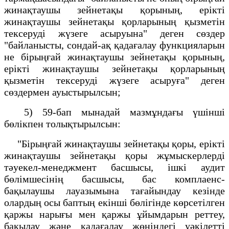
жинақтаушы зейнетақы қорының, ерікті
жинақтаушы зейнетақы қорларының қызметін
тексеруді жүзеге асыруына" деген сөздер
"байланысты, сондай-ақ қадағалау функцияларын
не бірыңғай жинақтаушы зейнетақы қорының,
ерікті жинақтаушы зейнетақы қорларының
қызметін тексеруді жүзеге асыруға" деген
сөздермен ауыстырылсын;
5) 59-бап мынадай мазмұндағы үшінші
бөлікпен толықтырылсын:
"Бірыңғай жинақтаушы зейнетақы қоры, ерікті
жинақтаушы зейнетақы қоры жұмыскерлерді
тәуекел-менеджмент басшысы, ішкі аудит
бөлімшесінің басшысы, бас комплаенс-
бақылаушы лауазымына тағайындау кезінде
олардың осы баптың екінші бөлігінде көрсетілген
қаржы нарығы мен қаржы ұйымдарын реттеу,
бақылау және қадағалау жөніндегі уәкілетті