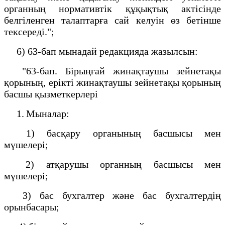
органның нормативтік құқықтық актісінде
белгіленген талаптарға сай келуін өз бетінше
тексереді.";
6) 63-бап мынадай редакцияда жазылсын:
"63-бап. Бірыңғай жинақтаушы зейнетақы
қорының, ерікті жинақтаушы зейнетақы қорының
басшы қызметкерлері
1. Мыналар:
1) басқару органының басшысы мен
мүшелері;
2) атқарушы органның басшысы мен
мүшелері;
3) бас бухгалтер және бас бухгалтердің
орынбасары;