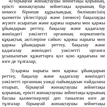
4) бірыңғай жинақтаушы зейнетақы қорының,
ерікті жинақтаушы зейнетақы қорының бір
немесе бірнеше құрылымдық бөлімшесінің
қызметін үйлестіруді және (немесе) бақылауды
жүзеге асыратын және қаржы нарығы мен қаржы
ұйымдарын реттеу, бақылау және қадағалау
жөніндегі уәкілетті органның нормативтік
құқықтық актілеріне сәйкес қаржы нарығы мен
қаржы ұйымдарын реттеу, бақылау және
қадағалау жөніндегі уәкілетті органға
ұсынылатын құжаттарға қол қою құқығына ие
өзге де тұлғалар;
5) қаржы нарығы мен қаржы ұйымдарын
реттеу, бақылау және қадағалау жөніндегі
уәкілетті органның уәжді пайымдауын пайдалана
отырып, бірыңғай жинақтаушы зейнетақы
қорының, ерікті жинақтаушы зейнетақы қорының
басшы қызметкерлері деп танылған өзге де
тұлғалар бірыңғай жинақтаушы зейнетақы