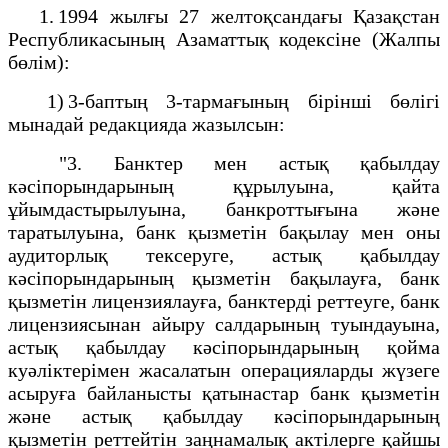
1. 1994 жылғы 27 желтоқсандағы Қазақстан
Республикасының Азаматтық кодексiне (Жалпы
бөлім):
1) 3-баптың 3-тармағының бірінші бөлігі
мынадай редакцияда жазылсын:
"3. Банктер мен астық қабылдау
кәсіпорындарының құрылуына, қайта
ұйымдастырылуына, банкроттығына және
таратылуына, банк қызметiн бақылау мен оны
аудиторлық тексеруге, астық қабылдау
кәсіпорындарының қызметiн бақылауға, банк
қызметін лицензиялауға, банктерді реттеуге, банк
лицензиясынан айыру салдарының туындауына,
астық қабылдау кәсiпорындарының қойма
куәлiктерiмен жасалатын операцияларды жүзеге
асыруға байланысты қатынастар банк қызметiн
және астық қабылдау кәсiпорындарының
қызметiн реттейтiн заңнамалық актiлерге қайшы