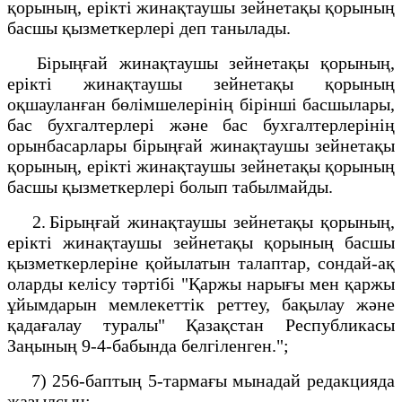
қорының, ерікті жинақтаушы зейнетақы қорының
басшы қызметкерлері деп танылады.
Бірыңғай жинақтаушы зейнетақы қорының,
ерікті жинақтаушы зейнетақы қорының
оқшауланған бөлімшелерінің бірінші басшылары,
бас бухгалтерлері және бас бухгалтерлерінің
орынбасарлары бірыңғай жинақтаушы зейнетақы
қорының, ерікті жинақтаушы зейнетақы қорының
басшы қызметкерлері болып табылмайды.
2. Бірыңғай жинақтаушы зейнетақы қорының,
ерікті жинақтаушы зейнетақы қорының басшы
қызметкерлеріне қойылатын талаптар, сондай-ақ
оларды келісу тәртібі "Қаржы нарығы мен қаржы
ұйымдарын мемлекеттік реттеу, бақылау және
қадағалау туралы" Қазақстан Республикасы
Заңының 9-4-бабында белгіленген.";
7) 256-баптың 5-тармағы мынадай редакцияда
жазылсын: