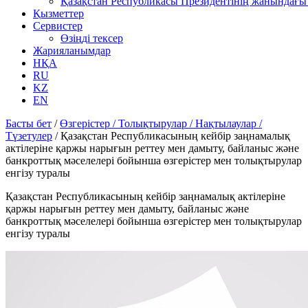
Қазақстан Республикасы Президентінің жанындағы 
Қызметтер
Сервистер
Өзіңді тексер
Жарияланымдар
НҚА
RU
KZ
EN
Басты бет
/
Өзгерістер / Толықтырулар / Нақтылаулар /
Түзетулер
/
Қазақстан Республикасының кейбір заңнамалық
актілеріне қаржы нарығын реттеу мен дамыту, байланыс және
банкроттық мәселелері бойынша өзгерістер мен толықтырулар
енгізу туралы
Қазақстан Республикасының кейбір заңнамалық актілеріне
қаржы нарығын реттеу мен дамыту, байланыс және
банкроттық мәселелері бойынша өзгерістер мен толықтырулар
енгізу туралы