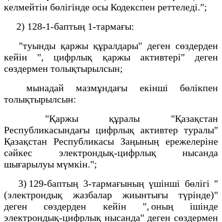
келмейтiн бөлiгiнде осы Кодекспен реттеледi.";
2) 128-1-баптың 1-тармағы:
"туынды қаржы құралдары" деген сөздерден
кейін ", цифрлық қаржы активтері" деген
сөздермен толықтырылсын;
мынадай мазмұндағы екінші бөлікпен
толықтырылсын:
"Қаржы құралы "Қазақстан
Республикасындағы цифрлық активтер туралы"
Қазақстан Республикасы Заңының ережелеріне
сәйкес электрондық-цифрлық нысанда
шығарылуы мүмкін.";
3) 129-баптың 3-тармағының үшінші бөлігі "
(электрондық жазбалар жиынтығы түрiнде)"
деген сөздерден кейін ", оның ішінде
электрондық-цифрлық нысанда" деген сөздермен