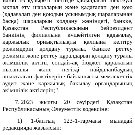
ықпал ету шараларын және қадағалап ден қою
(қадағалап ден қоюдың ұсынымдық шараларынан
басқа) шараларын қолдану жөніндегі, банкке,
Қазақстан Республикасының бейрезидент
банкінің филиалына күшейтілген қадағалау,
қаржылық орнықтылықты қалпына келтіру
режимдерін қолдану туралы, банкке реттеу
режимін және реттеу құралдарын қолдану туралы
әкімшілік актіні, сондай-ақ бюджет қаражатын
нысаналы және негізді пайдаланбаудың
анықталған фактілеріне байланысты мемлекеттік
аудит және қаржылық бақылау органдарының
әкімшілік актілерін;".
7. 2023 жылғы 20 сәуірдегі Қазақстан
Республикасының Әлеуметтік кодексіне:
1) 1-баптың 123-1-тармағы мынадай
редакцияда жазылсын: