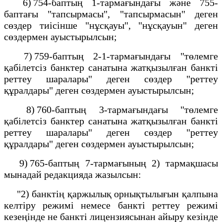
6) 754-баптың 1-тармағындағы және 755-
баптағы "тапсырмасы", "тапсырмасын" деген
сөздер тиісінше "нұсқауы", "нұсқауын" деген
сөздермен ауыстырылсын;
7) 759-баптың 2-1-тармағындағы "төлемге
қабілетсіз банктер санатына жатқызылған банкті
реттеу шаралары" деген сөздер "реттеу
құралдары" деген сөздермен ауыстырылсын;
8) 760-баптың 3-тармағындағы "төлемге
қабілетсіз банктер санатына жатқызылған банкті
реттеу шаралары" деген сөздер "реттеу
құралдары" деген сөздермен ауыстырылсын;
9) 765-баптың 7-тармағының 2) тармақшасы
мынадай редакцияда жазылсын:
"2) банктің қаржылық орнықтылығын қалпына
келтіру режимі немесе банкті реттеу режимі
кезеңінде не банкті лицензиясынан айыру кезінде