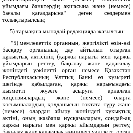
ұйымдағы банктердің ақшасына және (немесе)
бағалы қағаздарына" деген сөздермен
толықтырылсын;
5) тармақша мынадай редакцияда жазылсын:
"5) мемлекеттік органның, жергілікті өзін-өзі
басқару органының дау айтылып отырған
құқықтық актісінің (қаржы нарығы мен қаржы
ұйымдарын реттеу, бақылау және қадағалау
жөніндегі уәкілетті орган немесе Қазақстан
Республикасының Ұлттық Банкі өз құзыреті
шегінде қабылдаған, қаржы нарығындағы
қызметті жүзеге асыруға арналған
лицензиялардың және (немесе) оларға
қосымшалардың қолданысын тоқтата тұру және
(немесе) олардан айыру жөніндегі құқықтық
актіні, оның жазбаша нұсқамаларын, сондай-ақ
қаржы нарығы мен қаржы ұйымдарын реттеу,
бақылау және қадағалау жөніндегі уәкілетті орган