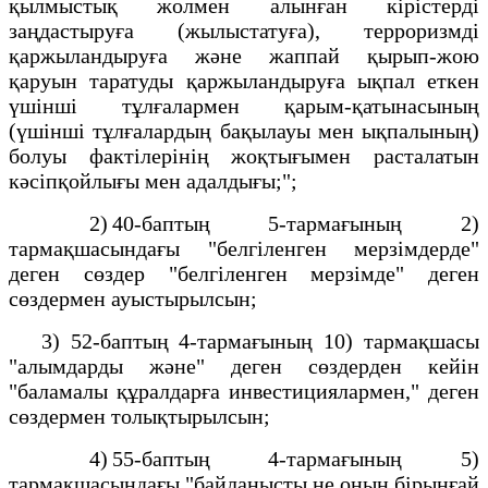
қылмыстық жолмен алынған кірістерді
заңдастыруға (жылыстатуға), терроризмді
қаржыландыруға және жаппай қырып-жою
қаруын таратуды қаржыландыруға ықпал еткен
үшінші тұлғалармен қарым-қатынасының
(үшінші тұлғалардың бақылауы мен ықпалының)
болуы фактілерінің жоқтығымен расталатын
кәсіпқойлығы мен адалдығы;";
2) 40-баптың 5-тармағының 2)
тармақшасындағы "белгіленген мерзімдерде"
деген сөздер "белгіленген мерзімде" деген
сөздермен ауыстырылсын;
3) 52-баптың 4-тармағының 10) тармақшасы
"алымдарды және" деген сөздерден кейін
"баламалы құралдарға инвестициялармен," деген
сөздермен толықтырылсын;
4) 55-баптың 4-тармағының 5)
тармақшасындағы "байланысты не оның бірыңғай