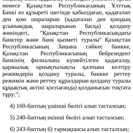
немесе Қазақстан Республикасының Ұлттық
Банкі өз құзыреті шегінде қабылдаған, қадағалап
ден қою шараларын (қадағалап ден қоюдың
ұсынымдық шараларынан басқа) қолдану
жөніндегі, "Қазақстан Республикасындағы
банктер және банк қызметі туралы" Қазақстан
Республикасының Заңына сәйкес банкке,
Қазақстан Республикасының бейрезидент
банкінің филиалына күшейтілген қадағалау,
қаржылық орнықтылықты қалпына келтіру
режимдерін қолдану туралы, банкке реттеу
режимін және реттеу құралдарын қолдану туралы
құқықтық актіні қоспағанда) қолданысын тоқтата
тұру;";
4) 160-баптың үшінші бөлігі алып тасталсын;
5) 240-баптың екінші бөлігі алып тасталсын;
6) 243-баптың 6) тармақшасы алып тасталсын;