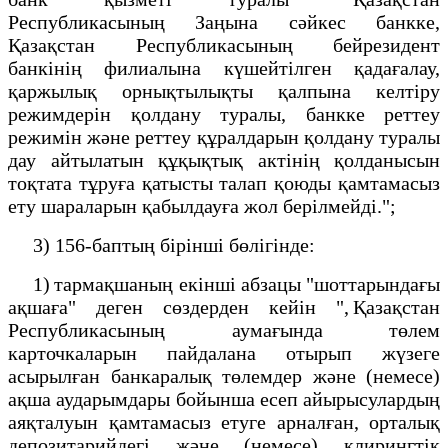
Республикасының Заңына сәйкес банкке,
Қазақстан Республикасының бейрезидент
банкінің филиалына күшейтілген қадағалау,
қаржылық орнықтылықты қалпына келтіру
режимдерін қолдану туралы, банкке реттеу
режимін және реттеу құралдарын қолдану туралы
дау айтылатын құқықтық актінің қолданысын
тоқтата тұруға қатысты талап қоюды қамтамасыз
ету шараларын қабылдауға жол берілмейді.";
3) 156-баптың бірінші бөлігінде:
1) тармақшаның екінші абзацы "шоттарындағы
ақшаға" деген сөздерден кейін ", Қазақстан
Республикасының аумағында төлем
карточкаларын пайдалана отырып жүзеге
асырылған банкаралық төлемдер және (немесе)
ақша аударымдары бойынша есеп айырысулардың
аяқталуын қамтамасыз етуге арналған, орталық
депозитарийдегі және (немесе) клирингтік