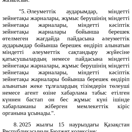
"5. Әлеуметтік аударымдар, міндетті
зейнетақы жарналары, жұмыс берушінің міндетті
зейнетақы жарналары, міндетті кәсіптік
зейнетақы жарналары бойынша берешек
өтелмеген жағдайда пайдасына әлеуметтік
аударымдар бойынша берешек өндіріп алынатын
міндетті әлеуметтік сақтандыру жүйесіне
қатысушылардың немесе пайдасына міндетті
зейнетақы жарналары, жұмыс берушінің міндетті
зейнетақы жарналары, міндетті кәсіптік
зейнетақы жарналары бойынша берешек өндіріп
алынатын жеке тұлғалардың тізімдерін төлеуші
немесе агент өзіне хабарлама табыс етілген
күннен бастап он бес жұмыс күні ішінде
хабарламаны жіберген мемлекеттік кіріс
органына ұсынады.".
8. 2025 жылғы 15 наурыздағы Қазақстан
Республикасының Бюджет кодексіне: