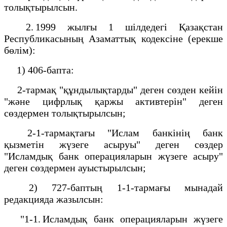
толықтырылсын.
2. 1999 жылғы 1 шілдедегі Қазақстан
Республикасының Азаматтық кодексіне (ерекше
бөлім):
1) 406-бапта:
2-тармақ "құндылықтарды" деген сөзден кейін
"және цифрлық қаржы активтерін" деген
сөздермен толықтырылсын;
2-1-тармақтағы "Ислам банкінің банк
қызметін жүзеге асыруы" деген сөздер
"Исламдық банк операцияларын жүзеге асыру"
деген сөздермен ауыстырылсын;
2) 727-баптың 1-1-тармағы мынадай
редакцияда жазылсын:
"1-1. Исламдық банк операцияларын жүзеге