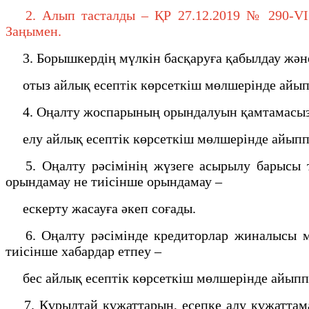
2. Алып тасталды – ҚР 27.12.2019 № 290-VI (а
Заңымен.
3. Борышкердiң мүлкiн басқаруға қабылдау және
отыз айлық есептiк көрсеткiш мөлшерiнде айыпп
4. Оңалту жоспарының орындалуын қамтамасыз е
елу айлық есептiк көрсеткiш мөлшерiнде айыппұ
5. Оңалту рәсiмiнiң жүзеге асырылу барысы ту
орындамау не тиiсiнше орындамау –
ескерту жасауға әкеп соғады.
6. Оңалту рәсiмiнде кредиторлар жиналысы ме
тиiсiнше хабардар етпеу –
бес айлық есептiк көрсеткiш мөлшерiнде айыппұ
7. Құрылтай құжаттарын, есепке алу құжаттамас