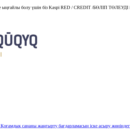
е ыңғайлы болу үшін біз Kaspi RED / CREDIT /БӨЛІП ТӨЛЕУДІ і
Қоғамдық сананы жаңғырту бағдарламасын іске асыру жөніндег