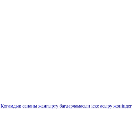
Қоғамдық сананы жаңғырту бағдарламасын іске асыру жөніндег