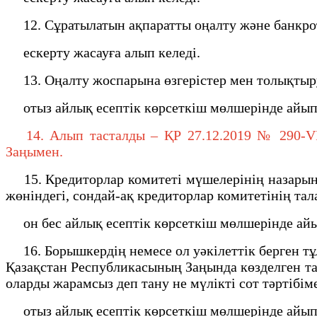
12. Сұратылатын ақпаратты оңалту және банкротт
ескерту жасауға алып келеді.
13. Оңалту жоспарына өзгерiстер мен толықтырул
отыз айлық есептiк көрсеткiш мөлшерiнде айыпп
14. Алып тасталды – ҚР 27.12.2019 № 290-VI (
Заңымен.
15. Кредиторлар комитеті мүшелерінің назарына
жөніндегі, сондай-ақ кредиторлар комитетінің та
он бес айлық есептiк көрсеткiш мөлшерiнде айы
16. Борышкердің немесе ол уәкiлеттiк берген т
Қазақстан Республикасының Заңында көзделген та
оларды жарамсыз деп тану не мүлiктi сот тәртiбi
отыз айлық есептiк көрсеткiш мөлшерiнде айыпп