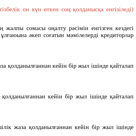
белік он күн өткен соң қолданысқа енгізіледі)
 жалпы сомасы оңалту рәсiмiн енгiзген кездегi
ұлғаюына әкеп соғатын мәмiлелердi кредиторлар
аза қолданылғаннан кейiн бiр жыл iшiнде қайталап
 қолданылғаннан кейiн бiр жыл iшiнде қайталап
ілік жаза қолданылғаннан кейін бір жыл ішінде