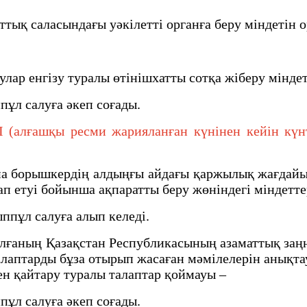
ық саласындағы уәкiлеттi органға беру мiндетiн 
ар енгiзу туралы өтiнiшхатты сотқа жiберу мiнде
ұл салуға әкеп соғады.
алғашқы ресми жарияланған күнінен кейін күнтіз
 борышкердің алдыңғы айдағы қаржылық жағдайы, 
лап етуі бойынша ақпаратты беру жөніндегі міндет
ппұл салуға алып келеді.
ұлғаның Қазақстан Республикасының азаматтық заң
лаптарды бұза отырып жасаған мәмiлелерін анықта
мен қайтару туралы талаптар қоймауы –
ұл салуға әкеп соғады.