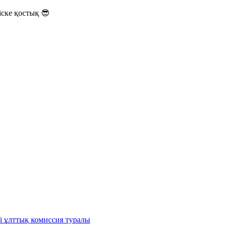
ске қостық 😎
і ұлттық комиссия туралы