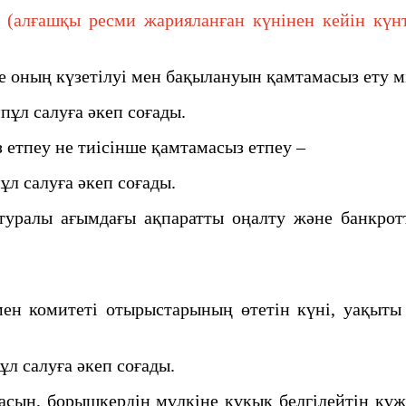
лғашқы ресми жарияланған күнінен кейін күнтіз
 оның күзетiлуi мен бақылануын қамтамасыз ету м
ұл салуға әкеп соғады.
тпеу не тиісінше қамтамасыз етпеу –
л салуға әкеп соғады.
ралы ағымдағы ақпаратты оңалту және банкротты
н комитеті отырыстарының өтетiн күнi, уақыты 
л салуға әкеп соғады.
ын, борышкердің мүлкіне құқық белгілейтін құжат