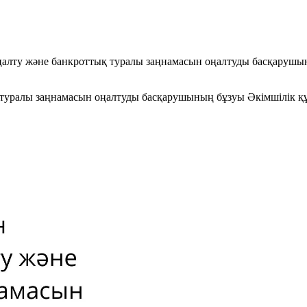
ңалту және банкроттық туралы заңнамасын оңалтуды басқарушы
қ туралы заңнамасын оңалтуды басқарушының бұзуы Әкімшілік 