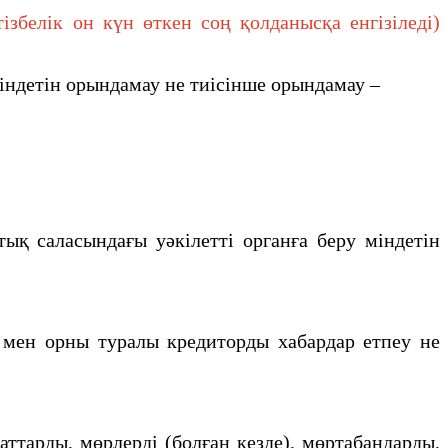
белік он күн өткен соң қолданысқа енгізіледі)
iндетiн орындамау не тиiсiнше орындамау –
қ саласындағы уәкiлеттi органға беру мiндетiн
мен орны туралы кредиторды хабардар етпеу не
тарды, мөрлерді (болған кезде), мөртабандарды,