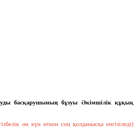
лтуды басқарушының бұзуы
Әкімшілік құқық
белік он күн өткен соң қолданысқа енгізіледі)