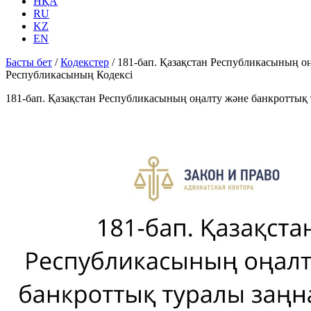
НҚА
RU
KZ
EN
Басты бет
/
Кодекстер
/
181-бап. Қазақстан Республикасының о
Республикасының Кодексі
181-бап. Қазақстан Республикасының оңалту және банкротты