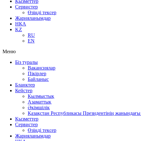
Қызметтер
Сервистер
Өзіңді тексер
Жарияланымдар
НҚА
KZ
RU
EN
Меню
Біз туралы
Вакансиялар
Пікірлер
Байланыс
Бланктер
Кейстер
Қылмыстық
Азаматтық
Әкімшілік
Қазақстан Республикасы Президентінің жанындағы 
Қызметтер
Сервистер
Өзіңді тексер
Жарияланымдар