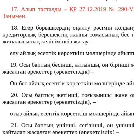
17. Алып тасталды – ҚР 27.12.2019 № 290-VI (
Заңымен.
18. Егер борышкердiң оңалту рәсiмiн қолдануд
кредиторлық берешектiң жалпы сомасының бес п
жиналысының келісімінсіз жасау –
елу айлық есептiк көрсеткiш мөлшерiнде айыппұ
19. Осы баптың бесінші, алтыншы, он бірінші жән
жасалған әрекеттер (әрекетсiздiк) –
Он бес айлық есептiк көрсеткiш мөлшерiнде айы
20. Осы баптың жетінші, тоғызыншы және он бе
жасалған әрекеттер (әрекетсіздік), –
отыз айлық есептiк көрсеткiш мөлшерiнде айыпп
21. Осы баптың үшінші, сегізінші, он үшінші 
қайталап жасалған әрекеттер (әрекетсіздік) –