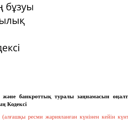
ту және банкроттық туралы заңнамасын оңа
ң Кодексі
лғашқы ресми жарияланған күнінен кейін күнтіз