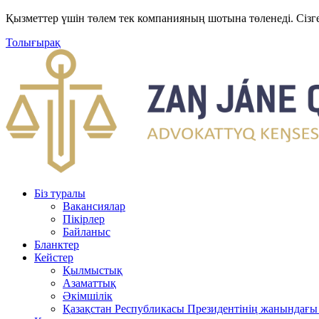
Қызметтер үшін төлем тек компанияның шотына төленеді. Сізг
Толығырақ
Біз туралы
Вакансиялар
Пікірлер
Байланыс
Бланктер
Кейстер
Қылмыстық
Азаматтық
Әкімшілік
Қазақстан Республикасы Президентінің жанындағы 