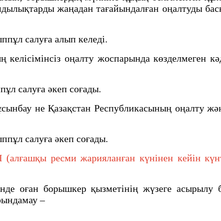
ұндылықтарды жаңадан тағайындалған оңалтуды ба
ппұл салуға алып келеді.
келiсімінсiз оңалту жоспарында көзделмеген кә
ұл салуға әкеп соғады.
сынбау не Қазақстан Республикасының оңалту жә
ппұл салуға әкеп соғады.
алғашқы ресми жарияланған күнінен кейін күнтіз
нде оған борышкер қызметiнiң жүзеге асырылу 
орындамау –