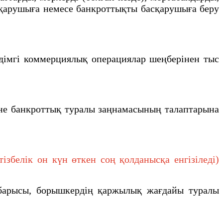
сқарушыға немесе банкроттықты басқарушыға беру
дiмгi коммерциялық операциялар шеңберiнен тыс
не банкроттық туралы заңнамасының талаптарына
белік он күн өткен соң қолданысқа енгізіледі)
барысы, борышкердің қаржылық жағдайы туралы