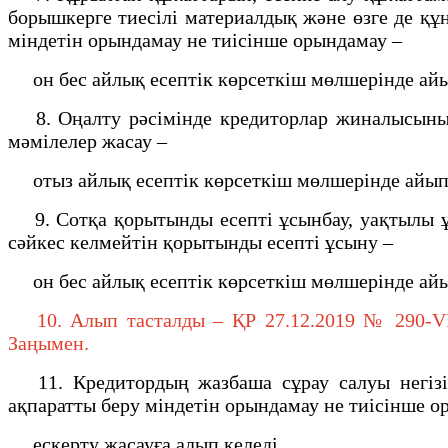
борышкерге тиесілі материалдық және өзге де қ
міндетін орындамау не тиісінше орындамау –
он бес айлық есептiк көрсеткiш мөлшерiнде айы
8. Оңалту рәсiмiнде кредиторлар жиналысының 
мәмiлелер жасау –
отыз айлық есептiк көрсеткiш мөлшерiнде айыпп
9. Сотқа қорытынды есептi ұсынбау, уақтылы ұ
сәйкес келмейтiн қорытынды есептi ұсыну –
он бес айлық есептiк көрсеткiш мөлшерiнде айы
10. Алып тасталды – ҚР 27.12.2019 № 290-VI (
Заңымен.
11. Кредитордың жазбаша сұрау салуы негiзi
ақпаратты беру мiндетiн орындамау не тиiсiнше 
ескерту жасауға алып келеді.