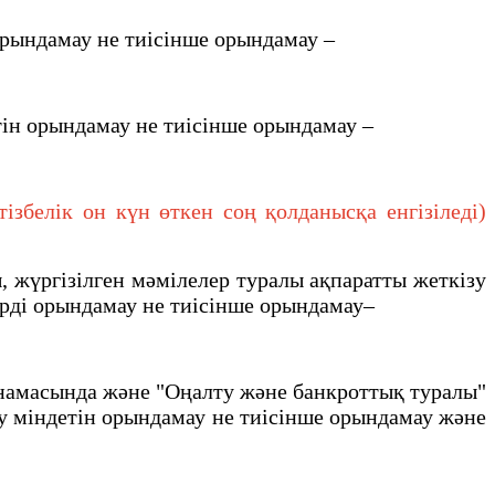
орындамау не тиiсiнше орындамау –
тiн орындамау не тиiсiнше орындамау –
белік он күн өткен соң қолданысқа енгізіледі)
жүргізілген мәмілелер туралы ақпаратты жеткізу
терді орындамау не тиісінше орындамау–
намасында және "Оңалту және банкроттық туралы"
у мiндетiн орындамау не тиiсiнше орындамау және