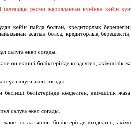
алғашқы ресми жарияланған күнінен кейін күнтіз
ан кейiн пайда болған, кредиторлық берешегiнiң
айызынан асатын болса, кредиторлық берешектiң 
л салуға әкеп соғады.
е он екінші бөлiктерiнде көзделген, әкiмшiлiк ж
ппұл салуға әкеп соғады.
сінші бөліктерінде көзделген, әкiмшiлiк жаза
ұл салуға әкеп соғады.
және он алтыншы бөліктерінде көзделген, әкімш